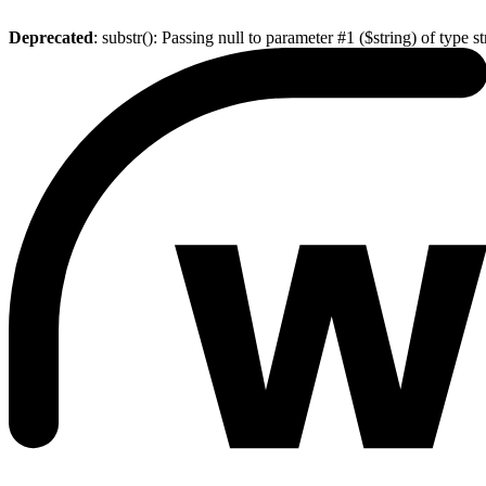
Deprecated
: substr(): Passing null to parameter #1 ($string) of type s