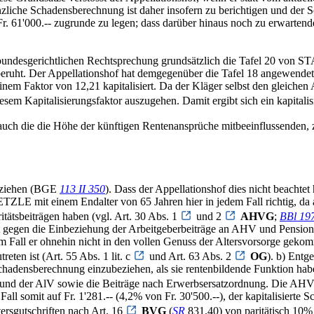
anzliche Schadensberechnung ist daher insofern zu berichtigen und de
 Fr. 61'000.-- zugrunde zu legen; dass darüber hinaus noch zu erwarten
h der bundesgerichtlichen Rechtsprechung grundsätzlich die Tafel 20
t beruht. Der Appellationshof hat demgegenüber die Tafel 18 angewende
em Faktor von 12,21 kapitalisiert. Da der Kläger selbst den gleichen A
esem Kapitalisierungsfaktor auszugehen. Damit ergibt sich ein kapitalisi
uch die die Höhe der künftigen Rentenansprüche mitbeeinflussenden, z
beziehen (BGE
113 II 350
). Dass der Appellationshof dies nicht beachtet 
mit einem Endalter von 65 Jahren hier in jedem Fall richtig, da ab
tätsbeiträgen haben (vgl. Art. 30 Abs. 1
und 2
AHVG
;
BBl 197
 gegen die Einbeziehung der Arbeitgeberbeiträge an AHV und Pensions
m Fall er ohnehin nicht in den vollen Genuss der Altersvorsorge gekom
reten ist (Art. 55 Abs. 1 lit. c
und Art. 63 Abs. 2
OG
). b) Entg
e Schadensberechnung einzubeziehen, als sie rentenbildende Funktion hab
V und der AlV sowie die Beiträge nach Erwerbsersatzordnung. Die AHV
ll somit auf Fr. 1'281.-- (4,2% von Fr. 30'500.--), der kapitalisierte S
tersgutschriften nach Art. 16
BVG
(
SR
831.40) von paritätisch 10% 