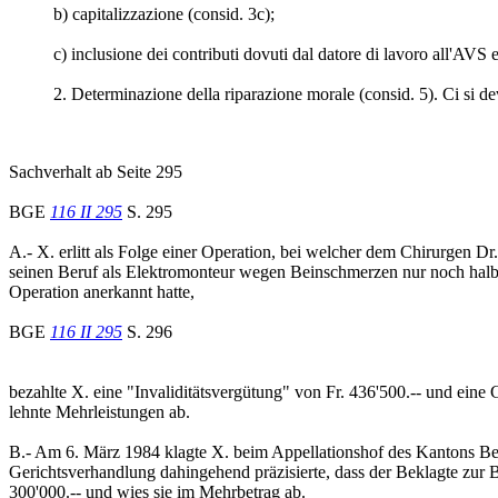
b) capitalizzazione (consid. 3c);
c) inclusione dei contributi dovuti dal datore di lavoro all'AVS e
2. Determinazione della riparazione morale (consid. 5). Ci si deve
Sachverhalt ab Seite 295
BGE
116 II 295
S. 295
A.- X. erlitt als Folge einer Operation, bei welcher dem Chirurgen Dr
seinen Beruf als Elektromonteur wegen Beinschmerzen nur noch halbta
Operation anerkannt hatte,
BGE
116 II 295
S. 296
bezahlte X. eine "Invaliditätsvergütung" von Fr. 436'500.-- und eine
lehnte Mehrleistungen ab.
B.- Am 6. März 1984 klagte X. beim Appellationshof des Kantons Bern
Gerichtsverhandlung dahingehend präzisierte, dass der Beklagte zur B
300'000.-- und wies sie im Mehrbetrag ab.