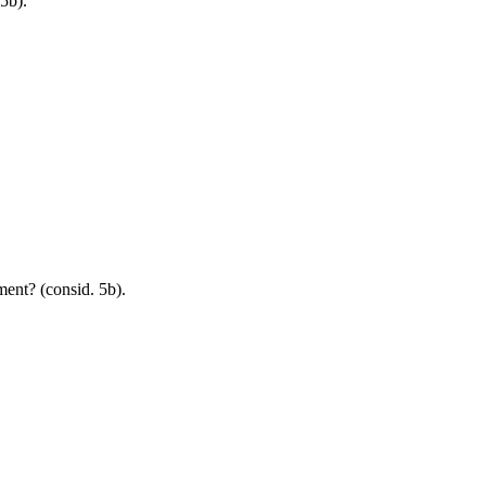
5b).
ement? (consid. 5b).