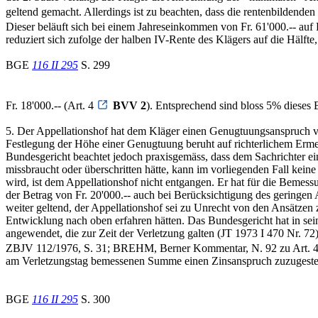
geltend gemacht. Allerdings ist zu beachten, dass die rentenbildende
Dieser beläuft sich bei einem Jahreseinkommen von Fr. 61'000.-- auf F
reduziert sich zufolge der halben IV-Rente des Klägers auf die Hälfte,
BGE
116 II 295
S. 299
Fr. 18'000.-- (Art. 4
BVV 2
). Entsprechend sind bloss 5% dieses B
5. Der Appellationshof hat dem Kläger einen Genugtuungsanspruch von 
Festlegung der Höhe einer Genugtuung beruht auf richterlichem Ermes
Bundesgericht beachtet jedoch praxisgemäss, dass dem Sachrichter e
missbraucht oder überschritten hätte, kann im vorliegenden Fall keine
wird, ist dem Appellationshof nicht entgangen. Er hat für die Bemes
der Betrag von Fr. 20'000.-- auch bei Berücksichtigung des geringe
weiter geltend, der Appellationshof sei zu Unrecht von den Ansätzen
Entwicklung nach oben erfahren hätten. Das Bundesgericht hat in se
angewendet, die zur Zeit der Verletzung galten (JT 1973 I 470 Nr. 7
ZBJV 112/1976, S. 31; BREHM, Berner Kommentar, N. 92 zu Art. 
am Verletzungstag bemessenen Summe einen Zinsanspruch zuzugesteh
BGE
116 II 295
S. 300