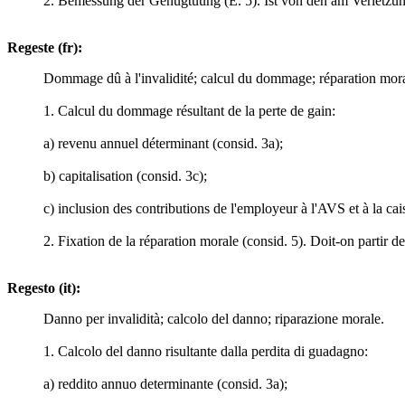
2. Bemessung der Genugtuung (E. 5). Ist von den am Verletzun
Regeste (fr):
Dommage dû à l'invalidité; calcul du dommage; réparation mora
1. Calcul du dommage résultant de la perte de gain:
a) revenu annuel déterminant (consid. 3a);
b) capitalisation (consid. 3c);
c) inclusion des contributions de l'employeur à l'AVS et à la cai
2. Fixation de la réparation morale (consid. 5). Doit-on partir de
Regesto (it):
Danno per invalidità; calcolo del danno; riparazione morale.
1. Calcolo del danno risultante dalla perdita di guadagno:
a) reddito annuo determinante (consid. 3a);