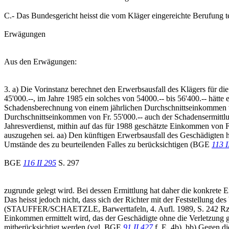
C.- Das Bundesgericht heisst die vom Kläger eingereichte Berufung te
Erwägungen
Aus den Erwägungen:
3. a) Die Vorinstanz berechnet den Erwerbsausfall des Klägers für die
45'000.--, im Jahre 1985 ein solches von 54000.-- bis 56'400.-- hätte
Schadensberechnung von einem jährlichen Durchschnittseinkommen von F
Durchschnittseinkommen von Fr. 55'000.-- auch der Schadensermittlung
Jahresverdienst, mithin auf das für 1988 geschätzte Einkommen von Fr
auszugehen sei. aa) Den künftigen Erwerbsausfall des Geschädigten ha
Umstände des zu beurteilenden Falles zu berücksichtigen (BGE
113 I
BGE
116 II 295
S. 297
zugrunde gelegt wird. Bei dessen Ermittlung hat daher die konkrete
Das heisst jedoch nicht, dass sich der Richter mit der Feststellung de
(STAUFFER/SCHAETZLE, Barwerttafeln, 4. Aufl. 1989, S. 242 Rz. 686
Einkommen ermittelt wird, das der Geschädigte ohne die Verletzung ge
mitberücksichtigt werden (vgl. BGE
91 II 427
f. E. 4b). bb) Gegen di