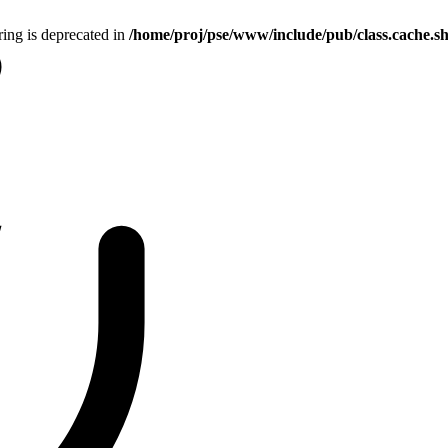
tring is deprecated in
/home/proj/pse/www/include/pub/class.cache.s