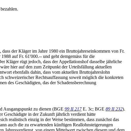
 bezahlen.
est, dass der Kläger im Jahre 1980 ein Bruttojahreseinkommen von Fr.
hr 1988 auf Fr. 61'000.-- und geht demgemäss für die
r Kläger rügt jedoch, dass der Appellationshof dasselbe jährliche
wäre hier auf den zum Zeitpunkt der Urteilsfällung aktuellen
ntwort ebenfalls dahin, dass vom aktuellen Bruttojahreslohn
nach schweizerischer Rechtsauffassung soweit möglich die konkreten
mmen des Geschädigten, das der Schadensberechnung
- und Ausgangspunkt zu dienen (BGE
99 II 217
E. 3c; BGE
89 II 232
).
er Geschädigte in der Zukunft jährlich verdient hätte
 realistisch einzig in der Weise bestimmen, dass zunächst das
odann auch die zu erwartenden künftigen Reallohnsteigerungen
llen Jahresverdienst, von einem Mittelwert zwischen diesem und dem