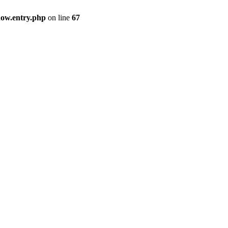
how.entry.php
on line
67