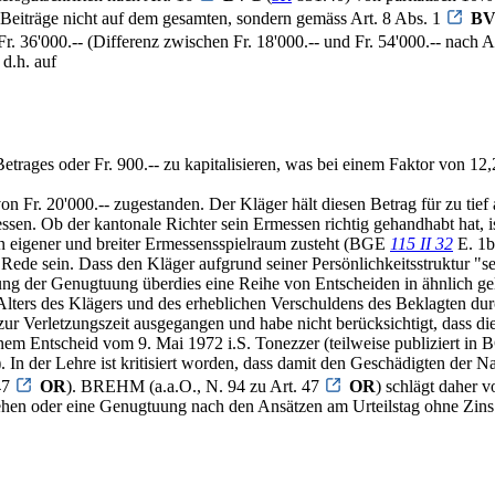
n Beiträge nicht auf dem gesamten, sondern gemäss Art. 8 Abs. 1
B
r. 36'000.-- (Differenz zwischen Fr. 18'000.-- und Fr. 54'000.-- nach A
 d.h. auf
etrages oder Fr. 900.-- zu kapitalisieren, was bei einem Faktor von 12,
Fr. 20'000.-- zugestanden. Der Kläger hält diesen Betrag für zu tief 
sen. Ob der kantonale Richter sein Ermessen richtig gehandhabt hat, i
in eigener und breiter Ermessensspielraum zusteht (BGE
115 II 32
E. 1b
 Rede sein. Dass den Kläger aufgrund seiner Persönlichkeitsstruktur "se
sung der Genugtuung überdies eine Reihe von Entscheiden in ähnlich g
n Alters des Klägers und des erheblichen Verschuldens des Beklagten 
 zur Verletzungszeit ausgegangen und habe nicht berücksichtigt, dass 
inem Entscheid vom 9. Mai 1972 i.S. Tonezzer (teilweise publiziert in
2). In der Lehre ist kritisiert worden, dass damit den Geschädigten de
47
OR
). BREHM (a.a.O., N. 94 zu Art. 47
OR
) schlägt daher 
en oder eine Genugtuung nach den Ansätzen am Urteilstag ohne Zins