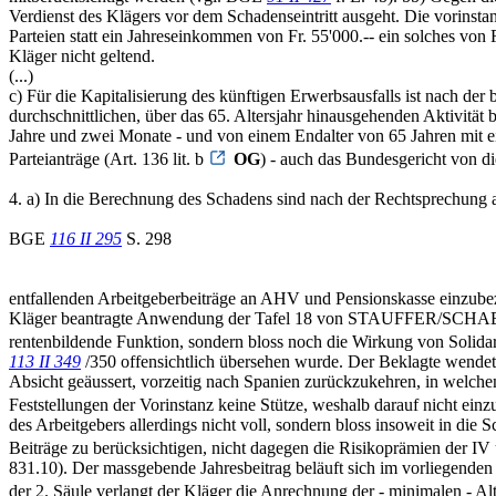
Verdienst des Klägers vor dem Schadenseintritt ausgeht. Die vorinst
Parteien statt ein Jahreseinkommen von Fr. 55'000.-- ein solches von
Kläger nicht geltend.
(...)
c) Für die Kapitalisierung des künftigen Erwerbsausfalls ist nac
durchschnittlichen, über das 65. Altersjahr hinausgehenden Aktivitä
Jahre und zwei Monate - und von einem Endalter von 65 Jahren mit ein
Parteianträge (Art. 136 lit. b
OG
) - auch das Bundesgericht von di
4. a) In die Berechnung des Schadens sind nach der Rechtsprechung a
BGE
116 II 295
S. 298
entfallenden Arbeitgeberbeiträge an AHV und Pensionskasse einzu
Kläger beantragte Anwendung der Tafel 18 von STAUFFER/SCHAETZLE 
rentenbildende Funktion, sondern bloss noch die Wirkung von Solidari
113 II 349
/350 offensichtlich übersehen wurde. Der Beklagte wendet
Absicht geäussert, vorzeitig nach Spanien zurückzukehren, in welche
Feststellungen der Vorinstanz keine Stütze, weshalb darauf nicht einzut
des Arbeitgebers allerdings nicht voll, sondern bloss insoweit in di
Beiträge zu berücksichtigen, nicht dagegen die Risikoprämien der I
831.10). Der massgebende Jahresbeitrag beläuft sich im vorliegenden Fa
der 2. Säule verlangt der Kläger die Anrechnung der - minimalen - Al