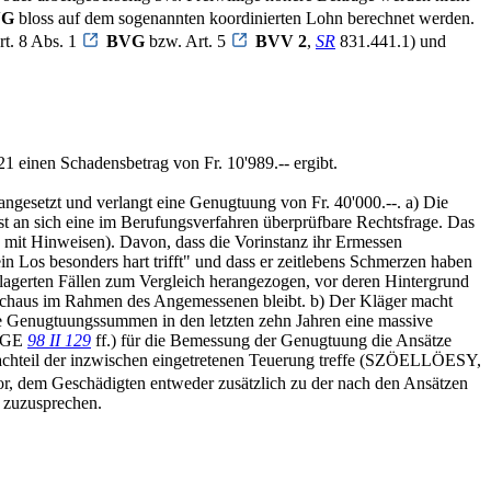
VG
bloss auf dem sogenannten koordinierten Lohn berechnet werden.
rt. 8 Abs. 1
BVG
bzw. Art. 5
BVV 2
,
SR
831.441.1) und
21 einen Schadensbetrag von Fr. 10'989.-- ergibt.
angesetzt und verlangt eine Genugtuung von Fr. 40'000.--. a) Die
st an sich eine im Berufungsverfahren überprüfbare Rechtsfrage. Das
 mit Hinweisen). Davon, dass die Vorinstanz ihr Ermessen
in Los besonders hart trifft" und dass er zeitlebens Schmerzen haben
elagerten Fällen zum Vergleich herangezogen, vor deren Hintergrund
durchaus im Rahmen des Angemessenen bleibt. b) Der Kläger macht
die Genugtuungssummen in den letzten zehn Jahren eine massive
 BGE
98 II 129
ff.) für die Bemessung der Genugtuung die Ansätze
r Nachteil der inzwischen eingetretenen Teuerung treffe (SZÖELLÖESY,
vor, dem Geschädigten entweder zusätzlich zu der nach den Ansätzen
 zuzusprechen.