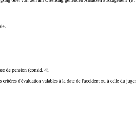
gstag oder von den am Urteilstag geltenden Ansätzen auszugehen? (E. 
le.
sse de pension (consid. 4).
s critères d'évaluation valables à la date de l'accident ou à celle du jug