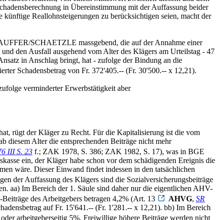
r Schadensberechnung in Übereinstimmung mit der Auffassung beider
de künftige Reallohnsteigerungen zu berücksichtigen seien, macht der
 von STAUFFER/SCHAETZLE massgebend, die auf der Annahme einer
t und den Ausfall ausgehend vom Alter des Klägers am Urteilstag - 47
nsatz in Anschlag bringt, hat - zufolge der Bindung an die
erter Schadensbetrag von Fr. 372'405.-- (Fr. 30'500.-- x 12,21).
ufolge verminderter Erwerbstätigkeit aber
hat, rügt der Kläger zu Recht. Für die Kapitalisierung ist die vom
 diesem Alter die entsprechenden Beiträge nicht mehr
6 III S. 23
f.; ZAK 1978, S. 386; ZAK 1982, S. 17), was in BGE
kasse ein, der Kläger habe schon vor dem schädigenden Ereignis die
men wäre. Dieser Einwand findet indessen in den tatsächlichen
egen der Auffassung des Klägers sind die Sozialversicherungsbeiträge
en. aa) Im Bereich der 1. Säule sind daher nur die eigentlichen AHV-
-Beiträge des Arbeitgebers betragen 4,2% (Art. 13
AHVG
,
SR
chadensbetrag auf Fr. 15'641.-- (Fr. 1'281.-- x 12,21). bb) Im Bereich
oder arbeitgeberseitig 5%. Freiwillige höhere Beiträge werden nicht