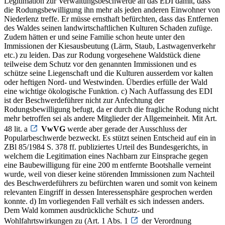
Legitimation zur Verwaltungsbeschwerde an das EDI damit, dass
die Rodungsbewilligung ihn mehr als jeden anderen Einwohner von
Niederlenz treffe. Er müsse ernsthaft befürchten, dass das Entfernen
des Waldes seinen landwirtschaftlichen Kulturen Schaden zufüge.
Zudem hätten er und seine Familie schon heute unter den
Immissionen der Kiesausbeutung (Lärm, Staub, Lastwagenverkehr
etc.) zu leiden. Das zur Rodung vorgesehene Waldstück diene
teilweise dem Schutz vor den genannten Immissionen und es
schütze seine Liegenschaft und die Kulturen ausserdem vor kalten
oder heftigen Nord- und Westwinden. Überdies erfülle der Wald
eine wichtige ökologische Funktion. c) Nach Auffassung des EDI
ist der Beschwerdeführer nicht zur Anfechtung der
Rodungsbewilligung befugt, da er durch die fragliche Rodung nicht
mehr betroffen sei als andere Mitglieder der Allgemeinheit. Mit Art.
48 lit. a
VwVG
werde aber gerade der Ausschluss der
Popularbeschwerde bezweckt. Es stützt seinen Entscheid auf ein in
ZBl 85/1984 S. 378 ff. publiziertes Urteil des Bundesgerichts, in
welchem die Legitimation eines Nachbarn zur Einsprache gegen
eine Baubewilligung für eine 200 m entfernte Bootshalle verneint
wurde, weil von dieser keine störenden Immissionen zum Nachteil
des Beschwerdeführers zu befürchten waren und somit von keinem
relevanten Eingriff in dessen Interessensphäre gesprochen werden
konnte. d) Im vorliegenden Fall verhält es sich indessen anders.
Dem Wald kommen ausdrückliche Schutz- und
Wohlfahrtswirkungen zu (Art. 1 Abs. 1
der Verordnung