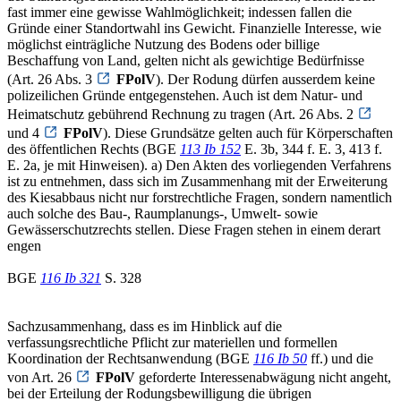
fast immer eine gewisse Wahlmöglichkeit; indessen fallen die
Gründe einer Standortwahl ins Gewicht. Finanzielle Interesse, wie
möglichst einträgliche Nutzung des Bodens oder billige
Beschaffung von Land, gelten nicht als gewichtige Bedürfnisse
(Art. 26 Abs. 3
FPolV
). Der Rodung dürfen ausserdem keine
polizeilichen Gründe entgegenstehen. Auch ist dem Natur- und
Heimatschutz gebührend Rechnung zu tragen (Art. 26 Abs. 2
und 4
FPolV
). Diese Grundsätze gelten auch für Körperschaften
des öffentlichen Rechts (BGE
113 Ib 152
E. 3b, 344 f. E. 3, 413 f.
E. 2a, je mit Hinweisen). a) Den Akten des vorliegenden Verfahrens
ist zu entnehmen, dass sich im Zusammenhang mit der Erweiterung
des Kiesabbaus nicht nur forstrechtliche Fragen, sondern namentlich
auch solche des Bau-, Raumplanungs-, Umwelt- sowie
Gewässerschutzrechts stellen. Diese Fragen stehen in einem derart
engen
BGE
116 Ib 321
S. 328
Sachzusammenhang, dass es im Hinblick auf die
verfassungsrechtliche Pflicht zur materiellen und formellen
Koordination der Rechtsanwendung (BGE
116 Ib 50
ff.) und die
von Art. 26
FPolV
geforderte Interessenabwägung nicht angeht,
bei der Erteilung der Rodungsbewilligung die übrigen