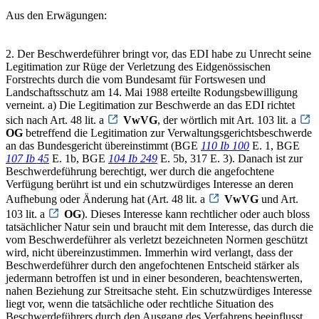
Aus den Erwägungen:
2. Der Beschwerdeführer bringt vor, das EDI habe zu Unrecht seine
Legitimation zur Rüge der Verletzung des Eidgenössischen
Forstrechts durch die vom Bundesamt für Fortswesen und
Landschaftsschutz am 14. Mai 1988 erteilte Rodungsbewilligung
verneint. a) Die Legitimation zur Beschwerde an das EDI richtet
sich nach Art. 48 lit. a
VwVG
, der wörtlich mit Art. 103 lit. a
OG
betreffend die Legitimation zur Verwaltungsgerichtsbeschwerde
an das Bundesgericht übereinstimmt (BGE
110 Ib 100
E. 1, BGE
107 Ib 45
E. 1b, BGE
104 Ib 249
E. 5b, 317 E. 3). Danach ist zur
Beschwerdeführung berechtigt, wer durch die angefochtene
Verfügung berührt ist und ein schutzwürdiges Interesse an deren
Aufhebung oder Änderung hat (Art. 48 lit. a
VwVG
und Art.
103 lit. a
OG
). Dieses Interesse kann rechtlicher oder auch bloss
tatsächlicher Natur sein und braucht mit dem Interesse, das durch die
vom Beschwerdeführer als verletzt bezeichneten Normen geschützt
wird, nicht übereinzustimmen. Immerhin wird verlangt, dass der
Beschwerdeführer durch den angefochtenen Entscheid stärker als
jedermann betroffen ist und in einer besonderen, beachtenswerten,
nahen Beziehung zur Streitsache steht. Ein schutzwürdiges Interesse
liegt vor, wenn die tatsächliche oder rechtliche Situation des
Beschwerdeführers durch den Ausgang des Verfahrens beeinflusst