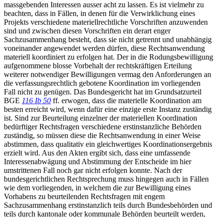
massgebenden Interessen ausser acht zu lassen. Es ist vielmehr zu
beachten, dass in Fällen, in denen für die Verwirklichung eines
Projekts verschiedene materiellrechtliche Vorschriften anzuwenden
sind und zwischen diesen Vorschriften ein derart enger
Sachzusammenhang besteht, dass sie nicht getrennt und unabhängig
voneinander angewendet werden dürfen, diese Rechtsanwendung
materiell koordiniert zu erfolgen hat. Der in die Rodungsbewilligung
aufgenommene blosse Vorbehalt der rechtskräftigen Erteilung
weiterer notwendiger Bewilligungen vermag den Anforderungen an
die verfassungsrechtlich gebotene Koordination im vorliegenden
Fall nicht zu genügen. Das Bundesgericht hat im Grundsatzurteil
BGE
116 Ib 50
ff. erwogen, dass die materielle Koordination am
besten erreicht wird, wenn dafür eine einzige erste Instanz zuständig
ist. Sind zur Beurteilung einzelner der materiellen Koordination
bedürftiger Rechtsfragen verschiedene erstinstanzliche Behörden
zuständig, so müssen diese die Rechtsanwendung in einer Weise
abstimmen, dass qualitativ ein gleichwertiges Koordinationsergebnis
erzielt wird. Aus den Akten ergibt sich, dass eine umfassende
Interessenabwägung und Abstimmung der Entscheide im hier
umstrittenen Fall noch gar nicht erfolgen konnte. Nach der
bundesgerichtlichen Rechtsprechung muss hingegen auch in Fällen
wie dem vorliegenden, in welchem die zur Bewilligung eines
Vorhabens zu beurteilenden Rechtsfragen mit engem
Sachzusammenhang erstinstanzlich teils durch Bundesbehörden und
teils durch kantonale oder kommunale Behörden beurteilt werden,