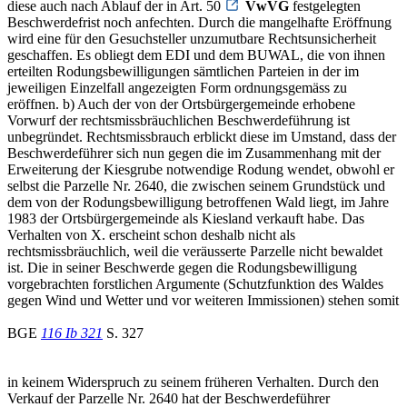
diese auch nach Ablauf der in Art. 50
VwVG
festgelegten
Beschwerdefrist noch anfechten. Durch die mangelhafte Eröffnung
wird eine für den Gesuchsteller unzumutbare Rechtsunsicherheit
geschaffen. Es obliegt dem EDI und dem BUWAL, die von ihnen
erteilten Rodungsbewilligungen sämtlichen Parteien in der im
jeweiligen Einzelfall angezeigten Form ordnungsgemäss zu
eröffnen. b) Auch der von der Ortsbürgergemeinde erhobene
Vorwurf der rechtsmissbräuchlichen Beschwerdeführung ist
unbegründet. Rechtsmissbrauch erblickt diese im Umstand, dass der
Beschwerdeführer sich nun gegen die im Zusammenhang mit der
Erweiterung der Kiesgrube notwendige Rodung wendet, obwohl er
selbst die Parzelle Nr. 2640, die zwischen seinem Grundstück und
dem von der Rodungsbewilligung betroffenen Wald liegt, im Jahre
1983 der Ortsbürgergemeinde als Kiesland verkauft habe. Das
Verhalten von X. erscheint schon deshalb nicht als
rechtsmissbräuchlich, weil die veräusserte Parzelle nicht bewaldet
ist. Die in seiner Beschwerde gegen die Rodungsbewilligung
vorgebrachten forstlichen Argumente (Schutzfunktion des Waldes
gegen Wind und Wetter und vor weiteren Immissionen) stehen somit
BGE
116 Ib 321
S. 327
in keinem Widerspruch zu seinem früheren Verhalten. Durch den
Verkauf der Parzelle Nr. 2640 hat der Beschwerdeführer