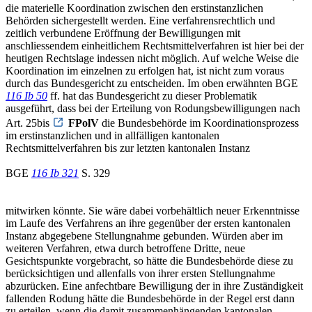
die materielle Koordination zwischen den erstinstanzlichen
Behörden sichergestellt werden. Eine verfahrensrechtlich und
zeitlich verbundene Eröffnung der Bewilligungen mit
anschliessendem einheitlichem Rechtsmittelverfahren ist hier bei der
heutigen Rechtslage indessen nicht möglich. Auf welche Weise die
Koordination im einzelnen zu erfolgen hat, ist nicht zum voraus
durch das Bundesgericht zu entscheiden. Im oben erwähnten BGE
116 Ib 50
ff. hat das Bundesgericht zu dieser Problematik
ausgeführt, dass bei der Erteilung von Rodungsbewilligungen nach
Art. 25bis
FPolV
die Bundesbehörde im Koordinationsprozess
im erstinstanzlichen und in allfälligen kantonalen
Rechtsmittelverfahren bis zur letzten kantonalen Instanz
BGE
116 Ib 321
S. 329
mitwirken könnte. Sie wäre dabei vorbehältlich neuer Erkenntnisse
im Laufe des Verfahrens an ihre gegenüber der ersten kantonalen
Instanz abgegebene Stellungnahme gebunden. Würden aber im
weiteren Verfahren, etwa durch betroffene Dritte, neue
Gesichtspunkte vorgebracht, so hätte die Bundesbehörde diese zu
berücksichtigen und allenfalls von ihrer ersten Stellungnahme
abzurücken. Eine anfechtbare Bewilligung der in ihre Zuständigkeit
fallenden Rodung hätte die Bundesbehörde in der Regel erst dann
zu erteilen, wenn die damit zusammenhängenden kantonalen