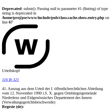
Deprecated
: substr(): Passing null to parameter #1 ($string) of type
string is deprecated in
/home/proj/pse/www/include/pub/class.cache.show.entry.php
on
line
67
Urteilskopf
116 Ib 321
41. Auszug aus dem Urteil der I. öffentlichrechtlichen Abteilung
vom 12. November 1990 i.S. X. gegen Ortsbürgergemeinde
Niederlenz und Eidgenössisches Departement des Innern
(Verwaltungsgerichtsbeschwerde)
Regeste (de):