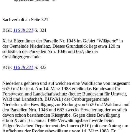
Sachverhalt ab Seite 321
BGE
116 Ib 321
S. 321
X. ist Eigentümer der Parzelle Nr. 1045 im Gebiet "Wilägerte" in
der Gemeinde Niederlenz. Dieses Grundstück liegt etwa 120 m
südöstlich der Parzellen Nrn. 1046 und 667, die der
Ortsbürgergemeinde
BGE
116 Ib 321
S. 322
Niederlenz gehören und auf welchen eine Waldfläche von insgesamt
6520 m2 besteht. Am 14. März 1988 erteilte das Bundesamt für
Forstwesen und Landschaftsschutz (heute: Bundesamt für Umwelt,
Wald und Landschaft, BUWAL) der Ortsbürgergemeinde
Niederlenz die Bewilligung zur Rodung von 6520 m2 Waldareal auf
den Parzellen Nrn. 1046 und 667 zwecks Erweiterung der westlich
davon schon bestehenden Kiesgrube. Gegen diese Bewilligung
erhob X. am 16. Januar 1989 Verwaltungsbeschwerde beim
Eidgenössischen Departement des Innern (EDI) mit dem Antrag um
Aufhebung der Rodungsbewilligung vom 14. März 1988. Er