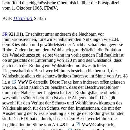
betreffend die eidgenössische Oberaufsicht über die Forstpolizei
vom 1. Oktober 1965,
FPolV
,
BGE
116 Ib 321
S. 325
SR
921.01). Er schützt unter anderem die Nachbarn vor
immissionsreichen, forstwirtschaftsfremden Nutzungen wie z.B.
dem Kiesabbau und gewährleistet der Nachbarschaft eine gewisse
Ruhe. Zudem kommt dem Wald auch grundsätzlich die Funktion
des Windschutzes zu, selbst wenn im vorliegenden Fall fraglich ist,
ob angesichts der Entfernung von 120 m und des Umstands, dass
auch nach der Rodung ein Waldstreifen nordwestlich der
Liegenschaft des Beschwerdeführers bestehen bleiben soll, der
Windschutz allein ein schutzwürdiges Interesse im Sinne von Art. 48
lit. a
VwVG
darstellt. Diese Frage kann indessen offengelassen
werden. Es ist nämlich zu beachten, dass der Beschwerdeführer
durch die Nähe seiner Liegenschaft zur Rodungsfläche ohnehin
wesentlich stärker betroffen ist als die Allgemeinheit. Dies gilt
sowohl für den Verlust der Schutz- und Wohlfahrtswirkungen des
Waldes als auch für den Schutz vor den Immissionen, die mit der
Ausdehnung der Kiesausbeutung als Folge der Rodung verbunden
sind. Das EDI hat dadurch, dass es dem Beschwerdeführer die
Legitimation im Sinne von Art. 48 lit. a
VwVG
absprach,