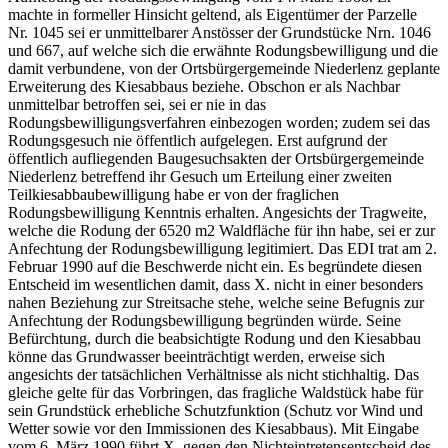
machte in formeller Hinsicht geltend, als Eigentümer der Parzelle
Nr. 1045 sei er unmittelbarer Anstösser der Grundstücke Nrn. 1046
und 667, auf welche sich die erwähnte Rodungsbewilligung und die
damit verbundene, von der Ortsbürgergemeinde Niederlenz geplante
Erweiterung des Kiesabbaus beziehe. Obschon er als Nachbar
unmittelbar betroffen sei, sei er nie in das
Rodungsbewilligungsverfahren einbezogen worden; zudem sei das
Rodungsgesuch nie öffentlich aufgelegen. Erst aufgrund der
öffentlich aufliegenden Baugesuchsakten der Ortsbürgergemeinde
Niederlenz betreffend ihr Gesuch um Erteilung einer zweiten
Teilkiesabbaubewilligung habe er von der fraglichen
Rodungsbewilligung Kenntnis erhalten. Angesichts der Tragweite,
welche die Rodung der 6520 m2 Waldfläche für ihn habe, sei er zur
Anfechtung der Rodungsbewilligung legitimiert. Das EDI trat am 2.
Februar 1990 auf die Beschwerde nicht ein. Es begründete diesen
Entscheid im wesentlichen damit, dass X. nicht in einer besonders
nahen Beziehung zur Streitsache stehe, welche seine Befugnis zur
Anfechtung der Rodungsbewilligung begründen würde. Seine
Befürchtung, durch die beabsichtigte Rodung und den Kiesabbau
könne das Grundwasser beeinträchtigt werden, erweise sich
angesichts der tatsächlichen Verhältnisse als nicht stichhaltig. Das
gleiche gelte für das Vorbringen, das fragliche Waldstück habe für
sein Grundstück erhebliche Schutzfunktion (Schutz vor Wind und
Wetter sowie vor den Immissionen des Kiesabbaus). Mit Eingabe
vom 6. März 1990 führt X. gegen den Nichteintretensentscheid des