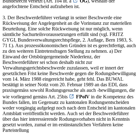
Bundesrecht verletzt (Art. 104 lit. a
OG
), weshalb der
angefochtene Entscheid aufzuheben ist.
3. Der Beschwerdeführer verlangt in seiner Beschwerde eine
Rückweisung der Angelegenheit an die Vorinstanz zur materiellen
Beurteilung. Eine solche Rückweisung ist nur möglich, wenn
sämtliche Sachurteilsvoraussetzungen erfüllt sind (vgl. FRITZ
GYGI, Bundesverwaltungsrechtspflege, 2. Auflage, Bern 1983, S.
71 f.). Aus prozessökonomischen Gründen ist es gerechtfertigt, auch
zu den weiteren Eintretensfragen Stellung zu nehmen. a) Der
Einwand der Ortsbürgergemeinde Niederlenz, der
Beschwerdeführer sei schon deshalb nicht zur
Verwaltungsgerichtsbeschwerde zuzulassen, weil er innert der
gesetzlichen Frist keine Beschwerde gegen die Rodungsbewilligung
vom 14. März 1988 eingereicht habe, geht fehl. Das BUWAL
bestätigt in seiner Notiz vom 20. Februar 1989 an das EDI, dass
praxisgemäss sowohl Rodungsgesuche als auch -bewilligungen, die
wie vorliegend gemäss Art. 25bis
FPolV
in die Kompetenz des
Bundes fallen, im Gegensatz zu kantonalen Rodungsentscheiden
weder vorgängig aufgelegt noch nach dem Entscheid im kantonalen
Amtsblatt veröffentlicht werden. Auch sei der Beschwerdeführer
über das hier interessierende Rodungsvorhaben nicht in Kenntnis
gesetzt worden, zumal er im erstinstanzlichen Verfahren keine
Parteistellung