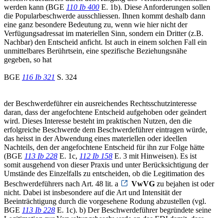
werden kann (BGE
110 Ib 400
E. 1b). Diese Anforderungen sollen
die Popularbeschwerde ausschliessen. Ihnen kommt deshalb dann
eine ganz besondere Bedeutung zu, wenn wie hier nicht der
Verfügungsadressat im materiellen Sinn, sondern ein Dritter (z.B.
Nachbar) den Entscheid anficht. Ist auch in einem solchen Fall ein
unmittelbares Berührtsein, eine spezifische Beziehungsnähe
gegeben, so hat
BGE
116 Ib 321
S. 324
der Beschwerdeführer ein ausreichendes Rechtsschutzinteresse
daran, dass der angefochtene Entscheid aufgehoben oder geändert
wird. Dieses Interesse besteht im praktischen Nutzen, den die
erfolgreiche Beschwerde dem Beschwerdeführer eintragen würde,
das heisst in der Abwendung eines materiellen oder ideellen
Nachteils, den der angefochtene Entscheid für ihn zur Folge hätte
(BGE
113 Ib 228
E. 1c,
112 Ib 158
E. 3 mit Hinweisen). Es ist
somit ausgehend von dieser Praxis und unter Berücksichtigung der
Umstände des Einzelfalls zu entscheiden, ob die Legitimation des
Beschwerdeführers nach Art. 48 lit. a
VwVG
zu bejahen ist oder
nicht. Dabei ist insbesondere auf die Art und Intensität der
Beeinträchtigung durch die vorgesehene Rodung abzustellen (vgl.
BGE
113 Ib 228
E. 1c). b) Der Beschwerdeführer begründete seine