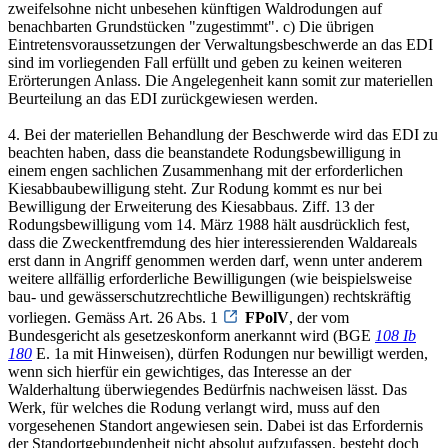
zweifelsohne nicht unbesehen künftigen Waldrodungen auf
benachbarten Grundstücken "zugestimmt". c) Die übrigen
Eintretensvoraussetzungen der Verwaltungsbeschwerde an das EDI
sind im vorliegenden Fall erfüllt und geben zu keinen weiteren
Erörterungen Anlass. Die Angelegenheit kann somit zur materiellen
Beurteilung an das EDI zurückgewiesen werden.
4. Bei der materiellen Behandlung der Beschwerde wird das EDI zu
beachten haben, dass die beanstandete Rodungsbewilligung in
einem engen sachlichen Zusammenhang mit der erforderlichen
Kiesabbaubewilligung steht. Zur Rodung kommt es nur bei
Bewilligung der Erweiterung des Kiesabbaus. Ziff. 13 der
Rodungsbewilligung vom 14. März 1988 hält ausdrücklich fest,
dass die Zweckentfremdung des hier interessierenden Waldareals
erst dann in Angriff genommen werden darf, wenn unter anderem
weitere allfällig erforderliche Bewilligungen (wie beispielsweise
bau- und gewässerschutzrechtliche Bewilligungen) rechtskräftig
vorliegen. Gemäss Art. 26 Abs. 1
FPolV
, der vom
Bundesgericht als gesetzeskonform anerkannt wird (BGE
108 Ib
180
E. 1a mit Hinweisen), dürfen Rodungen nur bewilligt werden,
wenn sich hierfür ein gewichtiges, das Interesse an der
Walderhaltung überwiegendes Bedürfnis nachweisen lässt. Das
Werk, für welches die Rodung verlangt wird, muss auf den
vorgesehenen Standort angewiesen sein. Dabei ist das Erfordernis
der Standortgebundenheit nicht absolut aufzufassen, besteht doch