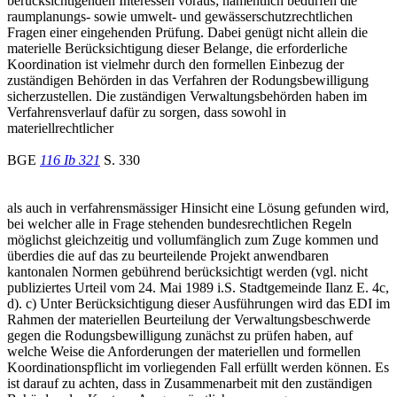
berücksichtigenden Interessen voraus; namentlich bedürfen die
raumplanungs- sowie umwelt- und gewässerschutzrechtlichen
Fragen einer eingehenden Prüfung. Dabei genügt nicht allein die
materielle Berücksichtigung dieser Belange, die erforderliche
Koordination ist vielmehr durch den formellen Einbezug der
zuständigen Behörden in das Verfahren der Rodungsbewilligung
sicherzustellen. Die zuständigen Verwaltungsbehörden haben im
Verfahrensverlauf dafür zu sorgen, dass sowohl in
materiellrechtlicher
BGE
116 Ib 321
S. 330
als auch in verfahrensmässiger Hinsicht eine Lösung gefunden wird,
bei welcher alle in Frage stehenden bundesrechtlichen Regeln
möglichst gleichzeitig und vollumfänglich zum Zuge kommen und
überdies die auf das zu beurteilende Projekt anwendbaren
kantonalen Normen gebührend berücksichtigt werden (vgl. nicht
publiziertes Urteil vom 24. Mai 1989 i.S. Stadtgemeinde Ilanz E. 4c,
d). c) Unter Berücksichtigung dieser Ausführungen wird das EDI im
Rahmen der materiellen Beurteilung der Verwaltungsbeschwerde
gegen die Rodungsbewilligung zunächst zu prüfen haben, auf
welche Weise die Anforderungen der materiellen und formellen
Koordinationspflicht im vorliegenden Fall erfüllt werden können. Es
ist darauf zu achten, dass in Zusammenarbeit mit den zuständigen