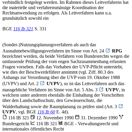
verbindlich festgelegt werden. Im Rahmen dieses Leitverfahrens hat
die materielle und verfahrensmässige Koordination der
Rechtsanwendung zu erfolgen. Als Leitverfahren kann u.a.
grundsätzlich sowohl ein
BGE
116 Ib 321
S. 331
(Sonder-)Nutzungsplanungsverfahren als auch das
Ausnahmebewilligungsverfahren im Sinne von Art. 24
RPG
bezeichnet werden, da beide Verfahren von Bundesrechts wegen die
umfassende Prüfung der vom engen Sachzusammenhang erfassten
Fragen vorsehen. Falls das Vorhaben der UVP-Pflicht untersteht,
wie dies der Beschwerdeführer annimmt (vgl. Ziff. 80.3 des
Anhangs zur Verordnung über die UVP vom 19. Oktober 1988
(UVPV) und Art. 2
UVPV
), so ist das Leitverfahren auch das
massgebliche Verfahren im Sinne von Art. 5 Abs. 3
UVPV
, in
welchem unter anderem ebenfalls die Einhaltung der Vorschriften
über den Landschaftsschutz, den Gewässerschutz, die
Walderhaltung sowie die Raumplanung zu prüfen sind (Art. 3
UVPV
, vgl. BGE
116 Ib 60
E. 4d).
116 IB 321
12. November 1990
31. Dezember 1990
Bundesgericht
116 IB 321
BGE - Verwaltungsrecht und
internationales öffentliches Recht