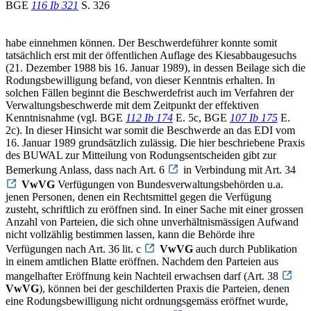
BGE
116 Ib 321
S. 326
habe einnehmen können. Der Beschwerdeführer konnte somit
tatsächlich erst mit der öffentlichen Auflage des Kiesabbaugesuchs
(21. Dezember 1988 bis 16. Januar 1989), in dessen Beilage sich die
Rodungsbewilligung befand, von dieser Kenntnis erhalten. In
solchen Fällen beginnt die Beschwerdefrist auch im Verfahren der
Verwaltungsbeschwerde mit dem Zeitpunkt der effektiven
Kenntnisnahme (vgl. BGE
112 Ib 174
E. 5c, BGE
107 Ib 175
E.
2c). In dieser Hinsicht war somit die Beschwerde an das EDI vom
16. Januar 1989 grundsätzlich zulässig. Die hier beschriebene Praxis
des BUWAL zur Mitteilung von Rodungsentscheiden gibt zur
Bemerkung Anlass, dass nach Art. 6
in Verbindung mit Art. 34
VwVG
Verfügungen von Bundesverwaltungsbehörden u.a.
jenen Personen, denen ein Rechtsmittel gegen die Verfügung
zusteht, schriftlich zu eröffnen sind. In einer Sache mit einer grossen
Anzahl von Parteien, die sich ohne unverhältnismässigen Aufwand
nicht vollzählig bestimmen lassen, kann die Behörde ihre
Verfügungen nach Art. 36 lit. c
VwVG
auch durch Publikation
in einem amtlichen Blatte eröffnen. Nachdem den Parteien aus
mangelhafter Eröffnung kein Nachteil erwachsen darf (Art. 38
VwVG
), können bei der geschilderten Praxis die Parteien, denen
eine Rodungsbewilligung nicht ordnungsgemäss eröffnet wurde,