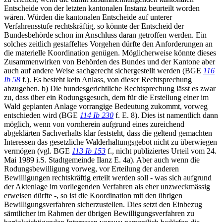
Entscheide von der letzten kantonalen Instanz beurteilt worden
wären. Würden die kantonalen Entscheide auf unterer
Verfahrensstufe rechtskräftig, so könnte der Entscheid der
Bundesbehörde schon im Anschluss daran getroffen werden. Ein
solches zeitlich gestaffeltes Vorgehen dürfte den Anforderungen an
die materielle Koordination genügen. Möglicherweise könnte dieses
Zusammenwirken von Behörden des Bundes und der Kantone aber
auch auf andere Weise sachgerecht sichergestellt werden (BGE
116
Ib 58
f.). Es besteht kein Anlass, von dieser Rechtsprechung
abzugehen. b) Die bundesgerichtliche Rechtsprechung lässt es zwar
zu, dass über ein Rodungsgesuch, dem für die Erstellung einer im
Wald geplanten Anlage vorrangige Bedeutung zukommt, vorweg
entschieden wird (BGE
114 Ib 230
f. E. 8). Dies ist namentlich dann
möglich, wenn von vornherein aufgrund eines zureichend
abgeklärten Sachverhalts klar feststeht, dass die geltend gemachten
Interessen das gesetzliche Walderhaltungsgebot nicht zu überwiegen
vermögen (vgl. BGE
113 Ib 153
f., nicht publiziertes Urteil vom 24.
Mai 1989 i.S. Stadtgemeinde Ilanz E. 4a). Aber auch wenn die
Rodungsbewilligung vorweg, vor Erteilung der anderen
Bewilligungen rechtskräftig erteilt werden soll - was sich aufgrund
der Aktenlage im vorliegenden Verfahren als eher unzweckmässig
erweisen dürfte -, so ist die Koordination mit den übrigen
Bewilligungsverfahren sicherzustellen. Dies setzt den Einbezug
sämtlicher im Rahmen der übrigen Bewilligungsverfahren zu