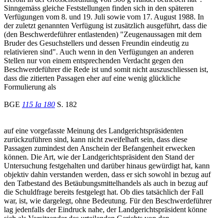
Sinngemäss gleiche Feststellungen finden sich in den späteren
Verfügungen vom 8. und 19. Juli sowie vom 17. August 1988. In
der zuletzt genannten Verfügung ist zusätzlich ausgeführt, dass die
(den Beschwerdeführer entlastenden) "Zeugenaussagen mit dem
Bruder des Gesuchstellers und dessen Freundin eindeutig zu
relativieren sind". Auch wenn in den Verfügungen an anderen
Stellen nur von einem entsprechenden Verdacht gegen den
Beschwerdeführer die Rede ist und somit nicht auszuschliessen ist,
dass die zitierten Passagen eher auf eine wenig glückliche
Formulierung als
BGE
115 Ia 180
S. 182
auf eine vorgefasste Meinung des Landgerichtspräsidenten
zurückzuführen sind, kann nicht zweifelhaft sein, dass diese
Passagen zumindest den Anschein der Befangenheit erwecken
können. Die Art, wie der Landgerichtspräsident den Stand der
Untersuchung festgehalten und darüber hinaus gewürdigt hat, kann
objektiv dahin verstanden werden, dass er sich sowohl in bezug auf
den Tatbestand des Betäubungsmittelhandels als auch in bezug auf
die Schuldfrage bereits festgelegt hat. Ob dies tatsächlich der Fall
war, ist, wie dargelegt, ohne Bedeutung. Für den Beschwerdeführer
lag jedenfalls der Eindruck nahe, der Landgerichtspräsident könne