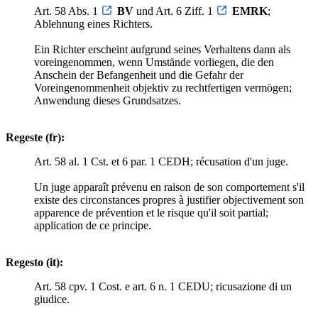
Art. 58 Abs. 1
BV
und Art. 6 Ziff. 1
EMRK
;
Ablehnung eines Richters.
Ein Richter erscheint aufgrund seines Verhaltens dann als
voreingenommen, wenn Umstände vorliegen, die den
Anschein der Befangenheit und die Gefahr der
Voreingenommenheit objektiv zu rechtfertigen vermögen;
Anwendung dieses Grundsatzes.
Regeste (fr):
Art. 58 al. 1 Cst. et 6 par. 1 CEDH; récusation d'un juge.
Un juge apparaît prévenu en raison de son comportement s'il
existe des circonstances propres à justifier objectivement son
apparence de prévention et le risque qu'il soit partial;
application de ce principe.
Regesto (it):
Art. 58 cpv. 1 Cost. e art. 6 n. 1 CEDU; ricusazione di un
giudice.