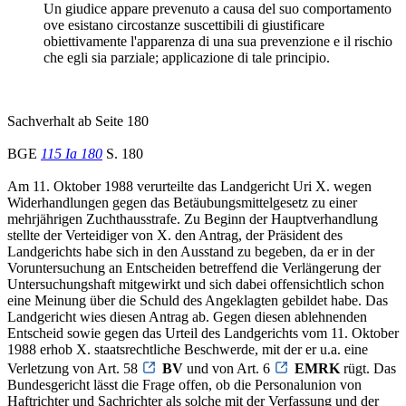
Un giudice appare prevenuto a causa del suo comportamento
ove esistano circostanze suscettibili di giustificare
obiettivamente l'apparenza di una sua prevenzione e il rischio
che egli sia parziale; applicazione di tale principio.
Sachverhalt ab Seite 180
BGE
115 Ia 180
S. 180
Am 11. Oktober 1988 verurteilte das Landgericht Uri X. wegen
Widerhandlungen gegen das Betäubungsmittelgesetz zu einer
mehrjährigen Zuchthausstrafe. Zu Beginn der Hauptverhandlung
stellte der Verteidiger von X. den Antrag, der Präsident des
Landgerichts habe sich in den Ausstand zu begeben, da er in der
Voruntersuchung an Entscheiden betreffend die Verlängerung der
Untersuchungshaft mitgewirkt und sich dabei offensichtlich schon
eine Meinung über die Schuld des Angeklagten gebildet habe. Das
Landgericht wies diesen Antrag ab. Gegen diesen ablehnenden
Entscheid sowie gegen das Urteil des Landgerichts vom 11. Oktober
1988 erhob X. staatsrechtliche Beschwerde, mit der er u.a. eine
Verletzung von Art. 58
BV
und von Art. 6
EMRK
rügt. Das
Bundesgericht lässt die Frage offen, ob die Personalunion von
Haftrichter und Sachrichter als solche mit der Verfassung und der