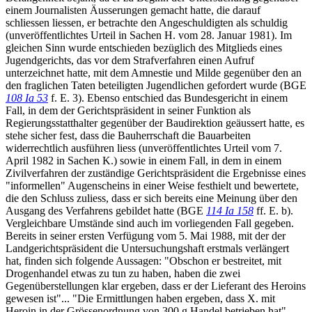
einem Journalisten Äusserungen gemacht hatte, die darauf
schliessen liessen, er betrachte den Angeschuldigten als schuldig
(unveröffentlichtes Urteil in Sachen H. vom 28. Januar 1981). Im
gleichen Sinn wurde entschieden bezüglich des Mitglieds eines
Jugendgerichts, das vor dem Strafverfahren einen Aufruf
unterzeichnet hatte, mit dem Amnestie und Milde gegenüber den an
den fraglichen Taten beteiligten Jugendlichen gefordert wurde (BGE
108 Ia 53
f. E. 3). Ebenso entschied das Bundesgericht in einem
Fall, in dem der Gerichtspräsident in seiner Funktion als
Regierungsstatthalter gegenüber der Baudirektion geäussert hatte, es
stehe sicher fest, dass die Bauherrschaft die Bauarbeiten
widerrechtlich ausführen liess (unveröffentlichtes Urteil vom 7.
April 1982 in Sachen K.) sowie in einem Fall, in dem in einem
Zivilverfahren der zuständige Gerichtspräsident die Ergebnisse eines
"informellen" Augenscheins in einer Weise festhielt und bewertete,
die den Schluss zuliess, dass er sich bereits eine Meinung über den
Ausgang des Verfahrens gebildet hatte (BGE
114 Ia 158
ff. E. b).
Vergleichbare Umstände sind auch im vorliegenden Fall gegeben.
Bereits in seiner ersten Verfügung vom 5. Mai 1988, mit der der
Landgerichtspräsident die Untersuchungshaft erstmals verlängert
hat, finden sich folgende Aussagen: "Obschon er bestreitet, mit
Drogenhandel etwas zu tun zu haben, haben die zwei
Gegenüberstellungen klar ergeben, dass er der Lieferant des Heroins
gewesen ist"... "Die Ermittlungen haben ergeben, dass X. mit
Heroin in der Grössenordnung von 300 g Handel betrieben hat".