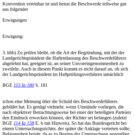
Konvention vereinbar ist und heisst die Beschwerde teilweise gut
aus folgender
Erwägungen
Erwägung:
3. bbb) Zu prüfen bleibt, ob die Art der Begründung, mit der der
Landgerichtspräsident die Haftentlassung des Beschwerdeführers
abgelehnt hat, geeignet ist, an seiner Unvoreingenommenheit zu
zweifeln. Auch in diesem Punkt kommt es nicht darauf an, ob sich
der Landgerichtspräsident im Haftprüfungsverfahren tatsächlich
BGE
115 Ia 180
S. 181
schon eine Meinung über die Schuld des Beschwerdeführers
gebildet hat. Es genügt vielmehr, wenn Umstände vorliegen, die
nach objektiver Betrachtungsweise bei einer der beteiligten Parteien
den Eindruck erwecken können, der Richter sei befangen (zuletzt
BGE
114 Ia 158
E. b mit Hinweis). So hat das Bundesgericht bei
einem Untersuchungsrichter, der später die Anklage vertreten sollte,
Befangenheit bejaht, da er zu Beginn der Untersuchung gegenüber