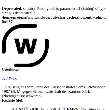
Deprecated
: substr(): Passing null to parameter #1 ($string) of type
string is deprecated in
/home/proj/pse/www/include/pub/class.cache.show.entry.php
on
line
67
Urteilskopf
113 IV 56
17. Auszug aus dem Urteil des Kassationshofes vom 6. November
1987 i.S. M. gegen Staatsanwaltschaft des Kantons Zürich
(Nichtigkeitsbeschwerde)
Regeste (de):
Art. 63
StGB
; Art. 6 Ziff. 2
EMRK
. Verhalten in der