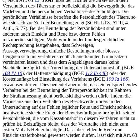
c) Nach Art. 63
StGB
misst der Richter die Strafe nach dem
Verschulden des Täters zu; er berücksichtigt die Beweggründe, das
Vorleben und die persönlichen Verhältnisse des Schuldigen. Die
persönlichen Verhältnisse betreffen die Persönlichkeit des Täters, so
wie sie sich zur Zeit der Beurteilung zeigt (SCHULTZ, AT II, 4.
Aufl., S. 77). Bei der Beurteilung der Persönlichkeit sind unter
anderem auch Einsicht und Reue bzw. deren Fehlen
mitzuberücksichtigen. Wohl wurde in der bundesgerichtlichen
Rechtsprechung festgehalten, dass Schweigen,
Aussageverweigerung, einfache Bestreitungen oder blosses
Leugnen sich mit verfahrensrechtlich anerkannten Grundsätzen
vereinbaren lassen und dass dem Angeklagten daraus keine
Nachteile bezüglich der Anrechnung der Untersuchungshaft (BGE
103 IV 10
), der Haftentschädigung (BGE
112 Ib 446
) oder der
Kostenauflage bei Einstellung des Verfahrens (BGE
109 Ia 166
)
erwachsen dürfen. Dies bedeutet aber nicht, dass ein entsprechendes
Verhalten bei der Beurteilung der Täterpersönlichkeit im Rahmen
der Strafzumessung nicht berücksichtigt werden dürfe. Indem die
Vorinstanz aus dem Verhalten des Beschwerdeführers in der
Untersuchung auf das Fehlen jeglicher Reue und Einsicht schloss,
beantwortete sie eine Frage der Beweiswürdigung bezüglich seiner
Persönlichkeit, die vom Kassationshof in diesem Verfahren nicht zu
prüfen ist. Beizufügen bleibt, dass der Verurteilte sich nicht zum
ersten Mal als Hehler betätigte. Dass aber fehlende Reue und
Einsicht straferhöhend gewertet werden dürfen, lässt sich mit Art. 63