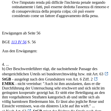
Ove l'imputato renda più difficile l'inchiesta penale negando
ostinatamente i fatti, può esserne dedotta l'assenza di rimorso e
di consapevolezza della propria colpa; ciò può essere
considerato come un fattore d'aggravamento della pena.
Erwägungen ab Seite 56
BGE
113 IV 56
S. 56
Aus den Erwägungen:
4. ...
b) Der Beschwerdeführer rügt, die nachstehende Passage des
obergerichtlichen Urteils sei bundesrechtswidrig bzw. mit Art. 63
StGB
- ausgelegt nach den Grundsätzen von Art. 6 Ziff. 2
EMRK
- nicht vereinbar: "Auch ist ihm anzulasten, dass er die
Durchführung der Untersuchung sehr erschwert und sich nicht im
geringsten kooperativ gezeigt hat. Er stritt eine Beteiligung an den
ihm vorgehaltenen Straftaten kategorisch ab und stellte sich als
völlig harmlosen Biedermann hin. Er lässt also jegliche Reue und
Einsicht vermissen, was ein düsteres Licht auf ihn wirft." ...