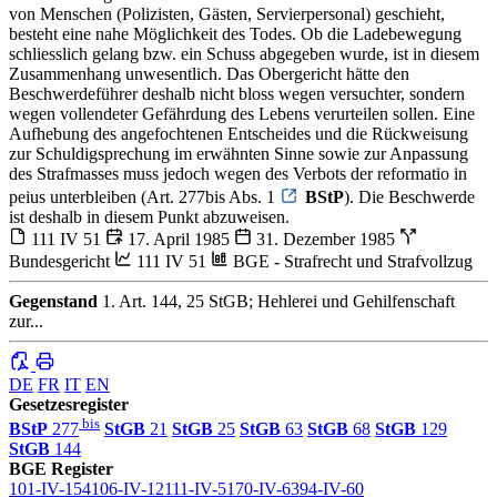
von Menschen (Polizisten, Gästen, Servierpersonal) geschieht,
besteht eine nahe Möglichkeit des Todes. Ob die Ladebewegung
schliesslich gelang bzw. ein Schuss abgegeben wurde, ist in diesem
Zusammenhang unwesentlich. Das Obergericht hätte den
Beschwerdeführer deshalb nicht bloss wegen versuchter, sondern
wegen vollendeter Gefährdung des Lebens verurteilen sollen. Eine
Aufhebung des angefochtenen Entscheides und die Rückweisung
zur Schuldigsprechung im erwähnten Sinne sowie zur Anpassung
des Strafmasses muss jedoch wegen des Verbots der reformatio in
peius unterbleiben (Art. 277bis Abs. 1
BStP
). Die Beschwerde
ist deshalb in diesem Punkt abzuweisen.
111 IV 51
17. April 1985
31. Dezember 1985
Bundesgericht
111 IV 51
BGE - Strafrecht und Strafvollzug
Gegenstand
1. Art. 144, 25 StGB; Hehlerei und Gehilfenschaft
zur...
DE
FR
IT
EN
Gesetzesregister
bis
BStP
277
StGB
21
StGB
25
StGB
63
StGB
68
StGB
129
StGB
144
BGE Register
101-IV-154
106-IV-12
111-IV-51
70-IV-63
94-IV-60