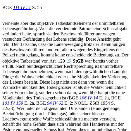
BGE
111 IV 51
S. 55
verneinte aber das objektive Tatbestandselement der unmittelbaren
Lebensgefährdung. Weil die verklemmte Patrone eine Schussabgabe
verhindert hatte, sprach sie den Beschwerdeführer nur wegen
versuchter Gefährdung des Lebens schuldig. Diese Ansicht geht
fehl. Der Tatsache, dass die Ladebewegung trotz der Bemühungen
des Beschwerdeführers und vor allem wegen des Eingreifens der
Polizei nicht gelang, kommt keine entscheidende Bedeutung zu. Der
objektive Tatbestand von Art. 129
StGB
war bereits vorher
erfüllt. Nach bundesgerichtlicher Rechtsprechung ist unmittelbare
Lebensgefahr anzunehmen, wenn nach dem gewöhnlichen Lauf der
Dinge die Wahrscheinlichkeit oder nahe Möglichkeit der Verletzung
des Lebens besteht. Diese liegt nicht erst dann vor, wenn die
Wahrscheinlichkeit des Todes grösser ist als die Wahrscheinlichkeit
seiner Vermeidung, sondern schon dann, wenn überhaupt die nahe
Möglichkeit des Todes gegeben ist (BGE
106 IV 14
E. 2a, BGE
101 IV 159
E. 2a, BGE
94 IV 62
E. 2; NOLL, ZStR 1954 S.
22/23). Wer unter den obgenannten Umständen (Handgemenge,
Beeinträchtigung durch Tränengas) mittels einer blossen
Ladebewegung seine Waffe schiessfähig zu machen versucht,
schafft die hohe Gefahr, dass sich während des Hantierens mit der
Pistole ein ungezielter Schuss löst. Wenn dies in unmittelbarer Nähe