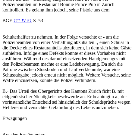
Polizeibeamten im Restaurant Bonnie Prince Pub in Zürich
kontrolliert. Es gelang ihm jedoch, seine Pistole aus dem
BGE
111 IV 51
S. 53
Schulterhalfter zu nehmen. In der Folge versuchte er - um die
Polizeibeamten von einer Verhaftung abzuhalten -, einen Schuss in
die Decke eines Restaurantteils abzufeuern, in dem sich keine Gäste
aufhielten. Infolge eines Defekts konnte er dieses Vorhaben nicht
ausführen. Während des darauf einsetzenden Handgemenges mit
den Polizeibeamten machte er eine Ladebewegung. Da sich die
Patrone zwischen Stossboden und Lauf verklemmte, war eine
Schussabgabe jedoch erneut nicht möglich. Weitere Versuche, seine
Waffe einzusetzen, konnte die Polizei verhindern.
B.- Das Urteil des Obergerichts des Kantons Zürich ficht B. mit
eidgenössischer Nichtigkeitsbeschwerde an. Er beantragt u.a., der
vorinstanzliche Entscheid sei hinsichtlich der Schuldsprüche wegen
Hehlerei und versuchter Gefährdung des Lebens aufzuheben.
Erwägungen
Aus den Erwägungen: