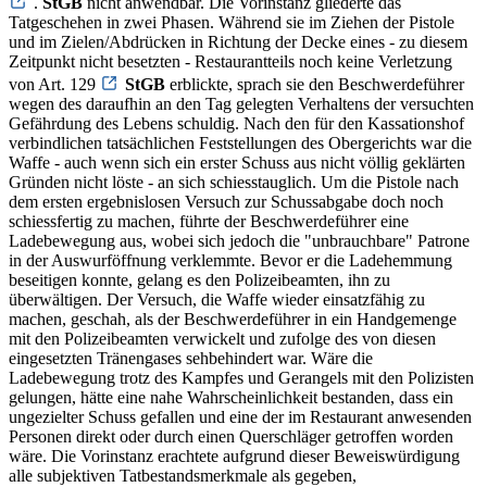
.
StGB
nicht anwendbar. Die Vorinstanz gliederte das
Tatgeschehen in zwei Phasen. Während sie im Ziehen der Pistole
und im Zielen/Abdrücken in Richtung der Decke eines - zu diesem
Zeitpunkt nicht besetzten - Restaurantteils noch keine Verletzung
von Art. 129
StGB
erblickte, sprach sie den Beschwerdeführer
wegen des daraufhin an den Tag gelegten Verhaltens der versuchten
Gefährdung des Lebens schuldig. Nach den für den Kassationshof
verbindlichen tatsächlichen Feststellungen des Obergerichts war die
Waffe - auch wenn sich ein erster Schuss aus nicht völlig geklärten
Gründen nicht löste - an sich schiesstauglich. Um die Pistole nach
dem ersten ergebnislosen Versuch zur Schussabgabe doch noch
schiessfertig zu machen, führte der Beschwerdeführer eine
Ladebewegung aus, wobei sich jedoch die "unbrauchbare" Patrone
in der Auswurföffnung verklemmte. Bevor er die Ladehemmung
beseitigen konnte, gelang es den Polizeibeamten, ihn zu
überwältigen. Der Versuch, die Waffe wieder einsatzfähig zu
machen, geschah, als der Beschwerdeführer in ein Handgemenge
mit den Polizeibeamten verwickelt und zufolge des von diesen
eingesetzten Tränengases sehbehindert war. Wäre die
Ladebewegung trotz des Kampfes und Gerangels mit den Polizisten
gelungen, hätte eine nahe Wahrscheinlichkeit bestanden, dass ein
ungezielter Schuss gefallen und eine der im Restaurant anwesenden
Personen direkt oder durch einen Querschläger getroffen worden
wäre. Die Vorinstanz erachtete aufgrund dieser Beweiswürdigung
alle subjektiven Tatbestandsmerkmale als gegeben,