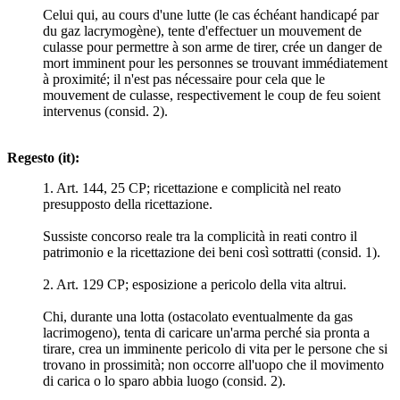
Celui qui, au cours d'une lutte (le cas échéant handicapé par
du gaz lacrymogène), tente d'effectuer un mouvement de
culasse pour permettre à son arme de tirer, crée un danger de
mort imminent pour les personnes se trouvant immédiatement
à proximité; il n'est pas nécessaire pour cela que le
mouvement de culasse, respectivement le coup de feu soient
intervenus (consid. 2).
Regesto (it):
1. Art. 144, 25 CP; ricettazione e complicità nel reato
presupposto della ricettazione.
Sussiste concorso reale tra la complicità in reati contro il
patrimonio e la ricettazione dei beni così sottratti (consid. 1).
2. Art. 129 CP; esposizione a pericolo della vita altrui.
Chi, durante una lotta (ostacolato eventualmente da gas
lacrimogeno), tenta di caricare un'arma perché sia pronta a
tirare, crea un imminente pericolo di vita per le persone che si
trovano in prossimità; non occorre all'uopo che il movimento
di carica o lo sparo abbia luogo (consid. 2).