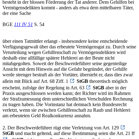
besteht in der blossen Förderung der Tat anderer. Dem Gehilfen bei
Vermögensdelikten kommt - anders als etwa dem mittelbaren Täter,
der eine Sache
BGE
111 IV 51
S. 54
über einen Tatmittler erlangt - insbesondere keine entscheidende
Verfügungsgewalt über das erbeutete Vermögensgut zu. Durch seine
Verurteilung wegen Gehilfenschaft zu Vermögensdelikten wird
deshalb eine allfällige spätere Hehlerei an der Beute nicht
mitabgegolten. Soweit der Beschwerdeführer seine gegenteilige
Ansicht mit dem Hinweis auf die Gefahr begründet, der Gehilfe
werde strenger bestraft als der Vortäter, übersieht er, dass dies zwar
allein mit Blick auf Art. 68 Ziff. 1
StGB
theoretisch möglich
erscheint, zufolge der Regelung in Art. 63
StGB
aber in der
Praxis ausgeschlossen werden kann; der Richter wird im Rahmen
der Strafzumessung dem unterschiedlichen Verschulden Rechnung
zu tragen haben. Die Vorinstanz hat demnach kein Bundesrecht
verletzt, wenn sie zwischen Gehilfenschaft zu Raub und Hehlerei
am erbeuteten Geld Realkonkurrenz annahm.
2. Der Beschwerdeführer rügt eine Verletzung von Art. 129
StGB
und macht geltend, auf diese Bestimmung seien die Art. 21 ff