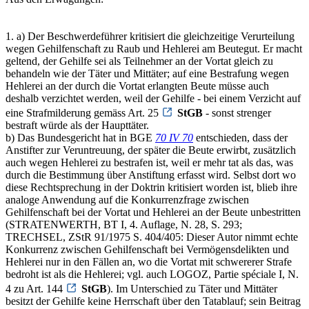
1. a) Der Beschwerdeführer kritisiert die gleichzeitige Verurteilung
wegen Gehilfenschaft zu Raub und Hehlerei am Beutegut. Er macht
geltend, der Gehilfe sei als Teilnehmer an der Vortat gleich zu
behandeln wie der Täter und Mittäter; auf eine Bestrafung wegen
Hehlerei an der durch die Vortat erlangten Beute müsse auch
deshalb verzichtet werden, weil der Gehilfe - bei einem Verzicht auf
eine Strafmilderung gemäss Art. 25
StGB
- sonst strenger
bestraft würde als der Haupttäter.
b) Das Bundesgericht hat in BGE
70 IV 70
entschieden, dass der
Anstifter zur Veruntreuung, der später die Beute erwirbt, zusätzlich
auch wegen Hehlerei zu bestrafen ist, weil er mehr tat als das, was
durch die Bestimmung über Anstiftung erfasst wird. Selbst dort wo
diese Rechtsprechung in der Doktrin kritisiert worden ist, blieb ihre
analoge Anwendung auf die Konkurrenzfrage zwischen
Gehilfenschaft bei der Vortat und Hehlerei an der Beute unbestritten
(STRATENWERTH, BT I, 4. Auflage, N. 28, S. 293;
TRECHSEL, ZStR 91/1975 S. 404/405: Dieser Autor nimmt echte
Konkurrenz zwischen Gehilfenschaft bei Vermögensdelikten und
Hehlerei nur in den Fällen an, wo die Vortat mit schwererer Strafe
bedroht ist als die Hehlerei; vgl. auch LOGOZ, Partie spéciale I, N.
4 zu Art. 144
StGB
). Im Unterschied zu Täter und Mittäter
besitzt der Gehilfe keine Herrschaft über den Tatablauf; sein Beitrag