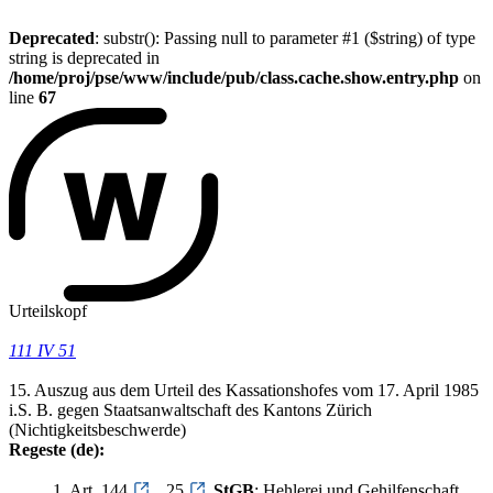
Deprecated
: substr(): Passing null to parameter #1 ($string) of type
string is deprecated in
/home/proj/pse/www/include/pub/class.cache.show.entry.php
on
line
67
Urteilskopf
111 IV 51
15. Auszug aus dem Urteil des Kassationshofes vom 17. April 1985
i.S. B. gegen Staatsanwaltschaft des Kantons Zürich
(Nichtigkeitsbeschwerde)
Regeste (de):
1. Art. 144
, 25
StGB
; Hehlerei und Gehilfenschaft