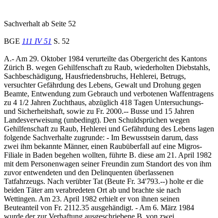
Sachverhalt ab Seite 52
BGE
111 IV 51
S. 52
A.- Am 29. Oktober 1984 verurteilte das Obergericht des Kantons
Zürich B. wegen Gehilfenschaft zu Raub, wiederholten Diebstahls,
Sachbeschädigung, Hausfriedensbruchs, Hehlerei, Betrugs,
versuchter Gefährdung des Lebens, Gewalt und Drohung gegen
Beamte, Entwendung zum Gebrauch und verbotenen Waffentragens
zu 4 1/2 Jahren Zuchthaus, abzüglich 418 Tagen Untersuchungs-
und Sicherheitshaft, sowie zu Fr. 2000.-- Busse und 15 Jahren
Landesverweisung (unbedingt). Den Schuldsprüchen wegen
Gehilfenschaft zu Raub, Hehlerei und Gefährdung des Lebens lagen
folgende Sachverhalte zugrunde: - Im Bewusstsein darum, dass
zwei ihm bekannte Männer, einen Raubüberfall auf eine Migros-
Filiale in Baden begehen wollten, führte B. diese am 21. April 1982
mit dem Personenwagen seiner Freundin zum Standort des von ihm
zuvor entwendeten und den Delinquenten überlassenen
Tatfahrzeugs. Nach verübter Tat (Beute Fr. 34'793.--) holte er die
beiden Täter am verabredeten Ort ab und brachte sie nach
Wettingen. Am 23. April 1982 erhielt er von ihnen seinen
Beuteanteil von Fr. 2112.35 ausgehändigt. - Am 6. März 1984
wurde der zur Verhaftung ausgeschriebene B. von zwei