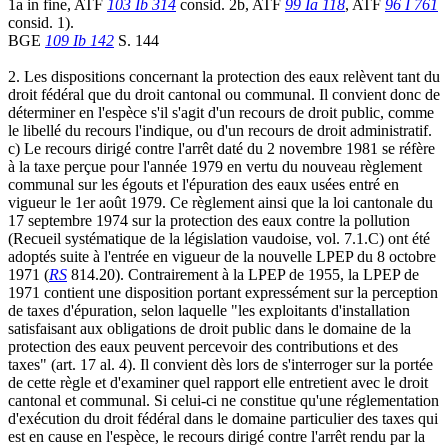
1a in fine, ATF
103 Ib 314
consid. 2b, ATF
99 Ia 118
, ATF
96 I 761
consid. 1).
BGE
109 Ib 142
S. 144
2. Les dispositions concernant la protection des eaux relèvent tant du
droit fédéral que du droit cantonal ou communal. Il convient donc de
déterminer en l'espèce s'il s'agit d'un recours de droit public, comme
le libellé du recours l'indique, ou d'un recours de droit administratif.
c) Le recours dirigé contre l'arrêt daté du 2 novembre 1981 se réfère
à la taxe perçue pour l'année 1979 en vertu du nouveau règlement
communal sur les égouts et l'épuration des eaux usées entré en
vigueur le 1er août 1979. Ce règlement ainsi que la loi cantonale du
17 septembre 1974 sur la protection des eaux contre la pollution
(Recueil systématique de la législation vaudoise, vol. 7.1.C) ont été
adoptés suite à l'entrée en vigueur de la nouvelle LPEP du 8 octobre
1971 (
RS
814.20). Contrairement à la LPEP de 1955, la LPEP de
1971 contient une disposition portant expressément sur la perception
de taxes d'épuration, selon laquelle "les exploitants d'installation
satisfaisant aux obligations de droit public dans le domaine de la
protection des eaux peuvent percevoir des contributions et des
taxes" (art. 17 al. 4). Il convient dès lors de s'interroger sur la portée
de cette règle et d'examiner quel rapport elle entretient avec le droit
cantonal et communal. Si celui-ci ne constitue qu'une réglementation
d'exécution du droit fédéral dans le domaine particulier des taxes qui
est en cause en l'espèce, le recours dirigé contre l'arrêt rendu par la