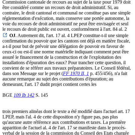
Commission cantonale de recours au sujet de la taxe pour 1979 doit
être considéré comme un recours de droit administratif. Si, au
contraire, le droit cantonal et communal ne constitue pas une simple
réglementation d'exécution, mais conserve une portée autonome, la
voie du recours de droit administratif ne peut être envisagée et seul
le recours de droit public est ouvert, conformément à l'art. 84 al. 2
OJ
. Autrement dit, l'art. 17 al. 4 LPEP constitue-t-il une simple
confirmation du pouvoir que les cantons ont déjà en matière fiscale,
a-t-il pour but de prévoir une délégation de pouvoir en faveur de
ceux-ci ou est-il une norme matérielle indiquant comment peut être
assuré le financement de la construction et de l'exploitation des
installations d'épuration des eaux? Pour trancher cette question, il
convient de se référer aux travaux préparatoires. Le Conseil fédéral,
dans son Message sur le projet (
FF 1970 II, 1
p. 455/456), n'a fait
aucune remarque au sujet des contributions d'épuration; au
demeurant, l'art. 17 dudit projet contient certes les
BGE
109 Ib 142
S. 145
trois premiers alinéas dont le texte a été modifié dans l'actuel art. 17
LPEP, mais l'al. 4 de cette disposition n'y figure pas, pas plus
qu'aucune autre référence aux contributions et taxes. La première
apparition de l'actuel al. 4 de l'art. 17 se manifeste dans le procès-
verbal de la session de la commission du Conseil des Etats chargée