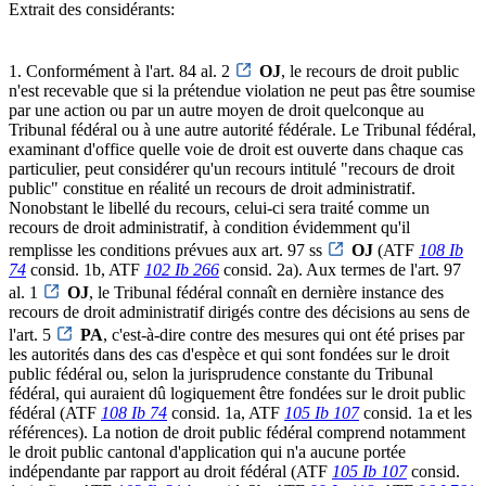
Extrait des considérants:
1. Conformément à l'art. 84 al. 2
OJ
, le recours de droit public
n'est recevable que si la prétendue violation ne peut pas être soumise
par une action ou par un autre moyen de droit quelconque au
Tribunal fédéral ou à une autre autorité fédérale. Le Tribunal fédéral,
examinant d'office quelle voie de droit est ouverte dans chaque cas
particulier, peut considérer qu'un recours intitulé "recours de droit
public" constitue en réalité un recours de droit administratif.
Nonobstant le libellé du recours, celui-ci sera traité comme un
recours de droit administratif, à condition évidemment qu'il
remplisse les conditions prévues aux art. 97 ss
OJ
(ATF
108 Ib
74
consid. 1b, ATF
102 Ib 266
consid. 2a). Aux termes de l'art. 97
al. 1
OJ
, le Tribunal fédéral connaît en dernière instance des
recours de droit administratif dirigés contre des décisions au sens de
l'art. 5
PA
, c'est-à-dire contre des mesures qui ont été prises par
les autorités dans des cas d'espèce et qui sont fondées sur le droit
public fédéral ou, selon la jurisprudence constante du Tribunal
fédéral, qui auraient dû logiquement être fondées sur le droit public
fédéral (ATF
108 Ib 74
consid. 1a, ATF
105 Ib 107
consid. 1a et les
références). La notion de droit public fédéral comprend notamment
le droit public cantonal d'application qui n'a aucune portée
indépendante par rapport au droit fédéral (ATF
105 Ib 107
consid.