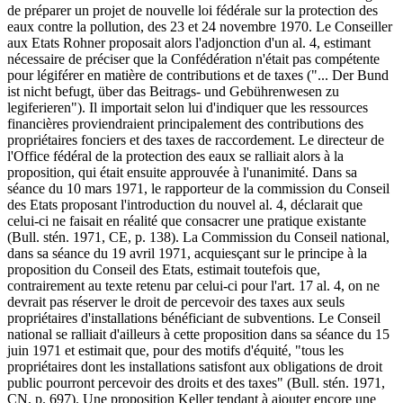
de préparer un projet de nouvelle loi fédérale sur la protection des
eaux contre la pollution, des 23 et 24 novembre 1970. Le Conseiller
aux Etats Rohner proposait alors l'adjonction d'un al. 4, estimant
nécessaire de préciser que la Confédération n'était pas compétente
pour légiférer en matière de contributions et de taxes ("... Der Bund
ist nicht befugt, über das Beitrags- und Gebührenwesen zu
legiferieren"). Il importait selon lui d'indiquer que les ressources
financières proviendraient principalement des contributions des
propriétaires fonciers et des taxes de raccordement. Le directeur de
l'Office fédéral de la protection des eaux se ralliait alors à la
proposition, qui était ensuite approuvée à l'unanimité. Dans sa
séance du 10 mars 1971, le rapporteur de la commission du Conseil
des Etats proposant l'introduction du nouvel al. 4, déclarait que
celui-ci ne faisait en réalité que consacrer une pratique existante
(Bull. stén. 1971, CE, p. 138). La Commission du Conseil national,
dans sa séance du 19 avril 1971, acquiesçant sur le principe à la
proposition du Conseil des Etats, estimait toutefois que,
contrairement au texte retenu par celui-ci pour l'art. 17 al. 4, on ne
devrait pas réserver le droit de percevoir des taxes aux seuls
propriétaires d'installations bénéficiant de subventions. Le Conseil
national se ralliait d'ailleurs à cette proposition dans sa séance du 15
juin 1971 et estimait que, pour des motifs d'équité, "tous les
propriétaires dont les installations satisfont aux obligations de droit
public pourront percevoir des droits et des taxes" (Bull. stén. 1971,
CN, p. 697). Une proposition Keller tendant à ajouter encore une