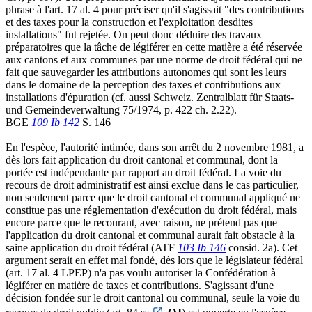
phrase à l'art. 17 al. 4 pour préciser qu'il s'agissait "des contributions
et des taxes pour la construction et l'exploitation desdites
installations" fut rejetée. On peut donc déduire des travaux
préparatoires que la tâche de légiférer en cette matière a été réservée
aux cantons et aux communes par une norme de droit fédéral qui ne
fait que sauvegarder les attributions autonomes qui sont les leurs
dans le domaine de la perception des taxes et contributions aux
installations d'épuration (cf. aussi Schweiz. Zentralblatt für Staats-
und Gemeindeverwaltung 75/1974, p. 422 ch. 2.22).
BGE
109 Ib 142
S. 146
En l'espèce, l'autorité intimée, dans son arrêt du 2 novembre 1981, a
dès lors fait application du droit cantonal et communal, dont la
portée est indépendante par rapport au droit fédéral. La voie du
recours de droit administratif est ainsi exclue dans le cas particulier,
non seulement parce que le droit cantonal et communal appliqué ne
constitue pas une réglementation d'exécution du droit fédéral, mais
encore parce que le recourant, avec raison, ne prétend pas que
l'application du droit cantonal et communal aurait fait obstacle à la
saine application du droit fédéral (ATF
103 Ib 146
consid. 2a). Cet
argument serait en effet mal fondé, dès lors que le législateur fédéral
(art. 17 al. 4 LPEP) n'a pas voulu autoriser la Confédération à
légiférer en matière de taxes et contributions. S'agissant d'une
décision fondée sur le droit cantonal ou communal, seule la voie du