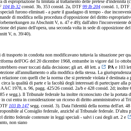
 di espropriazione fu limitata al trattamento delle pretese d'indennità (cf
TF
104 Ib 32
consid. 3b, 353 consid. 2a, DTF
99 Ib 204
consid. 1, DTF
eciali furono eliminati - a parte il guadagno di tempo - due inconvenient
mande di modifica nella procedura d'opposizione del diritto espropriativo
orbemerkungen zu Abschnitt V, n. 47 e 49); dall'altro l'inconveniente dell
ione del piano dell'opera, una seconda volta in sede di opposizione del
itt V, n. 39/40).
i di trasporto in condotta non modificavano tuttavia la situazione per qua
a riforma dell'OG del 20 dicembre 1968, entrambe in vigore dal 1o ottob
otrebbero esser toccati dalla decisione; gli art. 48 lett. a
PA
e 103 let
otezione all'annullamento o alla modifica della stessa. La giurisprudenz
n relazione con quelli che la norma che si pretende violata è destinata
 circa la qualità di parte e la facoltà degli interessati di partecipare all
n GAAC 1978, n. 96, pagg. 425/26 consid. 2a/b e 428 consid. 2d; inolt
egg.). Il Tribunale federale ha inoltre riconosciuto che la portata del
in cui entra in considerazione un ricorso di diritto amministrativo al Tri
, DTF
103 Ib 147
segg. consid. 3). Data l'identità della norma dell'art. 48 
oponibile al Consiglio federale, anziché al Tribunale federale. D'altra par
iritto federale contenute in leggi speciali - salvi i casi degli art. 2 e
anto, non siano