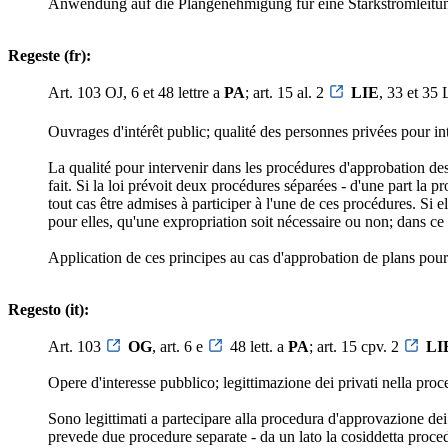
Anwendung auf die Plangenehmigung für eine Starkstromleitu
Regeste (fr):
Art. 103 OJ, 6 et 48 lettre a
PA
; art. 15 al. 2
LIE
, 33 et 35
Ouvrages d'intérêt public; qualité des personnes privées pour in
La qualité pour intervenir dans les procédures d'approbation des
fait. Si la loi prévoit deux procédures séparées - d'une part la p
tout cas être admises à participer à l'une de ces procédures. Si 
pour elles, qu'une expropriation soit nécessaire ou non; dans ce 
Application de ces principes au cas d'approbation de plans pour 
Regesto (it):
Art. 103
OG
, art. 6 e
48 lett. a
PA
; art. 15 cpv. 2
LI
Opere d'interesse pubblico; legittimazione dei privati nella pro
Sono legittimati a partecipare alla procedura d'approvazione dei 
prevede due procedure separate - da un lato la cosiddetta proced