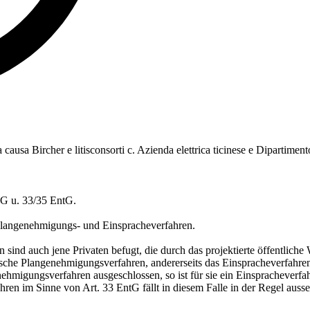
causa Bircher e litisconsorti c. Azienda elettrica ticinese e Dipartimento
LG u. 33/35 EntG.
m Plangenehmigungs- und Einspracheverfahren.
d auch jene Privaten befugt, die durch das projektierte öffentliche Wer
nische Plangenehmigungsverfahren, andererseits das Einspracheverfahren
ehmigungsverfahren ausgeschlossen, so ist für sie ein Einsprachever
ren im Sinne von Art. 33 EntG fällt in diesem Falle in der Regel ausse