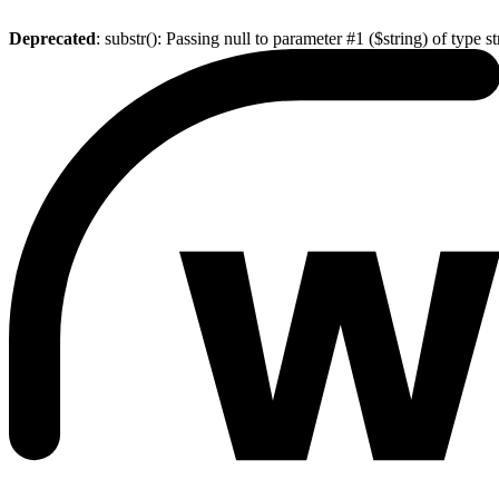
Deprecated
: substr(): Passing null to parameter #1 ($string) of type s