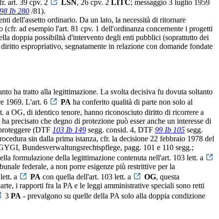
r. art. 39 cpv. 2
LSN
, 26 cpv. 2
LITC
; messaggio 3 luglio 1959
98 Ib 280
/81).
i dell'assetto ordinario. Da un lato, la necessità di ritornare
 (cfr. ad esempio l'art. 81 cpv. 1 dell'ordinanza concernente i progetti
a doppia possibilità d'intervento degli enti pubblici (soprattutto dei
 diritto espropriativo, segnatamente in relazione con domande fondate
nto ha tratto alla legittimazione. La svolta decisiva fu dovuta soltanto
re 1969. L'art. 6
PA
ha conferito qualità di parte non solo al
t. a OG, di identico tenore, hanno riconosciuto diritto di ricorrere a
a ha precisato che degno di protezione può esser anche un interesse di
 a proteggere (DTF
103 Ib 149
segg. consid. 4, DTF
99 Ib 105
segg.
a procedura sin dalla prima istanza, cfr. la decisione 22 febbraio 1978 del
re GYGI, Bundesverwaltungsrechtspflege, pagg. 101 e 110 segg.;
la formulazione della legittimazione contenuta nell'art. 103 lett. a
bunale federale, a non porre esigenze più restrittive per la
lett. a
PA
con quella dell'art. 103 lett. a
OG
, questa
te, i rapporti fra la PA e le leggi amministrative speciali sono retti
3
PA
- prevalgono su quelle della PA solo alla doppia condizione