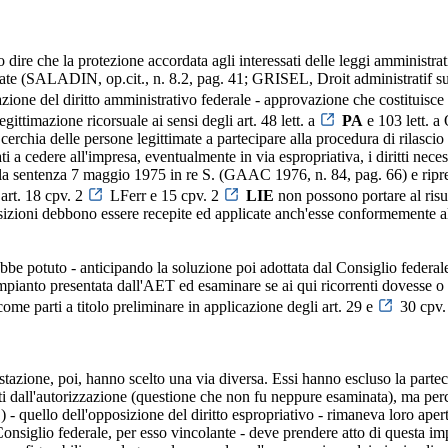
o dire che la protezione accordata agli interessati delle leggi amministra
nullate (SALADIN, op.cit., n. 8.2, pag. 41; GRISEL, Droit administratif
ione del diritto amministrativo federale - approvazione che costituisce d
legittimazione ricorsuale ai sensi degli art. 48 lett. a
PA
e 103 lett. a
 cerchia delle persone legittimate a partecipare alla procedura di rilasc
i a cedere all'impresa, eventualmente in via espropriativa, i diritti nece
ella sentenza 7 maggio 1975 in re S. (GAAC 1976, n. 84, pag. 66) e ripre
art. 18 cpv. 2
LFerr e 15 cpv. 2
LIE
non possono portare al risul
sposizioni debbono essere recepite ed applicate anch'esse conformemente
rebbe potuto - anticipando la soluzione poi adottata dal Consiglio feder
pianto presentata dall'AET ed esaminare se ai qui ricorrenti dovesse o 
 come parti a titolo preliminare in applicazione degli art. 29 e
30 cpv
stazione, poi, hanno scelto una via diversa. Essi hanno escluso la parte
ti dall'autorizzazione (questione che non fu neppure esaminata), ma per
- quello dell'opposizione del diritto espropriativo - rimaneva loro apert
onsiglio federale, per esso vincolante - deve prendere atto di questa imp