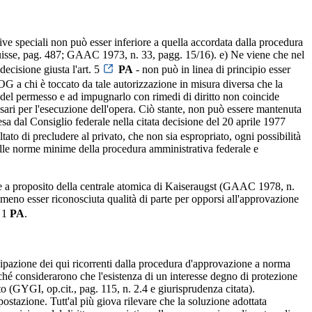
tive speciali non può esser inferiore a quella accordata dalla procedura
 suisse, pag. 487; GAAC 1973, n. 33, pagg. 15/16). e) Ne viene che nel
ecisione giusta l'art. 5
PA
- non può in linea di principio esser
 OG a chi è toccato da tale autorizzazione in misura diversa che la
io del permesso e ad impugnarlo con rimedi di diritto non coincide
ssari per l'esecuzione dell'opera. Ciò stante, non può essere mantenuta
sa dal Consiglio federale nella citata decisione del 20 aprile 1977
tato di precludere al privato, che non sia espropriato, ogni possibilità
 alle norme minime della procedura amministrativa federale e
ale a proposito della centrale atomica di Kaiseraugst (GAAC 1978, n.
meno esser riconosciuta qualità di parte per opporsi all'approvazione
. 1
PA
.
cipazione dei qui ricorrenti dalla procedura d'approvazione a norma
ché considerarono che l'esistenza di un interesse degno di protezione
o (GYGI, op.cit., pag. 115, n. 2.4 e giurisprudenza citata).
ostazione. Tutt'al più giova rilevare che la soluzione adottata