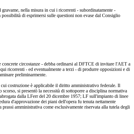
l gravame, nella misura in cui i ricorrenti - subordinatamente -
ossibilità di esprimersi sulle questioni non evase dal Consiglio
lle concrete circostanze - debba ordinarsi al DFTCE di invitare l'AET a
ui ricorrenti - ed eventualmente a terzi - di produrre opposizioni e di
esaminare preliminarmente.
ui costruzione è applicabile il diritto amministrativo federale. Il
 scorso, si presentò la necessità di sottoporre a disciplina normativa
oi abrogata dalla LFerr del 20 dicembre 1957; LF sull'impianto di linee
edura d'approvazione dei piani dell'opera fu tenuta nettamente
lla prassi amministrativa come esclusivamente riservata alla tutela degli