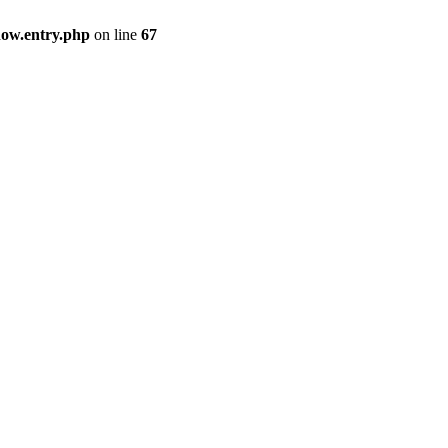
how.entry.php
on line
67