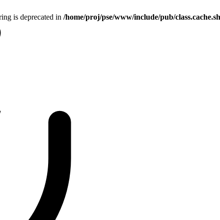
tring is deprecated in
/home/proj/pse/www/include/pub/class.cache.s