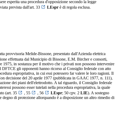
ssere esperita una procedura d'opposizione secondo la legge
iata prevista dall'art. 33
LEspr
è di regola esclusa.
tta provvisoria Melide-Bissone, presentato dall'Azienda elettrica
zione effettuata dal Municipio di Bissone, E.M. Bircher e consorti,
 1975, in sostanza per il motivo che i privati non possono intervenire
del DFTCE gli opponenti hanno ricorso al Consiglio federale con atto
dura espropriativa, in cui essi potessero far valere le loro ragioni. Il
. Con decisione del 20 aprile 1977 (pubblicata in GAAC 1977, n. 111),
zione dei piani dell'elettrodotto. A tal riguardo, il Consiglio federale
eressi possono esser tutelati nella procedura espropriativa, la quale
ato (art. 35
, 55
, 56
LEspr
; 50 cpv. 2
LIE
). A sostegno
sse degno di protezione allorquando è a disposizione un altro rimedio di