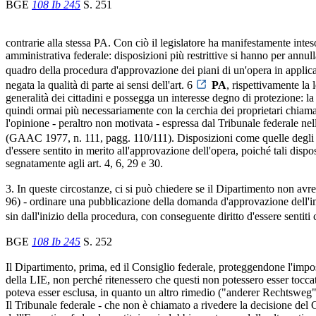
BGE
108 Ib 245
S. 251
contrarie alla stessa PA. Con ciò il legislatore ha manifestamente intes
amministrativa federale: disposizioni più restrittive si hanno per an
quadro della procedura d'approvazione dei piani di un'opera in applicaz
negata la qualità di parte ai sensi dell'art. 6
PA
, rispettivamente la 
generalità dei cittadini e possegga un interesse degno di protezione: la
quindi ormai più necessariamente con la cerchia dei proprietari chiamat
l'opinione - peraltro non motivata - espressa dal Tribunale federale n
(GAAC 1977, n. 111, pagg. 110/111). Disposizioni come quelle degli 
d'essere sentito in merito all'approvazione dell'opera, poiché tali di
segnatamente agli art. 4, 6, 29 e 30.
3. In queste circostanze, ci si può chiedere se il Dipartimento non av
96) - ordinare una pubblicazione della domanda d'approvazione dell'im
sin dall'inizio della procedura, con conseguente diritto d'essere sentiti
BGE
108 Ib 245
S. 252
Il Dipartimento, prima, ed il Consiglio federale, proteggendone l'impo
della LIE, non perché ritenessero che questi non potessero esser tocca
poteva esser esclusa, in quanto un altro rimedio ("anderer Rechtsweg") 
Il Tribunale federale - che non è chiamato a rivedere la decisione del C