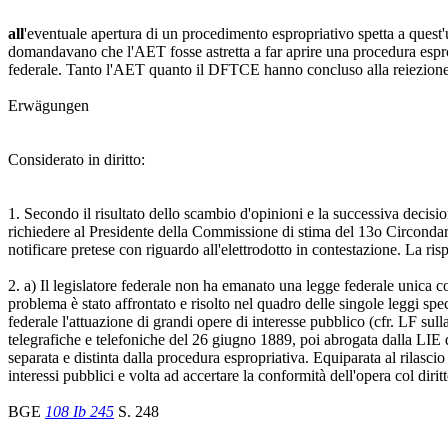
all
'eventuale apertura di un procedimento espropriativo spetta a quest'u
domandavano che l'AET fosse astretta a far aprire una procedura espro
federale. Tanto l'AET quanto il DFTCE hanno concluso alla reiezion
Erwägungen
Considerato in diritto:
1. Secondo il risultato dello scambio d'opinioni e la successiva decisi
richiedere al Presidente della Commissione di stima del 13o Circondario
notificare pretese con riguardo all'elettrodotto in contestazione. La ri
2. a) Il legislatore federale non ha emanato una legge federale unica co
problema è stato affrontato e risolto nel quadro delle singole leggi spe
federale l'attuazione di grandi opere di interesse pubblico (cfr. LF sul
telegrafiche e telefoniche del 26 giugno 1889, poi abrogata dalla LIE 
separata e distinta dalla procedura espropriativa. Equiparata al rilascio
interessi pubblici e volta ad accertare la conformità dell'opera col diri
BGE
108 Ib 245
S. 248