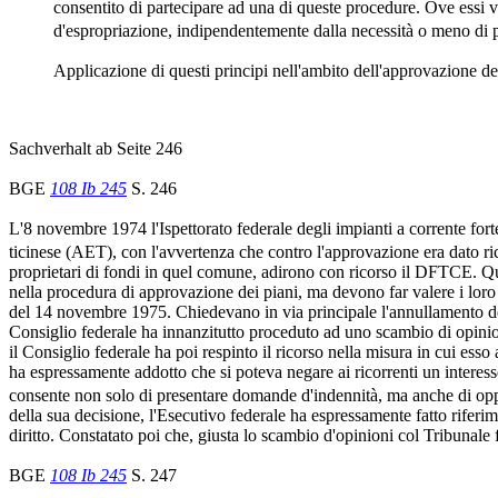
consentito di partecipare ad una di queste procedure. Ove essi 
d'espropriazione, indipendentemente dalla necessità o meno di pr
Applicazione di questi principi nell'ambito dell'approvazione dei
Sachverhalt ab Seite 246
BGE
108 Ib 245
S. 246
L'8 novembre 1974 l'Ispettorato federale degli impianti a corrente for
ticinese (AET), con l'avvertenza che contro l'approvazione era dato ri
proprietari di fondi in quel comune, adirono con ricorso il DFTCE. Que
nella procedura di approvazione dei piani, ma devono far valere i loro
del 14 novembre 1975. Chiedevano in via principale l'annullamento della
Consiglio federale ha innanzitutto proceduto ad uno scambio di opinion
il Consiglio federale ha poi respinto il ricorso nella misura in cui esso
ha espressamente addotto che si poteva negare ai ricorrenti un interess
consente non solo di presentare domande d'indennità, ma anche di oppor
della sua decisione, l'Esecutivo federale ha espressamente fatto riferi
diritto. Constatato poi che, giusta lo scambio d'opinioni col Tribunale 
BGE
108 Ib 245
S. 247