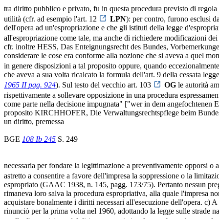
tra diritto pubblico e privato, fu in questa procedura previsto di regola
utilità (cfr. ad esempio l'art. 12
LPN
): per contro, furono esclusi d
dell'opera ad un'espropriazione e che gli istituti della legge d'esprop
all'espropriazione come tale, ma anche di richiedere modificazioni dei
cfr. inoltre HESS, Das Enteignungsrecht des Bundes, Vorbemerkunge
considerare le cose era conforme alla nozione che si aveva a quel mom
in genere disposizioni a tal proposito oppure, quando eccezionalmente ci
che aveva a sua volta ricalcato la formula dell'art. 9 della cessata le
1965 II pag. 924
). Sul testo del vecchio art. 103
OG
le autorità am
rispettivamente a sollevare opposizione in una procedura espressament
come parte nella decisione impugnata" ["wer in dem angefochtenen Entsch
proposito KIRCHHOFER, Die Verwaltungsrechtspflege beim Bundesgeric
un diritto, premessa
BGE
108 Ib 245
S. 249
necessaria per fondare la legittimazione a preventivamente opporsi o a 
astretto a consentire a favore dell'impresa la soppressione o la limitazio
espropriato (GAAC 1938, n. 145, pagg. 173/75). Pertanto nessun pregiudi
rimaneva loro salva la procedura espropriativa, alla quale l'impresa non
acquistare bonalmente i diritti necessari all'esecuzione dell'opera. c) 
rinunciò per la prima volta nel 1960, adottando la legge sulle strade n