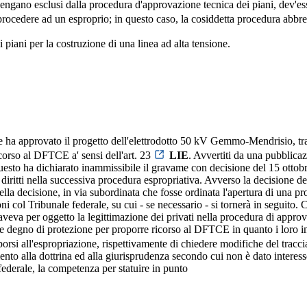
vengano esclusi dalla procedura d'approvazione tecnica dei piani, dev'e
ocedere ad un esproprio; in questo caso, la cosiddetta procedura abbrev
 piani per la costruzione di una linea ad alta tensione.
te ha approvato il progetto dell'elettrodotto 50 kV Gemmo-Mendrisio, tra
corso al DFTCE a' sensi dell'art. 23
LIE
. Avvertiti da una pubblica
sto ha dichiarato inammissibile il gravame con decisione del 15 ottobre
 diritti nella successiva procedura espropriativa. Avverso la decisione 
 decisione, in via subordinata che fosse ordinata l'apertura di una proce
i col Tribunale federale, su cui - se necessario - si tornerà in seguito
 aveva per oggetto la legittimazione dei privati nella procedura di approva
e degno di protezione per proporre ricorso al DFTCE in quanto i loro int
si all'espropriazione, rispettivamente di chiedere modifiche del tracci
mento alla dottrina ed alla giurisprudenza secondo cui non è dato intere
federale, la competenza per statuire in punto