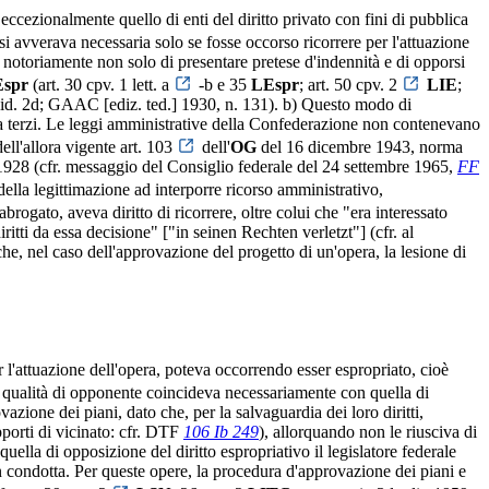
 eccezionalmente quello di enti del diritto privato con fini di pubblica
i si avverava necessaria solo se fosse occorso ricorrere per l'attuazione
o notoriamente non solo di presentare pretese d'indennità e di opporsi
spr
(art. 30 cpv. 1 lett. a
-b e 35
LEspr
; art. 50 cpv. 2
LIE
;
id. 2d; GAAC [ediz. ted.] 1930, n. 131). b) Questo modo di
 a terzi. Le leggi amministrative della Confederazione non contenevano
ell'allora vigente art. 103
dell'
OG
del 16 dicembre 1943, norma
no 1928 (cfr. messaggio del Consiglio federale del 24 settembre 1965,
FF
ella legittimazione ad interporre ricorso amministrativo,
abrogato, aveva diritto di ricorrere, oltre colui che "era interessato
tti da essa decisione" ["in seinen Rechten verletzt"] (cfr. al
el caso dell'approvazione del progetto di un'opera, la lesione di
r l'attuazione dell'opera, poteva occorrendo esser espropriato, cioè
 la qualità di opponente coincideva necessariamente con quella di
ione dei piani, dato che, per la salvaguardia dei loro diritti,
pporti di vicinato: cfr. DTF
106 Ib 249
), allorquando non le riusciva di
uella di opposizione del diritto espropriativo il legislatore federale
in condotta. Per queste opere, la procedura d'approvazione dei piani e