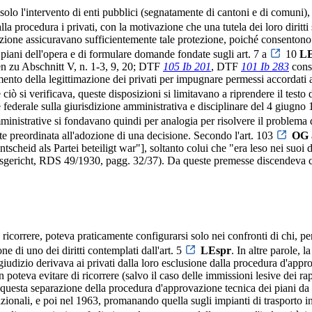
 solo l'intervento di enti pubblici (segnatamente di cantoni e di comuni),
alla procedura i privati, con la motivazione che una tutela dei loro diritt
riazione assicuravano sufficientemente tale protezione, poiché consenton
 piani dell'opera e di formulare domande fondate sugli art. 7 a
10
LE
n zu Abschnitt V, n. 1-3, 9, 20; DTF
105 Ib 201
, DTF
101 Ib 283
cons
ento della legittimazione dei privati per impugnare permessi accordati
ò si verificava, queste disposizioni si limitavano a riprendere il testo d
gge federale sulla giurisdizione amministrativa e disciplinare del 4 giug
ministrative si fondavano quindi per analogia per risolvere il problema d
e preordinata all'adozione di una decisione. Secondo l'art. 103
OG
eid als Partei beteiligt war"], soltanto colui che "era leso nei suoi diri
ht, RDS 49/1930, pagg. 32/37). Da queste premesse discendeva che, n
ricorrere, poteva praticamente configurarsi solo nei confronti di chi, pe
ne di uno dei diritti contemplati dall'art. 5
LEspr
. In altre parole,
zio derivava ai privati dalla loro esclusione dalla procedura d'approvaz
 poteva evitare di ricorrere (salvo il caso delle immissioni lesive dei ra
A questa separazione della procedura d'approvazione tecnica dei piani da q
azionali, e poi nel 1963, promanando quella sugli impianti di trasporto 