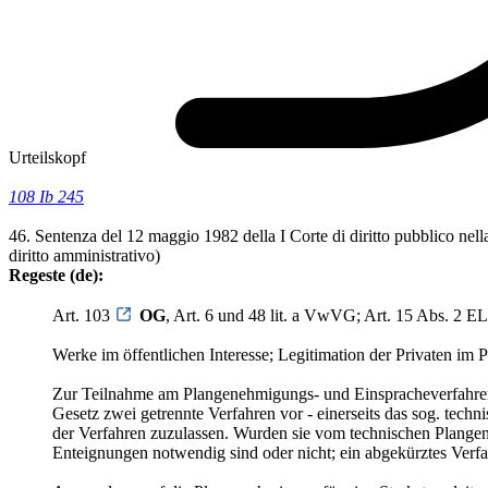
Urteilskopf
108 Ib 245
46. Sentenza del 12 maggio 1982 della I Corte di diritto pubblico nella 
diritto amministrativo)
Regeste (de):
Art. 103
OG
, Art. 6 und 48 lit. a VwVG; Art. 15 Abs. 2 E
Werke im öffentlichen Interesse; Legitimation der Privaten i
Zur Teilnahme am Plangenehmigungs- und Einspracheverfahren sin
Gesetz zwei getrennte Verfahren vor - einerseits das sog. tech
der Verfahren zuzulassen. Wurden sie vom technischen Plangen
Enteignungen notwendig sind oder nicht; ein abgekürztes Verfah