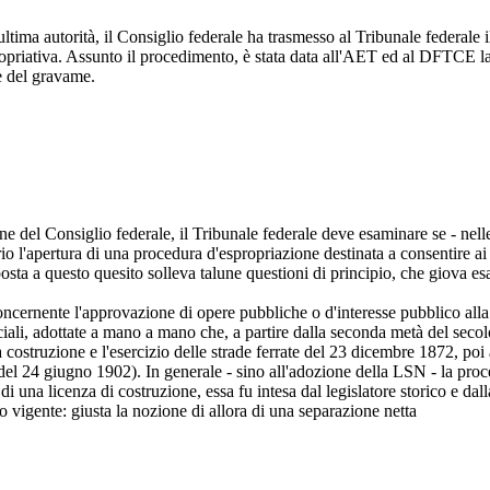
ltima autorità, il Consiglio federale ha trasmesso al Tribunale federale i
priativa. Assunto il procedimento, è stata data all'AET ed al DFTCE la p
e del gravame.
one del Consiglio federale, il Tribunale federale deve esaminare se - ne
 l'apertura di una procedura d'espropriazione destinata a consentire ai q
sposta a questo quesito solleva talune questioni di principio, che giova 
ncernente l'approvazione di opere pubbliche o d'interesse pubblico alla c
ciali, adottate a mano a mano che, a partire dalla seconda metà del secolo
la costruzione e l'esercizio delle strade ferrate del 23 dicembre 1872, p
del 24 giugno 1902). In generale - sino all'adozione della LSN - la proc
 di una licenza di costruzione, essa fu intesa dal legislatore storico e da
tto vigente: giusta la nozione di allora di una separazione netta