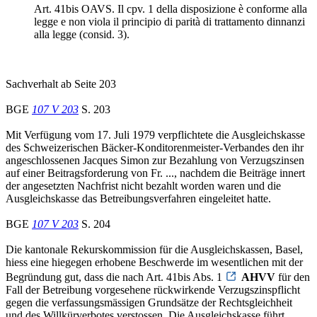
Art. 41bis OAVS. Il cpv. 1 della disposizione è conforme alla
legge e non viola il principio di parità di trattamento dinnanzi
alla legge (consid. 3).
Sachverhalt ab Seite 203
BGE
107 V 203
S. 203
Mit Verfügung vom 17. Juli 1979 verpflichtete die Ausgleichskasse
des Schweizerischen Bäcker-Konditorenmeister-Verbandes den ihr
angeschlossenen Jacques Simon zur Bezahlung von Verzugszinsen
auf einer Beitragsforderung von Fr. ..., nachdem die Beiträge innert
der angesetzten Nachfrist nicht bezahlt worden waren und die
Ausgleichskasse das Betreibungsverfahren eingeleitet hatte.
BGE
107 V 203
S. 204
Die kantonale Rekurskommission für die Ausgleichskassen, Basel,
hiess eine hiegegen erhobene Beschwerde im wesentlichen mit der
Begründung gut, dass die nach Art. 41bis Abs. 1
AHVV
für den
Fall der Betreibung vorgesehene rückwirkende Verzugszinspflicht
gegen die verfassungsmässigen Grundsätze der Rechtsgleichheit
und des Willkürverbotes verstossen. Die Ausgleichskasse führt