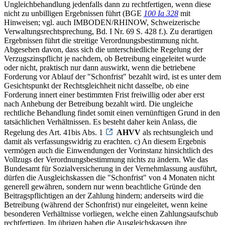
Ungleichbehandlung jedenfalls dann zu rechtfertigen, wenn diese
nicht zu unbilligen Ergebnissen führt (BGE
100 Ia 328
mit
Hinweisen; vgl. auch IMBODEN/RHINOW, Schweizerische
Verwaltungsrechtsprechung, Bd. I Nr. 69 S. 428 f.). Zu derartigen
Ergebnissen führt die streitige Verordnungsbestimmung nicht.
Abgesehen davon, dass sich die unterschiedliche Regelung der
Verzugszinspflicht je nachdem, ob Betreibung eingeleitet wurde
oder nicht, praktisch nur dann auswirkt, wenn die betriebene
Forderung vor Ablauf der "Schonfrist" bezahlt wird, ist es unter dem
Gesichtspunkt der Rechtsgleichheit nicht dasselbe, ob eine
Forderung innert einer bestimmten Frist freiwillig oder aber erst
nach Anhebung der Betreibung bezahlt wird. Die ungleiche
rechtliche Behandlung findet somit einen vernünftigen Grund in den
tatsächlichen Verhältnissen. Es besteht daher kein Anlass, die
Regelung des Art. 41bis Abs. 1
AHVV
als rechtsungleich und
damit als verfassungswidrig zu erachten. c) An diesem Ergebnis
vermögen auch die Einwendungen der Vorinstanz hinsichtlich des
Vollzugs der Verordnungsbestimmung nichts zu ändern. Wie das
Bundesamt für Sozialversicherung in der Vernehmlassung ausführt,
dürfen die Ausgleichskassen die "Schonfrist" von 4 Monaten nicht
generell gewähren, sondern nur wenn beachtliche Gründe den
Beitragspflichtigen an der Zahlung hindern; anderseits wird die
Betreibung (während der Schonfrist) nur eingeleitet, wenn keine
besonderen Verhältnisse vorliegen, welche einen Zahlungsaufschub
rechtfertigen. Im übrigen haben die Ausgleichskassen ihre