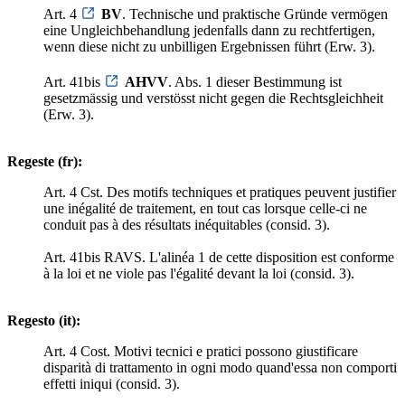
Art. 4
BV
. Technische und praktische Gründe vermögen
eine Ungleichbehandlung jedenfalls dann zu rechtfertigen,
wenn diese nicht zu unbilligen Ergebnissen führt (Erw. 3).
Art. 41bis
AHVV
. Abs. 1 dieser Bestimmung ist
gesetzmässig und verstösst nicht gegen die Rechtsgleichheit
(Erw. 3).
Regeste (fr):
Art. 4 Cst. Des motifs techniques et pratiques peuvent justifier
une inégalité de traitement, en tout cas lorsque celle-ci ne
conduit pas à des résultats inéquitables (consid. 3).
Art. 41bis RAVS. L'alinéa 1 de cette disposition est conforme
à la loi et ne viole pas l'égalité devant la loi (consid. 3).
Regesto (it):
Art. 4 Cost. Motivi tecnici e pratici possono giustificare
disparità di trattamento in ogni modo quand'essa non comporti
effetti iniqui (consid. 3).