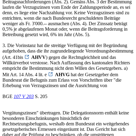
Beitragsnachforderungen (Abs. 2). Gemäss Abs. 3 der Bestimmung
laufen die Verzugszinsen vom Ende der Zahlungsperiode an, es sei
denn, es liege eine Nachzahlung vor. Keine Verzugszinsen sind zu
entrichten, wenn die nach Bundesrecht geschuldeten Beiträge
weniger als Fr. 3'000.-- ausmachen (Abs. 4). Der Zinssatz beträgt
0,5% je abgelaufenen Monat oder, wenn die Beitragsforderung in
Betreibung gesetzt wird, 6% im Jahr (Abs. 5).
3. Die Vorinstanz hat die streitige Verfügung mit der Begründung
aufgehoben, dass die ihr zugrundeliegende Verordnungsbestimmung
(Art. 41bis
AHVV
) gegen die Rechtsgleichheit und das
Willkürverbot verstosse. Nach Auffassung des kantonalen Richters
entspricht die Bestimmung nicht dem Willen des Gesetzgebers. a)
Mit Art. 14 Abs. 4 lit. e
AHVG
hat der Gesetzgeber dem
Bundesrat die Befugnis zum Erlass von Vorschriften über "die
Erhebung von Verzugszinsen und die Ausrichtung von
BGE
107 V 203
S. 205
Vergütungszinsen" übertragen. Die Delegationsnorm enthält keine
besonderen Einschränkungen hinsichtlich der
Rechtsetzungsbefugnis, weshalb dem Bundesrat ein weitgehendes
gesetzgeberisches Ermessen eingeräumt ist. Das Gericht hat sich
daher auf die Prüfung zu beschränken, ob die umstrittenen