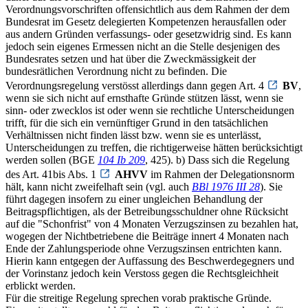
Verordnungsvorschriften offensichtlich aus dem Rahmen der dem
Bundesrat im Gesetz delegierten Kompetenzen herausfallen oder
aus andern Gründen verfassungs- oder gesetzwidrig sind. Es kann
jedoch sein eigenes Ermessen nicht an die Stelle desjenigen des
Bundesrates setzen und hat über die Zweckmässigkeit der
bundesrätlichen Verordnung nicht zu befinden. Die
Verordnungsregelung verstösst allerdings dann gegen Art. 4
BV
,
wenn sie sich nicht auf ernsthafte Gründe stützen lässt, wenn sie
sinn- oder zwecklos ist oder wenn sie rechtliche Unterscheidungen
trifft, für die sich ein vernünftiger Grund in den tatsächlichen
Verhältnissen nicht finden lässt bzw. wenn sie es unterlässt,
Unterscheidungen zu treffen, die richtigerweise hätten berücksichtigt
werden sollen (BGE
104 Ib 209
, 425). b) Dass sich die Regelung
des Art. 41bis Abs. 1
AHVV
im Rahmen der Delegationsnorm
hält, kann nicht zweifelhaft sein (vgl. auch
BBl 1976 III 28
). Sie
führt dagegen insofern zu einer ungleichen Behandlung der
Beitragspflichtigen, als der Betreibungsschuldner ohne Rücksicht
auf die "Schonfrist" von 4 Monaten Verzugszinsen zu bezahlen hat,
wogegen der Nichtbetriebene die Beiträge innert 4 Monaten nach
Ende der Zahlungsperiode ohne Verzugszinsen entrichten kann.
Hierin kann entgegen der Auffassung des Beschwerdegegners und
der Vorinstanz jedoch kein Verstoss gegen die Rechtsgleichheit
erblickt werden.
Für die streitige Regelung sprechen vorab praktische Gründe.