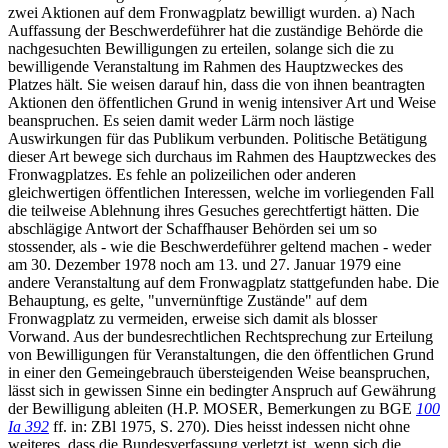
zwei Aktionen auf dem Fronwagplatz bewilligt wurden. a) Nach
Auffassung der Beschwerdeführer hat die zuständige Behörde die
nachgesuchten Bewilligungen zu erteilen, solange sich die zu
bewilligende Veranstaltung im Rahmen des Hauptzweckes des
Platzes hält. Sie weisen darauf hin, dass die von ihnen beantragten
Aktionen den öffentlichen Grund in wenig intensiver Art und Weise
beanspruchen. Es seien damit weder Lärm noch lästige
Auswirkungen für das Publikum verbunden. Politische Betätigung
dieser Art bewege sich durchaus im Rahmen des Hauptzweckes des
Fronwagplatzes. Es fehle an polizeilichen oder anderen
gleichwertigen öffentlichen Interessen, welche im vorliegenden Fall
die teilweise Ablehnung ihres Gesuches gerechtfertigt hätten. Die
abschlägige Antwort der Schaffhauser Behörden sei um so
stossender, als - wie die Beschwerdeführer geltend machen - weder
am 30. Dezember 1978 noch am 13. und 27. Januar 1979 eine
andere Veranstaltung auf dem Fronwagplatz stattgefunden habe. Die
Behauptung, es gelte, "unvernünftige Zustände" auf dem
Fronwagplatz zu vermeiden, erweise sich damit als blosser
Vorwand. Aus der bundesrechtlichen Rechtsprechung zur Erteilung
von Bewilligungen für Veranstaltungen, die den öffentlichen Grund
in einer den Gemeingebrauch übersteigenden Weise beanspruchen,
lässt sich in gewissen Sinne ein bedingter Anspruch auf Gewährung
der Bewilligung ableiten (H.P. MOSER, Bemerkungen zu BGE
100
Ia 392
ff. in: ZBl 1975, S. 270). Dies heisst indessen nicht ohne
weiteres, dass die Bundesverfassung verletzt ist, wenn sich die