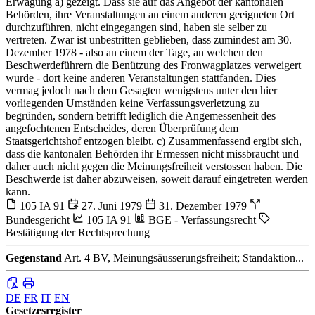
Erwägung a) gezeigt. Dass sie auf das Angebot der kantonalen
Behörden, ihre Veranstaltungen an einem anderen geeigneten Ort
durchzuführen, nicht eingegangen sind, haben sie selber zu
vertreten. Zwar ist unbestritten geblieben, dass zumindest am 30.
Dezember 1978 - also an einem der Tage, an welchen den
Beschwerdeführern die Benützung des Fronwagplatzes verweigert
wurde - dort keine anderen Veranstaltungen stattfanden. Dies
vermag jedoch nach dem Gesagten wenigstens unter den hier
vorliegenden Umständen keine Verfassungsverletzung zu
begründen, sondern betrifft lediglich die Angemessenheit des
angefochtenen Entscheides, deren Überprüfung dem
Staatsgerichtshof entzogen bleibt. c) Zusammenfassend ergibt sich,
dass die kantonalen Behörden ihr Ermessen nicht missbraucht und
daher auch nicht gegen die Meinungsfreiheit verstossen haben. Die
Beschwerde ist daher abzuweisen, soweit darauf eingetreten werden
kann.
105 IA 91
27. Juni 1979
31. Dezember 1979
Bundesgericht
105 IA 91
BGE - Verfassungsrecht
Bestätigung der Rechtsprechung
Gegenstand
Art. 4 BV, Meinungsäusserungsfreiheit; Standaktion...
DE
FR
IT
EN
Gesetzesregister