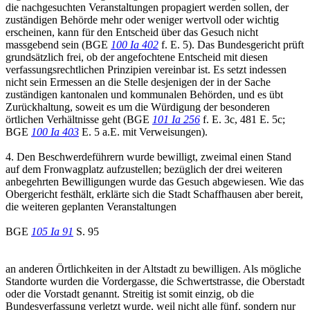
die nachgesuchten Veranstaltungen propagiert werden sollen, der
zuständigen Behörde mehr oder weniger wertvoll oder wichtig
erscheinen, kann für den Entscheid über das Gesuch nicht
massgebend sein (BGE
100 Ia 402
f. E. 5). Das Bundesgericht prüft
grundsätzlich frei, ob der angefochtene Entscheid mit diesen
verfassungsrechtlichen Prinzipien vereinbar ist. Es setzt indessen
nicht sein Ermessen an die Stelle desjenigen der in der Sache
zuständigen kantonalen und kommunalen Behörden, und es übt
Zurückhaltung, soweit es um die Würdigung der besonderen
örtlichen Verhältnisse geht (BGE
101 Ia 256
f. E. 3c, 481 E. 5c;
BGE
100 Ia 403
E. 5 a.E. mit Verweisungen).
4. Den Beschwerdeführern wurde bewilligt, zweimal einen Stand
auf dem Fronwagplatz aufzustellen; bezüglich der drei weiteren
anbegehrten Bewilligungen wurde das Gesuch abgewiesen. Wie das
Obergericht festhält, erklärte sich die Stadt Schaffhausen aber bereit,
die weiteren geplanten Veranstaltungen
BGE
105 Ia 91
S. 95
an anderen Örtlichkeiten in der Altstadt zu bewilligen. Als mögliche
Standorte wurden die Vordergasse, die Schwertstrasse, die Oberstadt
oder die Vorstadt genannt. Streitig ist somit einzig, ob die
Bundesverfassung verletzt wurde, weil nicht alle fünf, sondern nur