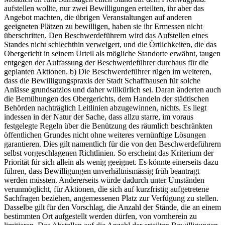
aufstellen wollte, nur zwei Bewilligungen erteilten, ihr aber das
Angebot machten, die übrigen Veranstaltungen auf anderen
geeigneten Plätzen zu bewilligen, haben sie ihr Ermessen nicht
überschritten. Den Beschwerdeführern wird das Aufstellen eines
Standes nicht schlechthin verweigert, und die Örtlichkeiten, die das
Obergericht in seinem Urteil als mögliche Standorte erwähnt, taugen
entgegen der Auffassung der Beschwerdeführer durchaus für die
geplanten Aktionen. b) Die Beschwerdeführer rügen im weiteren,
dass die Bewilligungspraxis der Stadt Schaffhausen für solche
Anlässe grundsatzlos und daher willkürlich sei. Daran änderten auch
die Bemühungen des Obergerichts, dem Handeln der städtischen
Behörden nachträglich Leitlinien abzugewinnen, nichts. Es liegt
indessen in der Natur der Sache, dass allzu starre, im voraus
festgelegte Regeln über die Benützung des räumlich beschränkten
öffentlichen Grundes nicht ohne weiteres vernünftige Lösungen
garantieren. Dies gilt namentlich für die von den Beschwerdeführern
selbst vorgeschlagenen Richtlinien. So erscheint das Kriterium der
Priorität für sich allein als wenig geeignet. Es könnte einerseits dazu
führen, dass Bewilligungen unverhältnismässig früh beantragt
werden müssten. Andererseits würde dadurch unter Umständen
verunmöglicht, für Aktionen, die sich auf kurzfristig aufgetretene
Sachfragen beziehen, angemessenen Platz zur Verfügung zu stellen.
Dasselbe gilt für den Vorschlag, die Anzahl der Stände, die an einem
bestimmten Ort aufgestellt werden dürfen, von vornherein zu