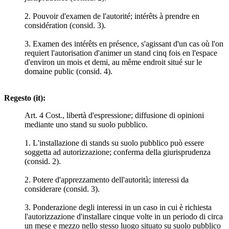
2. Pouvoir d'examen de l'autorité; intérêts à prendre en
considération (consid. 3).
3. Examen des intérêts en présence, s'agissant d'un cas où l'on
requiert l'autorisation d'animer un stand cinq fois en l'espace
d'environ un mois et demi, au même endroit situé sur le
domaine public (consid. 4).
Regesto (it):
Art. 4 Cost., libertà d'espressione; diffusione di opinioni
mediante uno stand su suolo pubblico.
1. L'installazione di stands su suolo pubblico può essere
soggetta ad autorizzazione; conferma della giurisprudenza
(consid. 2).
2. Potere d'apprezzamento dell'autorità; interessi da
considerare (consid. 3).
3. Ponderazione degli interessi in un caso in cui è richiesta
l'autorizzazione d'installare cinque volte in un periodo di circa
un mese e mezzo nello stesso luogo situato su suolo pubblico