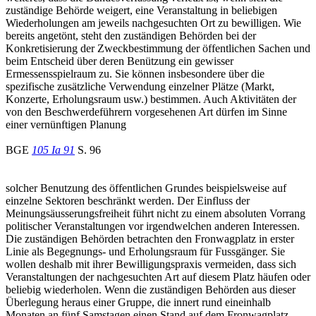
zuständige Behörde weigert, eine Veranstaltung in beliebigen
Wiederholungen am jeweils nachgesuchten Ort zu bewilligen. Wie
bereits angetönt, steht den zuständigen Behörden bei der
Konkretisierung der Zweckbestimmung der öffentlichen Sachen und
beim Entscheid über deren Benützung ein gewisser
Ermessensspielraum zu. Sie können insbesondere über die
spezifische zusätzliche Verwendung einzelner Plätze (Markt,
Konzerte, Erholungsraum usw.) bestimmen. Auch Aktivitäten der
von den Beschwerdeführern vorgesehenen Art dürfen im Sinne
einer vernünftigen Planung
BGE
105 Ia 91
S. 96
solcher Benutzung des öffentlichen Grundes beispielsweise auf
einzelne Sektoren beschränkt werden. Der Einfluss der
Meinungsäusserungsfreiheit führt nicht zu einem absoluten Vorrang
politischer Veranstaltungen vor irgendwelchen anderen Interessen.
Die zuständigen Behörden betrachten den Fronwagplatz in erster
Linie als Begegnungs- und Erholungsraum für Fussgänger. Sie
wollen deshalb mit ihrer Bewilligungspraxis vermeiden, dass sich
Veranstaltungen der nachgesuchten Art auf diesem Platz häufen oder
beliebig wiederholen. Wenn die zuständigen Behörden aus dieser
Überlegung heraus einer Gruppe, die innert rund eineinhalb
Monaten an fünf Samstagen einen Stand auf dem Fronwagplatz