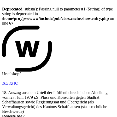
Deprecated
: substr(): Passing null to parameter #1 ($string) of type
string is deprecated in
/home/proj/pse/www/include/pub/class.cache.show.entry.php
on
line
67
Urteilskopf
105 Ia 91
18. Auszug aus dem Urteil der I. öffentlichrechtlichen Abteilung
vom 27. Juni 1979 i.S. Plüss und Konsorten gegen Stadtrat
Schaffhausen sowie Regierungsrat und Obergericht (als
Verwaltungsgericht) des Kantons Schaffhausen (staatsrechtliche
Beschwerde)
Regeste (de):