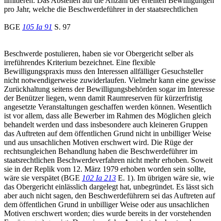
limitieren. Das Abstellen auf die Anzahl der erteilten Bewilligungen
pro Jahr, welche die Beschwerdeführer in der staatsrechtlichen
BGE
105 Ia 91
S. 97
Beschwerde postulieren, haben sie vor Obergericht selber als
irreführendes Kriterium bezeichnet. Eine flexible
Bewilligungspraxis muss den Interessen allfälliger Gesuchsteller
nicht notwendigerweise zuwiderlaufen. Vielmehr kann eine gewisse
Zurückhaltung seitens der Bewilligungsbehörden sogar im Interesse
der Benützer liegen, wenn damit Raumreserven für kürzerfristig
angesetzte Veranstaltungen geschaffen werden können. Wesentlich
ist vor allem, dass alle Bewerber im Rahmen des Möglichen gleich
behandelt werden und dass insbesondere auch kleineren Gruppen
das Auftreten auf dem öffentlichen Grund nicht in unbilliger Weise
und aus unsachlichen Motiven erschwert wird. Die Rüge der
rechtsungleichen Behandlung haben die Beschwerdeführer im
staatsrechtlichen Beschwerdeverfahren nicht mehr erhoben. Soweit
sie in der Replik vom 12. März 1979 erhoben worden sein sollte,
wäre sie verspätet (BGE
102 Ia 213
E. 1). Im übrigen wäre sie, wie
das Obergericht einlässlich dargelegt hat, unbegründet. Es lässt sich
aber auch nicht sagen, den Beschwerdeführern sei das Auftreten auf
dem öffentlichen Grund in unbilliger Weise oder aus unsachlichen
Motiven erschwert worden; dies wurde bereits in der vorstehenden