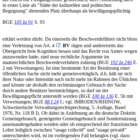
in erster Linie als "Stätte der kulturellen und politischen
Begegnung" dienenden Platz überhaupt als bewilligungspflichtig
BGE
105 Ia 91
S. 93
erklärt werden dürfe. Da einerseits die Beschwerdeführer nicht bloss
eine Verletzung von Art. 4
BV
rügen und andererseits das
Obergericht freie Kognition besass und das Recht von Amtes wegen
anzuwenden hatte, sind neue rechtliche Argumente im
staatsrechtlichen Beschwerdeverfahren zulässig (BGE
102 Ia 246
E.
2 mit Verweisungen). Ist eine bestimmte Art der Benützung einer
öffentlichen Sache nicht mehr gemeinverträglich, d.h. hält sie sich
ihrer Natur oder Intensität nach nicht mehr im Rahmen des Üblichen
und könnte sie deshalb den rechtmässigen Gebrauch der Sache
durch andere Benützer beeinträchtigen, so darf sie der
Bewilligungspflicht unterstellt werden (BGE
100 Ia 136
E. 5b mit
Verweisungen; BGE
88 I 24
f.; vgl. IMBODEN/RHINOW,
Schweizerische Verwaltungsrechtsprechung, 5. Auflage, Basel
1976, Nr. 118 B I). Ob dabei in Anlehnung an die deutsche Doktrin
Gemeingebrauch, gesteigerter Gemeingebrauch und Sondernutzung
auseinandergehalten werden oder ob entsprechend der französischen
Lehre lediglich zwischen "usage collectif" und "usage privatif"
unterschieden wird, ist im vorliegenden Fall belanglos (vgl. dazu