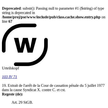
Deprecated
: substr(): Passing null to parameter #1 ($string) of type
string is deprecated in
/home/proj/pse/www/include/pub/class.cache.show.entry.php
on
line
67
Urteilskopf
103 IV 71
19. Extrait de l'arrêt de la Cour de cassation pénale du 5 juillet 1977
dans la cause Syndicat X. contre C. et cst.
Regeste (de):
Art. 29 StGB.