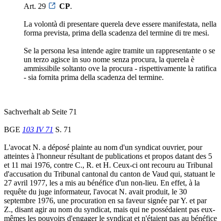
Art. 29
CP
.
La volontà di presentare querela deve essere manifestata, nella
forma prevista, prima della scadenza del termine di tre mesi.
Se la persona lesa intende agire tramite un rappresentante o se
un terzo agisce in suo nome senza procura, la querela è
ammissibile soltanto ove la procura - rispettivamente la ratifica
- sia fornita prima della scadenza del termine.
Sachverhalt ab Seite 71
BGE
103 IV 71
S. 71
L'avocat N. a déposé plainte au nom d'un syndicat ouvrier, pour
atteintes à l'honneur résultant de publications et propos datant des 5
et 11 mai 1976, contre C., R. et H. Ceux-ci ont recouru au Tribunal
d'accusation du Tribunal cantonal du canton de Vaud qui, statuant le
27 avril 1977, les a mis au bénéfice d'un non-lieu. En effet, à la
requête du juge informateur, l'avocat N. avait produit, le 30
septembre 1976, une procuration en sa faveur signée par Y. et par
Z., disant agir au nom du syndicat, mais qui ne possédaient pas eux-
mêmes les pouvoirs d'engager le syndicat et n'étaient pas au bénéfice