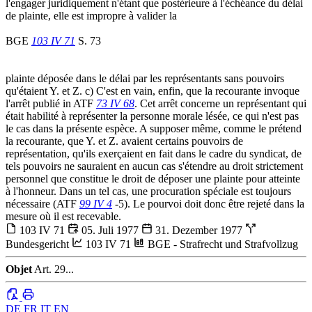
l'engager juridiquement n'étant que postérieure à l'échéance du délai
de plainte, elle est impropre à valider la
BGE
103 IV 71
S. 73
plainte déposée dans le délai par les représentants sans pouvoirs
qu'étaient Y. et Z. c) C'est en vain, enfin, que la recourante invoque
l'arrêt publié in ATF
73 IV 68
. Cet arrêt concerne un représentant qui
était habilité à représenter la personne morale lésée, ce qui n'est pas
le cas dans la présente espèce. A supposer même, comme le prétend
la recourante, que Y. et Z. avaient certains pouvoirs de
représentation, qu'ils exerçaient en fait dans le cadre du syndicat, de
tels pouvoirs ne sauraient en aucun cas s'étendre au droit strictement
personnel que constitue le droit de déposer une plainte pour atteinte
à l'honneur. Dans un tel cas, une procuration spéciale est toujours
nécessaire (ATF
99 IV 4
-5). Le pourvoi doit donc être rejeté dans la
mesure où il est recevable.
103 IV 71
05. Juli 1977
31. Dezember 1977
Bundesgericht
103 IV 71
BGE - Strafrecht und Strafvollzug
Objet
Art. 29...
DE
FR
IT
EN