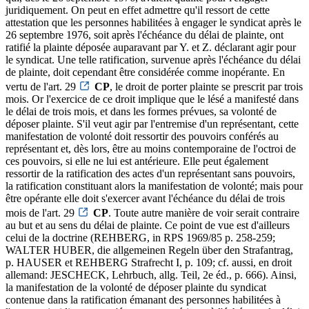
juridiquement. On peut en effet admettre qu'il ressort de cette
attestation que les personnes habilitées à engager le syndicat après le
26 septembre 1976, soit après l'échéance du délai de plainte, ont
ratifié la plainte déposée auparavant par Y. et Z. déclarant agir pour
le syndicat. Une telle ratification, survenue après l'échéance du délai
de plainte, doit cependant être considérée comme inopérante. En
vertu de l'art. 29
CP
, le droit de porter plainte se prescrit par trois
mois. Or l'exercice de ce droit implique que le lésé a manifesté dans
le délai de trois mois, et dans les formes prévues, sa volonté de
déposer plainte. S'il veut agir par l'entremise d'un représentant, cette
manifestation de volonté doit ressortir des pouvoirs conférés au
représentant et, dès lors, être au moins contemporaine de l'octroi de
ces pouvoirs, si elle ne lui est antérieure. Elle peut également
ressortir de la ratification des actes d'un représentant sans pouvoirs,
la ratification constituant alors la manifestation de volonté; mais pour
être opérante elle doit s'exercer avant l'échéance du délai de trois
mois de l'art. 29
CP
. Toute autre manière de voir serait contraire
au but et au sens du délai de plainte. Ce point de vue est d'ailleurs
celui de la doctrine (REHBERG, in RPS 1969/85 p. 258-259;
WALTER HUBER, die allgemeinen Regeln über den Strafantrag,
p. HAUSER et REHBERG Strafrecht I, p. 109; cf. aussi, en droit
allemand: JESCHECK, Lehrbuch, allg. Teil, 2e éd., p. 666). Ainsi,
la manifestation de la volonté de déposer plainte du syndicat
contenue dans la ratification émanant des personnes habilitées à