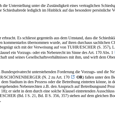
die Unterstellung unter die Zuständigkeit eines vertraglichen Schiedsge
 Schiedsabrede lediglich im Hinblick auf das besondere persönliche V
für erbracht. Es schliesst gegenteils aus dem Umstand, dass die Schied
nden kommentarlos übernommen wurde, auf ihren durchaus sachlichen Ch
. Es begnügt sich mit der Verweisung auf von TUHR/ESCHER (S. 357)
sklausel ein Vorzugs- oder ein Nebenrecht im Sinne des Art. 170 Abs. 1
schaft und seines Gesellschaftsverhältnisses mit ihm, und wirft dem Ob
m Bundesprivatrecht unterstehenden Forderung die Vorzugs- und die N
ch OSER/SCHÖNENBERGER (N. 2 zu Art. 170
OR
) fallen unter den 
n dem Stadium in den Prozess oder die Betreibung eintreten könne, i
bergehenden Nebenrechten z.B. den Anspruch auf Betreibungsund Prozess
18); er sieht in dem durch eine solche Klausel eintretenden Ausschluss 
ER (Bd. I S. 21, Bd. II S. 356, 357) stehen auf dem gleichen Bod
,