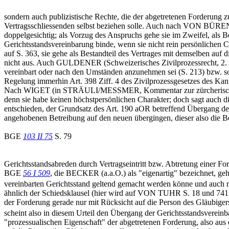
sondern auch publizistische Rechte, die der abgetretenen Forderung zu
Vertragsschliessenden selbst beziehen solle. Auch nach VON BÜREN (S
doppelgesichtig; als Vorzug des Anspruchs gehe sie im Zweifel, als
Gerichtsstandsvereinbarung binde, wenn sie nicht rein persönlichen 
auf S. 363, sie gehe als Bestandteil des Vertrages mit demselben auf 
nicht aus. Auch GULDENER (Schweizerisches Zivilprozessrecht, 2. Auf
vereinbart oder nach den Umständen anzunehmen sei (S. 213) bzw. sofer
Regelung immerhin Art. 398 Ziff. 4 des Zivilprozessgesetzes des Kan
Nach WIGET (in STRÄULI/MESSMER, Kommentar zur zürcherischen ZPO 
denn sie habe keinen höchstpersönlichen Charakter; doch sagt auch 
entschieden, der Grundsatz des Art. 190 aOR betreffend Übergang der
angehobenen Betreibung auf den neuen übergingen, dieser also die 
BGE
103 II 75
S. 79
Gerichtsstandsabreden durch Vertragseintritt bzw. Abtretung einer F
BGE
56 I 509
, die BECKER (a.a.O.) als "eigenartig" bezeichnet, geh
vereinbarten Gerichtsstand geltend gemacht werden könne und auch
ähnlich der Schiedsklausel (hier wird auf VON TUHR S. 18 und 741 v
der Forderung gerade nur mit Rücksicht auf die Person des Gläubigers
scheint also in diesem Urteil den Übergang der Gerichtsstandsvereinb
"prozessualischen Eigenschaft" der abgetretenen Forderung, also aus e