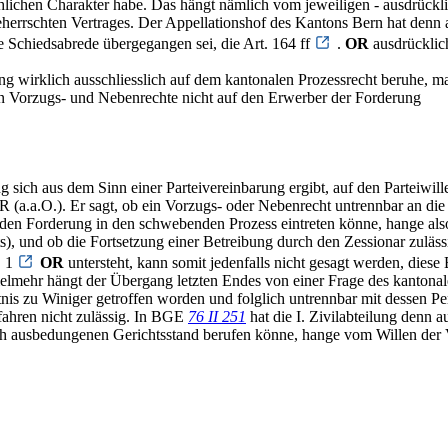
chlichen Charakter habe. Das hängt nämlich vom jeweiligen - ausdrück
eherrschten Vertrages. Der Appellationshof des Kantons Bern hat denn 
ne Schiedsabrede übergegangen sei, die Art. 164 ff
.
OR
ausdrücklic
 wirklich ausschliesslich auf dem kantonalen Prozessrecht beruhe, ma
en Vorzugs- und Nebenrechte nicht auf den Erwerber der Forderung
ung sich aus dem Sinn einer Parteivereinbarung ergibt, auf den Parteiwil
(a.a.O.). Er sagt, ob ein Vorzugs- oder Nebenrecht untrennbar an die
enden Forderung in den schwebenden Prozess eintreten könne, hange a
hts), und ob die Fortsetzung einer Betreibung durch den Zessionar zulä
. 1
OR
untersteht, kann somit jedenfalls nicht gesagt werden, dies
ielmehr hängt der Übergang letzten Endes von einer Frage des kantonal
ltnis zu Winiger getroffen worden und folglich untrennbar mit dessen 
fahren nicht zulässig. In BGE
76 II 251
hat die I. Zivilabteilung denn 
ch ausbedungenen Gerichtsstand berufen könne, hange vom Willen der V