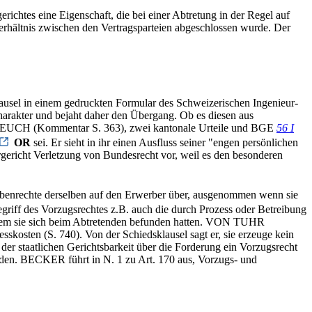
richtes eine Eigenschaft, die bei einer Abtretung in der Regel auf
erhältnis zwischen den Vertragsparteien abgeschlossen wurde. Der
sklausel in einem gedruckten Formular des Schweizerischen Ingenieur-
arakter und bejaht daher den Übergang. Ob es diesen aus
, LEUCH (Kommentar S. 363), zwei kantonale Urteile und BGE
56 I
OR
sei. Er sieht in ihr einen Ausfluss seiner "engen persönlichen
ergericht Verletzung von Bundesrecht vor, weil es den besonderen
ebenrechte derselben auf den Erwerber über, ausgenommen wenn sie
Begriff des Vorzugsrechtes z.B. auch die durch Prozess oder Betreibung
n dem sie sich beim Abtretenden befunden hatten. VON TUHR
kosten (S. 740). Von der Schiedsklausel sagt er, sie erzeuge kein
der staatlichen Gerichtsbarkeit über die Forderung ein Vorzugsrecht
en. BECKER führt in N. 1 zu Art. 170 aus, Vorzugs- und