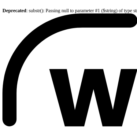
Deprecated
: substr(): Passing null to parameter #1 ($string) of type s