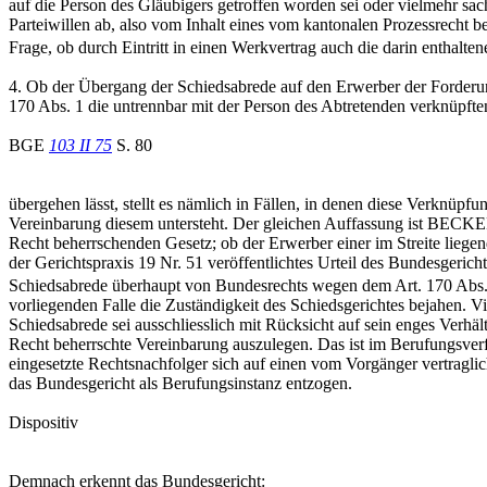
auf die Person des Gläubigers getroffen worden sei oder vielmehr sa
Parteiwillen ab, also vom Inhalt eines vom kantonalen Prozessrecht b
Frage, ob durch Eintritt in einen Werkvertrag auch die darin enthalte
4. Ob der Übergang der Schiedsabrede auf den Erwerber der Forderung
170 Abs. 1 die untrennbar mit der Person des Abtretenden verknüpft
BGE
103 II 75
S. 80
übergehen lässt, stellt es nämlich in Fällen, in denen diese Verknüpf
Vereinbarung diesem untersteht. Der gleichen Auffassung ist BECKER 
Recht beherrschenden Gesetz; ob der Erwerber einer im Streite lieg
der Gerichtspraxis 19 Nr. 51 veröffentlichtes Urteil des Bundesgeric
Schiedsabrede überhaupt von Bundesrechts wegen dem Art. 170 Abs
vorliegenden Falle die Zuständigkeit des Schiedsgerichtes bejahen. V
Schiedsabrede sei ausschliesslich mit Rücksicht auf sein enges Verhä
Recht beherrschte Vereinbarung auszulegen. Das ist im Berufungsver
eingesetzte Rechtsnachfolger sich auf einen vom Vorgänger vertragli
das Bundesgericht als Berufungsinstanz entzogen.
Dispositiv
Demnach erkennt das Bundesgericht: