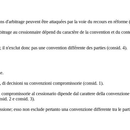
ns d'arbitrage peuvent être attaquées par la voie du recours en réforme (
rbitrage au cessionnaire dépend du caractère de la convention et du conte
; il n'exclut donc pas une convention différente des parties (consid. 4).
e.
, di decisioni su convenzioni compromissorie (consid. 1).
ni compromissorie al cessionario dipende dal carattere della convenzione
sid. 2 e consid. 3).
sione; esso non esclude pertanto una convenzione differente tra le parti