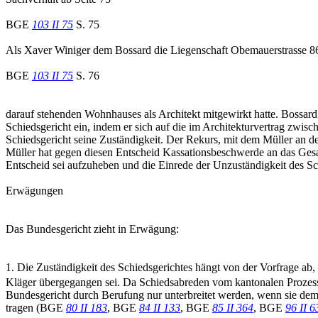
BGE
103 II 75
S. 75
Als Xaver Winiger dem Bossard die Liegenschaft Obemauerstrasse 86 
BGE
103 II 75
S. 76
darauf stehenden Wohnhauses als Architekt mitgewirkt hatte. Bossard
Schiedsgericht ein, indem er sich auf die im Architekturvertrag zwi
Schiedsgericht seine Zuständigkeit. Der Rekurs, mit dem Müller an 
Müller hat gegen diesen Entscheid Kassationsbeschwerde an das Gesam
Entscheid sei aufzuheben und die Einrede der Unzuständigkeit des Sc
Erwägungen
Das Bundesgericht zieht in Erwägung:
1. Die Zuständigkeit des Schiedsgerichtes hängt von der Vorfrage ab, 
Kläger übergegangen sei. Da Schiedsabreden vom kantonalen Prozes
Bundesgericht durch Berufung nur unterbreitet werden, wenn sie dem
tragen (BGE
80 II 183
, BGE
84 II 133
, BGE
85 II 364
, BGE
96 II 6