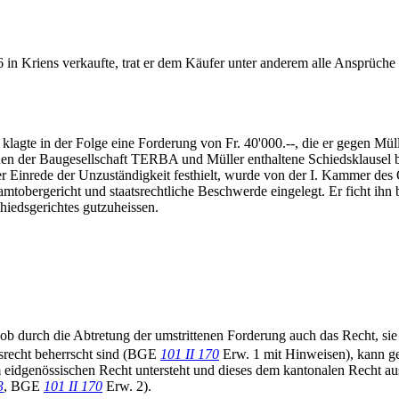
in Kriens verkaufte, trat er dem Käufer unter anderem alle Ansprüche
 klagte in der Folge eine Forderung von Fr. 40'000.--, die er gegen M
schen der Baugesellschaft TERBA und Müller enthaltene Schiedsklausel 
der Einrede der Unzuständigkeit festhielt, wurde von der I. Kammer d
tobergericht und staatsrechtliche Beschwerde eingelegt. Er ficht ihn 
hiedsgerichtes gutzuheissen.
ob durch die Abtretung der umstrittenen Forderung auch das Recht, sie 
srecht beherrscht sind (BGE
101 II 170
Erw. 1 mit Hinweisen), kann g
 eidgenössischen Recht untersteht und dieses dem kantonalen Recht a
3
, BGE
101 II 170
Erw. 2).