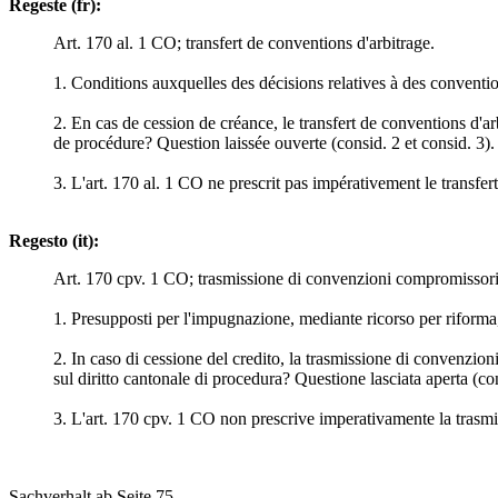
Regeste (fr):
Art. 170 al. 1 CO; transfert de conventions d'arbitrage.
1. Conditions auxquelles des décisions relatives à des conventio
2. En cas de cession de créance, le transfert de conventions d'a
de procédure? Question laissée ouverte (consid. 2 et consid. 3).
3. L'art. 170 al. 1 CO ne prescrit pas impérativement le transfert
Regesto (it):
Art. 170 cpv. 1 CO; trasmissione di convenzioni compromissori
1. Presupposti per l'impugnazione, mediante ricorso per riforma
2. In caso di cessione del credito, la trasmissione di convenzio
sul diritto cantonale di procedura? Questione lasciata aperta (con
3. L'art. 170 cpv. 1 CO non prescrive imperativamente la trasmis
Sachverhalt ab Seite 75