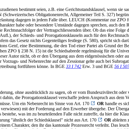
zudienen bestimmt seien, z.B. eine Gerichtsstandsklausel, wenn sie sac
chweizerisches Obligationenrecht, Allgemeiner Teil S. 327) begründet
 Belastung dagegen in jedem Falle über. LEUCH (Kommentar zur ZPO für 
Charakter habe oder besondere Umstände dagegen sprechen, auch den Re
die Rechtsnachfolger der Vertragschliessenden über. Ob das eine Folge 
l.), der Schieds- und Prorogationsklauseln auch für den Rechtsnachfol
n das Gesetz nichts Gegenteiliges festlege (S. 580), spricht sich darübe
tons Genf, eine Bestimmung, die den Tod einer Partei als Grund der Be
§ 238 N. 15) ist die Schiedsabrede regelmässig für die Universal-
dieser Autor nicht, ob er den Übergang aus dem eidgenössischen oder 
 Vorzugs- und Nebenrechte auf den Zessionar gelte auch bei Subrogatio
Betreibung fortführen könne. In BGE
33 I 742
Erw. 3 und BGE
56 I 50
orderung, ohne ausdrücklich zu sagen, ob er vom Bundeszivilrecht ode
t dahin, die Prorogationsklausel verschaffe jedem Anspruch aus dem Ve
 müsse. Um ein Nebenrecht im Sinne von Art. 170
OR
handle es sic
erwiesen) mit der Forderung auf den Erwerber übergehe. Der Übergang
 bestehe, was im zu beurteilenden Falle nicht zutreffe, da hier die Kl
arung "ähnlich der Schiedsklausel" nicht aus Art. 170
OR
ableiten 
inem Charakter, den ihr das kantonale Prozessrecht verleiht. Das leucht