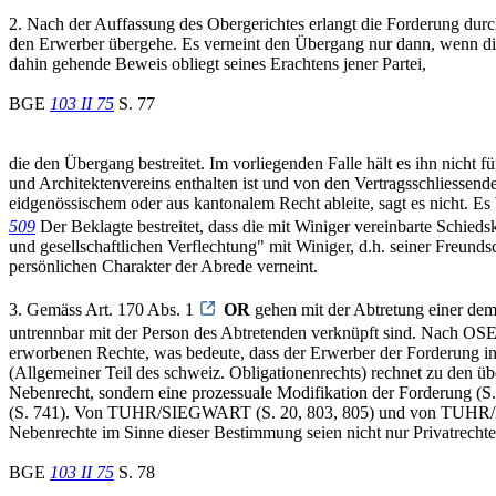
2. Nach der Auffassung des Obergerichtes erlangt die Forderung durch 
den Erwerber übergehe. Es verneint den Übergang nur dann, wenn die
dahin gehende Beweis obliegt seines Erachtens jener Partei,
BGE
103 II 75
S. 77
die den Übergang bestreitet. Im vorliegenden Falle hält es ihn nicht 
und Architektenvereins enthalten ist und von den Vertragsschliesse
eidgenössischem oder aus kantonalem Recht ableite, sagt es nicht
509
Der Beklagte bestreitet, dass die mit Winiger vereinbarte Schied
und gesellschaftlichen Verflechtung" mit Winiger, d.h. seiner Freund
persönlichen Charakter der Abrede verneint.
3. Gemäss Art. 170 Abs. 1
OR
gehen mit der Abtretung einer de
untrennbar mit der Person des Abtretenden verknüpft sind. Na
erworbenen Rechte, was bedeute, dass der Erwerber der Forderung i
(Allgemeiner Teil des schweiz. Obligationenrechts) rechnet zu den ü
Nebenrecht, sondern eine prozessuale Modifikation der Forderung (S. 
(S. 741). Von TUHR/SIEGWART (S. 20, 803, 805) und von TUHR/ESCH
Nebenrechte im Sinne dieser Bestimmung seien nicht nur Privatrechte
BGE
103 II 75
S. 78