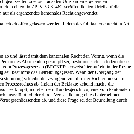
lich geäusserten oder sich aus den Umständen ergebenden -
auch in einem in ZBJV 53 S. 462 veröffentlichten Urteil auf die
h nur als ergänzendes kantonales Recht angewendet.
g jedoch offen gelassen werden. Indem das Obligationenrecht in Art.
len ab und lässt damit dem kantonalen Recht den Vortritt, wenn die
 Person des Abtretenden geknüpft sei, bestimme sich nach dem dieses
lso vom Prozessgesetz ab (BECKER verweist hier auf ein in der Revue
ssig sei, bestimme das Betreibungsgesetz. Wenn der Übergang der
e Bestimmung schreibe ihn zwingend vor, d.h. der Richter müsse im
en Prozessrechtes ab. Indem der Beklagte geltend macht, die
Person verknüpft, mutet er dem Bundesgericht zu, eine vom kantonalen
auch ausgeführt, ob der durch Verstaatlichung eines Unternehmens
ertragsschliessenden ab, und diese Frage sei der Beurteilung durch