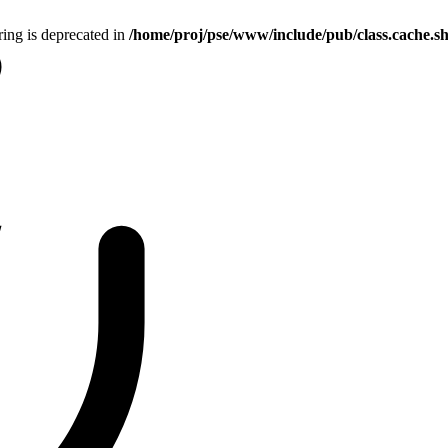
tring is deprecated in
/home/proj/pse/www/include/pub/class.cache.s