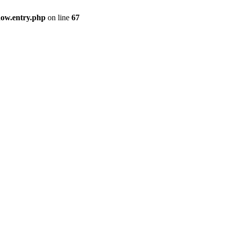
how.entry.php
on line
67