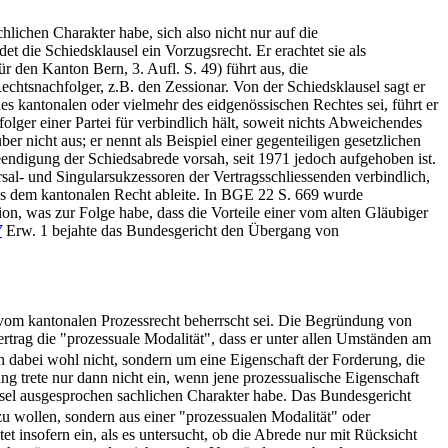
hlichen Charakter habe, sich also nicht nur auf die
 die Schiedsklausel ein Vorzugsrecht. Er erachtet sie als
den Kanton Bern, 3. Aufl. S. 49) führt aus, die
chtsnachfolger, z.B. den Zessionar. Von der Schiedsklausel sagt er
des kantonalen oder vielmehr des eidgenössischen Rechtes sei, führt er
ger einer Partei für verbindlich hält, soweit nichts Abweichendes
r nicht aus; er nennt als Beispiel einer gegenteiligen gesetzlichen
endigung der Schiedsabrede vorsah, seit 1971 jedoch aufgehoben ist.
 und Singularsukzessoren der Vertragsschliessenden verbindlich,
aus dem kantonalen Recht ableite. In BGE 22 S. 669 wurde
n, was zur Folge habe, dass die Vorteile einer vom alten Gläubiger
7
Erw. 1 bejahte das Bundesgericht den Übergang von
r vom kantonalen Prozessrecht beherrscht sei. Die Begründung von
rtrag die "prozessuale Modalität", dass er unter allen Umständen am
h dabei wohl nicht, sondern um eine Eigenschaft der Forderung, die
 trete nur dann nicht ein, wenn jene prozessualische Eigenschaft
ausel ausgesprochen sachlichen Charakter habe. Das Bundesgericht
zu wollen, sondern aus einer "prozessualen Modalität" oder
et insofern ein, als es untersucht, ob die Abrede nur mit Rücksicht