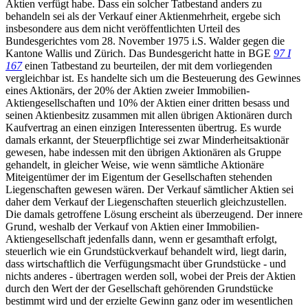
Aktien verfügt habe. Dass ein solcher Tatbestand anders zu
behandeln sei als der Verkauf einer Aktienmehrheit, ergebe sich
insbesondere aus dem nicht veröffentlichten Urteil des
Bundesgerichtes vom 28. November 1975 i.S. Walder gegen die
Kantone Wallis und Zürich. Das Bundesgericht hatte in BGE
97 I
167
einen Tatbestand zu beurteilen, der mit dem vorliegenden
vergleichbar ist. Es handelte sich um die Besteuerung des Gewinnes
eines Aktionärs, der 20% der Aktien zweier Immobilien-
Aktiengesellschaften und 10% der Aktien einer dritten besass und
seinen Aktienbesitz zusammen mit allen übrigen Aktionären durch
Kaufvertrag an einen einzigen Interessenten übertrug. Es wurde
damals erkannt, der Steuerpflichtige sei zwar Minderheitsaktionär
gewesen, habe indessen mit den übrigen Aktionären als Gruppe
gehandelt, in gleicher Weise, wie wenn sämtliche Aktionäre
Miteigentümer der im Eigentum der Gesellschaften stehenden
Liegenschaften gewesen wären. Der Verkauf sämtlicher Aktien sei
daher dem Verkauf der Liegenschaften steuerlich gleichzustellen.
Die damals getroffene Lösung erscheint als überzeugend. Der innere
Grund, weshalb der Verkauf von Aktien einer Immobilien-
Aktiengesellschaft jedenfalls dann, wenn er gesamthaft erfolgt,
steuerlich wie ein Grundstückverkauf behandelt wird, liegt darin,
dass wirtschaftlich die Verfügungsmacht über Grundstücke - und
nichts anderes - übertragen werden soll, wobei der Preis der Aktien
durch den Wert der der Gesellschaft gehörenden Grundstücke
bestimmt wird und der erzielte Gewinn ganz oder im wesentlichen