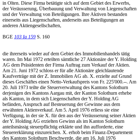
in Olten. Diese Firma betätigte sich auf dem Gebiet des Erwerbs,
der Veräusserung, Überbauung und Verwaltung von Liegenschaften
und der Verwaltung von Beteiligungen. Ihre Aktiven bestanden
einerseits aus Liegenschaften, anderseits aus Beteiligungen an
anderen Aktiengesellschaften,
BGE
103 Ia 159
S. 160
die ihrerseits wieder auf dem Gebiet des Immobilienhandels tätig
waren. Im Mai 1972 erteilten sämtliche 27 Aktionäre der Y. Holding
AG dem Präsidenten der Firma Auftrag zum Verkauf der Aktien.
Am 21. Juni 1972 schloss er für alle Aktionäre gleichlautende
Kaufverträge mit der Z. Immobilien AG ab. X. erzielte auf Grund
dieses Geschäftes einen Netto-Verkaufspreis von Fr. 225'000.--. Am
20. Juli 1973 teilte die Steuerverwaltung des Kantons Solothurn
derjenigen des Kantons Aargau mit, der Kanton Solothurn erhebe
als Kanton, in dem sich Liegenschaften der Y. Holding AG
befänden, Anspruch auf Besteuerung der Gewinne aus dem
erwähnten Aktienverkauf. Am 5. April 1976 erliess sie eine
Verfügung, in der sie X. für den aus der Veräusserung seiner Aktien
der Y. Holding AG erzielten Gewinn als im Kanton Solothurn
anteilsmässig steuerpflichtig erklärte und ihn aufforderte, eine
Steuererklärung einzureichen. X. erhob beim Finanz-Departement
des Kantons Solothurn Beschwerde, die am 16. Juli 1976