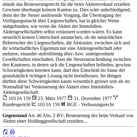
stünde das Besteuerungsrecht für die beim Aktienverkauf erzielten
Gewinne überhaupt keinem Kanton zu. Dies wäre unbefriedigend,
denn der die Steuer auslösende Vorgang, die Übertragung der
Verfügungsmacht über Liegenschaften, hat in gleicher Weise
stattgefunden, wie wenn die Aktien der Immobilien-
Aktiengesellschaften selbst veräussert worden wären. Es kann
steuerlich keinen Unterschied ausmachen, ob die tatsächlichen
Beherrscher der Liegenschaften, die Aktionäre, zwischen sich und
ihr wirtschaftliches Eigentum nur eine Aktiengesellschaft oder
mehrere, einander stufenförmig über- bzw. untergeordnete
Gesellschaften einschalten. Dass die Steuerausscheidung zwischen
den Kantonen, in denen sich die Liegenschaften befinden, gewisse
Schwierigkeiten bereiten kann, darf den Entscheid im Sinne der
grundsätzlich richtigen Lösung nicht beeinflussen. Im übrigen
dürften diese Schwierigkeiten kaum wesentlich grösser sein als im
Normalfall bei Veräusserung der Aktien einer Immobilien-
Aktiengesellschaft.
103 IA 159
23. März 1977
31. Dezember 1977
Bundesgericht
103 IA 159
BGE - Verfassungsrecht
Gegenstand
Art. 46 Abs. 2 BV; Besteuerung des beim Verkauf von
Aktien einer Holdinggesellschaft erzielten...