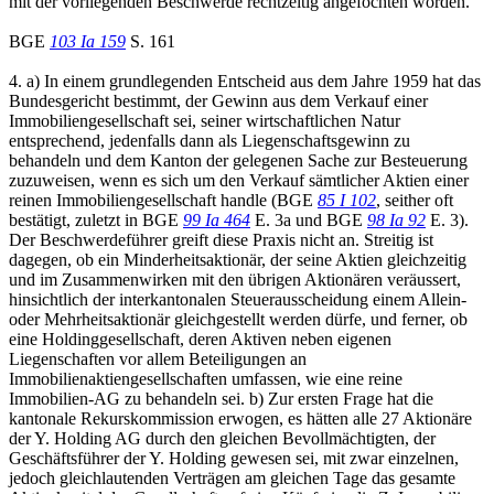
mit der vorliegenden Beschwerde rechtzeitig angefochten worden.
BGE
103 Ia 159
S. 161
4. a) In einem grundlegenden Entscheid aus dem Jahre 1959 hat das
Bundesgericht bestimmt, der Gewinn aus dem Verkauf einer
Immobiliengesellschaft sei, seiner wirtschaftlichen Natur
entsprechend, jedenfalls dann als Liegenschaftsgewinn zu
behandeln und dem Kanton der gelegenen Sache zur Besteuerung
zuzuweisen, wenn es sich um den Verkauf sämtlicher Aktien einer
reinen Immobiliengesellschaft handle (BGE
85 I 102
, seither oft
bestätigt, zuletzt in BGE
99 Ia 464
E. 3a und BGE
98 Ia 92
E. 3).
Der Beschwerdeführer greift diese Praxis nicht an. Streitig ist
dagegen, ob ein Minderheitsaktionär, der seine Aktien gleichzeitig
und im Zusammenwirken mit den übrigen Aktionären veräussert,
hinsichtlich der interkantonalen Steuerausscheidung einem Allein-
oder Mehrheitsaktionär gleichgestellt werden dürfe, und ferner, ob
eine Holdinggesellschaft, deren Aktiven neben eigenen
Liegenschaften vor allem Beteiligungen an
Immobilienaktiengesellschaften umfassen, wie eine reine
Immobilien-AG zu behandeln sei. b) Zur ersten Frage hat die
kantonale Rekurskommission erwogen, es hätten alle 27 Aktionäre
der Y. Holding AG durch den gleichen Bevollmächtigten, der
Geschäftsführer der Y. Holding gewesen sei, mit zwar einzelnen,
jedoch gleichlautenden Verträgen am gleichen Tage das gesamte