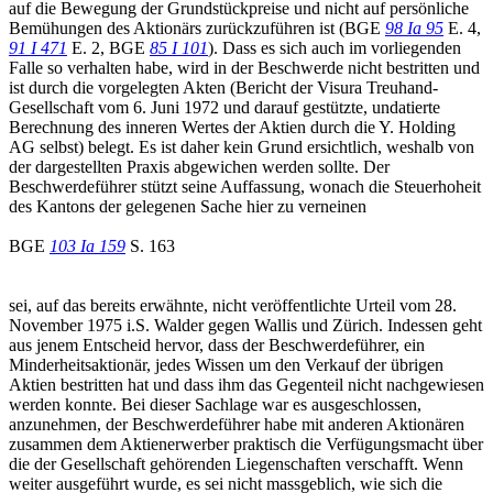
auf die Bewegung der Grundstückpreise und nicht auf persönliche
Bemühungen des Aktionärs zurückzuführen ist (BGE
98 Ia 95
E. 4,
91 I 471
E. 2, BGE
85 I 101
). Dass es sich auch im vorliegenden
Falle so verhalten habe, wird in der Beschwerde nicht bestritten und
ist durch die vorgelegten Akten (Bericht der Visura Treuhand-
Gesellschaft vom 6. Juni 1972 und darauf gestützte, undatierte
Berechnung des inneren Wertes der Aktien durch die Y. Holding
AG selbst) belegt. Es ist daher kein Grund ersichtlich, weshalb von
der dargestellten Praxis abgewichen werden sollte. Der
Beschwerdeführer stützt seine Auffassung, wonach die Steuerhoheit
des Kantons der gelegenen Sache hier zu verneinen
BGE
103 Ia 159
S. 163
sei, auf das bereits erwähnte, nicht veröffentlichte Urteil vom 28.
November 1975 i.S. Walder gegen Wallis und Zürich. Indessen geht
aus jenem Entscheid hervor, dass der Beschwerdeführer, ein
Minderheitsaktionär, jedes Wissen um den Verkauf der übrigen
Aktien bestritten hat und dass ihm das Gegenteil nicht nachgewiesen
werden konnte. Bei dieser Sachlage war es ausgeschlossen,
anzunehmen, der Beschwerdeführer habe mit anderen Aktionären
zusammen dem Aktienerwerber praktisch die Verfügungsmacht über
die der Gesellschaft gehörenden Liegenschaften verschafft. Wenn
weiter ausgeführt wurde, es sei nicht massgeblich, wie sich die