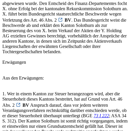
abgewiesen wurde. Den Entscheid des Finanz-Departementes focht
X. ohne Erfolg bei der kantonalen Rekurskommission Solothurn an.
X. führt beim Bundesgericht staatsrechtliche Beschwerde wegen
Verletzung des Art. 46 Abs. 2
BV
. Das Bundesgericht weist die
Beschwerde ab und erklärt den Kanton Solothurn als zur
Besteuerung des von X. beim Verkauf der Aktien der Y. Holding
AG erzielten Gewinnes berechtigt, vorbehältlich der Ansprüche der
anderen Kantone, in denen sich im Zeitpunkt des Aktienverkaufs
Liegenschaften der erwähnten Gesellschaft oder ihrer
Tochtergesellschaften befanden.
Erwägungen
Aus den Erwägungen:
1. Wer in einem Kanton zur Steuer herangezogen wird, aber die
Steuerhoheit dieses Kantons bestreitet, hat auf Grund von Art. 46
Abs. 2
BV
Anspruch darauf, dass vor jedem weiteren
Veranlagungsverfahren rechtskräftig darüber entschieden werde, ob
er dieser Steuerhoheit überhaupt unterliegt (BGE
73 I 222
; ASA 34
S. 312). Der Kanton Solothurn ist somit richtig vorgegangen, indem
er einstweilen nur einen Grundsatzentscheid gefällt hat. Dieser ist