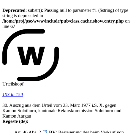
Deprecated
: substr(): Passing null to parameter #1 ($string) of type
string is deprecated in
/home/proj/pse/www/include/pub/class.cache.show.entry.php
on
line
67
Urteilskopf
103 Ia 159
30. Auszug aus dem Urteil vom 23. März 1977 i.S. X. gegen
Kanton Solothurn, kantonale Rekurskommission Solothurn und
Kanton Aargau
Regeste (de):
Art. 46 Abs. 2
BV
; Besteuerung des beim Verkauf von