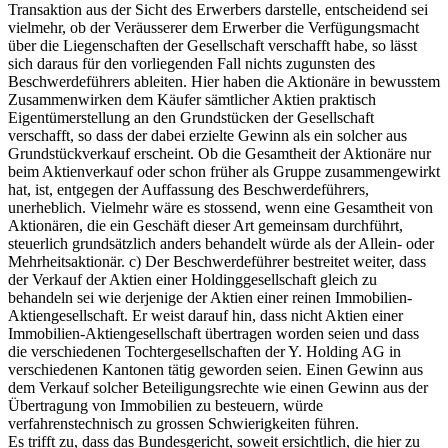
Transaktion aus der Sicht des Erwerbers darstelle, entscheidend sei
vielmehr, ob der Veräusserer dem Erwerber die Verfügungsmacht
über die Liegenschaften der Gesellschaft verschafft habe, so lässt
sich daraus für den vorliegenden Fall nichts zugunsten des
Beschwerdeführers ableiten. Hier haben die Aktionäre in bewusstem
Zusammenwirken dem Käufer sämtlicher Aktien praktisch
Eigentümerstellung an den Grundstücken der Gesellschaft
verschafft, so dass der dabei erzielte Gewinn als ein solcher aus
Grundstückverkauf erscheint. Ob die Gesamtheit der Aktionäre nur
beim Aktienverkauf oder schon früher als Gruppe zusammengewirkt
hat, ist, entgegen der Auffassung des Beschwerdeführers,
unerheblich. Vielmehr wäre es stossend, wenn eine Gesamtheit von
Aktionären, die ein Geschäft dieser Art gemeinsam durchführt,
steuerlich grundsätzlich anders behandelt würde als der Allein- oder
Mehrheitsaktionär. c) Der Beschwerdeführer bestreitet weiter, dass
der Verkauf der Aktien einer Holdinggesellschaft gleich zu
behandeln sei wie derjenige der Aktien einer reinen Immobilien-
Aktiengesellschaft. Er weist darauf hin, dass nicht Aktien einer
Immobilien-Aktiengesellschaft übertragen worden seien und dass
die verschiedenen Tochtergesellschaften der Y. Holding AG in
verschiedenen Kantonen tätig geworden seien. Einen Gewinn aus
dem Verkauf solcher Beteiligungsrechte wie einen Gewinn aus der
Übertragung von Immobilien zu besteuern, würde
verfahrenstechnisch zu grossen Schwierigkeiten führen.
Es trifft zu, dass das Bundesgericht, soweit ersichtlich, die hier zu