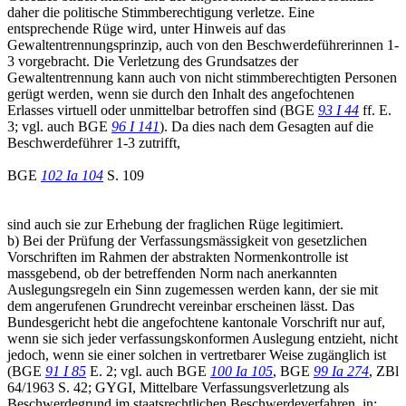
daher die politische Stimmberechtigung verletze. Eine
entsprechende Rüge wird, unter Hinweis auf das
Gewaltentrennungsprinzip, auch von den Beschwerdeführerinnen 1-
3 vorgebracht. Die Verletzung des Grundsatzes der
Gewaltentrennung kann auch von nicht stimmberechtigten Personen
gerügt werden, wenn sie durch den Inhalt des angefochtenen
Erlasses virtuell oder unmittelbar betroffen sind (BGE
93 I 44
ff. E.
3; vgl. auch BGE
96 I 141
). Da dies nach dem Gesagten auf die
Beschwerdeführer 1-3 zutrifft,
BGE
102 Ia 104
S. 109
sind auch sie zur Erhebung der fraglichen Rüge legitimiert.
b) Bei der Prüfung der Verfassungsmässigkeit von gesetzlichen
Vorschriften im Rahmen der abstrakten Normenkontrolle ist
massgebend, ob der betreffenden Norm nach anerkannten
Auslegungsregeln ein Sinn zugemessen werden kann, der sie mit
dem angerufenen Grundrecht vereinbar erscheinen lässt. Das
Bundesgericht hebt die angefochtene kantonale Vorschrift nur auf,
wenn sie sich jeder verfassungskonformen Auslegung entzieht, nicht
jedoch, wenn sie einer solchen in vertretbarer Weise zugänglich ist
(BGE
91 I 85
E. 2; vgl. auch BGE
100 Ia 105
, BGE
99 Ia 274
, ZBl
64/1963 S. 42; GYGI, Mittelbare Verfassungsverletzung als
Beschwerdegrund im staatsrechtlichen Beschwerdeverfahren, in: