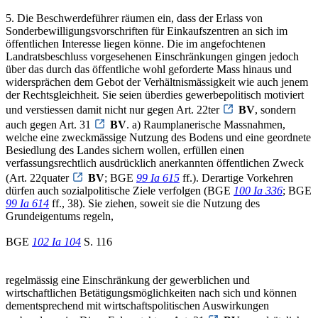
5. Die Beschwerdeführer räumen ein, dass der Erlass von
Sonderbewilligungsvorschriften für Einkaufszentren an sich im
öffentlichen Interesse liegen könne. Die im angefochtenen
Landratsbeschluss vorgesehenen Einschränkungen gingen jedoch
über das durch das öffentliche wohl geforderte Mass hinaus und
widersprächen dem Gebot der Verhältnismässigkeit wie auch jenem
der Rechtsgleichheit. Sie seien überdies gewerbepolitisch motiviert
und verstiessen damit nicht nur gegen Art. 22ter
BV
, sondern
auch gegen Art. 31
BV
. a) Raumplanerische Massnahmen,
welche eine zweckmässige Nutzung des Bodens und eine geordnete
Besiedlung des Landes sichern wollen, erfüllen einen
verfassungsrechtlich ausdrücklich anerkannten öffentlichen Zweck
(Art. 22quater
BV
; BGE
99 Ia 615
ff.). Derartige Vorkehren
dürfen auch sozialpolitische Ziele verfolgen (BGE
100 Ia 336
; BGE
99 Ia 614
ff., 38). Sie ziehen, soweit sie die Nutzung des
Grundeigentums regeln,
BGE
102 Ia 104
S. 116
regelmässig eine Einschränkung der gewerblichen und
wirtschaftlichen Betätigungsmöglichkeiten nach sich und können
dementsprechend mit wirtschaftspolitischen Auswirkungen