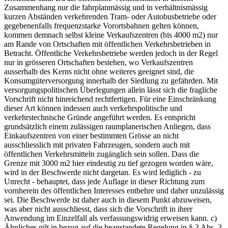
Zusammenhang nur die fahrplanmässig und in verhältnismässig
kurzen Abständen verkehrenden Tram- oder Autobusbetriebe oder
gegebenenfalls frequenzstarke Vorortsbahnen gelten können,
kommen demnach selbst kleine Verkaufszentren (bis 4000 m2) nur
am Rande von Ortschaften mit öffentlichen Verkehrsbetrieben in
Betracht. Öffentliche Verkehrsbetriebe werden jedoch in der Regel
nur in grösseren Ortschaften bestehen, wo Verkaufszentren
ausserhalb des Kerns nicht ohne weiteres geeignet sind, die
Konsumgüterversorgung innerhalb der Siedlung zu gefährden. Mit
versorgungspolitischen Überlegungen allein lässt sich die fragliche
Vorschrift nicht hinreichend rechtfertigen. Für eine Einschränkung
dieser Art können indessen auch verkehrspolitische und
verkehrstechnische Gründe angeführt werden. Es entspricht
grundsätzlich einem zulässigen raumplanerischen Anliegen, dass
Einkaufszentren von einer bestimmten Grösse an nicht
ausschliesslich mit privaten Fahrzeugen, sondern auch mit
öffentlichen Verkehrsmitteln zugänglich sein sollen. Dass die
Grenze mit 3000 m2 hier eindeutig zu tief gezogen worden wäre,
wird in der Beschwerde nicht dargetan. Es wird lediglich - zu
Unrecht - behauptet, dass jede Auflage in dieser Richtung zum
vornherein des öffentlichen Interesses entbehre und daher unzulässig
sei. Die Beschwerde ist daher auch in diesem Punkt abzuweisen,
was aber nicht ausschliesst, dass sich die Vorschrift in ihrer
Anwendung im Einzelfall als verfassungswidrig erweisen kann. c)
Ähnliches gilt in bezug auf die beanstandete Regelung in § 3 Abs. 3