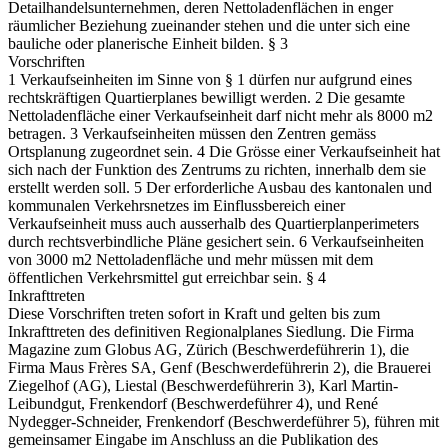
Detailhandelsunternehmen, deren Nettoladenflächen in enger
räumlicher Beziehung zueinander stehen und die unter sich eine
bauliche oder planerische Einheit bilden. § 3
Vorschriften
1 Verkaufseinheiten im Sinne von § 1 dürfen nur aufgrund eines
rechtskräftigen Quartierplanes bewilligt werden. 2 Die gesamte
Nettoladenfläche einer Verkaufseinheit darf nicht mehr als 8000 m2
betragen. 3 Verkaufseinheiten müssen den Zentren gemäss
Ortsplanung zugeordnet sein. 4 Die Grösse einer Verkaufseinheit hat
sich nach der Funktion des Zentrums zu richten, innerhalb dem sie
erstellt werden soll. 5 Der erforderliche Ausbau des kantonalen und
kommunalen Verkehrsnetzes im Einflussbereich einer
Verkaufseinheit muss auch ausserhalb des Quartierplanperimeters
durch rechtsverbindliche Pläne gesichert sein. 6 Verkaufseinheiten
von 3000 m2 Nettoladenfläche und mehr müssen mit dem
öffentlichen Verkehrsmittel gut erreichbar sein. § 4
Inkrafttreten
Diese Vorschriften treten sofort in Kraft und gelten bis zum
Inkrafttreten des definitiven Regionalplanes Siedlung. Die Firma
Magazine zum Globus AG, Zürich (Beschwerdeführerin 1), die
Firma Maus Frères SA, Genf (Beschwerdeführerin 2), die Brauerei
Ziegelhof (AG), Liestal (Beschwerdeführerin 3), Karl Martin-
Leibundgut, Frenkendorf (Beschwerdeführer 4), und René
Nydegger-Schneider, Frenkendorf (Beschwerdeführer 5), führen mit
gemeinsamer Eingabe im Anschluss an die Publikation des