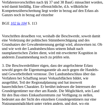
Verfahrensvorschriften nach §§ 37 und 38 BauG missachtet worden,
wird damit hinfällig. Eine offensichtliche, d.h. willkürliche
Kompetenzüberschreitung liegt weder in bezug auf den Erlass als
Ganzes noch in bezug auf einzelne
BGE
102 Ia 104
S. 113
Vorschriften desselben vor, weshalb die Beschwerde, soweit damit
eine Verletzung der politischen Stimmberechtigung und des
Grundsatzes der Gewaltentrennung gerügt wird, abzuweisen ist. Ob
und wie weit der Landratsbeschluss seinem Inhalt nach
raumplanerischen Zielen dient, wird mit erweiterter Kognition in
anderem Zusammenhang noch zu prüfen sein.
3. Die Beschwerdeführer rügen, dass der angefochtene Erlass
sowohl gegen die Eigentumsgarantie als auch gegen die Handels-
und Gewerbefreiheit verstosse. Der Landratsbeschluss über das
Verfahren bei Schaffung neuer Verkaufsflächen bildet, wie
ausgeführt, Teil der Regionalplanung und hat insoweit
baurechtlichen Charakter. Er berührt indessen die Interessen der
Grundeigentümer nur eher am Rande. Die Möglichkeit, sein Land
für den Bau eines Einkaufszentrums zur Verfügung zu stellen,
bedeutet aus der Sicht des einzelnen Grundeigentümers nur eine
Nutzungsmöglichkeit unter vielen andern, und dort, wo ein