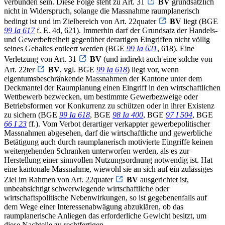
verbunden sein. Diese Folge steht zu Art. 31
BV
grundsätzlich
nicht in Widerspruch, solange die Massnahme raumplanerisch
bedingt ist und im Zielbereich von Art. 22quater
BV
liegt (BGE
99 Ia 617
f. E. 4d, 621). Immerhin darf der Grundsatz der Handels-
und Gewerbefreiheit gegenüber derartigen Eingriffen nicht völlig
seines Gehaltes entleert werden (BGE
99 Ia 621
, 618). Eine
Verletzung von Art. 31
BV
(und indirekt auch eine solche von
Art. 22ter
BV
, vgl. BGE
99 Ia 618
) liegt vor, wenn
eigentumsbeschränkende Massnahmen der Kantone unter dem
Deckmantel der Raumplanung einen Eingriff in den wirtschaftlichen
Wettbewerb bezwecken, um bestimmte Gewerbezweige oder
Betriebsformen vor Konkurrenz zu schützen oder in ihrer Existenz
zu sichern (BGE
99 Ia 618
, BGE
98 Ia 400
, BGE
97 I 504
, BGE
66 I 23
ff.). Vom Verbot derartiger verkappter gewerbepolitischer
Massnahmen abgesehen, darf die wirtschaftliche und gewerbliche
Betätigung auch durch raumplanerisch motivierte Eingriffe keinen
weitergehenden Schranken unterworfen werden, als es zur
Herstellung einer sinnvollen Nutzungsordnung notwendig ist. Hat
eine kantonale Massnahme, wiewohl sie an sich auf ein zulässiges
Ziel im Rahmen von Art. 22quater
BV
ausgerichtet ist,
unbeabsichtigt schwerwiegende wirtschaftliche oder
wirtschaftspolitische Nebenwirkungen, so ist gegebenenfalls auf
dem Wege einer Interessenabwägung abzuklären, ob das
raumplanerische Anliegen das erforderliche Gewicht besitzt, um
diese Nachteile zu rechtfertigen.