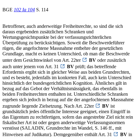
BGE
102 Ia 104
S. 114
Betroffener, auch anderweitige Freiheitsrechte, so sind die sich
daraus ergebenden zusätzlichen Schranken und
Wertungsgesichtspunkte bei der verfassungsrichterlichen
Überprüfung zu berücksichtigen. Soweit die Beschwerdeführer
rügen, die angefochtene Massnahme entbehre der gesetzlichen
Grundlage, macht es keinen Unterschied, ob man die Beschwerde
unter dem Gesichtswinkel von Art. 22ter
BV
oder zusätzlich
auch unter jenem von Art. 31
BV
prüft; das betreffende
Erfordernis ergibt sich in gleicher Weise aus beiden Grundrechten,
und es besteht, jedenfalls im konkreten Fall, auch kein Unterschied
hinsichtlich der bundesgerichtlichen Kognition. Ähnliches gilt in
bezug auf das Gebot der Verhältnismässigkeit, das ebenfalls in
beiden Freiheitsrechten enthalten ist. Unterschiedliche Schranken
ergeben sich jedoch in bezug auf die der angefochtenen Massnahme
zugrunde liegende Zielsetzung. Nach Art. 22ter
BV
ist
grundsätzlich jedes öffentliche Interesse geeignet, einen Eingriff in
das Eigentum zu rechtfertigen, sofern das angestrebte Ziel nicht rein
fiskalischer Art ist oder gegen anderweitige Verfassungsnormen
verstösst (SALADIN, Grundrechte im Wandel, S. 146 ff., mit
Hinweisen auf Judikatur). Demgegenüber enthält Art. 31
BV
in