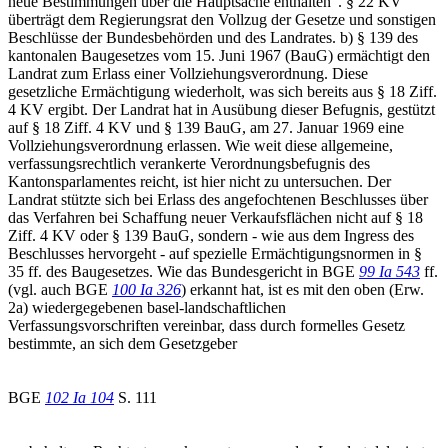
neue Bestimmungen über die Hauptsache enthalten". § 22 KV
überträgt dem Regierungsrat den Vollzug der Gesetze und sonstigen
Beschlüsse der Bundesbehörden und des Landrates. b) § 139 des
kantonalen Baugesetzes vom 15. Juni 1967 (BauG) ermächtigt den
Landrat zum Erlass einer Vollziehungsverordnung. Diese
gesetzliche Ermächtigung wiederholt, was sich bereits aus § 18 Ziff.
4 KV ergibt. Der Landrat hat in Ausübung dieser Befugnis, gestützt
auf § 18 Ziff. 4 KV und § 139 BauG, am 27. Januar 1969 eine
Vollziehungsverordnung erlassen. Wie weit diese allgemeine,
verfassungsrechtlich verankerte Verordnungsbefugnis des
Kantonsparlamentes reicht, ist hier nicht zu untersuchen. Der
Landrat stützte sich bei Erlass des angefochtenen Beschlusses über
das Verfahren bei Schaffung neuer Verkaufsflächen nicht auf § 18
Ziff. 4 KV oder § 139 BauG, sondern - wie aus dem Ingress des
Beschlusses hervorgeht - auf spezielle Ermächtigungsnormen in §
35 ff. des Baugesetzes. Wie das Bundesgericht in BGE
99 Ia 543
ff.
(vgl. auch BGE
100 Ia 326
) erkannt hat, ist es mit den oben (Erw.
2a) wiedergegebenen basel-landschaftlichen
Verfassungsvorschriften vereinbar, dass durch formelles Gesetz
bestimmte, an sich dem Gesetzgeber
BGE
102 Ia 104
S. 111