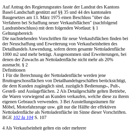
Auf Antrag des Regierungsrates fasste der Landrat des Kantons
Basel-Landschaft gestützt auf §§ 35 und 44 des kantonalen
Baugesetzes am 13. März 1975 einen Beschluss "über das
Verfahren bei Schaffung neuer Verkaufsflächen" (nachfolgend
Landratsbeschluss) mit dem folgenden Wortlaut: § 1
Geltungsbereich
Die nachstehenden Vorschriften für neue Verkaufsflächen finden bei
der Neuschaffung und Erweiterung von Verkaufseinheiten des
Detailhandels Anwendung, sofern deren gesamte Nettoladenfläche
1000 m2 und mehr beträgt. Ausgenommen sind Erweiterungen, bei
denen der Zuwachs an Nettoladenfläche nicht mehr als 20%
ausmacht. § 2
Definitionen
1 Für die Berechnung der Nettoladenfläche werden jene
Bruttogeschossflächen von Detailhandelsgeschäften berücksichtigt,
die dem Kunden zugänglich sind, zuzüglich Bedienungs-, Pult-,
Gestell- und Auslageflächen. 2 Als Detailgeschäfte gelten Betriebe,
die Waren vorwiegend an Kunden verkaufen, welche diese zu ihrem
eigenen Gebrauch verwenden. 3 Bei Ausstellungsräumen für
Möbel, Motorfahrzeuge usw. gilt nur die Hälfte der effektiven
Nettoladenfläche als Nettoladenfläche im Sinne dieser Vorschriften.
BGE
102 Ia 104
S. 107
4 Als Verkaufseinheit gelten ein oder mehrere