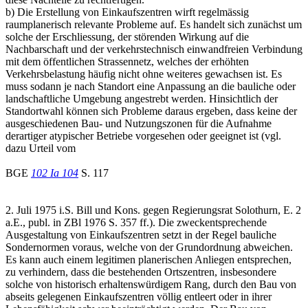
b) Die Erstellung von Einkaufszentren wirft regelmässig
raumplanerisch relevante Probleme auf. Es handelt sich zunächst um
solche der Erschliessung, der störenden Wirkung auf die
Nachbarschaft und der verkehrstechnisch einwandfreien Verbindung
mit dem öffentlichen Strassennetz, welches der erhöhten
Verkehrsbelastung häufig nicht ohne weiteres gewachsen ist. Es
muss sodann je nach Standort eine Anpassung an die bauliche oder
landschaftliche Umgebung angestrebt werden. Hinsichtlich der
Standortwahl können sich Probleme daraus ergeben, dass keine der
ausgeschiedenen Bau- und Nutzungszonen für die Aufnahme
derartiger atypischer Betriebe vorgesehen oder geeignet ist (vgl.
dazu Urteil vom
BGE
102 Ia 104
S. 117
2. Juli 1975 i.S. Bill und Kons. gegen Regierungsrat Solothurn, E. 2
a.E., publ. in ZBl 1976 S. 357 ff.). Die zweckentsprechende
Ausgestaltung von Einkaufszentren setzt in der Regel bauliche
Sondernormen voraus, welche von der Grundordnung abweichen.
Es kann auch einem legitimen planerischen Anliegen entsprechen,
zu verhindern, dass die bestehenden Ortszentren, insbesondere
solche von historisch erhaltenswürdigem Rang, durch den Bau von
abseits gelegenen Einkaufszentren völlig entleert oder in ihrer