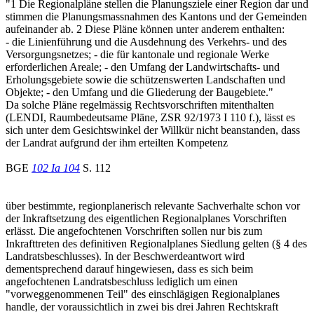
"1 Die Regionalpläne stellen die Planungsziele einer Region dar und
stimmen die Planungsmassnahmen des Kantons und der Gemeinden
aufeinander ab. 2 Diese Pläne können unter anderem enthalten:
- die Linienführung und die Ausdehnung des Verkehrs- und des
Versorgungsnetzes; - die für kantonale und regionale Werke
erforderlichen Areale; - den Umfang der Landwirtschafts- und
Erholungsgebiete sowie die schützenswerten Landschaften und
Objekte; - den Umfang und die Gliederung der Baugebiete."
Da solche Pläne regelmässig Rechtsvorschriften mitenthalten
(LENDI, Raumbedeutsame Pläne, ZSR 92/1973 I 110 f.), lässt es
sich unter dem Gesichtswinkel der Willkür nicht beanstanden, dass
der Landrat aufgrund der ihm erteilten Kompetenz
BGE
102 Ia 104
S. 112
über bestimmte, regionplanerisch relevante Sachverhalte schon vor
der Inkraftsetzung des eigentlichen Regionalplanes Vorschriften
erlässt. Die angefochtenen Vorschriften sollen nur bis zum
Inkrafttreten des definitiven Regionalplanes Siedlung gelten (§ 4 des
Landratsbeschlusses). In der Beschwerdeantwort wird
dementsprechend darauf hingewiesen, dass es sich beim
angefochtenen Landratsbeschluss lediglich um einen
"vorweggenommenen Teil" des einschlägigen Regionalplanes
handle, der voraussichtlich in zwei bis drei Jahren Rechtskraft