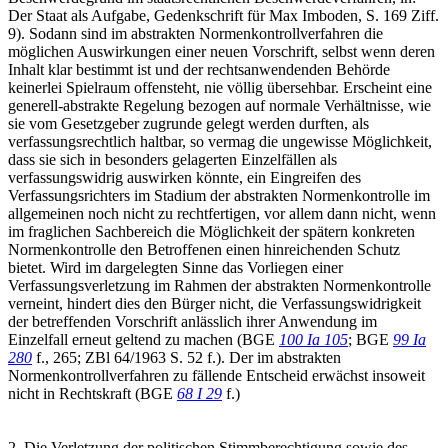
Der Staat als Aufgabe, Gedenkschrift für Max Imboden, S. 169 Ziff.
9). Sodann sind im abstrakten Normenkontrollverfahren die
möglichen Auswirkungen einer neuen Vorschrift, selbst wenn deren
Inhalt klar bestimmt ist und der rechtsanwendenden Behörde
keinerlei Spielraum offensteht, nie völlig übersehbar. Erscheint eine
generell-abstrakte Regelung bezogen auf normale Verhältnisse, wie
sie vom Gesetzgeber zugrunde gelegt werden durften, als
verfassungsrechtlich haltbar, so vermag die ungewisse Möglichkeit,
dass sie sich in besonders gelagerten Einzelfällen als
verfassungswidrig auswirken könnte, ein Eingreifen des
Verfassungsrichters im Stadium der abstrakten Normenkontrolle im
allgemeinen noch nicht zu rechtfertigen, vor allem dann nicht, wenn
im fraglichen Sachbereich die Möglichkeit der spätern konkreten
Normenkontrolle den Betroffenen einen hinreichenden Schutz
bietet. Wird im dargelegten Sinne das Vorliegen einer
Verfassungsverletzung im Rahmen der abstrakten Normenkontrolle
verneint, hindert dies den Bürger nicht, die Verfassungswidrigkeit
der betreffenden Vorschrift anlässlich ihrer Anwendung im
Einzelfall erneut geltend zu machen (BGE
100 Ia 105
; BGE
99 Ia
280
f., 265; ZBl 64/1963 S. 52 f.). Der im abstrakten
Normenkontrollverfahren zu fällende Entscheid erwächst insoweit
nicht in Rechtskraft (BGE
68 I 29
f.)
2. Die Verletzung der politischen Stimmberechtigung sowie des