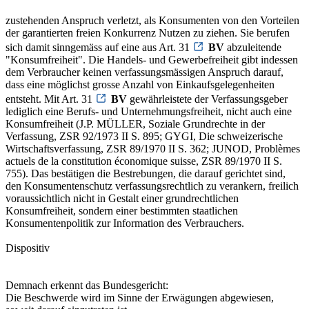
zustehenden Anspruch verletzt, als Konsumenten von den Vorteilen
der garantierten freien Konkurrenz Nutzen zu ziehen. Sie berufen
sich damit sinngemäss auf eine aus Art. 31
BV
abzuleitende
"Konsumfreiheit". Die Handels- und Gewerbefreiheit gibt indessen
dem Verbraucher keinen verfassungsmässigen Anspruch darauf,
dass eine möglichst grosse Anzahl von Einkaufsgelegenheiten
entsteht. Mit Art. 31
BV
gewährleistete der Verfassungsgeber
lediglich eine Berufs- und Unternehmungsfreiheit, nicht auch eine
Konsumfreiheit (J.P. MÜLLER, Soziale Grundrechte in der
Verfassung, ZSR 92/1973 II S. 895; GYGI, Die schweizerische
Wirtschaftsverfassung, ZSR 89/1970 II S. 362; JUNOD, Problèmes
actuels de la constitution économique suisse, ZSR 89/1970 II S.
755). Das bestätigen die Bestrebungen, die darauf gerichtet sind,
den Konsumentenschutz verfassungsrechtlich zu verankern, freilich
voraussichtlich nicht in Gestalt einer grundrechtlichen
Konsumfreiheit, sondern einer bestimmten staatlichen
Konsumentenpolitik zur Information des Verbrauchers.
Dispositiv
Demnach erkennt das Bundesgericht:
Die Beschwerde wird im Sinne der Erwägungen abgewiesen,