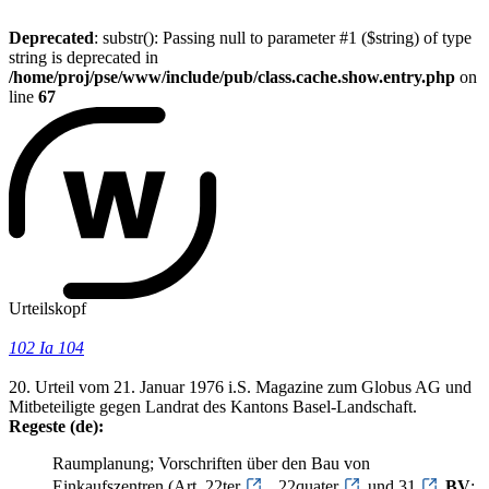
Deprecated
: substr(): Passing null to parameter #1 ($string) of type
string is deprecated in
/home/proj/pse/www/include/pub/class.cache.show.entry.php
on
line
67
Urteilskopf
102 Ia 104
20. Urteil vom 21. Januar 1976 i.S. Magazine zum Globus AG und
Mitbeteiligte gegen Landrat des Kantons Basel-Landschaft.
Regeste (de):
Raumplanung; Vorschriften über den Bau von
Einkaufszentren (Art. 22ter
, 22quater
und 31
BV
;