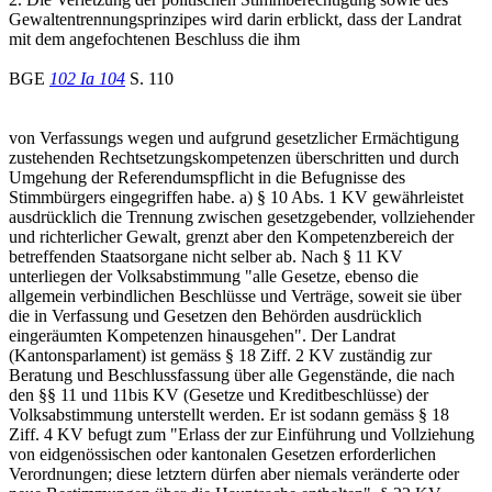
Gewaltentrennungsprinzipes wird darin erblickt, dass der Landrat
mit dem angefochtenen Beschluss die ihm
BGE
102 Ia 104
S. 110
von Verfassungs wegen und aufgrund gesetzlicher Ermächtigung
zustehenden Rechtsetzungskompetenzen überschritten und durch
Umgehung der Referendumspflicht in die Befugnisse des
Stimmbürgers eingegriffen habe. a) § 10 Abs. 1 KV gewährleistet
ausdrücklich die Trennung zwischen gesetzgebender, vollziehender
und richterlicher Gewalt, grenzt aber den Kompetenzbereich der
betreffenden Staatsorgane nicht selber ab. Nach § 11 KV
unterliegen der Volksabstimmung "alle Gesetze, ebenso die
allgemein verbindlichen Beschlüsse und Verträge, soweit sie über
die in Verfassung und Gesetzen den Behörden ausdrücklich
eingeräumten Kompetenzen hinausgehen". Der Landrat
(Kantonsparlament) ist gemäss § 18 Ziff. 2 KV zuständig zur
Beratung und Beschlussfassung über alle Gegenstände, die nach
den §§ 11 und 11bis KV (Gesetze und Kreditbeschlüsse) der
Volksabstimmung unterstellt werden. Er ist sodann gemäss § 18
Ziff. 4 KV befugt zum "Erlass der zur Einführung und Vollziehung
von eidgenössischen oder kantonalen Gesetzen erforderlichen
Verordnungen; diese letztern dürfen aber niemals veränderte oder