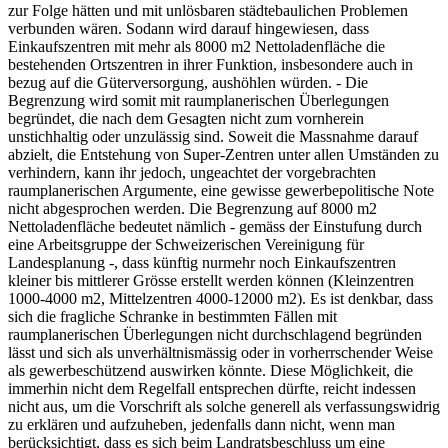
zur Folge hätten und mit unlösbaren städtebaulichen Problemen
verbunden wären. Sodann wird darauf hingewiesen, dass
Einkaufszentren mit mehr als 8000 m2 Nettoladenfläche die
bestehenden Ortszentren in ihrer Funktion, insbesondere auch in
bezug auf die Güterversorgung, aushöhlen würden. - Die
Begrenzung wird somit mit raumplanerischen Überlegungen
begründet, die nach dem Gesagten nicht zum vornherein
unstichhaltig oder unzulässig sind. Soweit die Massnahme darauf
abzielt, die Entstehung von Super-Zentren unter allen Umständen zu
verhindern, kann ihr jedoch, ungeachtet der vorgebrachten
raumplanerischen Argumente, eine gewisse gewerbepolitische Note
nicht abgesprochen werden. Die Begrenzung auf 8000 m2
Nettoladenfläche bedeutet nämlich - gemäss der Einstufung durch
eine Arbeitsgruppe der Schweizerischen Vereinigung für
Landesplanung -, dass künftig nurmehr noch Einkaufszentren
kleiner bis mittlerer Grösse erstellt werden können (Kleinzentren
1000-4000 m2, Mittelzentren 4000-12000 m2). Es ist denkbar, dass
sich die fragliche Schranke in bestimmten Fällen mit
raumplanerischen Überlegungen nicht durchschlagend begründen
lässt und sich als unverhältnismässig oder in vorherrschender Weise
als gewerbeschützend auswirken könnte. Diese Möglichkeit, die
immerhin nicht dem Regelfall entsprechen dürfte, reicht indessen
nicht aus, um die Vorschrift als solche generell als verfassungswidrig
zu erklären und aufzuheben, jedenfalls dann nicht, wenn man
berücksichtigt, dass es sich beim Landratsbeschluss um eine