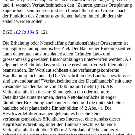
und 4, wonach Verkaufseinheiten den "Zentren gemäss Ortsplanung
zugeordnet" sein müssen und sich hinsichtlich ihrer Grösse "nach
der Funktion des Zentrums zu richten haben, innerhalb dem sie
erstellt werden sollen".
BGE
102 Ia 104
S. 121
Die Erhaltung oder Neuschaffung funktionsfähiger Ortszentren ist
ein legitimes raumplanerisches Ziel. Der Bau neuer Einkaufszentren
kann daher auch aus ortsplanerischen Gründen lage- und
grössenmässig gewissen Einschränkungen unterworfen werden. Als
allgemeine Richtlinie lassen sich die erwähnten Vorschriften nicht
beanstanden. Ihr Wortlaut schliesst eine verfassungskonforme
Handhabung nicht aus. d) Die Vorschriften des Landratsbeschlusses
sind anwendbar auf "Verkaufseinheiten des Detailhandels" mit einer
Gesamtnettoladenfläche von 1000 m2 und mehr (§ 1). Als
Verkaufseinheit in diesem Sinne gelten ein oder mehrere
Detailhandelsunternehmen, deren Nettoladenfläche in enger
räumlicher Beziehung zueinander stehen und die unter sich eine
bauliche oder planerische Einheit bilden (§ 2 Abs. 4). Die
Beschwerdeführer machen geltend, es bestehe kein
verfassungsmässiges öffentliches Interesse, eine gemäss dieser
Begriffsumschreibung unter den Landratsbeschluss fallende
Verkaufseinheit mit über 1000 m2 Nettoladenfläche anders zu