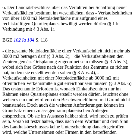
6. Der Landratsbeschluss über das Verfahren bei Schaffung neuer
Verkaufsflächen bestimmt im wesentlichen, dass - Verkaufseinheiten
von über 1000 m2 Nettoladenfläche nur aufgrund eines
rechtskräftigen Quartierplanes bewilligt werden dürfen (§ 1 in
Verbindung mit § 3 Abs. 1),
BGE
102 Ia 104
S. 118
- die gesamte Nettoladenfläche einer Verkaufseinheit nicht mehr als
8000 m2 betragen darf (§ 3 Abs. 2), - die Verkaufseinheiten den
Zentren gemäss Ortsplanung zugeordnet sein müssen (§ 3 Abs. 3),
wobei sich ihre Grösse nach der Funktion des Zentrums zu richten
hat, in dem sie erstellt werden sollen (§ 3 Abs. 4), -
Verkaufseinheiten mit einer Nettoladenfläche ab 3000 m2 mit
öffentlichen Verkehrsmitteln gut erreichbar sein müssen (§ 3 Abs. 6).
Das erstgenannte Erfordernis, wonach Einkaufszentren nur im
Rahmen eines Quartierplanes erstellt werden dürfen, leuchtet ohne
weiteres ein und wird von den Beschwerdeführern mit Grund nicht
beanstandet. Doch auch die weiteren Anforderungen können im
Grundsatz einem zulässigen raumplanerischen Anliegen
entsprechen. Ob sie im Ausmass haltbar sind, wird noch zu prüfen
sein. Vorab ist festzuhalten, dass nach dem Wortlaut und dem Sinn
des Landratsbeschlusses keine Unterscheidung danach getroffen
wird, welche Unternehmen oder Firmen in den betreffenden