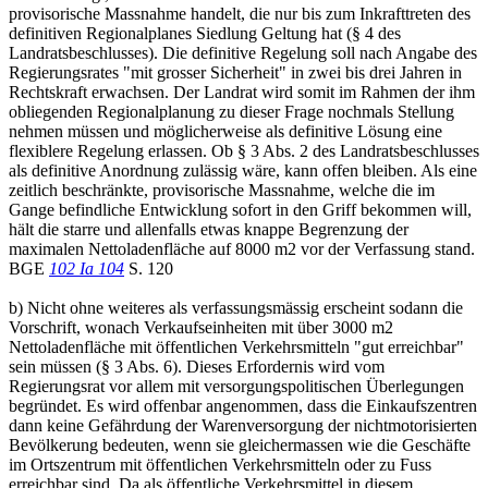
provisorische Massnahme handelt, die nur bis zum Inkrafttreten des
definitiven Regionalplanes Siedlung Geltung hat (§ 4 des
Landratsbeschlusses). Die definitive Regelung soll nach Angabe des
Regierungsrates "mit grosser Sicherheit" in zwei bis drei Jahren in
Rechtskraft erwachsen. Der Landrat wird somit im Rahmen der ihm
obliegenden Regionalplanung zu dieser Frage nochmals Stellung
nehmen müssen und möglicherweise als definitive Lösung eine
flexiblere Regelung erlassen. Ob § 3 Abs. 2 des Landratsbeschlusses
als definitive Anordnung zulässig wäre, kann offen bleiben. Als eine
zeitlich beschränkte, provisorische Massnahme, welche die im
Gange befindliche Entwicklung sofort in den Griff bekommen will,
hält die starre und allenfalls etwas knappe Begrenzung der
maximalen Nettoladenfläche auf 8000 m2 vor der Verfassung stand.
BGE
102 Ia 104
S. 120
b) Nicht ohne weiteres als verfassungsmässig erscheint sodann die
Vorschrift, wonach Verkaufseinheiten mit über 3000 m2
Nettoladenfläche mit öffentlichen Verkehrsmitteln "gut erreichbar"
sein müssen (§ 3 Abs. 6). Dieses Erfordernis wird vom
Regierungsrat vor allem mit versorgungspolitischen Überlegungen
begründet. Es wird offenbar angenommen, dass die Einkaufszentren
dann keine Gefährdung der Warenversorgung der nichtmotorisierten
Bevölkerung bedeuten, wenn sie gleichermassen wie die Geschäfte
im Ortszentrum mit öffentlichen Verkehrsmitteln oder zu Fuss
erreichbar sind. Da als öffentliche Verkehrsmittel in diesem