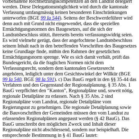
vorbehaltene Rechtsetzungskompetenzen an den Landrat delegiert
werden. Diese Delegationsmöglichkeit wird durch die kantonale
Verfassung umfangmässig keinen besonderen Einschränkungen
unterworfen (BGE
99 Ia 544
). Seitens der Beschwerdeführer wird
denn auch mit Grund nicht eingewendet, dass die speziellen
Ermächtigungsnormen des Baugesetzes, auf die sich der
Landratsbeschluss stützt, ihrerseits bereits verfassungswidrig seien.
Es wird vielmehr gerügt, dass der angefochtene Landratsbeschluss
seinem Inhalt nach in den betreffenden Vorschriften des Baugesetzes
keine Grundlage finde, mithin den Rahmen der gesetzlichen
Ermächtigungsnorm sprenge. Wie es sich damit verhält, prüft das
Bundesgericht, da die fraglichen Normen nicht dem
Verfassungsrecht, sondern dem kantonalen Gesetzesrecht
angehören, lediglich unter dem Gesichtswinkel der Willkür (BGE
99 Ia 540
, BGE
98 Ia 591
). c) Das BauG regelt in den §§ 35-44 das
Verfahren und den Gegenstand der Regionalplanung. § 35 Abs. 1
BauG verpflichtet den "Kanton", Regionalpläne und, soweit nötig,
regionale Detailpläne zu erlassen. Nach § 35 Abs. 2 sind
Regionalpläne vom Landrat, regionale Detailpläne vom
Regierungsrat zu genehmigen. Die regionale Detailplanung sowie
die Bauvorschriften der Gemeinden müssen den vom Landrat zu
erlassenden Regionalplänen angepasst werden (§ 42 BauG). Das
BauG umschreibt den möglichen Zweck und Inhalt dieser
Regionalpläne nicht abschliessend, sondern nur beispielhaft. Die
entsprechende Bestimmung in § 41 BauG lautet: