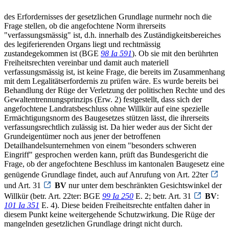
des Erfordernisses der gesetzlichen Grundlage nurmehr noch die
Frage stellen, ob die angefochtene Norm ihrerseits
"verfassungsmässig" ist, d.h. innerhalb des Zuständigkeitsbereiches
des legiferierenden Organs liegt und rechtmässig
zustandegekommen ist (BGE
98 Ia 591
). Ob sie mit den berührten
Freiheitsrechten vereinbar und damit auch materiell
verfassungsmässig ist, ist keine Frage, die bereits im Zusammenhang
mit dem Legalitätserfordernis zu prüfen wäre. Es wurde bereits bei
Behandlung der Rüge der Verletzung der politischen Rechte und des
Gewaltentrennungsprinzips (Erw. 2) festgestellt, dass sich der
angefochtene Landratsbeschluss ohne Willkür auf eine spezielle
Ermächtigungsnorm des Baugesetzes stützen lässt, die ihrerseits
verfassungsrechtlich zulässig ist. Da hier weder aus der Sicht der
Grundeigentümer noch aus jener der betroffenen
Detailhandelsunternehmen von einem "besonders schweren
Eingriff" gesprochen werden kann, prüft das Bundesgericht die
Frage, ob der angefochtene Beschluss im kantonalen Baugesetz eine
genügende Grundlage findet, auch auf Anrufung von Art. 22ter
und Art. 31
BV
nur unter dem beschränkten Gesichtswinkel der
Willkür (betr. Art. 22ter: BGE
99 Ia 250
E. 2; betr. Art. 31
BV
:
101 Ia 351
E. 4). Diese beiden Freiheitsrechte entfalten daher in
diesem Punkt keine weitergehende Schutzwirkung. Die Rüge der
mangelnden gesetzlichen Grundlage dringt nicht durch.