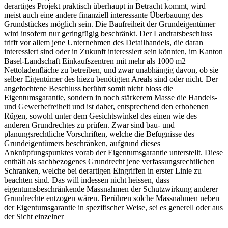
derartiges Projekt praktisch überhaupt in Betracht kommt, wird
meist auch eine andere finanziell interessante Überbauung des
Grundstückes möglich sein. Die Baufreiheit der Grundeigentümer
wird insofern nur geringfügig beschränkt. Der Landratsbeschluss
trifft vor allem jene Unternehmen des Detailhandels, die daran
interessiert sind oder in Zukunft interessiert sein könnten, im Kanton
Basel-Landschaft Einkaufszentren mit mehr als 1000 m2
Nettoladenfläche zu betreiben, und zwar unabhängig davon, ob sie
selber Eigentümer des hiezu benötigten Areals sind oder nicht. Der
angefochtene Beschluss berührt somit nicht bloss die
Eigentumsgarantie, sondern in noch stärkerem Masse die Handels-
und Gewerbefreiheit und ist daher, entsprechend den erhobenen
Rügen, sowohl unter dem Gesichtswinkel des einen wie des
anderen Grundrechtes zu prüfen. Zwar sind bau- und
planungsrechtliche Vorschriften, welche die Befugnisse des
Grundeigentümers beschränken, aufgrund dieses
Anknüpfungspunktes vorab der Eigentumsgarantie unterstellt. Diese
enthält als sachbezogenes Grundrecht jene verfassungsrechtlichen
Schranken, welche bei derartigen Eingriffen in erster Linie zu
beachten sind. Das will indessen nicht heissen, dass
eigentumsbeschränkende Massnahmen der Schutzwirkung anderer
Grundrechte entzogen wären. Berühren solche Massnahmen neben
der Eigentumsgarantie in spezifischer Weise, sei es generell oder aus
der Sicht einzelner