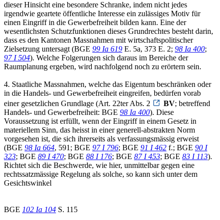
dieser Hinsicht eine besondere Schranke, indem nicht jedes
irgendwie geartete öffentliche Interesse ein zulässiges Motiv für
einen Eingriff in die Gewerbefreiheit bilden kann. Eine der
wesentlichsten Schutzfunktionen dieses Grundrechtes besteht darin,
dass es den Kantonen Massnahmen mit wirtschaftspolitischer
Zielsetzung untersagt (BGE
99 Ia 619
E. 5a, 373 E. 2;
98 Ia 400
;
97 I 504
). Welche Folgerungen sich daraus im Bereiche der
Raumplanung ergeben, wird nachfolgend noch zu erörtern sein.
4. Staatliche Massnahmen, welche das Eigentum beschränken oder
in die Handels- und Gewerbefreiheit eingreifen, bedürfen vorab
einer gesetzlichen Grundlage (Art. 22ter Abs. 2
BV
; betreffend
Handels- und Gewerbefreiheit: BGE
98 Ia 400
). Diese
Voraussetzung ist erfüllt, wenn der Eingriff in einem Gesetz in
materiellem Sinn, das heisst in einer generell-abstrakten Norm
vorgesehen ist, die sich ihrerseits als verfassungsmässig erweist
(BGE
98 Ia 664
, 591; BGE
97 I 796
; BGE
91 I 462
f.; BGE
90 I
323
; BGE
89 I 470
; BGE
88 I 176
; BGE
87 I 453
; BGE
83 I 113
).
Richtet sich die Beschwerde, wie hier, unmittelbar gegen eine
rechtssatzmässige Regelung als solche, so kann sich unter dem
Gesichtswinkel
BGE
102 Ia 104
S. 115