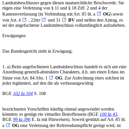
Landratsbeschlusses gegen diesen staatsrechtliche Beschwerde. Sie
rügen eine Verletzung von § 11 und § 18 Ziff. 2 und 4 der
Kantonsverfassung (in Verbindung mit Art. 85 lit. a
OG
) sowie
von Art. 4
, 22ter
und 31
BV
und stellen den Antrag, es
sei der angefochtene Landratsbeschluss vollumfänglich aufzuheben.
Erwägungen
Das Bundesgericht zieht in Erwägung:
1. a) Beim angefochtenen Landratsbeschluss handelt es sich um eine
Anordnung generell-abstrakten Charakters, d.h. um einen Erlass im
Sinne von Art. 84 Abs. 1
OG
. Zur Anfechtung eines solchen ist
jeder legitimiert, auf den die als verfassungswidrig
BGE
102 Ia 104
S. 108
bezeichneten Vorschriften künftig einmal angewendet werden
könnten; es genügt ein virtuelles Betroffensein (BGE
100 Ia 43
,
BGE
99 Ia 396
E. Ia mit Hinweisen). Soweit gestützt auf Art. 85 lit.
a
OG
eine Verletzung der Referendumspflicht gerügt wird, ist