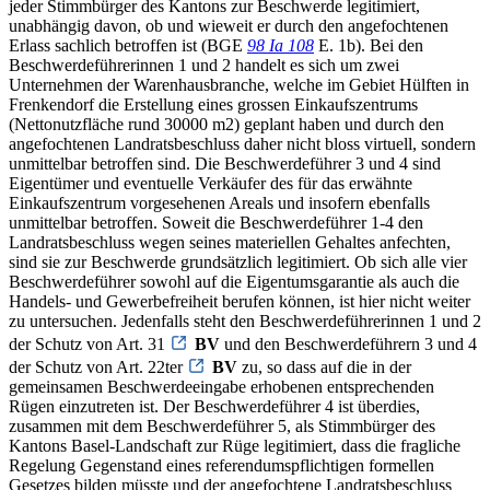
jeder Stimmbürger des Kantons zur Beschwerde legitimiert,
unabhängig davon, ob und wieweit er durch den angefochtenen
Erlass sachlich betroffen ist (BGE
98 Ia 108
E. 1b). Bei den
Beschwerdeführerinnen 1 und 2 handelt es sich um zwei
Unternehmen der Warenhausbranche, welche im Gebiet Hülften in
Frenkendorf die Erstellung eines grossen Einkaufszentrums
(Nettonutzfläche rund 30000 m2) geplant haben und durch den
angefochtenen Landratsbeschluss daher nicht bloss virtuell, sondern
unmittelbar betroffen sind. Die Beschwerdeführer 3 und 4 sind
Eigentümer und eventuelle Verkäufer des für das erwähnte
Einkaufszentrum vorgesehenen Areals und insofern ebenfalls
unmittelbar betroffen. Soweit die Beschwerdeführer 1-4 den
Landratsbeschluss wegen seines materiellen Gehaltes anfechten,
sind sie zur Beschwerde grundsätzlich legitimiert. Ob sich alle vier
Beschwerdeführer sowohl auf die Eigentumsgarantie als auch die
Handels- und Gewerbefreiheit berufen können, ist hier nicht weiter
zu untersuchen. Jedenfalls steht den Beschwerdeführerinnen 1 und 2
der Schutz von Art. 31
BV
und den Beschwerdeführern 3 und 4
der Schutz von Art. 22ter
BV
zu, so dass auf die in der
gemeinsamen Beschwerdeeingabe erhobenen entsprechenden
Rügen einzutreten ist. Der Beschwerdeführer 4 ist überdies,
zusammen mit dem Beschwerdeführer 5, als Stimmbürger des
Kantons Basel-Landschaft zur Rüge legitimiert, dass die fragliche
Regelung Gegenstand eines referendumspflichtigen formellen
Gesetzes bilden müsste und der angefochtene Landratsbeschluss