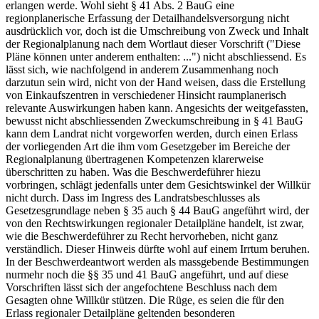
erlangen werde. Wohl sieht § 41 Abs. 2 BauG eine
regionplanerische Erfassung der Detailhandelsversorgung nicht
ausdrücklich vor, doch ist die Umschreibung von Zweck und Inhalt
der Regionalplanung nach dem Wortlaut dieser Vorschrift ("Diese
Pläne können unter anderem enthalten: ...") nicht abschliessend. Es
lässt sich, wie nachfolgend in anderem Zusammenhang noch
darzutun sein wird, nicht von der Hand weisen, dass die Erstellung
von Einkaufszentren in verschiedener Hinsicht raumplanerisch
relevante Auswirkungen haben kann. Angesichts der weitgefassten,
bewusst nicht abschliessenden Zweckumschreibung in § 41 BauG
kann dem Landrat nicht vorgeworfen werden, durch einen Erlass
der vorliegenden Art die ihm vom Gesetzgeber im Bereiche der
Regionalplanung übertragenen Kompetenzen klarerweise
überschritten zu haben. Was die Beschwerdeführer hiezu
vorbringen, schlägt jedenfalls unter dem Gesichtswinkel der Willkür
nicht durch. Dass im Ingress des Landratsbeschlusses als
Gesetzesgrundlage neben § 35 auch § 44 BauG angeführt wird, der
von den Rechtswirkungen regionaler Detailpläne handelt, ist zwar,
wie die Beschwerdeführer zu Recht hervorheben, nicht ganz
verständlich. Dieser Hinweis dürfte wohl auf einem Irrtum beruhen.
In der Beschwerdeantwort werden als massgebende Bestimmungen
nurmehr noch die §§ 35 und 41 BauG angeführt, und auf diese
Vorschriften lässt sich der angefochtene Beschluss nach dem
Gesagten ohne Willkür stützen. Die Rüge, es seien die für den
Erlass regionaler Detailpläne geltenden besonderen