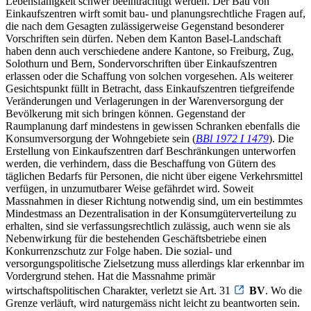
Lebensfähigkeit schwer beeinträchtigt werden. Der Bau von
Einkaufszentren wirft somit bau- und planungsrechtliche Fragen auf,
die nach dem Gesagten zulässigerweise Gegenstand besonderer
Vorschriften sein dürfen. Neben dem Kanton Basel-Landschaft
haben denn auch verschiedene andere Kantone, so Freiburg, Zug,
Solothurn und Bern, Sondervorschriften über Einkaufszentren
erlassen oder die Schaffung von solchen vorgesehen. Als weiterer
Gesichtspunkt füllt in Betracht, dass Einkaufszentren tiefgreifende
Veränderungen und Verlagerungen in der Warenversorgung der
Bevölkerung mit sich bringen können. Gegenstand der
Raumplanung darf mindestens in gewissen Schranken ebenfalls die
Konsumversorgung der Wohngebiete sein (
BBl 1972 I 1479
). Die
Erstellung von Einkaufszentren darf Beschränkungen unterworfen
werden, die verhindern, dass die Beschaffung von Gütern des
täglichen Bedarfs für Personen, die nicht über eigene Verkehrsmittel
verfügen, in unzumutbarer Weise gefährdet wird. Soweit
Massnahmen in dieser Richtung notwendig sind, um ein bestimmtes
Mindestmass an Dezentralisation in der Konsumgüterverteilung zu
erhalten, sind sie verfassungsrechtlich zulässig, auch wenn sie als
Nebenwirkung für die bestehenden Geschäftsbetriebe einen
Konkurrenzschutz zur Folge haben. Die sozial- und
versorgungspolitische Zielsetzung muss allerdings klar erkennbar im
Vordergrund stehen. Hat die Massnahme primär
wirtschaftspolitischen Charakter, verletzt sie Art. 31
BV
. Wo die
Grenze verläuft, wird naturgemäss nicht leicht zu beantworten sein.