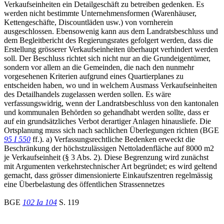
Verkaufseinheiten ein Detailgeschäft zu betreiben gedenken. Es
werden nicht bestimmte Unternehmensformen (Warenhäuser,
Kettengeschäfte, Discountläden usw.) von vornherein
ausgeschlossen. Ebensowenig kann aus dem Landratsbeschluss und
dem Begleitbericht des Regierungsrates gefolgert werden, dass die
Erstellung grösserer Verkaufseinheiten überhaupt verhindert werden
soll. Der Beschluss richtet sich nicht nur an die Grundeigentümer,
sondern vor allem an die Gemeinden, die nach den nunmehr
vorgesehenen Kriterien aufgrund eines Quartierplanes zu
entscheiden haben, wo und in welchem Ausmass Verkaufseinheiten
des Detailhandels zugelassen werden sollen. Es wäre
verfassungswidrig, wenn der Landratsbeschluss von den kantonalen
und kommunalen Behörden so gehandhabt werden sollte, dass er
auf ein grundsätzliches Verbot derartiger Anlagen hinausliefe. Die
Ortsplanung muss sich nach sachlichen Überlegungen richten (BGE
95 I 550
ff.). a) Verfassungsrechtliche Bedenken erweckt die
Beschränkung der höchstzulässigen Nettoladenfläche auf 8000 m2
je Verkaufseinheit (§ 3 Abs. 2). Diese Begrenzung wird zunächst
mit Argumenten verkehrstechnischer Art begründet; es wird geltend
gemacht, dass grösser dimensionierte Einkaufszentren regelmässig
eine Überbelastung des öffentlichen Strassennetzes
BGE
102 Ia 104
S. 119