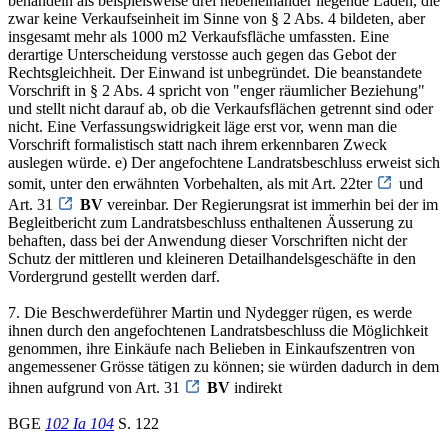
behandeln als beispielsweise drei nebeneinander liegende Läden, die
zwar keine Verkaufseinheit im Sinne von § 2 Abs. 4 bildeten, aber
insgesamt mehr als 1000 m2 Verkaufsfläche umfassten. Eine
derartige Unterscheidung verstosse auch gegen das Gebot der
Rechtsgleichheit. Der Einwand ist unbegründet. Die beanstandete
Vorschrift in § 2 Abs. 4 spricht von "enger räumlicher Beziehung"
und stellt nicht darauf ab, ob die Verkaufsflächen getrennt sind oder
nicht. Eine Verfassungswidrigkeit läge erst vor, wenn man die
Vorschrift formalistisch statt nach ihrem erkennbaren Zweck
auslegen würde. e) Der angefochtene Landratsbeschluss erweist sich
somit, unter den erwähnten Vorbehalten, als mit Art. 22ter
und
Art. 31
BV
vereinbar. Der Regierungsrat ist immerhin bei der im
Begleitbericht zum Landratsbeschluss enthaltenen Äusserung zu
behaften, dass bei der Anwendung dieser Vorschriften nicht der
Schutz der mittleren und kleineren Detailhandelsgeschäfte in den
Vordergrund gestellt werden darf.
7. Die Beschwerdeführer Martin und Nydegger rügen, es werde
ihnen durch den angefochtenen Landratsbeschluss die Möglichkeit
genommen, ihre Einkäufe nach Belieben in Einkaufszentren von
angemessener Grösse tätigen zu können; sie würden dadurch in dem
ihnen aufgrund von Art. 31
BV
indirekt
BGE
102 Ia 104
S. 122