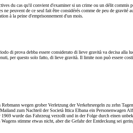
jectives du cas qu'il convient d'examiner si un crime ou un délit commis
 ne peuvent de ce seul fait être considérés comme de peu de gravité au s
ation à la peine d'emprisonnement d'un mois.
odo di prova debba essere considerato di lieve gravità va decisa alla luc
enuti, per questo solo fatto, di lieve gravità. Il limite non può essere c
rn Rebmann wegen grober Verletzung der Verkehrsregeln zu zehn Tagen 
n Mailand zum Nachteil der Società Ittica Elbana ein Personenwagen Al
 1969 wurde das Fahrzeug verzollt und in der Folge durch einen unb
des Wagens stimme etwas nicht, aber die Gefahr der Entdeckung sei ger