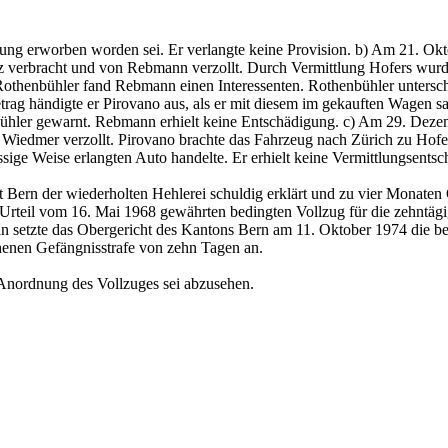
ndlung erworben worden sei. Er verlangte keine Provision. b) Am 21. O
 verbracht und von Rebmann verzollt. Durch Vermittlung Hofers wurde
Rothenbühler fand Rebmann einen Interessenten. Rothenbühler untersc
n Betrag händigte er Pirovano aus, als er mit diesem im gekauften Wage
bühler gewarnt. Rebmann erhielt keine Entschädigung. c) Am 29. Deze
 Wiedmer verzollt. Pirovano brachte das Fahrzeug nach Zürich zu Hof
sige Weise erlangten Auto handelte. Er erhielt keine Vermittlungsents
Bern der wiederholten Hehlerei schuldig erklärt und zu vier Monaten 
 Urteil vom 16. Mai 1968 gewährten bedingten Vollzug für die zehntäg
in setzte das Obergericht des Kantons Bern am 11. Oktober 1974 die b
henen Gefängnisstrafe von zehn Tagen an.
Anordnung des Vollzuges sei abzusehen.