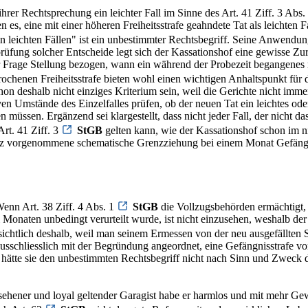
ihrer Rechtsprechung ein leichter Fall im Sinne des Art. 41 Ziff. 3 Abs.
 eine mit einer höheren Freiheitsstrafe geahndete Tat als leichten Fall
leichten Fällen" ist ein unbestimmter Rechtsbegriff. Seine Anwendung 
rprüfung solcher Entscheide legt sich der Kassationshof eine gewisse 
 Frage Stellung bezogen, wann ein während der Probezeit begangenes 
prochenen Freiheitsstrafe bieten wohl einen wichtigen Anhaltspunkt für
hon deshalb nicht einziges Kriterium sein, weil die Gerichte nicht imm
en Umstände des Einzelfalles prüfen, ob der neuen Tat ein leichtes od
üssen. Ergänzend sei klargestellt, dass nicht jeder Fall, der nicht das
rt. 41 Ziff. 3
StGB
gelten kann, wie der Kassationshof schon im nic
anz vorgenommene schematische Grenzziehung bei einem Monat Gefängnis
Wenn Art. 38 Ziff. 4 Abs. 1
StGB
die Vollzugsbehörden ermächtigt, 
i Monaten unbedingt verurteilt wurde, ist nicht einzusehen, weshalb de
ichtlich deshalb, weil man seinem Ermessen von der neu ausgefällten S
ausschliesslich mit der Begründung angeordnet, eine Gefängnisstrafe v
hätte sie den unbestimmten Rechtsbegriff nicht nach Sinn und Zweck der
sehener und loyal geltender Garagist habe er harmlos und mit mehr Gew