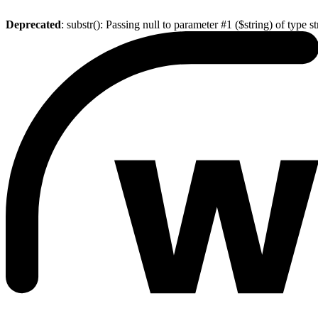
Deprecated
: substr(): Passing null to parameter #1 ($string) of type s