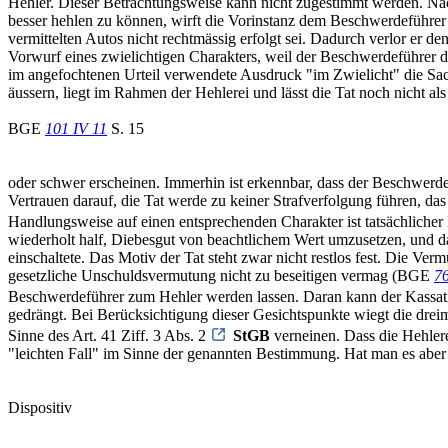
Hehler. Dieser Betrachtungsweise kann nicht zugestimmt werden. Na
besser hehlen zu können, wirft die Vorinstanz dem Beschwerdeführer n
vermittelten Autos nicht rechtmässig erfolgt sei. Dadurch verlor er
Vorwurf eines zwielichtigen Charakters, weil der Beschwerdeführer di
im angefochtenen Urteil verwendete Ausdruck "im Zwielicht" die Sach
äussern, liegt im Rahmen der Hehlerei und lässt die Tat noch nicht al
BGE
101 IV 11
S. 15
oder schwer erscheinen. Immerhin ist erkennbar, dass der Beschwerd
Vertrauen darauf, die Tat werde zu keiner Strafverfolgung führen, da
Handlungsweise auf einen entsprechenden Charakter ist tatsächlicher 
wiederholt half, Diebesgut von beachtlichem Wert umzusetzen, und das
einschaltete. Das Motiv der Tat steht zwar nicht restlos fest. Die Ver
gesetzliche Unschuldsvermutung nicht zu beseitigen vermag (BGE
76
Beschwerdeführer zum Hehler werden lassen. Daran kann der Kassati
gedrängt. Bei Berücksichtigung dieser Gesichtspunkte wiegt die dreim
Sinne des Art. 41 Ziff. 3 Abs. 2
StGB
verneinen. Dass die Hehlere
"leichten Fall" im Sinne der genannten Bestimmung. Hat man es aber n
Dispositiv