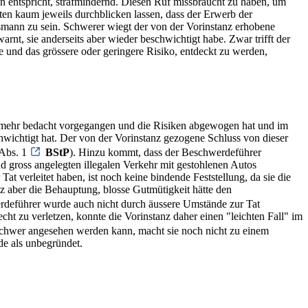
n entspricht, strafmindernd. Diesen Ruf missbraucht zu haben, um
ten kaum jeweils durchblicken lassen, dass der Erwerb der
tsmann zu sein. Schwerer wiegt der von der Vorinstanz erhobene
rnt, sie anderseits aber wieder beschwichtigt habe. Zwar trifft der
 und das grössere oder geringere Risiko, entdeckt zu werden,
ielmehr bedacht vorgegangen und die Risiken abgewogen hat und im
hwichtigt hat. Der von der Vorinstanz gezogene Schluss von dieser
 Abs. 1
BStP
). Hinzu kommt, dass der Beschwerdeführer
d gross angelegten illegalen Verkehr mit gestohlenen Autos
at verleitet haben, ist noch keine bindende Feststellung, da sie die
nz aber die Behauptung, blosse Gutmütigkeit hätte den
rdeführer wurde auch nicht durch äussere Umstände zur Tat
ht zu verletzen, konnte die Vorinstanz daher einen "leichten Fall" im
s schwer angesehen werden kann, macht sie noch nicht zu einem
de als unbegründet.