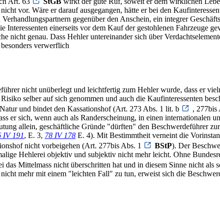
ch Art. 63
StGB
wirkt der gute Ruf, soweit er dem wirklichen Lebe
icht vor. Wäre er darauf ausgegangen, hätte er bei den Kaufinteressen
 den Verhandlungspartnern gegenüber den Anschein, ein integrer Geschäf
e Interessenten einerseits vor dem Kauf der gestohlenen Fahrzeuge gewa
e nicht genau. Dass Hehler untereinander sich über Verdachtselemente
s besonders verwerflich
eführer nicht unüberlegt und leichtfertig zum Hehler wurde, dass er v
s Risiko selber auf sich genommen und auch die Kaufinteressenten besc
Natur und bindet den Kassationshof (Art. 273 Abs. 1 lit. b
, 277bis
s er sich, wenn auch als Randerscheinung, in einen internationalen un
mutung allein, geschäftliche Gründe "dürften" den Beschwerdeführer zur T
 IV 191
, E. 3,
78 IV 178
E. 4). Mit Bestimmtheit verneint die Vorinsta
onshof nicht vorbeigehen (Art. 277bis Abs. 1
BStP
). Der Beschwe
alige Hehlerei objektiv und subjektiv nicht mehr leicht. Ohne Bundesrec
i das Mittelmass nicht überschritten hat und in diesem Sinne nicht al
icht mehr mit einem "leichten Fall" zu tun, erweist sich die Beschwer