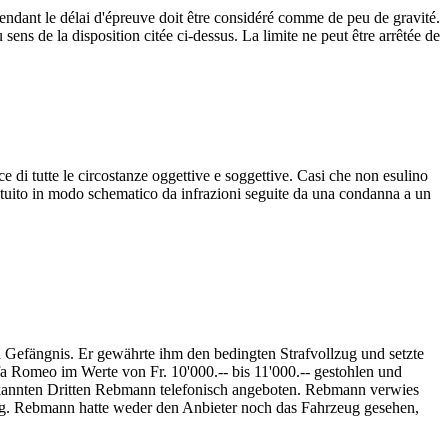
 pendant le délai d'épreuve doit être considéré comme de peu de gravité.
ens de la disposition citée ci-dessus. La limite ne peut être arrêtée de
e di tutte le circostanze oggettive e soggettive. Casi che non esulino
ostituito in modo schematico da infrazioni seguite da una condanna a un
Gefängnis. Er gewährte ihm den bedingten Strafvollzug und setzte
fa Romeo im Werte von Fr. 10'000.-- bis 11'000.-- gestohlen und
ekannten Dritten Rebmann telefonisch angeboten. Rebmann verwies
ing. Rebmann hatte weder den Anbieter noch das Fahrzeug gesehen,