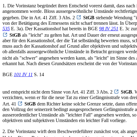
1. Die Vorinstanz begründet ihren Entscheid vorerst damit, dass nach 
angenommen werde. Bloss aussergewöhnliche Umstände rechtfertigten es,
gegeben. Die in Art. 41 Ziff. 3 Abs. 2
StGB
stehende Wendung "in 
von der Betätigung des Ermessens nicht scharf trennen lässt. In Übe
535
E. 3a). Der Kassationshof hat bereits in BGE
98 IV 251
E. 3c zur
StGB
als "leicht" zu gelten hat. Art und Dauer der erneut ausges
aber für den Kassationshof, der die Tat selbständig bewerten muss, sc
muss auch der Kassationshof auf Grund aller objektiven und subjektiv
ob allenfalls aussergewöhnliche Umstände in Betracht gezogen werden m
nicht als "schwer" angesehen werden kann, als "leicht" im Sinne des A
erkannt hat. Nach diesen Grundsätzen erscheint die von der Vorinst
BGE
101 IV 11
S. 14
und entspricht nicht dem Sinne von Art. 41 Ziff. 3 Abs. 2
StGB
. 
verzichten, wenn er für die neue Tat zu einer Gefängnisstrafe von dre
Art. 41
StGB
dem Richter keine solche Grenze setzte, dann offens
den Vollzug der seinerzeit bedingt ausgesprochenen Gefängnisstrafe 
ausserordentlicher Umstände als "leichter Fall" angesehen werden, so 
objektiven und subjektiven Umständen ein leichter Fall vorliege.
2. Die Vorinstanz wirft dem Beschwerdeführer zunächst vor, als ange