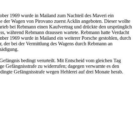
ktober 1969 wurde in Mailand zum Nachteil des Maveri ein
 der Wagen von Pirovano zuerst Acklin angeboten. Dieser wollte
hrieb bei Rebmann einen Kaufvertrag und drückte den ursprünglich
n sass, während Rebmann draussen wartete. Rebmann hatte Verdacht
mber 1969 wurde in Mailand ein weiterer Porsche gestohlen, durch
er, der bei der Vermittlung des Wagens durch Rebmann an
chädigung.
Gefängnis bedingt verurteilt. Mit Entscheid vom gleichen Tag
ige Gefängnisstrafe zu widerrufen; dagegen verwarnte es den
edingte Gefängnisstrafe wegen Hehlerei auf drei Monate herab.