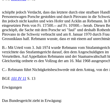
schöpfte jedoch Verdacht, dass das letztere durch eine strafbare Ha
Personenwagen Porsche gestohlen und durch Pirovano in die Schweiz
ihn jedoch nicht kaufen und wies Hofer und Acklin an Rebmann. In 
eingesetzten Preis von Fr. 15'500.-- auf Fr. 10'000.-- herab. Diese
geschöpft, die Sache mit dem Porsche sei "faul" und deshalb Rothen
Pirovano in die Schweiz verbracht und am 8. Januar 1970 durch Frau
Grossniklaus half. Rebmann wusste, dass er mit einem auf unrechtmäs
B.- Mit Urteil vom 3. Juli 1974 wurde Rebmann vom Strafamtsgericht 
verzichtete das Strafamtsgericht darauf, den dem Angeschuldigten im
Verurteilten. Auf Appellation Rebmanns und der Staatsanwaltschaft h
Gleichzeitig ordnete es den Vollzug der am 16. Mai 1968 ausgesproc
C.- Rebmann führt Nichtigkeitsbeschwerde mit dem Antrag, von der 
BGE
101 IV 11
S. 13
Erwägungen
Das Bundesgericht zieht in Erwägung: