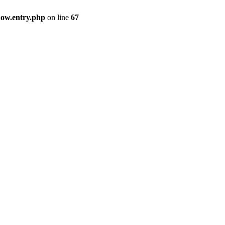
how.entry.php
on line
67