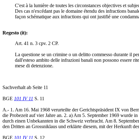
C'est à la lumière de toutes les circonstances objectives et sub
Des cas n'excédant pas le domaine étendu des infractions banales
façon schématique aux infractions qui ont justifié une condamn
Regesto (it):
Art. 41 n. 3 cpv. 2 CP.
La questione se un crimine o un delitto commesso durante il peri
dall'esteso ambito delle infrazioni banali non possono essere rit
mese di detenzione.
Sachverhalt ab Seite 11
BGE
101 IV 11
S. 11
A.- 1. Am 16. Mai 1968 verurteilte der Gerichtspräsident IX von Be
die Probezeit auf vier Jahre an. 2. a) Am 5. September 1969 wurde i
durch einen Unbekannten in die Schweiz verbracht. Am 8. September
den Dritten an Grossniklaus und erklärte diesem, mit der Herkunft 
BGE
101 IV 11
S. 12