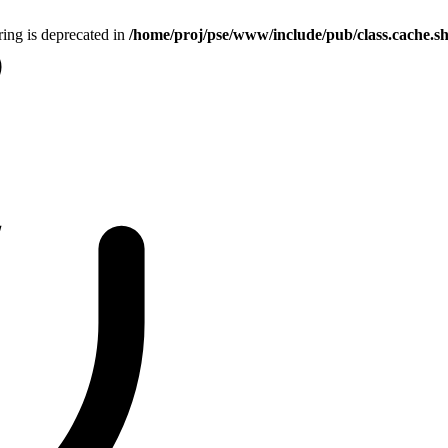
tring is deprecated in
/home/proj/pse/www/include/pub/class.cache.s