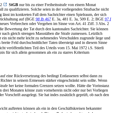
 2
StGB
nur bis zu einer Freiheitsstrafe von einem Monat
 zu qualifizieren. Solche seien in der vorliegenden Strafsache nicht
lässt im konkreten Fall dem Sachrichter einen Spielraum, der sich
Zurückhaltung auf (BGE
98 Ib 467
E. 3a, 481 E. 3a, 509 E. 2; BGE
97 I
neues Verbrechen oder Vergehen im Sinne von Art. 41 Ziff. 3 Abs. 2
 die Bewertung der Tat durch den kantonalen Sachrichter. Sie können
er nach gleich strengen Massstäben die Strafe zumessen. Letztlich
er ein nicht mehr leicht zu nehmendes Verschulden zugrunde liege und
 breite Feld durchschnittlicher Taten übersteigt und in diesem Sinne
ht veröffentlichten Teil des Urteils vom 15. Mai 1972 i.S. Stierli
 für sich allein genommen als ein zu starres Kriterium
auf eine Rückversetzung des bedingt Entlassenen selbst dann zu
r Richter in seinem Ermessen stärker eingeschränkt sein sollte. Wenn
trafe her keine formalen Grenzen setzen wollte. Hätte die Vorinstanz
on drei Monaten könne zum vorneherein nicht oder nur bei Vorliegen
 Vorschrift ausgelegt. Sie hat indes zusätzlich geprüft, ob nach den
icht auftreten können als ein in den Geschäftskreisen bekannter