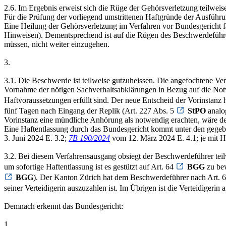
2.6. Im Ergebnis erweist sich die Rüge der Gehörsverletzung teilweise
Für die Prüfung der vorliegend umstrittenen Haftgründe der Ausführ
Eine Heilung der Gehörsverletzung im Verfahren vor Bundesgericht fäl
Hinweisen). Dementsprechend ist auf die Rügen des Beschwerdeführer
müssen, nicht weiter einzugehen.
3.
3.1. Die Beschwerde ist teilweise gutzuheissen. Die angefochtene V
Vornahme der nötigen Sachverhaltsabklärungen in Bezug auf die Not
Haftvoraussetzungen erfüllt sind. Der neue Entscheid der Vorinstanz
fünf Tagen nach Eingang der Replik (Art. 227 Abs. 5
StPO
analog
Vorinstanz eine mündliche Anhörung als notwendig erachten, wäre 
Eine Haftentlassung durch das Bundesgericht kommt unter den gegeben
3. Juni 2024 E. 3.2;
7B 190/2024
vom 12. März 2024 E. 4.1; je mit H
3.2. Bei diesem Verfahrensausgang obsiegt der Beschwerdeführer tei
um sofortige Haftentlassung ist es gestützt auf Art. 64
BGG
zu bew
BGG
). Der Kanton Zürich hat dem Beschwerdeführer nach Art. 
seiner Verteidigerin auszuzahlen ist. Im Übrigen ist die Verteidiger
Demnach erkennt das Bundesgericht:
1.