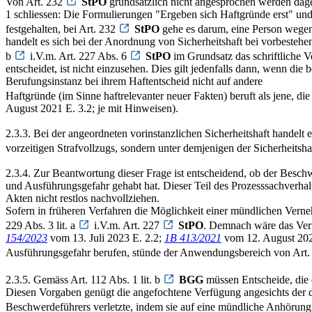
Von Art. 232
StPO
grundsätzlich nicht angesprochen werden dagege
1 schliessen: Die Formulierungen "Ergeben sich Haftgründe erst" und
festgehalten, bei Art. 232
StPO
gehe es darum, eine Person wegen
handelt es sich bei der Anordnung von Sicherheitshaft bei vorbestehen
b
i.V.m. Art. 227 Abs. 6
StPO
im Grundsatz das schriftliche V
entscheidet, ist nicht einzusehen. Dies gilt jedenfalls dann, wenn d
Berufungsinstanz bei ihrem Haftentscheid nicht auf andere
Haftgründe (im Sinne haftrelevanter neuer Fakten) beruft als jene, die
August 2021 E. 3.2; je mit Hinweisen).
2.3.3. Bei der angeordneten vorinstanzlichen Sicherheitshaft handel
vorzeitigen Strafvollzugs, sondern unter demjenigen der Sicherheitsh
2.3.4. Zur Beantwortung dieser Frage ist entscheidend, ob der Besc
und Ausführungsgefahr gehabt hat. Dieser Teil des Prozesssachverhalt
Akten nicht restlos nachvollziehen.
Sofern in früheren Verfahren die Möglichkeit einer mündlichen Vern
229 Abs. 3 lit. a
i.V.m. Art. 227
StPO
. Demnach wäre das Verf
154/2023
vom 13. Juli 2023 E. 2.2;
1B 413/2021
vom 12. August 2021
Ausführungsgefahr berufen, stünde der Anwendungsbereich von Art.
2.3.5. Gemäss Art. 112 Abs. 1 lit. b
BGG
müssen Entscheide, die 
Diesen Vorgaben genügt die angefochtene Verfügung angesichts der darg
Beschwerdeführers verletzte, indem sie auf eine mündliche Anhörung