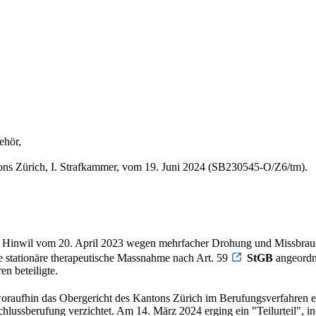
ehör,
ons Zürich, I. Strafkammer, vom 19. Juni 2024 (SB230545-O/Z6/tm).
 Hinwil vom 20. April 2023 wegen mehrfacher Drohung und Missbrauchs
e stationäre therapeutische Massnahme nach Art. 59
StGB
angeordne
en beteiligte.
oraufhin das Obergericht des Kantons Zürich im Berufungsverfahren ein
nschlussberufung verzichtet. Am 14. März 2024 erging ein "Teilurteil