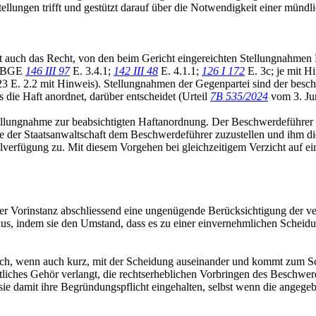
tellungen trifft und gestützt darauf über die Notwendigkeit einer münd
st auch das Recht, von den beim Gericht eingereichten Stellungnahmen
n (BGE
146 III 97
E. 3.4.1;
142 III 48
E. 4.1.1;
126 I 172
E. 3c; je mit H
 E. 2.2 mit Hinweis). Stellungnahmen der Gegenpartei sind der beschu
 die Haft anordnet, darüber entscheidet (Urteil
7B 535/2024
vom 3. Jun
tellungnahme zur beabsichtigten Haftanordnung. Der Beschwerdeführer l
me der Staatsanwaltschaft dem Beschwerdeführer zuzustellen und ihm die M
verfügung zu. Mit diesem Vorgehen bei gleichzeitigem Verzicht auf ein
er Vorinstanz abschliessend eine ungenügende Berücksichtigung der ver
aus, indem sie den Umstand, dass es zu einer einvernehmlichen Schei
 sich, wenn auch kurz, mit der Scheidung auseinander und kommt zum Sch
tliches Gehör verlangt, die rechtserheblichen Vorbringen des Beschwer
 sie damit ihre Begründungspflicht eingehalten, selbst wenn die angegeb