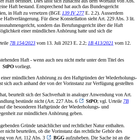
er Haft befindet. Dies lässt sich zunächst aus dem Wortlaut von Abs.
keine Haft bestand. Entsprechend hat auch das Bundesgericht
ien, in Haft zu versetzen (BGE
139 IV 277
E. 2.2). Ausserdem
Haftverlängerung. Für diese Konstellation sieht Art. 229 Abs. 3 lit.
massnahmengericht, sondern das Berufungsgericht über die Haft
Möglichkeit einer mündlichen Anhörung hatte und sich die
teile
7B 154/2023
vom 13. Juli 2023 E. 2.2;
1B 413/2021
vom 12.
stehenden Haft - wenn auch neu nicht mehr unter dem Titel des
StPO
vorliegt.
it einer mündlichen Anhörung zu den Haftgründen der Wiederholungs-
st sich auch anhand der von der Vorinstanz zur Verfügung gestellten
at, beurteilt sich der Sachverhalt in analoger Anwendung von Art.
andlung bestünde nicht (Art. 227 Abs. 6
StPO
; vgl. Urteile
7B
s auf die besonderen Haftgründe der Wiederholungs- und
egenheit zur mündlichen Anhörung geben.
ebenden Gründe tatsächlicher und rechtlicher Natur enthalten.
r nicht beurteilen, ob die Vorinstanz das rechtliche Gehör des
ung von Art. 112 Abs. 3
BGG
aufzuheben. Die Sache ist an die