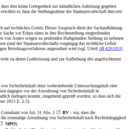
t, dass ihm keine Gelegenheit zur mündlichen Anhörung gegeben
erwähnt er, dass die Stellungnahme der Staatsanwaltschaft ihm erst
h auf rechtliches Gehör. Dieser Anspruch dient der Sachaufklärung
 Sache vor Erlass eines in ihre Rechtsstellung eingreifenden
u den von Amtes wegen zu prüfenden Haftgründen Stellung zu nehmen
on (und der Staatsanwaltschaft) vorgängig das rechtliche Gehör
igen Berufungsverfahrens angeordnet wird (vgl. Urteil
1B 429/2019
schwerde zu deren Gutheissung und zur Aufhebung des angefochtenen
 von Sicherheitshaft ohne vorbestehende Untersuchungshaft eine
son dagegen vor der Anordnung von Sicherheitshaft in
dlich darlegen konnte, eingehend geprüft worden, so dass sich die
r 2015 E. 2.3).
 Grundsatz von Art. 31 Abs. 3
BV
- vor, dass die
ft die erstmalige Anordnung von Sicherheitshaft nach Rechtshängigkeit
StPO
).