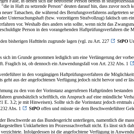
n Fälle, in denen sich die betroffene Person bereits in strafprozessual
 "die in Haft zu setzende Person" deuten darauf hin, dass zuvor noch 
 neuer Tatsachen, die während des Berufungsverfahrens aufgetreten se
der Untersuchungshaft (bzw. vorzeitigem Strafvollzug) faktisch um eine 
erfahren vor. Weshalb dies anders sein sollte, wenn nicht das Zwangs
ie beschuldigte Person in den vorangehenden Haftprüfungsverfahren die 
 den bisherigen Hafttiteln zugrunde lagen (vgl. zu Art. 227
StPO
Ur
t es sich im Grunde genommen lediglich um eine Verlängerung der vorbe
aft. Fraglich ist, ob dennoch ein Anwendungsfall von Art. 232 Abs. 1
hwerdeführer in den vorgängigen Haftprüfungsverfahren die Möglichke
s geht aus der angefochtenen Verfügung jedoch nicht hervor und er läs
ehmung zu den von der Vorinstanz angerufenen Haftgründen bestanden h
ahren grundsätzlich schriftlich, ein Anspruch auf eine mündliche Verh
 E. 3.2; je mit Hinweisen). Sollte sich die Vorinstanz jedoch erstmal
 232 Abs. 1
StPO
offen und müsste sie dem Beschwerdeführer Gel
der Beschwerde an das Bundesgericht unterliegen, namentlich die massg
estellten Unklarheiten im Prozesssachverhalt nicht. Es lässt sich dahe
 verzichtete. Infolgedessen ist die angefochtene Verfügung in Anwend