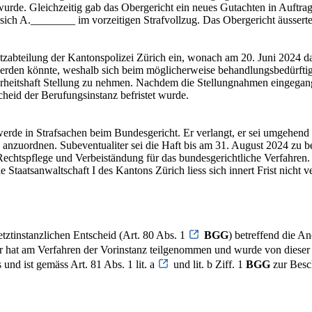
urde. Gleichzeitig gab das Obergericht ein neues Gutachten in Auftrag
h A.________ im vorzeitigen Strafvollzug. Das Obergericht äusserte s
abteilung der Kantonspolizei Zürich ein, wonach am 20. Juni 2024 das 
erden könnte, weshalb sich beim möglicherweise behandlungsbedürftigen
herheitshaft Stellung zu nehmen. Nachdem die Stellungnahmen eingega
cheid der Berufungsinstanz befristet wurde.
 in Strafsachen beim Bundesgericht. Er verlangt, er sei umgehend aus 
nzuordnen. Subeventualiter sei die Haft bis am 31. August 2024 zu bef
echtspflege und Verbeiständung für das bundesgerichtliche Verfahren.
Staatsanwaltschaft I des Kantons Zürich liess sich innert Frist nicht 
tztinstanzlichen Entscheid (Art. 80 Abs. 1
BGG
) betreffend die A
at am Verfahren der Vorinstanz teilgenommen und wurde von dieser in Si
und ist gemäss Art. 81 Abs. 1 lit. a
und lit. b Ziff. 1
BGG
zur Besch