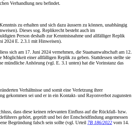
lichen Verhandlung neu befindet.
 Kenntnis zu erhalten und sich dazu äussern zu können, unabhängig
inweisen). Dieses sog. Replikrecht besteht auch im
ldigten Person deshalb zur Kenntnisnahme und allfälliger Replik
i 2024 E. 2.3.1 mit Hinweisen).
iess sich am 17. Juni 2024 vernehmen, die Staatsanwaltschaft am 12.
öglichkeit einer allfälligen Replik zu geben. Stattdessen stellte sie
e mündliche Anhörung (vgl. E. 3.1 unten) hat die Vorinstanz das
änderten Verhältnisse und somit eine Verletzung ihrer
dung gekommen sei und er in ein Kontakt- und Rayonverbot zugunsten
luss, dass diese keinen relevanten Einfluss auf die Rückfall- bzw.
deführers gehört, geprüft und bei der Entscheidfindung angemessen
ene Begründung falsch sein sollte (vgl. Urteil
7B 186/2022
vom 14.