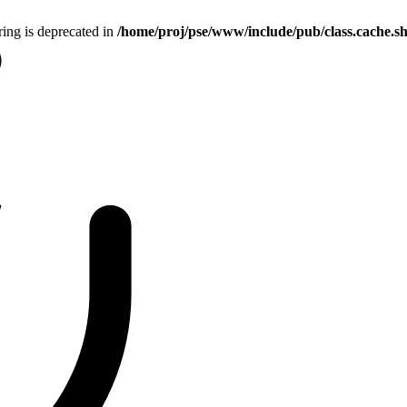
tring is deprecated in
/home/proj/pse/www/include/pub/class.cache.s