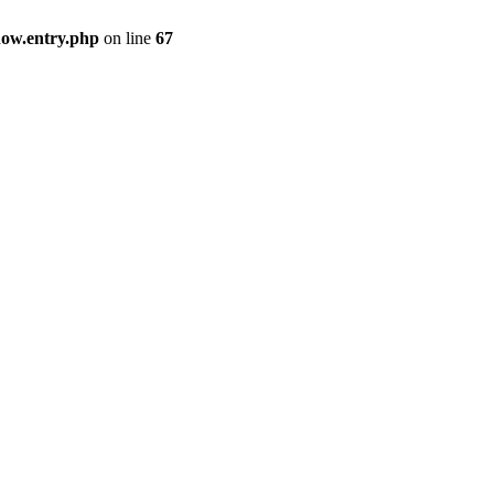
how.entry.php
on line
67