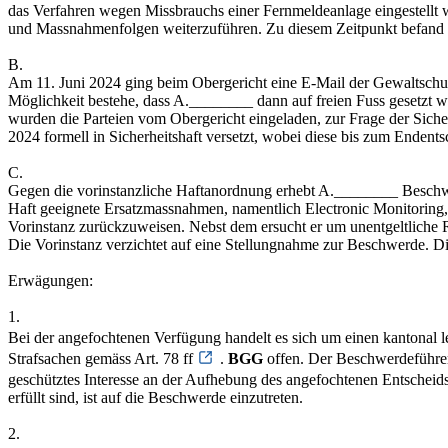
das Verfahren wegen Missbrauchs einer Fernmeldeanlage eingestellt w
und Massnahmenfolgen weiterzuführen. Zu diesem Zeitpunkt befand sic
B.
Am 11. Juni 2024 ging beim Obergericht eine E-Mail der Gewaltschutz
Möglichkeit bestehe, dass A.________ dann auf freien Fuss gesetzt w
wurden die Parteien vom Obergericht eingeladen, zur Frage der Sic
2024 formell in Sicherheitshaft versetzt, wobei diese bis zum Endents
C.
Gegen die vorinstanzliche Haftanordnung erhebt A.________ Beschwerde
Haft geeignete Ersatzmassnahmen, namentlich Electronic Monitoring, a
Vorinstanz zurückzuweisen. Nebst dem ersucht er um unentgeltliche R
Die Vorinstanz verzichtet auf eine Stellungnahme zur Beschwerde. Die 
Erwägungen:
1.
Bei der angefochtenen Verfügung handelt es sich um einen kantonal le
Strafsachen gemäss Art. 78 ff
.
BGG
offen. Der Beschwerdeführer h
geschütztes Interesse an der Aufhebung des angefochtenen Entscheids 
erfüllt sind, ist auf die Beschwerde einzutreten.
2.