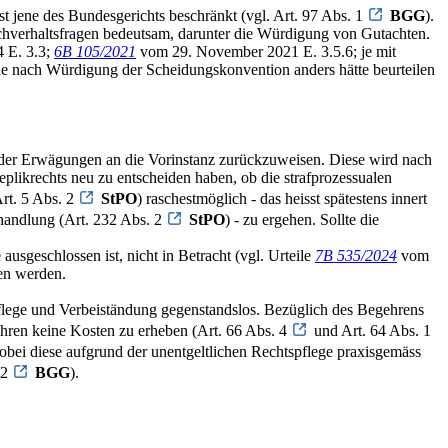
st jene des Bundesgerichts beschränkt (vgl. Art. 97 Abs. 1
BGG
).
chverhaltsfragen bedeutsam, darunter die Würdigung von Gutachten.
 E. 3.3;
6B 105/2021
vom 29. November 2021 E. 3.5.6; je mit
de nach Würdigung der Scheidungskonvention anders hätte beurteilen
e der Erwägungen an die Vorinstanz zurückzuweisen. Diese wird nach
ikrechts neu zu entscheiden haben, ob die strafprozessualen
Art. 5 Abs. 2
StPO
) raschestmöglich - das heisst spätestens innert
rhandlung (Art. 232 Abs. 2
StPO
) - zu ergehen. Sollte die
sgeschlossen ist, nicht in Betracht (vgl. Urteile
7B 535/2024
vom
en werden.
flege und Verbeiständung gegenstandslos. Bezüglich des Begehrens
ahren keine Kosten zu erheben (Art. 66 Abs. 4
und Art. 64 Abs. 1
wobei diese aufgrund der unentgeltlichen Rechtspflege praxisgemäss
 2
BGG
).