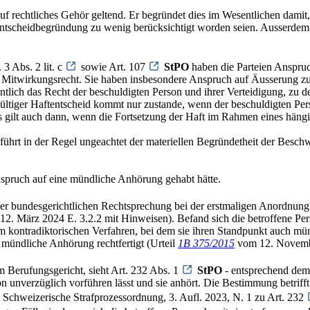
uf rechtliches Gehör geltend. Er begründet dies im Wesentlichen dami
 Entscheidbegründung zu wenig berücksichtigt worden seien. Ausserdem 
 3 Abs. 2 lit. c
sowie Art. 107
StPO
haben die Parteien Anspruc
s Mitwirkungsrecht. Sie haben insbesondere Anspruch auf Äusserung zur
entlich das Recht der beschuldigten Person und ihrer Verteidigung, z
ültiger Haftentscheid kommt nur zustande, wenn der beschuldigten Pers
s gilt auch dann, wenn die Fortsetzung der Haft im Rahmen eines häng
g führt in der Regel ungeachtet der materiellen Begründetheit der Be
nspruch auf eine mündliche Anhörung gehabt hätte.
der bundesgerichtlichen Rechtsprechung bei der erstmaligen Anordnung
2. März 2024 E. 3.2.2 mit Hinweisen). Befand sich die betroffene Per
 kontradiktorischen Verfahren, bei dem sie ihren Standpunkt auch mün
 mündliche Anhörung rechtfertigt (Urteil
1B 375/2015
vom 12. Novembe
m Berufungsgericht, sieht Art. 232 Abs. 1
StPO
- entsprechend dem
on unverzüglich vorführen lässt und sie anhört. Die Bestimmung betrif
hweizerische Strafprozessordnung, 3. Aufl. 2023, N. 1 zu Art. 232