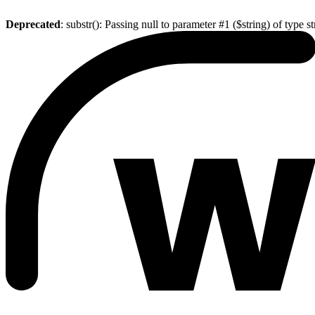
Deprecated
: substr(): Passing null to parameter #1 ($string) of type s