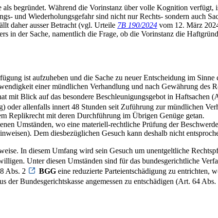
 als begründet. Während die Vorinstanz über volle Kognition verfügt, i
ungs- und Wiederholungsgefahr sind nicht nur Rechts- sondern auch Sa
lt daher ausser Betracht (vgl. Urteile
7B 190/2024
vom 12. März 2024
s in der Sache, namentlich die Frage, ob die Vorinstanz die Haftgrün
erfügung ist aufzuheben und die Sache zu neuer Entscheidung im Sinn
wendigkeit einer mündlichen Verhandlung und nach Gewährung des Repl
 hat mit Blick auf das besondere Beschleunigungsgebot in Haftsachen (
) oder allenfalls innert 48 Stunden seit Zuführung zur mündlichen Ve
dem Replikrecht mit deren Durchführung im Übrigen Genüge getan.
en Umständen, wo eine materiell-rechtliche Prüfung der Beschwerde au
inweisen). Dem diesbezüglichen Gesuch kann deshalb nicht entsproch
lweise. In diesem Umfang wird sein Gesuch um unentgeltliche Rechtsp
illigen. Unter diesen Umständen sind für das bundesgerichtliche Verf
68 Abs. 2
BGG
eine reduzierte Parteientschädigung zu entrichten, 
in aus der Bundesgerichtskasse angemessen zu entschädigen (Art. 64 Abs.