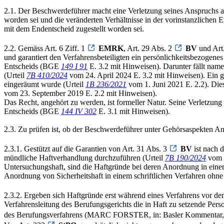
2.1. Der Beschwerdeführer macht eine Verletzung seines Anspruchs a
worden sei und die veränderten Verhältnisse in der vorinstanzlichen
mit dem Endentscheid zugestellt worden sei.
2.2. Gemäss Art. 6 Ziff. 1
EMRK
, Art. 29 Abs. 2
BV
und Art.
und garantiert den Verfahrensbeteiligten ein persönlichkeitsbezogene
Entscheids (BGE
149 I 91
E. 3.2 mit Hinweisen). Darunter fällt nam
(Urteil
7B 410/2024
vom 24. April 2024 E. 3.2 mit Hinweisen). Ein g
eingeräumt wurde (Urteil
1B 236/2021
vom 1. Juni 2021 E. 2.2). Die
vom 23. September 2019 E. 2.2 mit Hinweisen).
Das Recht, angehört zu werden, ist formeller Natur. Seine Verletzun
Entscheids (BGE
144 IV 302
E. 3.1 mit Hinweisen).
2.3. Zu prüfen ist, ob der Beschwerdeführer unter Gehörsaspekten A
2.3.1. Gestützt auf die Garantien von Art. 31 Abs. 3
BV
ist nach 
mündliche Haftverhandlung durchzuführen (Urteil
7B 190/2024
vom 1
Untersuchungshaft, sind die Haftgründe bei deren Anordnung in einem
Anordnung von Sicherheitshaft in einem schriftlichen Verfahren ohne
2.3.2. Ergeben sich Haftgründe erst während eines Verfahrens vor de
Verfahrensleitung des Berufungsgerichts die in Haft zu setzende Pers
des Berufungsverfahrens (MARC FORSTER, in: Basler Kommentar, Sc