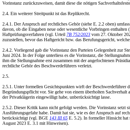
Vorinstanz zurückzuweisen, damit diese die nötigen Sachverhaltsfests
2.4. Ein weiterer Streitpunkt ist das Replikrecht.
2.4.1. Der Anspruch auf rechtliches Gehör (siehe E. 2.2 oben) umfas
davon, ob die Eingaben neue oder wesentliche Vorbringen enthalte
Haftprüfungsverfahren (vgl. Urteil
7B 752/2023
vom 27. Oktober 2023
zuzustellen, bevor das Haftgericht bzw. das Berufungsgericht, welches
2.4.2. Vorliegend gab die Vorinstanz den Parteien Gelegenheit zur S
Juni 2024. In der Folge unterliess es die Vorinstanz, die Stellungnah
ihm die Stellungnahme erst zusammen mit der angefochtenen Präsidial
rechtliche Gehör des Beschwerdeführers verletzt.
2.5.
2.5.1. Unter formellen Gesichtspunkten wirft der Beschwerdeführer d
Begründungspflicht vor. Sie gehe von einem überholten Sachverhalt 
der Privatklägerin eingewilligt habe, unberücksichtigt lasse.
2.5.2. Dieser Kritik kann nicht gefolgt werden. Die Vorinstanz setzt
Ausführungsgefahr habe. Damit hat sie, wie es der Anspruch auf rech
berücksichtigt (vgl. BGE
143 III 65
E. 5.2). In formeller Hinsicht hat
August 2023 E. 3.1 mit Hinweisen).