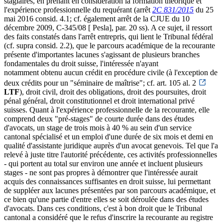
stagiaires, en prenant en considération la formation théorique et
l'expérience professionnelle du requérant (arrêt
2C 831/2015
du 25
mai 2016 consid. 4.1; cf. également arrêt de la CJUE du 10
décembre 2009, C-345/08 [ Pesla], par. 20 ss). A ce sujet, il ressort
des faits constatés dans l'arrêt entrepris, qui lient le Tribunal fédéral
(cf. supra consid. 2.2), que le parcours académique de la recourante
présente d'importantes lacunes s'agissant de plusieurs branches
fondamentales du droit suisse, l'intéressée n'ayant
notamment obtenu aucun crédit en procédure civile (à l'exception de
deux crédits pour un "séminaire de maîtrise"; cf. art. 105 al. 2
LTF
), droit civil, droit des obligations, droit des poursuites, droit
pénal général, droit constitutionnel et droit international privé
suisses. Quant à l'expérience professionnelle de la recourante, elle
comprend deux "pré-stages" de courte durée dans des études
d'avocats, un stage de trois mois à 40 % au sein d'un service
cantonal spécialisé et un emploi d'une durée de six mois et demi en
qualité d'assistante juridique auprès d'un avocat genevois. Tel que l'a
relevé à juste titre l'autorité précédente, ces activités professionnelles
- qui portent au total sur environ une année et incluent plusieurs
stages - ne sont pas propres à démontrer que l'intéressée aurait
acquis des connaissances suffisantes en droit suisse, lui permettant
de suppléer aux lacunes présentées par son parcours académique, et
ce bien qu'une partie d'entre elles se soit déroulée dans des études
d'avocats. Dans ces conditions, c'est à bon droit que le Tribunal
cantonal a considéré que le refus d'inscrire la recourante au registre