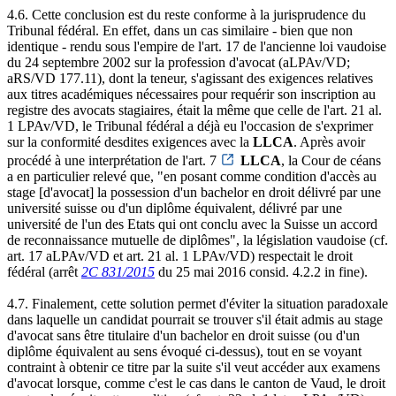
4.6. Cette conclusion est du reste conforme à la jurisprudence du
Tribunal fédéral. En effet, dans un cas similaire - bien que non
identique - rendu sous l'empire de l'art. 17 de l'ancienne loi vaudoise
du 24 septembre 2002 sur la profession d'avocat (aLPAv/VD;
aRS/VD 177.11), dont la teneur, s'agissant des exigences relatives
aux titres académiques nécessaires pour requérir son inscription au
registre des avocats stagiaires, était la même que celle de l'art. 21 al.
1 LPAv/VD, le Tribunal fédéral a déjà eu l'occasion de s'exprimer
sur la conformité desdites exigences avec la
LLCA
. Après avoir
procédé à une interprétation de l'art. 7
LLCA
, la Cour de céans
a en particulier relevé que, "en posant comme condition d'accès au
stage [d'avocat] la possession d'un bachelor en droit délivré par une
université suisse ou d'un diplôme équivalent, délivré par une
université de l'un des Etats qui ont conclu avec la Suisse un accord
de reconnaissance mutuelle de diplômes", la législation vaudoise (cf.
art. 17 aLPAv/VD et art. 21 al. 1 LPAv/VD) respectait le droit
fédéral (arrêt
2C 831/2015
du 25 mai 2016 consid. 4.2.2 in fine).
4.7. Finalement, cette solution permet d'éviter la situation paradoxale
dans laquelle un candidat pourrait se trouver s'il était admis au stage
d'avocat sans être titulaire d'un bachelor en droit suisse (ou d'un
diplôme équivalent au sens évoqué ci-dessus), tout en se voyant
contraint à obtenir ce titre par la suite s'il veut accéder aux examens
d'avocat lorsque, comme c'est le cas dans le canton de Vaud, le droit