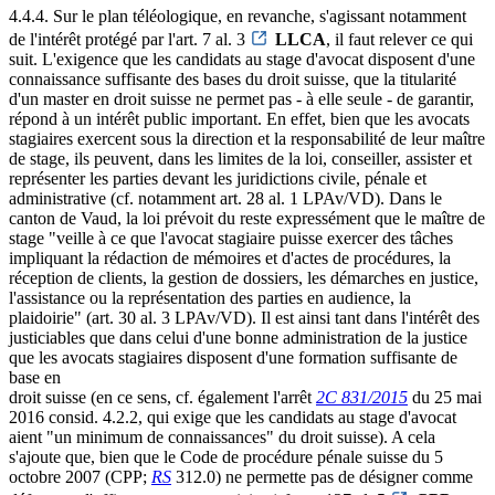
4.4.4. Sur le plan téléologique, en revanche, s'agissant notamment
de l'intérêt protégé par l'art. 7 al. 3
LLCA
, il faut relever ce qui
suit. L'exigence que les candidats au stage d'avocat disposent d'une
connaissance suffisante des bases du droit suisse, que la titularité
d'un master en droit suisse ne permet pas - à elle seule - de garantir,
répond à un intérêt public important. En effet, bien que les avocats
stagiaires exercent sous la direction et la responsabilité de leur maître
de stage, ils peuvent, dans les limites de la loi, conseiller, assister et
représenter les parties devant les juridictions civile, pénale et
administrative (cf. notamment art. 28 al. 1 LPAv/VD). Dans le
canton de Vaud, la loi prévoit du reste expressément que le maître de
stage "veille à ce que l'avocat stagiaire puisse exercer des tâches
impliquant la rédaction de mémoires et d'actes de procédures, la
réception de clients, la gestion de dossiers, les démarches en justice,
l'assistance ou la représentation des parties en audience, la
plaidoirie" (art. 30 al. 3 LPAv/VD). Il est ainsi tant dans l'intérêt des
justiciables que dans celui d'une bonne administration de la justice
que les avocats stagiaires disposent d'une formation suffisante de
base en
droit suisse (en ce sens, cf. également l'arrêt
2C 831/2015
du 25 mai
2016 consid. 4.2.2, qui exige que les candidats au stage d'avocat
aient "un minimum de connaissances" du droit suisse). A cela
s'ajoute que, bien que le Code de procédure pénale suisse du 5
octobre 2007 (CPP;
RS
312.0) ne permette pas de désigner comme