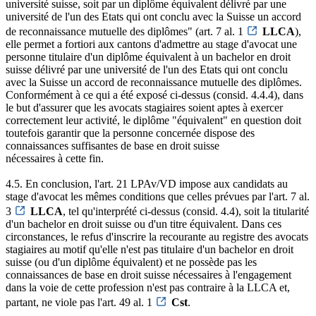
université suisse, soit par un diplôme équivalent délivré par une
université de l'un des Etats qui ont conclu avec la Suisse un accord
de reconnaissance mutuelle des diplômes" (art. 7 al. 1
LLCA
),
elle permet a fortiori aux cantons d'admettre au stage d'avocat une
personne titulaire d'un diplôme équivalent à un bachelor en droit
suisse délivré par une université de l'un des Etats qui ont conclu
avec la Suisse un accord de reconnaissance mutuelle des diplômes.
Conformément à ce qui a été exposé ci-dessus (consid. 4.4.4), dans
le but d'assurer que les avocats stagiaires soient aptes à exercer
correctement leur activité, le diplôme "équivalent" en question doit
toutefois garantir que la personne concernée dispose des
connaissances suffisantes de base en droit suisse
nécessaires à cette fin.
4.5. En conclusion, l'art. 21 LPAv/VD impose aux candidats au
stage d'avocat les mêmes conditions que celles prévues par l'art. 7 al.
3
LLCA
, tel qu'interprété ci-dessus (consid. 4.4), soit la titularité
d'un bachelor en droit suisse ou d'un titre équivalent. Dans ces
circonstances, le refus d'inscrire la recourante au registre des avocats
stagiaires au motif qu'elle n'est pas titulaire d'un bachelor en droit
suisse (ou d'un diplôme équivalent) et ne possède pas les
connaissances de base en droit suisse nécessaires à l'engagement
dans la voie de cette profession n'est pas contraire à la LLCA et,
partant, ne viole pas l'art. 49 al. 1
Cst
.