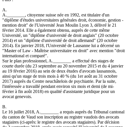
A.
A.________, citoyenne suisse née en 1992, est titulaire d'un
"diplôme d'études universitaires générales droit, économie, gestion -
mention droit" de l'Université Jean Moulin Lyon 3, délivré le 21
février 2014. Elle a également obtenu, auprès de cette même
Université, un "diplôme d'université de droit anglais" (20 octobre
2014) et un "diplôme d'université de droit allemand" (20 octobre
2014). En janvier 2018, l'Université de Lausanne lui a décerné un
"Master of Law - Maîtrise universitaire en droit" avec mention "droit
international et comparé".
Sur le plan professionnel, A.________ a effectué des stages de
courte durée (du 23 septembre au 20 novembre 2015 et du 4 janvier
au 19 février 2016) au sein de deux études d'avocats lausannois,
ainsi qu'un stage de trois mois à 40 % (du 1er août au 31 octobre
2017) auprès du Centre neuchâtelois de psychiatrie. Par la suite,
l'intéressée a travaillé pendant environ six mois et demi (de mi-
février à fin août 2018) en qualité d'assistante juridique pour un
avocat genevois.
B.
Le 16 juillet 2018, A.________ a requis auprès du Tribunal cantonal
du canton de Vaud son inscription au registre vaudois des avocats
stagiaires (ci-après: le registre des avocats stagiaires). Par décision