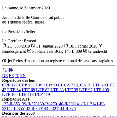
Lausanne, le 31 janvier 2020
Au nom de la IIe Cour de droit public
du Tribunal fédéral suisse
Le Président : Seiler
Le Greffier : Ermotti
2C_300/2019
31. Januar 2020
18. Februar 2020
Bundesgericht
Publiziert als BGE-146-II-309
Grundrecht
Objet
Refus d'inscription au registre cantonal des avocats stagiaires
DE
FR
IT
EN
Répertoire des lois
CPP
127
CPP
133
Cst
9
Cst
49
LLCA
7
LLCA
30
LTF
29
LTF
42
LTF
64
LTF
68
LTF
82
LTF
83
LTF
95
LTF
97
LTF
105
LTF
106
LTF
113
LTF
119
Répertoire ATF
137-II-353
139-II-373
139-IV-270
140-II-202
141-II-113
141-III-
53
142-II-355
142-II-369
143-I-321
144-II-376
Décisions dès 2000