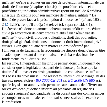
maîtrise" qu'elle a rédigés en matière de protection internationale des
droits de l'homme (chapitres choisis), de procédure civile et de
procédure et juridiction administratives (pour un total de 6 crédits),
ainsi que 15 crédits pour son mémoire de maîtrise, intitulé " La
liberté de presse face à la présomption d'innocence " (cf. art. 105 al.
2
LTF
). Tel qu'il a déjà été relevé (cf. supra consid. 3.1),
l'intéressée n'a donc notamment obtenu aucun crédit en procédure
civile (à l'exception de deux crédits relatifs à un "séminaire de
maîtrise"), droit civil, droit des obligations, droit des poursuites,
droit pénal général, droit constitutionnel et droit international privé
suisses. Bien que titulaire d'un master en droit décerné par
l'Université de Lausanne, la recourante ne dispose donc d'aucun titre
académique attestant d'une connaissance de base des branches
fondamentales du droit suisse.
En résumé, l'interprétation historique permet donc uniquement de
constater que le législateur est parti de la fausse prémisse que la
titularité d'un master en droit garantirait une connaissance suffisante
des bases du droit suisse. Il ne ressort toutefois ni du Message, ni des
travaux préparatoires (
BO 2006
CE
261
ss;
BO 2006 CN 885
ss),
que le législateur aurait voulu permettre aux cantons de délivrer un
brevet d'avocat (et donc d'inscrire au préalable au registre des
avocats stagiaires) aux candidats ne disposant pas des connaissances
et compétences minimales en droit suisse nécessaires à l'exercice de
la profession.