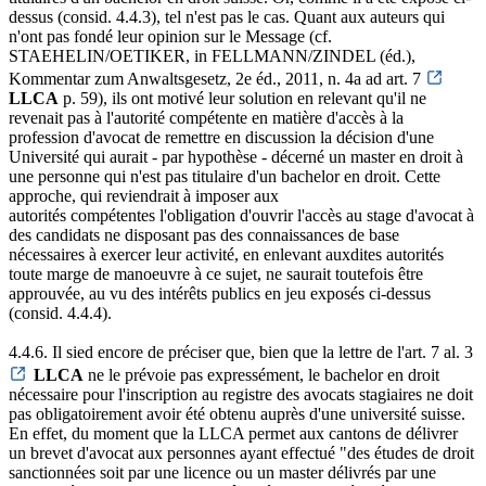
dessus (consid. 4.4.3), tel n'est pas le cas. Quant aux auteurs qui
n'ont pas fondé leur opinion sur le Message (cf.
STAEHELIN/OETIKER, in FELLMANN/ZINDEL (éd.),
Kommentar zum Anwaltsgesetz, 2e éd., 2011, n. 4a ad art. 7
LLCA
p. 59), ils ont motivé leur solution en relevant qu'il ne
revenait pas à l'autorité compétente en matière d'accès à la
profession d'avocat de remettre en discussion la décision d'une
Université qui aurait - par hypothèse - décerné un master en droit à
une personne qui n'est pas titulaire d'un bachelor en droit. Cette
approche, qui reviendrait à imposer aux
autorités compétentes l'obligation d'ouvrir l'accès au stage d'avocat à
des candidats ne disposant pas des connaissances de base
nécessaires à exercer leur activité, en enlevant auxdites autorités
toute marge de manoeuvre à ce sujet, ne saurait toutefois être
approuvée, au vu des intérêts publics en jeu exposés ci-dessus
(consid. 4.4.4).
4.4.6. Il sied encore de préciser que, bien que la lettre de l'art. 7 al. 3
LLCA
ne le prévoie pas expressément, le bachelor en droit
nécessaire pour l'inscription au registre des avocats stagiaires ne doit
pas obligatoirement avoir été obtenu auprès d'une université suisse.
En effet, du moment que la LLCA permet aux cantons de délivrer
un brevet d'avocat aux personnes ayant effectué "des études de droit
sanctionnées soit par une licence ou un master délivrés par une