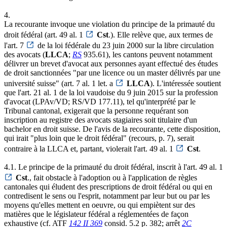
4.
La recourante invoque une violation du principe de la primauté du
droit fédéral (art. 49 al. 1
Cst
.). Elle relève que, aux termes de
l'art. 7
de la loi fédérale du 23 juin 2000 sur la libre circulation
des avocats (
LLCA
;
RS
935.61), les cantons peuvent notamment
délivrer un brevet d'avocat aux personnes ayant effectué des études
de droit sanctionnées "par une licence ou un master délivrés par une
université suisse" (art. 7 al. 1 let. a
LLCA
). L'intéressée soutient
que l'art. 21 al. 1 de la loi vaudoise du 9 juin 2015 sur la profession
d'avocat (LPAv/VD; RS/VD 177.11), tel qu'interprété par le
Tribunal cantonal, exigerait que la personne requérant son
inscription au registre des avocats stagiaires soit titulaire d'un
bachelor en droit suisse. De l'avis de la recourante, cette disposition,
qui irait "plus loin que le droit fédéral" (recours, p. 7), serait
contraire à la LLCA et, partant, violerait l'art. 49 al. 1
Cst
.
4.1. Le principe de la primauté du droit fédéral, inscrit à l'art. 49 al. 1
Cst
., fait obstacle à l'adoption ou à l'application de règles
cantonales qui éludent des prescriptions de droit fédéral ou qui en
contredisent le sens ou l'esprit, notamment par leur but ou par les
moyens qu'elles mettent en oeuvre, ou qui empiètent sur des
matières que le législateur fédéral a réglementées de façon
exhaustive (cf. ATF
142 II 369
consid. 5.2 p. 382; arrêt
2C