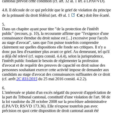
cantonal prévoit cette condition (cf. art. 32 al. 1 let. a LPAv/VD).
4.8. Il découle de ce qui précède que le grief de violation du principe
de la primauté du droit fédéral (art. 49 al. 1
Cst
.) doit être écarté.
5.
Dans un chapitre ayant pour titre "de la protection de l'intérêt
public" (recours, p. 10), la recourante affirme que "l'exigence d'une
connaissance étendue du droit suisse est [...] excessive pour l'accès
au stage d'avocat", sans que l'on puisse toutefois comprendre
clairement sur quelles dispositions elle fonde ses critiques. Il n'y a
donc pas lieu d'examiner plus avant ce grief. Au demeurant, tel qu'il
a déjà été relevé (cf. supra consid. 4.4.4), selon la jurisprudence,
l'intérêt public fondant le besoin de réglementer la profession
d'avocat et de requérir des preuves de capacité en droit suisse des
personnes souhaitant exercer cette activité impose de demander aux
candidats au stage d'avocat des connaissances suffisantes de ce droit
(cf. arrêt
2C 831/2015
du 25 mai 2016 consid. 4.2.2).
6.
L'intéressée se plaint d'un excès négatif du pouvoir d'appréciation de
la part du Tribunal cantonal, constitutif d'une violation de l'art. 98 de
la loi vaudoise du 28 octobre 2008 sur la procédure administrative
(LPA/VD; RS/VD 173.36). Elle n'expose toutefois pas avec
précision en quoi cette disposition de droit cantonal aurait été