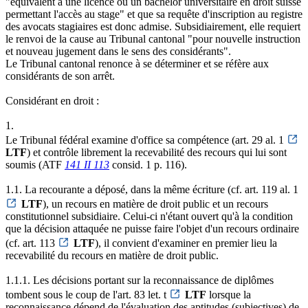
"équivalent à une licence ou un bachelor universitaire en droit suisse
permettant l'accès au stage" et que sa requête d'inscription au registre
des avocats stagiaires est donc admise. Subsidiairement, elle requiert
le renvoi de la cause au Tribunal cantonal "pour nouvelle instruction
et nouveau jugement dans le sens des considérants".
Le Tribunal cantonal renonce à se déterminer et se réfère aux
considérants de son arrêt.
Considérant en droit :
1.
Le Tribunal fédéral examine d'office sa compétence (art. 29 al. 1
LTF
) et contrôle librement la recevabilité des recours qui lui sont
soumis (ATF
141 II 113
consid. 1 p. 116).
1.1. La recourante a déposé, dans la même écriture (cf. art. 119 al. 1
LTF
), un recours en matière de droit public et un recours
constitutionnel subsidiaire. Celui-ci n'étant ouvert qu'à la condition
que la décision attaquée ne puisse faire l'objet d'un recours ordinaire
(cf. art. 113
LTF
), il convient d'examiner en premier lieu la
recevabilité du recours en matière de droit public.
1.1.1. Les décisions portant sur la reconnaissance de diplômes
tombent sous le coup de l'art. 83 let. t
LTF
lorsque la
reconnaissance dépend de l'évaluation des aptitudes (subjectives) de