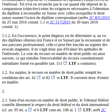
l'intéressé. Tel n'est en revanche pas le cas quand elle dépend de la
comparaison (objective) entre les exigences nécessaires à l'obtention
du diplôme à reconnaître en Suisse avec celles auxquelles le droit
suisse soumet l'octroi du diplôme correspondant (arrêts
2C 831/2015
du 25 mai 2016 consid. 1.1 et
2C 517/2015
du 30 mars 2016
consid. 1).
1.1.2. En l'occurrence, le point litigieux est de déterminer si, au vu
des diplômes obtenus (en France et en Suisse) par la recourante et de
son parcours professionnel, celle-ci peut être inscrite au registre des
avocats stagiaires. Il ne s'agit donc pas d'évaluer les aptitudes de
l'intéressée. La voie du recours en matière de droit public est ainsi
ouverte, ce qui entraîne l'irrecevabilité du recours constitutionnel
subsidiaire formé en parallèle (art. 113
LTF
a contrario).
1.2. Au surplus, le recours en matière de droit public remplit les
conditions des art. 42
et 82
ss
LTF
. Il convient donc d'entrer
en matière.
2.
2.1. Saisi d'un recours en matière de droit public, le Tribunal fédéral
contrôle librement le respect du droit fédéral et du droit international
(cf. art. 95 let. a
et b
LTF
cum art. 106 al. 1
LTF
; arrêt
2C