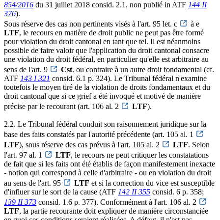
854/2016
du 31 juillet 2018 consid. 2.1, non publié in ATF
144 II
376
).
Sous réserve des cas non pertinents visés à l'art. 95 let. c
à e
LTF
, le recours en matière de droit public ne peut pas être formé
pour violation du droit cantonal en tant que tel. Il est néanmoins
possible de faire valoir que l'application du droit cantonal consacre
une violation du droit fédéral, en particulier qu'elle est arbitraire au
sens de l'art. 9
Cst
. ou contraire à un autre droit fondamental (cf.
ATF
143 I 321
consid. 6.1 p. 324). Le Tribunal fédéral n'examine
toutefois le moyen tiré de la violation de droits fondamentaux et du
droit cantonal que si ce grief a été invoqué et motivé de manière
précise par le recourant (art. 106 al. 2
LTF
).
2.2. Le Tribunal fédéral conduit son raisonnement juridique sur la
base des faits constatés par l'autorité précédente (art. 105 al. 1
LTF
), sous réserve des cas prévus à l'art. 105 al. 2
LTF
. Selon
l'art. 97 al. 1
LTF
, le recours ne peut critiquer les constatations
de fait que si les faits ont été établis de façon manifestement inexacte
- notion qui correspond à celle d'arbitraire - ou en violation du droit
au sens de l'art. 95
LTF
et si la correction du vice est susceptible
d'influer sur le sort de la cause (ATF
142 II 355
consid. 6 p. 358;
139 II 373
consid. 1.6 p. 377). Conformément à l'art. 106 al. 2
LTF
, la partie recourante doit expliquer de manière circonstanciée
en quoi ces conditions seraient réalisées. A défaut, il n'est pas