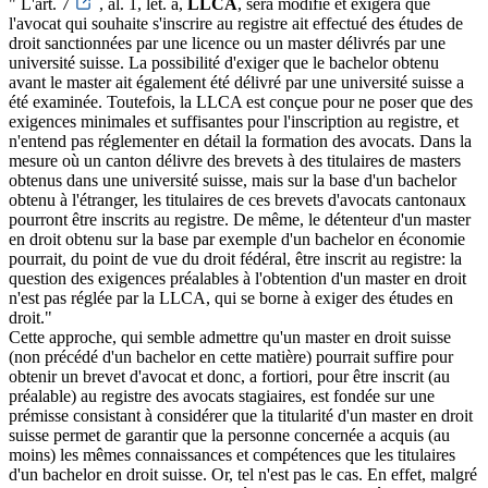
" L'art. 7
, al. 1, let. a,
LLCA
, sera modifié et exigera que
l'avocat qui souhaite s'inscrire au registre ait effectué des études de
droit sanctionnées par une licence ou un master délivrés par une
université suisse. La possibilité d'exiger que le bachelor obtenu
avant le master ait également été délivré par une université suisse a
été examinée. Toutefois, la LLCA est conçue pour ne poser que des
exigences minimales et suffisantes pour l'inscription au registre, et
n'entend pas réglementer en détail la formation des avocats. Dans la
mesure où un canton délivre des brevets à des titulaires de masters
obtenus dans une université suisse, mais sur la base d'un bachelor
obtenu à l'étranger, les titulaires de ces brevets d'avocats cantonaux
pourront être inscrits au registre. De même, le détenteur d'un master
en droit obtenu sur la base par exemple d'un bachelor en économie
pourrait, du point de vue du droit fédéral, être inscrit au registre: la
question des exigences préalables à l'obtention d'un master en droit
n'est pas réglée par la LLCA, qui se borne à exiger des études en
droit."
Cette approche, qui semble admettre qu'un master en droit suisse
(non précédé d'un bachelor en cette matière) pourrait suffire pour
obtenir un brevet d'avocat et donc, a fortiori, pour être inscrit (au
préalable) au registre des avocats stagiaires, est fondée sur une
prémisse consistant à considérer que la titularité d'un master en droit
suisse permet de garantir que la personne concernée a acquis (au
moins) les mêmes connaissances et compétences que les titulaires
d'un bachelor en droit suisse. Or, tel n'est pas le cas. En effet, malgré