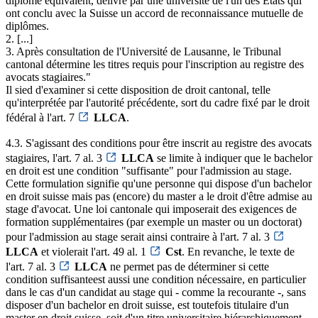
diplôme équivalent, délivré par une université de l'un des Etats qui
ont conclu avec la Suisse un accord de reconnaissance mutuelle de
diplômes.
2. [...]
3. Après consultation de l'Université de Lausanne, le Tribunal
cantonal détermine les titres requis pour l'inscription au registre des
avocats stagiaires."
Il sied d'examiner si cette disposition de droit cantonal, telle
qu'interprétée par l'autorité précédente, sort du cadre fixé par le droit
fédéral à l'art. 7
LLCA
.
4.3. S'agissant des conditions pour être inscrit au registre des avocats
stagiaires, l'art. 7 al. 3
LLCA
se limite à indiquer que le bachelor
en droit est une condition "suffisante" pour l'admission au stage.
Cette formulation signifie qu'une personne qui dispose d'un bachelor
en droit suisse mais pas (encore) du master a le droit d'être admise au
stage d'avocat. Une loi cantonale qui imposerait des exigences de
formation supplémentaires (par exemple un master ou un doctorat)
pour l'admission au stage serait ainsi contraire à l'art. 7 al. 3
LLCA
et violerait l'art. 49 al. 1
Cst
. En revanche, le texte de
l'art. 7 al. 3
LLCA
ne permet pas de déterminer si cette
condition suffisanteest aussi une condition nécessaire, en particulier
dans le cas d'un candidat au stage qui - comme la recourante -, sans
disposer d'un bachelor en droit suisse, est toutefois titulaire d'un
master en droit suisse, soit d'un titre universitaire hiérarchiquement