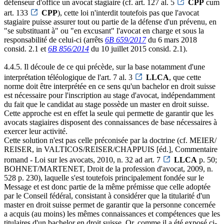
défenseur d'office un avocat stagiaire (cf. art. 127 al. 5
CPP
cum
art. 133
CPP
), cette loi n'interdit toutefois pas que l'avocat
stagiaire puisse assurer tout ou partie de la défense d'un prévenu, en
"se substituant à" ou "en excusant" l'avocat en charge et sous la
responsabilité de celui-ci (arrêts
6B 659/2017
du 6 mars 2018
consid. 2.1 et
6B 856/2014
du 10 juillet 2015 consid. 2.1).
4.4.5. Il découle de ce qui précède, sur la base notamment d'une
interprétation téléologique de l'art. 7 al. 3
LLCA
, que cette
norme doit être interprétée en ce sens qu'un bachelor en droit suisse
est nécessaire pour l'inscription au stage d'avocat, indépendamment
du fait que le candidat au stage possède un master en droit suisse.
Cette approche est en effet la seule qui permette de garantir que les
avocats stagiaires disposent des connaissances de base nécessaires à
exercer leur activité.
Cette solution n'est pas celle préconisée par la doctrine (cf. MEIER/
REISER, in VALTICOS/REISER/CHAPPUIS [éd.], Commentaire
romand - Loi sur les avocats, 2010, n. 32 ad art. 7
LLCA
p. 50;
BOHNET/MARTENET, Droit de la profession d'avocat, 2009, n.
528 p. 230), laquelle s'est toutefois principalement fondée sur le
Message et est donc partie de la même prémisse que celle adoptée
par le Conseil fédéral, consistant à considérer que la titularité d'un
master en droit suisse permet de garantir que la personne concernée
a acquis (au moins) les mêmes connaissances et compétences que les
titulaires d'un bachelor en droit suisse. Or, comme il a été exposé ci-