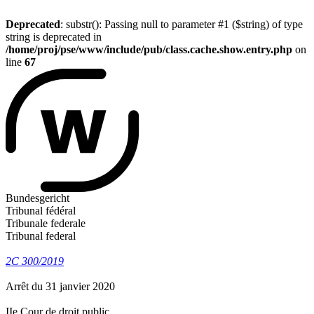
Deprecated
: substr(): Passing null to parameter #1 ($string) of type
string is deprecated in
/home/proj/pse/www/include/pub/class.cache.show.entry.php
on
line
67
Bundesgericht
Tribunal fédéral
Tribunale federale
Tribunal federal
2C 300/2019
Arrêt du 31 janvier 2020
IIe Cour de droit public