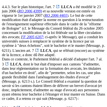
4.4.3. Sur le plan historique, l'art. 7
LLCA
a été modifié le 23
juin 2006 (
RO 2006 4399
) et sa nouvelle version est entrée en
vigueur le 1er janvier 2007 (
RO 2006 4401
). Le but de cette
modification était d'adapter la norme en question à la restructuration
de l'enseignement supérieur effectuée dans le cadre de la "réforme
de Bologne" (cf. le Message du Conseil fédéral du 26 octobre 2005
concernant la modification de la loi fédérale sur la libre circulation
des avocats;
FF 2005 6207
; ci-après: le Message), qui a conduit les
universités suisses à remplacer le système de la licence par un
système à "deux échelons", soit le bachelor et le master (Message, p.
6211). L'ancien art. 7
LLCA
, qui se référait (encore) au système
de la licence, a donc dû être adapté.
Dans ce contexte, le Parlement fédéral a décidé d'adopter l'art. 7 al.
3
LLCA
, dont le but était d'imposer aux cantons "d'admettre,
dans leur réglementation sur la formation des avocats, les titulaires
d'un bachelor en droit", afin de "permettre, selon les cas, une plus
grande flexibilité dans l'aménagement des études d'avocat"
(Message, p. 6213 s.). Le Conseil fédéral a examiné la question de
savoir si les cantons étaient libres de délivrer un brevet d'avocat (et
donc, implicitement, d'admettre au stage d'avocat) aux personnes
ayant obtenu leur bachelor à l'étranger et leur master en Suisse. Dans
ce cadre, il a retenu ce qui suit (Message, p. 6217) :