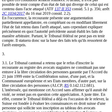
possible de tenir compte d'un état de fait qui diverge de celui qui est
contenu dans l'acte attaqué (ATF
137 II 353
consid. 5.1 p. 356; arrêt
2C 1034/2017
du 16 mai 2019 consid. 2.2).
En l'occurrence, la recourante présente une argumentation
partiellement appellatoire, en complétant ou en modifiant librement
l'état de fait retenu dans l'arrêt attaqué, sans cependant expliquer
précisément en quoi l'autorité précédente aurait établi les faits de
manière arbitraire. Partant, le Tribunal fédéral ne peut pas en tenir
compte. Il statuera donc sur la base des faits tels qu'ils ressortent de
l'arrêt entrepris.
3.
3.1. Le Tribunal cantonal a retenu que le refus d'inscrire la
recourante au registre des avocats stagiaires ne constituait pas une
entrave à la libre circulation des personnes garantie par l'Accord du
21 juin 1999 entre la Confédération suisse, d'une part, et la
Communauté européenne et ses Etats membres, d'autre part, sur la
libre circulation des personnes (ALCP;
RS
0.142.112.681).
L'intéressée, qui mentionne cet Accord sans affirmer qu'il aurait été
violé, ne remet pas en question cette appréciation. A juste titre. En
effet, comme le Tribunal fédéral a déjà eu l'occasion de le relever, la
Suisse est fondée à évaluer les connaissances en droit suisse d'une
personne qui sollicite son inscription au tableau des avocats