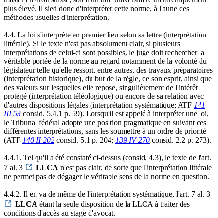
plus élevé. Il sied donc d'interpréter cette norme, à l'aune des
méthodes usuelles d'interprétation.
4.4. La loi s'interprète en premier lieu selon sa lettre (interprétation
littérale). Si le texte n'est pas absolument clair, si plusieurs
interprétations de celui-ci sont possibles, le juge doit rechercher la
véritable portée de la norme au regard notamment de la volonté du
législateur telle qu'elle ressort, entre autres, des travaux préparatoires
(interprétation historique), du but de la règle, de son esprit, ainsi que
des valeurs sur lesquelles elle repose, singulièrement de l'intérêt
protégé (interprétation téléologique) ou encore de sa relation avec
d'autres dispositions légales (interprétation systématique; ATF
141
III 53
consid. 5.4.1 p. 59). Lorsqu'il est appelé à interpréter une loi,
le Tribunal fédéral adopte une position pragmatique en suivant ces
différentes interprétations, sans les soumettre à un ordre de priorité
(ATF
140 II 202
consid. 5.1 p. 204;
139 IV 270
consid. 2.2 p. 273).
4.4.1. Tel qu'il a été constaté ci-dessus (consid. 4.3), le texte de l'art.
7 al. 3
LLCA
n'est pas clair, de sorte que l'interprétation littérale
ne permet pas de dégager le véritable sens de la norme en question.
4.4.2. Il en va de même de l'interprétation systématique, l'art. 7 al. 3
LLCA
étant la seule disposition de la LLCA à traiter des
conditions d'accès au stage d'avocat.