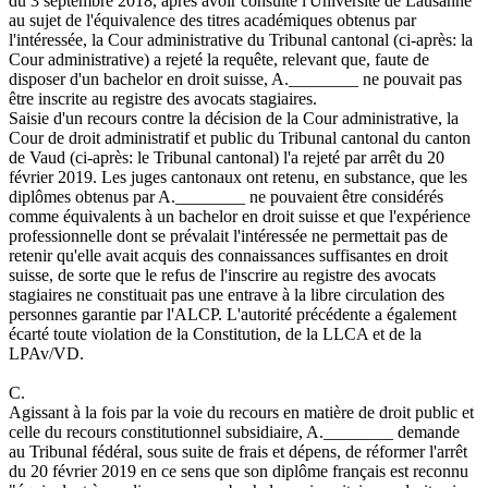
du 3 septembre 2018, après avoir consulté l'Université de Lausanne
au sujet de l'équivalence des titres académiques obtenus par
l'intéressée, la Cour administrative du Tribunal cantonal (ci-après: la
Cour administrative) a rejeté la requête, relevant que, faute de
disposer d'un bachelor en droit suisse, A.________ ne pouvait pas
être inscrite au registre des avocats stagiaires.
Saisie d'un recours contre la décision de la Cour administrative, la
Cour de droit administratif et public du Tribunal cantonal du canton
de Vaud (ci-après: le Tribunal cantonal) l'a rejeté par arrêt du 20
février 2019. Les juges cantonaux ont retenu, en substance, que les
diplômes obtenus par A.________ ne pouvaient être considérés
comme équivalents à un bachelor en droit suisse et que l'expérience
professionnelle dont se prévalait l'intéressée ne permettait pas de
retenir qu'elle avait acquis des connaissances suffisantes en droit
suisse, de sorte que le refus de l'inscrire au registre des avocats
stagiaires ne constituait pas une entrave à la libre circulation des
personnes garantie par l'ALCP. L'autorité précédente a également
écarté toute violation de la Constitution, de la LLCA et de la
LPAv/VD.
C.
Agissant à la fois par la voie du recours en matière de droit public et
celle du recours constitutionnel subsidiaire, A.________ demande
au Tribunal fédéral, sous suite de frais et dépens, de réformer l'arrêt
du 20 février 2019 en ce sens que son diplôme français est reconnu