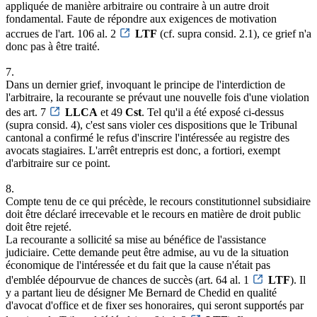
appliquée de manière arbitraire ou contraire à un autre droit
fondamental. Faute de répondre aux exigences de motivation
accrues de l'art. 106 al. 2
LTF
(cf. supra consid. 2.1), ce grief n'a
donc pas à être traité.
7.
Dans un dernier grief, invoquant le principe de l'interdiction de
l'arbitraire, la recourante se prévaut une nouvelle fois d'une violation
des art. 7
LLCA
et 49
Cst
. Tel qu'il a été exposé ci-dessus
(supra consid. 4), c'est sans violer ces dispositions que le Tribunal
cantonal a confirmé le refus d'inscrire l'intéressée au registre des
avocats stagiaires. L'arrêt entrepris est donc, a fortiori, exempt
d'arbitraire sur ce point.
8.
Compte tenu de ce qui précède, le recours constitutionnel subsidiaire
doit être déclaré irrecevable et le recours en matière de droit public
doit être rejeté.
La recourante a sollicité sa mise au bénéfice de l'assistance
judiciaire. Cette demande peut être admise, au vu de la situation
économique de l'intéressée et du fait que la cause n'était pas
d'emblée dépourvue de chances de succès (art. 64 al. 1
LTF
). Il
y a partant lieu de désigner Me Bernard de Chedid en qualité
d'avocat d'office et de fixer ses honoraires, qui seront supportés par