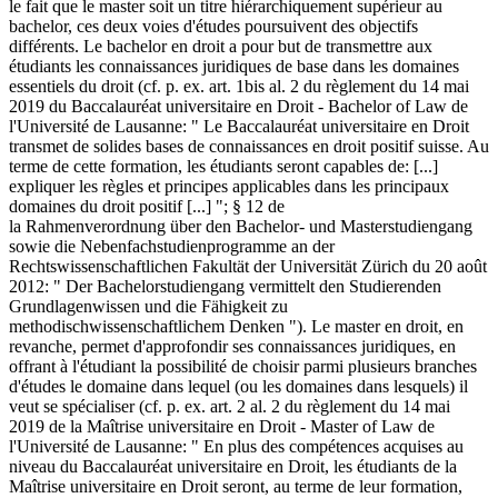
le fait que le master soit un titre hiérarchiquement supérieur au
bachelor, ces deux voies d'études poursuivent des objectifs
différents. Le bachelor en droit a pour but de transmettre aux
étudiants les connaissances juridiques de base dans les domaines
essentiels du droit (cf. p. ex. art. 1bis al. 2 du règlement du 14 mai
2019 du Baccalauréat universitaire en Droit - Bachelor of Law de
l'Université de Lausanne: " Le Baccalauréat universitaire en Droit
transmet de solides bases de connaissances en droit positif suisse. Au
terme de cette formation, les étudiants seront capables de: [...]
expliquer les règles et principes applicables dans les principaux
domaines du droit positif [...] "; § 12 de
la Rahmenverordnung über den Bachelor- und Masterstudiengang
sowie die Nebenfachstudienprogramme an der
Rechtswissenschaftlichen Fakultät der Universität Zürich du 20 août
2012: " Der Bachelorstudiengang vermittelt den Studierenden
Grundlagenwissen und die Fähigkeit zu
methodischwissenschaftlichem Denken "). Le master en droit, en
revanche, permet d'approfondir ses connaissances juridiques, en
offrant à l'étudiant la possibilité de choisir parmi plusieurs branches
d'études le domaine dans lequel (ou les domaines dans lesquels) il
veut se spécialiser (cf. p. ex. art. 2 al. 2 du règlement du 14 mai
2019 de la Maîtrise universitaire en Droit - Master of Law de
l'Université de Lausanne: " En plus des compétences acquises au
niveau du Baccalauréat universitaire en Droit, les étudiants de la
Maîtrise universitaire en Droit seront, au terme de leur formation,