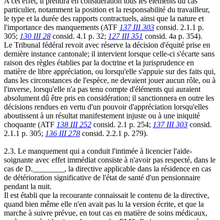
A cet effet, il prendra en considération tous les éléments du cas
particulier, notamment la position et la responsabilité du travailleur,
le type et la durée des rapports contractuels, ainsi que la nature et
l'importance des manquements (ATF
137 III 303
consid. 2.1.1 p.
305;
130 III 28
consid. 4.1 p. 32;
127 III 351
consid. 4a p. 354).
Le Tribunal fédéral revoit avec réserve la décision d'équité prise en
dernière instance cantonale; il intervient lorsque celle-ci s'écarte sans
raison des règles établies par la doctrine et la jurisprudence en
matière de libre appréciation, ou lorsqu'elle s'appuie sur des faits qui,
dans les circonstances de l'espèce, ne devaient jouer aucun rôle, ou à
l'inverse, lorsqu'elle n'a pas tenu compte d'éléments qui auraient
absolument dû être pris en considération; il sanctionnera en outre les
décisions rendues en vertu d'un pouvoir d'appréciation lorsqu'elles
aboutissent à un résultat manifestement injuste ou à une iniquité
choquante (ATF
138 III 252
consid. 2.1 p. 254;
137 III 303
consid.
2.1.1 p. 305;
136 III 278
consid. 2.2.1 p. 279).
2.3. Le manquement qui a conduit l'intimée à licencier l'aide-
soignante avec effet immédiat consiste à n'avoir pas respecté, dans le
cas de D.________, la directive applicable dans la résidence en cas
de détérioration significative de l'état de santé d'un pensionnaire
pendant la nuit.
Il est établi que la recourante connaissait le contenu de la directive,
quand bien même elle n'en avait pas lu la version écrite, et que la
marche à suivre prévue, en tout cas en matière de soins médicaux,