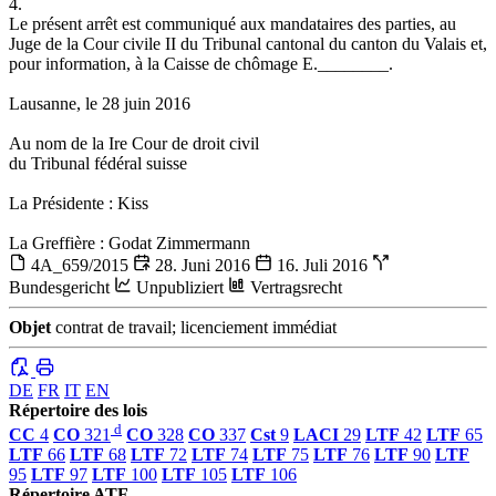
4.
Le présent arrêt est communiqué aux mandataires des parties, au
Juge de la Cour civile II du Tribunal cantonal du canton du Valais et,
pour information, à la Caisse de chômage E.________.
Lausanne, le 28 juin 2016
Au nom de la Ire Cour de droit civil
du Tribunal fédéral suisse
La Présidente : Kiss
La Greffière : Godat Zimmermann
4A_659/2015
28. Juni 2016
16. Juli 2016
Bundesgericht
Unpubliziert
Vertragsrecht
Objet
contrat de travail; licenciement immédiat
DE
FR
IT
EN
Répertoire des lois
d
CC
4
CO
321
CO
328
CO
337
Cst
9
LACI
29
LTF
42
LTF
65
LTF
66
LTF
68
LTF
72
LTF
74
LTF
75
LTF
76
LTF
90
LTF
95
LTF
97
LTF
100
LTF
105
LTF
106
Répertoire ATF