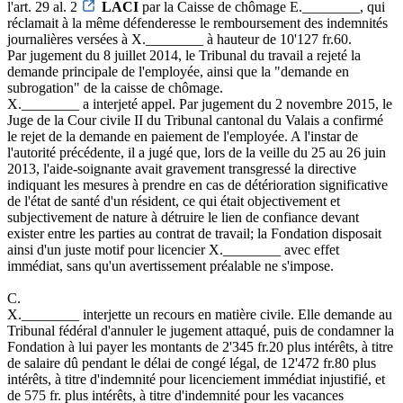
l'art. 29 al. 2
LACI
par la Caisse de chômage E.________, qui
réclamait à la même défenderesse le remboursement des indemnités
journalières versées à X.________ à hauteur de 10'127 fr.60.
Par jugement du 8 juillet 2014, le Tribunal du travail a rejeté la
demande principale de l'employée, ainsi que la "demande en
subrogation" de la caisse de chômage.
X.________ a interjeté appel. Par jugement du 2 novembre 2015, le
Juge de la Cour civile II du Tribunal cantonal du Valais a confirmé
le rejet de la demande en paiement de l'employée. A l'instar de
l'autorité précédente, il a jugé que, lors de la veille du 25 au 26 juin
2013, l'aide-soignante avait gravement transgressé la directive
indiquant les mesures à prendre en cas de détérioration significative
de l'état de santé d'un résident, ce qui était objectivement et
subjectivement de nature à détruire le lien de confiance devant
exister entre les parties au contrat de travail; la Fondation disposait
ainsi d'un juste motif pour licencier X.________ avec effet
immédiat, sans qu'un avertissement préalable ne s'impose.
C.
X.________ interjette un recours en matière civile. Elle demande au
Tribunal fédéral d'annuler le jugement attaqué, puis de condamner la
Fondation à lui payer les montants de 2'345 fr.20 plus intérêts, à titre
de salaire dû pendant le délai de congé légal, de 12'472 fr.80 plus
intérêts, à titre d'indemnité pour licenciement immédiat injustifié, et
de 575 fr. plus intérêts, à titre d'indemnité pour les vacances