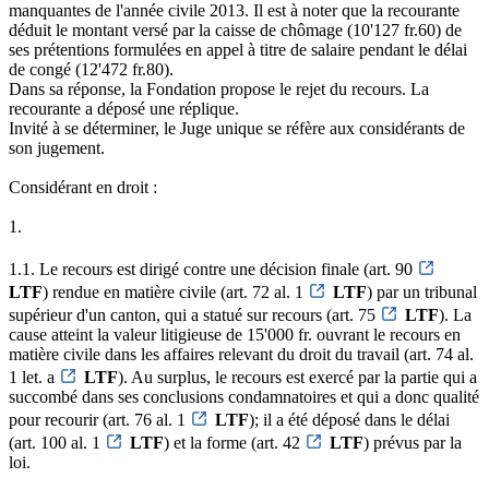
manquantes de l'année civile 2013. Il est à noter que la recourante
déduit le montant versé par la caisse de chômage (10'127 fr.60) de
ses prétentions formulées en appel à titre de salaire pendant le délai
de congé (12'472 fr.80).
Dans sa réponse, la Fondation propose le rejet du recours. La
recourante a déposé une réplique.
Invité à se déterminer, le Juge unique se réfère aux considérants de
son jugement.
Considérant en droit :
1.
1.1. Le recours est dirigé contre une décision finale (art. 90
LTF
) rendue en matière civile (art. 72 al. 1
LTF
) par un tribunal
supérieur d'un canton, qui a statué sur recours (art. 75
LTF
). La
cause atteint la valeur litigieuse de 15'000 fr. ouvrant le recours en
matière civile dans les affaires relevant du droit du travail (art. 74 al.
1 let. a
LTF
). Au surplus, le recours est exercé par la partie qui a
succombé dans ses conclusions condamnatoires et qui a donc qualité
pour recourir (art. 76 al. 1
LTF
); il a été déposé dans le délai
(art. 100 al. 1
LTF
) et la forme (art. 42
LTF
) prévus par la
loi.