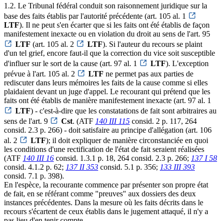
1.2. Le Tribunal fédéral conduit son raisonnement juridique sur la
base des faits établis par l'autorité précédente (art. 105 al. 1
LTF
). Il ne peut s'en écarter que si les faits ont été établis de façon
manifestement inexacte ou en violation du droit au sens de l'art. 95
LTF
(art. 105 al. 2
LTF
). Si l'auteur du recours se plaint
d'un tel grief, encore faut-il que la correction du vice soit susceptible
d'influer sur le sort de la cause (art. 97 al. 1
LTF
). L'exception
prévue à l'art. 105 al. 2
LTF
ne permet pas aux parties de
rediscuter dans leurs mémoires les faits de la cause comme si elles
plaidaient devant un juge d'appel. Le recourant qui prétend que les
faits ont été établis de manière manifestement inexacte (art. 97 al. 1
LTF
) - c'est-à-dire que les constatations de fait sont arbitraires au
sens de l'art. 9
Cst
. (ATF
140 III 115
consid. 2 p. 117, 264
consid. 2.3 p. 266) - doit satisfaire au principe d'allégation (art. 106
al. 2
LTF
); il doit expliquer de manière circonstanciée en quoi
les conditions d'une rectification de l'état de fait seraient réalisées
(ATF
140 III 16
consid. 1.3.1 p. 18, 264 consid. 2.3 p. 266;
137 I 58
consid. 4.1.2 p. 62;
137 II 353
consid. 5.1 p. 356;
133 III 393
consid. 7.1 p. 398).
En l'espèce, la recourante commence par présenter son propre état
de fait, en se référant comme "preuves" aux dossiers des deux
instances précédentes. Dans la mesure où les faits décrits dans le
recours s'écartent de ceux établis dans le jugement attaqué, il n'y a
pas lieu d'en tenir compte.