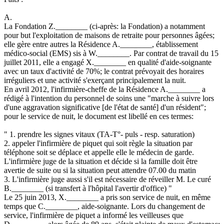
A.
La Fondation Z.________ (ci-après: la Fondation) a notamment
pour but l'exploitation de maisons de retraite pour personnes âgées;
elle gère entre autres la Résidence A.________, établissement
médico-social (EMS) sis à W.________. Par contrat de travail du 15
juillet 2011, elle a engagé X.________ en qualité d'aide-soignante
avec un taux d'activité de 70%; le contrat prévoyait des horaires
irréguliers et une activité s'exerçant principalement la nuit.
En avril 2012, l'infirmière-cheffe de la Résidence A.________ a
rédigé à l'intention du personnel de soins une "marche à suivre lors
d'une aggravation significative [de l'état de santé] d'un résident";
pour le service de nuit, le document est libellé en ces termes:
" 1. prendre les signes vitaux (TA-T°- puls - resp. saturation)
2. appeler l'infirmière de piquet qui soit règle la situation par
téléphone soit se déplace et appelle elle le médecin de garde.
L'infirmière juge de la situation et décide si la famille doit être
avertie de suite ou si la situation peut attendre 07.00 du matin
3. L'infirmière juge aussi s'il est nécessaire de réveiller M. Le curé
B.________ (si transfert à l'hôpital l'avertir d'office) "
Le 25 juin 2013, X.________ a pris son service de nuit, en même
temps que C.________, aide-soignante. Lors du changement de
service, l'infirmière de piquet a informé les veilleuses que