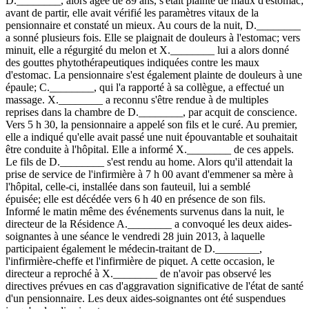
D.________, alors âgée de 89 ans, s'était plainte de maux d'estomac;
avant de partir, elle avait vérifié les paramètres vitaux de la
pensionnaire et constaté un mieux. Au cours de la nuit, D.________
a sonné plusieurs fois. Elle se plaignait de douleurs à l'estomac; vers
minuit, elle a régurgité du melon et X.________ lui a alors donné
des gouttes phytothérapeutiques indiquées contre les maux
d'estomac. La pensionnaire s'est également plainte de douleurs à une
épaule; C.________, qui l'a rapporté à sa collègue, a effectué un
massage. X.________ a reconnu s'être rendue à de multiples
reprises dans la chambre de D.________, par acquit de conscience.
Vers 5 h 30, la pensionnaire a appelé son fils et le curé. Au premier,
elle a indiqué qu'elle avait passé une nuit épouvantable et souhaitait
être conduite à l'hôpital. Elle a informé X.________ de ces appels.
Le fils de D.________ s'est rendu au home. Alors qu'il attendait la
prise de service de l'infirmière à 7 h 00 avant d'emmener sa mère à
l'hôpital, celle-ci, installée dans son fauteuil, lui a semblé
épuisée; elle est décédée vers 6 h 40 en présence de son fils.
Informé le matin même des événements survenus dans la nuit, le
directeur de la Résidence A.________ a convoqué les deux aides-
soignantes à une séance le vendredi 28 juin 2013, à laquelle
participaient également le médecin-traitant de D.________,
l'infirmière-cheffe et l'infirmière de piquet. A cette occasion, le
directeur a reproché à X.________ de n'avoir pas observé les
directives prévues en cas d'aggravation significative de l'état de santé
d'un pensionnaire. Les deux aides-soignantes ont été suspendues