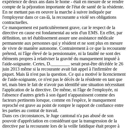
expérience de deux ans dans le home - était en mesure de se rendre
compte de la péjoration importante de l'état de santé de la résidente.
En ne mettant pas en oeuvre la marche à suivre indiquée par
l'employeur dans ce cas-là, la recourante a violé ses obligations
contractuelles.
Ce manquement est particulièrement grave, car le respect de la
directive en cause est fondamental au sein d'un EMS. En effet, par
définition, un tel établissement assure une assistance médicale
permanente aux personnes qui y résident et ne sont plus en mesure
de vivre de manière autonome. Contrairement à ce que la recourante
prétend, ni l'âge élevé de la pensionnaire, ni la fatalité ne sont des
éléments propres à relativiser la gravité du manquement imputé à
l'aide-soignante. Certes, D.________ serait peut-être décédée le 26
juin 2013 même si la recourante avait fait appel à l'infirmière de
piquet. Mais là n'est pas la question. Ce qui a motivé le licenciement
de l'aide-soignante, ce n'est pas le décès de la résidente en tant que
tel, mais bien le fait de n'avoir pas identifié une situation nécessitant
l'application de la directive. De même, ni l'âge de l'employée, ni
l'absence d'autres griefs à son égard n'apparaissent comme des
facteurs pertinents lorsque, comme en l'espèce, le manquement
reproché est grave au point de rompre le rapport de confiance entre
les parties au contrat de travail.
Dans ces circonstances, le Juge cantonal n'a pas abusé de son
pouvoir d'appréciation en considérant que la transgression de la
directive par la recourante lors de la veille fatidique était propre à