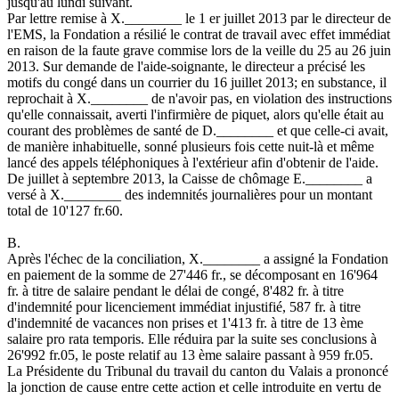
jusqu'au lundi suivant.
Par lettre remise à X.________ le 1 er juillet 2013 par le directeur de
l'EMS, la Fondation a résilié le contrat de travail avec effet immédiat
en raison de la faute grave commise lors de la veille du 25 au 26 juin
2013. Sur demande de l'aide-soignante, le directeur a précisé les
motifs du congé dans un courrier du 16 juillet 2013; en substance, il
reprochait à X.________ de n'avoir pas, en violation des instructions
qu'elle connaissait, averti l'infirmière de piquet, alors qu'elle était au
courant des problèmes de santé de D.________ et que celle-ci avait,
de manière inhabituelle, sonné plusieurs fois cette nuit-là et même
lancé des appels téléphoniques à l'extérieur afin d'obtenir de l'aide.
De juillet à septembre 2013, la Caisse de chômage E.________ a
versé à X.________ des indemnités journalières pour un montant
total de 10'127 fr.60.
B.
Après l'échec de la conciliation, X.________ a assigné la Fondation
en paiement de la somme de 27'446 fr., se décomposant en 16'964
fr. à titre de salaire pendant le délai de congé, 8'482 fr. à titre
d'indemnité pour licenciement immédiat injustifié, 587 fr. à titre
d'indemnité de vacances non prises et 1'413 fr. à titre de 13 ème
salaire pro rata temporis. Elle réduira par la suite ses conclusions à
26'992 fr.05, le poste relatif au 13 ème salaire passant à 959 fr.05.
La Présidente du Tribunal du travail du canton du Valais a prononcé
la jonction de cause entre cette action et celle introduite en vertu de