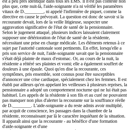
est à peu près identique dans tous les EMS. Il n'est pas contesté non
plus que, cette nuit-là, l'aide-soignante n'a ni vérifié les paramètres
vitaux de D.________, ni appelé l'infirmière de piquet, comme la
directive en cause le prévoyait. La question est donc de savoir si la
recourante devait, lors de la veille litigieuse, suspecter une
aggravation significative de l'état de santé de la pensionnaire.
Selon le jugement attaqué, plusieurs indices laissaient clairement
supposer une détérioration de l'état de santé de la résidente,
nécessitant une prise en charge médicale. Les éléments retenus à ce
sujet par l'autorité cantonale sont pertinents. En effet, lorsqu'elle a
pris son service de nuit, l'aide-soignante savait que la pensionnaire
s'était déjà plainte de maux d'estomac. Or, au cours de la nuit, la
résidente a réitéré ses plaintes et vomi; elle a également souffert de
douleurs à une épaule. Quoi qu'en dise la recourante, ces
symptômes, pris ensemble, sont connus pour être susceptibles
d'annoncer une crise cardiaque, spécialement chez les femmes. Il est
établi par ailleurs qu'en appelant les veilleuses à plusieurs reprises, la
pensionnaire a adopté un comportement nocturne qui ne lui était pas
habituel. Les appels de la résidente à son fils et au curé ne pouvaient
pas manquer non plus d'alerter la recourante sur la souffrance réelle
de D.________. L'aide-soignante a du reste admis avoir multiplié,
par acquit de conscience, les passages dans la chambre de la
résidente, reconnaissant par là le caractère inquiétant de la situation.
Il apparaît ainsi que la recourante - au bénéfice d'une formation
d'aide-soignante et d'une