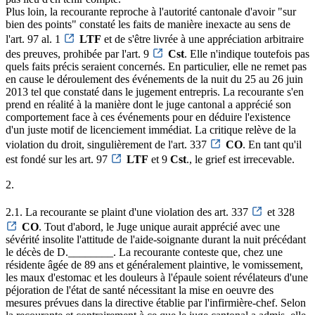
Plus loin, la recourante reproche à l'autorité cantonale d'avoir "sur
bien des points" constaté les faits de manière inexacte au sens de
l'art. 97 al. 1
LTF
et de s'être livrée à une appréciation arbitraire
des preuves, prohibée par l'art. 9
Cst
. Elle n'indique toutefois pas
quels faits précis seraient concernés. En particulier, elle ne remet pas
en cause le déroulement des événements de la nuit du 25 au 26 juin
2013 tel que constaté dans le jugement entrepris. La recourante s'en
prend en réalité à la manière dont le juge cantonal a apprécié son
comportement face à ces événements pour en déduire l'existence
d'un juste motif de licenciement immédiat. La critique relève de la
violation du droit, singulièrement de l'art. 337
CO
. En tant qu'il
est fondé sur les art. 97
LTF
et 9
Cst
., le grief est irrecevable.
2.
2.1. La recourante se plaint d'une violation des art. 337
et 328
CO
. Tout d'abord, le Juge unique aurait apprécié avec une
sévérité insolite l'attitude de l'aide-soignante durant la nuit précédant
le décès de D.________. La recourante conteste que, chez une
résidente âgée de 89 ans et généralement plaintive, le vomissement,
les maux d'estomac et les douleurs à l'épaule soient révélateurs d'une
péjoration de l'état de santé nécessitant la mise en oeuvre des
mesures prévues dans la directive établie par l'infirmière-chef. Selon