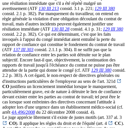
une résiliation immédiate que s'il a été répété malgré un
avertissement (ATF
130 III 213
consid. 3.1 p. 221;
129 III 380
consid. 2.1 p. 382). Par manquement du travailleur, on entend en
règle générale la violation d'une obligation découlant du contrat de
travail, mais d'autres incidents peuvent également justifier une
résiliation immédiate (ATF
130 III 28
consid. 4.1 p. 31;
129 III 380
consid. 2.2 p. 382). Ce qui est déterminant, c'est que les faits
invoqués à l'appui du congé immédiat aient entraîné la perte du
rapport de confiance qui constitue le fondement du contrat de travail
(ATF
137 III 303
consid. 2.1.1 p. 304). Il ne suffit pas que la
relation de confiance entre les parties soit détruite sur le plan
subjectif. Encore faut-il que, objectivement, la continuation des
rapports de travail jusqu'à l'échéance du contrat ne puisse pas être
attendue de la partie qui donne le congé (cf. ATF
129 III 380
consid.
2.2 p. 383). A cet égard, le non-respect de directives générales ou
d'instructions particulières de l'employeur au sens de l'art. 321d
CO
justifiera un licenciement immédiat lorsque le manquement,
particulièrement grave, est de nature à détruire le lien de confiance
devant exister entre les parties au contrat de travail; tel peut être le
cas lorsque sont enfreintes des directives concernant l'attitude à
adopter lors d'une urgence dans un établissement médico-social (cf.
arrêt
4A 496/2008
du 22 décembre 2008 consid. 4).
Le juge apprécie librement s'il existe de justes motifs (art. 337 al. 3
CO
). Il applique les règles du droit et de l'équité (art. 4
CC
).