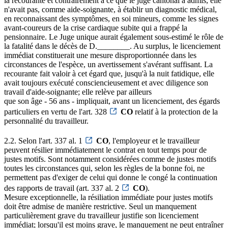
la recourante et contrairement à ce que le juge cantonal a admis, elle
n'avait pas, comme aide-soignante, à établir un diagnostic médical,
en reconnaissant des symptômes, en soi mineurs, comme les signes
avant-coureurs de la crise cardiaque subite qui a frappé la
pensionnaire. Le Juge unique aurait également sous-estimé le rôle de
la fatalité dans le décès de D.________. Au surplus, le licenciement
immédiat constituerait une mesure disproportionnée dans les
circonstances de l'espèce, un avertissement s'avérant suffisant. La
recourante fait valoir à cet égard que, jusqu'à la nuit fatidique, elle
avait toujours exécuté consciencieusement et avec diligence son
travail d'aide-soignante; elle relève par ailleurs
que son âge - 56 ans - impliquait, avant un licenciement, des égards
particuliers en vertu de l'art. 328
CO
relatif à la protection de la
personnalité du travailleur.
2.2. Selon l'art. 337 al. 1
CO
, l'employeur et le travailleur
peuvent résilier immédiatement le contrat en tout temps pour de
justes motifs. Sont notamment considérées comme de justes motifs
toutes les circonstances qui, selon les règles de la bonne foi, ne
permettent pas d'exiger de celui qui donne le congé la continuation
des rapports de travail (art. 337 al. 2
CO
).
Mesure exceptionnelle, la résiliation immédiate pour justes motifs
doit être admise de manière restrictive. Seul un manquement
particulièrement grave du travailleur justifie son licenciement
immédiat; lorsqu'il est moins grave, le manquement ne peut entraîner