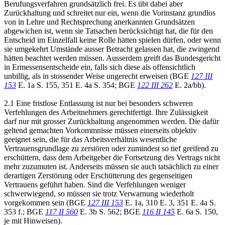
Berufungsverfahren grundsätzlich frei. Es übt dabei aber
Zurückhaltung und schreitet nur ein, wenn die Vorinstanz grundlos
von in Lehre und Rechtsprechung anerkannten Grundsätzen
abgewichen ist, wenn sie Tatsachen berücksichtigt hat, die für den
Entscheid im Einzelfall keine Rolle hätten spielen dürfen, oder wenn
sie umgekehrt Umstände ausser Betracht gelassen hat, die zwingend
hätten beachtet werden müssen. Ausserdem greift das Bundesgericht
in Ermessensentscheide ein, falls sich diese als offensichtlich
unbillig, als in stossender Weise ungerecht erweisen (BGE
127 III
153
E. 1a S. 155, 351 E. 4a S. 354; BGE
122 III 262
E. 2a/bb).
2.1 Eine fristlose Entlassung ist nur bei besonders schweren
Verfehlungen des Arbeitnehmers gerechtfertigt. Ihre Zulässigkeit
darf nur mit grosser Zurückhaltung angenommen werden. Die dafür
geltend gemachten Vorkommnisse müssen einerseits objektiv
geeignet sein, die für das Arbeitsverhältnis wesentliche
Vertrauensgrundlage zu zerstören oder zumindest so tief greifend zu
erschüttern, dass dem Arbeitgeber die Fortsetzung des Vertrags nicht
mehr zuzumuten ist. Anderseits müssen sie auch tatsächlich zu einer
derartigen Zerstörung oder Erschütterung des gegenseitigen
Vertrauens geführt haben. Sind die Verfehlungen weniger
schwerwiegend, so müssen sie trotz Verwarnung wiederholt
vorgekommen sein (BGE
127 III 153
E. 1a, 310 E. 3, 351 E. 4a S.
353 f.; BGE
117 II 560
E. 3b S. 562; BGE
116 II 145
E. 6a S. 150,
je mit Hinweisen).