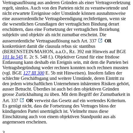
Vertragsauflösung aus anderen Gründen als einer Vertragsverletzung
regelt, sinnlos. Auch von den Parteien nicht zu verantwortende und
nicht erwartete Ereignisse oder Umstände können ausnahmsweise
eine ausserordentliche Vertragsbeendigung rechtfertigen, wenn sie
die wesentlichen Grundlagen der vertraglichen Bindung derart
erschüttern, dass eine Fortsetzung der vertraglichen Beziehung
subjektiv und objektiv als nicht zumutbar erscheint. Die
ausserordentliche Vertragsauflösung nach Art. 337
OR
konkretisiert damit die clausula rebus sic stantibus
(BERENSTEIN/MAHON, a.a.O., Rz. 392 mit Hinweis auf BGE
101 Ia 545
E. 2c S. 548 f.). Objektiver Grund für eine fristlose
Entlassung kann deshalb ein Ereignis sein, mit dem die Parteien bei
Vertragsbegründung weder rechnen konnten noch rechnen mussten
(vgl. BGE
127 III 300
E. 5b mit Hinweisen). Insofern fallen der
schlechte Geschäftsgang und weitere Umstände, deren Eintritt zu
den jedem wirtschaftlichen Unternehmen inhärenten Risiken gehört,
ausser Betracht. Überdies ist auch bei den objektiven Gründen
grosse Zurückhaltung zu üben. Mit dem Begriff der Zumutbarkeit in
Art. 337
OR
verweist das Gesetz auf ein wertendes Kriterium.
Es genügt nicht, dass die Fortsetzung des Vertrages bloss der
kündigenden Partei unerträglich ist. Vielmehr muss diese
Einschätzung auch von einem objektiven Standpunkt aus als
angemessen erscheinen.
3.