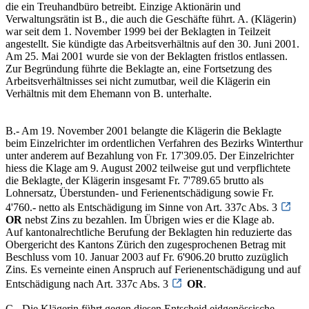
die ein Treuhandbüro betreibt. Einzige Aktionärin und
Verwaltungsrätin ist B., die auch die Geschäfte führt. A. (Klägerin)
war seit dem 1. November 1999 bei der Beklagten in Teilzeit
angestellt. Sie kündigte das Arbeitsverhältnis auf den 30. Juni 2001.
Am 25. Mai 2001 wurde sie von der Beklagten fristlos entlassen.
Zur Begründung führte die Beklagte an, eine Fortsetzung des
Arbeitsverhältnisses sei nicht zumutbar, weil die Klägerin ein
Verhältnis mit dem Ehemann von B. unterhalte.
B.- Am 19. November 2001 belangte die Klägerin die Beklagte
beim Einzelrichter im ordentlichen Verfahren des Bezirks Winterthur
unter anderem auf Bezahlung von Fr. 17'309.05. Der Einzelrichter
hiess die Klage am 9. August 2002 teilweise gut und verpflichtete
die Beklagte, der Klägerin insgesamt Fr. 7'789.65 brutto als
Lohnersatz, Überstunden- und Ferienentschädigung sowie Fr.
4'760.- netto als Entschädigung im Sinne von Art. 337c Abs. 3
OR
nebst Zins zu bezahlen. Im Übrigen wies er die Klage ab.
Auf kantonalrechtliche Berufung der Beklagten hin reduzierte das
Obergericht des Kantons Zürich den zugesprochenen Betrag mit
Beschluss vom 10. Januar 2003 auf Fr. 6'906.20 brutto zuzüglich
Zins. Es verneinte einen Anspruch auf Ferienentschädigung und auf
Entschädigung nach Art. 337c Abs. 3
OR
.
C.- Die Klägerin führt gegen diesen Entscheid eidgenössische