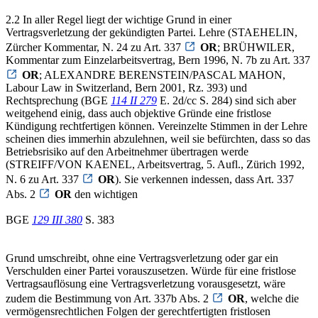
2.2 In aller Regel liegt der wichtige Grund in einer
Vertragsverletzung der gekündigten Partei. Lehre (STAEHELIN,
Zürcher Kommentar, N. 24 zu Art. 337
OR
; BRÜHWILER,
Kommentar zum Einzelarbeitsvertrag, Bern 1996, N. 7b zu Art. 337
OR
; ALEXANDRE BERENSTEIN/PASCAL MAHON,
Labour Law in Switzerland, Bern 2001, Rz. 393) und
Rechtsprechung (BGE
114 II 279
E. 2d/cc S. 284) sind sich aber
weitgehend einig, dass auch objektive Gründe eine fristlose
Kündigung rechtfertigen können. Vereinzelte Stimmen in der Lehre
scheinen dies immerhin abzulehnen, weil sie befürchten, dass so das
Betriebsrisiko auf den Arbeitnehmer übertragen werde
(STREIFF/VON KAENEL, Arbeitsvertrag, 5. Aufl., Zürich 1992,
N. 6 zu Art. 337
OR
). Sie verkennen indessen, dass Art. 337
Abs. 2
OR
den wichtigen
BGE
129 III 380
S. 383
Grund umschreibt, ohne eine Vertragsverletzung oder gar ein
Verschulden einer Partei vorauszusetzen. Würde für eine fristlose
Vertragsauflösung eine Vertragsverletzung vorausgesetzt, wäre
zudem die Bestimmung von Art. 337b Abs. 2
OR
, welche die
vermögensrechtlichen Folgen der gerechtfertigten fristlosen