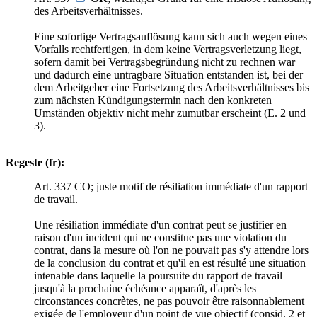
des Arbeitsverhältnisses.
Eine sofortige Vertragsauflösung kann sich auch wegen eines
Vorfalls rechtfertigen, in dem keine Vertragsverletzung liegt,
sofern damit bei Vertragsbegründung nicht zu rechnen war
und dadurch eine untragbare Situation entstanden ist, bei der
dem Arbeitgeber eine Fortsetzung des Arbeitsverhältnisses bis
zum nächsten Kündigungstermin nach den konkreten
Umständen objektiv nicht mehr zumutbar erscheint (E. 2 und
3).
Regeste (fr):
Art. 337 CO; juste motif de résiliation immédiate d'un rapport
de travail.
Une résiliation immédiate d'un contrat peut se justifier en
raison d'un incident qui ne constitue pas une violation du
contrat, dans la mesure où l'on ne pouvait pas s'y attendre lors
de la conclusion du contrat et qu'il en est résulté une situation
intenable dans laquelle la poursuite du rapport de travail
jusqu'à la prochaine échéance apparaît, d'après les
circonstances concrètes, ne pas pouvoir être raisonnablement
exigée de l'employeur d'un point de vue objectif (consid. 2 et