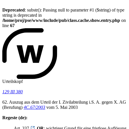
Deprecated
: substr(): Passing null to parameter #1 ($string) of type
string is deprecated in
/home/proj/pse/www/include/pub/class.cache.show.entry.php
on
line
67
Urteilskopf
129 III 380
62. Auszug aus dem Urteil der I. Zivilabteilung i.S. A. gegen X. AG
(Berufung)
4C.67/2003
vom 5. Mai 2003
Regeste (de):
Art. 337
OR
; wichtiger Grund für eine fristlose Auflösung