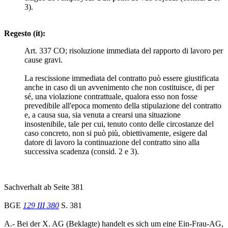
3).
Regesto (it):
Art. 337 CO; risoluzione immediata del rapporto di lavoro per
cause gravi.
La rescissione immediata del contratto può essere giustificata
anche in caso di un avvenimento che non costituisce, di per
sé, una violazione contrattuale, qualora esso non fosse
prevedibile all'epoca momento della stipulazione del contratto
e, a causa sua, sia venuta a crearsi una situazione
insostenibile, tale per cui, tenuto conto delle circostanze del
caso concreto, non si può più, obiettivamente, esigere dal
datore di lavoro la continuazione del contratto sino alla
successiva scadenza (consid. 2 e 3).
Sachverhalt ab Seite 381
BGE
129 III 380
S. 381
A.- Bei der X. AG (Beklagte) handelt es sich um eine Ein-Frau-AG,