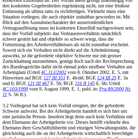
konkreten Einzelfalls ab. Der Vorfall allein genügt unabhängig von
den konkreten Gegebenheiten regelmässig nicht, um eine fristlose
Entlassung als ultima ratio zu rechtfertigen. Vielmehr muss eine
Situation vorliegen, die auch objektiv unhaltbar geworden ist. Mit
Blick auf den Ausnahmecharakter der ausserordentlichen
Vertragsauflösung muss im konkreten Einzelfall nachgewiesen sein,
dass der Vorfall subjektiv das Vertrauensverhältnis tatsächlich
schwer gestört hat und objektiv so schwer wiegt, dass die
Fortsetzung des Arbeitsverhältnisses als nicht zumutbar erscheint.
Soweit sich ein Verhalten nicht direkt auf die Arbeitsleistung
auswirkt, ist die geforderte objektive Schwere nur mit grosser
Zurückhaltung anzunehmen, genügt doch nach der Rechtsprechung
des Bundesgerichts dafür nicht einmal jedes strafbare Verhalten am
Arbeitsplatz (Urteil
4C.112/2002
vom 8. Oktober 2002, E. 5, mit
Hinweisen auf BGE
127 III 351
E. 4b/dd; BGE
124 III 25
E. 3a
und b; BGE
121 III 467
E. 5b; BGE
116 II 145
E. 6b; Urteil
4C.103/1999
vom 9. August 1999, E. 1, publ. in:
Pra 89/2000 Nr.
11
S. 56 ff.).
3.2 Vorliegend hat sich kein Vorfall ereignet, der die geforderte
Schwere aufweist. Bei der Arbeitgeberin handelt es sich hier um
eine juristische Person. Insofern liegt denn auch kein Verhältnis mit
dem Ehemann der Arbeitgeberin vor. Dieses betrifft vielmehr den
Ehemann ihrer Geschäftsführerin und einzigen Verwaltungsrätin, die
gleichzeitig auch die an der Arbeitgeberin wirtschaftlich berechtigte