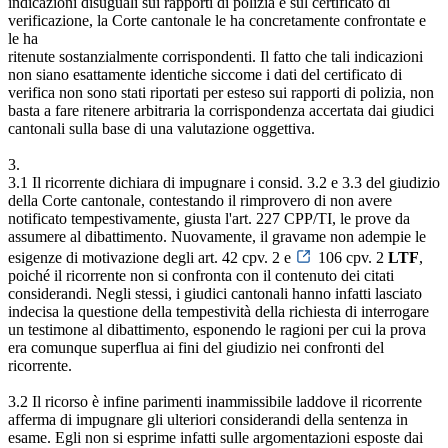
indicazioni disuguali sui rapporti di polizia e sul certificato di
verificazione, la Corte cantonale le ha concretamente confrontate e
le ha
ritenute sostanzialmente corrispondenti. Il fatto che tali indicazioni
non siano esattamente identiche siccome i dati del certificato di
verifica non sono stati riportati per esteso sui rapporti di polizia, non
basta a fare ritenere arbitraria la corrispondenza accertata dai giudici
cantonali sulla base di una valutazione oggettiva.
3.
3.1 Il ricorrente dichiara di impugnare i consid. 3.2 e 3.3 del giudizio
della Corte cantonale, contestando il rimprovero di non avere
notificato tempestivamente, giusta l'art. 227 CPP/TI, le prove da
assumere al dibattimento. Nuovamente, il gravame non adempie le
esigenze di motivazione degli art. 42 cpv. 2 e
106 cpv. 2
LTF
,
poiché il ricorrente non si confronta con il contenuto dei citati
considerandi. Negli stessi, i giudici cantonali hanno infatti lasciato
indecisa la questione della tempestività della richiesta di interrogare
un testimone al dibattimento, esponendo le ragioni per cui la prova
era comunque superflua ai fini del giudizio nei confronti del
ricorrente.
3.2 Il ricorso è infine parimenti inammissibile laddove il ricorrente
afferma di impugnare gli ulteriori considerandi della sentenza in
esame. Egli non si esprime infatti sulle argomentazioni esposte dai