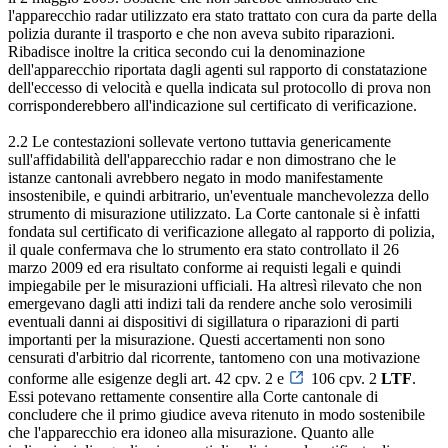
l'apparecchio radar utilizzato era stato trattato con cura da parte della
polizia durante il trasporto e che non aveva subito riparazioni.
Ribadisce inoltre la critica secondo cui la denominazione
dell'apparecchio riportata dagli agenti sul rapporto di constatazione
dell'eccesso di velocità e quella indicata sul protocollo di prova non
corrisponderebbero all'indicazione sul certificato di verificazione.
2.2 Le contestazioni sollevate vertono tuttavia genericamente
sull'affidabilità dell'apparecchio radar e non dimostrano che le
istanze cantonali avrebbero negato in modo manifestamente
insostenibile, e quindi arbitrario, un'eventuale manchevolezza dello
strumento di misurazione utilizzato. La Corte cantonale si è infatti
fondata sul certificato di verificazione allegato al rapporto di polizia,
il quale confermava che lo strumento era stato controllato il 26
marzo 2009 ed era risultato conforme ai requisti legali e quindi
impiegabile per le misurazioni ufficiali. Ha altresì rilevato che non
emergevano dagli atti indizi tali da rendere anche solo verosimili
eventuali danni ai dispositivi di sigillatura o riparazioni di parti
importanti per la misurazione. Questi accertamenti non sono
censurati d'arbitrio dal ricorrente, tantomeno con una motivazione
conforme alle esigenze degli art. 42 cpv. 2 e
106 cpv. 2
LTF
.
Essi potevano rettamente consentire alla Corte cantonale di
concludere che il primo giudice aveva ritenuto in modo sostenibile
che l'apparecchio era idoneo alla misurazione. Quanto alle