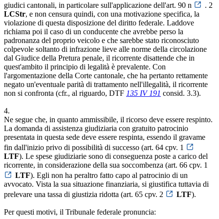
giudici cantonali, in particolare sull'applicazione dell'art. 90 n
. 2
LCStr
, e non censura quindi, con una motivazione specifica, la
violazione di questa disposizione del diritto federale. Laddove
richiama poi il caso di un conducente che avrebbe perso la
padronanza del proprio veicolo e che sarebbe stato riconosciuto
colpevole soltanto di infrazione lieve alle norme della circolazione
dal Giudice della Pretura penale, il ricorrente disattende che in
quest'ambito il principio di legalità è prevalente. Con
l'argomentazione della Corte cantonale, che ha pertanto rettamente
negato un'eventuale parità di trattamento nell'illegalità, il ricorrente
non si confronta (cfr., al riguardo, DTF
135 IV 191
consid. 3.3).
4.
Ne segue che, in quanto ammissibile, il ricorso deve essere respinto.
La domanda di assistenza giudiziaria con gratuito patrocinio
presentata in questa sede deve essere respinta, essendo il gravame
fin dall'inizio privo di possibilità di successo (art. 64 cpv. 1
LTF
). Le spese giudiziarie sono di conseguenza poste a carico del
ricorrente, in considerazione della sua soccombenza (art. 66 cpv. 1
LTF
). Egli non ha peraltro fatto capo al patrocinio di un
avvocato. Vista la sua situazione finanziaria, si giustifica tuttavia di
prelevare una tassa di giustizia ridotta (art. 65 cpv. 2
LTF
).
Per questi motivi, il Tribunale federale pronuncia: