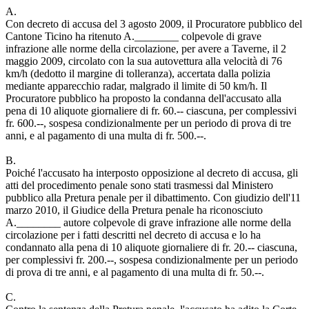
A.
Con decreto di accusa del 3 agosto 2009, il Procuratore pubblico del
Cantone Ticino ha ritenuto A.________ colpevole di grave
infrazione alle norme della circolazione, per avere a Taverne, il 2
maggio 2009, circolato con la sua autovettura alla velocità di 76
km/h (dedotto il margine di tolleranza), accertata dalla polizia
mediante apparecchio radar, malgrado il limite di 50 km/h. Il
Procuratore pubblico ha proposto la condanna dell'accusato alla
pena di 10 aliquote giornaliere di fr. 60.-- ciascuna, per complessivi
fr. 600.--, sospesa condizionalmente per un periodo di prova di tre
anni, e al pagamento di una multa di fr. 500.--.
B.
Poiché l'accusato ha interposto opposizione al decreto di accusa, gli
atti del procedimento penale sono stati trasmessi dal Ministero
pubblico alla Pretura penale per il dibattimento. Con giudizio dell'11
marzo 2010, il Giudice della Pretura penale ha riconosciuto
A.________ autore colpevole di grave infrazione alle norme della
circolazione per i fatti descritti nel decreto di accusa e lo ha
condannato alla pena di 10 aliquote giornaliere di fr. 20.-- ciascuna,
per complessivi fr. 200.--, sospesa condizionalmente per un periodo
di prova di tre anni, e al pagamento di una multa di fr. 50.--.
C.