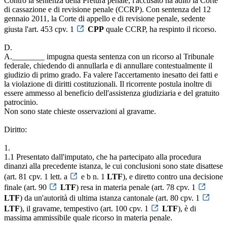
Contro la sentenza della Pretura penale, l'accusato ha adito la Corte
di cassazione e di revisione penale (CCRP). Con sentenza del 12
gennaio 2011, la Corte di appello e di revisione penale, sedente
giusta l'art. 453 cpv. 1
CPP
quale CCRP, ha respinto il ricorso.
D.
A.________ impugna questa sentenza con un ricorso al Tribunale
federale, chiedendo di annullarla e di annullare contestualmente il
giudizio di primo grado. Fa valere l'accertamento inesatto dei fatti e
la violazione di diritti costituzionali. Il ricorrente postula inoltre di
essere ammesso al beneficio dell'assistenza giudiziaria e del gratuito
patrocinio.
Non sono state chieste osservazioni al gravame.
Diritto:
1.
1.1 Presentato dall'imputato, che ha partecipato alla procedura
dinanzi alla precedente istanza, le cui conclusioni sono state disattese
(art. 81 cpv. 1 lett. a
e b n. 1
LTF
), e diretto contro una decisione
finale (art. 90
LTF
) resa in materia penale (art. 78 cpv. 1
LTF
) da un'autorità di ultima istanza cantonale (art. 80 cpv. 1
LTF
), il gravame, tempestivo (art. 100 cpv. 1
LTF
), è di
massima ammissibile quale ricorso in materia penale.