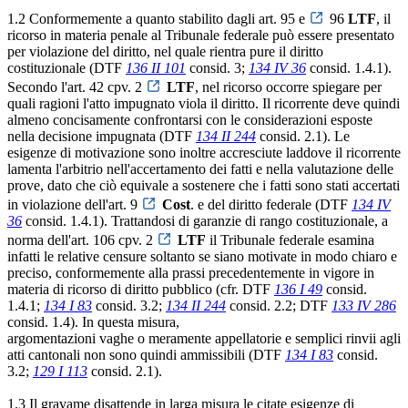
1.2 Conformemente a quanto stabilito dagli art. 95 e
96
LTF
, il
ricorso in materia penale al Tribunale federale può essere presentato
per violazione del diritto, nel quale rientra pure il diritto
costituzionale (DTF
136 II 101
consid. 3;
134 IV 36
consid. 1.4.1).
Secondo l'art. 42 cpv. 2
LTF
, nel ricorso occorre spiegare per
quali ragioni l'atto impugnato viola il diritto. Il ricorrente deve quindi
almeno concisamente confrontarsi con le considerazioni esposte
nella decisione impugnata (DTF
134 II 244
consid. 2.1). Le
esigenze di motivazione sono inoltre accresciute laddove il ricorrente
lamenta l'arbitrio nell'accertamento dei fatti e nella valutazione delle
prove, dato che ciò equivale a sostenere che i fatti sono stati accertati
in violazione dell'art. 9
Cost
. e del diritto federale (DTF
134 IV
36
consid. 1.4.1). Trattandosi di garanzie di rango costituzionale, a
norma dell'art. 106 cpv. 2
LTF
il Tribunale federale esamina
infatti le relative censure soltanto se siano motivate in modo chiaro e
preciso, conformemente alla prassi precedentemente in vigore in
materia di ricorso di diritto pubblico (cfr. DTF
136 I 49
consid.
1.4.1;
134 I 83
consid. 3.2;
134 II 244
consid. 2.2; DTF
133 IV 286
consid. 1.4). In questa misura,
argomentazioni vaghe o meramente appellatorie e semplici rinvii agli
atti cantonali non sono quindi ammissibili (DTF
134 I 83
consid.
3.2;
129 I 113
consid. 2.1).
1.3 Il gravame disattende in larga misura le citate esigenze di