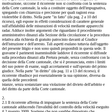
motivazione, siccome il ricorrente non si confronta con la sentenza
della Corte cantonale, la sola a costituire oggetto dell'impugnativa,
spiegando con chiarezza e precisione per quali ragioni essa
violerebbe il diritto. Nella parte "in fatto" (da pag. 2 a 10 del
ricorso), egli espone in effetti considerazioni di carattere generale
sull'affidabilità delle misurazioni di velocità mediante apparecchi
radar. Adduce inoltre argomenti che riguardano il procedimento
amministrativo dinanzi alla Sezione della circolazione e la procedura
relativa alla richiesta di gratuito patrocinio davanti al Giudice
dell'istruzione e dell'arresto. Tali aspetti esulano tuttavia dall'oggetto
del presente litigio e non sono quindi proponibili in questa sede. Il
gravame è parimenti inammissibile laddove il ricorrente si diffonde
sulla procedura dinanzi alla Pretura penale, senza confrontarsi con la
decisione della Corte cantonale, che si è pronunciata, entro i limiti
del suo potere di esame, sugli accertamenti e sull'operato del primo
giudice. Nella parte "in diritto" (da pag. 11 a 13 del ricorso), il
ricorrente ribadisce poi essenzialmente la sua opinione, diversa da
quella delle precedenti
istanze, senza sostanziare una violazione del divieto dell'arbitrio e
del diritto da parte della Corte cantonale.
2.
2.1 Il ricorrente afferma di impugnare la sentenza della Corte
cantonale adducendo l'invalidità del controllo della velocità eseguito
il 2 maggio 2009. Sostiene che non sarebbe dimostrato che