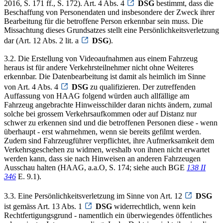
2016, S. 171 ff., S. 172). Art. 4 Abs. 4
DSG
bestimmt, dass die
Beschaffung von Personendaten und insbesondere der Zweck ihrer
Bearbeitung für die betroffene Person erkennbar sein muss. Die
Missachtung dieses Grundsatzes stellt eine Persönlichkeitsverletzung
dar (Art. 12 Abs. 2 lit. a
DSG
).
3.2. Die Erstellung von Videoaufnahmen aus einem Fahrzeug
heraus ist für andere Verkehrsteilnehmer nicht ohne Weiteres
erkennbar. Die Datenbearbeitung ist damit als heimlich im Sinne
von Art. 4 Abs. 4
DSG
zu qualifizieren. Der zutreffenden
Auffassung von HAAG folgend würden auch allfällige am
Fahrzeug angebrachte Hinweisschilder daran nichts ändern, zumal
solche bei grossem Verkehrsaufkommen oder auf Distanz nur
schwer zu erkennen sind und die betroffenen Personen diese - wenn
überhaupt - erst wahrnehmen, wenn sie bereits gefilmt werden.
Zudem sind Fahrzeugführer verpflichtet, ihre Aufmerksamkeit dem
Verkehrsgeschehen zu widmen, weshalb von ihnen nicht erwartet
werden kann, dass sie nach Hinweisen an anderen Fahrzeugen
Ausschau halten (HAAG, a.a.O, S. 174; siehe auch BGE
138 II
346
E. 9.1).
3.3. Eine Persönlichkeitsverletzung im Sinne von Art. 12
DSG
ist gemäss Art. 13 Abs. 1
DSG
widerrechtlich, wenn kein
Rechtfertigungsgrund - namentlich ein überwiegendes öffentliches