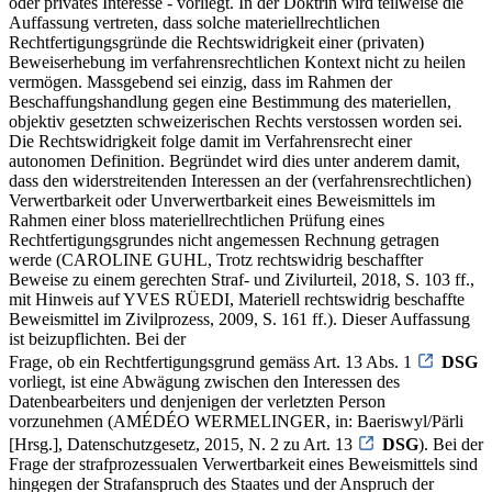
oder privates Interesse - vorliegt. In der Doktrin wird teilweise die
Auffassung vertreten, dass solche materiellrechtlichen
Rechtfertigungsgründe die Rechtswidrigkeit einer (privaten)
Beweiserhebung im verfahrensrechtlichen Kontext nicht zu heilen
vermögen. Massgebend sei einzig, dass im Rahmen der
Beschaffungshandlung gegen eine Bestimmung des materiellen,
objektiv gesetzten schweizerischen Rechts verstossen worden sei.
Die Rechtswidrigkeit folge damit im Verfahrensrecht einer
autonomen Definition. Begründet wird dies unter anderem damit,
dass den widerstreitenden Interessen an der (verfahrensrechtlichen)
Verwertbarkeit oder Unverwertbarkeit eines Beweismittels im
Rahmen einer bloss materiellrechtlichen Prüfung eines
Rechtfertigungsgrundes nicht angemessen Rechnung getragen
werde (CAROLINE GUHL, Trotz rechtswidrig beschaffter
Beweise zu einem gerechten Straf- und Zivilurteil, 2018, S. 103 ff.,
mit Hinweis auf YVES RÜEDI, Materiell rechtswidrig beschaffte
Beweismittel im Zivilprozess, 2009, S. 161 ff.). Dieser Auffassung
ist beizupflichten. Bei der
Frage, ob ein Rechtfertigungsgrund gemäss Art. 13 Abs. 1
DSG
vorliegt, ist eine Abwägung zwischen den Interessen des
Datenbearbeiters und denjenigen der verletzten Person
vorzunehmen (AMÉDÉO WERMELINGER, in: Baeriswyl/Pärli
[Hrsg.], Datenschutzgesetz, 2015, N. 2 zu Art. 13
DSG
). Bei der
Frage der strafprozessualen Verwertbarkeit eines Beweismittels sind
hingegen der Strafanspruch des Staates und der Anspruch der