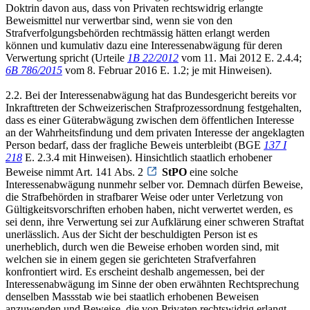
Doktrin davon aus, dass von Privaten rechtswidrig erlangte
Beweismittel nur verwertbar sind, wenn sie von den
Strafverfolgungsbehörden rechtmässig hätten erlangt werden
können und kumulativ dazu eine Interessenabwägung für deren
Verwertung spricht (Urteile
1B 22/2012
vom 11. Mai 2012 E. 2.4.4;
6B 786/2015
vom 8. Februar 2016 E. 1.2; je mit Hinweisen).
2.2. Bei der Interessenabwägung hat das Bundesgericht bereits vor
Inkrafttreten der Schweizerischen Strafprozessordnung festgehalten,
dass es einer Güterabwägung zwischen dem öffentlichen Interesse
an der Wahrheitsfindung und dem privaten Interesse der angeklagten
Person bedarf, dass der fragliche Beweis unterbleibt (BGE
137 I
218
E. 2.3.4 mit Hinweisen). Hinsichtlich staatlich erhobener
Beweise nimmt Art. 141 Abs. 2
StPO
eine solche
Interessenabwägung nunmehr selber vor. Demnach dürfen Beweise,
die Strafbehörden in strafbarer Weise oder unter Verletzung von
Gültigkeitsvorschriften erhoben haben, nicht verwertet werden, es
sei denn, ihre Verwertung sei zur Aufklärung einer schweren Straftat
unerlässlich. Aus der Sicht der beschuldigten Person ist es
unerheblich, durch wen die Beweise erhoben worden sind, mit
welchen sie in einem gegen sie gerichteten Strafverfahren
konfrontiert wird. Es erscheint deshalb angemessen, bei der
Interessenabwägung im Sinne der oben erwähnten Rechtsprechung
denselben Massstab wie bei staatlich erhobenen Beweisen
anzuwenden und Beweise, die von Privaten rechtswidrig erlangt