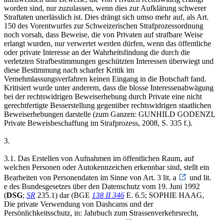
worden sind, nur zuzulassen, wenn dies zur Aufklärung schwerer
Straftaten unerlässlich ist. Dies drängt sich umso mehr auf, als Art.
150 des Vorentwurfes zur Schweizerischen Strafprozessordnung
noch vorsah, dass Beweise, die von Privaten auf strafbare Weise
erlangt wurden, nur verwertet werden dürfen, wenn das öffentliche
oder private Interesse an der Wahrheitsfindung die durch die
verletzten Strafbestimmungen geschützten Interessen überwiegt und
diese Bestimmung nach scharfer Kritik im
Vernehmlassungsverfahren keinen Eingang in die Botschaft fand.
Kritisiert wurde unter anderem, dass die blosse Interessenabwägung
bei der rechtswidrigen Beweiserhebung durch Private eine nicht
gerechtfertigte Besserstellung gegenüber rechtswidrigen staatlichen
Beweiserhebungen darstelle (zum Ganzen: GUNHILD GODENZI,
Private Beweisbeschaffung im Strafprozess, 2008, S. 335 f.).
3.
3.1. Das Erstellen von Aufnahmen im öffentlichen Raum, auf
welchen Personen oder Autokennzeichen erkennbar sind, stellt ein
Bearbeiten von Personendaten im Sinne von Art. 3 lit. a
und lit.
e des Bundesgesetzes über den Datenschutz vom 19. Juni 1992
(
DSG
;
SR
235.1) dar (BGE
138 II 346
E. 6.5; SOPHIE HAAG,
Die private Verwendung von Dashcams und der
Persönlichkeitsschutz, in: Jahrbuch zum Strassenverkehrsrecht,