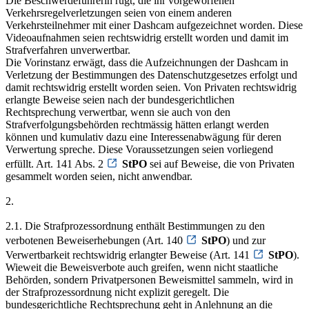
Die Beschwerdeführerin rügt, die ihr vorgeworfenen
Verkehrsregelverletzungen seien von einem anderen
Verkehrsteilnehmer mit einer Dashcam aufgezeichnet worden. Diese
Videoaufnahmen seien rechtswidrig erstellt worden und damit im
Strafverfahren unverwertbar.
Die Vorinstanz erwägt, dass die Aufzeichnungen der Dashcam in
Verletzung der Bestimmungen des Datenschutzgesetzes erfolgt und
damit rechtswidrig erstellt worden seien. Von Privaten rechtswidrig
erlangte Beweise seien nach der bundesgerichtlichen
Rechtsprechung verwertbar, wenn sie auch von den
Strafverfolgungsbehörden rechtmässig hätten erlangt werden
können und kumulativ dazu eine Interessenabwägung für deren
Verwertung spreche. Diese Voraussetzungen seien vorliegend
erfüllt. Art. 141 Abs. 2
StPO
sei auf Beweise, die von Privaten
gesammelt worden seien, nicht anwendbar.
2.
2.1. Die Strafprozessordnung enthält Bestimmungen zu den
verbotenen Beweiserhebungen (Art. 140
StPO
) und zur
Verwertbarkeit rechtswidrig erlangter Beweise (Art. 141
StPO
).
Wieweit die Beweisverbote auch greifen, wenn nicht staatliche
Behörden, sondern Privatpersonen Beweismittel sammeln, wird in
der Strafprozessordnung nicht explizit geregelt. Die
bundesgerichtliche Rechtsprechung geht in Anlehnung an die