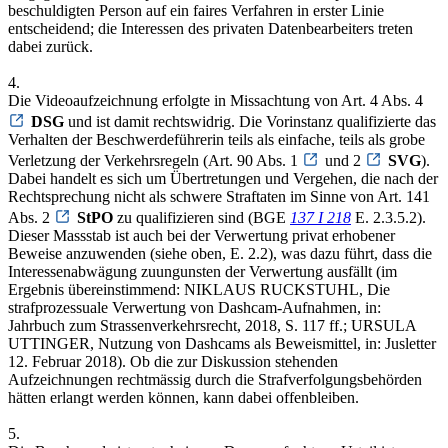
beschuldigten Person auf ein faires Verfahren in erster Linie
entscheidend; die Interessen des privaten Datenbearbeiters treten
dabei zurück.
4.
Die Videoaufzeichnung erfolgte in Missachtung von Art. 4 Abs. 4
DSG
und ist damit rechtswidrig. Die Vorinstanz qualifizierte das
Verhalten der Beschwerdeführerin teils als einfache, teils als grobe
Verletzung der Verkehrsregeln (Art. 90 Abs. 1
und 2
SVG
).
Dabei handelt es sich um Übertretungen und Vergehen, die nach der
Rechtsprechung nicht als schwere Straftaten im Sinne von Art. 141
Abs. 2
StPO
zu qualifizieren sind (BGE
137 I 218
E. 2.3.5.2).
Dieser Massstab ist auch bei der Verwertung privat erhobener
Beweise anzuwenden (siehe oben, E. 2.2), was dazu führt, dass die
Interessenabwägung zuungunsten der Verwertung ausfällt (im
Ergebnis übereinstimmend: NIKLAUS RUCKSTUHL, Die
strafprozessuale Verwertung von Dashcam-Aufnahmen, in:
Jahrbuch zum Strassenverkehrsrecht, 2018, S. 117 ff.; URSULA
UTTINGER, Nutzung von Dashcams als Beweismittel, in: Jusletter
12. Februar 2018). Ob die zur Diskussion stehenden
Aufzeichnungen rechtmässig durch die Strafverfolgungsbehörden
hätten erlangt werden können, kann dabei offenbleiben.
5.