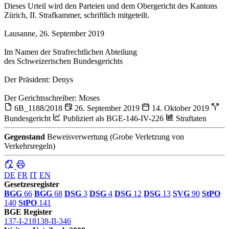
Dieses Urteil wird den Parteien und dem Obergericht des Kantons
Zürich, II. Strafkammer, schriftlich mitgeteilt.
Lausanne, 26. September 2019
Im Namen der Strafrechtlichen Abteilung
des Schweizerischen Bundesgerichts
Der Präsident: Denys
Der Gerichtsschreiber: Moses
6B_1188/2018
26. September 2019
14. Oktober 2019
Bundesgericht
Publiziert als BGE-146-IV-226
Straftaten
Gegenstand
Beweisverwertung (Grobe Verletzung von
Verkehrsregeln)
DE
FR
IT
EN
Gesetzesregister
BGG
66
BGG
68
DSG
3
DSG
4
DSG
12
DSG
13
SVG
90
StPO
140
StPO
141
BGE Register
137-I-218
138-II-346