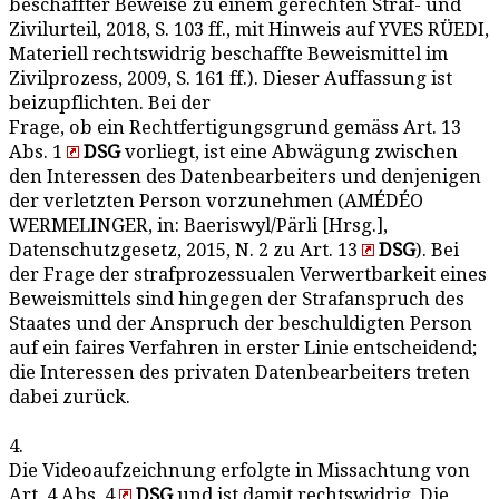
beschaffter Beweise zu einem gerechten Straf- und
Zivilurteil, 2018, S. 103 ff., mit Hinweis auf YVES RÜEDI,
Materiell rechtswidrig beschaffte Beweismittel im
Zivilprozess, 2009, S. 161 ff.). Dieser Auffassung ist
beizupflichten. Bei der
Frage, ob ein Rechtfertigungsgrund gemäss Art. 13
Abs. 1
DSG
vorliegt, ist eine Abwägung zwischen
den Interessen des Datenbearbeiters und denjenigen
der verletzten Person vorzunehmen (AMÉDÉO
WERMELINGER, in: Baeriswyl/Pärli [Hrsg.],
Datenschutzgesetz, 2015, N. 2 zu Art. 13
DSG
). Bei
der Frage der strafprozessualen Verwertbarkeit eines
Beweismittels sind hingegen der Strafanspruch des
Staates und der Anspruch der beschuldigten Person
auf ein faires Verfahren in erster Linie entscheidend;
die Interessen des privaten Datenbearbeiters treten
dabei zurück.
4.
Die Videoaufzeichnung erfolgte in Missachtung von
Art. 4 Abs. 4
DSG
und ist damit rechtswidrig. Die