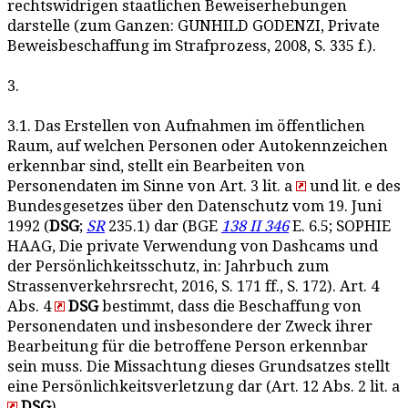
rechtswidrigen staatlichen Beweiserhebungen
darstelle (zum Ganzen: GUNHILD GODENZI, Private
Beweisbeschaffung im Strafprozess, 2008, S. 335 f.).
3.
3.1. Das Erstellen von Aufnahmen im öffentlichen
Raum, auf welchen Personen oder Autokennzeichen
erkennbar sind, stellt ein Bearbeiten von
Personendaten im Sinne von Art. 3 lit. a
und lit. e des
Bundesgesetzes über den Datenschutz vom 19. Juni
1992 (
DSG
;
SR
235.1) dar (BGE
138 II 346
E. 6.5; SOPHIE
HAAG, Die private Verwendung von Dashcams und
der Persönlichkeitsschutz, in: Jahrbuch zum
Strassenverkehrsrecht, 2016, S. 171 ff., S. 172). Art. 4
Abs. 4
DSG
bestimmt, dass die Beschaffung von
Personendaten und insbesondere der Zweck ihrer
Bearbeitung für die betroffene Person erkennbar
sein muss. Die Missachtung dieses Grundsatzes stellt
eine Persönlichkeitsverletzung dar (Art. 12 Abs. 2 lit. a
DSG
).