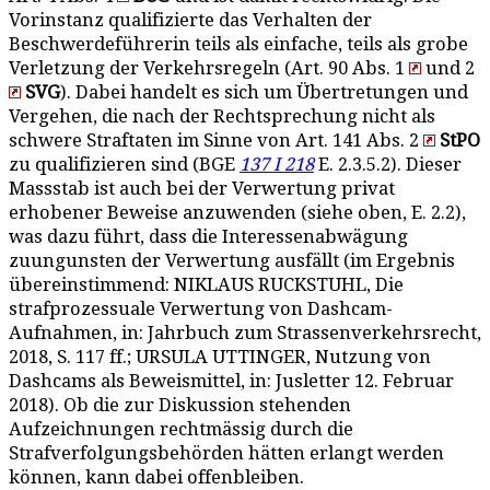
Vorinstanz qualifizierte das Verhalten der
Beschwerdeführerin teils als einfache, teils als grobe
Verletzung der Verkehrsregeln (Art. 90 Abs. 1
und 2
SVG
). Dabei handelt es sich um Übertretungen und
Vergehen, die nach der Rechtsprechung nicht als
schwere Straftaten im Sinne von Art. 141 Abs. 2
StPO
zu qualifizieren sind (BGE
137 I 218
E. 2.3.5.2). Dieser
Massstab ist auch bei der Verwertung privat
erhobener Beweise anzuwenden (siehe oben, E. 2.2),
was dazu führt, dass die Interessenabwägung
zuungunsten der Verwertung ausfällt (im Ergebnis
übereinstimmend: NIKLAUS RUCKSTUHL, Die
strafprozessuale Verwertung von Dashcam-
Aufnahmen, in: Jahrbuch zum Strassenverkehrsrecht,
2018, S. 117 ff.; URSULA UTTINGER, Nutzung von
Dashcams als Beweismittel, in: Jusletter 12. Februar
2018). Ob die zur Diskussion stehenden
Aufzeichnungen rechtmässig durch die
Strafverfolgungsbehörden hätten erlangt werden
können, kann dabei offenbleiben.