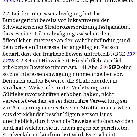
786/2015
vom 8. Februar 2016 E. 1.2; je mit Hinweisen).
2.2. Bei der Interessenabwägung hat das
Bundesgericht bereits vor Inkrafttreten der
Schweizerischen Strafprozessordnung festgehalten,
dass es einer Güterabwägung zwischen dem
öffentlichen Interesse an der Wahrheitsfindung und
dem privaten Interesse der angeklagten Person
bedarf, dass der fragliche Beweis unterbleibt (BGE
137
I 218
E. 2.3.4 mit Hinweisen). Hinsichtlich staatlich
erhobener Beweise nimmt Art. 141 Abs. 2
StPO
eine
solche Interessenabwägung nunmehr selber vor.
Demnach dürfen Beweise, die Strafbehörden in
strafbarer Weise oder unter Verletzung von
Gültigkeitsvorschriften erhoben haben, nicht
verwertet werden, es sei denn, ihre Verwertung sei
zur Aufklärung einer schweren Straftat unerlässlich.
Aus der Sicht der beschuldigten Person ist es
unerheblich, durch wen die Beweise erhoben worden
sind, mit welchen sie in einem gegen sie gerichteten
Strafverfahren konfrontiert wird. Es erscheint