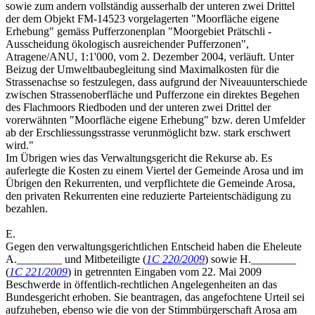
sowie zum andern vollständig ausserhalb der unteren zwei Drittel
der dem Objekt FM-14523 vorgelagerten "Moorfläche eigene
Erhebung" gemäss Pufferzonenplan "Moorgebiet Prätschli -
Ausscheidung ökologisch ausreichender Pufferzonen",
Atragene/ANU, 1:1'000, vom 2. Dezember 2004, verläuft. Unter
Beizug der Umweltbaubegleitung sind Maximalkosten für die
Strassenachse so festzulegen, dass aufgrund der Niveauunterschiede
zwischen Strassenoberfläche und Pufferzone ein direktes Begehen
des Flachmoors Riedboden und der unteren zwei Drittel der
vorerwähnten "Moorfläche eigene Erhebung" bzw. deren Umfelder
ab der Erschliessungsstrasse verunmöglicht bzw. stark erschwert
wird."
Im Übrigen wies das Verwaltungsgericht die Rekurse ab. Es
auferlegte die Kosten zu einem Viertel der Gemeinde Arosa und im
Übrigen den Rekurrenten, und verpflichtete die Gemeinde Arosa,
den privaten Rekurrenten eine reduzierte Parteientschädigung zu
bezahlen.
E.
Gegen den verwaltungsgerichtlichen Entscheid haben die Eheleute
A.________ und Mitbeteiligte (
1C 220/2009
) sowie H.________
(
1C 221/2009
) in getrennten Eingaben vom 22. Mai 2009
Beschwerde in öffentlich-rechtlichen Angelegenheiten an das
Bundesgericht erhoben. Sie beantragen, das angefochtene Urteil sei
aufzuheben, ebenso wie die von der Stimmbürgerschaft Arosa am