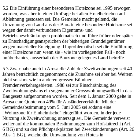
5.2 Die Einführung einer besonderen Hotelzone sei 1995 erwogen
worden, was aber in einer Umfrage bei allen Hotelbetrieben auf
Ablehnung gestossen sei. Die Gemeinde macht geltend, die
Umzonung von Land aus der Bau- in eine besondere Hotelzone sei
wegen der damit verbundenen Eigentums- und
Betriebsbeschränkungen problematisch und führe früher oder später
zu Entschädigungsansprüchen der bisherigen Grundeigentümer
wegen materieller Enteignung. Unproblematisch sei die Einführung
einer Hotelzone nur, wenn sie - wie im vorliegenden Fall - noch
unüberbautes, ausserhalb der Bauzone gelegenes Land betreffe.
5.3 Zwar habe auch in Arosa die Zahl der Zweitwohnungen seit 40
Jahren beträchtlich zugenommen; die Zunahme sei aber bei Weitem
nicht so stark wie in anderen grossen Bündner
Fremdenverkehrsgebieten. 1988 sei zur Einschränkung des
Zweitwohnungsbaus ein sogenannter Grosswohnungsartikel in das
Baugesetz aufgenommen worden. Seit dem 1. Januar 2000 gelte in
Arosa eine Quote von 49% für Ausländerverkäufe. Mit der
Gemeindeabstimmung vom 5. Juni 2005 sei sodann eine
"Wohnzone für Einheimische" eingeführt worden, in der jede
Nutzung als Zweitwohnung untersagt sei. Die Gemeinde verweist
weiter auf die kommunalen Bestimmungen zum Hofstattrecht (Art.
6 BG) und zu den Pflichtparkplätzen bei Zweckänderungen (Art. 26
Abs. 1 BG), welche die Umwandlung von Hotels in