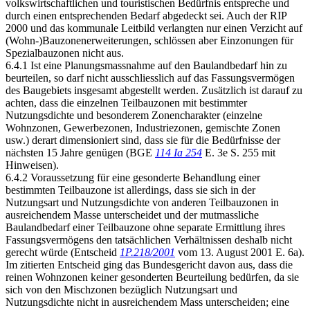
volkswirtschaftlichen und touristischen Bedürfnis entspreche und
durch einen entsprechenden Bedarf abgedeckt sei. Auch der RIP
2000 und das kommunale Leitbild verlangten nur einen Verzicht auf
(Wohn-)Bauzonenerweiterungen, schlössen aber Einzonungen für
Spezialbauzonen nicht aus.
6.4.1 Ist eine Planungsmassnahme auf den Baulandbedarf hin zu
beurteilen, so darf nicht ausschliesslich auf das Fassungsvermögen
des Baugebiets insgesamt abgestellt werden. Zusätzlich ist darauf zu
achten, dass die einzelnen Teilbauzonen mit bestimmter
Nutzungsdichte und besonderem Zonencharakter (einzelne
Wohnzonen, Gewerbezonen, Industriezonen, gemischte Zonen
usw.) derart dimensioniert sind, dass sie für die Bedürfnisse der
nächsten 15 Jahre genügen (BGE
114 Ia 254
E. 3e S. 255 mit
Hinweisen).
6.4.2 Voraussetzung für eine gesonderte Behandlung einer
bestimmten Teilbauzone ist allerdings, dass sie sich in der
Nutzungsart und Nutzungsdichte von anderen Teilbauzonen in
ausreichendem Masse unterscheidet und der mutmassliche
Baulandbedarf einer Teilbauzone ohne separate Ermittlung ihres
Fassungsvermögens den tatsächlichen Verhältnissen deshalb nicht
gerecht würde (Entscheid
1P.218/2001
vom 13. August 2001 E. 6a).
Im zitierten Entscheid ging das Bundesgericht davon aus, dass die
reinen Wohnzonen keiner gesonderten Beurteilung bedürfen, da sie
sich von den Mischzonen bezüglich Nutzungsart und
Nutzungsdichte nicht in ausreichendem Mass unterscheiden; eine