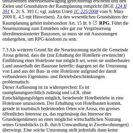
umfassenden Interessenabwägung gerechtfertigt erscheint und den
Zielen und Grundsätzen der Raumplanung entspricht (BGE
124 II
391
E. 2c S. 393 f.; vgl. zuletzt Urteil
1C 225/2008
vom 9. März
2009 E. 4.5 mit Hinweisen). Zu den wesentlichen Grundsätzen der
Raumplanung gehört insbesondere Art. 15 lit. b
RPG
. Führt die
Neueinzonung zum Entstehen oder gar zur Vergrösserung
überdimensionierter Bauzonen, so muss sie mit Auszonungen
einhergehen, um RPG-konform zu sein.
7.3 Als weiteren Grund für die Neueinzonung macht die Gemeinde
Arosa geltend, dass die (zur Erhaltung der Hotellerie erwünschte)
Einführung einer Hotelzone nur möglich sei, wenn sie unüberbautes
Land ausserhalb der Bauzone betreffe; dagegen sei die Umzonung
von Land aus der Bau- in eine Hotelzone aufgrund der damit
verbundenen Eigentums- und Betriebsbeschränkungen
problematisch.
Dieser Auffassung ist zu widersprechen: Es ist
raumplanungsrechtlich zulässig und i.d.R. ohne
Entschädigungsfolgen möglich, bestehende Hotelbetriebe in eine
Hotelzone umzuzonen. Der Erhaltung von Hotelbauten kommt,
gerade in touristisch bedeutenden Orten wie Arosa, ein grosses
öffentliches Interesse zu, das regelmässig das Interesse des
Grundeigentümers an einer möglichst wirtschaftlichen Nutzung
seines Grundstücks (z.B. durch Umwandlung in Zweitwohnungen)
überwiegt. Eine solche Umzonung stellt jedenfalls dann keine