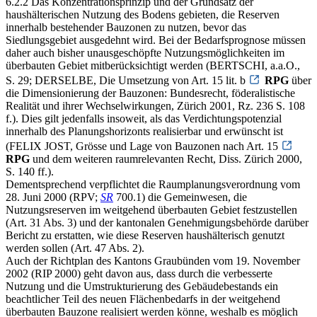
6.2.2 Das Konzentrationsprinzip und der Grundsatz der
haushälterischen Nutzung des Bodens gebieten, die Reserven
innerhalb bestehender Bauzonen zu nutzen, bevor das
Siedlungsgebiet ausgedehnt wird. Bei der Bedarfsprognose müssen
daher auch bisher unausgeschöpfte Nutzungsmöglichkeiten im
überbauten Gebiet mitberücksichtigt werden (BERTSCHI, a.a.O.,
S. 29; DERSELBE, Die Umsetzung von Art. 15 lit. b
RPG
über
die Dimensionierung der Bauzonen: Bundesrecht, föderalistische
Realität und ihrer Wechselwirkungen, Zürich 2001, Rz. 236 S. 108
f.). Dies gilt jedenfalls insoweit, als das Verdichtungspotenzial
innerhalb des Planungshorizonts realisierbar und erwünscht ist
(FELIX JOST, Grösse und Lage von Bauzonen nach Art. 15
RPG
und dem weiteren raumrelevanten Recht, Diss. Zürich 2000,
S. 140 ff.).
Dementsprechend verpflichtet die Raumplanungsverordnung vom
28. Juni 2000 (RPV;
SR
700.1) die Gemeinwesen, die
Nutzungsreserven im weitgehend überbauten Gebiet festzustellen
(Art. 31 Abs. 3) und der kantonalen Genehmigungsbehörde darüber
Bericht zu erstatten, wie diese Reserven haushälterisch genutzt
werden sollen (Art. 47 Abs. 2).
Auch der Richtplan des Kantons Graubünden vom 19. November
2002 (RIP 2000) geht davon aus, dass durch die verbesserte
Nutzung und die Umstrukturierung des Gebäudebestands ein
beachtlicher Teil des neuen Flächenbedarfs in der weitgehend
überbauten Bauzone realisiert werden könne, weshalb es möglich