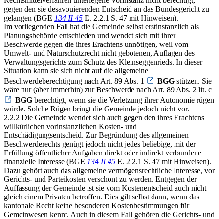
Rechtsmittelverfahren unterlegene Vorinstanz nicht berechtigt,
gegen den sie desavouierenden Entscheid an das Bundesgericht zu
gelangen (BGE
134 II 45
E. 2.2.1 S. 47 mit Hinweisen).
Im vorliegenden Fall hat die Gemeinde selbst erstinstanzlich als
Planungsbehörde entschieden und wendet sich mit ihrer
Beschwerde gegen die ihres Erachtens unnötigen, weil vom
Umwelt- und Naturschutzrecht nicht gebotenen, Auflagen des
Verwaltungsgerichts zum Schutz des Kleinseggenrieds. In dieser
Situation kann sie sich nicht auf die allgemeine
Beschwerdeberechtigung nach Art. 89 Abs. 1
BGG
stützen. Sie
wäre nur (aber immerhin) zur Beschwerde nach Art. 89 Abs. 2 lit. c
BGG
berechtigt, wenn sie die Verletzung ihrer Autonomie rügen
würde. Solche Rügen bringt die Gemeinde jedoch nicht vor.
2.2.2 Die Gemeinde wendet sich auch gegen den ihres Erachtens
willkürlichen vorinstanzlichen Kosten- und
Entschädigungsentscheid. Zur Begründung des allgemeinen
Beschwerderechts genügt jedoch nicht jedes beliebige, mit der
Erfüllung öffentlicher Aufgaben direkt oder indirekt verbundene
finanzielle Interesse (BGE
134 II 45
E. 2.2.1 S. 47 mit Hinweisen).
Dazu gehört auch das allgemeine vermögensrechtliche Interesse, vor
Gerichts- und Parteikosten verschont zu werden. Entgegen der
Auffassung der Gemeinde ist sie vom Kostenentscheid auch nicht
gleich einem Privaten betroffen. Dies gilt selbst dann, wenn das
kantonale Recht keine besonderen Kostenbestimmungen für
Gemeinwesen kennt. Auch in diesem Fall gehören die Gerichts- und