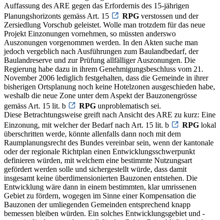
Auffassung des ARE gegen das Erfordernis des 15-jährigen
Planungshorizonts gemäss Art. 15
RPG
verstossen und der
Zersiedlung Vorschub geleistet. Wolle man trotzdem für das neue
Projekt Einzonungen vornehmen, so müssten anderswo
Auszonungen vorgenommen werden. In den Akten suche man
jedoch vergeblich nach Ausführungen zum Baulandbedarf, der
Baulandreserve und zur Prüfung allfälliger Auszonungen. Die
Regierung habe dazu in ihrem Genehmigungsbeschluss vom 21.
November 2006 lediglich festgehalten, dass die Gemeinde in ihrer
bisherigen Ortsplanung noch keine Hotelzonen ausgeschieden habe,
weshalb die neue Zone unter dem Aspekt der Bauzonengrösse
gemäss Art. 15 lit. b
RPG
unproblematisch sei.
Diese Betrachtungsweise greift nach Ansicht des ARE zu kurz: Eine
Einzonung, mit welcher der Bedarf nach Art. 15 lit. b
RPG
lokal
überschritten werde, könnte allenfalls dann noch mit dem
Raumplanungsrecht des Bundes vereinbar sein, wenn der kantonale
oder der regionale Richtplan einen Entwicklungsschwerpunkt
definieren würden, mit welchem eine bestimmte Nutzungsart
gefördert werden solle und sichergestellt würde, dass damit
insgesamt keine überdimensionierten Bauzonen entstehen. Die
Entwicklung wäre dann in einem bestimmten, klar umrissenen
Gebiet zu fördern, wogegen im Sinne einer Kompensation die
Bauzonen der umliegenden Gemeinden entsprechend knapp
bemessen bleiben würden. Ein solches Entwicklungsgebiet und -