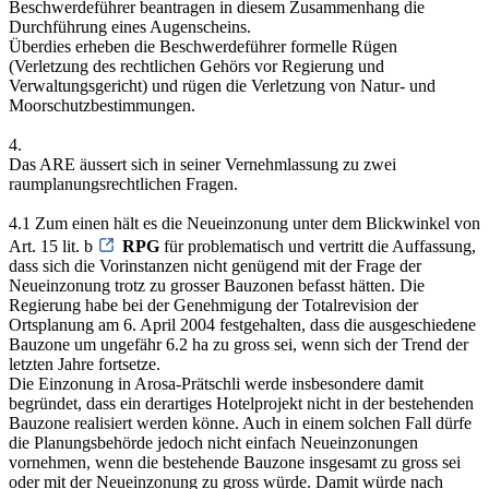
Beschwerdeführer beantragen in diesem Zusammenhang die
Durchführung eines Augenscheins.
Überdies erheben die Beschwerdeführer formelle Rügen
(Verletzung des rechtlichen Gehörs vor Regierung und
Verwaltungsgericht) und rügen die Verletzung von Natur- und
Moorschutzbestimmungen.
4.
Das ARE äussert sich in seiner Vernehmlassung zu zwei
raumplanungsrechtlichen Fragen.
4.1 Zum einen hält es die Neueinzonung unter dem Blickwinkel von
Art. 15 lit. b
RPG
für problematisch und vertritt die Auffassung,
dass sich die Vorinstanzen nicht genügend mit der Frage der
Neueinzonung trotz zu grosser Bauzonen befasst hätten. Die
Regierung habe bei der Genehmigung der Totalrevision der
Ortsplanung am 6. April 2004 festgehalten, dass die ausgeschiedene
Bauzone um ungefähr 6.2 ha zu gross sei, wenn sich der Trend der
letzten Jahre fortsetze.
Die Einzonung in Arosa-Prätschli werde insbesondere damit
begründet, dass ein derartiges Hotelprojekt nicht in der bestehenden
Bauzone realisiert werden könne. Auch in einem solchen Fall dürfe
die Planungsbehörde jedoch nicht einfach Neueinzonungen
vornehmen, wenn die bestehende Bauzone insgesamt zu gross sei
oder mit der Neueinzonung zu gross würde. Damit würde nach