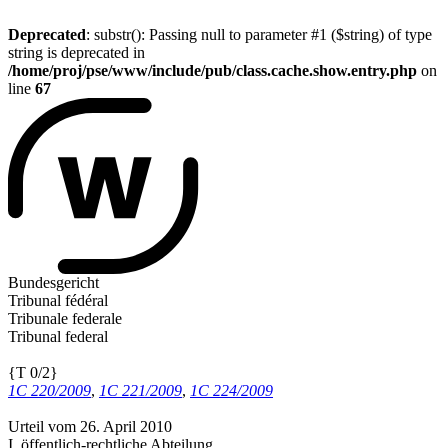
Deprecated
: substr(): Passing null to parameter #1 ($string) of type
string is deprecated in
/home/proj/pse/www/include/pub/class.cache.show.entry.php
on
line
67
Bundesgericht
Tribunal fédéral
Tribunale federale
Tribunal federal
{T 0/2}
1C 220/2009
,
1C 221/2009
,
1C 224/2009
Urteil vom 26. April 2010
I. öffentlich-rechtliche Abteilung