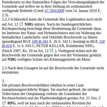
Parteikosten zu den finanziellen Folgen der Verwaltungstätigkeit der
Gemeinde und treffen sie in ihrer Stellung als erstinstanzlich
verfügende Behörde (Urteil
1C 503/2009
vom 14. Januar 2010 E.
2.3).
2.2.3 Schliesslich kann die Gemeinde ihre Legitimation auch nicht
auf Art. 12
NHG
stützen. Nach der bundesgerichtlichen
Rechtsprechung berechtigt diese Bestimmung die Gemeinde dazu,
im Interesse des Natur- und Heimatschutzes und zur Wahrung des
heimatlichen Landschafts- und Ortsbilds Beschwerde zu führen
(grundlegend BGE
109 Ib 341
E. 2b S. 342 f.; bestätigt in BGE
118
Ib 614
E. 1c S. 616 f.; PETER KELLER, Kommentar NHG,
Zürich 1997, Rz. 19 zu Art. 12
). Vorliegend richtet sich die
Beschwerde der Gemeinde gegen den von der Vorinstanz gestützt
auf
NHG
verfügten Schutz des Kleinseggenrieds als Moor.
2.3 Nach dem Gesagten ist auf die Beschwerde der Gemeinde nicht
einzutreten.
3.
Die privaten Beschwerdeführer erheben in erster Linie
raumplanungsrechtliche Rügen. Sie machen geltend, die streitige
Teilrevision der Ortsplanung verletze die Grundsätze der
Rechtssicherheit und der Planbeständigkeit gemäss Art. 21 Abs. 2
RPG
, weil sie kurz nach der umfassenden Revision der