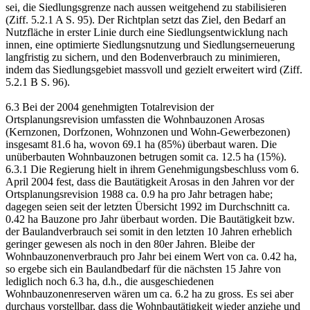
sei, die Siedlungsgrenze nach aussen weitgehend zu stabilisieren
(Ziff. 5.2.1 A S. 95). Der Richtplan setzt das Ziel, den Bedarf an
Nutzfläche in erster Linie durch eine Siedlungsentwicklung nach
innen, eine optimierte Siedlungsnutzung und Siedlungserneuerung
langfristig zu sichern, und den Bodenverbrauch zu minimieren,
indem das Siedlungsgebiet massvoll und gezielt erweitert wird (Ziff.
5.2.1 B S. 96).
6.3 Bei der 2004 genehmigten Totalrevision der
Ortsplanungsrevision umfassten die Wohnbauzonen Arosas
(Kernzonen, Dorfzonen, Wohnzonen und Wohn-Gewerbezonen)
insgesamt 81.6 ha, wovon 69.1 ha (85%) überbaut waren. Die
unüberbauten Wohnbauzonen betrugen somit ca. 12.5 ha (15%).
6.3.1 Die Regierung hielt in ihrem Genehmigungsbeschluss vom 6.
April 2004 fest, dass die Bautätigkeit Arosas in den Jahren vor der
Ortsplanungsrevision 1988 ca. 0.9 ha pro Jahr betragen habe;
dagegen seien seit der letzten Übersicht 1992 im Durchschnitt ca.
0.42 ha Bauzone pro Jahr überbaut worden. Die Bautätigkeit bzw.
der Baulandverbrauch sei somit in den letzten 10 Jahren erheblich
geringer gewesen als noch in den 80er Jahren. Bleibe der
Wohnbauzonenverbrauch pro Jahr bei einem Wert von ca. 0.42 ha,
so ergebe sich ein Baulandbedarf für die nächsten 15 Jahre von
lediglich noch 6.3 ha, d.h., die ausgeschiedenen
Wohnbauzonenreserven wären um ca. 6.2 ha zu gross. Es sei aber
durchaus vorstellbar, dass die Wohnbautätigkeit wieder anziehe und