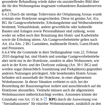
gesonderte Behandlung würde daher ein unzutreffendes Bild über
die für den Wohnungsbau insgesamt vorhandenen Baulandreserven
geben.
6.4.3 Durch die streitige Teilrevision der Ortsplanung Arosas wurde
erstmals eine Hotelzone ausgeschieden. Diese ist gemäss Art. 41a
BG für Gastgewerbebetriebe, Erholungsheime und Wellnessbetriebe
bestimmt; Verkaufslokale, andere gewerbliche oder kulturelle
Bauten und Anlagen sowie Personalhäuser sind zulässig, wenn
weder sie selbst noch ihre Benutzung den Hotel- und Kurbetriebe
sowie die Erholung stören. Als Gastgewerbebetriebe gelten nach
Art. 41a Abs. 2 BG Gaststätten, traditionelle Hotels, Garni-Hotels
und Pensionen.
6.4.4 Wie die Gemeinde in ihrer Stellungnahme vom 22. Februar
2010 dargelegt hat, sind Hotels und sonstige Gastgewerbebetriebe
aber nicht nur in der Hotelzone, sondern in allen Wohnzonen, wie
auch in der Kern- und der Dorfzone zulässig (Art. 39 f. BG) und
werden sogar (hinsichtlich Ausnützung und Parkplätzen) gegenüber
anderen Nutzungen privilegiert. Alle bestehenden Hotels Arosas
befinden sich ausserhalb der Hotelzone, in einer allgemeinen
Wohnbauzone. In dieser Situation verbietet es sich, bei der
Beurteilung der Bauzonengrösse isoliert und ausschliesslich auf die
Hotelzone abzustellen. Vielmehr müssen auch die allgemeinen
Wohnbauzonen mitberücksichtigt werden. Ansonsten könnte der
Grundsatz von Art. 15 lit. b
RPG
durch die Ausweisung von
"Spezialbauzonen" für einzelne Wohnnutzungen, zusätzlich zu den