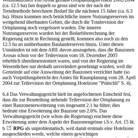
(ca. 12.5 ha) fast doppelt so gross sind wie der nach der
Trendmethode berechnete Bedarf für die nächsten 15 Jahre (ca. 6.3
ha). Hinzu kommen noch beträchtliche innere Nutzungsreserven im
weitgehend überbauten Gebiet, die durch die Totalrevision der
Ortsplanung noch vergrössert wurden. Die inneren
Nutzungsreserven wurden bei der Bedarfsberechnung der
Regierung nicht in Rechnung gestellt, kommen also noch zu den
12.5 ha an unüberbauten Baulandreserven hinzu. Unter diesen
Umständen ist mit dem ARE davon auszugehen, dass die Bauzonen
Arosas schon vor der Teilrevision vom 18. Dezember 2005
erheblich überdimensioniert waren, und von der Regierung im
Wesentlichen nur deshalb unverändert genehmigt wurden, weil die
Gemeinde auf eine Ausweitung der Bauzonen verzichtet hatte (so
auch Vorprüfungsbericht des Amtes für Raumplanung vom 28. April
2004 zur Teilrevision der Ortsplanung Hotelzone "Prätschli" S. 4).
6.4 Das Verwaltungsgericht hielt im angefochtenen Entscheid fest,
dass die zur Beurteilung stehende Teilrevision der Ortsplanung zu
einer Bauzonenerweiterung von insgesamt 2.1 ha führe; dies
bedeute eine Erweiterung der Bauzone um 2.6%. Das
Verwaltungsgericht (wie schon die Regierung) erachtete diese
Erweiterung unter dem Aspekt der Bauzonengrösse i.S.v. Art. 15 lit.
b
RPG
als unproblematisch, weil damit erstmals eine Hotelzone
ausgeschieden werde, welche einem gewichtigen