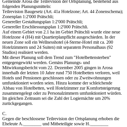
Gemeinde Arosa die Teilrevision der Ortsplanung, bestehend aus
folgenden Planungsmitteln:
Teilrevision Baugesetz (Art. 41a Hotelzone; Art. 44 Zonenschema);
Zonenplan 1:2'000 Prätschli;
Genereller Gestaltungsplan 1:2'000 Prätschli;
Genereller Erschliessungsplan 1:2'000 Prätschli.
Auf einem Gebiet von 2.1 ha im Gebiet Prätschli wurde eine neue
Hotelzone 4 (H4) mit Quartierplanpflicht ausgeschieden. In der
neuen Zone soll ein Wellnesshotel (4-Sterne-Hotel mit ca. 200
Hotelzimmern und 24 Suiten) mit separatem Personalhaus (92
Studios) realisiert werden.
Mit dieser Planung soll dem Trend zum "Hotelbettensterben"
entgegengewirkt werden. Gemäss Planungs- und
Mitwirkungsbericht vom 22. Dezember 2005 gingen in Arosa
innerhalb der letzten 10 Jahre rund 750 Hotelbetten verloren, weil
Hotels und Pensionen geschlossen oder zu Zweitwohnungen
umfunktioniert worden seien. Hinzu komme der schleichende
Abbau von Hotelbetten, weil Hotelzimmer zur Komfortsteigerung
zusammengelegt oder zu Personalzimmern umfunktioniert würden.
Im gleichen Zeitraum sei die Zahl der Logiernächte um 20%
zurückgegangen.
C.
Gegen die beschlossene Teilrevision der Ortsplanung erhoben die
Eheleute A.________ und Mitbeteiligte sowie H.________