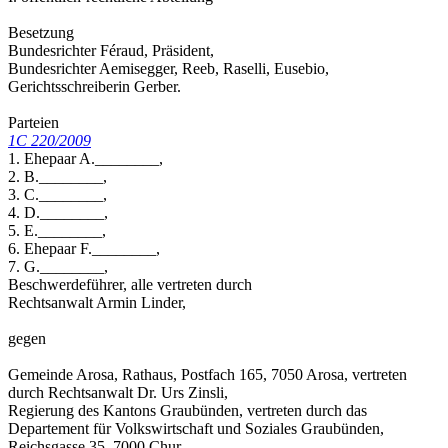
Besetzung
Bundesrichter Féraud, Präsident,
Bundesrichter Aemisegger, Reeb, Raselli, Eusebio,
Gerichtsschreiberin Gerber.
Parteien
1C 220/2009
1. Ehepaar A.________,
2. B.________,
3. C.________,
4. D.________,
5. E.________,
6. Ehepaar F.________,
7. G.________,
Beschwerdeführer, alle vertreten durch
Rechtsanwalt Armin Linder,
gegen
Gemeinde Arosa, Rathaus, Postfach 165, 7050 Arosa, vertreten
durch Rechtsanwalt Dr. Urs Zinsli,
Regierung des Kantons Graubünden, vertreten durch das
Departement für Volkswirtschaft und Soziales Graubünden,
Reichsgasse 35, 7000 Chur,