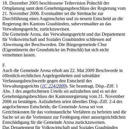
18. Dezember 2005 beschlossene Teilrevision Prätschli der
Ortsplanung samt dem Genehmigungsbeschluss der Regierung vom
21. November 2006. Eventualiter sei die Streitsache zur
Durchführung eines Augenscheins und zu neuem Entscheid an die
Regierung des Kantons Graubünden, subeventualiter an das
Verwaltungsgericht, zurückzuweisen.
Die Gemeinde Arosa, das Verwaltungsgericht und das Departement
für Volkswirtschaft und Soziales Graubünden schliessen auf
Abweisung der Beschwerden. Die Bürgergemeinde Chur
(Eigentümerin der Grundstücke im Prätschli) hat sich nicht
vernehmen lassen.
F.
Auch die Gemeinde Arosa erhob am 22. Mai 2009 Beschwerde in
öffentlich-rechtlichen Angelegenheiten und subsidiäre
Verfassungsbeschwerde gegen den Entscheid des
Verwaltungsgerichts (
1C 224/2009
). Sie beantragt, Disp.-Ziff. 1
Abs. 1 des angefochtenen Urteils sei aufzuheben und es sei der
Genehmigungsbeschluss der Kantonsregierung vom 21. November
2006 zu bestätigen. Aufzuheben seien überdies Disp.-Ziff. 2-4 des
angefochtenen Entscheids; die Gemeinde Arosa sei von
Gerichtskosten für das vorinstanzliche Verfahren zu befreien und die
Sache sei an die Vorinstanz zur Festlegung einer aussergerichtlichen
Entschädigung für die Gemeinde Arosa zurückzuweisen.
Das Departement für Volkswirtschaft und Soziales Graubünden