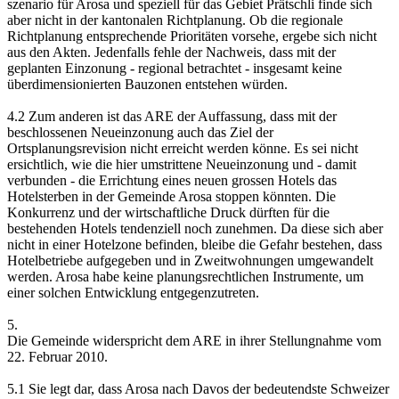
szenario für Arosa und speziell für das Gebiet Prätschli finde sich
aber nicht in der kantonalen Richtplanung. Ob die regionale
Richtplanung entsprechende Prioritäten vorsehe, ergebe sich nicht
aus den Akten. Jedenfalls fehle der Nachweis, dass mit der
geplanten Einzonung - regional betrachtet - insgesamt keine
überdimensionierten Bauzonen entstehen würden.
4.2 Zum anderen ist das ARE der Auffassung, dass mit der
beschlossenen Neueinzonung auch das Ziel der
Ortsplanungsrevision nicht erreicht werden könne. Es sei nicht
ersichtlich, wie die hier umstrittene Neueinzonung und - damit
verbunden - die Errichtung eines neuen grossen Hotels das
Hotelsterben in der Gemeinde Arosa stoppen könnten. Die
Konkurrenz und der wirtschaftliche Druck dürften für die
bestehenden Hotels tendenziell noch zunehmen. Da diese sich aber
nicht in einer Hotelzone befinden, bleibe die Gefahr bestehen, dass
Hotelbetriebe aufgegeben und in Zweitwohnungen umgewandelt
werden. Arosa habe keine planungsrechtlichen Instrumente, um
einer solchen Entwicklung entgegenzutreten.
5.
Die Gemeinde widerspricht dem ARE in ihrer Stellungnahme vom
22. Februar 2010.
5.1 Sie legt dar, dass Arosa nach Davos der bedeutendste Schweizer