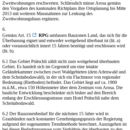
Zweitwohnungen erschwerten. Schliesslich müsse Arosa gemäss
den Vorgaben des kantonalen Richtplans ihre Ortsplanung bis Mitte
2013 mit weiteren Massnahmen zur Lenkung des
Zweitwohnungsbaus ergänzen.
6.
Gemäss Art. 15
RPG
umfassen Bauzonen Land, das sich für die
Überbauung eignet und entweder weitgehend überbaut ist (lit. a)
oder voraussichtlich innert 15 Jahren benötigt und erschlossen wird
(lit. b).
6.1 Das Gebiet Prätschli zählt nicht zum weitgehend überbauten
Gebiet. Es handelt sich im Gegenteil um eine intakte
Geländekammer zwischen zwei Waldgebieten (dem Arlenwald und
dem Scheitabodawald), in der sich ein Flachmoor von regionaler
Bedeutung (Rietboden) befindet. Das Gebiet liegt auf ca. 1900
m.ü.M., etwa 150 Höhenmeter über dem Zentrum von Arosa. Die
bauliche Entwicklung beschränkte sich bisher auf den Bereich
entlang der Erschliessungsstrasse zum Hotel Prätschli nahe dem
Scheitabodawald.
6.2 Der Bauzonenbedarf für die nächsten 15 Jahre wird in
Graubünden nach konstanter Genehmigungspraxis der Regierung
aufgrund der sogenannten Trendmethode berechnet. Auszugehen ist
bei dieser Bedarfsprognose vom Verhältnis der überbauten zu den