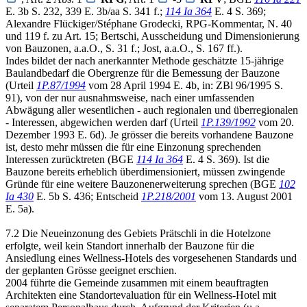
E. 3b S. 232, 339 E. 3b/aa S. 341 f.;
114 Ia 364
E. 4 S. 369;
Alexandre Flückiger/Stéphane Grodecki, RPG-Kommentar, N. 40
und 119 f. zu Art. 15; Bertschi, Ausscheidung und Dimensionierung
von Bauzonen, a.a.O., S. 31 f.; Jost, a.a.O., S. 167 ff.).
Indes bildet der nach anerkannter Methode geschätzte 15-jährige
Baulandbedarf die Obergrenze für die Bemessung der Bauzone
(Urteil
1P.87/1994
vom 28 April 1994 E. 4b, in: ZBl 96/1995 S.
91), von der nur ausnahmsweise, nach einer umfassenden
Abwägung aller wesentlichen - auch regionalen und überregionalen
- Interessen, abgewichen werden darf (Urteil
1P.139/1992
vom 20.
Dezember 1993 E. 6d). Je grösser die bereits vorhandene Bauzone
ist, desto mehr müssen die für eine Einzonung sprechenden
Interessen zurücktreten (BGE
114 Ia 364
E. 4 S. 369). Ist die
Bauzone bereits erheblich überdimensioniert, müssen zwingende
Gründe für eine weitere Bauzonenerweiterung sprechen (BGE
102
Ia 430
E. 5b S. 436; Entscheid
1P.218/2001
vom 13. August 2001
E. 5a).
7.2 Die Neueinzonung des Gebiets Prätschli in die Hotelzone
erfolgte, weil kein Standort innerhalb der Bauzone für die
Ansiedlung eines Wellness-Hotels des vorgesehenen Standards und
der geplanten Grösse geeignet erschien.
2004 führte die Gemeinde zusammen mit einem beauftragten
Architekten eine Standortevaluation für ein Wellness-Hotel mit