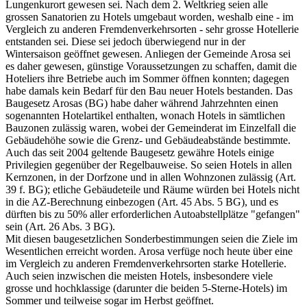
Lungenkurort gewesen sei. Nach dem 2. Weltkrieg seien alle
grossen Sanatorien zu Hotels umgebaut worden, weshalb eine - im
Vergleich zu anderen Fremdenverkehrsorten - sehr grosse Hotellerie
entstanden sei. Diese sei jedoch überwiegend nur in der
Wintersaison geöffnet gewesen. Anliegen der Gemeinde Arosa sei
es daher gewesen, günstige Voraussetzungen zu schaffen, damit die
Hoteliers ihre Betriebe auch im Sommer öffnen konnten; dagegen
habe damals kein Bedarf für den Bau neuer Hotels bestanden. Das
Baugesetz Arosas (BG) habe daher während Jahrzehnten einen
sogenannten Hotelartikel enthalten, wonach Hotels in sämtlichen
Bauzonen zulässig waren, wobei der Gemeinderat im Einzelfall die
Gebäudehöhe sowie die Grenz- und Gebäudeabstände bestimmte.
Auch das seit 2004 geltende Baugesetz gewähre Hotels einige
Privilegien gegenüber der Regelbauweise. So seien Hotels in allen
Kernzonen, in der Dorfzone und in allen Wohnzonen zulässig (Art.
39 f. BG); etliche Gebäudeteile und Räume würden bei Hotels nicht
in die AZ-Berechnung einbezogen (Art. 45 Abs. 5 BG), und es
dürften bis zu 50% aller erforderlichen Autoabstellplätze "gefangen"
sein (Art. 26 Abs. 3 BG).
Mit diesen baugesetzlichen Sonderbestimmungen seien die Ziele im
Wesentlichen erreicht worden. Arosa verfüge noch heute über eine
im Vergleich zu anderen Fremdenverkehrsorten starke Hotellerie.
Auch seien inzwischen die meisten Hotels, insbesondere viele
grosse und hochklassige (darunter die beiden 5-Sterne-Hotels) im
Sommer und teilweise sogar im Herbst geöffnet.