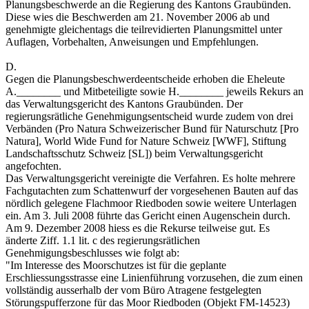
Planungsbeschwerde an die Regierung des Kantons Graubünden.
Diese wies die Beschwerden am 21. November 2006 ab und
genehmigte gleichentags die teilrevidierten Planungsmittel unter
Auflagen, Vorbehalten, Anweisungen und Empfehlungen.
D.
Gegen die Planungsbeschwerdeentscheide erhoben die Eheleute
A.________ und Mitbeteiligte sowie H.________ jeweils Rekurs an
das Verwaltungsgericht des Kantons Graubünden. Der
regierungsrätliche Genehmigungsentscheid wurde zudem von drei
Verbänden (Pro Natura Schweizerischer Bund für Naturschutz [Pro
Natura], World Wide Fund for Nature Schweiz [WWF], Stiftung
Landschaftsschutz Schweiz [SL]) beim Verwaltungsgericht
angefochten.
Das Verwaltungsgericht vereinigte die Verfahren. Es holte mehrere
Fachgutachten zum Schattenwurf der vorgesehenen Bauten auf das
nördlich gelegene Flachmoor Riedboden sowie weitere Unterlagen
ein. Am 3. Juli 2008 führte das Gericht einen Augenschein durch.
Am 9. Dezember 2008 hiess es die Rekurse teilweise gut. Es
änderte Ziff. 1.1 lit. c des regierungsrätlichen
Genehmigungsbeschlusses wie folgt ab:
"Im Interesse des Moorschutzes ist für die geplante
Erschliessungsstrasse eine Linienführung vorzusehen, die zum einen
vollständig ausserhalb der vom Büro Atragene festgelegten
Störungspufferzone für das Moor Riedboden (Objekt FM-14523)