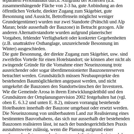
separatem Personalhaus durch. Aufgrund der Kriterien (u.a.
zusammenhängende Fläche von 2-3 ha, gute Anbindung an den
öffentlichen Verkehr, direkter Zugang zum Skigebiet, gute
Besonnung und Aussicht, Betroffensein möglichst weniger
Grundeigentümer) wurden nur zwei Standorte (Prätschli und Alp
Maran; beide ausserhalb der Bauzone) in Betracht gezogen. Alle
anderen Alternativstandorte wurden aufgrund planerischer
Vorgaben, fehlender Verfügbarkeit oder konkreter Gegebenheiten
(z.B. unattraktive Osthanglage, unzureichende Besonnung im
Winter) ausgeschieden.
Die gute Besonnung, der direkte Zugang zum Skigebiet, usw. sind
zweifellos Vorteile für einen Hotelstandort; sie können aber nicht als
zwingende Gründe für die Vornahme einer Neueinzonung trotz
ausreichender oder sogar überdimensionierter Bauzonenreserven
betrachtet werden. Grundsätzlich müssen Neubauprojekte den
bestehenden Baumöglichkeiten angepasst werden, und nicht
umgekehrt die Bauzonen den Standortwünschen der Investoren.
Wie die Gemeinde Arosa in ihrem Entwicklungsleitbild und den
Grundsätzen der Ortsplanungsrevision 2002 festgehalten hat (vgl.
oben E. 6.3.2 und unten E. 8.2), müssen vorrangig bestehende
Hotelbauten innerhalb der Bauzone umgebaut oder ersetzt werden.
Die Neueinzonung von unüberbautem Land zur Realisierung eines
bestimmten Bauvorhabens, das sich nur ausserhalb der bestehenden
Bauzonen realisieren lässt, ist nach der bundesgerichtlichen Praxis
ausnahmsweise zulässig, wenn die Planung aufgrund einer