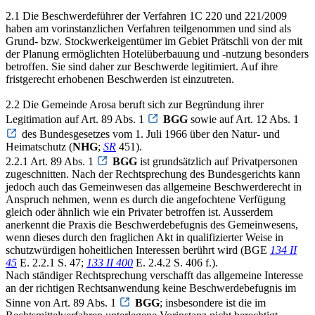
2.1 Die Beschwerdeführer der Verfahren 1C 220 und 221/2009
haben am vorinstanzlichen Verfahren teilgenommen und sind als
Grund- bzw. Stockwerkeigentümer im Gebiet Prätschli von der mit
der Planung ermöglichten Hotelüberbauung und -nutzung besonders
betroffen. Sie sind daher zur Beschwerde legitimiert. Auf ihre
fristgerecht erhobenen Beschwerden ist einzutreten.
2.2 Die Gemeinde Arosa beruft sich zur Begründung ihrer
Legitimation auf Art. 89 Abs. 1
BGG
sowie auf Art. 12 Abs. 1
des Bundesgesetzes vom 1. Juli 1966 über den Natur- und
Heimatschutz (
NHG
;
SR
451).
2.2.1 Art. 89 Abs. 1
BGG
ist grundsätzlich auf Privatpersonen
zugeschnitten. Nach der Rechtsprechung des Bundesgerichts kann
jedoch auch das Gemeinwesen das allgemeine Beschwerderecht in
Anspruch nehmen, wenn es durch die angefochtene Verfügung
gleich oder ähnlich wie ein Privater betroffen ist. Ausserdem
anerkennt die Praxis die Beschwerdebefugnis des Gemeinwesens,
wenn dieses durch den fraglichen Akt in qualifizierter Weise in
schutzwürdigen hoheitlichen Interessen berührt wird (BGE
134 II
45
E. 2.2.1 S. 47;
133 II 400
E. 2.4.2 S. 406 f.).
Nach ständiger Rechtsprechung verschafft das allgemeine Interesse
an der richtigen Rechtsanwendung keine Beschwerdebefugnis im
Sinne von Art. 89 Abs. 1
BGG
; insbesondere ist die im