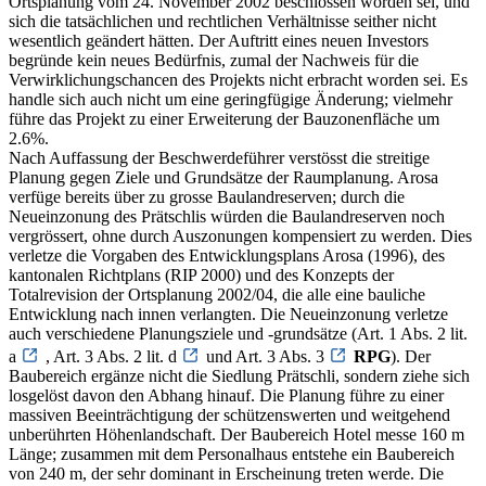
Ortsplanung vom 24. November 2002 beschlossen worden sei, und
sich die tatsächlichen und rechtlichen Verhältnisse seither nicht
wesentlich geändert hätten. Der Auftritt eines neuen Investors
begründe kein neues Bedürfnis, zumal der Nachweis für die
Verwirklichungschancen des Projekts nicht erbracht worden sei. Es
handle sich auch nicht um eine geringfügige Änderung; vielmehr
führe das Projekt zu einer Erweiterung der Bauzonenfläche um
2.6%.
Nach Auffassung der Beschwerdeführer verstösst die streitige
Planung gegen Ziele und Grundsätze der Raumplanung. Arosa
verfüge bereits über zu grosse Baulandreserven; durch die
Neueinzonung des Prätschlis würden die Baulandreserven noch
vergrössert, ohne durch Auszonungen kompensiert zu werden. Dies
verletze die Vorgaben des Entwicklungsplans Arosa (1996), des
kantonalen Richtplans (RIP 2000) und des Konzepts der
Totalrevision der Ortsplanung 2002/04, die alle eine bauliche
Entwicklung nach innen verlangten. Die Neueinzonung verletze
auch verschiedene Planungsziele und -grundsätze (Art. 1 Abs. 2 lit.
a
, Art. 3 Abs. 2 lit. d
und Art. 3 Abs. 3
RPG
). Der
Baubereich ergänze nicht die Siedlung Prätschli, sondern ziehe sich
losgelöst davon den Abhang hinauf. Die Planung führe zu einer
massiven Beeinträchtigung der schützenswerten und weitgehend
unberührten Höhenlandschaft. Der Baubereich Hotel messe 160 m
Länge; zusammen mit dem Personalhaus entstehe ein Baubereich
von 240 m, der sehr dominant in Erscheinung treten werde. Die