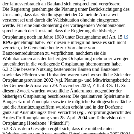
der Jahresverbrauch an Bauland sich entsprechend vergrössere.
Die Regierung genehmigte die Planung unter Berücksichtigung des
Umstands, dass das Siedlungsgebiet der Gemeinde Arosa weit
verstreut sei und durch die Waldsituation ohnehin eingegrenzt
werde. Für eine Sanktionierung der vorliegenden Wohnbauzonen
spreche auch der Umstand, dass die Regierung die bisherige
Ortsplanung noch im Jahre 1989 unter Bezugnahme auf Art. 15
RPG
genehmigt habe. Vor diesen Hintergrund liesse es sich nicht
vertreten, die Gemeinde heute zur Vornahme von
Bauzonenreduktionen zu verpflichten, nachdem sie die
Wohnbauzonen aus der bisherigen Ortsplanung mehr oder weniger
unverändert in die vorliegende Ortsplanung übernommen habe.
6.3.2 Die bessere Nutzung bestehender Bauten und Bauzonen
sowie das Fördern von Umbauten waren zwei wesentliche Ziele der
Ortsplanungsrevision 2002 (vgl. Planungs- und Mitwirkungsbericht
der Gemeinde Arosa vom 29. November 2002, Ziff. 4.3 S. 11. Zu
diesem Zweck wurden wesentliche Änderungen gegenüber der
bisherigen Ortsplanung beschlossen: Die qualitativen Spielräume in
Baugesetz und Zonenplan sowie die mögliche Bruttogeschossfläche
und die Ausnützungsziffern wurden erhöht und in der Dorfzone
ganz auf Ausnützungsziffern verzichtet (vgl. Vorprüfungsbericht des
Amtes für Raumplanung vom 28. April 2004 zur Teilrevision der
Ortsplanung Hotelzone "Prätschli").
6.3.3 Aus dem Gesagten ergibt sich, dass die unüberbauten
Wohnbauzonen von Arosa gemäss Ortsplanungsrevision 2002/2004