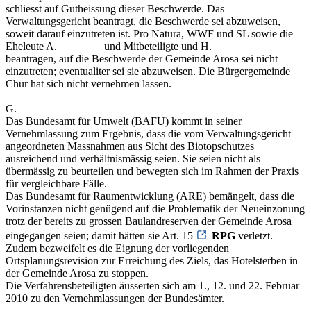
schliesst auf Gutheissung dieser Beschwerde. Das
Verwaltungsgericht beantragt, die Beschwerde sei abzuweisen,
soweit darauf einzutreten ist. Pro Natura, WWF und SL sowie die
Eheleute A.________ und Mitbeteiligte und H.________
beantragen, auf die Beschwerde der Gemeinde Arosa sei nicht
einzutreten; eventualiter sei sie abzuweisen. Die Bürgergemeinde
Chur hat sich nicht vernehmen lassen.
G.
Das Bundesamt für Umwelt (BAFU) kommt in seiner
Vernehmlassung zum Ergebnis, dass die vom Verwaltungsgericht
angeordneten Massnahmen aus Sicht des Biotopschutzes
ausreichend und verhältnismässig seien. Sie seien nicht als
übermässig zu beurteilen und bewegten sich im Rahmen der Praxis
für vergleichbare Fälle.
Das Bundesamt für Raumentwicklung (ARE) bemängelt, dass die
Vorinstanzen nicht genügend auf die Problematik der Neueinzonung
trotz der bereits zu grossen Baulandreserven der Gemeinde Arosa
eingegangen seien; damit hätten sie Art. 15
RPG
verletzt.
Zudem bezweifelt es die Eignung der vorliegenden
Ortsplanungsrevision zur Erreichung des Ziels, das Hotelsterben in
der Gemeinde Arosa zu stoppen.
Die Verfahrensbeteiligten äusserten sich am 1., 12. und 22. Februar
2010 zu den Vernehmlassungen der Bundesämter.