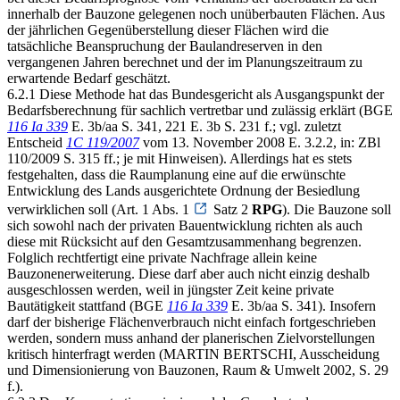
innerhalb der Bauzone gelegenen noch unüberbauten Flächen. Aus
der jährlichen Gegenüberstellung dieser Flächen wird die
tatsächliche Beanspruchung der Baulandreserven in den
vergangenen Jahren berechnet und der im Planungszeitraum zu
erwartende Bedarf geschätzt.
6.2.1 Diese Methode hat das Bundesgericht als Ausgangspunkt der
Bedarfsberechnung für sachlich vertretbar und zulässig erklärt (BGE
116 Ia 339
E. 3b/aa S. 341, 221 E. 3b S. 231 f.; vgl. zuletzt
Entscheid
1C 119/2007
vom 13. November 2008 E. 3.2.2, in: ZBl
110/2009 S. 315 ff.; je mit Hinweisen). Allerdings hat es stets
festgehalten, dass die Raumplanung eine auf die erwünschte
Entwicklung des Lands ausgerichtete Ordnung der Besiedlung
verwirklichen soll (Art. 1 Abs. 1
Satz 2
RPG
). Die Bauzone soll
sich sowohl nach der privaten Bauentwicklung richten als auch
diese mit Rücksicht auf den Gesamtzusammenhang begrenzen.
Folglich rechtfertigt eine private Nachfrage allein keine
Bauzonenerweiterung. Diese darf aber auch nicht einzig deshalb
ausgeschlossen werden, weil in jüngster Zeit keine private
Bautätigkeit stattfand (BGE
116 Ia 339
E. 3b/aa S. 341). Insofern
darf der bisherige Flächenverbrauch nicht einfach fortgeschrieben
werden, sondern muss anhand der planerischen Zielvorstellungen
kritisch hinterfragt werden (MARTIN BERTSCHI, Ausscheidung
und Dimensionierung von Bauzonen, Raum & Umwelt 2002, S. 29
f.).