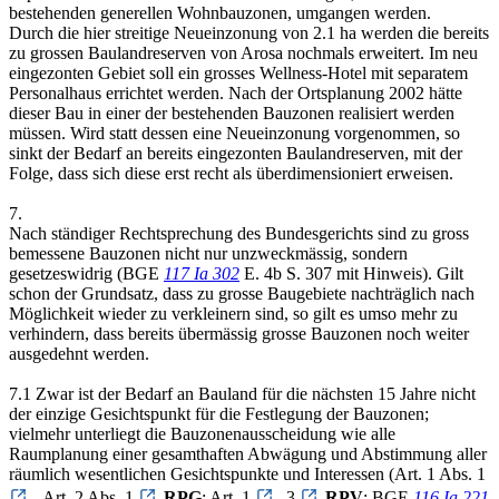
bestehenden generellen Wohnbauzonen, umgangen werden.
Durch die hier streitige Neueinzonung von 2.1 ha werden die bereits
zu grossen Baulandreserven von Arosa nochmals erweitert. Im neu
eingezonten Gebiet soll ein grosses Wellness-Hotel mit separatem
Personalhaus errichtet werden. Nach der Ortsplanung 2002 hätte
dieser Bau in einer der bestehenden Bauzonen realisiert werden
müssen. Wird statt dessen eine Neueinzonung vorgenommen, so
sinkt der Bedarf an bereits eingezonten Baulandreserven, mit der
Folge, dass sich diese erst recht als überdimensioniert erweisen.
7.
Nach ständiger Rechtsprechung des Bundesgerichts sind zu gross
bemessene Bauzonen nicht nur unzweckmässig, sondern
gesetzeswidrig (BGE
117 Ia 302
E. 4b S. 307 mit Hinweis). Gilt
schon der Grundsatz, dass zu grosse Baugebiete nachträglich nach
Möglichkeit wieder zu verkleinern sind, so gilt es umso mehr zu
verhindern, dass bereits übermässig grosse Bauzonen noch weiter
ausgedehnt werden.
7.1 Zwar ist der Bedarf an Bauland für die nächsten 15 Jahre nicht
der einzige Gesichtspunkt für die Festlegung der Bauzonen;
vielmehr unterliegt die Bauzonenausscheidung wie alle
Raumplanung einer gesamthaften Abwägung und Abstimmung aller
räumlich wesentlichen Gesichtspunkte und Interessen (Art. 1 Abs. 1
, Art. 2 Abs. 1
RPG
; Art. 1
-3
RPV
; BGE
116 Ia 221