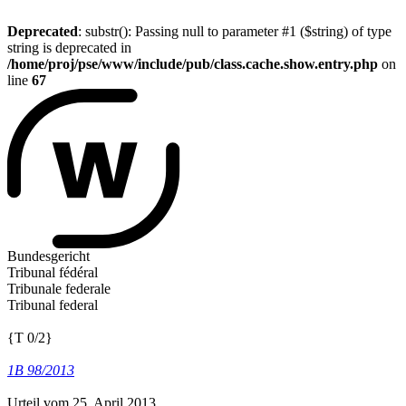
Deprecated
: substr(): Passing null to parameter #1 ($string) of type
string is deprecated in
/home/proj/pse/www/include/pub/class.cache.show.entry.php
on
line
67
Bundesgericht
Tribunal fédéral
Tribunale federale
Tribunal federal
{T 0/2}
1B 98/2013
Urteil vom 25. April 2013