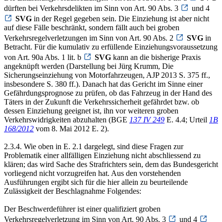
dürften bei Verkehrsdelikten im Sinn von Art. 90 Abs. 3
und 4
SVG
in der Regel gegeben sein. Die Einziehung ist aber nicht
auf diese Fälle beschränkt, sondern fällt auch bei groben
Verkehrsregelverletzungen im Sinn von Art. 90 Abs. 2
SVG
in
Betracht. Für die kumulativ zu erfüllende Einziehungsvoraussetzung
von Art. 90a Abs. 1 lit. b
SVG
kann an die bisherige Praxis
angeknüpft werden (Darstellung bei Jürg Krumm, Die
Sicherungseinziehung von Motorfahrzeugen, AJP 2013 S. 375 ff.,
insbesondere S. 380 ff.). Danach hat das Gericht im Sinne einer
Gefährdungsprognose zu prüfen, ob das Fahrzeug in der Hand des
Täters in der Zukunft die Verkehrssicherheit gefährdet bzw. ob
dessen Einziehung geeignet ist, ihn vor weiteren groben
Verkehrswidrigkeiten abzuhalten (BGE
137 IV 249
E. 4.4; Urteil
1B
168/2012
vom 8. Mai 2012 E. 2).
2.3.4. Wie oben in E. 2.1 dargelegt, sind diese Fragen zur
Problematik einer allfälligen Einziehung nicht abschliessend zu
klären; das wird Sache des Strafrichters sein, dem das Bundesgericht
vorliegend nicht vorzugreifen hat. Aus den vorstehenden
Ausführungen ergibt sich für die hier allein zu beurteilende
Zulässigkeit der Beschlagnahme Folgendes:
Der Beschwerdeführer ist einer qualifiziert groben
Verkehrsregelverletzung im Sinn von Art. 90 Abs. 3
und 4