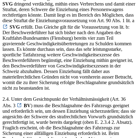
SVG
dringend verdächtig, mithin eines Verbrechens und damit einer
Straftat, deren Schwere die Einziehung eines Personenwagens
rechtfertigen könnte. Damit liegt es im Bereich des Möglichen, dass
diese Straftat die Einziehungsvoraussetzung von Art. 90 Abs. 1 lit. a
SVG
erfüllt. Das Gleiche gilt für die Voraussetzung von lit. b:
Der Beschwerdeführer hat sich bisher nach den Angaben des
Kraftfahrt-Bundesamtes (Flensburg) bereits vier zum Teil
gravierende Geschwindigkeitsübertretungen zu Schulden kommen
lassen. Es könnte durchaus sein, dass das sehr leistungsstarke,
sportliche Tatfahrzeug weitere Geschwindigkeitsexzesse des
Beschwerdeführers begünstigt, eine Einziehung mithin geeignet ist,
den Beschwerdeführer von Geschwindigkeitsexzessen in der
Schweiz abzuhalten. Dessen Einziehung fällt daher aus
materiellrechtlichen Gründen nicht von vornherein ausser Betracht,
womit die zu ihrer Sicherung erfolgte Beschlagnahme grundsätzlich
nicht zu beanstanden ist.
2.4. Unter dem Gesichtspunkt der Verhältnismässigkeit (Art. 36
Abs. 3
BV
) muss die Beschlagnahme des Fahrzeugs geeignet
und erforderlich sein, um dessen Einziehung sicherzustellen; dass sie
angesichts der Schwere des strafrechtlichen Vorwurfs grundsätzlich
gerechtfertigt ist, wurde bereits dargelegt (oben E. 2.3.4 2. Absatz).
Fraglich erscheint, ob die Beschlagnahme des Fahrzeugs zur
Sicherung einer allfälligen Einziehung erforderlich ist. Beim