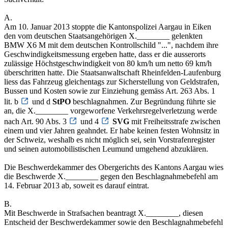
A.
Am 10. Januar 2013 stoppte die Kantonspolizei Aargau in Eiken
den vom deutschen Staatsangehörigen X.________ gelenkten
BMW X6 M mit dem deutschen Kontrollschild "...", nachdem ihre
Geschwindigkeitsmessung ergeben hatte, dass er die ausserorts
zulässige Höchstgeschwindigkeit von 80 km/h um netto 69 km/h
überschritten hatte. Die Staatsanwaltschaft Rheinfelden-Laufenburg
liess das Fahrzeug gleichentags zur Sicherstellung von Geldstrafen,
Bussen und Kosten sowie zur Einziehung gemäss Art. 263 Abs. 1
lit. b
und d
StPO
beschlagnahmen. Zur Begründung führte sie
an, die X.________ vorgeworfene Verkehrsregelverletzung werde
nach Art. 90 Abs. 3
und 4
SVG
mit Freiheitsstrafe zwischen
einem und vier Jahren geahndet. Er habe keinen festen Wohnsitz in
der Schweiz, weshalb es nicht möglich sei, sein Vorstrafenregister
und seinen automobilistischen Leumund umgehend abzuklären.
Die Beschwerdekammer des Obergerichts des Kantons Aargau wies
die Beschwerde X.________ gegen den Beschlagnahmebefehl am
14. Februar 2013 ab, soweit es darauf eintrat.
B.
Mit Beschwerde in Strafsachen beantragt X.________, diesen
Entscheid der Beschwerdekammer sowie den Beschlagnahmebefehl