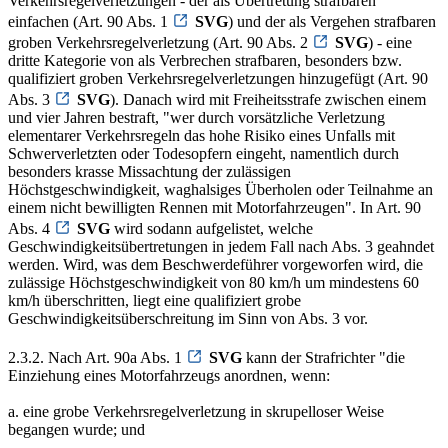
Verkehrsregelverletzungen - der als Übertretung strafbaren
einfachen (Art. 90 Abs. 1
SVG
) und der als Vergehen strafbaren
groben Verkehrsregelverletzung (Art. 90 Abs. 2
SVG
) - eine
dritte Kategorie von als Verbrechen strafbaren, besonders bzw.
qualifiziert groben Verkehrsregelverletzungen hinzugefügt (Art. 90
Abs. 3
SVG
). Danach wird mit Freiheitsstrafe zwischen einem
und vier Jahren bestraft, "wer durch vorsätzliche Verletzung
elementarer Verkehrsregeln das hohe Risiko eines Unfalls mit
Schwerverletzten oder Todesopfern eingeht, namentlich durch
besonders krasse Missachtung der zulässigen
Höchstgeschwindigkeit, waghalsiges Überholen oder Teilnahme an
einem nicht bewilligten Rennen mit Motorfahrzeugen". In Art. 90
Abs. 4
SVG
wird sodann aufgelistet, welche
Geschwindigkeitsübertretungen in jedem Fall nach Abs. 3 geahndet
werden. Wird, was dem Beschwerdeführer vorgeworfen wird, die
zulässige Höchstgeschwindigkeit von 80 km/h um mindestens 60
km/h überschritten, liegt eine qualifiziert grobe
Geschwindigkeitsüberschreitung im Sinn von Abs. 3 vor.
2.3.2. Nach Art. 90a Abs. 1
SVG
kann der Strafrichter "die
Einziehung eines Motorfahrzeugs anordnen, wenn:
a. eine grobe Verkehrsregelverletzung in skrupelloser Weise
begangen wurde; und