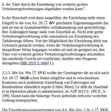
b. der Täter durch die Einziehung von weiteren groben
Verkehrsregelverletzungen abgehalten werden kann".
In der Botschaft wird dazu ausgeführt, die Einziehung stelle einen
Eingriff in die von Art. 26
BV
geschützte Eigentumsgarantie dar
und sei nur in Ausnahmefällen verhältnismässig und gerechtfertigt.
Ihre Zulässigkeit hänge stark vom Einzelfall ab. Nicht jede grobe
Verkehrsregelverletzung solle automatisch zur Einziehung des
Tatfahrzeugs führen. Von der Möglichkeit der Einziehung dürfe nur
Gebrauch gemacht werden, wenn die Verkehrsregelverletzung in
skrupelloser Weise begangen worden sei und sie geeignet sei, den
Täter von weiteren groben Verkehrsregelverletzungen abzuhalten;
das urteilende Gericht sei verpflichtet, darüber eine Prognose
abzugeben (
BBl 2010 S. 8484
f.).
2.3.3. Mit Art. 90a
SVG
wollte der Gesetzgeber die an sich nach
Art. 69
StGB
schon bisher mögliche und in verschiedenen
Kantonen auch praktizierte Einziehung von Fahrzeugen auf
Bundesebene einheitlich regeln (Cédric Mizel, Le délit de chauffard
et sa répression pénale et administrative, in: AJP 2013 S. 189 ff., S.
199). Damit kann die bisherige Praxis jedenfalls teilweise weiterhin
Geltung beanspruchen.
Die Einziehungsvoraussetzungen von Art. 90a Abs. 1 lit. a
SVG