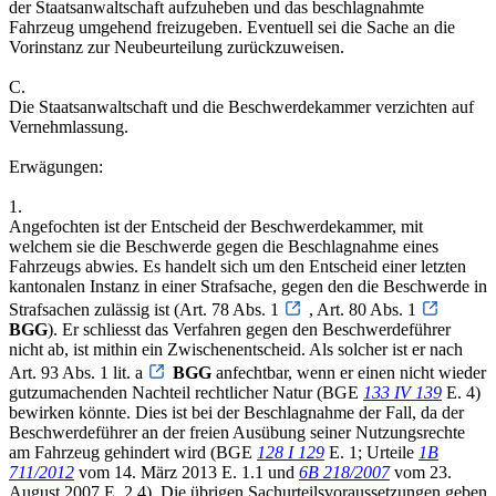
der Staatsanwaltschaft aufzuheben und das beschlagnahmte
Fahrzeug umgehend freizugeben. Eventuell sei die Sache an die
Vorinstanz zur Neubeurteilung zurückzuweisen.
C.
Die Staatsanwaltschaft und die Beschwerdekammer verzichten auf
Vernehmlassung.
Erwägungen:
1.
Angefochten ist der Entscheid der Beschwerdekammer, mit
welchem sie die Beschwerde gegen die Beschlagnahme eines
Fahrzeugs abwies. Es handelt sich um den Entscheid einer letzten
kantonalen Instanz in einer Strafsache, gegen den die Beschwerde in
Strafsachen zulässig ist (Art. 78 Abs. 1
, Art. 80 Abs. 1
BGG
). Er schliesst das Verfahren gegen den Beschwerdeführer
nicht ab, ist mithin ein Zwischenentscheid. Als solcher ist er nach
Art. 93 Abs. 1 lit. a
BGG
anfechtbar, wenn er einen nicht wieder
gutzumachenden Nachteil rechtlicher Natur (BGE
133 IV 139
E. 4)
bewirken könnte. Dies ist bei der Beschlagnahme der Fall, da der
Beschwerdeführer an der freien Ausübung seiner Nutzungsrechte
am Fahrzeug gehindert wird (BGE
128 I 129
E. 1; Urteile
1B
711/2012
vom 14. März 2013 E. 1.1 und
6B 218/2007
vom 23.
August 2007 E. 2.4). Die übrigen Sachurteilsvoraussetzungen geben