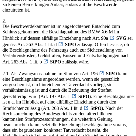
zu keinen Bemerkungen Anlass, sodass auf die Beschwerde
einzutreten ist.
2.
Die Beschwerdekammer ist im angefochtenen Entscheid zum
Schluss gekommen, die Beschlagnahme des BMW X6 M im
Hinblick auf dessen allfällige Einziehung nach Art. 90a
SVG
sei
gemäss Art. 263 Abs. 1 lit. d
StPO
zulässig. Offen liess sie, ob
die Beschlagnahme des Fahrzeugs auch zur Sicherstellung von
Verfahrenskosten, Geldstrafen, Bussen und Entschädigungen nach
Art. 263 Abs. 1 lit. b
StPO
zulässig wäre.
2.1. Als Zwangsmassnahme im Sinn von Art. 196
StPO
kann
eine Beschlagnahme angeordnet werden, wenn sie gesetzlich
vorgesehen ist, ein hinreichender Tatverdacht vorliegt, sie
verhältnismässig ist und durch die Bedeutung der Straftat
gerechtfertigt wird (Art. 197 Abs. 1
StPO
). Eine Beschlagnahme
ist u.a. im Hinblick auf eine allfällige Einziehung durch den
Strafrichter zulässig (Art. 263 Abs. 1 lit. d
StPO
). Nach der
Rechtsprechung des Bundesgerichts zu den altrechtlichen
kantonalen Strafprozessordnungen, die weiterhin Geltung
beanspruchen kann, setzt die Einziehungsbeschlagnahme voraus,
dass ein begründeter, konkreter Tatverdacht besteht, die
Verhältnismässigkeit gewahrt wird und die Einziehung durch den