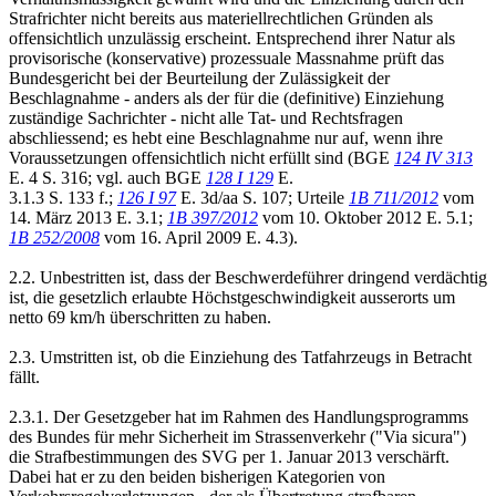
Strafrichter nicht bereits aus materiellrechtlichen Gründen als
offensichtlich unzulässig erscheint. Entsprechend ihrer Natur als
provisorische (konservative) prozessuale Massnahme prüft das
Bundesgericht bei der Beurteilung der Zulässigkeit der
Beschlagnahme - anders als der für die (definitive) Einziehung
zuständige Sachrichter - nicht alle Tat- und Rechtsfragen
abschliessend; es hebt eine Beschlagnahme nur auf, wenn ihre
Voraussetzungen offensichtlich nicht erfüllt sind (BGE
124 IV 313
E. 4 S. 316; vgl. auch BGE
128 I 129
E.
3.1.3 S. 133 f.;
126 I 97
E. 3d/aa S. 107; Urteile
1B 711/2012
vom
14. März 2013 E. 3.1;
1B 397/2012
vom 10. Oktober 2012 E. 5.1;
1B 252/2008
vom 16. April 2009 E. 4.3).
2.2. Unbestritten ist, dass der Beschwerdeführer dringend verdächtig
ist, die gesetzlich erlaubte Höchstgeschwindigkeit ausserorts um
netto 69 km/h überschritten zu haben.
2.3. Umstritten ist, ob die Einziehung des Tatfahrzeugs in Betracht
fällt.
2.3.1. Der Gesetzgeber hat im Rahmen des Handlungsprogramms
des Bundes für mehr Sicherheit im Strassenverkehr ("Via sicura")
die Strafbestimmungen des SVG per 1. Januar 2013 verschärft.
Dabei hat er zu den beiden bisherigen Kategorien von