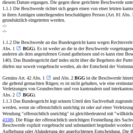
diesem Datum ergangen. Die gegen diese gerichtete Beschwerde unter
1.1.1 Die Beschwerde richtet sich gegen einen von einer letzten kant
in ihren Anträgen unterliegenden beschuldigten Person (Art. 81 Abs. 1 
grundsätzlich eingetreten werden.
-:-
-:-
1.1.2 Die Beschwerde an das Bundesgericht kann wegen Rechtsverle
Abs. 1
BGG
). Es ist weder an die in der Beschwerde vorgetra
anderen als dem angerufenen Grund gutheissen und es kann eine Be
140). Das Bundesgericht darf indes nicht über die Begehren der Part
dürfen nur soweit vorgebracht werden, als der Entscheid der Vorinsta
Gemäss Art. 42 Abs. 1
und Abs. 2
BGG
ist die Beschwerde hinrei
die geltend gemachten Rügen; es ist nicht gehalten, wie eine erstinst
Verletzungen von Grundrechten und von kantonalem und interkantonal
Abs. 2
BGG
).
1.1.3 Das Bundesgericht legt seinem Urteil den Sachverhalt zugrunde, 
werden, wenn sie offensichtlich unrichtig ist oder auf einer Verletz
Wendung "offensichtlich unrichtig" ist gleichbedeutend mit "willkürl
4338
). Die Rüge der offensichtlich unrichtigen Feststellung des Sach
Beschwerde explizit vorgebracht und substantiiert begründet worden is
Aufhebung oder Abänderung der angefochtenen Entscheidung. Die Be