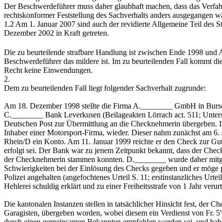
Der Beschwerdeführer muss daher glaubhaft machen, dass das Verfah
rechtskonformer Feststellung des Sachverhalts anders ausgegangen wä
1.2 Am 1. Januar 2007 sind auch der revidierte Allgemeine Teil des
Dezember 2002 in Kraft getreten.
Die zu beurteilende strafbare Handlung ist zwischen Ende 1998 und 
Beschwerdeführer das mildere ist. Im zu beurteilenden Fall kommt die
Recht keine Einwendungen.
2.
Dem zu beurteilenden Fall liegt folgender Sachverhalt zugrunde:
Am 18. Dezember 1998 stellte die Firma A.________ GmbH in Bursc
C.________ Bank Leverkusen (Beilageakten Lörrach act. 511; Unters
Deutschen Post zur Übermittlung an die Checknehmerin übergeben. I
Inhaber einer Motorsport-Firma, wieder. Dieser nahm zunächst am 6.
Rhein/D ein Konto. Am 11. Januar 1999 reichte er den Check zur Guts
erfolgt sei. Der Bank war zu jenem Zeitpunkt bekannt, dass der Che
der Checknehmerin stammen konnten. D.________ wurde daher mitget
Schwierigkeiten bei der Einlösung des Checks gegeben und er möge 
Polizei angehalten (angefochtenes Urteil S. 11; erstinstanzliches Ur
Hehlerei schuldig erklärt und zu einer Freiheitsstrafe von 1 Jahr veru
Die kantonalen Instanzen stellen in tatsächlicher Hinsicht fest, de
Garagisten, übergeben worden, wobei diesem ein Verdienst von Fr. 5'0
durch einen gemeinsamen Bekannten empfohlen worden sei, und habe 