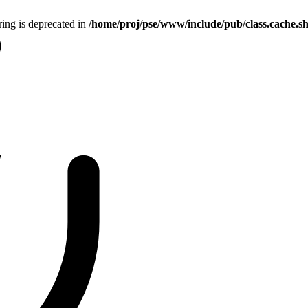
tring is deprecated in
/home/proj/pse/www/include/pub/class.cache.s