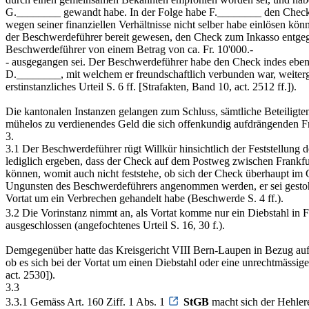
G.________ gewandt habe. In der Folge habe F.________ den Check i
wegen seiner finanziellen Verhältnisse nicht selber habe einlösen k
der Beschwerdeführer bereit gewesen, den Check zum Inkasso entge
Beschwerdeführer von einem Betrag von ca. Fr. 10'000.-
- ausgegangen sei. Der Beschwerdeführer habe den Check indes ebenfa
D.________, mit welchem er freundschaftlich verbunden war, weiterge
erstinstanzliches Urteil S. 6 ff. [Strafakten, Band 10, act. 2512 ff.]).
Die kantonalen Instanzen gelangen zum Schluss, sämtliche Beteiligten
mühelos zu verdienendes Geld die sich offenkundig aufdrängenden Fra
3.
3.1 Der Beschwerdeführer rügt Willkür hinsichtlich der Feststellung
lediglich ergeben, dass der Check auf dem Postweg zwischen Frankf
können, womit auch nicht feststehe, ob sich der Check überhaupt im
Ungunsten des Beschwerdeführers angenommen werden, er sei gestohle
Vortat um ein Verbrechen gehandelt habe (Beschwerde S. 4 ff.).
3.2 Die Vorinstanz nimmt an, als Vortat komme nur ein Diebstahl in 
ausgeschlossen (angefochtenes Urteil S. 16, 30 f.).
Demgegenüber hatte das Kreisgericht VIII Bern-Laupen in Bezug auf
ob es sich bei der Vortat um einen Diebstahl oder eine unrechtmässig
act. 2530]).
3.3
3.3.1 Gemäss Art. 160 Ziff. 1 Abs. 1
StGB
macht sich der Hehlere