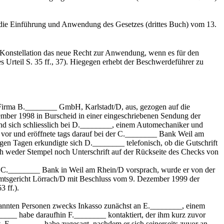
r die Einführung und Anwendung des Gesetzes (drittes Buch) vom 13.
r Konstellation das neue Recht zur Anwendung, wenn es für den
s Urteil S. 35 ff., 37). Hiegegen erhebt der Beschwerdeführer zu
irma B.________ GmbH, Karlstadt/D, aus, gezogen auf die
mber 1998 in Burscheid in einer eingeschriebenen Sendung der
nd sich schliesslich bei D.________, einem Automechaniker und
 vor und eröffnete tags darauf bei der C.________ Bank Weil am
igen Tagen erkundigte sich D.________ telefonisch, ob die Gutschrift
h weder Stempel noch Unterschrift auf der Rückseite des Checks von
r C.________ Bank in Weil am Rhein/D vorsprach, wurde er von der
om Amtsgericht Lörrach/D mit Beschluss vom 9. Dezember 1999 der
3 ff.).
bekannten Personen zwecks Inkasso zunächst an E.________, einem
______ habe daraufhin F.________ kontaktiert, der ihm kurz zuvor
 F.________ habe zugesagt, nachdem er sich seinerseits zuvor an