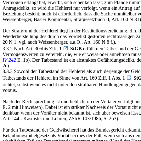
Vermögen erlangt hat, erwirbt, sich schenken lässt, zum Pfande nimmt, 
Antragsdelikt, so wird die Hehlerei nur verfolgt, wenn ein Antrag au
Beziehung besteht, noch ist erforderlich, dass die Sache unmittelbar
Weissenberger, Basler Kommentar, Strafgesetzbuch II, Art. 160 N 31)
Der Strafgrund der Hehlerei liegt in der Restitutionsvereitelung, d.h.
Wiederherstellung des durch das Vordelikt gestörten rechtmässigen 
20 N 1; vgl. auch Weissenberger, a.a.O., Art. 160 N 8 f.).
3.3.2 Nach Art. 305bis Ziff. 1
StGB
erfüllt den Tatbestand der Ge
Vermögenswerten zu vereiteln, die, wie er weiss oder annehmen mus
IV 242
E. 1b). Der Tatbestand ist ein abstraktes Gefährdungsdelikt, 
2e).
3.3.3 Sowohl der Tatbestand der Hehlerei als auch derjenige der Geld
Tatbestands der Hehlerei im Sinne von Art. 160 Ziff. 1 Abs. 1
St
richtet, selbst wenn es nicht unter den strafbaren Handlungen gegen
voraus.
Nach der Rechtsprechung ist unerheblich, ob der Vortäter verfolgt und
E. 2 mit Hinweisen). Dabei ist ein strikter Nachweis der Vortat nicht
denkbar, wenn der Vortäter nicht bekannt ist, sich aber beweisen lä
Art. 144 - Kasuistik und Lehren, ZStrR 103/1986, S. 253).
Für den Tatbestand der Geldwäscherei hat das Bundesgericht erkann
Betäubungsmittelgesetz als Vortat sei dies der Fall, wenn sich aus d