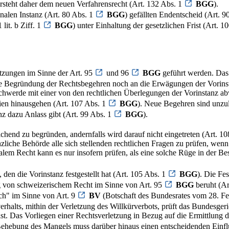
steht daher dem neuen Verfahrensrecht (Art. 132 Abs. 1
BGG
).
onalen Instanz (Art. 80 Abs. 1
BGG
) gefällten Endentscheid (Art. 9
lit. b Ziff. 1
BGG
) unter Einhaltung der gesetzlichen Frist (Art. 1
tzungen im Sinne der Art. 95
und 96
BGG
geführt werden. Das
gene Begründung der Rechtsbegehren noch an die Erwägungen der Vorin
schwerde mit einer von den rechtlichen Überlegungen der Vorinstan
eien hinausgehen (Art. 107 Abs. 1
BGG
). Neue Begehren sind unzul
nz dazu Anlass gibt (Art. 99 Abs. 1
BGG
).
chend zu begründen, andernfalls wird darauf nicht eingetreten (Art. 108
anzliche Behörde alle sich stellenden rechtlichen Fragen zu prüfen, we
em Recht kann es nur insofern prüfen, als eine solche Rüge in der Be
den die Vorinstanz festgestellt hat (Art. 105 Abs. 1
BGG
). Die Fe
ung von schweizerischem Recht im Sinne von Art. 95
BGG
beruht (Ar
ich" im Sinne von Art. 9
BV
(Botschaft des Bundesrates vom 28. Fe
verhalts, mithin der Verletzung des Willkürverbots, prüft das Bundesge
t. Das Vorliegen einer Rechtsverletzung in Bezug auf die Ermittlung des
hebung des Mangels muss darüber hinaus einen entscheidenden Einflu