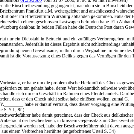
sationshofs
6P.23/2000
vom 31.07.2000, E. 9c u. 9d mit Hinweisen).
den die Einschreibesendung gegangen ist, nachdem sie in Burscheid der 
Briefzentrum Frankfurt a.M. weitergeleitet und anschliessend wahrsc
kfurt oder im Briefzentrum Würzburg abhanden gekommen. Falls der Bri
 seinerseits in einem geschlossen Lastwagen befunden habe. Ein Abha
 Würzburg denkbar. In beiden Fällen habe die Deutsche Post daran Ge
ortat nur ein Diebstahl in Betracht und ein zufälliges Verlorengehen, m
u beanstanden. Jedenfalls ist dieses Ergebnis nicht schlechterdings unh
Begründung neuen Gewahrsams, mithin durch Wegnahme im Sinne des Die
mit ist die Voraussetzung eines Delikts gegen das Vermögen für den Ta
Vorinstanz, er habe um die problematische Herkunft des Checks gewus
gpferden zu tun gehabt habe, deren Wert bekanntlich teilweise weit üb
 handle sich um ein Geschäft im Rahmen eines Pferdehandels. Darüberh
den, dass er den Check nicht selbst habe einlösen wollen, zumal G.__
Y.________ habe er darauf vertraut, dass dieser vorgängig eine Prüfun
. 5 f., 8f.).
chwerdeführer habe damit gerechnet, dass der Check aus deliktischer 
). In Anbetracht der bescheidenen, in krassem Gegensatz zum Checkwert 
tergereicht worden sei, habe der Beschwerdeführer nicht davon ausgehe
aus einem Verbrechen herrührte (angefochtenes Urteil S. 34).