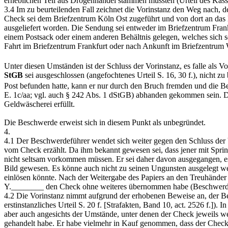
erheblichen Teil aus Drogenhandel stammen müssten (Urteil des Kas
3.4 Im zu beurteilenden Fall zeichnet die Vorinstanz den Weg nach, 
Check sei dem Briefzentrum Köln Ost zugeführt und von dort an das 
ausgeliefert worden. Die Sendung sei entweder im Briefzentrum Fran
einem Postsack oder einem anderen Behältnis gelegen, welches sich
Fahrt im Briefzentrum Frankfurt oder nach Ankunft im Briefzentrum
Unter diesen Umständen ist der Schluss der Vorinstanz, es falle als V
StGB
sei ausgeschlossen (angefochtenes Urteil S. 16, 30 f.), nicht z
Post befunden hatte, kann er nur durch den Bruch fremden und die 
E. 1c/aa; vgl. auch § 242 Abs. 1 dStGB) abhanden gekommen sein. Da
Geldwäscherei erfüllt.
Die Beschwerde erweist sich in diesem Punkt als unbegründet.
4.
4.1 Der Beschwerdeführer wendet sich weiter gegen den Schluss der 
vom Check erzählt. Da ihm bekannt gewesen sei, dass jener mit Sprin
nicht seltsam vorkommen müssen. Er sei daher davon ausgegangen, es
Bild gewesen. Es könne auch nicht zu seinen Ungunsten ausgelegt wer
einlösen könnte. Nach der Weitergabe des Papiers an den Treuhänder 
Y.________ den Check ohne weiteres übernommen habe (Beschwerde S
4.2 Die Vorinstanz nimmt aufgrund der erhobenen Beweise an, der Bes
erstinstanzliches Urteil S. 20 f. [Strafakten, Band 10, act. 2526 f.]
aber auch angesichts der Umstände, unter denen der Check jeweils wei
gehandelt habe. Er habe vielmehr in Kauf genommen, dass der Check 