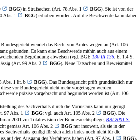
0
BGG
) in Strafsachen (Art. 78 Abs. 1
BGG
). Sie ist von der
00 Abs. 1
BGG
) erhoben worden. Auf die Beschwerde kann daher
 Bundesgericht wendet das Recht von Amtes wegen an (Art. 106
stanz gebunden. Es kann eine Beschwerde mithin auch aus einem
z abweichenden Begründung abweisen (vgl. BGE
130 III 136
, E. 1.4 S.
ässig (Art. 99 Abs. 2
BGG
). Neue Tatsachen und Beweismittel
 Abs. 1 lit. b
BGG
). Das Bundesgericht prüft grundsätzlich nur
nn diese vor Bundesgericht nicht mehr vorgetragen werden.
schwerde präzise vorgebracht und begründet worden ist (Art. 106
ststellung des Sachverhalts durch die Vorinstanz kann nur gerügt
t. 97 Abs. 1
BGG
; vgl. auch Art. 105 Abs. 2
BGG
). Die
bruar 2001 zur Totalrevision der Bundesrechtspflege,
BBl 2001 S.
richt gemäss Art. 106 Abs. 2
BGG
nur insoweit, als sie in der
 Sachverhalts genügt für sich allein indes noch nicht für die
ss auf den Ausgang des Verfahrens haben (Art. 97 Abs. 1
BGG
).