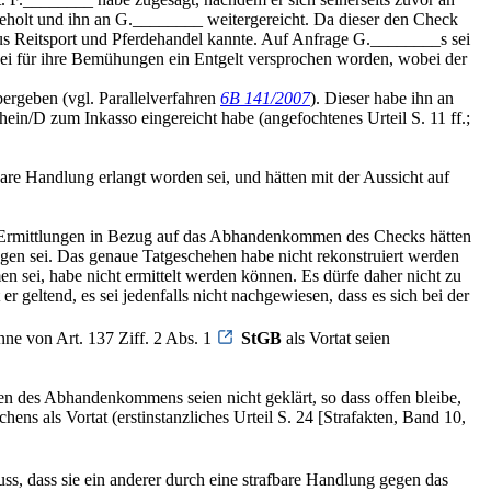
eholt und ihn an G.________ weitergereicht. Da dieser den Check
 aus Reitsport und Pferdehandel kannte. Auf Anfrage G.________s sei
i für ihre Bemühungen ein Entgelt versprochen worden, wobei der
ergeben (vgl. Parallelverfahren
6B 141/2007
). Dieser habe ihn an
in/D zum Inkasso eingereicht habe (angefochtenes Urteil S. 11 ff.;
are Handlung erlangt worden sei, und hätten mit der Aussicht auf
Die Ermittlungen in Bezug auf das Abhandenkommen des Checks hätten
en sei. Das genaue Tatgeschehen habe nicht rekonstruiert werden
sei, habe nicht ermittelt werden können. Es dürfe daher nicht zu
eltend, es sei jedenfalls nicht nachgewiesen, dass es sich bei der
nne von Art. 137 Ziff. 2 Abs. 1
StGB
als Vortat seien
 des Abhandenkommens seien nicht geklärt, so dass offen bleibe,
ns als Vortat (erstinstanzliches Urteil S. 24 [Strafakten, Band 10,
s, dass sie ein anderer durch eine strafbare Handlung gegen das