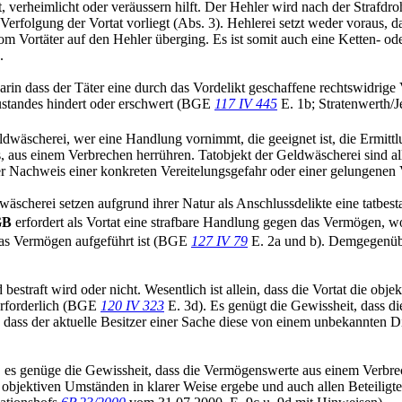
verheimlicht oder veräussern hilft. Der Hehler wird nach der Strafdrohun
f Verfolgung der Vortat vorliegt (Abs. 3). Hehlerei setzt weder voraus,
 vom Vortäter auf den Hehler überging. Es ist somit auch eine Ketten-
.
 darin dass der Täter eine durch das Vordelikt geschaffene rechtswidrig
Zustandes hindert oder erschwert (BGE
117 IV 445
E. 1b; Stratenwerth/Je
ldwäscherei, wer eine Handlung vornimmt, die geeignet ist, die Ermitt
s, aus einem Verbrechen herrühren. Tatobjekt der Geldwäscherei sind
der Nachweis einer konkreten Vereitelungsgefahr oder einer gelungenen 
wäscherei setzen aufgrund ihrer Natur als Anschlussdelikte eine tatbes
GB
erfordert als Vortat eine strafbare Handlung gegen das Vermögen, wo
 das Vermögen aufgeführt ist (BGE
127 IV 79
E. 2a und b). Demgegenüber
 bestraft wird oder nicht. Wesentlich ist allein, dass die Vortat die o
 erforderlich (BGE
120 IV 323
E. 3d). Es genügt die Gewissheit, dass di
sst, dass der aktuelle Besitzer einer Sache diese von einem unbekannt
t, es genüge die Gewissheit, dass die Vermögenswerte aus einem Verb
en objektiven Umständen in klarer Weise ergebe und auch allen Beteili