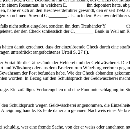
n einem Restaurant, in welchem E.________ ihn deponiert hatte, abg
önnen, habe er sich an den Beschwerdeführer gewandt, den er seit 1992
gen zu nehmen. Sowohl G.________ als auch dem Beschwerdeführer se
lls nicht selbst eingelöst, sondern ihn dem Treuhänder Y.________ üb
leitet, der den Check schliesslich der C.________ Bank in Weil am Rhe
 hätten damit gerechnet, dass der einzulösende Check durch eine strafb
gen unterdrückt (angefochtenes Urteil S. 27 f.).
 der Vortat für die Tatbestände der Hehlerei und der Geldwäscherei. 
urt und Würzburg oder aus dem Briefzentrum Würzburg verloren gegang
 Gewahrsam der Post befunden habe. Wie der Check abhanden gekommen 
n worden. In Bezug auf den Schuldspruch der Geldwäscherei macht er g
Frage. Ein zufälliges Verlorengehen und eine Fundunterschlagung im Si
 den Schuldspruch wegen Geldwäscherei angenommen, die Einzelheiten
e Aneignung handle. Es fehle daher am genauen Nachweis eines Verbreche
i schuldig, wer eine fremde Sache, von der er weiss oder annehmen mus