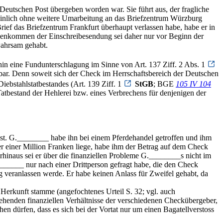
Deutschen Post übergeben worden war. Sie führt aus, der fragliche
heinlich ohne weitere Umarbeitung an das Briefzentrum Würzburg
ef das Briefzentrum Frankfurt überhaupt verlassen habe, habe er in
ndenkommen der Einschreibesendung sei daher nur vor Beginn der
wahrsam gehabt.
ithin eine Fundunterschlagung im Sinne von Art. 137 Ziff. 2 Abs. 1
altbar. Denn soweit sich der Check im Herrschaftsbereich der Deutschen
bstahlstatbestandes (Art. 139 Ziff. 1
StGB
; BGE
105 IV 104
tbestand der Hehlerei bzw. eines Verbrechens für denjenigen der
st. G.________ habe ihn bei einem Pferdehandel getroffen und ihm
er einer Million Franken liege, habe ihm der Betrag auf dem Check
inaus sei er über die finanziellen Probleme G.________s nicht im
______ nur nach einer Drittperson gefragt habe, die den Check
g veranlassen werde. Er habe keinen Anlass für Zweifel gehabt, da
Herkunft stamme (angefochtenes Urteil S. 32; vgl. auch
stehenden finanziellen Verhältnisse der verschiedenen Checkübergeber,
n dürfen, dass es sich bei der Vortat nur um einen Bagatellverstoss