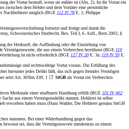
g der Vortat bestraft, wenn sie milder ist (Abs. 2). Ist die Vortat ein
 dass zwischen dem Hehler und dem Vortäter eine persönliche
 oder Nachhehlerei möglich (BGE
112 IV 78
E. 1; Philippe
e Vermögensverschiebung fortsetzt und festigt und damit die
nny, Schweizerisches Strafrecht, Bes. Teil I, 6. Aufl., Bern 2003, §
lung der Herkunft, die Auffindung oder die Einziehung von
 alle Vermögenswerte, die aus einem Verbrechen herrühren (BGE
119
Vereitelung ist nicht erforderlich (BGE
127 IV 20
E. 3a;
119 IV 59
E.
tandsmässige und rechtswidrige Vortat voraus. Die Erfüllung des
bei hierunter jedes Delikt fällt, das sich gegen fremdes Vermögen
 setzt Art. 305bis Ziff. 1
StGB
als Vortat ein Verbrechen
bjektiven Merkmale einer strafbaren Handlung erfüllt (BGE
101 IV 402
e Sache aus einem Vermögensdelikt stammt. Hehlerei ist selbst
en Dieb erworben haben muss (Hans Walder, Die Hehlerei gemäss StrGB
rechen stammen. Bei einer Widerhandlung gegen das
gten bewusst sei, dass die Vermögenswerte mindestens zu einem