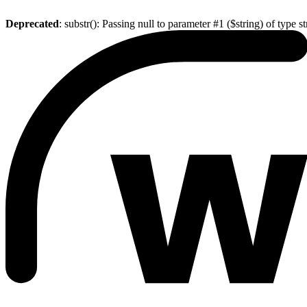
Deprecated
: substr(): Passing null to parameter #1 ($string) of type s