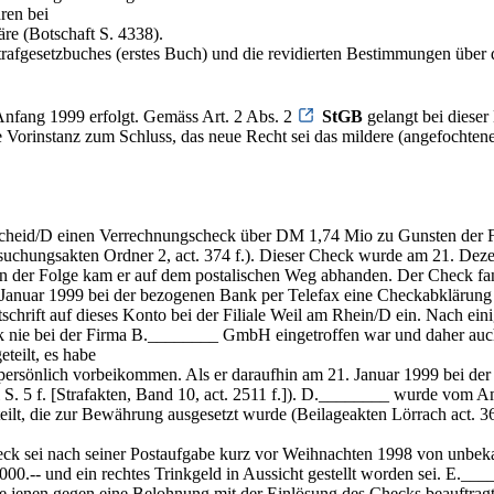
ren bei
re (Botschaft S. 4338).
 Strafgesetzbuches (erstes Buch) und die revidierten Bestimmungen übe
Anfang 1999 erfolgt. Gemäss Art. 2 Abs. 2
StGB
gelangt bei diese
 Vorinstanz zum Schluss, das neue Recht sei das mildere (angefochtene
heid/D einen Verrechnungscheck über DM 1,74 Mio zu Gunsten der F
uchungsakten Ordner 2, act. 374 f.). Dieser Check wurde am 21. Deze
n der Folge kam er auf dem postalischen Weg abhanden. Der Check fa
 Januar 1999 bei der bezogenen Bank per Telefax eine Checkabklärung
chrift auf dieses Konto bei der Filiale Weil am Rhein/D ein. Nach ein
ck nie bei der Firma B.________ GmbH eingetroffen war und daher auc
eilt, es habe
persönlich vorbeikommen. Als er daraufhin am 21. Januar 1999 bei de
teil S. 5 f. [Strafakten, Band 10, act. 2511 f.]). D.________ wurde v
rteilt, die zur Bewährung ausgesetzt wurde (Beilageakten Lörrach act. 36
r Check sei nach seiner Postaufgabe kurz vor Weihnachten 1998 von un
00.-- und ein rechtes Trinkgeld in Aussicht gestellt worden sei. E.__
jenen gegen eine Belohnung mit der Einlösung des Checks beauftragt.