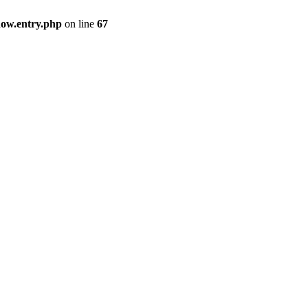
how.entry.php
on line
67