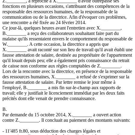
Z.________, a reproché à X.________ d'avoir outrepassé ses
fonctions en plusieurs occasions, s'attribuant des compétences de la
responsable des ressources humaines, de la responsable de la
communication ou de la directrice. Afin d'évoquer ces problèmes,
une rencontre a été fixée au 24 février 2014.
Ce jour-là, quelques heures avant l'entretien avec X.________,
B.________ a reçu des collaborateurs souhaitant faire part du
malaise qu'ils ressentaient envers le comportement du responsable de
W.________. A cette occasion, la directrice a appris que
X.________ avait raconté sur son lieu de travail qu'il avait établi une
fausse attestation de salaire, destinée au propriétaire de l'appartement
qu'il louait depuis peu; elle a également pris connaissance du retrait
de caisse non conforme aux règles comptables de Z.________.
Lors de la rencontre avec la directrice, en présence de la responsable
des ressources humaines, X.________ a refusé de s'exprimer sur la
fausse attestation de salaire. Par lettre remise le jour même à
l'employé, B.________ a mis fin sur-le-champ aux rapports de
travail; elle y justifiait le licenciement immédiat par les deux faits
précités dont elle venait de prendre connaissance.
B.
Par demande du 15 octobre 2014, X.________ a ouvert action
contre Z.________. Il concluait au paiement des montants suivants:
- 11'485 fr.80, sous déduction des charges légales et