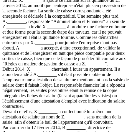
travaux, X.________ a ajouté ce montant sur la quittance du 21
janvier 2014, au motif que l'entreprise n'était plus en possession de
la seconde facture. La sortie de caisse correspondante a été
enregistrée et déclarée à la comptabilité. Une semaine plus tard,
A.________, responsable "Administration et Finances" au sein de
Z.________, a invité X.________ à produire une facture en bonne
et due forme pour la seconde étape des travaux, car il ne pouvait
enregistrer en l'état la quittance fournie. Comme les démarches
entreprises par X.________ pour joindre l'entreprise n'ont pas
abouti, A.________ a accepté, à titre exceptionnel, de valider la
quittance et de l'enregistrer en tant que pièce comptable pour deux
sorties de caisse, bien que cette façon de procéder fût contraire aux
"Règles en matière de gestion de caisse au Z.________".
Début 2014, X.________ cherchait à louer un appartement. Il a
alors demandé à A.________ s'il était possible d'obtenir de
l'employeur une attestation de salaire ne mentionnant pas la saisie de
salaire dont il faisait l'objet. Le responsable financier lui a répondu
négativement, les seules possibilités étant la remise de la copie
intégrale des fiches de salaire (faisant apparaître les saisies) ou
l'établissement d'une attestation d'emploi avec indication du salaire
contractuel.
Devant ce refus, X.________ a confectionné lui-même une
attestation de salaire au nom de Z.________, sans mention de la
saisie, afin d'obtenir le bail de l'appartement qu'il convoitait.
Par courrier du 17 février 2014, B.________, directrice de