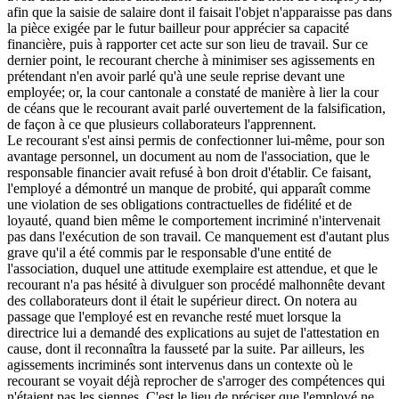
afin que la saisie de salaire dont il faisait l'objet n'apparaisse pas dans
la pièce exigée par le futur bailleur pour apprécier sa capacité
financière, puis à rapporter cet acte sur son lieu de travail. Sur ce
dernier point, le recourant cherche à minimiser ses agissements en
prétendant n'en avoir parlé qu'à une seule reprise devant une
employée; or, la cour cantonale a constaté de manière à lier la cour
de céans que le recourant avait parlé ouvertement de la falsification,
de façon à ce que plusieurs collaborateurs l'apprennent.
Le recourant s'est ainsi permis de confectionner lui-même, pour son
avantage personnel, un document au nom de l'association, que le
responsable financier avait refusé à bon droit d'établir. Ce faisant,
l'employé a démontré un manque de probité, qui apparaît comme
une violation de ses obligations contractuelles de fidélité et de
loyauté, quand bien même le comportement incriminé n'intervenait
pas dans l'exécution de son travail. Ce manquement est d'autant plus
grave qu'il a été commis par le responsable d'une entité de
l'association, duquel une attitude exemplaire est attendue, et que le
recourant n'a pas hésité à divulguer son procédé malhonnête devant
des collaborateurs dont il était le supérieur direct. On notera au
passage que l'employé est en revanche resté muet lorsque la
directrice lui a demandé des explications au sujet de l'attestation en
cause, dont il reconnaîtra la fausseté par la suite. Par ailleurs, les
agissements incriminés sont intervenus dans un contexte où le
recourant se voyait déjà reprocher de s'arroger des compétences qui
n'étaient pas les siennes. C'est le lieu de préciser que l'employé ne