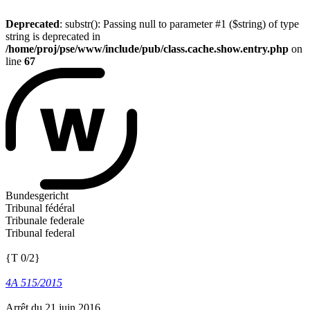
Deprecated
: substr(): Passing null to parameter #1 ($string) of type
string is deprecated in
/home/proj/pse/www/include/pub/class.cache.show.entry.php
on
line
67
Bundesgericht
Tribunal fédéral
Tribunale federale
Tribunal federal
{T 0/2}
4A 515/2015
Arrêt du 21 juin 2016