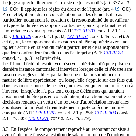
Le juge apprécie librement s'il existe de justes motifs (art. 337 al. 3
CO
). Il applique les règles du droit et de l'équité (art. 4
CC
).
A cet effet, il prendra en considération tous les éléments du cas
particulier, notamment la position et la responsabilité du travailleur,
le type et la durée des rapports contractuels, ainsi que la nature et
l'importance des manquements (ATF
137 III 303
consid. 2.1.1 p.
305;
130 III 28
consid. 4.1 p. 32;
127 III 351
consid. 4a p. 354). A
cet égard, le comportement des cadres doit être apprécié avec une
rigueur accrue en raison du crédit particulier et de la responsabilité
que leur confère leur fonction dans l'entreprise (ATF
130 III 28
consid. 4.1 p. 31 et l'arrêt cité).
Le Tribunal fédéral revoit avec réserve la décision d'équité prise en
dernière instance cantonale; il intervient lorsque celle-ci s'écarte sans
raison des règles établies par la doctrine et la jurisprudence en
matière de libre appréciation, ou lorsqu'elle s'appuie sur des faits qui,
dans les circonstances de l'espèce, ne devaient jouer aucun rôle, ou à
l'inverse, lorsqu'elle n'a pas tenu compte d'éléments qui auraient
absolument dû être pris en considération; il sanctionnera en outre les
décisions rendues en vertu d'un pouvoir d'appréciation lorsqu'elles
aboutissent à un résultat manifestement injuste ou à une iniquité
choquante (ATF
138 III 252
consid. 2.1 p. 254;
137 III 303
consid.
2.1.1 p. 305;
136 III 278
consid. 2.2.1 p. 279).
3.3. En l'espèce, le comportement reproché au recourant consiste à
avoir établi une fausse attestation de salaire au nom de l'employeur,