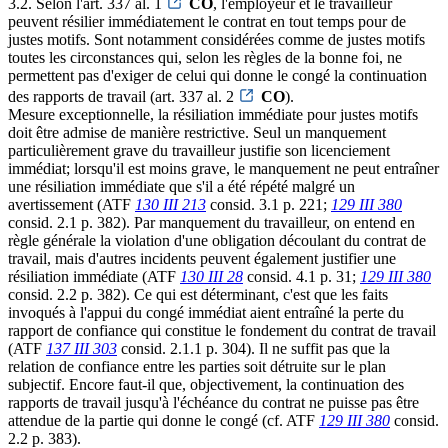
3.2. Selon l'art. 337 al. 1
CO
, l'employeur et le travailleur
peuvent résilier immédiatement le contrat en tout temps pour de
justes motifs. Sont notamment considérées comme de justes motifs
toutes les circonstances qui, selon les règles de la bonne foi, ne
permettent pas d'exiger de celui qui donne le congé la continuation
des rapports de travail (art. 337 al. 2
CO
).
Mesure exceptionnelle, la résiliation immédiate pour justes motifs
doit être admise de manière restrictive. Seul un manquement
particulièrement grave du travailleur justifie son licenciement
immédiat; lorsqu'il est moins grave, le manquement ne peut entraîner
une résiliation immédiate que s'il a été répété malgré un
avertissement (ATF
130 III 213
consid. 3.1 p. 221;
129 III 380
consid. 2.1 p. 382). Par manquement du travailleur, on entend en
règle générale la violation d'une obligation découlant du contrat de
travail, mais d'autres incidents peuvent également justifier une
résiliation immédiate (ATF
130 III 28
consid. 4.1 p. 31;
129 III 380
consid. 2.2 p. 382). Ce qui est déterminant, c'est que les faits
invoqués à l'appui du congé immédiat aient entraîné la perte du
rapport de confiance qui constitue le fondement du contrat de travail
(ATF
137 III 303
consid. 2.1.1 p. 304). Il ne suffit pas que la
relation de confiance entre les parties soit détruite sur le plan
subjectif. Encore faut-il que, objectivement, la continuation des
rapports de travail jusqu'à l'échéance du contrat ne puisse pas être
attendue de la partie qui donne le congé (cf. ATF
129 III 380
consid.
2.2 p. 383).