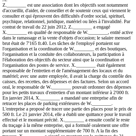
Z.________ est une association dont les objectifs sont notamment
d'accueillir, d'aider, de conseiller et de soutenir ceux qui viennent le
consulter et qui éprouvent des difficultés d'ordre social, spirituel,
psychique, relationnel, juridique, matériel ou liées à l'invalidité. Par
contrat de travail du 22 juin 2012, Z.________ a engagé
X.________ en qualité de responsable de W.________, entité active
dans le ramassage et la vente d'objets d'occasion; le salaire mensuel
brut était de 7'165 fr.40. Les tâches de l'employé portaient sur
l'organisation et la coordination de W.________ et des boutiques,
l'organisation et la conduite des collaborateurs, la participation à
l'élaboration des objectifs du secteur ainsi que la coordination et
l'organisation des postes de service. X.________ était également
responsable de l'entretien et de l'aménagement des locaux et du
matériel; avec une autre employée, il avait la charge du contrôle des
caisses, des recettes, des dépenses et des factures. Selon un accord
oral, le responsable de W.________ pouvait ordonner des dépenses
pour les petits travaux d'entretien d'un montant inférieur à 2'000 fr.
En janvier 2014, X.________ a mandaté une entreprise afin de
retracer les places de parking extérieures de W.________.
L'entreprise a proposé de tracer une partie des places pour le prix de
500 fr. Le 21 janvier 2014, elle a établi une quittance pour le travail
effectué et le montant précité. X.________ a ensuite confié le reste
du traçage à la même entreprise, qui a formulé oralement une offre
portant sur un montant supplémentaire de 700 fr. A la fin des