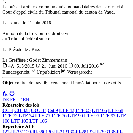
4.
Le présent arrêt est communiqué aux mandataires des parties et à la
Cour d'appel civile du Tribunal cantonal du canton de Vaud.
Lausanne, le 21 juin 2016
Au nom de la Ire Cour de droit civil
du Tribunal fédéral suisse
La Présidente : Kiss
La Greffière : Godat Zimmermann
4A_515/2015
21. Juni 2016
09. Juli 2016
Bundesgericht
Unpubliziert
Vertragsrecht
Objet
contrat de travail; licenciement immédiat pour justes otifs
DE
FR
IT
EN
Répertoire des lois
CC
4
CO
328
CO
337
Cst
9
LTF
42
LTF
65
LTF
66
LTF
68
LTF
72
LTF
74
LTF
75
LTF
76
LTF
90
LTF
95
LTF
97
LTF
100
LTF
105
LTF
106
Répertoire ATF
127-III-351
129-III-380
130-III-213
130-III-28
133-III-393
136-III-