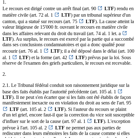
1.
Le recours est dirigé contre un arrêt final (art. 90
LTF
) rendu en
matière civile (art. 72 al. 1
LTF
) par un tribunal supérieur d'un
canton, qui a statué sur recours (art. 75
LTF
). La cause atteint la
valeur litigieuse de 15'000 fr. ouvrant le recours en matière civile
dans les affaires relevant du droit du travail (art. 74 al. 1 let. a
LTF
). Au surplus, le recours est exercé par la partie qui a succombé
dans ses conclusions condamnatoires et qui a donc qualité pour
recourir (art. 76 al. 1
LTF
); il a été déposé dans le délai (art. 100
al. 1
LTF
) et la forme (art. 42
LTF
) prévus par la loi. Sous
réserve de l'examen des griefs particuliers, le recours est recevable.
2.
2.1. Le Tribunal fédéral conduit son raisonnement juridique sur la
base des faits établis par l'autorité précédente (art. 105 al. 1
LTF
). Il ne peut s'en écarter que si les faits ont été établis de façon
manifestement inexacte ou en violation du droit au sens de l'art. 95
LTF
(art. 105 al. 2
LTF
). Si l'auteur du recours se plaint
d'un tel grief, encore faut-il que la correction du vice soit susceptible
d'influer sur le sort de la cause (art. 97 al. 1
LTF
). L'exception
prévue à l'art. 105 al. 2
LTF
ne permet pas aux parties de
rediscuter dans leurs mémoires les faits de la cause comme si elles