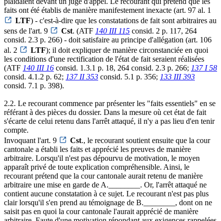
plaidaient devant un juge d'appel. Le recourant qui prétend que les
faits ont été établis de manière manifestement inexacte (art. 97 al. 1
LTF
) - c'est-à-dire que les constatations de fait sont arbitraires au
sens de l'art. 9
Cst
. (ATF
140 III 115
consid. 2 p. 117, 264
consid. 2.3 p. 266) - doit satisfaire au principe d'allégation (art. 106
al. 2
LTF
); il doit expliquer de manière circonstanciée en quoi
les conditions d'une rectification de l'état de fait seraient réalisées
(ATF
140 III 16
consid. 1.3.1 p. 18, 264 consid. 2.3 p. 266;
137 I 58
consid. 4.1.2 p. 62;
137 II 353
consid. 5.1 p. 356;
133 III 393
consid. 7.1 p. 398).
2.2. Le recourant commence par présenter les "faits essentiels" en se
référant à des pièces du dossier. Dans la mesure où cet état de fait
s'écarte de celui retenu dans l'arrêt attaqué, il n'y a pas lieu d'en tenir
compte.
Invoquant l'art. 9
Cst
., le recourant soutient ensuite que la cour
cantonale a établi les faits et apprécié les preuves de manière
arbitraire. Lorsqu'il n'est pas dépourvu de motivation, le moyen
apparaît privé de toute explication compréhensible. Ainsi, le
recourant prétend que la cour cantonale aurait retenu de manière
arbitraire une mise en garde de A.________. Or, l'arrêt attaqué ne
contient aucune constatation à ce sujet. Le recourant n'est pas plus
clair lorsqu'il s'en prend au témoignage de B.________, dont on ne
saisit pas en quoi la cour cantonale l'aurait apprécié de manière
arbitraire. Faute d'une motivation répondant aux exigences rappelées