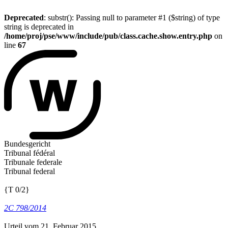
Deprecated
: substr(): Passing null to parameter #1 ($string) of type
string is deprecated in
/home/proj/pse/www/include/pub/class.cache.show.entry.php
on
line
67
Bundesgericht
Tribunal fédéral
Tribunale federale
Tribunal federal
{T 0/2}
2C 798/2014
Urteil vom 21. Februar 2015