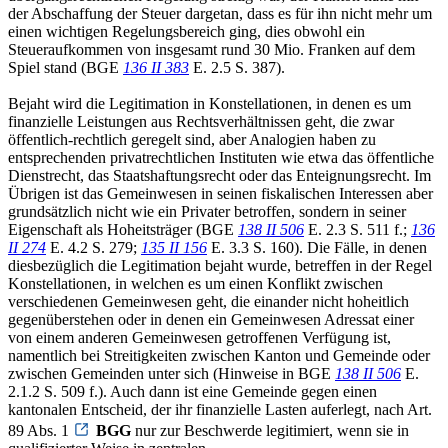
der Abschaffung der Steuer dargetan, dass es für ihn nicht mehr um
einen wichtigen Regelungsbereich ging, dies obwohl ein
Steueraufkommen von insgesamt rund 30 Mio. Franken auf dem
Spiel stand (BGE
136 II 383
E. 2.5 S. 387).
Bejaht wird die Legitimation in Konstellationen, in denen es um
finanzielle Leistungen aus Rechtsverhältnissen geht, die zwar
öffentlich-rechtlich geregelt sind, aber Analogien haben zu
entsprechenden privatrechtlichen Instituten wie etwa das öffentliche
Dienstrecht, das Staatshaftungsrecht oder das Enteignungsrecht. Im
Übrigen ist das Gemeinwesen in seinen fiskalischen Interessen aber
grundsätzlich nicht wie ein Privater betroffen, sondern in seiner
Eigenschaft als Hoheitsträger (BGE
138 II 506
E. 2.3 S. 511 f.;
136
II 274
E. 4.2 S. 279;
135 II 156
E. 3.3 S. 160). Die Fälle, in denen
diesbezüglich die Legitimation bejaht wurde, betreffen in der Regel
Konstellationen, in welchen es um einen Konflikt zwischen
verschiedenen Gemeinwesen geht, die einander nicht hoheitlich
gegenüberstehen oder in denen ein Gemeinwesen Adressat einer
von einem anderen Gemeinwesen getroffenen Verfügung ist,
namentlich bei Streitigkeiten zwischen Kanton und Gemeinde oder
zwischen Gemeinden unter sich (Hinweise in BGE
138 II 506
E.
2.1.2 S. 509 f.). Auch dann ist eine Gemeinde gegen einen
kantonalen Entscheid, der ihr finanzielle Lasten auferlegt, nach Art.
89 Abs. 1
BGG
nur zur Beschwerde legitimiert, wenn sie in