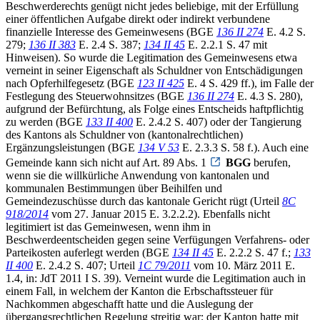
Beschwerderechts genügt nicht jedes beliebige, mit der Erfüllung
einer öffentlichen Aufgabe direkt oder indirekt verbundene
finanzielle Interesse des Gemeinwesens (BGE
136 II 274
E. 4.2 S.
279;
136 II 383
E. 2.4 S. 387;
134 II 45
E. 2.2.1 S. 47 mit
Hinweisen). So wurde die Legitimation des Gemeinwesens etwa
verneint in seiner Eigenschaft als Schuldner von Entschädigungen
nach Opferhilfegesetz (BGE
123 II 425
E. 4 S. 429 ff.), im Falle der
Festlegung des Steuerwohnsitzes (BGE
136 II 274
E. 4.3 S. 280),
aufgrund der Befürchtung, als Folge eines Entscheids haftpflichtig
zu werden (BGE
133 II 400
E. 2.4.2 S. 407) oder der Tangierung
des Kantons als Schuldner von (kantonalrechtlichen)
Ergänzungsleistungen (BGE
134 V 53
E. 2.3.3 S. 58 f.). Auch eine
Gemeinde kann sich nicht auf Art. 89 Abs. 1
BGG
berufen,
wenn sie die willkürliche Anwendung von kantonalen und
kommunalen Bestimmungen über Beihilfen und
Gemeindezuschüsse durch das kantonale Gericht rügt (Urteil
8C
918/2014
vom 27. Januar 2015 E. 3.2.2.2). Ebenfalls nicht
legitimiert ist das Gemeinwesen, wenn ihm in
Beschwerdeentscheiden gegen seine Verfügungen Verfahrens- oder
Parteikosten auferlegt werden (BGE
134 II 45
E. 2.2.2 S. 47 f.;
133
II 400
E. 2.4.2 S. 407; Urteil
1C 79/2011
vom 10. März 2011 E.
1.4, in: JdT 2011 I S. 39). Verneint wurde die Legitimation auch in
einem Fall, in welchem der Kanton die Erbschaftssteuer für
Nachkommen abgeschafft hatte und die Auslegung der
übergangsrechtlichen Regelung streitig war; der Kanton hatte mit