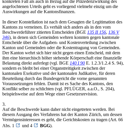
konkreten Fall als auch in Bezug auf die Präzedenzwirkung des
angefochtenen Urteils geht es vorliegend vielmehr einzig um die
Auswirkungen auf die Kantonsfinanzen.
In dieser Konstellation ist nach dem Gesagten die Legitimation des
Kantons zu verneinen. Es verhält sich anders als in den vom
Beschwerdeführer zitierten Entscheiden (BGE
135 II 156
,
136 V
346
), in denen sich Gemeinden wehren konnten gegen kantonale
Entscheide über die Aufgaben- und Kostenverteilung zwischen
Kanton und Gemeinden oder die Kostentragung von Gemeinden.
Der Kanton wehrt sich hier nicht gegen einen Entscheid, mit dem
ihm eine hierarchisch höher stehende Körperschaft eine finanzielle
Belastung direkt auferlegt (vgl. BGE
140 I 90
E. 1.2.3/1.2.4 S. 94),
sondern es bleibt bei einer Organstreitigkeit zwischen der
kantonalen Exekutive und der kantonalen Judikative, für deren
Beurteilung durch das Bundesgericht die vorne genannten
Voraussetzungen fehlen. Damit ist es Sache des Kantons, den
Konflikt selber zu schlichten (vgl. PFLÜGER, a.a.O., S. 204),
beispielsweise auf dem Wege einer Gesetzesrevision.
3.
Auf die Beschwerde kann daher nicht eingetreten werden. Bei
diesem Ausgang des Verfahrens hat der Kanton Zürich, um dessen
Vermögensinteressen es geht, die Gerichtskosten zu tragen (Art. 66
Abs. 1
und 4
BGG
).