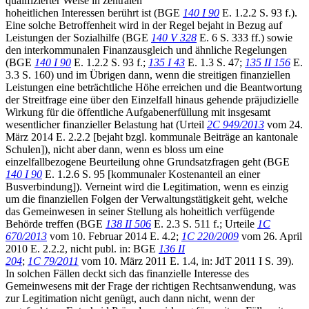
qualifizierter Weise in zentralen
hoheitlichen Interessen berührt ist (BGE
140 I 90
E. 1.2.2 S. 93 f.).
Eine solche Betroffenheit wird in der Regel bejaht in Bezug auf
Leistungen der Sozialhilfe (BGE
140 V 328
E. 6 S. 333 ff.) sowie
den interkommunalen Finanzausgleich und ähnliche Regelungen
(BGE
140 I 90
E. 1.2.2 S. 93 f.;
135 I 43
E. 1.3 S. 47;
135 II 156
E.
3.3 S. 160) und im Übrigen dann, wenn die streitigen finanziellen
Leistungen eine beträchtliche Höhe erreichen und die Beantwortung
der Streitfrage eine über den Einzelfall hinaus gehende präjudizielle
Wirkung für die öffentliche Aufgabenerfüllung mit insgesamt
wesentlicher finanzieller Belastung hat (Urteil
2C 949/2013
vom 24.
März 2014 E. 2.2.2 [bejaht bzgl. kommunale Beiträge an kantonale
Schulen]), nicht aber dann, wenn es bloss um eine
einzelfallbezogene Beurteilung ohne Grundsatzfragen geht (BGE
140 I 90
E. 1.2.6 S. 95 [kommunaler Kostenanteil an einer
Busverbindung]). Verneint wird die Legitimation, wenn es einzig
um die finanziellen Folgen der Verwaltungstätigkeit geht, welche
das Gemeinwesen in seiner Stellung als hoheitlich verfügende
Behörde treffen (BGE
138 II 506
E. 2.3 S. 511 f.; Urteile
1C
670/2013
vom 10. Februar 2014 E. 4.2;
1C 220/2009
vom 26. April
2010 E. 2.2.2, nicht publ. in: BGE
136 II
204
;
1C 79/2011
vom 10. März 2011 E. 1.4, in: JdT 2011 I S. 39).
In solchen Fällen deckt sich das finanzielle Interesse des
Gemeinwesens mit der Frage der richtigen Rechtsanwendung, was
zur Legitimation nicht genügt, auch dann nicht, wenn der