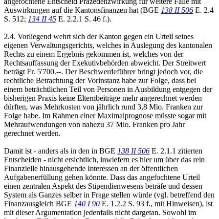
angefochtene Entscheid Präzedenzwirkung für weitere Fälle mit
Auswirkungen auf die Kantonsfinanzen hat (BGE
138 II 506
E. 2.4
S. 512;
134 II 45
E. 2.2.1 S. 46 f.).
2.4. Vorliegend wehrt sich der Kanton gegen ein Urteil seines
eigenen Verwaltungsgerichts, welches in Auslegung des kantonalen
Rechts zu einem Ergebnis gekommen ist, welches von der
Rechtsauffassung der Exekutivbehörden abweicht. Der Streitwert
beträgt Fr. 5'700.--. Der Beschwerdeführer bringt jedoch vor, die
rechtliche Betrachtung der Vorinstanz habe zur Folge, dass bei
einem beträchtlichen Teil von Personen in Ausbildung entgegen der
bisherigen Praxis keine Elternbeiträge mehr angerechnet werden
dürften, was Mehrkosten von jährlich rund 3,8 Mio. Franken zur
Folge habe. Im Rahmen einer Maximalprognose müsste sogar mit
Mehraufwendungen von nahezu 37 Mio. Franken pro Jahr
gerechnet werden.
Damit ist - anders als in den in BGE
138 II 506
E. 2.1.1 zitierten
Entscheiden - nicht ersichtlich, inwiefern es hier um über das rein
Finanzielle hinausgehende Interessen an der öffentlichen
Aufgabenerfüllung gehen könnte. Dass das angefochtene Urteil
einen zentralen Aspekt des Stipendienwesens beträfe und dessen
System als Ganzes selber in Frage stellen würde (vgl. betreffend den
Finanzausgleich BGE
140 I 90
E. 1.2.2 S. 93 f., mit Hinweisen), ist
mit dieser Argumentation jedenfalls nicht dargetan. Sowohl im