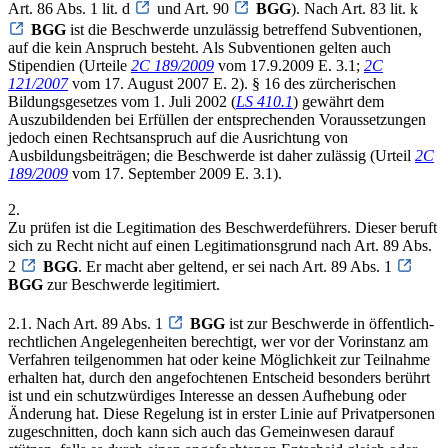
Art. 86 Abs. 1 lit. d
und Art. 90
BGG
). Nach Art. 83 lit. k
BGG
ist die Beschwerde unzulässig betreffend Subventionen,
auf die kein Anspruch besteht. Als Subventionen gelten auch
Stipendien (Urteile
2C 189/2009
vom 17.9.2009 E. 3.1;
2C
121/2007
vom 17. August 2007 E. 2). § 16 des zürcherischen
Bildungsgesetzes vom 1. Juli 2002 (
LS 410.1
) gewährt dem
Auszubildenden bei Erfüllen der entsprechenden Voraussetzungen
jedoch einen Rechtsanspruch auf die Ausrichtung von
Ausbildungsbeiträgen; die Beschwerde ist daher zulässig (Urteil
2C
189/2009
vom 17. September 2009 E. 3.1).
2.
Zu prüfen ist die Legitimation des Beschwerdeführers. Dieser beruft
sich zu Recht nicht auf einen Legitimationsgrund nach Art. 89 Abs.
2
BGG
. Er macht aber geltend, er sei nach Art. 89 Abs. 1
BGG
zur Beschwerde legitimiert.
2.1. Nach Art. 89 Abs. 1
BGG
ist zur Beschwerde in öffentlich-
rechtlichen Angelegenheiten berechtigt, wer vor der Vorinstanz am
Verfahren teilgenommen hat oder keine Möglichkeit zur Teilnahme
erhalten hat, durch den angefochtenen Entscheid besonders berührt
ist und ein schutzwürdiges Interesse an dessen Aufhebung oder
Änderung hat. Diese Regelung ist in erster Linie auf Privatpersonen
zugeschnitten, doch kann sich auch das Gemeinwesen darauf