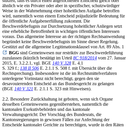
stützen, falls es durch einen angefochtenen Entscheid gleich oder
ähnlich wie ein Privater oder aber in spezifischer, schutzwürdiger
Weise in der Wahrnehmung einer hoheitlichen Aufgabe betroffen
wird, namentlich wenn einem Entscheid präjudizielle Bedeutung für
die öffentliche Aufgabenerfüllung zukommt. Die
Beschwerdebefugnis zur Durchsetzung hoheitlicher Anliegen setzt
eine erhebliche Betroffenheit in wichtigen öffentlichen Interessen
voraus. Das allgemeine Interesse an der richtigen Rechtsanwendung
begründet keine Beschwerdebefugnis im Sinne dieser Regelung.
Gestützt auf die allgemeine Legitimationsklausel von Art. 89 Abs. 1
BGG
sind Gemeinwesen nur restriktiv zur Beschwerdeführung
zuzulassen (kürzlich bestätigt im Urteil
8C 918/2014
vom 27. Januar
2015, E. 3.2.2.1, vgl. BGE
140 V 328
E. 4.1
S. 329 f.;
138 II 506
E. 2.1.1 S. 508 f. mit Übersicht über die
Rechtsprechung). Insbesondere ist die im Rechtsmittelverfahren
unterlegene Vorinstanz nicht berechtigt, gegen den sie
desavouierenden Entscheid an das Bundesgericht zu gelangen
(BGE
140 V 321
E. 2.1.1 S. 323 mit Hinweisen).
2.2. Besondere Zurückhaltung ist geboten, wenn sich Organe
desselben Gemeinwesens gegenüberstehen, namentlich die
kantonalen Exekutivbehörden und das kantonale
Verwaltungsgericht: Der Vorschlag des Bundesrats, die
Kantonsregierungen in gewissen Fällen zur Anfechtung der
Entscheide kantonaler Gerichte zu berechtigen, wurde in den Räten