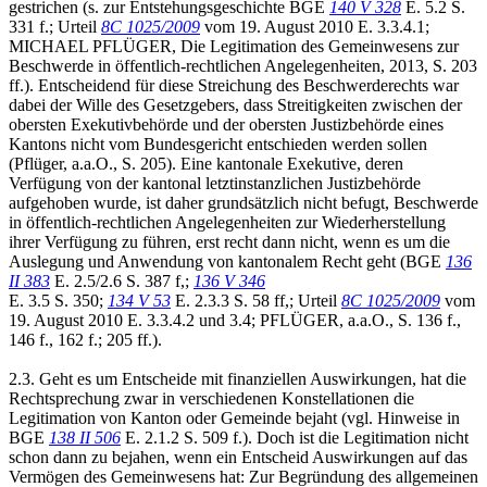
gestrichen (s. zur Entstehungsgeschichte BGE
140 V 328
E. 5.2 S.
331 f.; Urteil
8C 1025/2009
vom 19. August 2010 E. 3.3.4.1;
MICHAEL PFLÜGER, Die Legitimation des Gemeinwesens zur
Beschwerde in öffentlich-rechtlichen Angelegenheiten, 2013, S. 203
ff.). Entscheidend für diese Streichung des Beschwerderechts war
dabei der Wille des Gesetzgebers, dass Streitigkeiten zwischen der
obersten Exekutivbehörde und der obersten Justizbehörde eines
Kantons nicht vom Bundesgericht entschieden werden sollen
(Pflüger, a.a.O., S. 205). Eine kantonale Exekutive, deren
Verfügung von der kantonal letztinstanzlichen Justizbehörde
aufgehoben wurde, ist daher grundsätzlich nicht befugt, Beschwerde
in öffentlich-rechtlichen Angelegenheiten zur Wiederherstellung
ihrer Verfügung zu führen, erst recht dann nicht, wenn es um die
Auslegung und Anwendung von kantonalem Recht geht (BGE
136
II 383
E. 2.5/2.6 S. 387 f,;
136 V 346
E. 3.5 S. 350;
134 V 53
E. 2.3.3 S. 58 ff,; Urteil
8C 1025/2009
vom
19. August 2010 E. 3.3.4.2 und 3.4; PFLÜGER, a.a.O., S. 136 f.,
146 f., 162 f.; 205 ff.).
2.3. Geht es um Entscheide mit finanziellen Auswirkungen, hat die
Rechtsprechung zwar in verschiedenen Konstellationen die
Legitimation von Kanton oder Gemeinde bejaht (vgl. Hinweise in
BGE
138 II 506
E. 2.1.2 S. 509 f.). Doch ist die Legitimation nicht
schon dann zu bejahen, wenn ein Entscheid Auswirkungen auf das
Vermögen des Gemeinwesens hat: Zur Begründung des allgemeinen