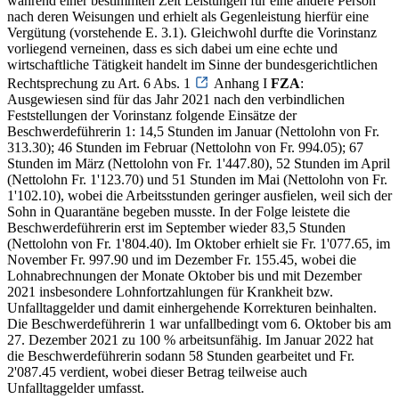
während einer bestimmten Zeit Leistungen für eine andere Person
nach deren Weisungen und erhielt als Gegenleistung hierfür eine
Vergütung (vorstehende E. 3.1). Gleichwohl durfte die Vorinstanz
vorliegend verneinen, dass es sich dabei um eine echte und
wirtschaftliche Tätigkeit handelt im Sinne der bundesgerichtlichen
Rechtsprechung zu Art. 6 Abs. 1
Anhang I
FZA
:
Ausgewiesen sind für das Jahr 2021 nach den verbindlichen
Feststellungen der Vorinstanz folgende Einsätze der
Beschwerdeführerin 1: 14,5 Stunden im Januar (Nettolohn von Fr.
313.30); 46 Stunden im Februar (Nettolohn von Fr. 994.05); 67
Stunden im März (Nettolohn von Fr. 1'447.80), 52 Stunden im April
(Nettolohn Fr. 1'123.70) und 51 Stunden im Mai (Nettolohn von Fr.
1'102.10), wobei die Arbeitsstunden geringer ausfielen, weil sich der
Sohn in Quarantäne begeben musste. In der Folge leistete die
Beschwerdeführerin erst im September wieder 83,5 Stunden
(Nettolohn von Fr. 1'804.40). Im Oktober erhielt sie Fr. 1'077.65, im
November Fr. 997.90 und im Dezember Fr. 155.45, wobei die
Lohnabrechnungen der Monate Oktober bis und mit Dezember
2021 insbesondere Lohnfortzahlungen für Krankheit bzw.
Unfalltaggelder und damit einhergehende Korrekturen beinhalten.
Die Beschwerdeführerin 1 war unfallbedingt vom 6. Oktober bis am
27. Dezember 2021 zu 100 % arbeitsunfähig. Im Januar 2022 hat
die Beschwerdeführerin sodann 58 Stunden gearbeitet und Fr.
2'087.45 verdient, wobei dieser Betrag teilweise auch
Unfalltaggelder umfasst.