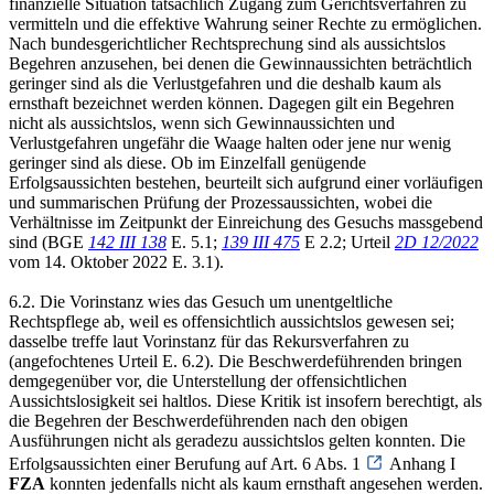
finanzielle Situation tatsächlich Zugang zum Gerichtsverfahren zu
vermitteln und die effektive Wahrung seiner Rechte zu ermöglichen.
Nach bundesgerichtlicher Rechtsprechung sind als aussichtslos
Begehren anzusehen, bei denen die Gewinnaussichten beträchtlich
geringer sind als die Verlustgefahren und die deshalb kaum als
ernsthaft bezeichnet werden können. Dagegen gilt ein Begehren
nicht als aussichtslos, wenn sich Gewinnaussichten und
Verlustgefahren ungefähr die Waage halten oder jene nur wenig
geringer sind als diese. Ob im Einzelfall genügende
Erfolgsaussichten bestehen, beurteilt sich aufgrund einer vorläufigen
und summarischen Prüfung der Prozessaussichten, wobei die
Verhältnisse im Zeitpunkt der Einreichung des Gesuchs massgebend
sind (BGE
142 III 138
E. 5.1;
139 III 475
E 2.2; Urteil
2D 12/2022
vom 14. Oktober 2022 E. 3.1).
6.2. Die Vorinstanz wies das Gesuch um unentgeltliche
Rechtspflege ab, weil es offensichtlich aussichtslos gewesen sei;
dasselbe treffe laut Vorinstanz für das Rekursverfahren zu
(angefochtenes Urteil E. 6.2). Die Beschwerdeführenden bringen
demgegenüber vor, die Unterstellung der offensichtlichen
Aussichtslosigkeit sei haltlos. Diese Kritik ist insofern berechtigt, als
die Begehren der Beschwerdeführenden nach den obigen
Ausführungen nicht als geradezu aussichtslos gelten konnten. Die
Erfolgsaussichten einer Berufung auf Art. 6 Abs. 1
Anhang I
FZA
konnten jedenfalls nicht als kaum ernsthaft angesehen werden.