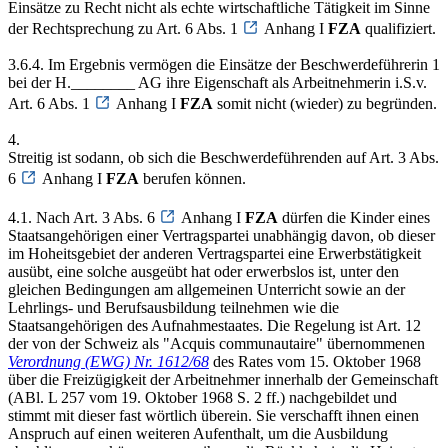
Einsätze zu Recht nicht als echte wirtschaftliche Tätigkeit im Sinne
der Rechtsprechung zu Art. 6 Abs. 1
Anhang I
FZA
qualifiziert.
3.6.4. Im Ergebnis vermögen die Einsätze der Beschwerdeführerin 1
bei der H.________ AG ihre Eigenschaft als Arbeitnehmerin i.S.v.
Art. 6 Abs. 1
Anhang I
FZA
somit nicht (wieder) zu begründen.
4.
Streitig ist sodann, ob sich die Beschwerdeführenden auf Art. 3 Abs.
6
Anhang I
FZA
berufen können.
4.1. Nach Art. 3 Abs. 6
Anhang I
FZA
dürfen die Kinder eines
Staatsangehörigen einer Vertragspartei unabhängig davon, ob dieser
im Hoheitsgebiet der anderen Vertragspartei eine Erwerbstätigkeit
ausübt, eine solche ausgeübt hat oder erwerbslos ist, unter den
gleichen Bedingungen am allgemeinen Unterricht sowie an der
Lehrlings- und Berufsausbildung teilnehmen wie die
Staatsangehörigen des Aufnahmestaates. Die Regelung ist Art. 12
der von der Schweiz als "Acquis communautaire" übernommenen
Verordnung (EWG) Nr. 1612/68
des Rates vom 15. Oktober 1968
über die Freizügigkeit der Arbeitnehmer innerhalb der Gemeinschaft
(ABl. L 257 vom 19. Oktober 1968 S. 2 ff.) nachgebildet und
stimmt mit dieser fast wörtlich überein. Sie verschafft ihnen einen
Anspruch auf einen weiteren Aufenthalt, um die Ausbildung