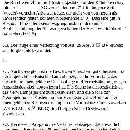
Die Beschwerdeführerin 1 leistete gestützt auf den Rahmenvertrag
mit der H.________ AG vom 1. Januar 2021 in jüngerer Zeit
(wieder) vermehrt Arbeitseinsätze, die nicht von vornherein als
unwesentlich gelten konnten (vorstehende E. 3). Dasselbe gilt in
Bezug auf die Interessenabwägung, insbesondere unter
Berücksichtigung der Schwangerschaften der Beschwerdeführerin 1
(vorstehende E. 5).
6.3. Die Rüge einer Verletzung von Art. 29 Abs. 3
BV
erweist
sich folglich als begründet.
7.
7.1. Nach Gesagtem ist die Beschwerde insofern gutzuheissen und
der angefochtene Entscheid aufzuheben, als die Vorinstanz das
Gesuch um unentgeltliche Rechtspflege und Verbeiständung wegen
Aussichtslosigkeit abgewiesen hat. Die Sache ist diesbezüglich an
das Verwaltungsgericht zurückzuweisen und die Sache zur
Neuregelung der Kosten und zur Bemessung des Honorars der
unentgeltlichen Rechtsvertretung an die Vorinstanz zurückzuweisen
(Art. 68 Abs. 5
BGG
). Im Übrigen ist die Beschwerde
abzuweisen.
7.2. Bei diesem Ausgang des Verfahrens obsiegen die anwaltlich
vertretenen Beschwerdeführenden teilweise; insoweit sind keine