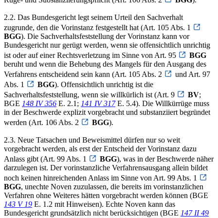
2.2. Das Bundesgericht legt seinem Urteil den Sachverhalt
zugrunde, den die Vorinstanz festgestellt hat (Art. 105 Abs. 1
BGG
). Die Sachverhaltsfeststellung der Vorinstanz kann vor
Bundesgericht nur gerügt werden, wenn sie offensichtlich unrichtig
ist oder auf einer Rechtsverletzung im Sinne von Art. 95
BGG
beruht und wenn die Behebung des Mangels für den Ausgang des
Verfahrens entscheidend sein kann (Art. 105 Abs. 2
und Art. 97
Abs. 1
BGG
). Offensichtlich unrichtig ist die
Sachverhaltsfeststellung, wenn sie willkürlich ist (Art. 9
BV
;
BGE
148 IV 356
E. 2.1;
141 IV 317
E. 5.4). Die Willkürrüge muss
in der Beschwerde explizit vorgebracht und substanziiert begründet
werden (Art. 106 Abs. 2
BGG
).
2.3. Neue Tatsachen und Beweismittel dürfen nur so weit
vorgebracht werden, als erst der Entscheid der Vorinstanz dazu
Anlass gibt (Art. 99 Abs. 1
BGG
), was in der Beschwerde näher
darzulegen ist. Der vorinstanzliche Verfahrensausgang allein bildet
noch keinen hinreichenden Anlass im Sinne von Art. 99 Abs. 1
BGG
, unechte Noven zuzulassen, die bereits im vorinstanzlichen
Verfahren ohne Weiteres hätten vorgebracht werden können (BGE
143 V 19
E. 1.2 mit Hinweisen). Echte Noven kann das
Bundesgericht grundsätzlich nicht berücksichtigen (BGE
147 II 49