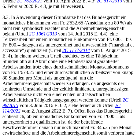
Urteile
2C 762/2021
vom 13. April 2022 E. 4.3;
2C 617/2019
vom
6. Februar 2020 E. 4.3, je mit Hinweisen).
3.3. In Anwendung dieser Grundsätze hat das Bundesgericht ein
monatliches Einkommen von Fr. 2'532.65 (Anstellung zu 80 %) als
nicht rein symbolisch erachtet und die Arbeitnehmereigenschaft
bejaht (Urteil
2C 1061/2013
vom 14. Juli 2015 E. 4.4), eine
Teilzeitarbeit mit einem monatlichen Einkommen von Fr. 600.-- bis
Fr. 800.-- dagegen als untergeordnet und unwesentlich ("marginal et
accessoire") qualifiziert (Urteil
2C 1137/2014
vom 6. August 2015
E. 4). In einem weiteren Urteil erachtete es eine Tätigkeit im
Stundenlohn auf Abruf ohne eine Mindestanzahl garantierter
Arbeitsstunden trotz eines durchschnittlichen Monatseinkommens
von Fr. 1'673.25 und einer durchschnittlichen Arbeitszeit von knapp
80 Stunden pro Monat als ungenügend, um die
Arbeitnehmereigenschaft wieder zu erlangen, da angesichts der
konkreten Umstände und der zeitlich limitierten, unregelmässigen
Arbeitseinsätze nicht von einer echten und tatsächlichen
wirtschaftlichen Tätigkeit ausgegangen werden konnte (Urteil
2C
98/2015
vom 3. Juni 2016 E. 6.2; siehe ferner auch Urteil
2C
114/2022
vom 2. August 2022 E. 7). Offen liess das Bundesgericht
schliesslich, ob ein monatliches Einkommen von Fr. 1'000.-- als
untergeordnet zu qualifizieren ist, da der betreffende
Beschwerdeführer danach nur noch maximal Fr. 345.25 pro Monat
erwirtschaftete und die Arbeitnehmereigenschaft somit verloren hatte