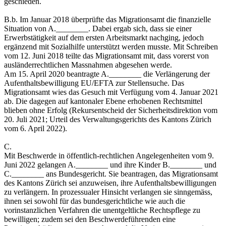
geschieden.
B.b. Im Januar 2018 überprüfte das Migrationsamt die finanzielle
Situation von A.________. Dabei ergab sich, dass sie einer
Erwerbstätigkeit auf dem ersten Arbeitsmarkt nachging, jedoch
ergänzend mit Sozialhilfe unterstützt werden musste. Mit Schreiben
vom 12. Juni 2018 teilte das Migrationsamt mit, dass vorerst von
ausländerrechtlichen Massnahmen abgesehen werde.
Am 15. April 2020 beantragte A.________ die Verlängerung der
Aufenthaltsbewilligung EU/EFTA zur Stellensuche. Das
Migrationsamt wies das Gesuch mit Verfügung vom 4. Januar 2021
ab. Die dagegen auf kantonaler Ebene erhobenen Rechtsmittel
blieben ohne Erfolg (Rekursentscheid der Sicherheitsdirektion vom
20. Juli 2021; Urteil des Verwaltungsgerichts des Kantons Zürich
vom 6. April 2022).
C.
Mit Beschwerde in öffentlich-rechtlichen Angelegenheiten vom 9.
Juni 2022 gelangen A.________ und ihre Kinder B.________ und
C.________ ans Bundesgericht. Sie beantragen, das Migrationsamt
des Kantons Zürich sei anzuweisen, ihre Aufenthaltsbewilligungen
zu verlängern. In prozessualer Hinsicht verlangen sie sinngemäss,
ihnen sei sowohl für das bundesgerichtliche wie auch die
vorinstanzlichen Verfahren die unentgeltliche Rechtspflege zu
bewilligen; zudem sei den Beschwerdeführenden eine