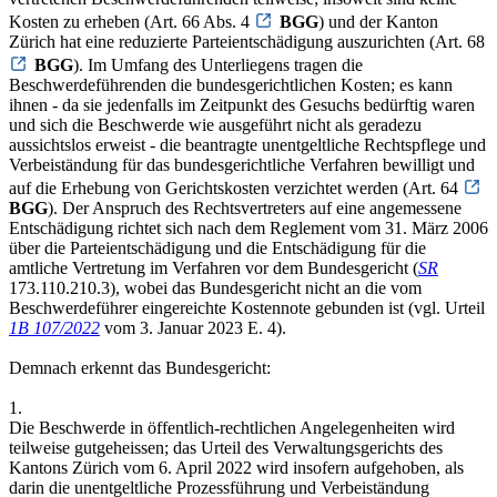
Kosten zu erheben (Art. 66 Abs. 4
BGG
) und der Kanton
Zürich hat eine reduzierte Parteientschädigung auszurichten (Art. 68
BGG
). Im Umfang des Unterliegens tragen die
Beschwerdeführenden die bundesgerichtlichen Kosten; es kann
ihnen - da sie jedenfalls im Zeitpunkt des Gesuchs bedürftig waren
und sich die Beschwerde wie ausgeführt nicht als geradezu
aussichtslos erweist - die beantragte unentgeltliche Rechtspflege und
Verbeiständung für das bundesgerichtliche Verfahren bewilligt und
auf die Erhebung von Gerichtskosten verzichtet werden (Art. 64
BGG
). Der Anspruch des Rechtsvertreters auf eine angemessene
Entschädigung richtet sich nach dem Reglement vom 31. März 2006
über die Parteientschädigung und die Entschädigung für die
amtliche Vertretung im Verfahren vor dem Bundesgericht (
SR
173.110.210.3), wobei das Bundesgericht nicht an die vom
Beschwerdeführer eingereichte Kostennote gebunden ist (vgl. Urteil
1B 107/2022
vom 3. Januar 2023 E. 4).
Demnach erkennt das Bundesgericht:
1.
Die Beschwerde in öffentlich-rechtlichen Angelegenheiten wird
teilweise gutgeheissen; das Urteil des Verwaltungsgerichts des
Kantons Zürich vom 6. April 2022 wird insofern aufgehoben, als
darin die unentgeltliche Prozessführung und Verbeiständung