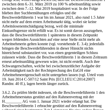
zwischen dem 6.-31. März 2019 zu 100 % arbeitsunfähig sowie
zwischen dem 7.-12. Mai 2019 hospitalisiert war. In der Folge
blieben ihre Suchbemühungen erfolglos und die
Beschwerdeführerin 1 war bis im Januar 2021, also rund 1.5 Jahre
nicht mehr auf dem ersten Arbeitsmarkt tätig, wobei sie keine
Arbeitslosenentschädigung bezog, weil die minimale
Einkunftsgrenze nicht erfüllt war. Es ist somit davon auszugehen,
dass die Beschwerdeführerin 1 spätestens in diesem Zeitpunkt
wegen fehlenden Aussichten auf eine neue Stelle nicht mehr als
Arbeitnehmerin gelten konnte (vgl. vorstehende E. 3.4); jedenfalls
bringen die Beschwerdeführenden in dieser Hinsicht nichts
hinreichend substanziiert vor, was einen gegenteiligen Schluss
zulassen würde. Dass die Beschwerdeführerin 1 in diesem Zeitraum
erneut arbeitsunfähig gewesen wäre, ist nicht erstellt. Auch ihre
Schwangerschaften, welche bei zwischenzeitlicher Aufgabe der
Arbeitstätigkeit nach der Rechtsprechung des EuGH eine
Arbeitnehmereigenschaft nicht untergehen lassen (vgl. Urteil vom
19. Juni 2014 C-507/12 Saint Prix [ECLI:EU:C:2014:2007]
Randnr. 40 ff.), lagen bereits länger zurück.
3.6.2. Zu prüfen bleibt indessen, ob die Beschwerdeführerin 1 den
Arbeitnehmerstatus gestützt auf den Rahmenvertrag mit der
H.________ AG vom 1. Januar 2021 wieder erlangt hat. Die
Beschwerdeführerin 1 erbrachte gestützt auf den Rahmenvertrag