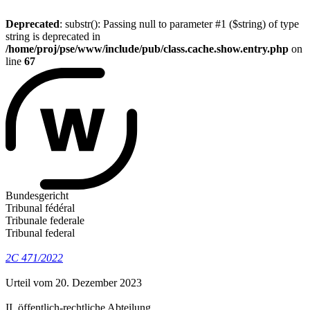
Deprecated
: substr(): Passing null to parameter #1 ($string) of type
string is deprecated in
/home/proj/pse/www/include/pub/class.cache.show.entry.php
on
line
67
Bundesgericht
Tribunal fédéral
Tribunale federale
Tribunal federal
2C 471/2022
Urteil vom 20. Dezember 2023
II. öffentlich-rechtliche Abteilung