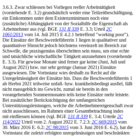
3.6.3. Zwar schliessen bei Vorliegen reeller Arbeitstätigkeit
(vorstehende E. 3.2) grundsätzlich weder eine Teilzeitbeschäftigung,
ein Einkommen unter dem Existenzminimum noch eine
(zusätzliche) Abhängigkeit von der Sozialhilfe die Eigenschaft als
Arbeitnehmer aus (vgl. BGE
131 II 339
E. 3.3; Urteil
2C
1061/2013
vom 14. Juli 2015 E 4.2.1 betreffend "working poor").
Die Einsätze der Beschwerdeführerin 1 liegen in qualitativer und
quantitativer Hinsicht jedoch höchstens vereinzelt im Bereich zur
Schwelle, die praxisgemäss überschritten sein muss, um eine echte
und tatsächliche wirtschaftliche Tätigkeit anzunehmen (vorstehende
E. 3.3). Für gewisse Monate sind ferner gar keine (Juni, Juli und
August 2021) bzw. nur sehr geringe (Januar 2021) Einsätze
ausgewiesen. Die Vorinstanz wies deshalb zu Recht auf die
Unregelmässigkeit der Einsätze hin. Dass die Beschwerdeführerin 1
ab Herbst 2021 teilweise unfall- bzw. krankheitsbedingt ausfiel, fällt
nicht massgeblich ins Gewicht, zumal sie bereits in den
vorangehenden Sommermonaten teils keine Einsätze mehr leistete.
Bei zusätzlicher Berücksichtigung der umfangreichen
Unterstützungsleistungen, welche die Arbeitnehmereigenschaft zwar
nicht ausschliessen, im Rahmen einer Gesamtbetrachtung indes
mit einfliessen können (vgl. BGE
131 II 339
E. 3.4; Urteile
2C
114/2022
Urteil vom 2. August 2022 E. 7.2.3;
2C 669/2015
vom
30. März 2016 E. 6.2;
2C 98/2015
vom 3. Juni 2016 E. 6.2), hat die
Vorinstanz die zuletzt erfolgten unregelmässigen und beschränkten