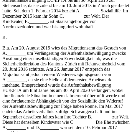
Aufenthaltsbewilligung EU/EFTA bis am 30. April 2015 zur
Stellensuche, da sie zuletzt bis am 10. Juni 2013 in Zürich gearbeitet
hatte. Seit dem 1. Februar 2014 bezieht A.________ Sozialhilfe. Im
Dezember 2015 kam ihr Sohn C.________ zur Welt. Der
Kindsvater, E.________, ist Staatsangehöriger von
Nordmazedonien und war bislang dort wohnhaft.
B.
B.a. Am 20. August 2015 wies das Migrationsamt das Gesuch von
A.________ um Verlängerung der Aufenthaltsbewilligung zwecks
Ausübung einer unselbständigen Erwerbstätigkeit ab, was die
Sicherheitsdirektion des Kantons Zürich mit Rekursentscheid vom
20. Juni 2016 schützte. Am 26. Januar 2017 entsprach das
Migrationsamt jedoch einem Wiedererwägungsgesuch von
A.________, da sie eine Stelle auf dem ersten Arbeitsmarkt
innehatte. Entsprechend wurde die Aufenthaltsbewilligung
EU/EFTA um fünf Jahre bis am 30. April 2020 verlängert, wobei
ihre finanzielle Situation in einem Jahr erneut überprüft werde und
eine fortdauernde Abhängigkeit von der Sozialhilfe den Widerruf
der Aufenthaltsbewilligung zur Folge haben könne. Im Mai 2017
endete das Arbeitsverhältnis zufolge Schwangerschaft und im
September desselben Jahres kam ihre Tochter B.________ zur Welt.
Diese hat denselben Kindsvater wie C.________. Die Ehe zwischen
A.________ und D.________ war seit dem 10. Februar 2017