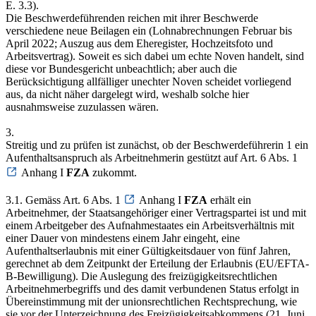
E. 3.3).
Die Beschwerdeführenden reichen mit ihrer Beschwerde
verschiedene neue Beilagen ein (Lohnabrechnungen Februar bis
April 2022; Auszug aus dem Eheregister, Hochzeitsfoto und
Arbeitsvertrag). Soweit es sich dabei um echte Noven handelt, sind
diese vor Bundesgericht unbeachtlich; aber auch die
Berücksichtigung allfälliger unechter Noven scheidet vorliegend
aus, da nicht näher dargelegt wird, weshalb solche hier
ausnahmsweise zuzulassen wären.
3.
Streitig und zu prüfen ist zunächst, ob der Beschwerdeführerin 1 ein
Aufenthaltsanspruch als Arbeitnehmerin gestützt auf Art. 6 Abs. 1
Anhang I
FZA
zukommt.
3.1. Gemäss Art. 6 Abs. 1
Anhang I
FZA
erhält ein
Arbeitnehmer, der Staatsangehöriger einer Vertragspartei ist und mit
einem Arbeitgeber des Aufnahmestaates ein Arbeitsverhältnis mit
einer Dauer von mindestens einem Jahr eingeht, eine
Aufenthaltserlaubnis mit einer Gültigkeitsdauer von fünf Jahren,
gerechnet ab dem Zeitpunkt der Erteilung der Erlaubnis (EU/EFTA-
B-Bewilligung). Die Auslegung des freizügigkeitsrechtlichen
Arbeitnehmerbegriffs und des damit verbundenen Status erfolgt in
Übereinstimmung mit der unionsrechtlichen Rechtsprechung, wie
sie vor der Unterzeichnung des Freizügigkeitsabkommens (21. Juni