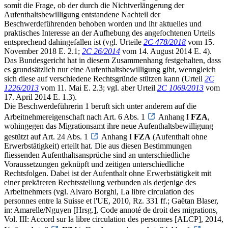
somit die Frage, ob der durch die Nichtverlängerung der
Aufenthaltsbewilligung entstandene Nachteil der
Beschwerdeführenden behoben worden und ihr aktuelles und
praktisches Interesse an der Aufhebung des angefochtenen Urteils
entsprechend dahingefallen ist (vgl. Urteile
2C 478/2018
vom 15.
November 2018 E. 2.1;
2C 26/2014
vom 14. August 2014 E. 4).
Das Bundesgericht hat in diesem Zusammenhang festgehalten, dass
es grundsätzlich nur eine Aufenthaltsbewilligung gibt, wenngleich
sich diese auf verschiedene Rechtsgründe stützen kann (Urteil
2C
1226/2013
vom 11. Mai E. 2.3; vgl. aber Urteil
2C 1069/2013
vom
17. April 2014 E. 1.3).
Die Beschwerdeführerin 1 beruft sich unter anderem auf die
Arbeitnehmereigenschaft nach Art. 6 Abs. 1
Anhang I
FZA
,
wohingegen das Migrationsamt ihre neue Aufenthaltsbewilligung
gestützt auf Art. 24 Abs. 1
Anhang I
FZA
(Aufenthalt ohne
Erwerbstätigkeit) erteilt hat. Die aus diesen Bestimmungen
fliessenden Aufenthaltsansprüche sind an unterschiedliche
Voraussetzungen geknüpft und zeitigen unterschiedliche
Rechtsfolgen. Dabei ist der Aufenthalt ohne Erwerbstätigkeit mit
einer prekäreren Rechtsstellung verbunden als derjenige des
Arbeitnehmers (vgl. Alvaro Borghi, La libre circulation des
personnes entre la Suisse et l'UE, 2010, Rz. 331 ff.; Gaëtan Blaser,
in: Amarelle/Nguyen [Hrsg.], Code annoté de droit des migrations,
Vol. III: Accord sur la libre circulation des personnes [ALCP], 2014,