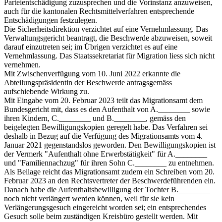
Parteientschädigung zuzusprechen und die Vorinstanz anzuweisen,
auch für die kantonalen Rechtsmittelverfahren entsprechende
Entschädigungen festzulegen.
Die Sicherheitsdirektion verzichtet auf eine Vernehmlassung. Das
Verwaltungsgericht beantragt, die Beschwerde abzuweisen, soweit
darauf einzutreten sei; im Übrigen verzichtet es auf eine
Vernehmlassung. Das Staatssekretariat für Migration liess sich nicht
vernehmen.
Mit Zwischenverfügung vom 10. Juni 2022 erkannte die
Abteilungspräsidentin der Beschwerde antragsgemäss
aufschiebende Wirkung zu.
Mit Eingabe vom 20. Februar 2023 teilt das Migrationsamt dem
Bundesgericht mit, dass es den Aufenthalt von A.________ sowie
ihren Kindern, C.________ und B.________, gemäss den
beigelegten Bewilligungskopien geregelt habe. Das Verfahren sei
deshalb in Bezug auf die Verfügung des Migrationsamts vom 4.
Januar 2021 gegenstandslos geworden. Den Bewilligungskopien ist
der Vermerk "Aufenthalt ohne Erwerbstätigkeit" für A.________
und "Familiennachzug" für ihren Sohn C.________ zu entnehmen.
Als Beilage reicht das Migrationsamt zudem ein Schreiben vom 20.
Februar 2023 an den Rechtsvertreter der Beschwerdeführenden ein.
Danach habe die Aufenthaltsbewilligung der Tochter B.________
noch nicht verlängert werden können, weil für sie kein
Verlängerungsgesuch eingereicht worden sei; ein entsprechendes
Gesuch solle beim zuständigen Kreisbüro gestellt werden. Mit