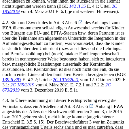
abschliessen zu können, wenn ihnen die Rückkehr in die Heimat
nicht zugemutet werden kann (BGE
142 II 35
E. 4.1; Urteil
2C
185/2019
vom 4. März 2021 E. 6.1, je mit weiteren Hinweisen).
4.2. Sinn und Zweck des in Art. 3 Abs. 6
des Anhangs I zum
FZA
übernommenen selbständigen Anwesenheitsrechts für Kinder
von Bürgern aus EU- und EFTA-Staaten bzw. deren Partnern ist es,
über die Teilnahme am allgemeinen Unterricht die Integration in der
Aufnahmegesellschaft zu fördern, was voraussetzt, dass die Kinder
tatsächlich über den Unterricht (bzw. anschliessend die Lehrlings-
und Berufsausbildung) bei (noch) intakter Familiengemeinschaft
bereits in nennenswerter Weise begonnen haben, sich zu integrieren
bzw. massgebliche Beziehungen ausserhalb der Kernfamilie
auszubilden. Bei Kleinkindern ist dies noch nicht der Fall, da sie
noch in erster Linie auf den familiären Bereich bezogen leben (BGE
139 II 393
E. 4.2.2; Urteile
2C 1016/2021
vom 12. Oktober 2022 E.
3.1;
2C 185/2019
vom 4. März 2021 E. 7.2.1 und 7.2.2;
2C
673/2019
vom 3. Dezember 2019 E. 5.1).
4.3. In Übereinstimmung mit dieser Rechtsprechung erwog die
Vorinstanz, dass ein Abstellen auf Art. 3 Abs. 6
Anhang I
FZA
angesichts des Alters der Beschwerdeführenden 2 und 3, die 2015
bzw. 2017 geboren sind, nicht infrage komme (angefochtener
Entscheid E. 3.5 S. 15). Der Beschwerdeführer 3 war im Zeitpunkt
des vorinstanzlichen Urteils sechsjährig und es mag zutreffen, dass