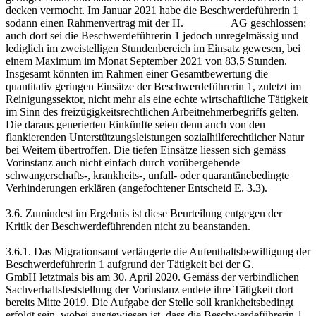
decken vermocht. Im Januar 2021 habe die Beschwerdeführerin 1
sodann einen Rahmenvertrag mit der H.________ AG geschlossen;
auch dort sei die Beschwerdeführerin 1 jedoch unregelmässig und
lediglich im zweistelligen Stundenbereich im Einsatz gewesen, bei
einem Maximum im Monat September 2021 von 83,5 Stunden.
Insgesamt könnten im Rahmen einer Gesamtbewertung die
quantitativ geringen Einsätze der Beschwerdeführerin 1, zuletzt im
Reinigungssektor, nicht mehr als eine echte wirtschaftliche Tätigkeit
im Sinn des freizügigkeitsrechtlichen Arbeitnehmerbegriffs gelten.
Die daraus generierten Einkünfte seien denn auch von den
flankierenden Unterstützungsleistungen sozialhilferechtlicher Natur
bei Weitem übertroffen. Die tiefen Einsätze liessen sich gemäss
Vorinstanz auch nicht einfach durch vorübergehende
schwangerschafts-, krankheits-, unfall- oder quarantänebedingte
Verhinderungen erklären (angefochtener Entscheid E. 3.3).
3.6. Zumindest im Ergebnis ist diese Beurteilung entgegen der
Kritik der Beschwerdeführenden nicht zu beanstanden.
3.6.1. Das Migrationsamt verlängerte die Aufenthaltsbewilligung der
Beschwerdeführerin 1 aufgrund der Tätigkeit bei der G.________
GmbH letztmals bis am 30. April 2020. Gemäss der verbindlichen
Sachverhaltsfeststellung der Vorinstanz endete ihre Tätigkeit dort
bereits Mitte 2019. Die Aufgabe der Stelle soll krankheitsbedingt
erfolgt sein, wobei ausgewiesen ist, dass die Beschwerdeführerin 1