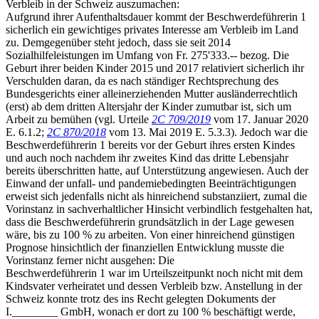
Verbleib in der Schweiz auszumachen:
Aufgrund ihrer Aufenthaltsdauer kommt der Beschwerdeführerin 1
sicherlich ein gewichtiges privates Interesse am Verbleib im Land
zu. Demgegenüber steht jedoch, dass sie seit 2014
Sozialhilfeleistungen im Umfang von Fr. 275'333.-- bezog. Die
Geburt ihrer beiden Kinder 2015 und 2017 relativiert sicherlich ihr
Verschulden daran, da es nach ständiger Rechtsprechung des
Bundesgerichts einer alleinerziehenden Mutter ausländerrechtlich
(erst) ab dem dritten Altersjahr der Kinder zumutbar ist, sich um
Arbeit zu bemühen (vgl. Urteile
2C 709/2019
vom 17. Januar 2020
E. 6.1.2;
2C 870/2018
vom 13. Mai 2019 E. 5.3.3). Jedoch war die
Beschwerdeführerin 1 bereits vor der Geburt ihres ersten Kindes
und auch noch nachdem ihr zweites Kind das dritte Lebensjahr
bereits überschritten hatte, auf Unterstützung angewiesen. Auch der
Einwand der unfall- und pandemiebedingten Beeinträchtigungen
erweist sich jedenfalls nicht als hinreichend substanziiert, zumal die
Vorinstanz in sachverhaltlicher Hinsicht verbindlich festgehalten hat,
dass die Beschwerdeführerin grundsätzlich in der Lage gewesen
wäre, bis zu 100 % zu arbeiten. Von einer hinreichend günstigen
Prognose hinsichtlich der finanziellen Entwicklung musste die
Vorinstanz ferner nicht ausgehen: Die
Beschwerdeführerin 1 war im Urteilszeitpunkt noch nicht mit dem
Kindsvater verheiratet und dessen Verbleib bzw. Anstellung in der
Schweiz konnte trotz des ins Recht gelegten Dokuments der
I.________ GmbH, wonach er dort zu 100 % beschäftigt werde,