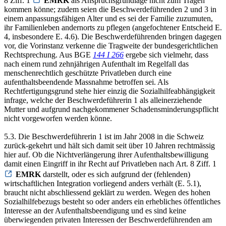
8 Ziff. 1
EMRK
als Anspruchsgrundlage nicht zum Tragen
kommen könne; zudem seien die Beschwerdeführenden 2 und 3 in
einem anpassungsfähigen Alter und es sei der Familie zuzumuten,
ihr Familienleben andernorts zu pflegen (angefochtener Entscheid E.
4, insbesondere E. 4.6). Die Beschwerdeführenden bringen dagegen
vor, die Vorinstanz verkenne die Tragweite der bundesgerichtlichen
Rechtsprechung. Aus BGE
144 I 266
ergebe sich vielmehr, dass
nach einem rund zehnjährigen Aufenthalt im Regelfall das
menschenrechtlich geschützte Privatleben durch eine
aufenthaltsbeendende Massnahme betroffen sei. Als
Rechtfertigungsgrund stehe hier einzig die Sozialhilfeabhängigkeit
infrage, welche der Beschwerdeführerin 1 als alleinerziehende
Mutter und aufgrund nachgekommener Schadensminderungspflicht
nicht vorgeworfen werden könne.
5.3. Die Beschwerdeführerin 1 ist im Jahr 2008 in die Schweiz
zurück-gekehrt und hält sich damit seit über 10 Jahren rechtmässig
hier auf. Ob die Nichtverlängerung ihrer Aufenthaltsbewilligung
damit einen Eingriff in ihr Recht auf Privatleben nach Art. 8 Ziff. 1
EMRK
darstellt, oder es sich aufgrund der (fehlenden)
wirtschaftlichen Integration vorliegend anders verhält (E. 5.1),
braucht nicht abschliessend geklärt zu werden. Wegen des hohen
Sozialhilfebezugs besteht so oder anders ein erhebliches öffentliches
Interesse an der Aufenthaltsbeendigung und es sind keine
überwiegenden privaten Interessen der Beschwerdeführenden am