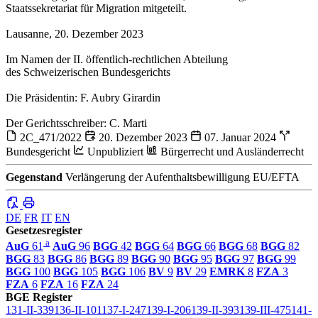
Staatssekretariat für Migration mitgeteilt.
Lausanne, 20. Dezember 2023
Im Namen der II. öffentlich-rechtlichen Abteilung
des Schweizerischen Bundesgerichts
Die Präsidentin: F. Aubry Girardin
Der Gerichtsschreiber: C. Marti
2C_471/2022
20. Dezember 2023
07. Januar 2024
Bundesgericht
Unpubliziert
Bürgerrecht und Ausländerrecht
Gegenstand
Verlängerung der Aufenthaltsbewilligung EU/EFTA
DE
FR
IT
EN
Gesetzesregister
a
AuG
61
AuG
96
BGG
42
BGG
64
BGG
66
BGG
68
BGG
82
BGG
83
BGG
86
BGG
89
BGG
90
BGG
95
BGG
97
BGG
99
BGG
100
BGG
105
BGG
106
BV
9
BV
29
EMRK
8
FZA
3
FZA
6
FZA
16
FZA
24
BGE Register
131-II-339
136-II-101
137-I-247
139-I-206
139-II-393
139-III-475
141-