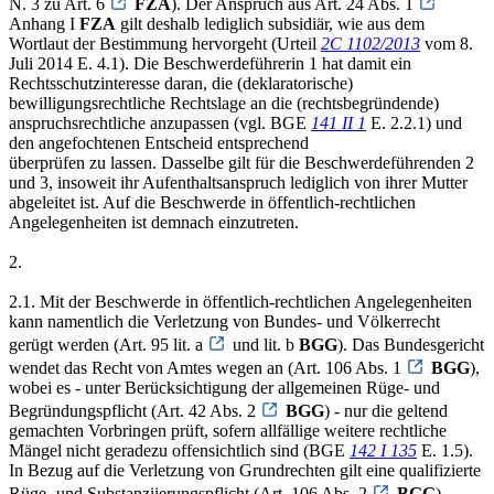
N. 3 zu Art. 6
FZA
). Der Anspruch aus Art. 24 Abs. 1
Anhang I
FZA
gilt deshalb lediglich subsidiär, wie aus dem
Wortlaut der Bestimmung hervorgeht (Urteil
2C 1102/2013
vom 8.
Juli 2014 E. 4.1). Die Beschwerdeführerin 1 hat damit ein
Rechtsschutzinteresse daran, die (deklaratorische)
bewilligungsrechtliche Rechtslage an die (rechtsbegründende)
anspruchsrechtliche anzupassen (vgl. BGE
141 II 1
E. 2.2.1) und
den angefochtenen Entscheid entsprechend
überprüfen zu lassen. Dasselbe gilt für die Beschwerdeführenden 2
und 3, insoweit ihr Aufenthaltsanspruch lediglich von ihrer Mutter
abgeleitet ist. Auf die Beschwerde in öffentlich-rechtlichen
Angelegenheiten ist demnach einzutreten.
2.
2.1. Mit der Beschwerde in öffentlich-rechtlichen Angelegenheiten
kann namentlich die Verletzung von Bundes- und Völkerrecht
gerügt werden (Art. 95 lit. a
und lit. b
BGG
). Das Bundesgericht
wendet das Recht von Amtes wegen an (Art. 106 Abs. 1
BGG
),
wobei es - unter Berücksichtigung der allgemeinen Rüge- und
Begründungspflicht (Art. 42 Abs. 2
BGG
) - nur die geltend
gemachten Vorbringen prüft, sofern allfällige weitere rechtliche
Mängel nicht geradezu offensichtlich sind (BGE
142 I 135
E. 1.5).
In Bezug auf die Verletzung von Grundrechten gilt eine qualifizierte
Rüge- und Substanziierungspflicht (Art. 106 Abs. 2
BGG
).