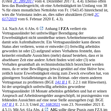
(Urteil
2C 289/2017
vom 4. Dezember 2017 E. 4.4). Ebenso offen
liess das Bundesgericht, ob eine Arbeitstätigkeit im Umfang von 38
% für einen monatlichen Nettolohn von Fr. 1'643.45 hinreichend ist,
wies die Vorinstanz indes an, dies näher abzuklären (Urteil
2C
617/2019
vom 6. Februar 2020 E. 4.3).
3.4. Nach Art. 6 Abs. 6
Anhang I
FZA
verliert ein
Vertragsausländer bei unfreiwilliger Beendigung der
Erwerbstätigkeit nicht unmittelbar seinen Arbeitnehmerstatus und
damit sein Aufenthaltsrecht. Ein Vertragsausländer kann diesen
Status aber verlieren, wenn er entweder (1) freiwillig arbeitslos
geworden ist oder (2) aufgrund seines Verhaltens feststeht, dass
keinerlei ernsthafte Aussichten (mehr) darauf bestehen, dass er in
absehbarer Zeit eine andere Arbeit finden wird oder (3) sein
Verhalten gesamthaft als rechtsmissbräuchlich bezeichnet werden
muss, da er seine Bewilligung (etwa) gestützt auf eine fiktive bzw.
zeitlich kurze Erwerbstätigkeit einzig zum Zweck erworben hat, von
günstigeren Sozialleistungen als im Heimat- oder einem anderen
Vertragsstaat zu profitieren (BGE
141 II 1
E. 2.2.1 mit Hinweisen).
Ist der ursprünglich unfreiwillig arbeitslos gewordene
Vertragsausländer 18 Monate arbeitslos geblieben und hat er seinen
Anspruch auf Arbeitslosengelder ausgeschöpft, ist praxisgemäss von
fehlenden Aussichten auf eine neue Stelle auszugehen (vgl. BGE
147 II 1
E. 2.1.3; Urteil
2C 168/2021
vom 23. November 2021 E.
4.5.1). Mit Art. 61a Abs. 4
AIG
sollte diese Praxis zum FZA im