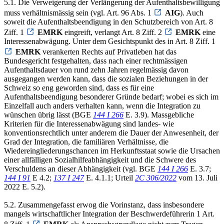
5.1. Die Verweigerung der Verlängerung der Aufenthaltsbewilligung
muss verhältnismässig sein (vgl. Art. 96 Abs. 1
AIG
). Auch
soweit die Aufenthaltsbeendigung in den Schutzbereich von Art. 8
Ziff. 1
EMRK
eingreift, verlangt Art. 8 Ziff. 2
EMRK
eine
Interessenabwägung. Unter dem Gesichtspunkt des in Art. 8 Ziff. 1
EMRK
verankerten Rechts auf Privatleben hat das
Bundesgericht festgehalten, dass nach einer rechtmässigen
Aufenthaltsdauer von rund zehn Jahren regelmässig davon
ausgegangen werden kann, dass die sozialen Beziehungen in der
Schweiz so eng geworden sind, dass es für eine
Aufenthaltsbeendigung besonderer Gründe bedarf; wobei es sich im
Einzelfall auch anders verhalten kann, wenn die Integration zu
wünschen übrig lässt (BGE
144 I 266
E. 3.9). Massgebliche
Kriterien für die Interessenabwägung sind landes- wie
konventionsrechtlich unter anderem die Dauer der Anwesenheit, der
Grad der Integration, die familiären Verhältnisse, die
Wiedereingliederungschancen im Herkunftsstaat sowie die Ursachen
einer allfälligen Sozialhilfeabhängigkeit und die Schwere des
Verschuldens an dieser Abhängigkeit (vgl. BGE
144 I 266
E. 3.7;
144 I 91
E 4.2;
137 I 247
E. 4.1.1; Urteil
2C 306/2022
vom 13. Juli
2022 E. 5.2).
5.2. Zusammengefasst erwog die Vorinstanz, dass insbesondere
mangels wirtschaftlicher Integration der Beschwerdeführerin 1 Art.