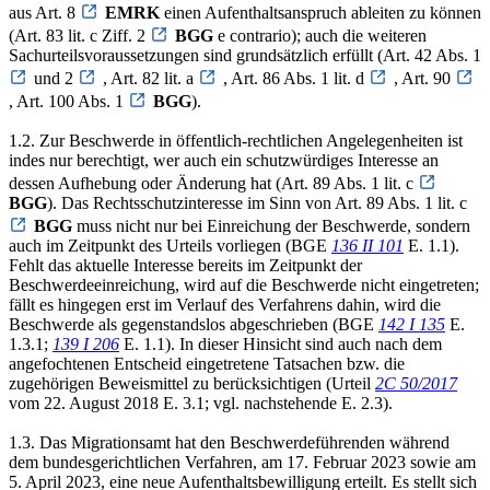
aus Art. 8
EMRK
einen Aufenthaltsanspruch ableiten zu können
(Art. 83 lit. c Ziff. 2
BGG
e contrario); auch die weiteren
Sachurteilsvoraussetzungen sind grundsätzlich erfüllt (Art. 42 Abs. 1
und 2
, Art. 82 lit. a
, Art. 86 Abs. 1 lit. d
, Art. 90
, Art. 100 Abs. 1
BGG
).
1.2. Zur Beschwerde in öffentlich-rechtlichen Angelegenheiten ist
indes nur berechtigt, wer auch ein schutzwürdiges Interesse an
dessen Aufhebung oder Änderung hat (Art. 89 Abs. 1 lit. c
BGG
). Das Rechtsschutzinteresse im Sinn von Art. 89 Abs. 1 lit. c
BGG
muss nicht nur bei Einreichung der Beschwerde, sondern
auch im Zeitpunkt des Urteils vorliegen (BGE
136 II 101
E. 1.1).
Fehlt das aktuelle Interesse bereits im Zeitpunkt der
Beschwerdeeinreichung, wird auf die Beschwerde nicht eingetreten;
fällt es hingegen erst im Verlauf des Verfahrens dahin, wird die
Beschwerde als gegenstandslos abgeschrieben (BGE
142 I 135
E.
1.3.1;
139 I 206
E. 1.1). In dieser Hinsicht sind auch nach dem
angefochtenen Entscheid eingetretene Tatsachen bzw. die
zugehörigen Beweismittel zu berücksichtigen (Urteil
2C 50/2017
vom 22. August 2018 E. 3.1; vgl. nachstehende E. 2.3).
1.3. Das Migrationsamt hat den Beschwerdeführenden während
dem bundesgerichtlichen Verfahren, am 17. Februar 2023 sowie am
5. April 2023, eine neue Aufenthaltsbewilligung erteilt. Es stellt sich