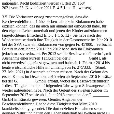
nationalen Recht kodifiziert werden (Urteil 2C 168/
2021 vom 23. November 2021 E. 4.5.1 mit Hinweisen).
3.5. Die Vorinstanz erwog zusammengefasst, dass die
Beschwerdeführerin 1 über sieben Jahre kein Einkommen habe
erzielen können, das ihr auch nur annähernd ermöglicht habe, für
den eigenen Lebensunterhalt und jenen der Kinder aufzukommen
(angefochtener Entscheid E. 3.3.1 f. S. 12). Sie habe nach der
Wiedereinreise durch ihre Tätigkeit in der Gastronomie im Jahr 2010
bei der SVA zwar ein Einkommen von gegen Fr. 45'000.-- verbucht.
Bereits in den Jahren 2011 und 2012 habe sich ihr Einkommen
jedoch massiv reduziert. Per 2013 sei die Beschwerdeführerin 1, mit
Ausnahme einer kurzen Tätigkeit bei der F.________ GmbH, als
nicht erwerbstätig erfasst gewesen und habe ab 1. Februar 2014 bis
heute wirtschaftliche Hilfe im Umfang von Fr. 275'333.-- (Stand:
27. Mai 2021) in Anspruch nehmen müssen. Nach der Geburt des
ersten Kindes im Dezember 2015 seien ab September 2016 Einsätze
bei der G.________ GmbH erfolgt, wobei die Beschwerdeführerin
1 diese Tätigkeit im darauf folgenden Jahr wegen Schwangerschaft
wieder aufgegeben habe. Nach der Geburt des zweiten Kindes im
September 2017 sei sie ab 1. Juni 2018 erneut bei der G.________
GmbH im Einsatz gewesen. Gemäss Angaben der
Beschwerdeführerin 1 habe diese Tätigkeit dort Mitte 2019
krankheitsbedingt geendet. Die dort erzielten Einnahmen seien
geringer Natur und hätten den Lebensunterhalt bei Weitem nicht zu