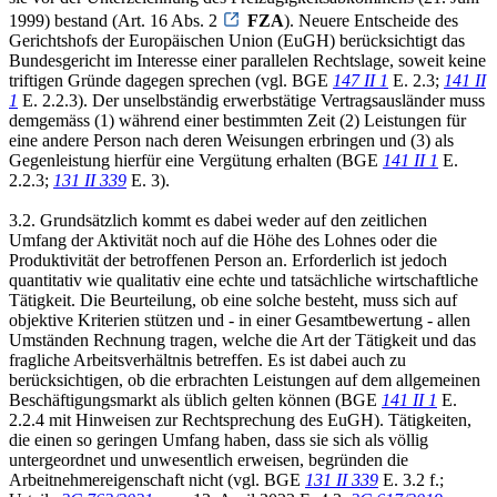
1999) bestand (Art. 16 Abs. 2
FZA
). Neuere Entscheide des
Gerichtshofs der Europäischen Union (EuGH) berücksichtigt das
Bundesgericht im Interesse einer parallelen Rechtslage, soweit keine
triftigen Gründe dagegen sprechen (vgl. BGE
147 II 1
E. 2.3;
141 II
1
E. 2.2.3). Der unselbständig erwerbstätige Vertragsausländer muss
demgemäss (1) während einer bestimmten Zeit (2) Leistungen für
eine andere Person nach deren Weisungen erbringen und (3) als
Gegenleistung hierfür eine Vergütung erhalten (BGE
141 II 1
E.
2.2.3;
131 II 339
E. 3).
3.2. Grundsätzlich kommt es dabei weder auf den zeitlichen
Umfang der Aktivität noch auf die Höhe des Lohnes oder die
Produktivität der betroffenen Person an. Erforderlich ist jedoch
quantitativ wie qualitativ eine echte und tatsächliche wirtschaftliche
Tätigkeit. Die Beurteilung, ob eine solche besteht, muss sich auf
objektive Kriterien stützen und - in einer Gesamtbewertung - allen
Umständen Rechnung tragen, welche die Art der Tätigkeit und das
fragliche Arbeitsverhältnis betreffen. Es ist dabei auch zu
berücksichtigen, ob die erbrachten Leistungen auf dem allgemeinen
Beschäftigungsmarkt als üblich gelten können (BGE
141 II 1
E.
2.2.4 mit Hinweisen zur Rechtsprechung des EuGH). Tätigkeiten,
die einen so geringen Umfang haben, dass sie sich als völlig
untergeordnet und unwesentlich erweisen, begründen die
Arbeitnehmereigenschaft nicht (vgl. BGE
131 II 339
E. 3.2 f.;