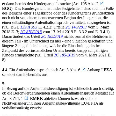
er dann bereits den Kindergarten besuchte (Art. 105 Abs. 2
BGG
). Das Bundesgericht hat indes festgehalten, dass auch im Falle
des Besuchs einer Tageskrippe oder des Kindergartens grundsätzlich
noch nicht von einem nennenswerten Beginn der Integration, die
einen selbständigen Aufenthaltsanspruch vermittelt, auszugehen ist
(vgl. BGE
139 II 393
E. 4.2.2; Urteile
2C 145/2017
vom 5. März
2018 E. 3;
2C 870/2018
vom 13. Mai 2019 E. 3.3.2 und E. 3.4.1).
Daran ändert das Urteil
2C 185/2019
nichts, zumal die Behörden in
diesem Fall - im Unterschied zu hier - eine Situation geschaffen und
längere Zeit geduldet hatten, welche die Einschulung des im
Zeitpunkt des vorinstanzlichen Urteils bereits knapp achtjährigen
Kindes ermöglichte (vgl. Urteil
2C 185/2019
vom 4. März 2021 E.
8).
4.4. Ein Aufenthaltsanspruch nach Art. 3 Abs. 6
Anhang I
FZA
scheidet damit ebenfalls aus.
5.
In Bezug auf die Aufenthaltsbeendigung ist schliesslich auch streitig,
ob die Beschwerdeführenden einen Aufenthaltsanspruch gestützt auf
Art. 8 Ziff. 1
EMRK
ableiten können bzw. ob sich die
Nichtverlängerung ihrer Aufenthaltsbewilligung EU/EFTA als
verhältnismässig erweist.