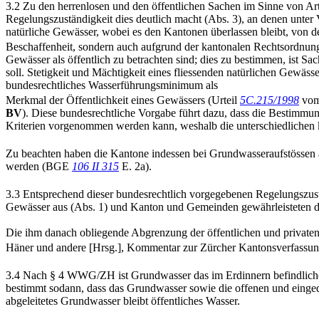
3.2 Zu den herrenlosen und den öffentlichen Sachen im Sinne von Ar
Regelungszuständigkeit dies deutlich macht (Abs. 3), an denen unter 
natürliche Gewässer, wobei es den Kantonen überlassen bleibt, von den
Beschaffenheit, sondern auch aufgrund der kantonalen Rechtsordnung
Gewässer als öffentlich zu betrachten sind; dies zu bestimmen, ist Sa
soll. Stetigkeit und Mächtigkeit eines fliessenden natürlichen Gewässe
bundesrechtliches Wasserführungsminimum als
Merkmal der Öffentlichkeit eines Gewässers (Urteil
5C.215/1998
vom
BV
). Diese bundesrechtliche Vorgabe führt dazu, dass die Bestimm
Kriterien vorgenommen werden kann, weshalb die unterschiedlichen ka
Zu beachten haben die Kantone indessen bei Grundwasseraufstössen a
werden (BGE
106 II 315
E. 2a).
3.3 Entsprechend dieser bundesrechtlich vorgegebenen Regelungszustä
Gewässer aus (Abs. 1) und Kanton und Gemeinden gewährleisteten d
Die ihm danach obliegende Abgrenzung der öffentlichen und privat
Häner und andere [Hrsg.], Kommentar zur Zürcher Kantonsverfassung
3.4 Nach § 4 WWG/ZH ist Grundwasser das im Erdinnern befindliche
bestimmt sodann, dass das Grundwasser sowie die offenen und einged
abgeleitetes Grundwasser bleibt öffentliches Wasser.