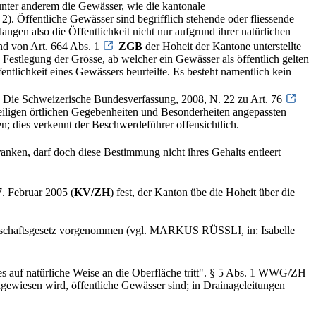
 unter anderem die Gewässer, wie die kantonale
). Öffentliche Gewässer sind begrifflich stehende oder fliessende
ngen also die Öffentlichkeit nicht nur aufgrund ihrer natürlichen
und von Art. 664 Abs. 1
ZGB
der Hoheit der Kantone unterstellte
e Festlegung der Grösse, ab welcher ein Gewässer als öffentlich gelten
entlichkeit eines Gewässers beurteilte. Es besteht namentlich kein
ie Schweizerische Bundesverfassung, 2008, N. 22 zu Art. 76
eiligen örtlichen Gegebenheiten und Besonderheiten angepassten
; dies verkennt der Beschwerdeführer offensichtlich.
nken, darf doch diese Bestimmung nicht ihres Gehalts entleert
. Februar 2005 (
KV/ZH
) fest, der Kanton übe die Hoheit über die
irtschaftsgesetz vorgenommen (vgl. MARKUS RÜSSLI, in: Isabelle
 es auf natürliche Weise an die Oberfläche tritt". § 5 Abs. 1 WWG/ZH
gewiesen wird, öffentliche Gewässer sind; in Drainageleitungen