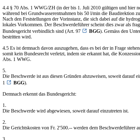
4.4 § 70 Abs. 1 WWG/ZH (in der bis 1. Juli 2010 gültigen und hier 
während bei Grundwasserentnahmen bis 50 l/min die Baudirektion zus
Nach den Feststellungen der Vorinstanz, die sich dabei auf die hyd
lokales Vorkommen. Der Beschwerdeführer scheint dies zwar als fragwür
Bundesgericht verbindlich sind (Art. 97
BGG
). Gemäss den Unte
bestritten wird.
4.5 Es ist demnach davon auszugehen, dass es bei der in Frage steh
somit kein Bundesrecht verletzt, indem sie erkannt hat, die Konzes
Abs. 1 WWG.
5.
Die Beschwerde ist aus diesen Gründen abzuweisen, soweit darauf ei
1
BGG
).
Demnach erkennt das Bundesgericht:
1.
Die Beschwerde wird abgewiesen, soweit darauf einzutreten ist.
2.
Die Gerichtskosten von Fr. 2'500.-- werden dem Beschwerdeführer au
3.