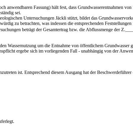
noch anwendbaren Fassung) hält fest, dass Grundwasserentnahmen von m
tändig sei.
rogeologischen Untersuchungen Jäckli stützt, bildet das Grundwasserv
dig zu betrachten, was indessen die entsprechenden Feststellungen nich
rsuchungen beträgt der Gesamtertrag bzw. die Abflussmenge der Z.__
enden Wassernutzung um die Entnahme von öffentlichem Grundwasser geh
sionspflicht ergebe sich im vorliegenden Fall - unabhängig von der 
nzutreten ist. Entsprechend diesem Ausgang hat der Beschwerdeführer d
ferlegt.