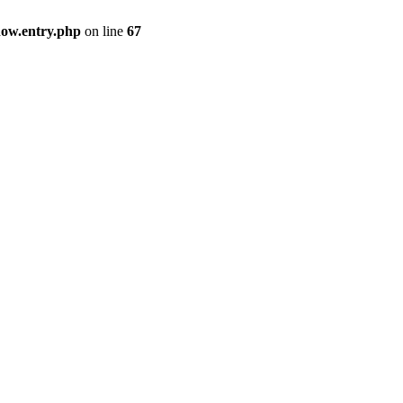
how.entry.php
on line
67