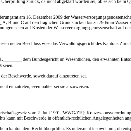
berprüfung zurück, da nicht abgeklärt worden sei, ob es sich beim Qu
gierungsrat am 16. Dezember 2009 der Wasserversorgungsgenossenscha
 B und C auf den fraglichen Grundstücken bis zu 79 l/min Wasser zu
ngen seien auf Kosten der Wasserversorgungsgenossenschaft auf dem G
sen neuen Beschluss wies das Verwaltungsgericht des Kantons Züric
 X.________ dem Bundesgericht im Wesentlichen, den erwähnten Entsche
B
seien.
der Beschwerde, soweit darauf einzutreten sei.
ht einzutreten; eventualiter sei sie abzuweisen.
irtschaftsgesetz vom 2. Juni 1991 [WWG/ZH]; Konzessionsverordnun
s kann mit Beschwerde in öffentlich-rechtlichen Angelegenheiten an
hem kantonalem Recht überprüfen. Es untersucht insoweit nur, ob ent