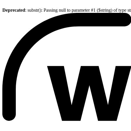
Deprecated
: substr(): Passing null to parameter #1 ($string) of type s