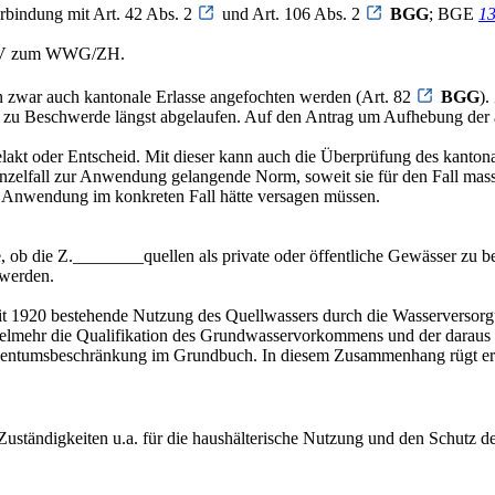
rbindung mit Art. 42 Abs. 2
und Art. 106 Abs. 2
BGG
; BGE
13
onzV zum WWG/ZH.
n zwar auch kantonale Erlasse angefochten werden (Art. 82
BGG
).
Frist zu Beschwerde längst abgelaufen. Auf den Antrag um Aufhebung de
kt oder Entscheid. Mit dieser kann auch die Überprüfung des kantona
inzelfall zur Anwendung gelangende Norm, soweit sie für den Fall mas
e Anwendung im konkreten Fall hätte versagen müssen.
age, ob die Z.________quellen als private oder öffentliche Gewässer zu
 werden.
eit 1920 bestehende Nutzung des Quellwassers durch die Wasserversor
vielmehr die Qualifikation des Grundwasservorkommens und der daraus
gentumsbeschränkung im Grundbuch. In diesem Zusammenhang rügt er di
Zuständigkeiten u.a. für die haushälterische Nutzung und den Schut