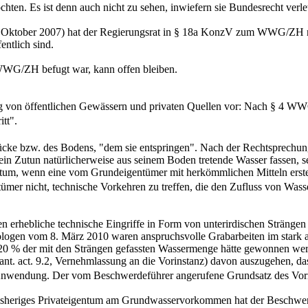
en. Es ist denn auch nicht zu sehen, inwiefern sie Bundesrecht verletz
r 1. Oktober 2007) hat der Regierungsrat in § 18a KonzV zum WWG/ZH
entlich sind.
2 WWG/ZH befugt war, kann offen bleiben.
ng von öffentlichen Gewässern und privaten Quellen vor: Nach § 4 WW
itt".
ücke bzw. des Bodens, "dem sie entspringen". Nach der Rechtsprechun
 sein Zutun natürlicherweise aus seinem Boden tretende Wasser fassen
gentum, wenn eine vom Grundeigentümer mit herkömmlichen Mitteln erst
mer nicht, technische Vorkehren zu treffen, die den Zufluss von Was
n erhebliche technische Eingriffe in Form von unterirdischen Strängen
logen vom 8. März 2010 waren anspruchsvolle Grabarbeiten im stark an
 20 % der mit den Strängen gefassten Wassermenge hätte gewonnen wer
(kant. act. 9.2, Vernehmlassung an die Vorinstanz) davon auszugehen, 
nwendung. Der vom Beschwerdeführer angerufene Grundsatz des Vorr
Bisheriges Privateigentum am Grundwasservorkommen hat der Beschwer