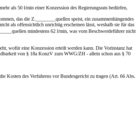
ehr als 50 l/min einer Konzession des Regierungsrats bedürfen,
orkommen, das die Z.________quellen speist, ein zusammenhängendes
t als offensichtlich unrichtig erscheinen lässt, weshalb sie für das
______quellen mindestens 62 l/min, was vom Beschwerdeführer nicht
t, wofür eine Konzession erteilt werden kann. Die Vorinstanz hat
Anwendbarkeit von § 18a KonzV zum WWG/ZH - allein schon aus § 70
ie Kosten des Verfahrens vor Bundesgericht zu tragen (Art. 66 Abs.