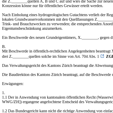
die Z.________quellen A, B und C auf und wies die Sache zur neuen Ü
Konzession könne nur für öffentliches Gewässer erteilt werden.
Nach Einholung eines hydrogeologischen Gutachtens verlieh der Re
lokalen Grundwasservorkommen mit den Quellfassungen Z.________ A,
Trink- und Brauchzwecken zu verwenden; die entsprechenden Anordnu
Eigentumsbeschränkung anzumerken.
Ein Beschwerde des neuen Grundeigentümers, X.________, gegen die
B.
Mit Beschwerde in öffentlich-rechtlichen Angelegenheiten beantragt
drei Z.________quellen solche im Sinne von Art. 704 Abs. 1
ZG
Das Verwaltungsgericht des Kantons Zürich beantragt die Abweisung 
Die Baudirektion des Kantons Zürich beantragt, auf die Beschwerde nic
Erwägungen:
1.
1.1 Der in Anwendung von kantonalem öffentlichen Recht (Wasserw
WWG/ZH]) ergangene angefochtene Entscheid des Verwaltungsgericht
1.2 Das Bundesgericht kann nicht die richtige Anwendung von einfac