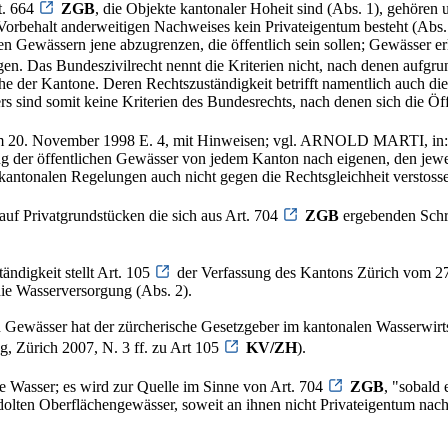
t. 664
ZGB
, die Objekte kantonaler Hoheit sind (Abs. 1), gehören
Vorbehalt anderweitigen Nachweises kein Privateigentum besteht (Abs. 2
 Gewässern jene abzugrenzen, die öffentlich sein sollen; Gewässer erla
en. Das Bundeszivilrecht nennt die Kriterien nicht, nach denen aufgr
che der Kantone. Deren Rechtszuständigkeit betrifft namentlich auch di
rs sind somit keine Kriterien des Bundesrechts, nach denen sich die Öff
 20. November 1998 E. 4, mit Hinweisen; vgl. ARNOLD MARTI, in: D
ung der öffentlichen Gewässer von jedem Kanton nach eigenen, den jew
ntonalen Regelungen auch nicht gegen die Rechtsgleichheit verstossen
uf Privatgrundstücken die sich aus Art. 704
ZGB
ergebenden Schra
ndigkeit stellt Art. 105
der Verfassung des Kantons Zürich vom 27
ie Wasserversorgung (Abs. 2).
en Gewässer hat der zürcherische Gesetzgeber im kantonalen Wasserw
, Zürich 2007, N. 3 ff. zu Art 105
KV/ZH
).
 Wasser; es wird zur Quelle im Sinne von Art. 704
ZGB
, "sobald
olten Oberflächengewässer, soweit an ihnen nicht Privateigentum nach