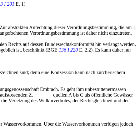
3 I 201
E. 1).
 Zur abstrakten Anfechtung dieser Verordnungsbestimmung, die am 1.
r angefochtenen Verordnungsbestimmung ist daher nicht einzutreten.
len Rechts auf dessen Bundesrechtskonformität hin verlangt werden,
sgeblich ist, beschränkt (BGE
136 I 220
E. 2.2). Es kann daher nur
 bezeichnen sind; denn eine Konzession kann nach zürcherischem
gungsgenossenschaft Embrach. Es geht ihm unbestrittenermassen
 aufstossenden Z.________quellen A bis C als öffentliche Gewässer
e Verletzung des Willkürverbotes, der Rechtsgleichheit und der
z der Wasservorkommen. Über die Wasservorkommen verfügen jedoch