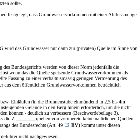
ten sollte.
 neu festgelegt, dass Grundwasservorkommen mit einer Abflussmenge
G wird das Grundwasser nur dann zur (privaten) Quelle im Sinne von
g des Bundesgerichts werden von dieser Norm jedenfalls die
, selbst wenn das die Quelle speisende Grundwasservorkommen als
ellte Fassung zu einer verhältnismässig geringen Vermehrung des
ser aus dem öffentlichen Grundwasservorkommen beträchtlich
 bzw. Einläufen (in die Brunnenstube einmündend in 2,5 bis 4m
steigenden Gelände in den Berg hinein erforderlich, um die nicht
den können - deutlich zu verbessern (Beschwerdebeilage 3).
dass die Z.________quellen von vornherein keine natürlichen Quellen
angs des Bundesrechts (Art. 49
BV
) kommt unter diesen
deführer nicht nachgewiesen.