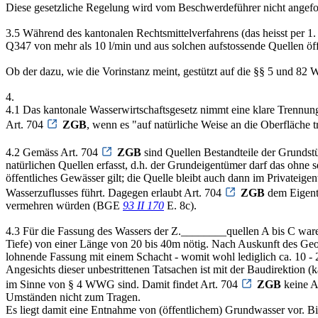
Diese gesetzliche Regelung wird vom Beschwerdeführer nicht angefocht
3.5 Während des kantonalen Rechtsmittelverfahrens (das heisst pe
Q347 von mehr als 10 l/min und aus solchen aufstossende Quellen öff
Ob der dazu, wie die Vorinstanz meint, gestützt auf die §§ 5 und 8
4.
4.1 Das kantonale Wasserwirtschaftsgesetz nimmt eine klare Trennu
Art. 704
ZGB
, wenn es "auf natürliche Weise an die Oberfläche tr
4.2 Gemäss Art. 704
ZGB
sind Quellen Bestandteile der Grundst
natürlichen Quellen erfasst, d.h. der Grundeigentümer darf das ohne
öffentliches Gewässer gilt; die Quelle bleibt auch dann im Privatei
Wasserzuflusses führt. Dagegen erlaubt Art. 704
ZGB
dem Eigentü
vermehren würden (BGE
93 II 170
E. 8c).
4.3 Für die Fassung des Wassers der Z.________quellen A bis C ware
Tiefe) von einer Länge von 20 bis 40m nötig. Nach Auskunft des Geo
lohnende Fassung mit einem Schacht - womit wohl lediglich ca. 10 -
Angesichts dieser unbestrittenen Tatsachen ist mit der Baudirektion 
im Sinne von § 4 WWG sind. Damit findet Art. 704
ZGB
keine A
Umständen nicht zum Tragen.
Es liegt damit eine Entnahme von (öffentlichem) Grundwasser vor. 