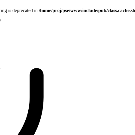
tring is deprecated in
/home/proj/pse/www/include/pub/class.cache.s