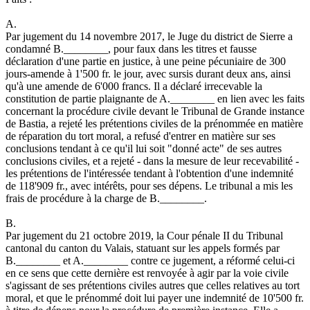
A.
Par jugement du 14 novembre 2017, le Juge du district de Sierre a
condamné B.________, pour faux dans les titres et fausse
déclaration d'une partie en justice, à une peine pécuniaire de 300
jours-amende à 1'500 fr. le jour, avec sursis durant deux ans, ainsi
qu'à une amende de 6'000 francs. Il a déclaré irrecevable la
constitution de partie plaignante de A.________ en lien avec les faits
concernant la procédure civile devant le Tribunal de Grande instance
de Bastia, a rejeté les prétentions civiles de la prénommée en matière
de réparation du tort moral, a refusé d'entrer en matière sur ses
conclusions tendant à ce qu'il lui soit "donné acte" de ses autres
conclusions civiles, et a rejeté - dans la mesure de leur recevabilité -
les prétentions de l'intéressée tendant à l'obtention d'une indemnité
de 118'909 fr., avec intérêts, pour ses dépens. Le tribunal a mis les
frais de procédure à la charge de B.________.
B.
Par jugement du 21 octobre 2019, la Cour pénale II du Tribunal
cantonal du canton du Valais, statuant sur les appels formés par
B.________ et A.________ contre ce jugement, a réformé celui-ci
en ce sens que cette dernière est renvoyée à agir par la voie civile
s'agissant de ses prétentions civiles autres que celles relatives au tort
moral, et que le prénommé doit lui payer une indemnité de 10'500 fr.