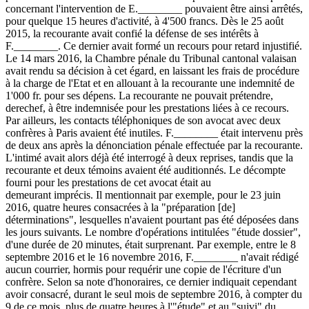
concernant l'intervention de E.________ pouvaient être ainsi arrêtés,
pour quelque 15 heures d'activité, à 4'500 francs. Dès le 25 août
2015, la recourante avait confié la défense de ses intérêts à
F.________. Ce dernier avait formé un recours pour retard injustifié.
Le 14 mars 2016, la Chambre pénale du Tribunal cantonal valaisan
avait rendu sa décision à cet égard, en laissant les frais de procédure
à la charge de l'Etat et en allouant à la recourante une indemnité de
1'000 fr. pour ses dépens. La recourante ne pouvait prétendre,
derechef, à être indemnisée pour les prestations liées à ce recours.
Par ailleurs, les contacts téléphoniques de son avocat avec deux
confrères à Paris avaient été inutiles. F.________ était intervenu près
de deux ans après la dénonciation pénale effectuée par la recourante.
L'intimé avait alors déjà été interrogé à deux reprises, tandis que la
recourante et deux témoins avaient été auditionnés. Le décompte
fourni pour les prestations de cet avocat était au
demeurant imprécis. Il mentionnait par exemple, pour le 23 juin
2016, quatre heures consacrées à la "préparation [de]
déterminations", lesquelles n'avaient pourtant pas été déposées dans
les jours suivants. Le nombre d'opérations intitulées "étude dossier",
d'une durée de 20 minutes, était surprenant. Par exemple, entre le 8
septembre 2016 et le 16 novembre 2016, F.________ n'avait rédigé
aucun courrier, hormis pour requérir une copie de l'écriture d'un
confrère. Selon sa note d'honoraires, ce dernier indiquait cependant
avoir consacré, durant le seul mois de septembre 2016, à compter du
9 de ce mois, plus de quatre heures à l'"étude" et au "suivi" du