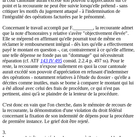
la cour cantonale aurait excédé son pouvoir d'appréciation sur ce
point et la recourante ne peut être suivie lorsqu'elle prétend - sans
critiquer les motifs du jugement attaqué - à l'indemnisation de
l'intégralité des opérations facturées par le prénommé.
Concernant le travail accompli par F.________, la recourante admet
que la note d'honoraires y relative s'avère "objectivement élevée".
Elle se méprend en affirmant qu'elle pourrait tout de même en
réclamer le remboursement intégral - dès lors qu'elle a effectivement
payé le montant en question -, car, contrairement à ce qu'elle affirme,
une telle dépense ne fonde pas un "dommage" qui nécessiterait
réparation (cf. ATF
143 IV 495
consid. 2.2.4 p. 497 ss). Pour le
reste, la recourante n'expose nullement en quoi la cour cantonale
aurait excédé son pouvoir d'appréciation en refusant d'indemniser
des opérations - notamment relatives à l'étude du dossier - qu'elle a
décrites comme inutiles, mais se borne à comparer le montant qui lui
a été alloué avec celui des frais de procédure, ce qui n'est pas
pertinent, ainsi qu'à se plaindre de la lenteur de la procédure.
C'est donc en vain que l'on cherche, dans le mémoire de recours de
la recourante, la démonstration d'une violation du droit fédéral
concernant la fixation de son indemnité de dépens pour la procédure
de première instance. Le grief doit être rejeté.
3.