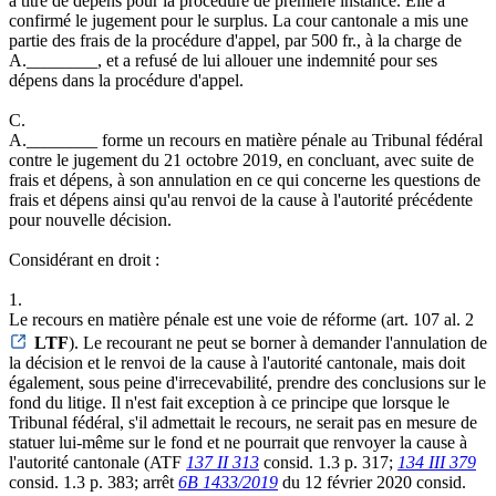
à titre de dépens pour la procédure de première instance. Elle a
confirmé le jugement pour le surplus. La cour cantonale a mis une
partie des frais de la procédure d'appel, par 500 fr., à la charge de
A.________, et a refusé de lui allouer une indemnité pour ses
dépens dans la procédure d'appel.
C.
A.________ forme un recours en matière pénale au Tribunal fédéral
contre le jugement du 21 octobre 2019, en concluant, avec suite de
frais et dépens, à son annulation en ce qui concerne les questions de
frais et dépens ainsi qu'au renvoi de la cause à l'autorité précédente
pour nouvelle décision.
Considérant en droit :
1.
Le recours en matière pénale est une voie de réforme (art. 107 al. 2
LTF
). Le recourant ne peut se borner à demander l'annulation de
la décision et le renvoi de la cause à l'autorité cantonale, mais doit
également, sous peine d'irrecevabilité, prendre des conclusions sur le
fond du litige. Il n'est fait exception à ce principe que lorsque le
Tribunal fédéral, s'il admettait le recours, ne serait pas en mesure de
statuer lui-même sur le fond et ne pourrait que renvoyer la cause à
l'autorité cantonale (ATF
137 II 313
consid. 1.3 p. 317;
134 III 379
consid. 1.3 p. 383; arrêt
6B 1433/2019
du 12 février 2020 consid.