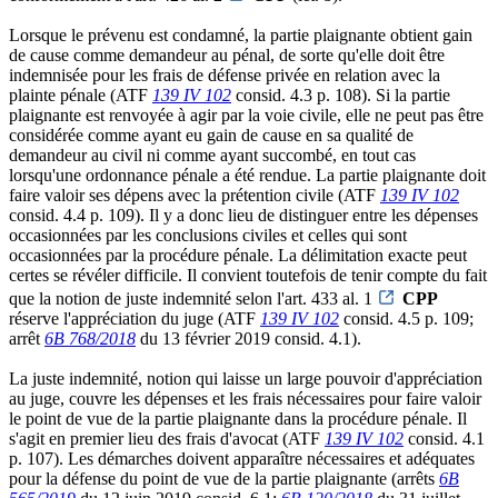
Lorsque le prévenu est condamné, la partie plaignante obtient gain
de cause comme demandeur au pénal, de sorte qu'elle doit être
indemnisée pour les frais de défense privée en relation avec la
plainte pénale (ATF
139 IV 102
consid. 4.3 p. 108). Si la partie
plaignante est renvoyée à agir par la voie civile, elle ne peut pas être
considérée comme ayant eu gain de cause en sa qualité de
demandeur au civil ni comme ayant succombé, en tout cas
lorsqu'une ordonnance pénale a été rendue. La partie plaignante doit
faire valoir ses dépens avec la prétention civile (ATF
139 IV 102
consid. 4.4 p. 109). Il y a donc lieu de distinguer entre les dépenses
occasionnées par les conclusions civiles et celles qui sont
occasionnées par la procédure pénale. La délimitation exacte peut
certes se révéler difficile. Il convient toutefois de tenir compte du fait
que la notion de juste indemnité selon l'art. 433 al. 1
CPP
réserve l'appréciation du juge (ATF
139 IV 102
consid. 4.5 p. 109;
arrêt
6B 768/2018
du 13 février 2019 consid. 4.1).
La juste indemnité, notion qui laisse un large pouvoir d'appréciation
au juge, couvre les dépenses et les frais nécessaires pour faire valoir
le point de vue de la partie plaignante dans la procédure pénale. Il
s'agit en premier lieu des frais d'avocat (ATF
139 IV 102
consid. 4.1
p. 107). Les démarches doivent apparaître nécessaires et adéquates
pour la défense du point de vue de la partie plaignante (arrêts
6B