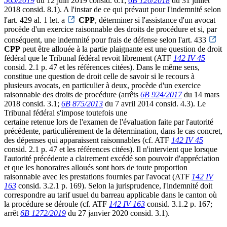
565/2019
du 12 juin 2019 consid. 6.1;
6B 120/2018
du 31 juillet
2018 consid. 8.1). A l'instar de ce qui prévaut pour l'indemnité selon
l'art. 429 al. 1 let. a
CPP
, déterminer si l'assistance d'un avocat
procède d'un exercice raisonnable des droits de procédure et si, par
conséquent, une indemnité pour frais de défense selon l'art. 433
CPP
peut être allouée à la partie plaignante est une question de droit
fédéral que le Tribunal fédéral revoit librement (ATF
142 IV 45
consid. 2.1 p. 47 et les références citées). Dans le même sens,
constitue une question de droit celle de savoir si le recours à
plusieurs avocats, en particulier à deux, procède d'un exercice
raisonnable des droits de procédure (arrêts
6B 924/2017
du 14 mars
2018 consid. 3.1;
6B 875/2013
du 7 avril 2014 consid. 4.3). Le
Tribunal fédéral s'impose toutefois une
certaine retenue lors de l'examen de l'évaluation faite par l'autorité
précédente, particulièrement de la détermination, dans le cas concret,
des dépenses qui apparaissent raisonnables (cf. ATF
142 IV 45
consid. 2.1 p. 47 et les références citées). Il n'intervient que lorsque
l'autorité précédente a clairement excédé son pouvoir d'appréciation
et que les honoraires alloués sont hors de toute proportion
raisonnable avec les prestations fournies par l'avocat (ATF
142 IV
163
consid. 3.2.1 p. 169). Selon la jurisprudence, l'indemnité doit
correspondre au tarif usuel du barreau applicable dans le canton où
la procédure se déroule (cf. ATF
142 IV 163
consid. 3.1.2 p. 167;
arrêt
6B 1272/2019
du 27 janvier 2020 consid. 3.1).