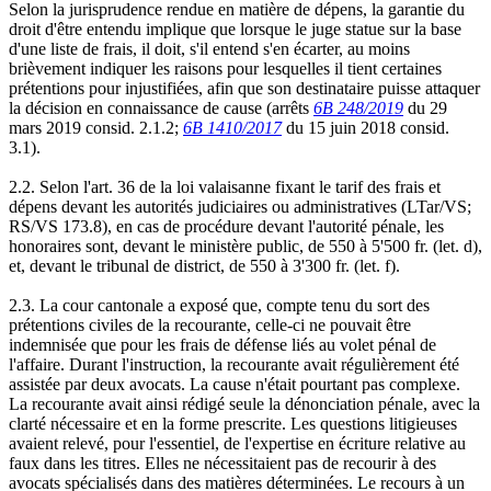
Selon la jurisprudence rendue en matière de dépens, la garantie du
droit d'être entendu implique que lorsque le juge statue sur la base
d'une liste de frais, il doit, s'il entend s'en écarter, au moins
brièvement indiquer les raisons pour lesquelles il tient certaines
prétentions pour injustifiées, afin que son destinataire puisse attaquer
la décision en connaissance de cause (arrêts
6B 248/2019
du 29
mars 2019 consid. 2.1.2;
6B 1410/2017
du 15 juin 2018 consid.
3.1).
2.2. Selon l'art. 36 de la loi valaisanne fixant le tarif des frais et
dépens devant les autorités judiciaires ou administratives (LTar/VS;
RS/VS 173.8), en cas de procédure devant l'autorité pénale, les
honoraires sont, devant le ministère public, de 550 à 5'500 fr. (let. d),
et, devant le tribunal de district, de 550 à 3'300 fr. (let. f).
2.3. La cour cantonale a exposé que, compte tenu du sort des
prétentions civiles de la recourante, celle-ci ne pouvait être
indemnisée que pour les frais de défense liés au volet pénal de
l'affaire. Durant l'instruction, la recourante avait régulièrement été
assistée par deux avocats. La cause n'était pourtant pas complexe.
La recourante avait ainsi rédigé seule la dénonciation pénale, avec la
clarté nécessaire et en la forme prescrite. Les questions litigieuses
avaient relevé, pour l'essentiel, de l'expertise en écriture relative au
faux dans les titres. Elles ne nécessitaient pas de recourir à des
avocats spécialisés dans des matières déterminées. Le recours à un