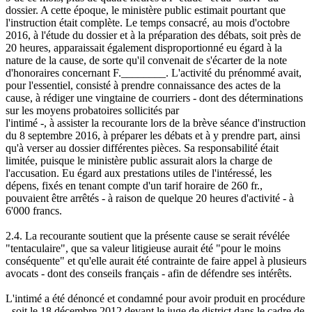
dossier. A cette époque, le ministère public estimait pourtant que
l'instruction était complète. Le temps consacré, au mois d'octobre
2016, à l'étude du dossier et à la préparation des débats, soit près de
20 heures, apparaissait également disproportionné eu égard à la
nature de la cause, de sorte qu'il convenait de s'écarter de la note
d'honoraires concernant F.________. L'activité du prénommé avait,
pour l'essentiel, consisté à prendre connaissance des actes de la
cause, à rédiger une vingtaine de courriers - dont des déterminations
sur les moyens probatoires sollicités par
l'intimé -, à assister la recourante lors de la brève séance d'instruction
du 8 septembre 2016, à préparer les débats et à y prendre part, ainsi
qu'à verser au dossier différentes pièces. Sa responsabilité était
limitée, puisque le ministère public assurait alors la charge de
l'accusation. Eu égard aux prestations utiles de l'intéressé, les
dépens, fixés en tenant compte d'un tarif horaire de 260 fr.,
pouvaient être arrêtés - à raison de quelque 20 heures d'activité - à
6'000 francs.
2.4. La recourante soutient que la présente cause se serait révélée
"tentaculaire", que sa valeur litigieuse aurait été "pour le moins
conséquente" et qu'elle aurait été contrainte de faire appel à plusieurs
avocats - dont des conseils français - afin de défendre ses intérêts.
L'intimé a été dénoncé et condamné pour avoir produit en procédure
- soit le 18 décembre 2012 devant le juge de district dans le cadre de