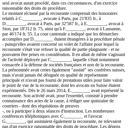
seul avocat aurait procédé, dans ces circonstances, d'un exercice
raisonnable des droits de procédure.
Le montant réclamé par la recourante comprenait des honoraires
relatifs à C.________, avocate à Paris, par 21'835 fr., à
D.________, avocat à Paris, par 32'587 fr., à E.________, avocat à
Sion, par 18'312 fr. 75, ainsi qu'à F.________, avocat à Lausanne,
par 46'174 fr. 55. La cour cantonale a indiqué que les démarches
accomplies par D.________ étaient étrangères à la procédure pénale
- puisqu'elles avaient concerné un volet de l'affaire pour lequel la
recourante s'était vue refuser la qualité de partie plaignante - et ne
pouvaient être prises en considération. Il en allait de même s'agissant
de l'activité déployée par C.________, laquelle s'était notamment
consacrée à la défense de sociétés françaises et non de la recourante.
La prénommée avait certes également "assisté" ses confrères suisses,
mais n'avait jamais été désignée en qualité de représentante
principale et n'avait pas fourni de prestations utiles pour faire valoir
le point de vue de la recourante, dont les avocats en Suisse étaient
expérimentés. Dès le 26 mars 2014, E.________ avait représenté la
recourante. Son activité avait, pour l'essentiel, consisté à prendre
connaissance des actes de la cause, à rédiger une quinzaine de
courriers - dont des réquisitions de preuves
-, ou à participer à deux séances d'instruction. Les nombreuses
conférences téléphoniques avec C.________ et l'avocat
G.________, qui assistaient également la recourante, ne relevaient
pas d'un exercice raisonnable des droits de procédure. Les dépens