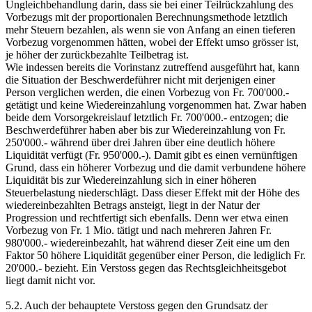
Ungleichbehandlung darin, dass sie bei einer Teilrückzahlung des
Vorbezugs mit der proportionalen Berechnungsmethode letztlich
mehr Steuern bezahlen, als wenn sie von Anfang an einen tieferen
Vorbezug vorgenommen hätten, wobei der Effekt umso grösser ist,
je höher der zurückbezahlte Teilbetrag ist.
Wie indessen bereits die Vorinstanz zutreffend ausgeführt hat, kann
die Situation der Beschwerdeführer nicht mit derjenigen einer
Person verglichen werden, die einen Vorbezug von Fr. 700'000.-
getätigt und keine Wiedereinzahlung vorgenommen hat. Zwar haben
beide dem Vorsorgekreislauf letztlich Fr. 700'000.- entzogen; die
Beschwerdeführer haben aber bis zur Wiedereinzahlung von Fr.
250'000.- während über drei Jahren über eine deutlich höhere
Liquidität verfügt (Fr. 950'000.-). Damit gibt es einen vernünftigen
Grund, dass ein höherer Vorbezug und die damit verbundene höhere
Liquidität bis zur Wiedereinzahlung sich in einer höheren
Steuerbelastung niederschlägt. Dass dieser Effekt mit der Höhe des
wiedereinbezahlten Betrags ansteigt, liegt in der Natur der
Progression und rechtfertigt sich ebenfalls. Denn wer etwa einen
Vorbezug von Fr. 1 Mio. tätigt und nach mehreren Jahren Fr.
980'000.- wiedereinbezahlt, hat während dieser Zeit eine um den
Faktor 50 höhere Liquidität gegenüber einer Person, die lediglich Fr.
20'000.- bezieht. Ein Verstoss gegen das Rechtsgleichheitsgebot
liegt damit nicht vor.
5.2. Auch der behauptete Verstoss gegen den Grundsatz der