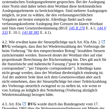
systematischen Auslegungselement gesprochen. Bei der Auslegung
einer Norm sind daher neben dem Wortlaut diese herkömmlichen
Auslegungselemente zu berücksichtigen. Sind mehrere Auslegungen
möglich, ist jene zu wählen, die den verfassungsrechtlichen
Vorgaben am besten entspricht. Allerdings findet auch eine
verfassungskonforme Auslegung ihre Grenzen im klaren Wortlaut
und Sinn einer Gesetzesbestimmung (BGE
145 II 270
E. 4.1;
144 V
333
E. 10.1;
143 III 385
E. 4.1).
4.2. Wie erwähnt kann der Steuerpflichtige nach Art. 83a Abs. 2
BVG
verlangen, dass ihm bei Wiedereinzahlung des Vorbezugs die
beim Vorbezug "für den entsprechenden Betrag" bezahlten Steuern
zurückerstattet werden. Insoweit deutet der Wortlaut eher auf eine
proportionale Berechnung der Rückerstattung hin. Dies gilt auch für
die französische und italienische Fassung ("pour le montant
correspondant"; "per l'importo corrispondente"). Allerdings kann
nicht gesagt werden, dass der Wortlaut diesbezüglich eindeutig ist.
Auf der anderen Seite lässt sich dem Gesetzeswortlaut aber auch
nicht entnehmen, dass der Steuerpflichtige bei einer Teilrückzahlung
des Vorbezugs steuerlich zwingend so zu stellen ist, wie wenn er
von Anfang an lediglich den Nettobetrag (Vorbezug abzüglich
Wiedereinzahlung) bezogen hätte.
4.3. Art. 83a
BVG
wurde durch das Bundesgesetz vom 17.
Dezember 1993 über die Wohneigentumsförderung mit Mitteln der