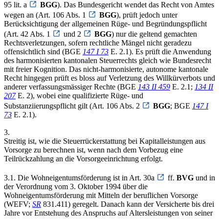
95 lit. a
BGG
). Das Bundesgericht wendet das Recht von Amtes
wegen an (Art. 106 Abs. 1
BGG
), prüft jedoch unter
Berücksichtigung der allgemeinen Rüge- und Begründungspflicht
(Art. 42 Abs. 1
und 2
BGG
) nur die geltend gemachten
Rechtsverletzungen, sofern rechtliche Mängel nicht geradezu
offensichtlich sind (BGE
147 I 73
E. 2.1). Es prüft die Anwendung
des harmonisierten kantonalen Steuerrechts gleich wie Bundesrecht
mit freier Kognition. Das nicht-harmonisierte, autonome kantonale
Recht hingegen prüft es bloss auf Verletzung des Willkürverbots und
anderer verfassungsmässiger Rechte (BGE
143 II 459
E. 2.1;
134 II
207
E. 2), wobei eine qualifizierte Rüge- und
Substanziierungspflicht gilt (Art. 106 Abs. 2
BGG
; BGE
147 I
73
E. 2.1).
3.
Streitig ist, wie die Steuerrückerstattung bei Kapitalleistungen aus
Vorsorge zu berechnen ist, wenn nach dem Vorbezug eine
Teilrückzahlung an die Vorsorgeeinrichtung erfolgt.
3.1. Die Wohneigentumsförderung ist in Art. 30a
ff.
BVG
und in
der Verordnung vom 3. Oktober 1994 über die
Wohneigentumsförderung mit Mitteln der beruflichen Vorsorge
(WEFV;
SR
831.411) geregelt. Danach kann der Versicherte bis drei
Jahre vor Entstehung des Anspruchs auf Altersleistungen von seiner