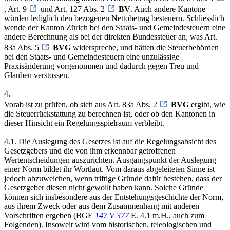
, Art. 9
und Art. 127 Abs. 2
BV
. Auch andere Kantone
würden lediglich den bezogenen Nettobetrag besteuern. Schliesslich
wende der Kanton Zürich bei den Staats- und Gemeindesteuern eine
andere Berechnung als bei der direkten Bundessteuer an, was Art.
83a Abs. 5
BVG
widerspreche, und hätten die Steuerbehörden
bei den Staats- und Gemeindesteuern eine unzulässige
Praxisänderung vorgenommen und dadurch gegen Treu und
Glauben verstossen.
4.
Vorab ist zu prüfen, ob sich aus Art. 83a Abs. 2
BVG
ergibt, wie
die Steuerrückstattung zu berechnen ist, oder ob den Kantonen in
dieser Hinsicht ein Regelungsspielraum verbleibt.
4.1. Die Auslegung des Gesetzes ist auf die Regelungsabsicht des
Gesetzgebers und die von ihm erkennbar getroffenen
Wertentscheidungen auszurichten. Ausgangspunkt der Auslegung
einer Norm bildet ihr Wortlaut. Vom daraus abgeleiteten Sinne ist
jedoch abzuweichen, wenn triftige Gründe dafür bestehen, dass der
Gesetzgeber diesen nicht gewollt haben kann. Solche Gründe
können sich insbesondere aus der Entstehungsgeschichte der Norm,
aus ihrem Zweck oder aus dem Zusammenhang mit anderen
Vorschriften ergeben (BGE
147 V 377
E. 4.1 m.H., auch zum
Folgenden). Insoweit wird vom historischen, teleologischen und