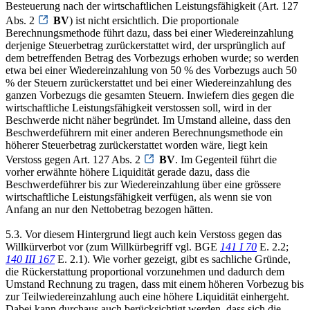
Besteuerung nach der wirtschaftlichen Leistungsfähigkeit (Art. 127
Abs. 2
BV
) ist nicht ersichtlich. Die proportionale
Berechnungsmethode führt dazu, dass bei einer Wiedereinzahlung
derjenige Steuerbetrag zurückerstattet wird, der ursprünglich auf
dem betreffenden Betrag des Vorbezugs erhoben wurde; so werden
etwa bei einer Wiedereinzahlung von 50 % des Vorbezugs auch 50
% der Steuern zurückerstattet und bei einer Wiedereinzahlung des
ganzen Vorbezugs die gesamten Steuern. Inwiefern dies gegen die
wirtschaftliche Leistungsfähigkeit verstossen soll, wird in der
Beschwerde nicht näher begründet. Im Umstand alleine, dass den
Beschwerdeführern mit einer anderen Berechnungsmethode ein
höherer Steuerbetrag zurückerstattet worden wäre, liegt kein
Verstoss gegen Art. 127 Abs. 2
BV
. Im Gegenteil führt die
vorher erwähnte höhere Liquidität gerade dazu, dass die
Beschwerdeführer bis zur Wiedereinzahlung über eine grössere
wirtschaftliche Leistungsfähigkeit verfügen, als wenn sie von
Anfang an nur den Nettobetrag bezogen hätten.
5.3. Vor diesem Hintergrund liegt auch kein Verstoss gegen das
Willkürverbot vor (zum Willkürbegriff vgl. BGE
141 I 70
E. 2.2;
140 III 167
E. 2.1). Wie vorher gezeigt, gibt es sachliche Gründe,
die Rückerstattung proportional vorzunehmen und dadurch dem
Umstand Rechnung zu tragen, dass mit einem höheren Vorbezug bis
zur Teilwiedereinzahlung auch eine höhere Liquidität einhergeht.
Dabei kann durchaus auch berücksichtigt werden, dass sich die