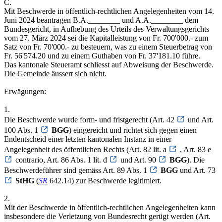
C.
Mit Beschwerde in öffentlich-rechtlichen Angelegenheiten vom 14.
Juni 2024 beantragen B.A.________ und A.A.________ dem
Bundesgericht, in Aufhebung des Urteils des Verwaltungsgerichts
vom 27. März 2024 sei die Kapitalleistung von Fr. 700'000.- zum
Satz von Fr. 70'000.- zu besteuern, was zu einem Steuerbetrag von
Fr. 56'574.20 und zu einem Guthaben von Fr. 37'181.10 führe.
Das kantonale Steueramt schliesst auf Abweisung der Beschwerde.
Die Gemeinde äussert sich nicht.
Erwägungen:
1.
Die Beschwerde wurde form- und fristgerecht (Art. 42
und Art.
100 Abs. 1
BGG
) eingereicht und richtet sich gegen einen
Endentscheid einer letzten kantonalen Instanz in einer
Angelegenheit des öffentlichen Rechts (Art. 82 lit. a
, Art. 83 e
contrario, Art. 86 Abs. 1 lit. d
und Art. 90
BGG
). Die
Beschwerdeführer sind gemäss Art. 89 Abs. 1
BGG
und Art. 73
StHG
(
SR
642.14) zur Beschwerde legitimiert.
2.
Mit der Beschwerde in öffentlich-rechtlichen Angelegenheiten kann
insbesondere die Verletzung von Bundesrecht gerügt werden (Art.