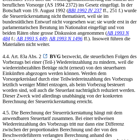
beruflichen Vorsorge (AS 1994 2372) ins Gesetz eingefügt. In der
Botschaft vom 19. August 1992 (
BBl 1992 IV 237
ff., 251 f.) wurde
die Steuerrückerstattung nicht thematisiert, weil sie im
bundesrätlichen Entwurf nicht vorgesehen war; sie wurde erst in der
parlamentarischen Beratung im Nationalrat eingefügt und von
beiden Räten ohne grosse Diskussion angenommen (
AB 1993 N
484
f.;
AB 1993 S 449
;
AB 1993 N 1496
ff.). Insoweit führen die
Materialien nicht weiter.
4.4. Art. 83a Abs. 2
BVG
bezweckt, die steuerlichen Folgen des
Vorbezugs bei einer (Teil-) Wiedereinzahlung zu mindern, weil die
wiedereinbezahlten Beträge nicht (erneut) von den steuerbaren
Einkünften abgezogen werden können. Werden dem
Vorsorgekreislauf durch eine Teilwiedereinzahlung des Vorbezugs
letztlich weniger Mittel entzogen, als beim Vorbezug besteuert
worden sind, soll auch die Steuerlast nachträglich reduziert werden.
Dieser Zweck wird allerdings unabhängig von der konkreten
Berechnung der Steuerrückerstattung erreicht.
4.5. Die Berechnung der Steuerrückerstattung hängt mit dem
anwendbaren Steuertarif zusammen. Bei einer teilweisen
Wiedereinzahlung des Vorbezugs tritt nur dann eine Differenz
zwischen der proportionalen Berechnung und der von den
Beschwerdeführern verlangten Berechnung anhand des