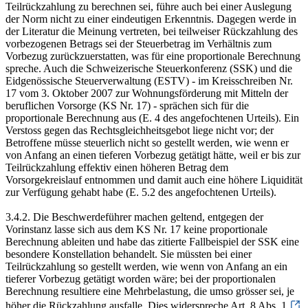
Teilrückzahlung zu berechnen sei, führe auch bei einer Auslegung
der Norm nicht zu einer eindeutigen Erkenntnis. Dagegen werde in
der Literatur die Meinung vertreten, bei teilweiser Rückzahlung des
vorbezogenen Betrags sei der Steuerbetrag im Verhältnis zum
Vorbezug zurückzuerstatten, was für eine proportionale Berechnung
spreche. Auch die Schweizerische Steuerkonferenz (SSK) und die
Eidgenössische Steuerverwaltung (ESTV) - im Kreisschreiben Nr.
17 vom 3. Oktober 2007 zur Wohnungsförderung mit Mitteln der
beruflichen Vorsorge (KS Nr. 17) - sprächen sich für die
proportionale Berechnung aus (E. 4 des angefochtenen Urteils). Ein
Verstoss gegen das Rechtsgleichheitsgebot liege nicht vor; der
Betroffene müsse steuerlich nicht so gestellt werden, wie wenn er
von Anfang an einen tieferen Vorbezug getätigt hätte, weil er bis zur
Teilrückzahlung effektiv einen höheren Betrag dem
Vorsorgekreislauf entnommen und damit auch eine höhere Liquidität
zur Verfügung gehabt habe (E. 5.2 des angefochtenen Urteils).
3.4.2. Die Beschwerdeführer machen geltend, entgegen der
Vorinstanz lasse sich aus dem KS Nr. 17 keine proportionale
Berechnung ableiten und habe das zitierte Fallbeispiel der SSK eine
besondere Konstellation behandelt. Sie müssten bei einer
Teilrückzahlung so gestellt werden, wie wenn von Anfang an ein
tieferer Vorbezug getätigt worden wäre; bei der proportionalen
Berechnung resultiere eine Mehrbelastung, die umso grösser sei, je
höher die Rückzahlung ausfalle. Dies widerspreche Art. 8 Abs. 1