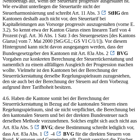
Nettobetrags auf, wenn der Steuertarif progressiv ausgestaltet ist.
Wie erwähnt unterliegen die Steuertarife nicht der
Steuerharmonisierung und schreibt Art. 11 Abs. 3
StHG
den
Kantonen deshalb auch nicht vor, den Steuertarif bei
Kapitalleistungen aus Vorsorge progressiv auszugestalten (vorne E.
3.2). So kennt etwa der Kanton Glarus einen linearen Tarif von 4
Prozent (vgl. Art. 36 Abs. 1 Satz 3 des Steuergesetzes [des Kantons
Glarus] vom 7. Mai 2000 [StG/GL; GS VI C/1/1]). Vor diesem
Hintergrund kann nicht davon ausgegangen werden, dass der
Bundesgesetzgeber den Kantonen mit Art. 83a Abs. 2
BVG
Vorgaben zur konkreten Berechnung der Steuerrückerstattung und
namentlich zu einem allfälligen Ausgleich der Progression machen
wollte. Vielmehr ist den Kantonen bei der Berechnung der
Steuerrückerstattung derselbe Regelungsspielraum zuzugestehen,
den sie auch bei der Berechnung der Steuern auf dem Vorbezug
aufgrund ihrer Tarifhoheit besitzen.
4.6. Haben die Kantone somit bei der Berechnung der
Steuerrückerstattung in Bezug auf die kantonalen Steuern einen
Regelungsspielraum, sind sie nicht verpflichtet, die Berechnung bei
den kantonalen Steuern und bei der direkten Bundessteuer nach
derselben Methode vorzunehmen. Solches ergibt sich auch nicht aus
Art. 83a Abs. 5
BVG
; diese Bestimmung schreibt lediglich vor,
dass Art. 83a Abs. 1
-4
BVG
für die direkten Steuern von
Bund, Kantonen und Gemeinden gilt. Damit verstösst die Zürcher