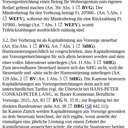
Vorsorgeeinrichtung einen Betrag für Wohneigentum zum eigenen
Bedarf geltend machen (Art. 30c Abs. 1
BVG
). Der
Mindestbetrag für den Vorbezug beträgt Fr. 20'000.- (Art. 5 Abs. 1
WEFV
), während der Mindestbetrag für eine Rückzahlung Fr.
10'000.- beträgt (Art. 7 Abs. 1
WEFV
), womit
Teilrückzahlungen ausdrücklich zulässig sind.
3.2. Der Vorbezug ist als Kapitalleistung aus Vorsorge steuerbar
(Art. 83a Abs. 1
BVG
; Art. 7 Abs. 1
StHG
).
Harmonisierungsrechtlich ist vorgeschrieben, dass Kapitalleistungen
aus Vorsorgeeinrichtungen für sich allein besteuert werden und stets
einer vollen Jahressteuer unterliegen (Art. 11 Abs. 3
StHG
).
Zum anwendbaren Steuertarif äussert sich das StHG nicht, weil die
Steuertarife und -sätze nicht der Harmonisierung unterliegen (Art.
129 Abs. 2
BV
; Art. 1 Abs. 3
StHG
). Die Kantone besteuern
Kapitalleistungen aus Vorsorgeeinrichtungen denn auch mit
unterschiedlichen Tarifen (vgl. die Übersicht bei HANS-PETER
CONRAD/PETER LANG, in: Basler Kommentar, Berufliche
Vorsorge, 2021, Art. 83
BVG
N. 35 ff.; zur Regelung bei der
direkten Bundessteuer siehe Art. 38
DBG
[
SR
642.11]).
Im Kanton Zürich werden Kapitalleistungen aus Vorsorge gesondert
zu dem Steuersatz berechnet, der sich ergäbe, wenn anstelle der
einmaligen eine jährliche Leistung von einem Zehntel der
Kapitalleistung ausgerichtet würde; die einfache Staatssteuer beträgt