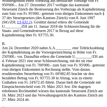
Wohneigentum einen Vorbezug aus beruflicher Vorsorge von Fr.
950'000.-. Am 27. Dezember 2017 verfügte das kantonale
Steueramt Zürich die Besteuerung des Vorbezugs als Kapitalleistung
zum Satz von Fr. 95'000.- getrennt vom übrigen Einkommen nach §
37 des Steuergesetzes (des Kantons Zürich) vom 8. Juni 1997
(StG/ZH;
LS 631.1
). Gestützt darauf erliess die Gemeinde
U.________/ZH am 11. Januar 2018 die Schlussrechnung für die
Staats- und Gemeindesteuern 2017 in Bezug auf diese
Kapitalleistung über Fr. 93'755.30.
B.
Am 24. Dezember 2020 nahm A.A.________ eine Teilrückzahlung
der Kapitalleistung an die Vorsorgeeinrichtung in Höhe von Fr.
250'000.- vor. Daraufhin erliess die Gemeinde U.________/ZH am
4. Februar 2021 eine neue Schlussrechnung, mit der sie eine
Kapitalleistung von Fr. 700'000.- zum Satz von Fr. 95'000.- getrennt
vom übrigen Einkommen in Rechnung stellte. Vom daraus
resultierenden Steuerbetrag von Fr. 69'082.85 brachte sie den
bezahlten Betrag von Fr. 93'755.30 in Abzug, was zu einem
Guthaben von Fr. 24'672.45 führte. Daran hielt die Gemeinde mit
Einspracheentscheid vom 19. März 2021 fest. Die dagegen
erhobenen Rechtsmittel wiesen das kantonale Steueramt Zürich am
16. März 2023 und das Verwaltungsgericht des Kantons Zürich am
27. März 2024 ab.