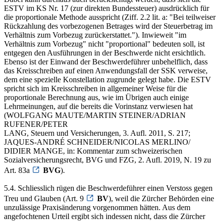
ESTV im KS Nr. 17 (zur direkten Bundessteuer) ausdrücklich für
die proportionale Methode ausspricht (Ziff. 2.2 lit. a: "Bei teilweiser
Rückzahlung des vorbezogenen Betrages wird der Steuerbetrag im
Verhältnis zum Vorbezug zurückerstattet."). Inwieweit "im
Verhältnis zum Vorbezug" nicht "proportional" bedeuten soll, ist
entgegen den Ausführungen in der Beschwerde nicht ersichtlich.
Ebenso ist der Einwand der Beschwerdeführer unbehelflich, dass
das Kreisschreiben auf einen Anwendungsfall der SSK verweise,
dem eine spezielle Konstellation zugrunde gelegt habe. Die ESTV
spricht sich im Kreisschreiben in allgemeiner Weise für die
proportionale Berechnung aus, wie im Übrigen auch einige
Lehrmeinungen, auf die bereits die Vorinstanz verwiesen hat
(WOLFGANG MAUTE/MARTIN STEINER/ADRIAN
RUFENER/PETER
LANG, Steuern und Versicherungen, 3. Aufl. 2011, S. 217;
JAQUES-ANDRÉ SCHNEIDER/NICOLAS MERLINO/
DIDIER MANGE, in: Kommentar zum schweizerischen
Sozialversicherungsrecht, BVG und FZG, 2. Aufl. 2019, N. 19 zu
Art. 83a
BVG
).
5.4. Schliesslich rügen die Beschwerdeführer einen Verstoss gegen
Treu und Glauben (Art. 9
BV
), weil die Zürcher Behörden eine
unzulässige Praxisänderung vorgenommen hätten. Aus dem
angefochtenen Urteil ergibt sich indessen nicht, dass die Zürcher