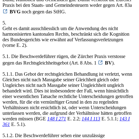
Praxis bei den Staats- und Gemeindesteuern weder gegen Art. 83a
BVG
noch gegen das StHG.
5.
Geht es damit ausschliesslich um die Anwendung des nicht
harmonisierten kantonalen Rechts, beschränkt sich die Kognition
des Bundesgerichts wie erwähnt auf Verfassungsverletzungen
(vorne E. 2).
5.1. Die Beschwerdeführer rügen, die Zürcher Praxis verstosse
gegen das Rechtsgleichheitsgebot (Art. 8 Abs. 1
BV
).
5.1.1. Das Gebot der rechtsgleichen Behandlung ist verletzt, wenn
Gleiches nicht nach Massgabe seiner Gleichheit gleich oder
Ungleiches nicht nach Massgabe seiner Ungleichheit ungleich
behandelt wird. Dies ist insbesondere der Fall, wenn hinsichtlich
einer wesentlichen Tatsache rechtliche Unterscheidungen getroffen
werden, für die ein vernünftiger Grund in den zu regelnden
Verhältnissen nicht ersichtlich ist, oder wenn Unterscheidungen
unterlassen werden, die aufgrund der Verhältnisse hätten getroffen
werden müssen (BGE
148 I 271
E. 2.2;
144 I 113
E. 5.1.1;
143 I
361
E. 5.1).
5.1.2. Die Beschwerdeführer sehen eine unzulässige