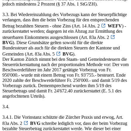
jedoch mindestens 2 Prozent (§ 37 Abs. 1 StG/ZH).
3.3. Bei Wiedereinzahlung des Vorbezugs kann der Steuerpflichtige
verlangen, dass ihm die beim Vorbezug für den entsprechenden
Betrag bezahlten Steuern - ohne Zins (Art. 14 Abs. 2
WEFV
) -
zurückerstattet werden; dagegen ist ein Abzug zur Ermittlung des
steuerbaren Einkommens ausgeschlossen (Art. 83a Abs. 2
BVG
). Diese Grundsätze gelten sowohl für die direkte
Bundessteuer als auch für die direkten Steuern der Kantone und
Gemeinden (Art. 83a Abs. 5
BVG
).
Der Kanton Zürich nimmt bei den Staats- und Gemeindesteuern die
Steuerrückerstattung nach der proportionalen Methode vor: Der vom
Beschwerdeführer im Jahr 2017 getätigte Vorbezug von Fr.
950'000.- wurde mit einem Betrag von Fr. 93'755.- besteuert. Ende
2020 zahlte der Beschwerdeführer Fr. 250'000.- und damit 5/19 des
Vorbezugs zurück. Dementsprechend wurden ihm 5/19 des
Steuerbetrags und damit Fr. 24'672.40 zurückerstattet (E. 5.1 des
angefochtenen Urteils).
3.4.
3.4.1. Die Vorinstanz schützte die Zürcher Praxis und erwog, Art.
83a Abs. 2
BVG
schreibe lediglich vor, dass der beim Vorbezug
bezahlte Steuerbetrag zurückerstattet werde. Wie dieser bei einer