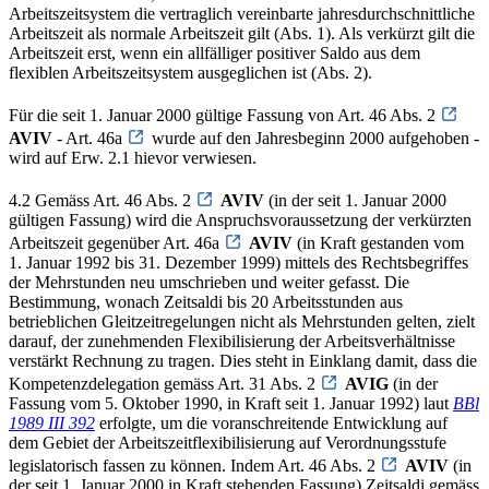
Arbeitszeitsystem die vertraglich vereinbarte jahresdurchschnittliche
Arbeitszeit als normale Arbeitszeit gilt (Abs. 1). Als verkürzt gilt die
Arbeitszeit erst, wenn ein allfälliger positiver Saldo aus dem
flexiblen Arbeitszeitsystem ausgeglichen ist (Abs. 2).
Für die seit 1. Januar 2000 gültige Fassung von Art. 46 Abs. 2
AVIV
- Art. 46a
wurde auf den Jahresbeginn 2000 aufgehoben -
wird auf Erw. 2.1 hievor verwiesen.
4.2 Gemäss Art. 46 Abs. 2
AVIV
(in der seit 1. Januar 2000
gültigen Fassung) wird die Anspruchsvoraussetzung der verkürzten
Arbeitszeit gegenüber Art. 46a
AVIV
(in Kraft gestanden vom
1. Januar 1992 bis 31. Dezember 1999) mittels des Rechtsbegriffes
der Mehrstunden neu umschrieben und weiter gefasst. Die
Bestimmung, wonach Zeitsaldi bis 20 Arbeitsstunden aus
betrieblichen Gleitzeitregelungen nicht als Mehrstunden gelten, zielt
darauf, der zunehmenden Flexibilisierung der Arbeitsverhältnisse
verstärkt Rechnung zu tragen. Dies steht in Einklang damit, dass die
Kompetenzdelegation gemäss Art. 31 Abs. 2
AVIG
(in der
Fassung vom 5. Oktober 1990, in Kraft seit 1. Januar 1992) laut
BBl
1989 III 392
erfolgte, um die voranschreitende Entwicklung auf
dem Gebiet der Arbeitszeitflexibilisierung auf Verordnungsstufe
legislatorisch fassen zu können. Indem Art. 46 Abs. 2
AVIV
(in
der seit 1. Januar 2000 in Kraft stehenden Fassung) Zeitsaldi gemäss