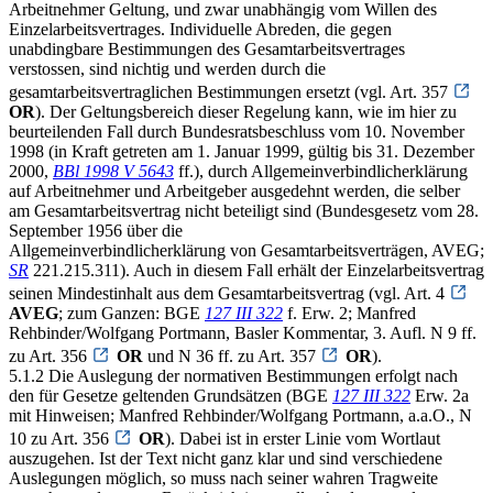
Arbeitnehmer Geltung, und zwar unabhängig vom Willen des
Einzelarbeitsvertrages. Individuelle Abreden, die gegen
unabdingbare Bestimmungen des Gesamtarbeitsvertrages
verstossen, sind nichtig und werden durch die
gesamtarbeitsvertraglichen Bestimmungen ersetzt (vgl. Art. 357
OR
). Der Geltungsbereich dieser Regelung kann, wie im hier zu
beurteilenden Fall durch Bundesratsbeschluss vom 10. November
1998 (in Kraft getreten am 1. Januar 1999, gültig bis 31. Dezember
2000,
BBl 1998 V 5643
ff.), durch Allgemeinverbindlicherklärung
auf Arbeitnehmer und Arbeitgeber ausgedehnt werden, die selber
am Gesamtarbeitsvertrag nicht beteiligt sind (Bundesgesetz vom 28.
September 1956 über die
Allgemeinverbindlicherklärung von Gesamtarbeitsverträgen, AVEG;
SR
221.215.311). Auch in diesem Fall erhält der Einzelarbeitsvertrag
seinen Mindestinhalt aus dem Gesamtarbeitsvertrag (vgl. Art. 4
AVEG
; zum Ganzen: BGE
127 III 322
f. Erw. 2; Manfred
Rehbinder/Wolfgang Portmann, Basler Kommentar, 3. Aufl. N 9 ff.
zu Art. 356
OR
und N 36 ff. zu Art. 357
OR
).
5.1.2 Die Auslegung der normativen Bestimmungen erfolgt nach
den für Gesetze geltenden Grundsätzen (BGE
127 III 322
Erw. 2a
mit Hinweisen; Manfred Rehbinder/Wolfgang Portmann, a.a.O., N
10 zu Art. 356
OR
). Dabei ist in erster Linie vom Wortlaut
auszugehen. Ist der Text nicht ganz klar und sind verschiedene
Auslegungen möglich, so muss nach seiner wahren Tragweite