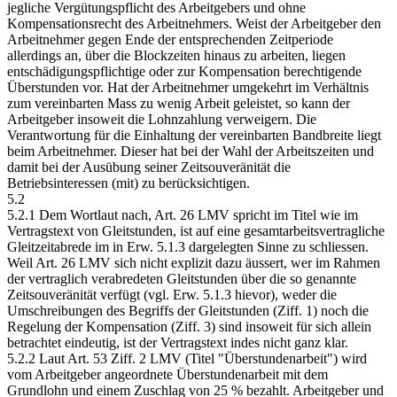
jegliche Vergütungspflicht des Arbeitgebers und ohne
Kompensationsrecht des Arbeitnehmers. Weist der Arbeitgeber den
Arbeitnehmer gegen Ende der entsprechenden Zeitperiode
allerdings an, über die Blockzeiten hinaus zu arbeiten, liegen
entschädigungspflichtige oder zur Kompensation berechtigende
Überstunden vor. Hat der Arbeitnehmer umgekehrt im Verhältnis
zum vereinbarten Mass zu wenig Arbeit geleistet, so kann der
Arbeitgeber insoweit die Lohnzahlung verweigern. Die
Verantwortung für die Einhaltung der vereinbarten Bandbreite liegt
beim Arbeitnehmer. Dieser hat bei der Wahl der Arbeitszeiten und
damit bei der Ausübung seiner Zeitsouveränität die
Betriebsinteressen (mit) zu berücksichtigen.
5.2
5.2.1 Dem Wortlaut nach, Art. 26 LMV spricht im Titel wie im
Vertragstext von Gleitstunden, ist auf eine gesamtarbeitsvertragliche
Gleitzeitabrede im in Erw. 5.1.3 dargelegten Sinne zu schliessen.
Weil Art. 26 LMV sich nicht explizit dazu äussert, wer im Rahmen
der vertraglich verabredeten Gleitstunden über die so genannte
Zeitsouveränität verfügt (vgl. Erw. 5.1.3 hievor), weder die
Umschreibungen des Begriffs der Gleitstunden (Ziff. 1) noch die
Regelung der Kompensation (Ziff. 3) sind insoweit für sich allein
betrachtet eindeutig, ist der Vertragstext indes nicht ganz klar.
5.2.2 Laut Art. 53 Ziff. 2 LMV (Titel "Überstundenarbeit") wird
vom Arbeitgeber angeordnete Überstundenarbeit mit dem
Grundlohn und einem Zuschlag von 25 % bezahlt. Arbeitgeber und