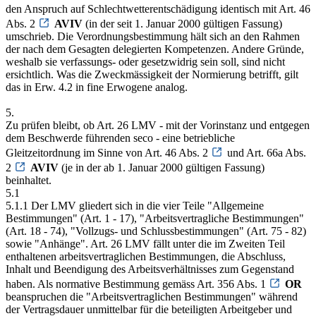
den Anspruch auf Schlechtwetterentschädigung identisch mit Art. 46
Abs. 2
AVIV
(in der seit 1. Januar 2000 gültigen Fassung)
umschrieb. Die Verordnungsbestimmung hält sich an den Rahmen
der nach dem Gesagten delegierten Kompetenzen. Andere Gründe,
weshalb sie verfassungs- oder gesetzwidrig sein soll, sind nicht
ersichtlich. Was die Zweckmässigkeit der Normierung betrifft, gilt
das in Erw. 4.2 in fine Erwogene analog.
5.
Zu prüfen bleibt, ob Art. 26 LMV - mit der Vorinstanz und entgegen
dem Beschwerde führenden seco - eine betriebliche
Gleitzeitordnung im Sinne von Art. 46 Abs. 2
und Art. 66a Abs.
2
AVIV
(je in der ab 1. Januar 2000 gültigen Fassung)
beinhaltet.
5.1
5.1.1 Der LMV gliedert sich in die vier Teile "Allgemeine
Bestimmungen" (Art. 1 - 17), "Arbeitsvertragliche Bestimmungen"
(Art. 18 - 74), "Vollzugs- und Schlussbestimmungen" (Art. 75 - 82)
sowie "Anhänge". Art. 26 LMV fällt unter die im Zweiten Teil
enthaltenen arbeitsvertraglichen Bestimmungen, die Abschluss,
Inhalt und Beendigung des Arbeitsverhältnisses zum Gegenstand
haben. Als normative Bestimmung gemäss Art. 356 Abs. 1
OR
beanspruchen die "Arbeitsvertraglichen Bestimmungen" während
der Vertragsdauer unmittelbar für die beteiligten Arbeitgeber und