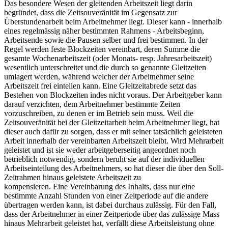
Das besondere Wesen der gleitenden Arbeitszeit liegt darin
begründet, dass die Zeitsouveränität im Gegensatz zur
Überstundenarbeit beim Arbeitnehmer liegt. Dieser kann - innerhalb
eines regelmässig näher bestimmten Rahmens - Arbeitsbeginn,
Arbeitsende sowie die Pausen selber und frei bestimmen. In der
Regel werden feste Blockzeiten vereinbart, deren Summe die
gesamte Wochenarbeitszeit (oder Monats- resp. Jahresarbeitszeit)
wesentlich unterschreitet und die durch so genannte Gleitzeiten
umlagert werden, während welcher der Arbeitnehmer seine
Arbeitszeit frei einteilen kann. Eine Gleitzeitabrede setzt das
Bestehen von Blockzeiten indes nicht voraus. Der Arbeitgeber kann
darauf verzichten, dem Arbeitnehmer bestimmte Zeiten
vorzuschreiben, zu denen er im Betrieb sein muss. Weil die
Zeitsouveränität bei der Gleitzeitarbeit beim Arbeitnehmer liegt, hat
dieser auch dafür zu sorgen, dass er mit seiner tatsächlich geleisteten
Arbeit innerhalb der vereinbarten Arbeitszeit bleibt. Wird Mehrarbeit
geleistet und ist sie weder arbeitgeberseitig angeordnet noch
betrieblich notwendig, sondern beruht sie auf der individuellen
Arbeitseinteilung des Arbeitnehmers, so hat dieser die über den Soll-
Zeitrahmen hinaus geleistete Arbeitszeit zu
kompensieren. Eine Vereinbarung des Inhalts, dass nur eine
bestimmte Anzahl Stunden von einer Zeitperiode auf die andere
übertragen werden kann, ist dabei durchaus zulässig. Für den Fall,
dass der Arbeitnehmer in einer Zeitperiode über das zulässige Mass
hinaus Mehrarbeit geleistet hat, verfällt diese Arbeitsleistung ohne