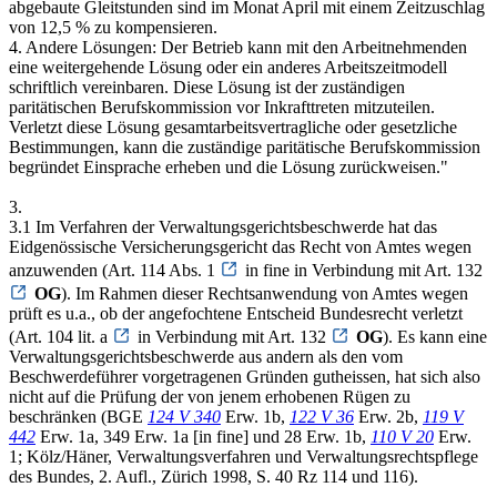
abgebaute Gleitstunden sind im Monat April mit einem Zeitzuschlag
von 12,5 % zu kompensieren.
4. Andere Lösungen: Der Betrieb kann mit den Arbeitnehmenden
eine weitergehende Lösung oder ein anderes Arbeitszeitmodell
schriftlich vereinbaren. Diese Lösung ist der zuständigen
paritätischen Berufskommission vor Inkrafttreten mitzuteilen.
Verletzt diese Lösung gesamtarbeitsvertragliche oder gesetzliche
Bestimmungen, kann die zuständige paritätische Berufskommission
begründet Einsprache erheben und die Lösung zurückweisen."
3.
3.1 Im Verfahren der Verwaltungsgerichtsbeschwerde hat das
Eidgenössische Versicherungsgericht das Recht von Amtes wegen
anzuwenden (Art. 114 Abs. 1
in fine in Verbindung mit Art. 132
OG
). Im Rahmen dieser Rechtsanwendung von Amtes wegen
prüft es u.a., ob der angefochtene Entscheid Bundesrecht verletzt
(Art. 104 lit. a
in Verbindung mit Art. 132
OG
). Es kann eine
Verwaltungsgerichtsbeschwerde aus andern als den vom
Beschwerdeführer vorgetragenen Gründen gutheissen, hat sich also
nicht auf die Prüfung der von jenem erhobenen Rügen zu
beschränken (BGE
124 V 340
Erw. 1b,
122 V 36
Erw. 2b,
119 V
442
Erw. 1a, 349 Erw. 1a [in fine] und 28 Erw. 1b,
110 V 20
Erw.
1; Kölz/Häner, Verwaltungsverfahren und Verwaltungsrechtspflege
des Bundes, 2. Aufl., Zürich 1998, S. 40 Rz 114 und 116).