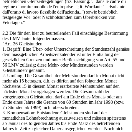
betrieblichen Gleitzeitregelungen (frz. Fassung: '.. dans le cadre du
régime d'horaire mobile de l'entreprise...'; it. Wortlaut: '... risultante
dall'orario di lavoro flessibile dell'azienda...') sowie betrieblich
festgelegte Vor- oder Nachholstunden zum Überbrücken von
Feiertagen."
2.2 Die für den hier zu beurteilenden Fall einschlägige Bestimmung
des LMV lautet folgendermassen:
"Art. 26 Gleitstunden
1. Begriff: Eine Über- oder Unterschreitung der Stundenzahl gemäss
dem massgeblichen Arbeitszeitkalender ist unter Einhaltung der
gesetzlichen Grenzen und unter Berücksichtigung von Art. 55 und
56 LMV zulässig; diese Mehr- oder Minderstunden werden
'Gleitstunden' genannt.
2. Umfang: Die Gesamtheit der Mehrstunden darf im Monat nicht
mehr als 15 betragen, d.h. es dürfen auf den folgenden Monat
höchstens 15 in diesem Monat erarbeitete Mehrstunden auf den
nächsten Monat vorgetragen werden. Die Gesamtzahl der
vorgetragenen Gleitstunden darf am Ende eines Monats oder am
Ende eines Jahres die Grenze von 60 Stunden im Jahr 1998 (bzw.
75 Stunden ab 1999) nicht überschreiten.
3. Kompensation: Entstandene Gleitstunden sind auf der
monatlichen Lohnabrechnung auszuweisen und müssen spätestens
ab Januar des folgenden Jahres bis Ende März des betreffenden
Jahres in Zeit zu gleicher Dauer ausgeglichen werden. Noch nicht