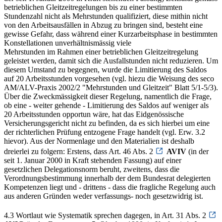
betrieblichen Gleitzeitregelungen bis zu einer bestimmten
Stundenzahl nicht als Mehrstunden qualifiziert, diese mithin nicht
von den Arbeitsausfällen in Abzug zu bringen sind, besteht eine
gewisse Gefahr, dass während einer Kurzarbeitsphase in bestimmten
Konstellationen unverhältnismässig viele
Mehrstunden im Rahmen einer betrieblichen Gleitzeitregelung
geleistet werden, damit sich die Ausfallstunden nicht reduzieren. Um
diesem Umstand zu begegnen, wurde die Limitierung des Saldos
auf 20 Arbeitsstunden vorgesehen (vgl. hiezu die Weisung des seco
AM/ALV-Praxis 2002/2 "Mehrstunden und Gleitzeit" Blatt 5/1-5/3).
Über die Zweckmässigkeit dieser Regelung, namentlich die Frage,
ob eine - weiter gehende - Limitierung des Saldos auf weniger als
20 Arbeitsstunden opportun wäre, hat das Eidgenössische
Versicherungsgericht nicht zu befinden, da es sich hierbei um eine
der richterlichen Prüfung entzogene Frage handelt (vgl. Erw. 3.2
hievor). Aus der Normenlage und den Materialien ist deshalb
dreierlei zu folgern: Erstens, dass Art. 46 Abs. 2
AVIV
(in der
seit 1. Januar 2000 in Kraft stehenden Fassung) auf einer
gesetzlichen Delegationsnorm beruht, zweitens, dass die
Verordnungsbestimmung innerhalb der dem Bundesrat delegierten
Kompetenzen liegt und - drittens - dass die fragliche Regelung auch
aus anderen Gründen weder verfassungs- noch gesetzwidrig ist.
4.3 Wortlaut wie Systematik sprechen dagegen, in Art. 31 Abs. 2