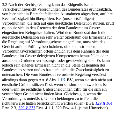
3.2 Nach der Rechtsprechung kann das Eidgenössische
Versicherungsgericht Verordnungen des Bundesrates grundsätzlich,
von hier nicht in Betracht fallenden Ausnahmen abgesehen, auf ihre
Rechtmässigkeit hin überprüfen. Bei (unselbstständigen)
Verordnungen, die sich auf eine gesetzliche Delegation stützen, prüft
es, ob sie sich in den Grenzen der dem Bundesrat im Gesetz
eingeräumten Befugnisse halten. Wird dem Bundesrat durch die
gesetzliche Delegation ein sehr weiter Spielraum des Ermessens für
die Regelung auf Verordnungsebene eingeräumt, muss sich das
Gericht auf die Prüfung beschränken, ob die umstrittenen
Verordnungsvorschriften offensichtlich aus dem Rahmen der dem
Bundesrat im Gesetz delegierten Kompetenzen herausfallen oder
aus andern Gründen verfassungs- oder gesetzwidrig sind. Es kann
jedoch sein eigenes Ermessen nicht an die Stelle desjenigen des
Bundesrates setzen und es hat auch nicht die Zweckmässigkeit zu
untersuchen. Die vom Bundesrat verordnete Regelung verstösst
allerdings dann gegen Art. 8 Abs. 1
BV
, wenn sie sich nicht auf
ernsthafte Gründe stützen lässt, wenn sie sinn- oder zwecklos ist
oder wenn sie rechtliche Unterscheidungen trifft, für die sich ein
vernünftiger Grund nicht finden lässt. Gleiches gilt, wenn die
Verordnung es unterlässt, Unterscheidungen zu treffen, die
richtigerweise hätten berücksichtigt werden sollen (BGE
129 II 164
Erw. 2.3,
129 V 271
Erw. 4.1.1, 329 Erw. 4.1, je mit Hinweisen).