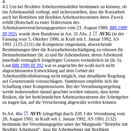
4.
4.1 Um bei flexiblen Arbeitszeitmodellen bestimmen zu können, ob
ein Arbeitsausfall vorliegt, und sicherzustellen, dass die Kurzarbeit
auch bei Betrieben mit flexiblen Arbeitszeitsystemen ihren Zweck
erfüllt (Botschaft zu einer Teilrevision des
Arbeitslosenversicherungsgesetzes vom 23. August 1989,
BBl 1989
III 392
), wurde dem Bundesrat in Art. 31 Abs. 2
AVIG
(in der
Fassung vom 5. Oktober 1990, in Kraft seit 1. Januar 1992, AS
1991 2125-2131) die Kompetenz eingeräumt, abweichende
Bestimmungen über die Kurzarbeitsentschädigung zu erlassen für
Heimarbeitnehmer (lit. a) und für Arbeitnehmer, deren Arbeitszeit
innerhalb vertraglich festgelegter Grenzen veränderlich ist (lit. b).
Laut
BBl 1989 III 392
war es angesichts der wohl noch nicht
abgeschlossenen Entwicklung auf dem Gebiet der
Arbeitszeitflexibilisierung nicht möglich, eine detaillierte Regelung
auf Gesetzesstufe vorzuschlagen. Stattdessen empfehle sich die
Schaffung einer Kompetenznorm. Bei der Verordnungsregelung
werde insbesondere darauf geachtet werden müssen, dass keine
Risiken, die bei herkömmlichen Arbeitszeitsystemen der Arbeitgeber
zu tragen hat, auf die Versicherung abgewälzt werden können.
In Art. 46a
AVIV
(eingefügt durch Ziff. I der Verordnung vom
28. August 1991, in Kraft seit 1. Januar 1992, AS 1991 2132)
bestimmte der Verordnungsgeber unter der Marginalie "Betriebe mit
flexibler Arbeitszeit", dass für Arbeitnehmer mit flexiblem