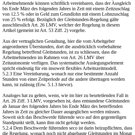
Arbeitnehmende können schriftlich vereinbaren, dass der Ausgleich
bis Ende März des folgenden Jahres in Zeit mit einem Zeitzuschlag
von 12.5 % oder in Geld zum Grundlohn mit einem Lohnzuschlag
von 25 % erfolgt. Bezüglich der Gleitstunden-Regelung gälte
ausschliesslich Art. 26 LMV, welcher der Regelung in diesem
Artikel (gemeint ist Art. 53 Ziff. 2) vorgehe.
Aus der vertraglichen Gestaltung, hier die vom Arbeitgeber
angeordneten Überstunden, dort die ausdrücklich vorbehaltene
Regelung betreffend Gleitstunden, ist zu schliessen, dass die
Arbeitnehmenden im Rahmen von Art. 26 LMV über
Zeitautonomie verfügen. Das systematische Auslegungselement
spricht eindeutig für ein insoweit flexibles Arbeitszeitmodell.
5.2.3 Eine Vereinbarung, wonach nur eine bestimmte Anzahl
Stunden von einer Zeitperiode auf die andere übertragen werden
kann, ist zulässig (Erw. 5.1.3 hievor).
Analoges hat zu gelten, wenn, wie im hier zu beurteilenden Fall in
Art. 26 Ziff. 3 LMV, vorgesehen ist, dass entstandene Gleitstunden
ab Januar des folgenden Jahres bis Ende März des betreffenden
Jahres in Zeit zu gleicher Dauer ausgeglichen werden müssen.
Soweit sich das Beschwerde führende seco auf den gegenteiligen
Standpunkt stellt, kann ihm nicht gefolgt werden.
5.2.4 Dem Beschwerde führenden seco ist darin beizupflichten, dass
die Regelung, wonach noch nicht abgebaute Gleitstunden im Monat