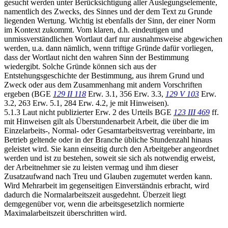
gesucht werden unter Berücksichtigung aller Auslegungselemente,
namentlich des Zwecks, des Sinnes und der dem Text zu Grunde
liegenden Wertung. Wichtig ist ebenfalls der Sinn, der einer Norm
im Kontext zukommt. Vom klaren, d.h. eindeutigen und
unmissverständlichen Wortlaut darf nur ausnahmsweise abgewichen
werden, u.a. dann nämlich, wenn triftige Gründe dafür vorliegen,
dass der Wortlaut nicht den wahren Sinn der Bestimmung
wiedergibt. Solche Gründe können sich aus der
Entstehungsgeschichte der Bestimmung, aus ihrem Grund und
Zweck oder aus dem Zusammenhang mit andern Vorschriften
ergeben (BGE
129 II 118
Erw. 3.1, 356 Erw. 3.3,
129 V 103
Erw.
3.2, 263 Erw. 5.1, 284 Erw. 4.2, je mit Hinweisen).
5.1.3 Laut nicht publizierter Erw. 2 des Urteils BGE
123 III 469
ff.
mit Hinweisen gilt als Überstundenarbeit Arbeit, die über die im
Einzelarbeits-, Normal- oder Gesamtarbeitsvertrag vereinbarte, im
Betrieb geltende oder in der Branche übliche Stundenzahl hinaus
geleistet wird. Sie kann einseitig durch den Arbeitgeber angeordnet
werden und ist zu bestehen, soweit sie sich als notwendig erweist,
der Arbeitnehmer sie zu leisten vermag und ihm dieser
Zusatzaufwand nach Treu und Glauben zugemutet werden kann.
Wird Mehrarbeit im gegenseitigen Einverständnis erbracht, wird
dadurch die Normalarbeitszeit ausgedehnt. Überzeit liegt
demgegenüber vor, wenn die arbeitsgesetzlich normierte
Maximalarbeitszeit überschritten wird.