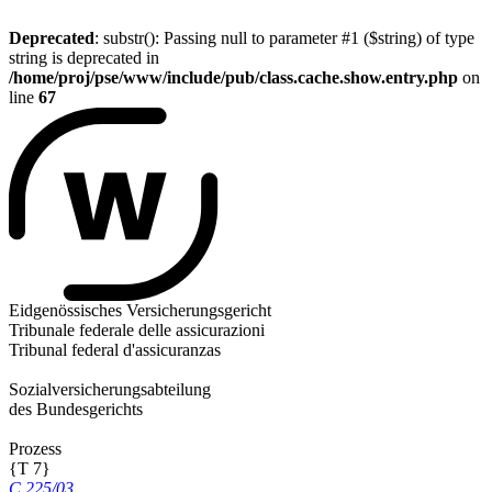
Deprecated
: substr(): Passing null to parameter #1 ($string) of type
string is deprecated in
/home/proj/pse/www/include/pub/class.cache.show.entry.php
on
line
67
Eidgenössisches Versicherungsgericht
Tribunale federale delle assicurazioni
Tribunal federal d'assicuranzas
Sozialversicherungsabteilung
des Bundesgerichts
Prozess
{T 7}
C 225/03