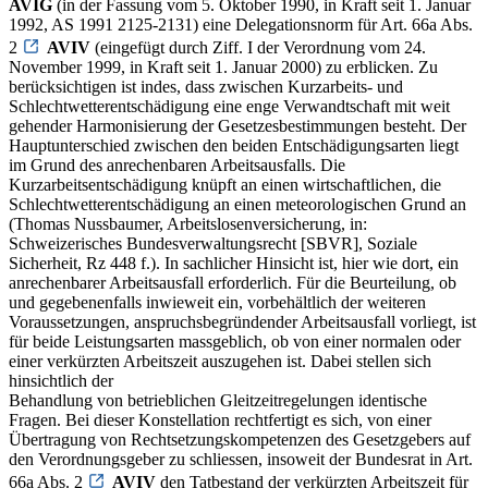
AVIG
(in der Fassung vom 5. Oktober 1990, in Kraft seit 1. Januar
1992, AS 1991 2125-2131) eine Delegationsnorm für Art. 66a Abs.
2
AVIV
(eingefügt durch Ziff. I der Verordnung vom 24.
November 1999, in Kraft seit 1. Januar 2000) zu erblicken. Zu
berücksichtigen ist indes, dass zwischen Kurzarbeits- und
Schlechtwetterentschädigung eine enge Verwandtschaft mit weit
gehender Harmonisierung der Gesetzesbestimmungen besteht. Der
Hauptunterschied zwischen den beiden Entschädigungsarten liegt
im Grund des anrechenbaren Arbeitsausfalls. Die
Kurzarbeitsentschädigung knüpft an einen wirtschaftlichen, die
Schlechtwetterentschädigung an einen meteorologischen Grund an
(Thomas Nussbaumer, Arbeitslosenversicherung, in:
Schweizerisches Bundesverwaltungsrecht [SBVR], Soziale
Sicherheit, Rz 448 f.). In sachlicher Hinsicht ist, hier wie dort, ein
anrechenbarer Arbeitsausfall erforderlich. Für die Beurteilung, ob
und gegebenenfalls inwieweit ein, vorbehältlich der weiteren
Voraussetzungen, anspruchsbegründender Arbeitsausfall vorliegt, ist
für beide Leistungsarten massgeblich, ob von einer normalen oder
einer verkürzten Arbeitszeit auszugehen ist. Dabei stellen sich
hinsichtlich der
Behandlung von betrieblichen Gleitzeitregelungen identische
Fragen. Bei dieser Konstellation rechtfertigt es sich, von einer
Übertragung von Rechtsetzungskompetenzen des Gesetzgebers auf
den Verordnungsgeber zu schliessen, insoweit der Bundesrat in Art.
66a Abs. 2
AVIV
den Tatbestand der verkürzten Arbeitszeit für