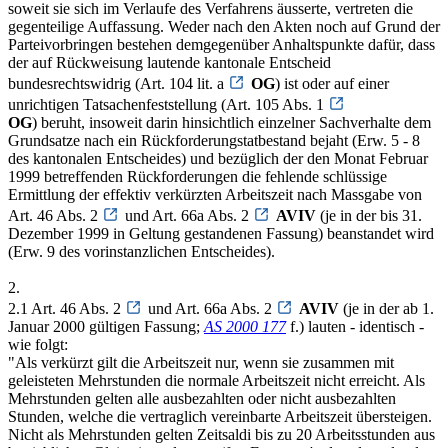
soweit sie sich im Verlaufe des Verfahrens äusserte, vertreten die
gegenteilige Auffassung. Weder nach den Akten noch auf Grund der
Parteivorbringen bestehen demgegenüber Anhaltspunkte dafür, dass
der auf Rückweisung lautende kantonale Entscheid
bundesrechtswidrig (Art. 104 lit. a
OG
) ist oder auf einer
unrichtigen Tatsachenfeststellung (Art. 105 Abs. 1
OG
) beruht, insoweit darin hinsichtlich einzelner Sachverhalte dem
Grundsatze nach ein Rückforderungstatbestand bejaht (Erw. 5 - 8
des kantonalen Entscheides) und bezüglich der den Monat Februar
1999 betreffenden Rückforderungen die fehlende schlüssige
Ermittlung der effektiv verkürzten Arbeitszeit nach Massgabe von
Art. 46 Abs. 2
und Art. 66a Abs. 2
AVIV
(je in der bis 31.
Dezember 1999 in Geltung gestandenen Fassung) beanstandet wird
(Erw. 9 des vorinstanzlichen Entscheides).
2.
2.1 Art. 46 Abs. 2
und Art. 66a Abs. 2
AVIV
(je in der ab 1.
Januar 2000 gültigen Fassung;
AS 2000 177
f.) lauten - identisch -
wie folgt:
"Als verkürzt gilt die Arbeitszeit nur, wenn sie zusammen mit
geleisteten Mehrstunden die normale Arbeitszeit nicht erreicht. Als
Mehrstunden gelten alle ausbezahlten oder nicht ausbezahlten
Stunden, welche die vertraglich vereinbarte Arbeitszeit übersteigen.
Nicht als Mehrstunden gelten Zeitsaldi bis zu 20 Arbeitsstunden aus