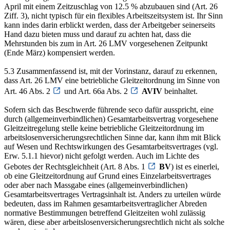
April mit einem Zeitzuschlag von 12.5 % abzubauen sind (Art. 26
Ziff. 3), nicht typisch für ein flexibles Arbeitszeitsystem ist. Ihr Sinn
kann indes darin erblickt werden, dass der Arbeitgeber seinerseits
Hand dazu bieten muss und darauf zu achten hat, dass die
Mehrstunden bis zum in Art. 26 LMV vorgesehenen Zeitpunkt
(Ende März) kompensiert werden.
5.3 Zusammenfassend ist, mit der Vorinstanz, darauf zu erkennen,
dass Art. 26 LMV eine betriebliche Gleitzeitordnung im Sinne von
Art. 46 Abs. 2
und Art. 66a Abs. 2
AVIV
beinhaltet.
Sofern sich das Beschwerde führende seco dafür ausspricht, eine
durch (allgemeinverbindlichen) Gesamtarbeitsvertrag vorgesehene
Gleitzeitregelung stelle keine betriebliche Gleitzeitordnung im
arbeitslosenversicherungsrechtlichen Sinne dar, kann ihm mit Blick
auf Wesen und Rechtswirkungen des Gesamtarbeitsvertrages (vgl.
Erw. 5.1.1 hievor) nicht gefolgt werden. Auch im Lichte des
Gebotes der Rechtsgleichheit (Art. 8 Abs. 1
BV
) ist es einerlei,
ob eine Gleitzeitordnung auf Grund eines Einzelarbeitsvertrages
oder aber nach Massgabe eines (allgemeinverbindlichen)
Gesamtarbeitsvertrages Vertragsinhalt ist. Anders zu urteilen würde
bedeuten, dass im Rahmen gesamtarbeitsvertraglicher Abreden
normative Bestimmungen betreffend Gleitzeiten wohl zulässig
wären, diese aber arbeitslosenversicherungsrechtlich nicht als solche