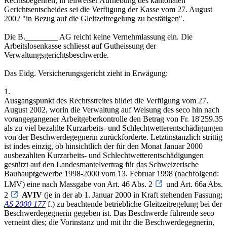
Rechtsbegehren, in teilweiser Aufhebung des kantonalen
Gerichtsentscheides sei die Verfügung der Kasse vom 27. August
2002 "in Bezug auf die Gleitzeitregelung zu bestätigen".
Die B.________ AG reicht keine Vernehmlassung ein. Die
Arbeitslosenkasse schliesst auf Gutheissung der
Verwaltungsgerichtsbeschwerde.
Das Eidg. Versicherungsgericht zieht in Erwägung:
1.
Ausgangspunkt des Rechtsstreites bildet die Verfügung vom 27.
August 2002, worin die Verwaltung auf Weisung des seco hin nach
vorangegangener Arbeitgeberkontrolle den Betrag von Fr. 18'259.35
als zu viel bezahlte Kurzarbeits- und Schlechtwetterentschädigungen
von der Beschwerdegegnerin zurückforderte. Letztinstanzlich strittig
ist indes einzig, ob hinsichtlich der für den Monat Januar 2000
ausbezahlten Kurzarbeits- und Schlechtwetterentschädigungen
gestützt auf den Landesmantelvertrag für das Schweizerische
Bauhauptgewerbe 1998-2000 vom 13. Februar 1998 (nachfolgend:
LMV) eine nach Massgabe von Art. 46 Abs. 2
und Art. 66a Abs.
2
AVIV
(je in der ab 1. Januar 2000 in Kraft stehenden Fassung;
AS 2000 177
f.) zu beachtende betriebliche Gleitzeitregelung bei der
Beschwerdegegnerin gegeben ist. Das Beschwerde führende seco
verneint dies; die Vorinstanz und mit ihr die Beschwerdegegnerin,