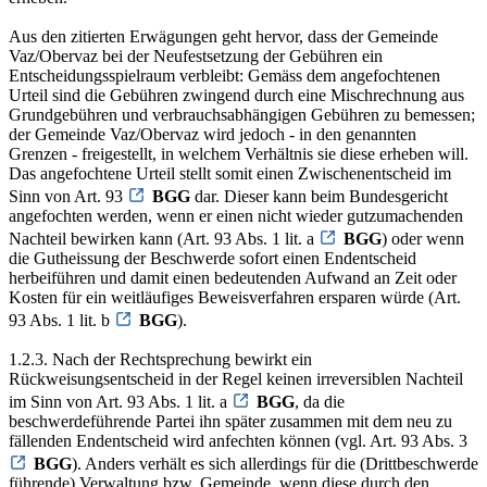
Aus den zitierten Erwägungen geht hervor, dass der Gemeinde
Vaz/Obervaz bei der Neufestsetzung der Gebühren ein
Entscheidungsspielraum verbleibt: Gemäss dem angefochtenen
Urteil sind die Gebühren zwingend durch eine Mischrechnung aus
Grundgebühren und verbrauchsabhängigen Gebühren zu bemessen;
der Gemeinde Vaz/Obervaz wird jedoch - in den genannten
Grenzen - freigestellt, in welchem Verhältnis sie diese erheben will.
Das angefochtene Urteil stellt somit einen Zwischenentscheid im
Sinn von Art. 93
BGG
dar. Dieser kann beim Bundesgericht
angefochten werden, wenn er einen nicht wieder gutzumachenden
Nachteil bewirken kann (Art. 93 Abs. 1 lit. a
BGG
) oder wenn
die Gutheissung der Beschwerde sofort einen Endentscheid
herbeiführen und damit einen bedeutenden Aufwand an Zeit oder
Kosten für ein weitläufiges Beweisverfahren ersparen würde (Art.
93 Abs. 1 lit. b
BGG
).
1.2.3. Nach der Rechtsprechung bewirkt ein
Rückweisungsentscheid in der Regel keinen irreversiblen Nachteil
im Sinn von Art. 93 Abs. 1 lit. a
BGG
, da die
beschwerdeführende Partei ihn später zusammen mit dem neu zu
fällenden Endentscheid wird anfechten können (vgl. Art. 93 Abs. 3
BGG
). Anders verhält es sich allerdings für die (Drittbeschwerde
führende) Verwaltung bzw. Gemeinde, wenn diese durch den