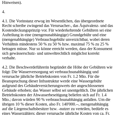
Hinweisen).
4.
4.1. Die Vorinstanz erwog im Wesentlichen, das übergeordnete
Recht schreibe zwingend das Verursacher-, das Äquivalenz- und das
Kostendeckungsprinzip vor. Für wiederkehrende Gebühren sei eine
Aufteilung in eine (mengenunabhängige) Grundgebühr und eine
(mengenabhängige) Verbrauchsgebühr unverzichtbar, wobei deren
Verhältnis mindestens 50 % zu 50 % bzw. maximal 75 % zu 25 %
betragen müsse. Nur so könne erreicht werden, dass der Konsument
sich gewässerschutz- und umweltrechtlich möglichst korrekt
verhalte.
4.2. Die Beschwerdeführerin begründet die Höhe der Gebühren wie
folgt: Die Wasserversorgung sei verbrauchsunabhängig und
verursache jährliche Betriebskosten von Fr. 1.2 Mio. Für die
Beanspruchung dieser Infrastruktur werde eine Wassergebühr
aufgrund des Gebäudeversicherungswerts der angeschlossenen
Gebäude erhoben; das Wasser selbst sei unentgeltlich. Die jährlichen
Betriebskosten der Abwasserbeseitigung beliefen sich auf Fr. 1.4
Mio.; davon würden 90 % verbrauchsunabhängig anfallen. Um die
übrigen 10 % dieser Kosten, also Fr. 140'000.--, mengenabhängig
auf die Liegenschaftsbesitzer bzw. -nutzer zu verteilen, bedürfe es
eines Wasserzählers; dieser verursache jährliche Kosten von ca. Fr.