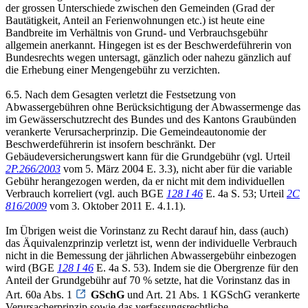
der grossen Unterschiede zwischen den Gemeinden (Grad der
Bautätigkeit, Anteil an Ferienwohnungen etc.) ist heute eine
Bandbreite im Verhältnis von Grund- und Verbrauchsgebühr
allgemein anerkannt. Hingegen ist es der Beschwerdeführerin von
Bundesrechts wegen untersagt, gänzlich oder nahezu gänzlich auf
die Erhebung einer Mengengebühr zu verzichten.
6.5. Nach dem Gesagten verletzt die Festsetzung von
Abwassergebühren ohne Berücksichtigung der Abwassermenge das
im Gewässerschutzrecht des Bundes und des Kantons Graubünden
verankerte Verursacherprinzip. Die Gemeindeautonomie der
Beschwerdeführerin ist insofern beschränkt. Der
Gebäudeversicherungswert kann für die Grundgebühr (vgl. Urteil
2P.266/2003
vom 5. März 2004 E. 3.3), nicht aber für die variable
Gebühr herangezogen werden, da er nicht mit dem individuellen
Verbrauch korreliert (vgl. auch BGE
128 I 46
E. 4a S. 53; Urteil
2C
816/2009
vom 3. Oktober 2011 E. 4.1.1).
Im Übrigen weist die Vorinstanz zu Recht darauf hin, dass (auch)
das Äquivalenzprinzip verletzt ist, wenn der individuelle Verbrauch
nicht in die Bemessung der jährlichen Abwassergebühr einbezogen
wird (BGE
128 I 46
E. 4a S. 53). Indem sie die Obergrenze für den
Anteil der Grundgebühr auf 70 % setzte, hat die Vorinstanz das in
Art. 60a Abs. 1
GSchG
und Art. 21 Abs. 1 KGSchG verankerte
Verursacherprinzip sowie das verfassungsrechtliche