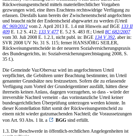
Rückweisungsentscheid mittels materiellrechtlicher Vorgaben
gezwungen wird, eine ihres Erachtens rechtswidrige Verfügung zu
erlassen. Diesfalls kann bereits der Zwischenentscheid angefochten
und braucht nicht der Endentscheid abgewartet zu werden (Urteil
8C 969/2012
vom 2. April 2013 E. 1.4 mit Hinweis auf BGE
133 II
409
E. 1.2 S. 412;
133 V 477
E. 5.2 S. 483 ff.; Urteil
8C 682/2007
vom 30. Juli 2008 E. 1.2.1, nicht publ. in: BGE
134 V 392
, aber in:
SVR 2008 UV Nr. 31 S. 115; ferner HANSJÖRG SEILER,
Rückweisungsentscheide in der neueren Sozialversicherungspraxis
des Bundesgerichts, in: Sozialversicherungsrechtstagung 2008, S.
35 f.).
Die Gemeinde Vaz/Obervaz wird im angefochtenen Urteil
verpflichtet, die Gebühren unter Beachtung bestimmter, im Urteil
genannter Grundsätze neu festzusetzen. Sofern die zu erlassende
Verfügung zum Vorteil der Grundeigentümer ausfällt, hätten diese
ihrerseits keinen Anlass, dagegen vorzugehen, so dass - würde der
irreversible Nachteil verneint - das vorinstanzliche Urteil keiner
bundesgerichtlichen Überprüfung unterzogen werden könnte. In
dieser Konstellation führt somit der Rückweisungsentscheid zu
einem nicht wieder gutzumachenden Nachteil; die Voraussetzungen
von Art. 93 Abs. 1 lit. a
BGG
sind erfüllt.
1.3. Die Beschwerde in öffentlich-rechtlichen Angelegenheiten ist