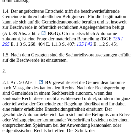
somit zulässig.
1.4. Der angefochtene Entscheid trifft die beschwerdeführende
Gemeinde in ihren hoheitlichen Befugnissen. Für die Legitimation
kann sie sich auf die Gemeindeautonomie berufen und ist insoweit
zur Beschwerde in öffentlich-rechtlichen Angelegenheiten befugt
(Art. 89 Abs. 2 lit. c
BGG
). Ob ihr tatsächlich Autonomie
zukommt, ist eine Frage der materiellen Beurteilung (BGE
136 I
265
E. 1.3 S. 268, 404 E. 1.1.3 S. 407;
135 I 43
E. 1.2 S. 45).
1.5. Nach dem Gesagten sind die Sachurteilsvoraussetzungen erfüllt;
auf die Beschwerde ist einzutreten.
2.
2.1. Art. 50 Abs. 1
BV
gewährleistet die Gemeindeautonomie
nach Massgabe des kantonalen Rechts. Nach der Rechtsprechung
sind Gemeinden in einem Sachbereich autonom, wenn das
kantonale Recht diesen nicht abschliessend ordnet, sondern ihn ganz
oder teilweise der Gemeinde zur Regelung überlässt und ihr dabei
eine relativ erhebliche Entscheidungsfreiheit einräumt. Der
geschützte Autonomiebereich kann sich auf die Befugnis zum Erlass
oder Vollzug eigener kommunaler Vorschriften beziehen oder einen
entsprechenden Spielraum bei der Anwendung kantonalen oder
eidgenössischen Rechts betreffen. Der Schutz der