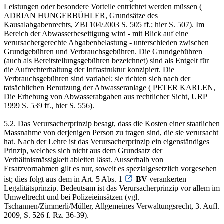
Leistungen oder besondere Vorteile entrichtet werden müssen (
ADRIAN HUNGERBÜHLER, Grundsätze des
Kausalabgabenrechts, ZBl 104/2003 S. 505 ff.; hier S. 507). Im
Bereich der Abwasserbeseitigung wird - mit Blick auf eine
verursachergerechte Abgabenbelastung - unterschieden zwischen
Grundgebühren und Verbrauchsgebühren. Die Grundgebühren
(auch als Bereitstellungsgebühren bezeichnet) sind als Entgelt für
die Aufrechterhaltung der Infrastruktur konzipiert. Die
Verbrauchsgebühren sind variabel; sie richten sich nach der
tatsächlichen Benutzung der Abwasseranlage ( PETER KARLEN,
Die Erhebung von Abwasserabgaben aus rechtlicher Sicht, URP
1999 S. 539 ff., hier S. 556).
5.2. Das Verursacherprinzip besagt, dass die Kosten einer staatlichen
Massnahme von derjenigen Person zu tragen sind, die sie verursacht
hat. Nach der Lehre ist das Verursacherprinzip ein eigenständiges
Prinzip, welches sich nicht aus dem Grundsatz der
Verhältnismässigkeit ableiten lässt. Ausserhalb von
Ersatzvornahmen gilt es nur, soweit es spezialgesetzlich vorgesehen
ist; dies folgt aus dem in Art. 5 Abs. 1
BV
verankerten
Legalitätsprinzip. Bedeutsam ist das Verursacherprinzip vor allem im
Umweltrecht und bei Polizeieinsätzen (vgl.
Tschannen/Zimmerli/Müller, Allgemeines Verwaltungsrecht, 3. Aufl.
2009, S. 526 f. Rz. 36-39).