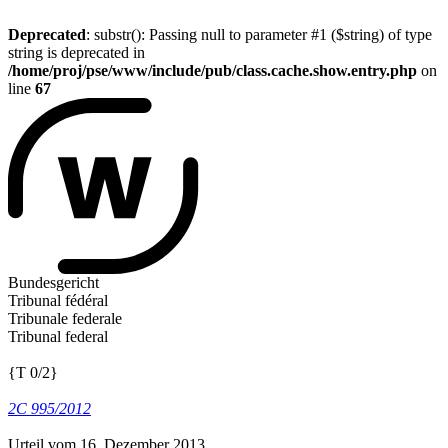
Deprecated
: substr(): Passing null to parameter #1 ($string) of type
string is deprecated in
/home/proj/pse/www/include/pub/class.cache.show.entry.php
on
line
67
Bundesgericht
Tribunal fédéral
Tribunale federale
Tribunal federal
{T 0/2}
2C 995/2012
Urteil vom 16. Dezember 2013