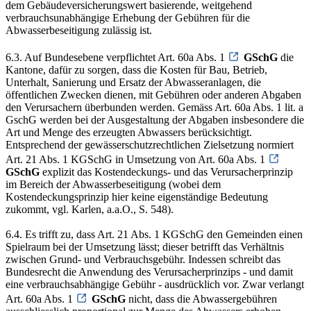
dem Gebäudeversicherungswert basierende, weitgehend
verbrauchsunabhängige Erhebung der Gebühren für die
Abwasserbeseitigung zulässig ist.
6.3. Auf Bundesebene verpflichtet Art. 60a Abs. 1
GSchG
die
Kantone, dafür zu sorgen, dass die Kosten für Bau, Betrieb,
Unterhalt, Sanierung und Ersatz der Abwasseranlagen, die
öffentlichen Zwecken dienen, mit Gebühren oder anderen Abgaben
den Verursachern überbunden werden. Gemäss Art. 60a Abs. 1 lit. a
GschG werden bei der Ausgestaltung der Abgaben insbesondere die
Art und Menge des erzeugten Abwassers berücksichtigt.
Entsprechend der gewässerschutzrechtlichen Zielsetzung normiert
Art. 21 Abs. 1 KGSchG in Umsetzung von Art. 60a Abs. 1
GSchG
explizit das Kostendeckungs- und das Verursacherprinzip
im Bereich der Abwasserbeseitigung (wobei dem
Kostendeckungsprinzip hier keine eigenständige Bedeutung
zukommt, vgl. Karlen, a.a.O., S. 548).
6.4. Es trifft zu, dass Art. 21 Abs. 1 KGSchG den Gemeinden einen
Spielraum bei der Umsetzung lässt; dieser betrifft das Verhältnis
zwischen Grund- und Verbrauchsgebühr. Indessen schreibt das
Bundesrecht die Anwendung des Verursacherprinzips - und damit
eine verbrauchsabhängige Gebühr - ausdrücklich vor. Zwar verlangt
Art. 60a Abs. 1
GSchG
nicht, dass die Abwassergebühren