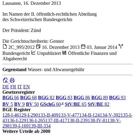
Lausanne, 16. Dezember 2013
Im Namen der II. öffentlich-rechtlichen Abteilung
des Schweizerischen Bundesgerichts
Der Präsident: Zünd
Die Gerichtsschreiberin: Genner
2C_995/2012
16. Dezember 2013
03. Januar 2014
Bundesgericht
Unpubliziert
Öffentliche Finanzen und
Abgaberecht
Gegenstand
Wasser- und Abwassergebühr
DE
FR
IT
EN
Gesetzesregister
BGG
66
BGG
68
BGG
82
BGG
83
BGG
86
BGG
89
BGG
93
a
BV
5
BV
9
BV
50
GSchG
60
StV/BE
65
StV/BE
82
BGE Register
128-I-46
129-I-290
133-II-409
133-V-477
134-II-124
134-V-392
135-I-
43
136-I-229
136-I-265
137-III-417
138-II-239
138-IV-81
138-V-
298
139-I-169
139-III-334
Weitere Urteile ab 2000