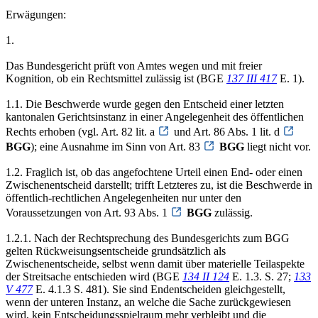
Erwägungen:
1.
Das Bundesgericht prüft von Amtes wegen und mit freier
Kognition, ob ein Rechtsmittel zulässig ist (BGE
137 III 417
E. 1).
1.1. Die Beschwerde wurde gegen den Entscheid einer letzten
kantonalen Gerichtsinstanz in einer Angelegenheit des öffentlichen
Rechts erhoben (vgl. Art. 82 lit. a
und Art. 86 Abs. 1 lit. d
BGG
); eine Ausnahme im Sinn von Art. 83
BGG
liegt nicht vor.
1.2. Fraglich ist, ob das angefochtene Urteil einen End- oder einen
Zwischenentscheid darstellt; trifft Letzteres zu, ist die Beschwerde in
öffentlich-rechtlichen Angelegenheiten nur unter den
Voraussetzungen von Art. 93 Abs. 1
BGG
zulässig.
1.2.1. Nach der Rechtsprechung des Bundesgerichts zum BGG
gelten Rückweisungsentscheide grundsätzlich als
Zwischenentscheide, selbst wenn damit über materielle Teilaspekte
der Streitsache entschieden wird (BGE
134 II 124
E. 1.3. S. 27;
133
V 477
E. 4.1.3 S. 481). Sie sind Endentscheiden gleichgestellt,
wenn der unteren Instanz, an welche die Sache zurückgewiesen
wird, kein Entscheidungsspielraum mehr verbleibt und die