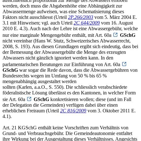
ausschliesslich proportional zur Menge des Abwassers erhoben
werden, doch muss die Abgabenhöhe eine Abhängigkeit zur
Abwassermenge aufweisen, was eine Schematisierung dieses
Faktors nicht ausschliesst (Urteil
2P.266/2003
vom 5. März 2004 E.
3.1 mit Hinweisen; vgl. auch Urteil
2C 644/2009
vom 16. August
2010 E. 4.3). Auch nach der Lehre ist eine Abwassergebühr, welche
nur eine marginale Mengengebühr enthält, mit Art. 60a
GSchG
nicht vereinbar (Hans W. Stutz, Schweizerisches Abwasserrecht,
2008, S. 193). Aus diesen Grundlagen ergibt sich eindeutig, dass bei
der Bemessung der Abwassergebühr die Menge des erzeugten
Abwassers nicht gänzlich ignoriert werden kann. In den
parlamentarischen Beratungen zur Einführung von Art. 60a
GSchG
war sogar die Rede davon, dass die Abwassergebühren von
Bundesrechts wegen im Umfang von 50 % bis 65 %
mengenabhängig ausgestaltet werden
sollten (Karlen, a.a.O., S. 550). Die schliesslich verabschiedete
föderalistische Lösung überlässt es den Kantonen, in welcher Form
sie Art. 60a
GSchG
konkretisieren wollen; diese (und im Fall
der Delegation die Gemeinden) verfügen dabei über einen
erheblichen Freiraum (Urteil
2C 816/2009
vom 3. Oktober 2011 E.
4.1).
Art. 21 KGSchG enthält keine Vorschriften zum Verhältnis von
Grund- und Verbrauchsgebühr. Die Gemeindeautonomie entfaltet
ihre Wirkung bei der Ausgestaltung dieses Verhältnisses. Angesichts