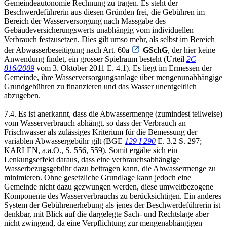
Gemeindeautonomie Rechnung zu tragen. Es steht der
Beschwerdeführerin aus diesen Gründen frei, die Gebühren im
Bereich der Wasserversorgung nach Massgabe des
Gebäudeversicherungswerts unabhängig vom individuellen
Verbrauch festzusetzen. Dies gilt umso mehr, als selbst im Bereich
der Abwasserbeseitigung nach Art. 60a
GSchG
, der hier keine
Anwendung findet, ein grosser Spielraum besteht (Urteil
2C
816/2009
vom 3. Oktober 2011 E. 4.1). Es liegt im Ermessen der
Gemeinde, ihre Wasserversorgungsanlage über mengenunabhängige
Grundgebühren zu finanzieren und das Wasser unentgeltlich
abzugeben.
7.4. Es ist anerkannt, dass die Abwassermenge (zumindest teilweise)
vom Wasserverbrauch abhängt, so dass der Verbrauch an
Frischwasser als zulässiges Kriterium für die Bemessung der
variablen Abwassergebühr gilt (BGE
129 I 290
E. 3.2 S. 297;
KARLEN, a.a.O., S. 556, 559). Somit ergäbe sich ein
Lenkungseffekt daraus, dass eine verbrauchsabhängige
Wasserbezugsgebühr dazu beitragen kann, die Abwassermenge zu
minimieren. Ohne gesetzliche Grundlage kann jedoch eine
Gemeinde nicht dazu gezwungen werden, diese umweltbezogene
Komponente des Wasserverbrauchs zu berücksichtigen. Ein anderes
System der Gebührenerhebung als jenes der Beschwerdeführerin ist
denkbar, mit Blick auf die dargelegte Sach- und Rechtslage aber
nicht zwingend, da eine Verpflichtung zur mengenabhängigen