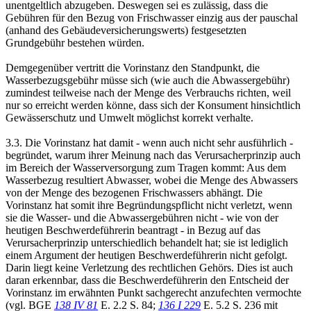
unentgeltlich abzugeben. Deswegen sei es zulässig, dass die
Gebühren für den Bezug von Frischwasser einzig aus der pauschal
(anhand des Gebäudeversicherungswerts) festgesetzten
Grundgebühr bestehen würden.
Demgegenüber vertritt die Vorinstanz den Standpunkt, die
Wasserbezugsgebühr müsse sich (wie auch die Abwassergebühr)
zumindest teilweise nach der Menge des Verbrauchs richten, weil
nur so erreicht werden könne, dass sich der Konsument hinsichtlich
Gewässerschutz und Umwelt möglichst korrekt verhalte.
3.3. Die Vorinstanz hat damit - wenn auch nicht sehr ausführlich -
begründet, warum ihrer Meinung nach das Verursacherprinzip auch
im Bereich der Wasserversorgung zum Tragen kommt: Aus dem
Wasserbezug resultiert Abwasser, wobei die Menge des Abwassers
von der Menge des bezogenen Frischwassers abhängt. Die
Vorinstanz hat somit ihre Begründungspflicht nicht verletzt, wenn
sie die Wasser- und die Abwassergebühren nicht - wie von der
heutigen Beschwerdeführerin beantragt - in Bezug auf das
Verursacherprinzip unterschiedlich behandelt hat; sie ist lediglich
einem Argument der heutigen Beschwerdeführerin nicht gefolgt.
Darin liegt keine Verletzung des rechtlichen Gehörs. Dies ist auch
daran erkennbar, dass die Beschwerdeführerin den Entscheid der
Vorinstanz im erwähnten Punkt sachgerecht anzufechten vermochte
(vgl. BGE
138 IV 81
E. 2.2 S. 84;
136 I 229
E. 5.2 S. 236 mit