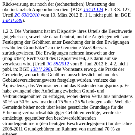
Rückweisung nur noch der (rechnerischen) Umsetzung des
oberinstanzlich Angeordneten dient (BGE
134 II 124
E. 1.3 S. 127;
Urteil
2C 638/2010
vom 19. März 2012 E. 1.1, nicht publ. in: BGE
138 II 239
).
1.2.2. Die Vorinstanz hat im Dispositiv ihres Urteils die Beschwerde
gutgeheissen, soweit sie darauf eintrat, und die Angelegenheit "zur
Festlegung der Gebühren unter Beachtung der in den Erwägungen
erwähnten Grundsätze" an die Gemeinde Vaz/Obervaz
zurückgewiesen. Die Erwägungen nehmen insoweit an der
(möglichen) Rechtskraft des Dispositivs teil, als darin auf sie
verwiesen wird (Urteil
9C 58/2012
vom 8. Juni 2012 E. 4.2, nicht
publ. in: BGE
138 V 298
). Die Vorinstanz erwog, die Praxis der
Gemeinde, wonach die Gebühren ausschliesslich anhand des
Gebäudeversicherungswerts festgelegt würden, verletze das
Äquivalenz-, das Verursacher- und das Kostendeckungsprinzip. Es
habe zwingend eine Aufteilung zwischen Grund- und
Verbrauchsgebühren zu erfolgen, wobei deren Verhältnis mindestens
50 % zu 50 % bzw. maximal 75 % zu 25 % betragen solle. Weil die
Gemeinde bisher noch über keine gesetzliche Grundlage für die
Erhebung verbrauchsabhängiger Gebühren verfüge, werde sie
ermächtigt, gegenüber den beschwerdeführenden
Grundeigentümern (den heutigen Beschwerdegegnern) für die Jahre
2008-2011 Grundgebühren im Rahmen von maximal 70 % zu
erheben.