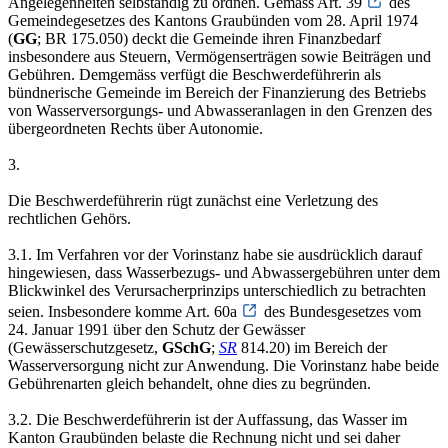
Angelegenheiten selbständig zu ordnen. Gemäss Art. 39
des
Gemeindegesetzes des Kantons Graubünden vom 28. April 1974
(
GG
; BR 175.050) deckt die Gemeinde ihren Finanzbedarf
insbesondere aus Steuern, Vermögenserträgen sowie Beiträgen und
Gebühren. Demgemäss verfügt die Beschwerdeführerin als
bündnerische Gemeinde im Bereich der Finanzierung des Betriebs
von Wasserversorgungs- und Abwasseranlagen in den Grenzen des
übergeordneten Rechts über Autonomie.
3.
Die Beschwerdeführerin rügt zunächst eine Verletzung des
rechtlichen Gehörs.
3.1. Im Verfahren vor der Vorinstanz habe sie ausdrücklich darauf
hingewiesen, dass Wasserbezugs- und Abwassergebühren unter dem
Blickwinkel des Verursacherprinzips unterschiedlich zu betrachten
seien. Insbesondere komme Art. 60a
des Bundesgesetzes vom
24. Januar 1991 über den Schutz der Gewässer
(Gewässerschutzgesetz,
GSchG
;
SR
814.20) im Bereich der
Wasserversorgung nicht zur Anwendung. Die Vorinstanz habe beide
Gebührenarten gleich behandelt, ohne dies zu begründen.
3.2. Die Beschwerdeführerin ist der Auffassung, das Wasser im
Kanton Graubünden belaste die Rechnung nicht und sei daher