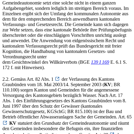
Gemeindeautonomie setzt eine solche nicht in einem ganzen
Aufgabengebiet, sondern lediglich im streitigen Bereich voraus. Im
Einzelnen ergibt sich der Umfang der kommunalen Autonomie aus
dem für den entsprechenden Bereich anwendbaren kantonalen
Verfassungs- und Gesetzesrecht. Die Gemeinde kann sich dagegen
zur Wehr setzen, dass eine kantonale Behörde ihre Prüfungsbefugnis
überschreitet oder die einschlägigen Vorschriften unrichtig auslegt
und anwendet. Die Anwendung von eidgenössischem Recht und
kantonalem Verfassungsrecht prüft das Bundesgericht mit freier
Kognition, die Handhabung von kantonalem Gesetzes- und
Verordnungsrecht unter
dem Gesichtswinkel des Willkürverbots (BGE
139 I 169
E. 6.1 S.
172 f. mit Hinweisen).
2.2. Gemäss Art. 82 Abs. 1
der Verfassung des Kantons
Graubünden vom 18. Mai 2003/14. September 2003 (
KV
; BR
110.100) sorgen Kanton und Gemeinden für die angemessene
Versorgung des Kantonsgebiets bezüglich Wasser. Nach Art. 17
Abs. 1 des Einführungsgesetzes des Kantons Graubünden vom 8.
Juni 1997 über den Schutz der Gewässer (kantonales
Gewässerschutzgesetz, KGSchG; BR 815.100) ist der Bau und
Betrieb öffentlicher Abwasseranlagen Sache der Gemeinden. Art. 65
KV
statuiert den Grundsatz der Gemeindeautonomie und räumt
den Gemeinden insbesondere die Befugnis ein, ihre finanziellen