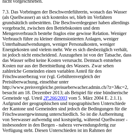
nicht vorgeschrieben.
7.3. Das Vorbringen der Beschwerdeführerin, wonach das Wasser
(als Quellwasser) an sich kostenlos sei, blieb im Verfahren
grundsätzlich unbestritten. Die Beschwerdegegner haben allerdings
vorgebracht, zwischen den Betriebskosten und dem
Mengenverbrauch bestehe fraglos eine gewisse Relation. Weniger
Verbrauch führe zu kleiner dimensionierten Anlagen, weniger
Unterhaltsaufwendungen, weniger Personalkosten, weniger
Energiekosten und vielem mehr. Wie es sich diesbezüglich verhält,
ist jedoch nicht entscheidend. Auszugehen ist von der Tatsache, dass
das Wasser selbst keine Kosten verursacht. Demnach entstehen
Kosten nur aus der Bereitstellung des Wassers. Zwar sehen
zahlreiche Gemeinden einen variablen Anteil für den
Frischwasserbezug vor (vgl. Gebührenvergleich der
Preisüberwachung, einsehbar unter
http://www.preisvergleiche.preisueberwacher.admin.ch/?z=3&c=2,
besucht am 18. Dezember 2013; als Beispiel für eine bündnerische
Gemeinde vgl. Urteil
2P.266/2003
vom 5. März 2004 E. 2.1.1).
Aufgrund der geographischen und topographischen Unterschiede
der Kantone und Gemeinden sind jedoch die Bedingungen für die
Frischwassergewinnung unterschiedlich. So ist die Aufbereitung
von Seewasser aufwendig und kostspielig, während Quellwasser -
insbesondere in den Bergen - nahezu verwendungsfertig zur
Verfügung steht. Diesen Unterschieden ist im Rahmen der