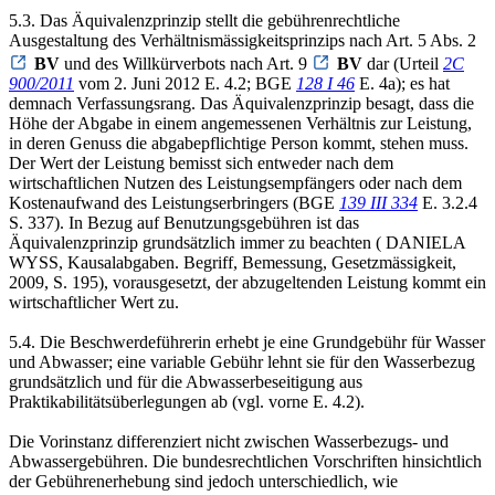
5.3. Das Äquivalenzprinzip stellt die gebührenrechtliche
Ausgestaltung des Verhältnismässigkeitsprinzips nach Art. 5 Abs. 2
BV
und des Willkürverbots nach Art. 9
BV
dar (Urteil
2C
900/2011
vom 2. Juni 2012 E. 4.2; BGE
128 I 46
E. 4a); es hat
demnach Verfassungsrang. Das Äquivalenzprinzip besagt, dass die
Höhe der Abgabe in einem angemessenen Verhältnis zur Leistung,
in deren Genuss die abgabepflichtige Person kommt, stehen muss.
Der Wert der Leistung bemisst sich entweder nach dem
wirtschaftlichen Nutzen des Leistungsempfängers oder nach dem
Kostenaufwand des Leistungserbringers (BGE
139 III 334
E. 3.2.4
S. 337). In Bezug auf Benutzungsgebühren ist das
Äquivalenzprinzip grundsätzlich immer zu beachten ( DANIELA
WYSS, Kausalabgaben. Begriff, Bemessung, Gesetzmässigkeit,
2009, S. 195), vorausgesetzt, der abzugeltenden Leistung kommt ein
wirtschaftlicher Wert zu.
5.4. Die Beschwerdeführerin erhebt je eine Grundgebühr für Wasser
und Abwasser; eine variable Gebühr lehnt sie für den Wasserbezug
grundsätzlich und für die Abwasserbeseitigung aus
Praktikabilitätsüberlegungen ab (vgl. vorne E. 4.2).
Die Vorinstanz differenziert nicht zwischen Wasserbezugs- und
Abwassergebühren. Die bundesrechtlichen Vorschriften hinsichtlich
der Gebührenerhebung sind jedoch unterschiedlich, wie