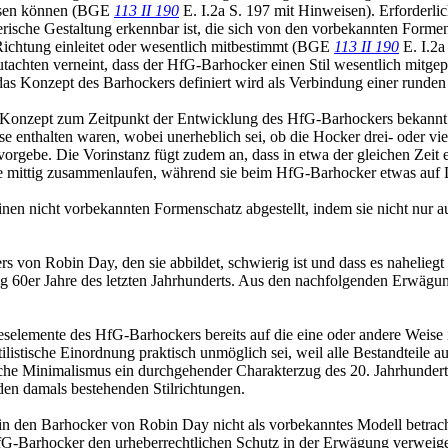
essen können (BGE
113 II 190
E. I.2a S. 197 mit Hinweisen). Erforderlich
lerische Gestaltung erkennbar ist, die sich von den vorbekannten Formen
Richtung einleitet oder wesentlich mitbestimmt (BGE
113 II 190
E. I.2a
utachten verneint, dass der HfG-Barhocker einen Stil wesentlich mitg
s Konzept des Barhockers definiert wird als Verbindung einer runden S
ieses Konzept zum Zeitpunkt der Entwicklung des HfG-Barhockers bekannt
 enthalten waren, wobei unerheblich sei, ob die Hocker drei- oder vier
m vorgebe. Die Vorinstanz fügt zudem an, dass in etwa der gleichen Zeit
che mittig zusammenlaufen, während sie beim HfG-Barhocker etwas auf D
inen nicht vorbekannten Formenschatz abgestellt, indem sie nicht nur 
kers von Robin Day, den sie abbildet, schwierig ist und dass es nahelie
 60er Jahre des letzten Jahrhunderts. Aus den nachfolgenden Erwägunge
deselemente des HfG-Barhockers bereits auf die eine oder andere Weise 
listische Einordnung praktisch unmöglich sei, weil alle Bestandteile au
sche Minimalismus ein durchgehender Charakterzug des 20. Jahrhundert 
 den damals bestehenden Stilrichtungen.
n den Barhocker von Robin Day nicht als vorbekanntes Modell betrachtet.
 HfG-Barhocker den urheberrechtlichen Schutz in der Erwägung verweig