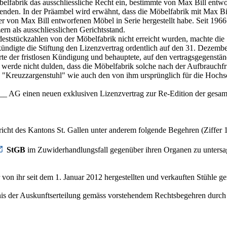
elfabrik das ausschliessliche Recht ein, bestimmte von Max Bill entwo
rwenden. In der Präambel wird erwähnt, dass die Möbelfabrik mit Max
r von Max Bill entworfenen Möbel in Serie hergestellt habe. Seit 1966
ern als ausschliesslichen Gerichtsstand.
tstückzahlen von der Möbelfabrik nicht erreicht wurden, machte die S
digte die Stiftung den Lizenzvertrag ordentlich auf den 31. Dezember
te der fristlosen Kündigung und behauptete, auf den vertragsgegenstän
e werde nicht dulden, dass die Möbelfabrik solche nach der Aufbrauchfr
nen "Kreuzzargenstuhl" wie auch den von ihm ursprünglich für die Hoc
__ AG einen neuen exklusiven Lizenzvertrag zur Re-Edition der gesam
icht des Kantons St. Gallen unter anderem folgende Begehren (Ziffer 1 
StGB
im Zuwiderhandlungsfall gegenüber ihren Organen zu untersa
r von ihr seit dem 1. Januar 2012 hergestellten und verkauften Stühle g
bnis der Auskunftserteilung gemäss vorstehendem Rechtsbegehren durch 