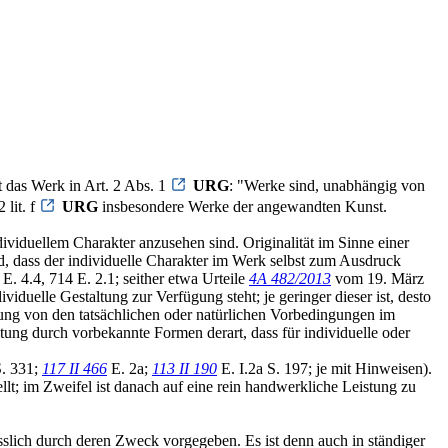
t das Werk in Art. 2 Abs. 1
URG
: "Werke sind, unabhängig von
 lit. f
URG
insbesondere Werke der angewandten Kunst.
ividuellem Charakter anzusehen sind. Originalität im Sinne einer
rd, dass der individuelle Charakter im Werk selbst zum Ausdruck
E. 4.4, 714 E. 2.1; seither etwa Urteile
4A 482/2013
vom 19. März
iduelle Gestaltung zur Verfügung steht; je geringer dieser ist, desto
pfung von den tatsächlichen oder natürlichen Vorbedingungen im
tung durch vorbekannte Formen derart, dass für individuelle oder
. 331;
117 II 466
E. 2a;
113 II 190
E. I.2a S. 197; je mit Hinweisen).
t; im Zweifel ist danach auf eine rein handwerkliche Leistung zu
esslich durch deren Zweck vorgegeben. Es ist denn auch in ständiger