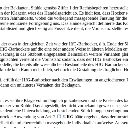
 der Beklagten, Stühle gemäss Ziffer 1 der Rechtsbegehren herzustellen
 der Klägerin wies das Handelsgericht ab. Es hielt fest, dass Hocker se
s letzten Jahrhunderts, wobei die vorliegend massgebende Fassung für 
eine reduzierte Formgebung aus. Das Handelsgericht definierte das Ko
tabilisiert und gleichzeitig als Fussstütze dient; die Vorinstanz stellt
.
er etwa in der gleichen Zeit wie der HfG-Barhocker, d.h. Ende der 50e
fG-Barhockers auf die eine oder andere Weise in älteren Modellen entha
n schräg in das Sitzbrett eingepassten Beinstollen weitere Varianten g
utachten verneint die Vorinstanz sodann, dass der HfG-Barhocker eine
delle, die bereits alle wesentlichen Bestandteile des HfG-Barhockers 
erkmale kein Raum mehr blieb, sei doch die Gestaltung des fraglichen H
i, erfüllt der HfG-Barhocker nach den Erwägungen im angefochtenen Ur
odann ein unlauteres Verhalten der Beklagten.
, es sei ihre Klage vollumfänglich gutzuheissen und die Kosten des kan
hocker von Robin Day abgestellt, der nicht vorbekannt gewesen sei, s
ine deutliche Unterscheidung zu bestehenden Stilrichtungen verlangt u
e korrekte Anwendung von Art. 2
URG
hätte ergeben, dass der umst
iheit die urheberrechtlich massgebende Individualität aufweise. Ausse