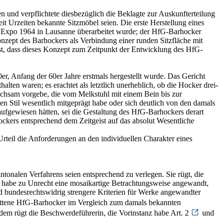
 und verpflichtete diesbezüglich die Beklagte zur Auskunfterteilung
it Urzeiten bekannte Sitzmöbel seien. Die erste Herstellung eines
die Expo 1964 in Lausanne überarbeitet wurde; der HfG-Barhocker
nzept des Barhockers als Verbindung einer runden Sitzfläche mit
e fest, dass dieses Konzept zum Zeitpunkt der Entwicklung des HfG-
r, Anfang der 60er Jahre erstmals hergestellt wurde. Das Gericht
lten waren; es erachtet als letztlich unerheblich, ob die Hocker drei-
leichsam vorgebe, die vom Melkstuhl mit einem Bein bis zur
n Stil wesentlich mitgeprägt habe oder sich deutlich von den damals
aufgewiesen hätten, sei die Gestaltung des HfG-Barhockers derart
ockers entsprechend dem Zeitgeist auf das absolut Wesentliche
teil die Anforderungen an den individuellen Charakter eines
tonalen Verfahrens seien entsprechend zu verlegen. Sie rügt, die
ie habe zu Unrecht eine mosaikartige Betrachtungsweise angewandt,
nd bundesrechtswidrig strengere Kriterien für Werke angewandter
rittene HfG-Barhocker im Vergleich zum damals bekannten
rdem rügt die Beschwerdeführerin, die Vorinstanz habe Art. 2
und