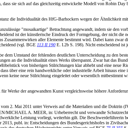
 dass sie sich auf das gleichzeitig entwickelte Modell von Robin Day 
rinstanz die Individualität des HfG-Barhockers wegen der Ähnlichkeit 
 unzulässige "mosaikartige" Betrachtung angewandt, indem sie den vor
heidend ist der künstlerische Eindruck der Formgebung, der nicht die n
das Zusammenwirken aller Elemente bestimmt wird. Dabei kann zwar di
tscheidend (vgl. BGE
113 II 190
E. I.2b S. 198). Nicht entscheidend ist 
abe dem Umstand der fehlenden deutlichen Unterscheidung zu den best
ungen an die Individualität eines Werks überspannt. Zwar hat das Bund
 Möbelstück von bisherigen Stilrichtungen klar abhebt und eine neue Ri
ass über eine rein handwerkliche oder industrielle Arbeit hinaus eine i
wenn keine neue Stilrichtung eingeleitet oder wesentlich mitbestimmt 
anz für Werke der angewandten Kunst vergleichsweise höhere Anforderung
vom 2. Mai 2011 unter Verweis auf die Materialien und die Doktrin 
HAEL A. MEER, in: Urheberrecht und verwandte Schutzrechte, SIWR
erkliche Leistung vorliegt, weiterhin gilt. Die Beschwerdeführerin be
r 2013, publ. in: Entscheidungen des Bundesgerichtshofes in Zivils
raxis des deutschen Höchstgerichts unter Verweis auf BGE
75 II 355
S.