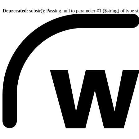
Deprecated
: substr(): Passing null to parameter #1 ($string) of type s