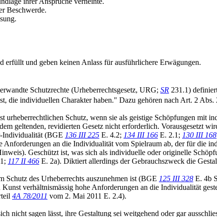
rundlage ihrer Ansprüche verneinte.
der Beschwerde.
ssung.
d erfüllt und geben keinen Anlass für ausführlichere Erwägungen.
verwandte Schutzrechte (Urheberrechtsgesetz, URG;
SR
231.1) definier
, die individuellen Charakter haben." Dazu gehören nach Art. 2 Abs. 2
 urheberrechtlichen Schutz, wenn sie als geistige Schöpfungen mit ind
em geltenden, revidierten Gesetz nicht erforderlich. Vorausgesetzt wi
r-Individualität (BGE
136 III 225
E. 4.2;
134 III 166
E. 2.1;
130 III 168
nforderungen an die Individualität vom Spielraum ab, der für die indiv
inweis). Geschützt ist, was sich als individuelle oder originelle Schö
31;
117 II 466
E. 2a). Diktiert allerdings der Gebrauchszweck die Gestal
 vom Schutz des Urheberrechts auszunehmen ist (BGE
125 III 328
E. 4b S
st verhältnismässig hohe Anforderungen an die Individualität gestell
teil
4A 78/2011
vom 2. Mai 2011 E. 2.4).
ch nicht sagen lässt, ihre Gestaltung sei weitgehend oder gar ausschli