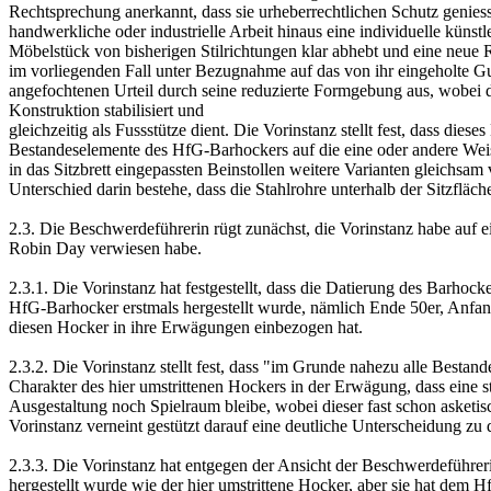
Rechtsprechung anerkannt, dass sie urheberrechtlichen Schutz geni
handwerkliche oder industrielle Arbeit hinaus eine individuelle künst
Möbelstück von bisherigen Stilrichtungen klar abhebt und eine neue 
im vorliegenden Fall unter Bezugnahme auf das von ihr eingeholte G
angefochtenen Urteil durch seine reduzierte Formgebung aus, wobei da
Konstruktion stabilisiert und
gleichzeitig als Fussstütze dient. Die Vorinstanz stellt fest, dass d
Bestandeselemente des HfG-Barhockers auf die eine oder andere Weise
in das Sitzbrett eingepassten Beinstollen weitere Varianten gleichsa
Unterschied darin bestehe, dass die Stahlrohre unterhalb der Sitzflä
2.3. Die Beschwerdeführerin rügt zunächst, die Vorinstanz habe auf e
Robin Day verwiesen habe.
2.3.1. Die Vorinstanz hat festgestellt, dass die Datierung des Barhoc
HfG-Barhocker erstmals hergestellt wurde, nämlich Ende 50er, Anfang
diesen Hocker in ihre Erwägungen einbezogen hat.
2.3.2. Die Vorinstanz stellt fest, dass "im Grunde nahezu alle Bestan
Charakter des hier umstrittenen Hockers in der Erwägung, dass eine sti
Ausgestaltung noch Spielraum bleibe, wobei dieser fast schon asketi
Vorinstanz verneint gestützt darauf eine deutliche Unterscheidung zu
2.3.3. Die Vorinstanz hat entgegen der Ansicht der Beschwerdeführeri
hergestellt wurde wie der hier umstrittene Hocker, aber sie hat dem