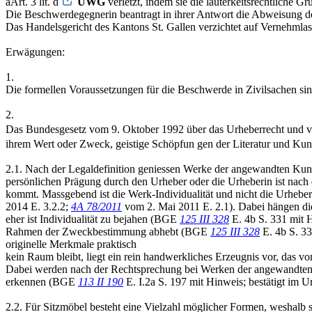
aArt. 3 lit. d
UWG
verletzt, indem sie die lauterkeitsrechtliche G
Die Beschwerdegegnerin beantragt in ihrer Antwort die Abweisung 
Das Handelsgericht des Kantons St. Gallen verzichtet auf Vernehmla
Erwägungen:
1.
Die formellen Voraussetzungen für die Beschwerde in Zivilsachen sin
2.
Das Bundesgesetz vom 9. Oktober 1992 über das Urheberrecht und 
ihrem Wert oder Zweck, geistige Schöpfun gen der Literatur und Kunst
2.1. Nach der Legaldefinition geniessen Werke der angewandten Kunst
persönlichen Prägung durch den Urheber oder die Urheberin ist nach d
kommt. Massgebend ist die Werk-Individualität und nicht die Urhebe
2014 E. 3.2.2;
4A 78/2011
vom 2. Mai 2011 E. 2.1). Dabei hängen die A
eher ist Individualität zu bejahen (BGE
125 III 328
E. 4b S. 331 mit H
Rahmen der Zweckbestimmung abhebt (BGE
125 III 328
E. 4b S. 3
originelle Merkmale praktisch
kein Raum bleibt, liegt ein rein handwerkliches Erzeugnis vor, das
Dabei werden nach der Rechtsprechung bei Werken der angewandten Kun
erkennen (BGE
113 II 190
E. I.2a S. 197 mit Hinweis; bestätigt im Ur
2.2. Für Sitzmöbel besteht eine Vielzahl möglicher Formen, weshalb si