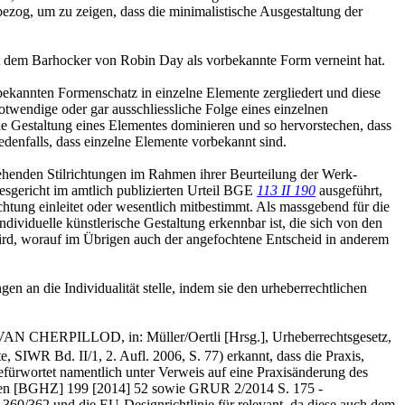
bezog, um zu zeigen, dass die minimalistische Ausgestaltung der
mit dem Barhocker von Robin Day als vorbekannte Form verneint hat.
bekannten Formenschatz in einzelne Elemente zergliedert und diese
otwendige oder gar ausschliessliche Folge eines einzelnen
e Gestaltung eines Elementes dominieren und so hervorstechen, dass
jedenfalls, dass einzelne Elemente vorbekannt sind.
ehenden Stilrichtungen im Rahmen ihrer Beurteilung der Werk-
esgericht im amtlich publizierten Urteil BGE
113 II 190
ausgeführt,
chtung einleitet oder wesentlich mitbestimmt. Als massgebend für die
ndividuelle künstlerische Gestaltung erkennbar ist, die sich von den
wird, worauf im Übrigen auch der angefochtene Entscheid in anderem
en an die Individualität stelle, indem sie den urheberrechtlichen
(IVAN CHERPILLOD, in: Müller/Oertli [Hrsg.], Urheberrechtsgesetz,
 Bd. II/1, 2. Aufl. 2006, S. 77) erkannt, dass die Praxis,
fürwortet namentlich unter Verweis auf eine Praxisänderung des
achen [BGHZ] 199 [2014] 52 sowie GRUR 2/2014 S. 175 -
 360/362 und die EU-Designrichtlinie für relevant, da diese auch dem