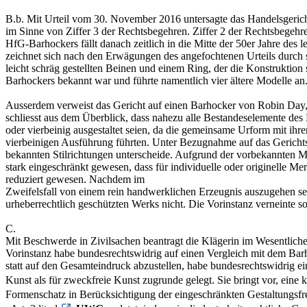
B.b. Mit Urteil vom 30. November 2016 untersagte das Handelsgericht
im Sinne von Ziffer 3 der Rechtsbegehren. Ziffer 2 der Rechtsbegehren
HfG-Barhockers fällt danach zeitlich in die Mitte der 50er Jahre de
zeichnet sich nach den Erwägungen des angefochtenen Urteils durch s
leicht schräg gestellten Beinen und einem Ring, der die Konstruktion s
Barhockers bekannt war und führte namentlich vier ältere Modelle an
Ausserdem verweist das Gericht auf einen Barhocker von Robin Day, d
schliesst aus dem Überblick, dass nahezu alle Bestandeselemente des H
oder vierbeinig ausgestaltet seien, da die gemeinsame Urform mit ihre
vierbeinigen Ausführung führten. Unter Bezugnahme auf das Gerichtsg
bekannten Stilrichtungen unterscheide. Aufgrund der vorbekannten Mo
stark eingeschränkt gewesen, dass für individuelle oder originelle M
reduziert gewesen. Nachdem im
Zweifelsfall von einem rein handwerklichen Erzeugnis auszugehen se
urheberrechtlich geschützten Werks nicht. Die Vorinstanz verneinte s
C.
Mit Beschwerde in Zivilsachen beantragt die Klägerin im Wesentlichen
Vorinstanz habe bundesrechtswidrig auf einen Vergleich mit dem Bar
statt auf den Gesamteindruck abzustellen, habe bundesrechtswidrig e
Kunst als für zweckfreie Kunst zugrunde gelegt. Sie bringt vor, ein
Formenschatz in Berücksichtigung der eingeschränkten Gestaltungsfre