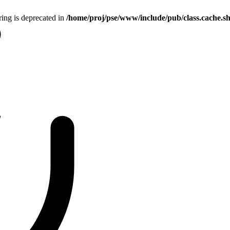
tring is deprecated in
/home/proj/pse/www/include/pub/class.cache.s