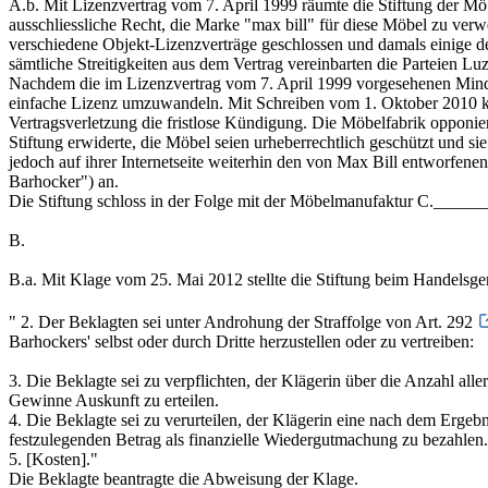
A.b. Mit Lizenzvertrag vom 7. April 1999 räumte die Stiftung der Möb
ausschliessliche Recht, die Marke "max bill" für diese Möbel zu ve
verschiedene Objekt-Lizenzverträge geschlossen und damals einige de
sämtliche Streitigkeiten aus dem Vertrag vereinbarten die Parteien Luz
Nachdem die im Lizenzvertrag vom 7. April 1999 vorgesehenen Mindes
einfache Lizenz umzuwandeln. Mit Schreiben vom 1. Oktober 2010 kün
Vertragsverletzung die fristlose Kündigung. Die Möbelfabrik opponier
Stiftung erwiderte, die Möbel seien urheberrechtlich geschützt und si
jedoch auf ihrer Internetseite weiterhin den von Max Bill entworfe
Barhocker") an.
Die Stiftung schloss in der Folge mit der Möbelmanufaktur C.______
B.
B.a. Mit Klage vom 25. Mai 2012 stellte die Stiftung beim Handelsger
" 2. Der Beklagten sei unter Androhung der Straffolge von Art. 292
Barhockers' selbst oder durch Dritte herzustellen oder zu vertreiben:
3. Die Beklagte sei zu verpflichten, der Klägerin über die Anzahl alle
Gewinne Auskunft zu erteilen.
4. Die Beklagte sei zu verurteilen, der Klägerin eine nach dem Erge
festzulegenden Betrag als finanzielle Wiedergutmachung zu bezahlen.
5. [Kosten]."
Die Beklagte beantragte die Abweisung der Klage.