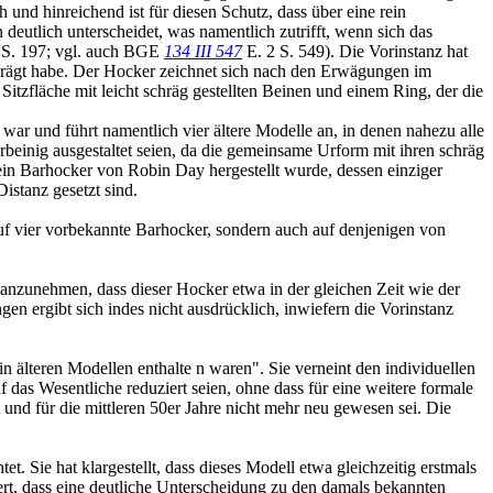
 und hinreichend ist für diesen Schutz, dass über eine rein
 deutlich unterscheidet, was namentlich zutrifft, wenn sich das
 S. 197; vgl. auch BGE
134 III 547
E. 2 S. 549). Die Vorinstanz hat
eprägt habe. Der Hocker zeichnet sich nach den Erwägungen im
itzfläche mit leicht schräg gestellten Beinen und einem Ring, der die
 war und führt namentlich vier ältere Modelle an, in denen nahezu alle
beinig ausgestaltet seien, da die gemeinsame Urform mit ihren schräg
 ein Barhocker von Robin Day hergestellt wurde, dessen einziger
istanz gesetzt sind.
auf vier vorbekannte Barhocker, sondern auch auf denjenigen von
gt anzunehmen, dass dieser Hocker etwa in der gleichen Zeit wie der
n ergibt sich indes nicht ausdrücklich, inwiefern die Vorinstanz
in älteren Modellen enthalte n waren". Sie verneint den individuellen
f das Wesentliche reduziert seien, ohne dass für eine weitere formale
und für die mittleren 50er Jahre nicht mehr neu gewesen sei. Die
 Sie hat klargestellt, dass dieses Modell etwa gleichzeitig erstmals
ert, dass eine deutliche Unterscheidung zu den damals bekannten