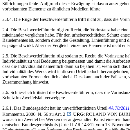
Stilrichtungen fehle. Aufgrund dieser Erwägung ist davon auszugehen,
vorbekannten Elemente zu ähnlichen Modellen führte.
2.3.4. Die Rüge der Beschwerdeführerin trifft nicht zu, dass die Vo
2.4. Die Beschwerdeführerin rügt zu Recht, die Vorinstanz habe eine
miteinander verglichen habe. Für den urheberrechtlichen Schutz entsc
Bauelementes ist, sondern durch die Gestaltung, Linienführung und 
es prägend wirkt. Aber der Vergleich einzelner Elemente ist nicht en
2.5. Die Beschwerdeführerin rügt sodann zu Recht, die Vorinstanz h
Individualität zu viel Bedeutung beigemessen und damit die Anforder
dass die Individualität namentlich dann zu bejahen ist, wenn sich das
Individualität des Werks wird in diesem Urteil jedoch hervorgehoben, d
vorbekannten Formen deutlich abhebt. Dies kann auch der Fall sein, 
Zusammenhang hinweist.
2.6. Schliesslich kritisiert die Beschwerdeführerin, dass die Vorinst
Schutz im Zweifelsfall verweigere.
2.6.1. Das Bundesgericht hat im unveröffentlichten Urteil
4A 78/2011
Kommentar, 2006, N. 56 zu Art. 2
URG
; ROLAND VON BÜREN/MIC
wonach im Zweifel bei Werken der angewandten Kunst eine rein handw
deutschen Bundesgerichtshofs (Urteil I ZR 143/12 vom 13. Novembe
"Geburtstagszug") eine Änderung der Rechtsprechung. Sie hält die P