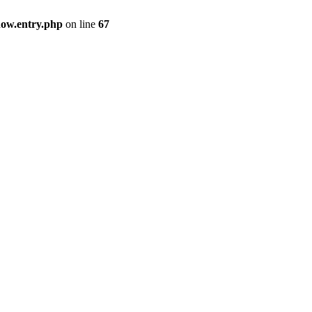
how.entry.php
on line
67