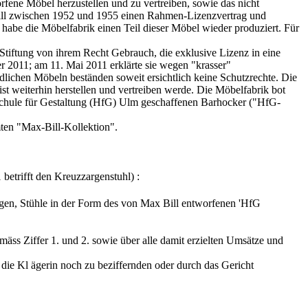
rfene Möbel herzustellen und zu vertreiben, sowie das nicht
 Bill zwischen 1952 und 1955 einen Rahmen-Lizenzvertrag und
 habe die Möbelfabrik einen Teil dieser Möbel wieder produziert. Für
tiftung von ihrem Recht Gebrauch, die exklusive Lizenz in eine
 2011; am 11. Mai 2011 erklärte sie wegen "krasser"
dlichen Möbeln beständen soweit ersichtlich keine Schutzrechte. Die
ist weiterhin herstellen und vertreiben werde. Die Möbelfabrik bot
hschule für Gestaltung (HfG) Ulm geschaffenen Barhocker ("HfG-
ten "Max-Bill-Kollektion".
betrifft den Kreuzzargenstuhl) :
gen, Stühle in der Form des von Max Bill entworfenen 'HfG
emäss Ziffer 1. und 2. sowie über alle damit erzielten Umsätze und
die Kl ägerin noch zu beziffernden oder durch das Gericht