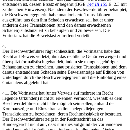
entstanden ist, dessen Ersatz er begehrt (BGE
144 III 155
E. 2.3 mit
zahlreichen Hinweisen). Nachdem der Beschwerdeführer behauptet,
die Beschwerdegegnerin habe unautorisierte Transaktionen
ausgeführt, aus dem ihm Schaden erwachsen sei, hat er unter
anderem diese Transaktionen (und den daraus erwachsenen
Schaden) substanziiert zu behaupten und zu beweisen. Die
Vorinstanz hat die Beweislast zutreffend verteilt.
4.
Der Beschwerdeführer rügt schliesslich, die Vorinstanz habe das
Recht auf Beweis verletzt, ihm das rechtliche Gehör verweigert und
überspitzt formalistisch gehandelt, indem sie mangels gehöriger
Behauptungen zu einzelnen, unautorisierten Transaktionen und dem
daraus entstandenen Schaden seine Beweisanträge auf Edition von
Unterlagen durch die Beschwerdegegnerin und die Einholung eines
Gutachtens abgelehnt hat.
4.1. Die Vorinstanz hat (unter Verweis auf mehrere im Recht
liegende Urkunden) nicht zu erkennen vermocht, weshalb es dem
Beschwerdeführer nicht hätte möglich sein sollen, anhand der
Kontoauszüge und Einzeltransaktionsbelege diejenigen
Transaktionen zu bezeichnen, deren Rechtmässigkeit er bestreitet.
Der Beschwerdeführer zeigt in der Rechtsschrift an das
Bundesgericht nicht auf, dass ihm dies aufgrund der vorhandenen
Unterlagen nicht möglich war, indem er in allgemeiner Weise