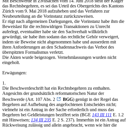
Mit Beschwerde in Zivilsachen vom 14. Juni 2018 stellt der Kläger
das Rechtsbegehren, es sei das Urteil des Obergerichts des Kantons
Zürich vom 9. Mai 2018 aufzuheben und das Verfahren zur
Neubeurteilung an die Vorinstanz zurückzuweisen.
Er rügt nach allgemeinen Darlegungen, die Vorinstanz habe ihm die
Beweislast für die rechtswidrigen Transaktionen zu Unrecht
auferlegt, eventualiter habe sie den Sachverhalt willkürlich
gewürdigt, sie habe ihm sodann das rechtliche Gehör verweigert,
indem sie Beweise nicht abgenommen habe und ausserdem mit
ihren Anforderungen an den Schadennachweis das Verbot des
überspitzten Formalismus verletzt.
Die Akten wurde beigezogen. Vernehmlassungen wurden nicht
eingeholt.
Erwägungen:
1.
Die Beschwerdeschrift hat ein Rechtsbegehren zu enthalten.
Angesichts der grundsätzlich reformatorischen Natur der
Beschwerde (Art. 107 Abs. 2
BGG
) genügt in der Regel das
Begehren auf Aufhebung des angefochtenen Entscheides nicht;
vielmehr ist ein Antrag in der Sache erforderlich und muss das
Begehren bei Geldleistungen beziffert sein (BGE
143 III 111
E. 1.2
mit Hinweisen;
134 III 235
E. 2 S. 237). Immerhin ist ein Antrag auf
Rückweisung zulässig und allein angebracht, wenn wie hier die