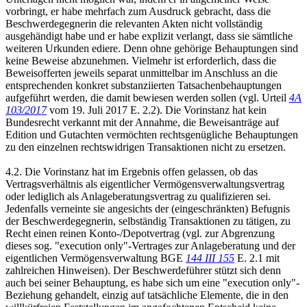
vorbringt, er habe mehrfach zum Ausdruck gebracht, dass die
Beschwerdegegnerin die relevanten Akten nicht vollständig
ausgehändigt habe und er habe explizit verlangt, dass sie sämtliche
weiteren Urkunden ediere. Denn ohne gehörige Behauptungen sind
keine Beweise abzunehmen. Vielmehr ist erforderlich, dass die
Beweisofferten jeweils separat unmittelbar im Anschluss an die
entsprechenden konkret substanziierten Tatsachenbehauptungen
aufgeführt werden, die damit bewiesen werden sollen (vgl. Urteil
4A
103/2017
vom 19. Juli 2017 E. 2.2). Die Vorinstanz hat kein
Bundesrecht verkannt mit der Annahme, die Beweisanträge auf
Edition und Gutachten vermöchten rechtsgenügliche Behauptungen
zu den einzelnen rechtswidrigen Transaktionen nicht zu ersetzen.
4.2. Die Vorinstanz hat im Ergebnis offen gelassen, ob das
Vertragsverhältnis als eigentlicher Vermögensverwaltungsvertrag
oder lediglich als Anlageberatungsvertrag zu qualifizieren sei.
Jedenfalls verneinte sie angesichts der (eingeschränkten) Befugnis
der Beschwerdegegnerin, selbständig Transaktionen zu tätigen, zu
Recht einen reinen Konto-/Depotvertrag (vgl. zur Abgrenzung
dieses sog. "execution only"-Vertrages zur Anlageberatung und der
eigentlichen Vermögensverwaltung BGE
144 III 155
E. 2.1 mit
zahlreichen Hinweisen). Der Beschwerdeführer stützt sich denn
auch bei seiner Behauptung, es habe sich um eine "execution only"-
Beziehung gehandelt, einzig auf tatsächliche Elemente, die in den