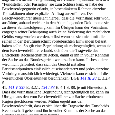
"Fundstellen oder Passagen" sie zum Schluss kam, er habe der
Beschwerdegegnerin erlaubt, in beschränktem Rahmen einzelne
Transaktionen ohne expliziten Auftrag auszuführen. Der
Beschwerdeführer übersieht hierbei, dass die Vorinstanz sehr wohl
ausführte, anhand welcher in den Akten liegenden Dokumente sie
zu dieser Schlussfolgerung kam. Im Übrigen kann der Vorinstanz
entgegen seiner Behauptung auch keine Verletzung des rechtlichen
Gehörs vorgeworfen werden, selbst wenn sie sich nicht mit allen
seinen in der Berufungsschrift vorgebrachten Einwänden befasst
haben sollte. So gilt eine Begründung als rechtsgenüglich, wenn sie
dem Beschwerdeführer erlaubt, sich über die Tragweite des
Entscheids Rechenschaft zu geben, damit er ihn in voller Kenntnis
der Sache an das Bundesgericht weiterziehen kann. Insbesondere
wird nicht gefordert, dass sich das Gericht mit allen
Parteistandpunkten einlässlich auseinandersetzt und jedes einzelne
Vorbringen ausdrücklich widerlegt. Vielmehr kann es sich auf die
wesentlichen Überlegungen beschränken (BGE
141 III 28
E. 3.2.4
S.
41;
141 V 557
E. 3.2.1;
134 I 83
E. 4.1 S. 88; je mit Hinweisen).
Dass die vorinstanzliche Begründung rechtsgenüglich ist, kann im
Übrigen aus den vom Beschwerdeführer zur Sache erhobenen
Rügen geschlossen werden. Mithin ergeht aus der
Beschwerdeschrift, dass er sich über die Tragweite des Entscheids
Rechenschaft geben und ihn in voller Kenntnis der Sache an das