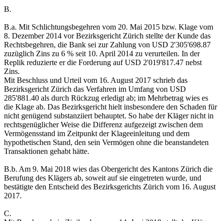
B.
B.a. Mit Schlichtungsbegehren vom 20. Mai 2015 bzw. Klage vom
8. Dezember 2014 vor Bezirksgericht Zürich stellte der Kunde das
Rechtsbegehren, die Bank sei zur Zahlung von USD 2'305'698.87
zuzüglich Zins zu 6 % seit 10. April 2014 zu verurteilen. In der
Replik reduzierte er die Forderung auf USD 2'019'817.47 nebst
Zins.
Mit Beschluss und Urteil vom 16. August 2017 schrieb das
Bezirksgericht Zürich das Verfahren im Umfang von USD
285'881.40 als durch Rückzug erledigt ab; im Mehrbetrag wies es
die Klage ab. Das Bezirksgericht hielt insbesondere den Schaden für
nicht genügend substanziiert behauptet. So habe der Kläger nicht in
rechtsgenüglicher Weise die Differenz aufgezeigt zwischen dem
Vermögensstand im Zeitpunkt der Klageeinleitung und dem
hypothetischen Stand, den sein Vermögen ohne die beanstandeten
Transaktionen gehabt hätte.
B.b. Am 9. Mai 2018 wies das Obergericht des Kantons Zürich die
Berufung des Klägers ab, soweit auf sie eingetreten wurde, und
bestätigte den Entscheid des Bezirksgerichts Zürich vom 16. August
2017.
C.