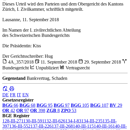
Dieses Urteil wird den Parteien und dem Obergericht des Kantons
Zürich, I. Zivilkammer, schriftlich mitgeteilt.
Lausanne, 11. September 2018
Im Namen der I. zivilrechtlichen Abteilung
des Schweizerischen Bundesgerichts
Die Präsidentin: Kiss
Der Gerichtsschreiber: Hug
4A_357/2018
11. September 2018
29. September 2018
Bundesgericht
Unpubliziert
Vertragsrecht
Gegenstand
Bankvertrag, Schaden
DE
FR
IT
EN
Gesetzesregister
BGG
66
BGG
68
BGG
95
BGG
97
BGG
105
BGG
107
BV
29
OR
42
OR
97
OR
398
ZGB
8
ZPO
53
BGE Register
128-III-271
130-III-591
132-III-626
134-I-83
134-III-235
135-III-
397
136-III-552
137-III-226
137-III-268
140-III-115
140-III-16
140-III-