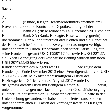
Sachverhalt:
A.
A.________ (Kunde, Kläger, Beschwerdeführer) eröffnete am 6.
November 2009 eine Konto- und Depotbeziehung bei der
C.________ Bank AG; diese wurde am 14. Dezember 2011 von der
B.________ Bank SA (Bank, Beklagte, Beschwerdegegnerin)
übernommen. Der Kunde unterhielt drei Konten und ein Depot bei
der Bank, welche über mehrere Zweigniederlassungen verfügt,
unter anderem in Zürich. Er bezahlte nach seiner Darstellung auf
seine Konten insgesamt USD 1'559'117.52 sowie EURO 22'127.--
ein. Nach Beendigung der Geschäftsbeziehung wurden ihm noch
USD 207'522.40 überwiesen.
Kundenberaterin des Klägers war D.________. Sie zeigte dem
Kunden per Ende Dezember 2013 einen Vermögensstand von USD
2'305'698.87 an. Mit - nicht rechtskräftigem - Urteil des
Bezirksgerichts Zürich vom 23. August 2017 wurde D.________,
die gemäss diesem Urteil mit richtigem Namen X.________ heisst,
unter anderem wegen mehrfacher ungetreuer Geschäftsbesorgung
zu einer Freiheitsstrafe von 30 Monaten verurteilt. Sie hatte in der
Untersuchung gestanden, sie habe unautorisierte Transaktionen
unter anderem auch zu Lasten der Vermögenswerte des Klägers
vorgenommen.