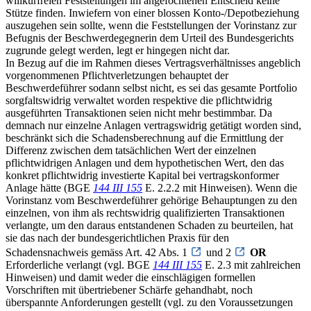
willkürfreien Feststellungen im angefochtenen Entscheid keine
Stütze finden. Inwiefern von einer blossen Konto-/Depotbeziehung
auszugehen sein sollte, wenn die Feststellungen der Vorinstanz zur
Befugnis der Beschwerdegegnerin dem Urteil des Bundesgerichts
zugrunde gelegt werden, legt er hingegen nicht dar.
In Bezug auf die im Rahmen dieses Vertragsverhältnisses angeblich
vorgenommenen Pflichtverletzungen behauptet der
Beschwerdeführer sodann selbst nicht, es sei das gesamte Portfolio
sorgfaltswidrig verwaltet worden respektive die pflichtwidrig
ausgeführten Transaktionen seien nicht mehr bestimmbar. Da
demnach nur einzelne Anlagen vertragswidrig getätigt worden sind,
beschränkt sich die Schadensberechnung auf die Ermittlung der
Differenz zwischen dem tatsächlichen Wert der einzelnen
pflichtwidrigen Anlagen und dem hypothetischen Wert, den das
konkret pflichtwidrig investierte Kapital bei vertragskonformer
Anlage hätte (BGE
144 III 155
E. 2.2.2 mit Hinweisen). Wenn die
Vorinstanz vom Beschwerdeführer gehörige Behauptungen zu den
einzelnen, von ihm als rechtswidrig qualifizierten Transaktionen
verlangte, um den daraus entstandenen Schaden zu beurteilen, hat
sie das nach der bundesgerichtlichen Praxis für den
Schadensnachweis gemäss Art. 42 Abs. 1
und 2
OR
Erforderliche verlangt (vgl. BGE
144 III 155
E. 2.3 mit zahlreichen
Hinweisen) und damit weder die einschlägigen formellen
Vorschriften mit übertriebener Schärfe gehandhabt, noch
überspannte Anforderungen gestellt (vgl. zu den Voraussetzungen