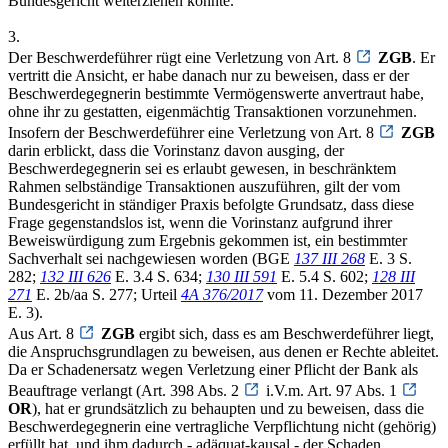
Bundesgericht weiterziehen konnte.
3.
Der Beschwerdeführer rügt eine Verletzung von Art. 8
ZGB
. Er
vertritt die Ansicht, er habe danach nur zu beweisen, dass er der
Beschwerdegegnerin bestimmte Vermögenswerte anvertraut habe,
ohne ihr zu gestatten, eigenmächtig Transaktionen vorzunehmen.
Insofern der Beschwerdeführer eine Verletzung von Art. 8
ZGB
darin erblickt, dass die Vorinstanz davon ausging, der
Beschwerdegegnerin sei es erlaubt gewesen, in beschränktem
Rahmen selbständige Transaktionen auszuführen, gilt der vom
Bundesgericht in ständiger Praxis befolgte Grundsatz, dass diese
Frage gegenstandslos ist, wenn die Vorinstanz aufgrund ihrer
Beweiswürdigung zum Ergebnis gekommen ist, ein bestimmter
Sachverhalt sei nachgewiesen worden (BGE
137 III 268
E. 3 S.
282;
132 III 626
E. 3.4 S. 634;
130 III 591
E. 5.4 S. 602;
128 III
271
E. 2b/aa S. 277; Urteil
4A 376/2017
vom 11. Dezember 2017
E. 3).
Aus Art. 8
ZGB
ergibt sich, dass es am Beschwerdeführer liegt,
die Anspruchsgrundlagen zu beweisen, aus denen er Rechte ableitet.
Da er Schadenersatz wegen Verletzung einer Pflicht der Bank als
Beauftrage verlangt (Art. 398 Abs. 2
i.V.m. Art. 97 Abs. 1
OR
), hat er grundsätzlich zu behaupten und zu beweisen, dass die
Beschwerdegegnerin eine vertragliche Verpflichtung nicht (gehörig)
erfüllt hat, und ihm dadurch - adäquat-kausal - der Schaden