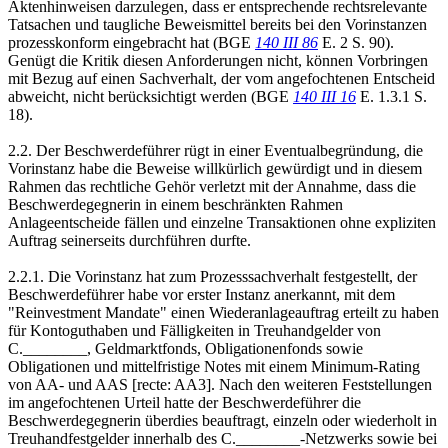
Aktenhinweisen darzulegen, dass er entsprechende rechtsrelevante
Tatsachen und taugliche Beweismittel bereits bei den Vorinstanzen
prozesskonform eingebracht hat (BGE
140 III 86
E. 2 S. 90).
Genügt die Kritik diesen Anforderungen nicht, können Vorbringen
mit Bezug auf einen Sachverhalt, der vom angefochtenen Entscheid
abweicht, nicht berücksichtigt werden (BGE
140 III 16
E. 1.3.1 S.
18).
2.2. Der Beschwerdeführer rügt in einer Eventualbegründung, die
Vorinstanz habe die Beweise willkürlich gewürdigt und in diesem
Rahmen das rechtliche Gehör verletzt mit der Annahme, dass die
Beschwerdegegnerin in einem beschränkten Rahmen
Anlageentscheide fällen und einzelne Transaktionen ohne expliziten
Auftrag seinerseits durchführen durfte.
2.2.1. Die Vorinstanz hat zum Prozesssachverhalt festgestellt, der
Beschwerdeführer habe vor erster Instanz anerkannt, mit dem
"Reinvestment Mandate" einen Wiederanlageauftrag erteilt zu haben
für Kontoguthaben und Fälligkeiten in Treuhandgelder von
C.________, Geldmarktfonds, Obligationenfonds sowie
Obligationen und mittelfristige Notes mit einem Minimum-Rating
von AA- und AAS [recte: AA3]. Nach den weiteren Feststellungen
im angefochtenen Urteil hatte der Beschwerdeführer die
Beschwerdegegnerin überdies beauftragt, einzeln oder wiederholt in
Treuhandfestgelder innerhalb des C.________-Netzwerks sowie bei