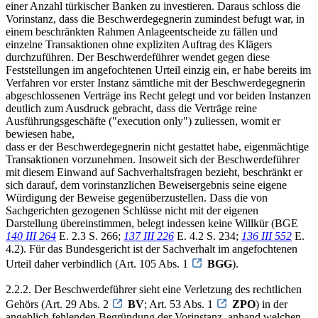
einer Anzahl türkischer Banken zu investieren. Daraus schloss die
Vorinstanz, dass die Beschwerdegegnerin zumindest befugt war, in
einem beschränkten Rahmen Anlageentscheide zu fällen und
einzelne Transaktionen ohne expliziten Auftrag des Klägers
durchzuführen. Der Beschwerdeführer wendet gegen diese
Feststellungen im angefochtenen Urteil einzig ein, er habe bereits im
Verfahren vor erster Instanz sämtliche mit der Beschwerdegegnerin
abgeschlossenen Verträge ins Recht gelegt und vor beiden Instanzen
deutlich zum Ausdruck gebracht, dass die Verträge reine
Ausführungsgeschäfte ("execution only") zuliessen, womit er
bewiesen habe,
dass er der Beschwerdegegnerin nicht gestattet habe, eigenmächtige
Transaktionen vorzunehmen. Insoweit sich der Beschwerdeführer
mit diesem Einwand auf Sachverhaltsfragen bezieht, beschränkt er
sich darauf, dem vorinstanzlichen Beweisergebnis seine eigene
Würdigung der Beweise gegenüberzustellen. Dass die von
Sachgerichten gezogenen Schlüsse nicht mit der eigenen
Darstellung übereinstimmen, belegt indessen keine Willkür (BGE
140 III 264
E. 2.3 S. 266;
137 III 226
E. 4.2 S. 234;
136 III 552
E.
4.2). Für das Bundesgericht ist der Sachverhalt im angefochtenen
Urteil daher verbindlich (Art. 105 Abs. 1
BGG
).
2.2.2. Der Beschwerdeführer sieht eine Verletzung des rechtlichen
Gehörs (Art. 29 Abs. 2
BV
; Art. 53 Abs. 1
ZPO
) in der
angeblich fehlenden Begründung der Vorinstanz, anhand welchen