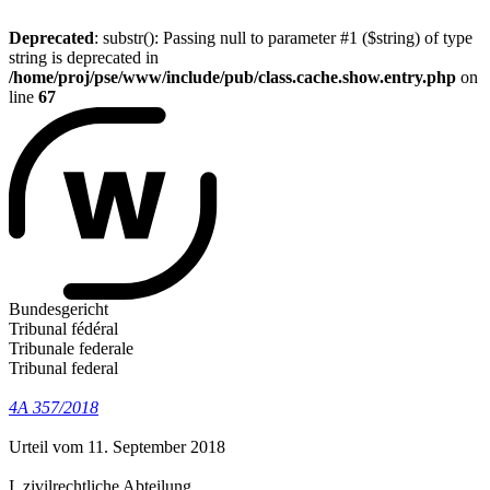
Deprecated
: substr(): Passing null to parameter #1 ($string) of type
string is deprecated in
/home/proj/pse/www/include/pub/class.cache.show.entry.php
on
line
67
Bundesgericht
Tribunal fédéral
Tribunale federale
Tribunal federal
4A 357/2018
Urteil vom 11. September 2018
I. zivilrechtliche Abteilung