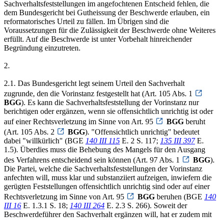
Sachverhaltsfeststellungen im angefochtenen Entscheid fehlen, die
dem Bundesgericht bei Gutheissung der Beschwerde erlauben, ein
reformatorisches Urteil zu fällen. Im Übrigen sind die
Voraussetzungen für die Zulässigkeit der Beschwerde ohne Weiteres
erfüllt. Auf die Beschwerde ist unter Vorbehalt hinreichender
Begründung einzutreten.
2.
2.1. Das Bundesgericht legt seinem Urteil den Sachverhalt
zugrunde, den die Vorinstanz festgestellt hat (Art. 105 Abs. 1
BGG
). Es kann die Sachverhaltsfeststellung der Vorinstanz nur
berichtigen oder ergänzen, wenn sie offensichtlich unrichtig ist oder
auf einer Rechtsverletzung im Sinne von Art. 95
BGG
beruht
(Art. 105 Abs. 2
BGG
). "Offensichtlich unrichtig" bedeutet
dabei "willkürlich" (BGE
140 III 115
E. 2 S. 117;
135 III 397
E.
1.5). Überdies muss die Behebung des Mangels für den Ausgang
des Verfahrens entscheidend sein können (Art. 97 Abs. 1
BGG
).
Die Partei, welche die Sachverhaltsfeststellungen der Vorinstanz
anfechten will, muss klar und substanziiert aufzeigen, inwiefern die
gerügten Feststellungen offensichtlich unrichtig sind oder auf einer
Rechtsverletzung im Sinne von Art. 95
BGG
beruhen (BGE
140
III 16
E. 1.3.1 S. 18;
140 III 264
E. 2.3 S. 266). Soweit der
Beschwerdeführer den Sachverhalt ergänzen will, hat er zudem mit