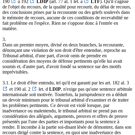
190
à 192
LDIP
(art. 77 al. 1 let. a
LTF
). Qu'il s'agisse
de l'objet du recours, de la qualité pour recourir, du délai de recours,
des conclusions prises par la recourante ou des griefs soulevés dans
le mémoire de recours, aucune de ces conditions de recevabilité ne
fait problème en l'espèce. Rien ne s'oppose donc à l'entrée en
matière.
3.
Dans un premier moyen, divisé en deux branches, la recourante,
dénonçant une violation de son droit d'être entendue, reproche au
Tribunal arbitral, d'une part, d'avoir omis de prendre en
considération des moyens de défense pertinents qu'elle lui avait
soumis et, d'autre part, d'avoir fondé sa sentence sur des motifs
imprévisibles.
3.1. Le droit d'être entendu, tel qu'il est garanti par les art. 182 al. 3
et 190 al. 2
let. d
LDIP
, n'exige pas qu'une sentence arbitrale
internationale soit motivée. Toutefois, la jurisprudence en a déduit
un devoir minimum pour le tribunal arbitral d'examiner et de traiter
les problèmes pertinents. Ce devoir est violé lorsque, par
inadvertance ou malentendu, le tribunal arbitral ne prend pas en
considération des allégués, arguments, preuves et offres de preuve
présentés par l'une des parties et importants pour la sentence à
rendre. Il incombe à la partie soi-disant lésée de démontrer, dans son
recours dirigé contre la sentence, en quoi une inadvertance des