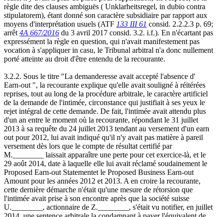
règle dite des clauses ambiguës ( Unklarheitsregel, in dubio contra
stipulatorem), étant donné son caractère subsidiaire par rapport aux
moyens d'interprétation usuels (ATF
133 III 61
consid. 2.2.2.3 p. 69;
arrêt
4A 667/2016
du 3 avril 2017 consid. 3.2. i.f.). En n'écartant pas
expressément la règle en question, qui n'avait manifestement pas
vocation à s'appliquer in casu, le Tribunal arbitral n'a donc nullement
porté atteinte au droit d'être entendu de la recourante.
3.2.2. Sous le titre "La demanderesse avait accepté l'absence d'
Earn-out ", la recourante explique qu'elle avait souligné à réitérées
reprises, tout au long de la procédure arbitrale, le caractère artificiel
de la demande de l'intimée, circonstance qui justifiait à ses yeux le
rejet intégral de cette demande. De fait, l'intimée avait attendu plus
d'un an entre le moment où la recourante, répondant le 31 juillet
2013 à sa requête du 24 juillet 2013 tendant au versement d'un earn
out pour 2012, lui avait indiqué qu'il n'y avait pas matière à pareil
versement dès lors que le compte de résultat certifié par
M.________ laissait apparaître une perte pour cet exercice-là, et le
29 août 2014, date à laquelle elle lui avait réclamé soudainement le
Proposed Earn-out Statementet le Proposed Business Earn-out
Amount pour les années 2012 et 2013. A en croire la recourante,
cette dernière démarche n'était qu'une mesure de rétorsion que
l'intimée avait prise à son encontre après que la société suisse
U.________, actionnaire de Z.________, s'était vu notifier, en juillet
2014, une sentence arbitrale la condamnant à payer l'équivalent de