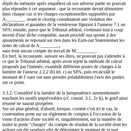
dépôt du mémoire après enquêtes) où son adverse partie ne pouvait
plus répondre à cet argument - que la recourante devait démontrer
dans chaque cas si les charges exceptionnelles supportées par
A.________ avant le closing constituaient une violation des
déclarations et garanties de la venderesse figurant à l'annexe 7.1 au
SPA; ensuite, parce que le Tribunal arbitral, s'estimant tout à coup
investi d'une tâche comptable, aurait procédé sua sponte à des
ajustements ne reposant sur rien dans les Earn-out Statementset les
notes de calcul de A.________,
sans tenir aucun compte du travail de M.________.
En bref, la recourante, suivant ses dires, ne pouvait pas s'attendre à
ce que le Tribunal arbitral, après avoir rejeté la méthode de calcul
proposée par l'intimée, examinât différents postes de charges à la
lumière de l'annexe 2.2.2 (b) let. c) au SPA, puis recalculât le
montant de l' earn out sans prendre préalablement l'avis des parties
sur ce point.
3.3.2. Considéré à la lumière de la jurisprudence susmentionnée
touchant les motifs imprévisibles (cf. consid. 3.1, 2e §), le grief ainsi
résumé ne saurait prospérer.
Sur un plan général, d'abord, lorsque, comme c'est ici le cas, la
contestation porte sur un règlement de comptes à l'occasion de la
vente d'actions d'une société et, singulièrement, sur la manière de
traiter le poste "charges" du compte de résultat de la société dont les
actions ont été vendues afin de déterminer le montant de la part