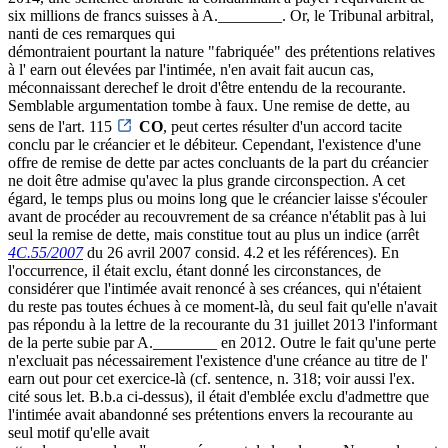
six millions de francs suisses à A.________. Or, le Tribunal arbitral,
nanti de ces remarques qui
démontraient pourtant la nature "fabriquée" des prétentions relatives
à l' earn out élevées par l'intimée, n'en avait fait aucun cas,
méconnaissant derechef le droit d'être entendu de la recourante.
Semblable argumentation tombe à faux. Une remise de dette, au
sens de l'art. 115
CO
, peut certes résulter d'un accord tacite
conclu par le créancier et le débiteur. Cependant, l'existence d'une
offre de remise de dette par actes concluants de la part du créancier
ne doit être admise qu'avec la plus grande circonspection. A cet
égard, le temps plus ou moins long que le créancier laisse s'écouler
avant de procéder au recouvrement de sa créance n'établit pas à lui
seul la remise de dette, mais constitue tout au plus un indice (arrêt
4C.55/2007
du 26 avril 2007 consid. 4.2 et les références). En
l'occurrence, il était exclu, étant donné les circonstances, de
considérer que l'intimée avait renoncé à ses créances, qui n'étaient
du reste pas toutes échues à ce moment-là, du seul fait qu'elle n'avait
pas répondu à la lettre de la recourante du 31 juillet 2013 l'informant
de la perte subie par A.________ en 2012. Outre le fait qu'une perte
n'excluait pas nécessairement l'existence d'une créance au titre de l'
earn out pour cet exercice-là (cf. sentence, n. 318; voir aussi l'ex.
cité sous let. B.b.a ci-dessus), il était d'emblée exclu d'admettre que
l'intimée avait abandonné ses prétentions envers la recourante au
seul motif qu'elle avait