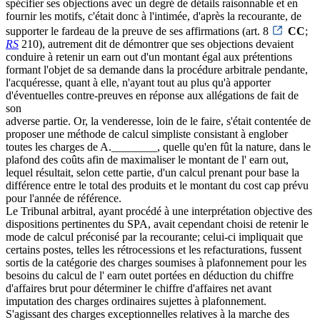
spécifier ses objections avec un degré de détails raisonnable et en
fournir les motifs, c'était donc à l'intimée, d'après la recourante, de
supporter le fardeau de la preuve de ses affirmations (art. 8
CC
;
RS
210), autrement dit de démontrer que ses objections devaient
conduire à retenir un earn out d'un montant égal aux prétentions
formant l'objet de sa demande dans la procédure arbitrale pendante,
l'acquéresse, quant à elle, n'ayant tout au plus qu'à apporter
d'éventuelles contre-preuves en réponse aux allégations de fait de
son
adverse partie. Or, la venderesse, loin de le faire, s'était contentée de
proposer une méthode de calcul simpliste consistant à englober
toutes les charges de A.________, quelle qu'en fût la nature, dans le
plafond des coûts afin de maximaliser le montant de l' earn out,
lequel résultait, selon cette partie, d'un calcul prenant pour base la
différence entre le total des produits et le montant du cost cap prévu
pour l'année de référence.
Le Tribunal arbitral, ayant procédé à une interprétation objective des
dispositions pertinentes du SPA, avait cependant choisi de retenir le
mode de calcul préconisé par la recourante; celui-ci impliquait que
certains postes, telles les rétrocessions et les refacturations, fussent
sortis de la catégorie des charges soumises à plafonnement pour les
besoins du calcul de l' earn outet portées en déduction du chiffre
d'affaires brut pour déterminer le chiffre d'affaires net avant
imputation des charges ordinaires sujettes à plafonnement.
S'agissant des charges exceptionnelles relatives à la marche des