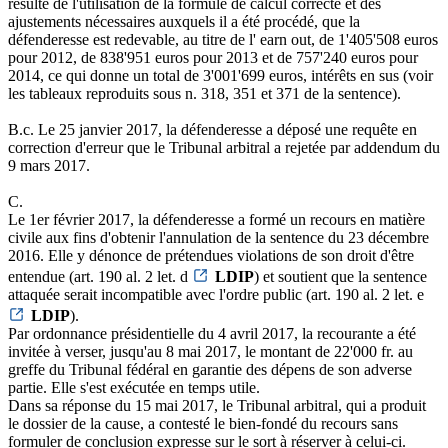
résulte de l'utilisation de la formule de calcul correcte et des
ajustements nécessaires auxquels il a été procédé, que la
défenderesse est redevable, au titre de l' earn out, de 1'405'508 euros
pour 2012, de 838'951 euros pour 2013 et de 757'240 euros pour
2014, ce qui donne un total de 3'001'699 euros, intérêts en sus (voir
les tableaux reproduits sous n. 318, 351 et 371 de la sentence).
B.c. Le 25 janvier 2017, la défenderesse a déposé une requête en
correction d'erreur que le Tribunal arbitral a rejetée par addendum du
9 mars 2017.
C.
Le 1er février 2017, la défenderesse a formé un recours en matière
civile aux fins d'obtenir l'annulation de la sentence du 23 décembre
2016. Elle y dénonce de prétendues violations de son droit d'être
entendue (art. 190 al. 2 let. d
LDIP
) et soutient que la sentence
attaquée serait incompatible avec l'ordre public (art. 190 al. 2 let. e
LDIP
).
Par ordonnance présidentielle du 4 avril 2017, la recourante a été
invitée à verser, jusqu'au 8 mai 2017, le montant de 22'000 fr. au
greffe du Tribunal fédéral en garantie des dépens de son adverse
partie. Elle s'est exécutée en temps utile.
Dans sa réponse du 15 mai 2017, le Tribunal arbitral, qui a produit
le dossier de la cause, a contesté le bien-fondé du recours sans
formuler de conclusion expresse sur le sort à réserver à celui-ci.