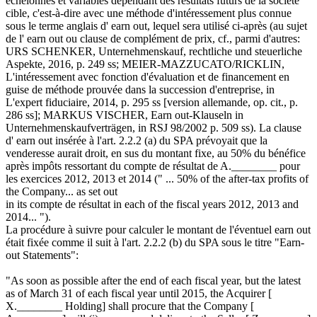
échelonnés et variables dépendant des résultats futurs de la société
cible, c'est-à-dire avec une méthode d'intéressement plus connue
sous le terme anglais d' earn out, lequel sera utilisé ci-après (au sujet
de l' earn out ou clause de complément de prix, cf., parmi d'autres:
URS SCHENKER, Unternehmenskauf, rechtliche und steuerliche
Aspekte, 2016, p. 249 ss; MEIER-MAZZUCATO/RICKLIN,
L'intéressement avec fonction d'évaluation et de financement en
guise de méthode prouvée dans la succession d'entreprise, in
L'expert fiduciaire, 2014, p. 295 ss [version allemande, op. cit., p.
286 ss]; MARKUS VISCHER, Earn out-Klauseln in
Unternehmenskaufverträgen, in RSJ 98/2002 p. 509 ss). La clause
d' earn out insérée à l'art. 2.2.2 (a) du SPA prévoyait que la
venderesse aurait droit, en sus du montant fixe, au 50% du bénéfice
après impôts ressortant du compte de résultat de A.________ pour
les exercices 2012, 2013 et 2014 (" ... 50% of the after-tax profits of
the Company... as set out
in its compte de résultat in each of the fiscal years 2012, 2013 and
2014... ").
La procédure à suivre pour calculer le montant de l'éventuel earn out
était fixée comme il suit à l'art. 2.2.2 (b) du SPA sous le titre "Earn-
out Statements":
"As soon as possible after the end of each fiscal year, but the latest
as of March 31 of each fiscal year until 2015, the Acquirer [
X.________ Holding] shall procure that the Company [