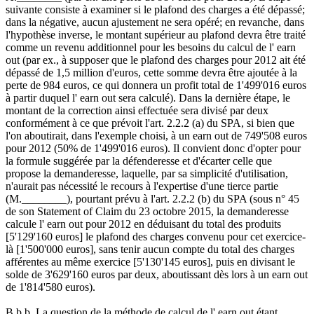
suivante consiste à examiner si le plafond des charges a été dépassé;
dans la négative, aucun ajustement ne sera opéré; en revanche, dans
l'hypothèse inverse, le montant supérieur au plafond devra être traité
comme un revenu additionnel pour les besoins du calcul de l' earn
out (par ex., à supposer que le plafond des charges pour 2012 ait été
dépassé de 1,5 million d'euros, cette somme devra être ajoutée à la
perte de 984 euros, ce qui donnera un profit total de 1'499'016 euros
à partir duquel l' earn out sera calculé). Dans la dernière étape, le
montant de la correction ainsi effectuée sera divisé par deux
conformément à ce que prévoit l'art. 2.2.2 (a) du SPA, si bien que
l'on aboutirait, dans l'exemple choisi, à un earn out de 749'508 euros
pour 2012 (50% de 1'499'016 euros). Il convient donc d'opter pour
la formule suggérée par la défenderesse et d'écarter celle que
propose la demanderesse, laquelle, par sa simplicité d'utilisation,
n'aurait pas nécessité le recours à l'expertise d'une tierce partie
(M.________), pourtant prévu à l'art. 2.2.2 (b) du SPA (sous n° 45
de son Statement of Claim du 23 octobre 2015, la demanderesse
calcule l' earn out pour 2012 en déduisant du total des produits
[5'129'160 euros] le plafond des charges convenu pour cet exercice-
là [1'500'000 euros], sans tenir aucun compte du total des charges
afférentes au même exercice [5'130'145 euros], puis en divisant le
solde de 3'629'160 euros par deux, aboutissant dès lors à un earn out
de 1'814'580 euros).
B.b.b. La question de la méthode de calcul de l' earn out étant