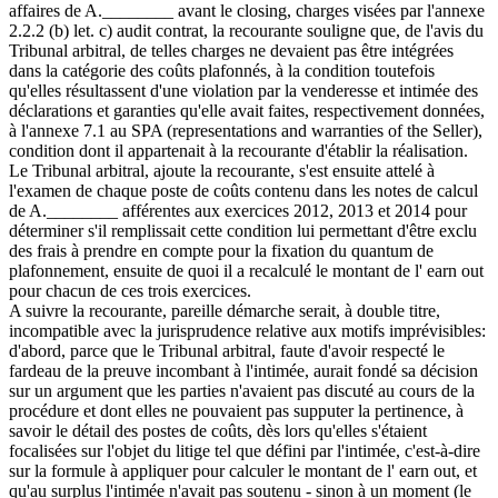
affaires de A.________ avant le closing, charges visées par l'annexe
2.2.2 (b) let. c) audit contrat, la recourante souligne que, de l'avis du
Tribunal arbitral, de telles charges ne devaient pas être intégrées
dans la catégorie des coûts plafonnés, à la condition toutefois
qu'elles résultassent d'une violation par la venderesse et intimée des
déclarations et garanties qu'elle avait faites, respectivement données,
à l'annexe 7.1 au SPA (representations and warranties of the Seller),
condition dont il appartenait à la recourante d'établir la réalisation.
Le Tribunal arbitral, ajoute la recourante, s'est ensuite attelé à
l'examen de chaque poste de coûts contenu dans les notes de calcul
de A.________ afférentes aux exercices 2012, 2013 et 2014 pour
déterminer s'il remplissait cette condition lui permettant d'être exclu
des frais à prendre en compte pour la fixation du quantum de
plafonnement, ensuite de quoi il a recalculé le montant de l' earn out
pour chacun de ces trois exercices.
A suivre la recourante, pareille démarche serait, à double titre,
incompatible avec la jurisprudence relative aux motifs imprévisibles:
d'abord, parce que le Tribunal arbitral, faute d'avoir respecté le
fardeau de la preuve incombant à l'intimée, aurait fondé sa décision
sur un argument que les parties n'avaient pas discuté au cours de la
procédure et dont elles ne pouvaient pas supputer la pertinence, à
savoir le détail des postes de coûts, dès lors qu'elles s'étaient
focalisées sur l'objet du litige tel que défini par l'intimée, c'est-à-dire
sur la formule à appliquer pour calculer le montant de l' earn out, et
qu'au surplus l'intimée n'avait pas soutenu - sinon à un moment (le