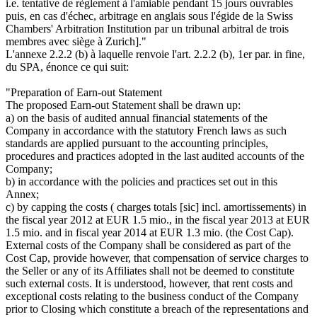
i.e. tentative de règlement à l'amiable pendant 15 jours ouvrables
puis, en cas d'échec, arbitrage en anglais sous l'égide de la Swiss
Chambers' Arbitration Institution par un tribunal arbitral de trois
membres avec siège à Zurich]."
L'annexe 2.2.2 (b) à laquelle renvoie l'art. 2.2.2 (b), 1er par. in fine,
du SPA, énonce ce qui suit:
"Preparation of Earn-out Statement
The proposed Earn-out Statement shall be drawn up:
a) on the basis of audited annual financial statements of the
Company in accordance with the statutory French laws as such
standards are applied pursuant to the accounting principles,
procedures and practices adopted in the last audited accounts of the
Company;
b) in accordance with the policies and practices set out in this
Annex;
c) by capping the costs ( charges totals [sic] incl. amortissements) in
the fiscal year 2012 at EUR 1.5 mio., in the fiscal year 2013 at EUR
1.5 mio. and in fiscal year 2014 at EUR 1.3 mio. (the Cost Cap).
External costs of the Company shall be considered as part of the
Cost Cap, provide however, that compensation of service charges to
the Seller or any of its Affiliates shall not be deemed to constitute
such external costs. It is understood, however, that rent costs and
exceptional costs relating to the business conduct of the Company
prior to Closing which constitute a breach of the representations and