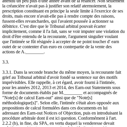
attendu un peu plus d'une année avant de la relancer. Non seulement
la créancière n'avait pas à justifier son relatif atermoiement, la
prescription constituant en principe la seule limite à l'exercice de ses
droits, mais encore n'avait-elle pas à rendre compte des raisons,
fussent-elles revanchardes, qui l'avaient poussée à actionner sa
débitrice. C'est dire que le Tribunal arbitral pouvait écarter
implicitement, comme il l'a fait, sans se voir imputer une violation du
droit d'être entendu de la recourante, l'argument singulier voulant
que l'intimée se fût résignée à accepter de ne point toucher d' earn
outet de se contenter d'un euro en contrepartie de la vente des
actions de A.________.
3.3.
3.3.1. Dans la seconde branche du même moyen, la recourante fait
grief au Tribunal arbitral d'avoir fondé sa sentence sur des motifs
imprévisibles. Elle rappelle, à cet égard, avoir fourni à l'intimée,
pour les années 2012, 2013 et 2014, des Earn-out Statements sous
forme de documents établis par M.________ et accompagnés de
"Note[s] de calcul Earn-out" ainsi que de "Note[s]
méthodologique[s]". Selon elle, l'intimée s'était alors opposée aux
propositions de calcul formulées dans ces documents en lui
adressant des Earn-out Notices of Objection, puis en introduisant la
procédure arbitrale dont il est ici question. Conformément à l'art.
2.2.2 (b), in fine, du SPA, en vertu duquel la venderesse devait