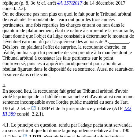
réplique (p. 8, 3e §; cf. arrêt
4A 157/2017
du 14 décembre 2017
consid. 2.2).
On ne discerne pas non plus en quoi le fait pour le Tribunal arbitral
de recalculer le montant de l' earn out pour les trois années
pertinentes, une fois réparties les charges entrant ou non dans le
quantum de plafonnement, était de nature à surprendre la recourante,
étant donné que l'objet du litige consistait à déterminer le montant de
l'éventuel earn out dû par l'acquéresse des actions de A.________.
Dès lors, en plaidant l'effet de surprise, la recourante cherche, en
réalité, un biais qui lui permette de s'en prendre à la manière dont le
Tribunal arbitral à constater les faits pertinents sur le point
controversé, puis les a appréciés juridiquement pour aboutir au
résultat figurant dans le dispositif de sa sentence. Aussi ne saurait-on
la suivre dans cette voie.
4.
En second lieu, la recourante fait grief au Tribunal arbitral d'avoir
violé le principe de la fidélité contractuelle et d'avoir ainsi rendu une
sentence incompatible avec l'ordre public matériel au sens de l'art.
190 al. 2 let. e
LDIP
et de la jurisprudence y relative (ATF
132
III 389
consid. 2.2.1).
4.1. Le principe en question, rendu par l'adage pacta sunt servanda,
au sens restrictif que lui donne la jurisprudence relative à l'art. 190
al. 2 let. e
LDIP
, n'est violé que si le tribunal arbitral refuse