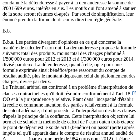
condamné la défenderesse à payer à la demanderesse la somme de
3'001'699 euros, intérêts en sus. Les motifs qui l'ont amené à statuer
de la sorte seront résumés ci-après. Par souci de simplification, leur
énoncé prendra la forme du discours direct en règle générale.
B.b.
B.b.a. Les parties divergent d'opinions en ce qui concerne la
manière de calculer l' earn out. La demanderesse propose la formule
suivante: total des produits, moins total des charges plafonné à
1'500'000 euros pour 2012 et 2013 et à 1'300'000 euros pour 2014,
divisé par deux. La défenderesse, quant à elle, opte pour une
formule exprimée ainsi: bénéfice/perte ressortant du compte de
résultat audité, plus le montant dépassant celui du plafonnement des
charges, divisé par deux.
Le Tribunal arbitral est confronté à un problème d'interprétation de
clauses contractuelles qu'il doit résoudre conformément à l'art. 18
CO
et à la jurisprudence y relative. Etant dans l'incapacité d'établir
la réelle et commune intention des parties relativement à la formule
de calcul adéquate, il doit procéder à l'interprétation desdites clauses
d'après le principe de la confiance. Cette interprétation objective lui
permet de scinder la méthode de calcul de l' earn outen trois étapes:
le point de départ est le solde actif (bénéfice) ou passif (perte) après
impôts tel qu'il apparaît dans le compte de résultat annuel audité de
A.________ (par ex. une perte de 984 euros pour 2012). L'étape