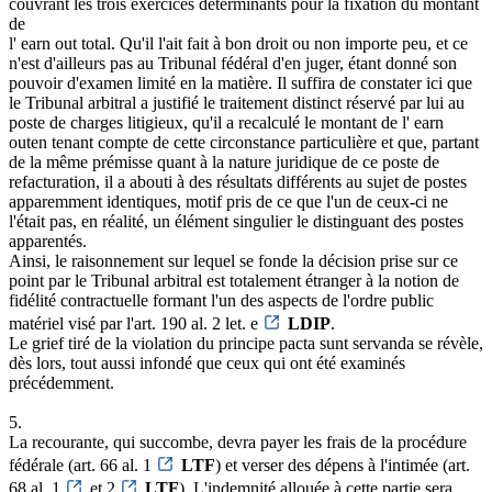
couvrant les trois exercices déterminants pour la fixation du montant
de
l' earn out total. Qu'il l'ait fait à bon droit ou non importe peu, et ce
n'est d'ailleurs pas au Tribunal fédéral d'en juger, étant donné son
pouvoir d'examen limité en la matière. Il suffira de constater ici que
le Tribunal arbitral a justifié le traitement distinct réservé par lui au
poste de charges litigieux, qu'il a recalculé le montant de l' earn
outen tenant compte de cette circonstance particulière et que, partant
de la même prémisse quant à la nature juridique de ce poste de
refacturation, il a abouti à des résultats différents au sujet de postes
apparemment identiques, motif pris de ce que l'un de ceux-ci ne
l'était pas, en réalité, un élément singulier le distinguant des postes
apparentés.
Ainsi, le raisonnement sur lequel se fonde la décision prise sur ce
point par le Tribunal arbitral est totalement étranger à la notion de
fidélité contractuelle formant l'un des aspects de l'ordre public
matériel visé par l'art. 190 al. 2 let. e
LDIP
.
Le grief tiré de la violation du principe pacta sunt servanda se révèle,
dès lors, tout aussi infondé que ceux qui ont été examinés
précédemment.
5.
La recourante, qui succombe, devra payer les frais de la procédure
fédérale (art. 66 al. 1
LTF
) et verser des dépens à l'intimée (art.
68 al. 1
et 2
LTF
). L'indemnité allouée à cette partie sera