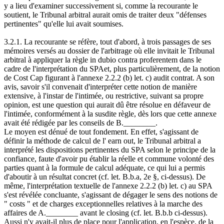
y a lieu d'examiner successivement si, comme la recourante le
soutient, le Tribunal arbitral aurait omis de traiter deux "défenses
pertinentes" qu'elle lui avait soumises.
3.2.1. La recourante se réfère, tout d'abord, à trois passages de ses
mémoires versés au dossier de l'arbitrage où elle invitait le Tribunal
arbitral à appliquer la règle in dubio contra proferentem dans le
cadre de l'interprétation du SPAet, plus particulièrement, de la notion
de Cost Cap figurant à l'annexe 2.2.2 (b) let. c) audit contrat. A son
avis, savoir s'il convenait d'interpréter cette notion de manière
extensive, à l'instar de l'intimée, ou restrictive, suivant sa propre
opinion, est une question qui aurait dû être résolue en défaveur de
l'intimée, conformément à la susdite règle, dès lors que cette annexe
avait été rédigée par les conseils de B.________.
Le moyen est dénué de tout fondement. En effet, s'agissant de
définir la méthode de calcul de l' earn out, le Tribunal arbitral a
interprété les dispositions pertinentes du SPA selon le principe de la
confiance, faute d'avoir pu établir la réelle et commune volonté des
parties quant à la formule de calcul adéquate, ce qui lui a permis
d'aboutir à un résultat concret (cf. let. B.b.a, 2e §, ci-dessus). De
même, l'interprétation textuelle de l'annexe 2.2.2 (b) let. c) au SPA
s'est révélée concluante, s'agissant de dégager le sens des notions de
" costs " et de charges exceptionnelles relatives à la marche des
affaires de A.________ avant le closing (cf. let. B.b.b ci-dessus).
Aussi n'y avait-il plus de place pour l'application, en l'espèce, de la