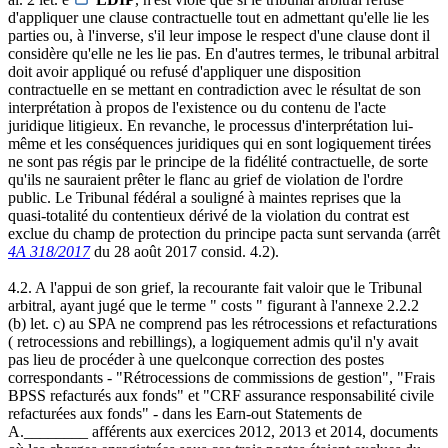
d'appliquer une clause contractuelle tout en admettant qu'elle lie les
parties ou, à l'inverse, s'il leur impose le respect d'une clause dont il
considère qu'elle ne les lie pas. En d'autres termes, le tribunal arbitral
doit avoir appliqué ou refusé d'appliquer une disposition
contractuelle en se mettant en contradiction avec le résultat de son
interprétation à propos de l'existence ou du contenu de l'acte
juridique litigieux. En revanche, le processus d'interprétation lui-
même et les conséquences juridiques qui en sont logiquement tirées
ne sont pas régis par le principe de la fidélité contractuelle, de sorte
qu'ils ne sauraient prêter le flanc au grief de violation de l'ordre
public. Le Tribunal fédéral a souligné à maintes reprises que la
quasi-totalité du contentieux dérivé de la violation du contrat est
exclue du champ de protection du principe pacta sunt servanda (arrêt
4A 318/2017
du 28 août 2017 consid. 4.2).
4.2. A l'appui de son grief, la recourante fait valoir que le Tribunal
arbitral, ayant jugé que le terme " costs " figurant à l'annexe 2.2.2
(b) let. c) au SPA ne comprend pas les rétrocessions et refacturations
( retrocessions and rebillings), a logiquement admis qu'il n'y avait
pas lieu de procéder à une quelconque correction des postes
correspondants - "Rétrocessions de commissions de gestion", "Frais
BPSS refacturés aux fonds" et "CRF assurance responsabilité civile
refacturées aux fonds" - dans les Earn-out Statements de
A.________ afférents aux exercices 2012, 2013 et 2014, documents