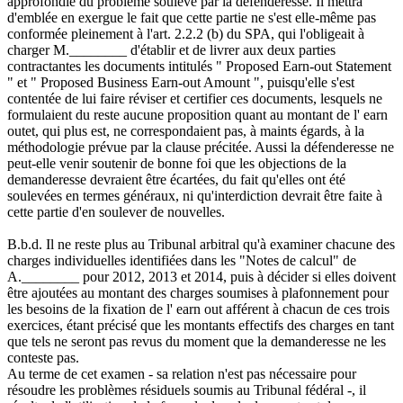
approfondie du problème soulevé par la défenderesse. Il mettra
d'emblée en exergue le fait que cette partie ne s'est elle-même pas
conformée pleinement à l'art. 2.2.2 (b) du SPA, qui l'obligeait à
charger M.________ d'établir et de livrer aux deux parties
contractantes les documents intitulés " Proposed Earn-out Statement
" et " Proposed Business Earn-out Amount ", puisqu'elle s'est
contentée de lui faire réviser et certifier ces documents, lesquels ne
formulaient du reste aucune proposition quant au montant de l' earn
outet, qui plus est, ne correspondaient pas, à maints égards, à la
méthodologie prévue par la clause précitée. Aussi la défenderesse ne
peut-elle venir soutenir de bonne foi que les objections de la
demanderesse devraient être écartées, du fait qu'elles ont été
soulevées en termes généraux, ni qu'interdiction devrait être faite à
cette partie d'en soulever de nouvelles.
B.b.d. Il ne reste plus au Tribunal arbitral qu'à examiner chacune des
charges individuelles identifiées dans les "Notes de calcul" de
A.________ pour 2012, 2013 et 2014, puis à décider si elles doivent
être ajoutées au montant des charges soumises à plafonnement pour
les besoins de la fixation de l' earn out afférent à chacun de ces trois
exercices, étant précisé que les montants effectifs des charges en tant
que tels ne seront pas revus du moment que la demanderesse ne les
conteste pas.
Au terme de cet examen - sa relation n'est pas nécessaire pour
résoudre les problèmes résiduels soumis au Tribunal fédéral -, il