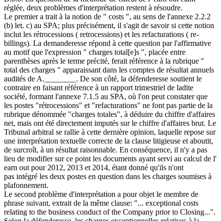
réglée, deux problèmes d'interprétation restent à résoudre.
Le premier a trait à la notion de " costs ", au sens de l'annexe 2.2.2
(b) let. c) au SPA; plus précisément, il s'agit de savoir si cette notion
inclut les rétrocessions ( retrocessions) et les refacturations ( re-
billings). La demanderesse répond à cette question par l'affirmative
au motif que l'expression " charges total[e]s ", placée entre
parenthèses après le terme précité, ferait référence à la rubrique "
total des charges " apparaissant dans les comptes de résultat annuels
audités de A.________. De son côté, la défenderesse soutient le
contraire en faisant référence à un rapport trimestriel de ladite
société, formant l'annexe 7.1.5 au SPA, où l'on peut constater que
les postes "rétrocessions" et "refacturations" ne font pas partie de la
rubrique dénommée "charges totales", à déduire du chiffre d'affaires
net, mais ont été directement imputés sur le chiffre d'affaires brut. Le
Tribunal arbitral se rallie à cette dernière opinion, laquelle repose sur
une interprétation textuelle correcte de la clause litigieuse et aboutit,
de surcroît, à un résultat raisonnable. En conséquence, il n'y a pas
lieu de modifier sur ce point les documents ayant servi au calcul de l'
earn out pour 2012, 2013 et 2014, étant donné qu'ils n'ont
pas intégré les deux postes en question dans les charges soumises à
plafonnement.
Le second problème d'interprétation a pour objet le membre de
phrase suivant, extrait de la même clause: "... exceptional costs
relating to the business conduct of the Company prior to Closing...".
Selon la défenderesse, les charges exceptionnelles relatives à la