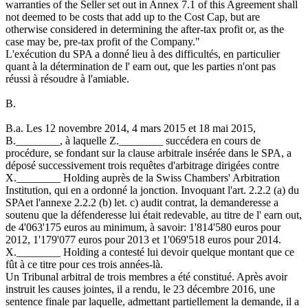
warranties of the Seller set out in Annex 7.1 of this Agreement shall
not deemed to be costs that add up to the Cost Cap, but are
otherwise considered in determining the after-tax profit or, as the
case may be, pre-tax profit of the Company."
L'exécution du SPA a donné lieu à des difficultés, en particulier
quant à la détermination de l' earn out, que les parties n'ont pas
réussi à résoudre à l'amiable.
B.
B.a. Les 12 novembre 2014, 4 mars 2015 et 18 mai 2015,
B.________, à laquelle Z.________ succédera en cours de
procédure, se fondant sur la clause arbitrale insérée dans le SPA, a
déposé successivement trois requêtes d'arbitrage dirigées contre
X.________ Holding auprès de la Swiss Chambers' Arbitration
Institution, qui en a ordonné la jonction. Invoquant l'art. 2.2.2 (a) du
SPAet l'annexe 2.2.2 (b) let. c) audit contrat, la demanderesse a
soutenu que la défenderesse lui était redevable, au titre de l' earn out,
de 4'063'175 euros au minimum, à savoir: 1'814'580 euros pour
2012, 1'179'077 euros pour 2013 et 1'069'518 euros pour 2014.
X.________ Holding a contesté lui devoir quelque montant que ce
fût à ce titre pour ces trois années-là.
Un Tribunal arbitral de trois membres a été constitué. Après avoir
instruit les causes jointes, il a rendu, le 23 décembre 2016, une
sentence finale par laquelle, admettant partiellement la demande, il a