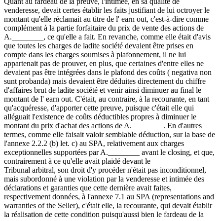
Quant au fardeau de la preuve, l'intimée, en sa qualité de
venderesse, devait certes établir les faits justifiant de lui octroyer le
montant qu'elle réclamait au titre de l' earn out, c'est-à-dire comme
complément à la partie forfaitaire du prix de vente des actions de
A.________, ce qu'elle a fait. En revanche, comme elle était d'avis
que toutes les charges de ladite société devaient être prises en
compte dans les charges soumises à plafonnement, il ne lui
appartenait pas de prouver, en plus, que certaines d'entre elles ne
devaient pas être intégrées dans le plafond des coûts ( negativa non
sunt probanda) mais devaient être déduites directement du chiffre
d'affaires brut de ladite société et venir ainsi diminuer au final le
montant de l' earn out. C'était, au contraire, à la recourante, en tant
qu'acquéresse, d'apporter cette preuve, puisque c'était elle qui
alléguait l'existence de coûts déductibles propres à diminuer le
montant du prix d'achat des actions de A.________. En d'autres
termes, comme elle faisait valoir semblable déduction, sur la base de
l'annexe 2.2.2 (b) let. c) au SPA, relativement aux charges
exceptionnelles supportées par A.________ avant le closing, et que,
contrairement à ce qu'elle avait plaidé devant le
Tribunal arbitral, son droit d'y procéder n'était pas inconditionnel,
mais subordonné à une violation par la venderesse et intimée des
déclarations et garanties que cette dernière avait faites,
respectivement données, à l'annexe 7.1 au SPA (representations and
warranties of the Seller), c'était elle, la recourante, qui devait établir
la réalisation de cette condition puisqu'aussi bien le fardeau de la