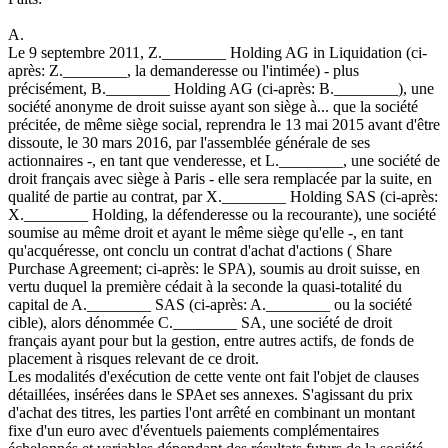
A.
Le 9 septembre 2011, Z.________ Holding AG in Liquidation (ci-
après: Z.________, la demanderesse ou l'intimée) - plus
précisément, B.________ Holding AG (ci-après: B.________), une
société anonyme de droit suisse ayant son siège à... que la société
précitée, de même siège social, reprendra le 13 mai 2015 avant d'être
dissoute, le 30 mars 2016, par l'assemblée générale de ses
actionnaires -, en tant que venderesse, et L.________, une société de
droit français avec siège à Paris - elle sera remplacée par la suite, en
qualité de partie au contrat, par X.________ Holding SAS (ci-après:
X.________ Holding, la défenderesse ou la recourante), une société
soumise au même droit et ayant le même siège qu'elle -, en tant
qu'acquéresse, ont conclu un contrat d'achat d'actions ( Share
Purchase Agreement; ci-après: le SPA), soumis au droit suisse, en
vertu duquel la première cédait à la seconde la quasi-totalité du
capital de A.________ SAS (ci-après: A.________ ou la société
cible), alors dénommée C.________ SA, une société de droit
français ayant pour but la gestion, entre autres actifs, de fonds de
placement à risques relevant de ce droit.
Les modalités d'exécution de cette vente ont fait l'objet de clauses
détaillées, insérées dans le SPAet ses annexes. S'agissant du prix
d'achat des titres, les parties l'ont arrêté en combinant un montant
fixe d'un euro avec d'éventuels paiements complémentaires