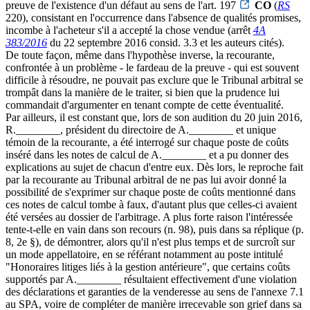
preuve de l'existence d'un défaut au sens de l'art. 197
CO
(
RS
220), consistant en l'occurrence dans l'absence de qualités promises,
incombe à l'acheteur s'il a accepté la chose vendue (arrêt
4A
383/2016
du 22 septembre 2016 consid. 3.3 et les auteurs cités).
De toute façon, même dans l'hypothèse inverse, la recourante,
confrontée à un problème - le fardeau de la preuve - qui est souvent
difficile à résoudre, ne pouvait pas exclure que le Tribunal arbitral se
trompât dans la manière de le traiter, si bien que la prudence lui
commandait d'argumenter en tenant compte de cette éventualité.
Par ailleurs, il est constant que, lors de son audition du 20 juin 2016,
R.________, président du directoire de A.________ et unique
témoin de la recourante, a été interrogé sur chaque poste de coûts
inséré dans les notes de calcul de A.________ et a pu donner des
explications au sujet de chacun d'entre eux. Dès lors, le reproche fait
par la recourante au Tribunal arbitral de ne pas lui avoir donné la
possibilité de s'exprimer sur chaque poste de coûts mentionné dans
ces notes de calcul tombe à faux, d'autant plus que celles-ci avaient
été versées au dossier de l'arbitrage. A plus forte raison l'intéressée
tente-t-elle en vain dans son recours (n. 98), puis dans sa réplique (p.
8, 2e §), de démontrer, alors qu'il n'est plus temps et de surcroît sur
un mode appellatoire, en se référant notamment au poste intitulé
"Honoraires litiges liés à la gestion antérieure", que certains coûts
supportés par A.________ résultaient effectivement d'une violation
des déclarations et garanties de la venderesse au sens de l'annexe 7.1
au SPA, voire de compléter de manière irrecevable son grief dans sa