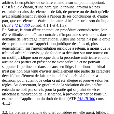
arbitres l'a empêchée de se faire entendre sur un point important.
C'est à elle d'établir, d'une part, que le tribunal arbitral n'a pas
examiné certains des éléments de fait, de preuve ou de droit qu'elle
avait régulièrement avancés à l'appui de ses conclusions et, d'autre
part, que ces éléments étaient de nature à influer sur le sort du litige
(ATF
142 III 360
consid. 4.1.1 et 4.1.3).
En Suisse, le droit d'être entendu en procédure contradictoire, loin
d'être illimité, connaît, au contraire, d'importantes restrictions dans le
domaine de l'arbitrage international. Ainsi une partie n'a pas le droit
de se prononcer sur l'appréciation juridique des faits ni, plus
généralement, sur l'argumentation juridique à retenir, à moins que le
tribunal arbitral n'envisage de fonder sa décision sur une norme ou
un motif juridique non évoqué dans la procédure antérieure et dont
aucune des parties en présence ne s'est prévalue et ne pouvait
supputer la pertinence dans la cause en litige. Le tribunal arbitral
n'est pas non plus tenu d'aviser spécialement une partie du caractère
décisif d'un élément de fait sur lequel il s'apprête à fonder sa
décision, pour autant que celui-ci ait été allégué et prouvé selon les
règles. Au demeurant, le grief tiré de la violation du droit d'être
entendu ne doit pas servir, pour la partie qui se plaint de vices
affectant la motivation de la sentence, à provoquer par ce biais un
examen de l'application du droit de fond (ATF
142 III 360
consid.
4.1.2).
3.2. La première branche du grief considéré est, elle aussi, bifide. Il