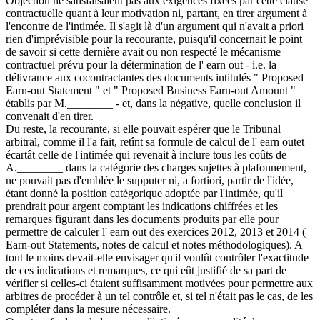
Objection ne satisfaisaient pas aux exigences fixées par cette clause
contractuelle quant à leur motivation ni, partant, en tirer argument à
l'encontre de l'intimée. Il s'agit là d'un argument qui n'avait a priori
rien d'imprévisible pour la recourante, puisqu'il concernait le point
de savoir si cette dernière avait ou non respecté le mécanisme
contractuel prévu pour la détermination de l' earn out - i.e. la
délivrance aux cocontractantes des documents intitulés " Proposed
Earn-out Statement " et " Proposed Business Earn-out Amount "
établis par M.________ - et, dans la négative, quelle conclusion il
convenait d'en tirer.
Du reste, la recourante, si elle pouvait espérer que le Tribunal
arbitral, comme il l'a fait, retînt sa formule de calcul de l' earn outet
écartât celle de l'intimée qui revenait à inclure tous les coûts de
A.________ dans la catégorie des charges sujettes à plafonnement,
ne pouvait pas d'emblée le supputer ni, a fortiori, partir de l'idée,
étant donné la position catégorique adoptée par l'intimée, qu'il
prendrait pour argent comptant les indications chiffrées et les
remarques figurant dans les documents produits par elle pour
permettre de calculer l' earn out des exercices 2012, 2013 et 2014 (
Earn-out Statements, notes de calcul et notes méthodologiques). A
tout le moins devait-elle envisager qu'il voulût contrôler l'exactitude
de ces indications et remarques, ce qui eût justifié de sa part de
vérifier si celles-ci étaient suffisamment motivées pour permettre aux
arbitres de procéder à un tel contrôle et, si tel n'était pas le cas, de les
compléter dans la mesure nécessaire.