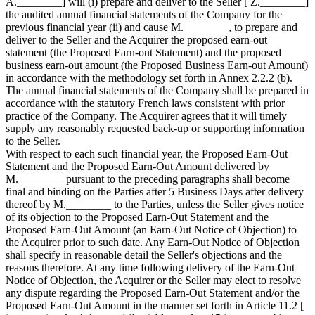
A.________] will (i) prepare and deliver to the Seller [ Z.________]
the audited annual financial statements of the Company for the
previous financial year (ii) and cause M.________, to prepare and
deliver to the Seller and the Acquirer the proposed earn-out
statement (the Proposed Earn-out Statement) and the proposed
business earn-out amount (the Proposed Business Earn-out Amount)
in accordance with the methodology set forth in Annex 2.2.2 (b).
The annual financial statements of the Company shall be prepared in
accordance with the statutory French laws consistent with prior
practice of the Company. The Acquirer agrees that it will timely
supply any reasonably requested back-up or supporting information
to the Seller.
With respect to each such financial year, the Proposed Earn-Out
Statement and the Proposed Earn-Out Amount delivered by
M.________ pursuant to the preceding paragraphs shall become
final and binding on the Parties after 5 Business Days after delivery
thereof by M.________ to the Parties, unless the Seller gives notice
of its objection to the Proposed Earn-Out Statement and the
Proposed Earn-Out Amount (an Earn-Out Notice of Objection) to
the Acquirer prior to such date. Any Earn-Out Notice of Objection
shall specify in reasonable detail the Seller's objections and the
reasons therefore. At any time following delivery of the Earn-Out
Notice of Objection, the Acquirer or the Seller may elect to resolve
any dispute regarding the Proposed Earn-Out Statement and/or the
Proposed Earn-Out Amount in the manner set forth in Article 11.2 [