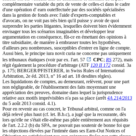
complémentaire variable du prix de vente de celles-ci dans le cadre
d'une opération d' earn outeffectuée par des sociétés spécialisées
dans la gestion de fonds avec l'aide d'experts-comptables et
d'avocats, on ne voit pas très bien qu'il puisse y avoir de quoi
surprendre les parties litigantes, lesquelles doivent bien évidemment
envisager tous les scénarios imaginables et développer leur
argumentation en conséquence, fût-ce en émettant des opinions à
titre subsidiaire, de manière à embrasser toutes les hypothèses,
d'ailleurs peu nombreuses, susceptibles d'entrer en ligne de compte.
Aussi bien, le principe iura novit curia ne concerne pas uniquement
les tribunaux étatiques (voir par ex. l'art. 57
CPC
;
RS
272), mais
régit également la procédure d'arbitrage (ATF
120 II 172
consid. 3a
p. 175; BERGER/PFISTERER, in Swiss Rules of International
Arbitration, 2e éd. 2013, n° 16 ad art. 18 desdites règles).
Les liquidations de comptes, au demeurant, relèvent, pour une part
non négligeable, de l'établissement des faits moyennant une
appréciation des preuves, domaine dans lequel la jurisprudence
relative aux motifs imprévisibles n'a pas sa place (arrêt
4A 214/2013
du 5 août 2013 consid. 4.1).
Pour en revenir au cas concret, le Tribunal arbitral, comme on l'a
déjà relevé plus haut (cf. let. B.b.c), a jugé que la recourante, dès
lors qu'elle ne s'était elle-même pas pliée entièrement aux réquisits
de l'art. 2.2.2 (b) du SPA, ne pouvait pas soutenir de bonne foi que
les objections élevées par l'intimée dans ses Earn-Out Notices of