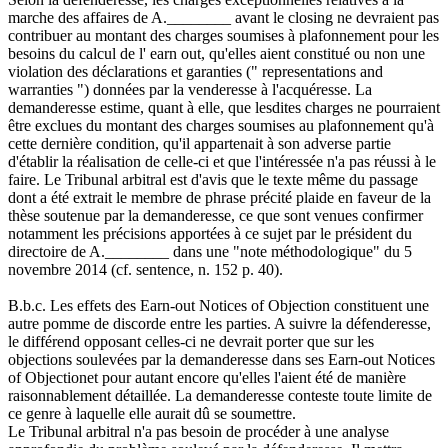
marche des affaires de A.________ avant le closing ne devraient pas
contribuer au montant des charges soumises à plafonnement pour les
besoins du calcul de l' earn out, qu'elles aient constitué ou non une
violation des déclarations et garanties (" representations and
warranties ") données par la venderesse à l'acquéresse. La
demanderesse estime, quant à elle, que lesdites charges ne pourraient
être exclues du montant des charges soumises au plafonnement qu'à
cette dernière condition, qu'il appartenait à son adverse partie
d'établir la réalisation de celle-ci et que l'intéressée n'a pas réussi à le
faire. Le Tribunal arbitral est d'avis que le texte même du passage
dont a été extrait le membre de phrase précité plaide en faveur de la
thèse soutenue par la demanderesse, ce que sont venues confirmer
notamment les précisions apportées à ce sujet par le président du
directoire de A.________ dans une "note méthodologique" du 5
novembre 2014 (cf. sentence, n. 152 p. 40).
B.b.c. Les effets des Earn-out Notices of Objection constituent une
autre pomme de discorde entre les parties. A suivre la défenderesse,
le différend opposant celles-ci ne devrait porter que sur les
objections soulevées par la demanderesse dans ses Earn-out Notices
of Objectionet pour autant encore qu'elles l'aient été de manière
raisonnablement détaillée. La demanderesse conteste toute limite de
ce genre à laquelle elle aurait dû se soumettre.
Le Tribunal arbitral n'a pas besoin de procéder à une analyse