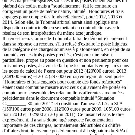
où les charges enregistrées sous ces trois postes étaient exclues du
plafond des coûts, mais a "soudainement" fait le contraire en
corrigeant un poste de même nature, intitulé "Honoraires et frais
engagés pour compte des fonds refacturés", pour 2012, 2013 et
2014. Selon elle, le Tribunal arbitral aurait ainsi appliqué une
disposition contractuelle en se mettant en contradiction avec le
résultat de son interprétation du même acte juridique.
Il n'en est rien. Comme le Tribunal arbitral le démontre clairement
dans sa réponse au recours, s'il a refusé d'extraire le poste litigieux
de la catégorie des charges soumises à plafonnement, en dépit de sa
parenté avec les trois postes précités, c'est pour une raison
particulière, propre au poste en question et non pertinente pour ces
trois autres postes, à savoir le fait que les montants enregistrés dans
les notes de calcul de l' earn out pour 2012 (420'000 euros), 2013
(248'000 euros) et 2014 (297'000 euros) en regard du seul poste
"Honoraires et frais engagés pour compte des fonds refacturés"
étaient sans commune mesure avec ceux qui avaient été portés en
compte pour l'ensemble des refacturations afférentes aux années
précédentes dans le document comptable intitulé "Situation
C.________ 30 juin 2011" et constituant l'annexe 7.1.5 au SPA
(150'100 euros pour 2008, 112'000 euros pour 2009, 105'100 euros
pour 2010 et 102'900 au 30 juin 2011). Ce faisant et sans le dire
expressément, il a sans doute jugé suspecte l'augmentation
importante de ces charges, normalement déductibles du chiffre
d'affaires brut, intervenue postérieurement à la signature du SPAet