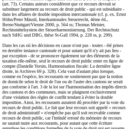
(art. 73). Certains auteurs considèrent que ce recours devrait se
substituer largement au recours de droit public - qui est subsidiaire -
dans les affaires de double imposition intercantonale (cf. p. ex. Ernst
Höhn/Peter Mäusli, Interkantonales Steuerrecht, 4ème éd.,
Berne/Stuttgart/Vienne 2000, p. 564 ss; Thomas Meister,
Rechtsmittelsystem der Steuerharmonisierung. Der Rechtsschutz
nach StHG und DBG, thèse St-Gall 1994, p. 228 ss, p. 299).
Dans les cas où les décisions en cause n'ont pas - toutes - été prises
en dernière instance cantonale et pour autant qu'il n'y ait pas lieu -
par exception - de se prononcer également sur des éléments de la
taxation elle-même, seul le recours de droit public entre en ligne de
compte (Danielle Yersin, Harmonisation fiscale: La dernière ligne
droite, in Archives 69 p. 328). Cela vaut d'autant plus lorsque,
comme en l'espèce, les recourants ne soutiennent pas que la notion
de domicile selon le droit de l'un ou de l'autre des cantons ne serait
pas conforme à l'art. 3 de la loi sur l'harmonisation des impôts directs
des cantons et des communes, mais se plaignent exclusivement
d'une violation des règles de conflit tendant à éviter la double
imposition. Ainsi, les recourants auraient dû procéder par la voie du
recours de droit public. Le fait que leur recours soit appelé « recours
de droit administratif » n'empêche pas qu'il soit recevable comme
recours de droit public, car l'intitulé erroné du mémoire de recours
ne saurait nuire aux recourants, pour autant que cette écriture
remplisse les conditions formelles de la voie de droit qui est ouverte