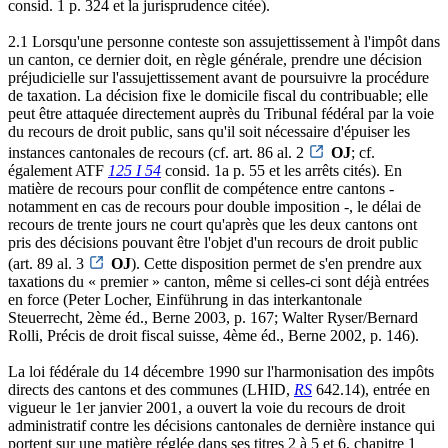
consid. 1 p. 324 et la jurisprudence citée).
2.1 Lorsqu'une personne conteste son assujettissement à l'impôt dans
un canton, ce dernier doit, en règle générale, prendre une décision
préjudicielle sur l'assujettissement avant de poursuivre la procédure
de taxation. La décision fixe le domicile fiscal du contribuable; elle
peut être attaquée directement auprès du Tribunal fédéral par la voie
du recours de droit public, sans qu'il soit nécessaire d'épuiser les
instances cantonales de recours (cf. art. 86 al. 2
OJ
; cf.
également ATF
125 I 54
consid. 1a p. 55 et les arrêts cités). En
matière de recours pour conflit de compétence entre cantons -
notamment en cas de recours pour double imposition -, le délai de
recours de trente jours ne court qu'après que les deux cantons ont
pris des décisions pouvant être l'objet d'un recours de droit public
(art. 89 al. 3
OJ
). Cette disposition permet de s'en prendre aux
taxations du « premier » canton, même si celles-ci sont déjà entrées
en force (Peter Locher, Einführung in das interkantonale
Steuerrecht, 2ème éd., Berne 2003, p. 167; Walter Ryser/Bernard
Rolli, Précis de droit fiscal suisse, 4ème éd., Berne 2002, p. 146).
La loi fédérale du 14 décembre 1990 sur l'harmonisation des impôts
directs des cantons et des communes (LHID,
RS
642.14), entrée en
vigueur le 1er janvier 2001, a ouvert la voie du recours de droit
administratif contre les décisions cantonales de dernière instance qui
portent sur une matière réglée dans ses titres 2 à 5 et 6, chapitre 1