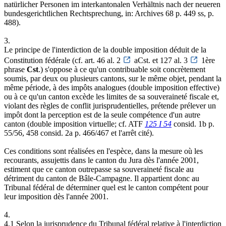
natürlicher Personen im interkantonalen Verhältnis nach der neueren
bundesgerichtlichen Rechtsprechung, in: Archives 68 p. 449 ss, p.
488).
3.
Le principe de l'interdiction de la double imposition déduit de la
Constitution fédérale (cf. art. 46 al. 2
aCst. et 127 al. 3
1ère
phrase
Cst
.) s'oppose à ce qu'un contribuable soit concrètement
soumis, par deux ou plusieurs cantons, sur le même objet, pendant la
même période, à des impôts analogues (double imposition effective)
ou à ce qu'un canton excède les limites de sa souveraineté fiscale et,
violant des règles de conflit jurisprudentielles, prétende prélever un
impôt dont la perception est de la seule compétence d'un autre
canton (double imposition virtuelle; cf. ATF
125 I 54
consid. 1b p.
55/56, 458 consid. 2a p. 466/467 et l'arrêt cité).
Ces conditions sont réalisées en l'espèce, dans la mesure où les
recourants, assujettis dans le canton du Jura dès l'année 2001,
estiment que ce canton outrepasse sa souveraineté fiscale au
détriment du canton de Bâle-Campagne. Il appartient donc au
Tribunal fédéral de déterminer quel est le canton compétent pour
leur imposition dès l'année 2001.
4.
4.1 Selon la jurisprudence du Tribunal fédéral relative à l'interdiction