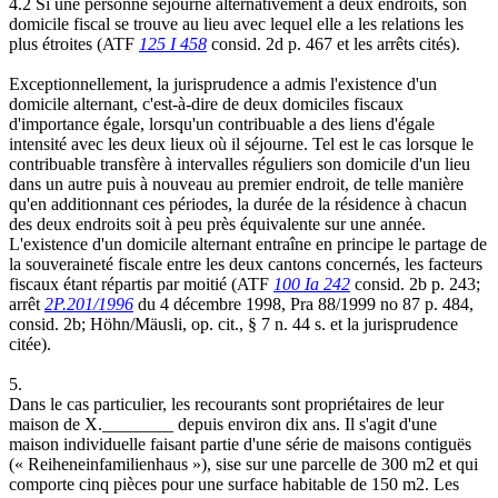
4.2 Si une personne séjourne alternativement à deux endroits, son
domicile fiscal se trouve au lieu avec lequel elle a les relations les
plus étroites (ATF
125 I 458
consid. 2d p. 467 et les arrêts cités).
Exceptionnellement, la jurisprudence a admis l'existence d'un
domicile alternant, c'est-à-dire de deux domiciles fiscaux
d'importance égale, lorsqu'un contribuable a des liens d'égale
intensité avec les deux lieux où il séjourne. Tel est le cas lorsque le
contribuable transfère à intervalles réguliers son domicile d'un lieu
dans un autre puis à nouveau au premier endroit, de telle manière
qu'en additionnant ces périodes, la durée de la résidence à chacun
des deux endroits soit à peu près équivalente sur une année.
L'existence d'un domicile alternant entraîne en principe le partage de
la souveraineté fiscale entre les deux cantons concernés, les facteurs
fiscaux étant répartis par moitié (ATF
100 Ia 242
consid. 2b p. 243;
arrêt
2P.201/1996
du 4 décembre 1998, Pra 88/1999 no 87 p. 484,
consid. 2b; Höhn/Mäusli, op. cit., § 7 n. 44 s. et la jurisprudence
citée).
5.
Dans le cas particulier, les recourants sont propriétaires de leur
maison de X.________ depuis environ dix ans. Il s'agit d'une
maison individuelle faisant partie d'une série de maisons contiguës
(« Reiheneinfamilienhaus »), sise sur une parcelle de 300 m2 et qui
comporte cinq pièces pour une surface habitable de 150 m2. Les