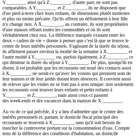
Y.________ ainsi qu'à Z.________, d'autre part, ne sont pas
comparables. A Y.________ et Z.________, ils ne disposent que
d'un pied-à-terre chez leurs enfants, de dimensions plutôt modestes
et plus ou moins précaire. Qu'ils offrent un défraiement à leur fille
n'y change rien. A X.________, au contraire, ils sont propriétaires
d'une maison offrant toutes les commodités et où ils sont
véritablement chez eux. La différence marquée existant entre les
deux « cadres de vie » donne à penser que c'est là que se trouve le
centre de leurs intérêts personnels. S'agissant de la durée du séjour,
ils affirment passer environ la moitié de la semaine à X.________ et
l'autre moitié à Y.________ ou, parfois également, à Z.________, ce
qui diminue la durée du séjour à Y.________. De plus, quoiqu'ils en
disent, il est probable que les recourants ont noué des contacts aussi
à X.________, ne serait-ce qu'avec les voisins qui prennent soin de
leur maison et de leur jardin durant leurs absences. Il convient aussi
de relever que les visites ne se font pas à sens unique: non seulement
les recourants vont trouver leurs enfants et petits enfants à
Y.________ et Z.________, mais aussi ceux-ci passent
des week-ends et des vacances dans la maison de X.________.
Au vu de ce qui précède, il y a lieu d'admettre que le centre des
intérêts personnels et, partant, le domicile fiscal principal des
recourants se trouvent à X.________, sans qu'il soit besoin de
trancher la controverse portant sur la consommation d'eau. Compte
tenu de la différence des conditions d'habitation, un domicile