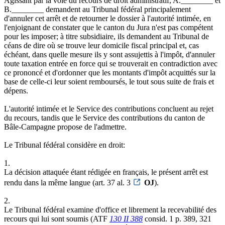
Agissant par la voie du recours de droit administratif, A.________ et
B.________ demandent au Tribunal fédéral principalement
d'annuler cet arrêt et de retourner le dossier à l'autorité intimée, en
l'enjoignant de constater que le canton du Jura n'est pas compétent
pour les imposer; à titre subsidiaire, ils demandent au Tribunal de
céans de dire où se trouve leur domicile fiscal principal et, cas
échéant, dans quelle mesure ils y sont assujettis à l'impôt, d'annuler
toute taxation entrée en force qui se trouverait en contradiction avec
ce prononcé et d'ordonner que les montants d'impôt acquittés sur la
base de celle-ci leur soient remboursés, le tout sous suite de frais et
dépens.
L'autorité intimée et le Service des contributions concluent au rejet
du recours, tandis que le Service des contributions du canton de
Bâle-Campagne propose de l'admettre.
Le Tribunal fédéral considère en droit:
1.
La décision attaquée étant rédigée en français, le présent arrêt est
rendu dans la même langue (art. 37 al. 3
OJ
).
2.
Le Tribunal fédéral examine d'office et librement la recevabilité des
recours qui lui sont soumis (ATF
130 II 388
consid. 1 p. 389, 321