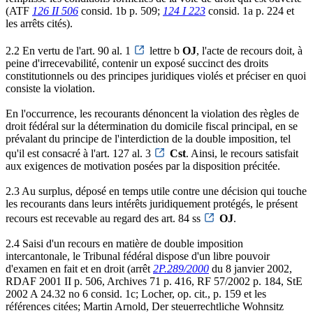
(ATF
126 II 506
consid. 1b p. 509;
124 I 223
consid. 1a p. 224 et
les arrêts cités).
2.2 En vertu de l'art. 90 al. 1
lettre b
OJ
, l'acte de recours doit, à
peine d'irrecevabilité, contenir un exposé succinct des droits
constitutionnels ou des principes juridiques violés et préciser en quoi
consiste la violation.
En l'occurrence, les recourants dénoncent la violation des règles de
droit fédéral sur la détermination du domicile fiscal principal, en se
prévalant du principe de l'interdiction de la double imposition, tel
qu'il est consacré à l'art. 127 al. 3
Cst
. Ainsi, le recours satisfait
aux exigences de motivation posées par la disposition précitée.
2.3 Au surplus, déposé en temps utile contre une décision qui touche
les recourants dans leurs intérêts juridiquement protégés, le présent
recours est recevable au regard des art. 84 ss
OJ
.
2.4 Saisi d'un recours en matière de double imposition
intercantonale, le Tribunal fédéral dispose d'un libre pouvoir
d'examen en fait et en droit (arrêt
2P.289/2000
du 8 janvier 2002,
RDAF 2001 II p. 506, Archives 71 p. 416, RF 57/2002 p. 184, StE
2002 A 24.32 no 6 consid. 1c; Locher, op. cit., p. 159 et les
références citées; Martin Arnold, Der steuerrechtliche Wohnsitz