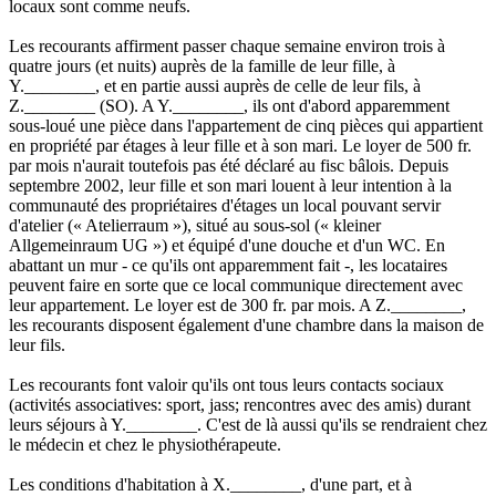
locaux sont comme neufs.
Les recourants affirment passer chaque semaine environ trois à
quatre jours (et nuits) auprès de la famille de leur fille, à
Y.________, et en partie aussi auprès de celle de leur fils, à
Z.________ (SO). A Y.________, ils ont d'abord apparemment
sous-loué une pièce dans l'appartement de cinq pièces qui appartient
en propriété par étages à leur fille et à son mari. Le loyer de 500 fr.
par mois n'aurait toutefois pas été déclaré au fisc bâlois. Depuis
septembre 2002, leur fille et son mari louent à leur intention à la
communauté des propriétaires d'étages un local pouvant servir
d'atelier (« Atelierraum »), situé au sous-sol (« kleiner
Allgemeinraum UG ») et équipé d'une douche et d'un WC. En
abattant un mur - ce qu'ils ont apparemment fait -, les locataires
peuvent faire en sorte que ce local communique directement avec
leur appartement. Le loyer est de 300 fr. par mois. A Z.________,
les recourants disposent également d'une chambre dans la maison de
leur fils.
Les recourants font valoir qu'ils ont tous leurs contacts sociaux
(activités associatives: sport, jass; rencontres avec des amis) durant
leurs séjours à Y.________. C'est de là aussi qu'ils se rendraient chez
le médecin et chez le physiothérapeute.
Les conditions d'habitation à X.________, d'une part, et à