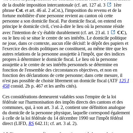
de la double imposition intercantonale (cf. art. 127 al. 3
1ère
phrase
Cst
. et art. 46 al. 2 aCst.), l'imposition du revenu et de la
fortune mobilière d'une personne revient au canton où cette
personne a son domicile fiscal. Par domicile fiscal, on entend en
principe le domicile civil, c'est-à-dire le lieu où la personne réside
avec l'intention de s'y établir durablement (cf. art. 23 al. 1
CC
),
ou le lieu où se situe le centre de ses intérêts. Le domicile politique
ne joue, dans ce contexte, aucun rôle décisif: le dépôt des papiers et
l'exercice des droits politiques ne constituent, au même titre que les
autres relations de la personne assujettie à l'impôt, que des indices
propres à déterminer le domicile fiscal. Le lieu où la personne
assujettie a le centre de ses intérêts personnels se détermine en
fonction de l'ensemble des circonstances objectives, et non en
fonction des déclarations de cette personne; dans cette mesure, il
n'est pas possible de choisir librement un domicile fiscal (ATF
125 I
458
consid. 2b p. 467 et les arrêts cités).
Ces considérations demeurent valables sous l'empire de la loi
fédérale sur l'harmonisation des impôts directs des cantons et des
communes, qui, à son art. 3 al. 2, contient une définition analogue
du domicile de la personne physique, laquelle correspond également
à celle de la loi fédérale du 14 décembre 1990 sur l'impôt fédéral
direct (LIFD,
RS
642.11; cf. art. 3 al. 2).