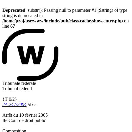
Deprecated
: substr(): Passing null to parameter #1 ($string) of type
string is deprecated in
/home/proj/pse/www/include/pub/class.cache.show.entry.php
on
line
67
Tribunale federale
Tribunal federal
{T 0/2}
2A.247/2004
/dxc
Arrêt du 10 février 2005
IIe Cour de droit public
Composition