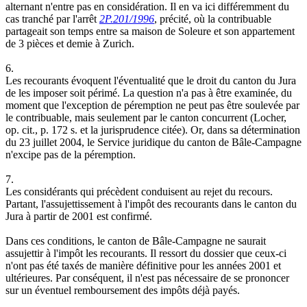
alternant n'entre pas en considération. Il en va ici différemment du
cas tranché par l'arrêt
2P.201/1996
, précité, où la contribuable
partageait son temps entre sa maison de Soleure et son appartement
de 3 pièces et demie à Zurich.
6.
Les recourants évoquent l'éventualité que le droit du canton du Jura
de les imposer soit périmé. La question n'a pas à être examinée, du
moment que l'exception de péremption ne peut pas être soulevée par
le contribuable, mais seulement par le canton concurrent (Locher,
op. cit., p. 172 s. et la jurisprudence citée). Or, dans sa détermination
du 23 juillet 2004, le Service juridique du canton de Bâle-Campagne
n'excipe pas de la péremption.
7.
Les considérants qui précèdent conduisent au rejet du recours.
Partant, l'assujettissement à l'impôt des recourants dans le canton du
Jura à partir de 2001 est confirmé.
Dans ces conditions, le canton de Bâle-Campagne ne saurait
assujettir à l'impôt les recourants. Il ressort du dossier que ceux-ci
n'ont pas été taxés de manière définitive pour les années 2001 et
ultérieures. Par conséquent, il n'est pas nécessaire de se prononcer
sur un éventuel remboursement des impôts déjà payés.