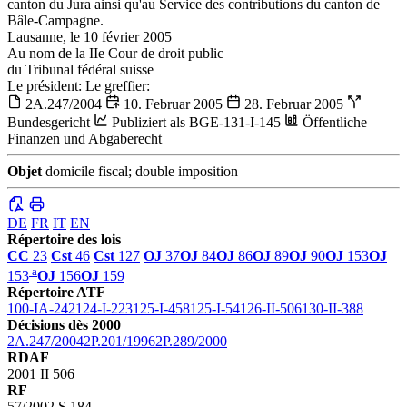
canton du Jura ainsi qu'au Service des contributions du canton de
Bâle-Campagne.
Lausanne, le 10 février 2005
Au nom de la IIe Cour de droit public
du Tribunal fédéral suisse
Le président: Le greffier:
2A.247/2004
10. Februar 2005
28. Februar 2005
Bundesgericht
Publiziert als BGE-131-I-145
Öffentliche
Finanzen und Abgaberecht
Objet
domicile fiscal; double imposition
DE
FR
IT
EN
Répertoire des lois
CC
23
Cst
46
Cst
127
OJ
37
OJ
84
OJ
86
OJ
89
OJ
90
OJ
153
OJ
a
153
OJ
156
OJ
159
Répertoire ATF
100-IA-242
124-I-223
125-I-458
125-I-54
126-II-506
130-II-388
Décisions dès 2000
2A.247/2004
2P.201/1996
2P.289/2000
RDAF
2001 II 506
RF
57/2002 S.184