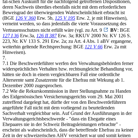
fal-schen Auskunft für die nachfolgend getroffenen Dispositionen,
deren Nachweis überdies ebenfalls nicht mit dem erforderlichen
Beweisgrad der überwiegenden Wahrscheinlichkeit erbracht ist
(BGE
126 V 360
Erw. 5b,
125 V 195
Erw. 2, je mit Hinweisen),
verneint werden, so dass jedenfalls die vierte Voraussetzung des
Vertrauensschutzes nicht erfüllt wäre (vgl. zu Art. 9
BV
: BGE
127 I 36
Erw.3a,
126 II 387
Erw. 3a; RKUV 2000 Nr. KV 126 S.
223, Nr. KV 133 S. 291 Erw. 2a; zu Art. 4 Abs. 1 aBV ergangene,
weiterhin geltende Rechtsprechung: BGE
121 V 66
Erw. 2a mit
Hinweisen).
7.
7.1 Die Beschwerdeführer werfen den Verwaltungsbehörden ferner
widersprüchliches Verhalten bzw. rechtsungleiche Behandlung vor,
hätten sie doch in einem vergleichbaren Fall eine ordentliche
Altersrente samt Zusatzrente für die Ehefrau mit Wirkung ab 1.
Dezember 2000 zugesprochen.
7.2 Wie die Rekurskommission in ihrer Stellungnahme zu Handen
des Eidgenössischen Versicherungsgerichts vom 29. Mai 2001
zutreffend dargelegt hat, dürfte der von den Beschwerdeführern
angeführte Fall nicht mit dem vorliegend zu beurteilenden
Sachverhalt vergleichbar sein. Auf Grund der Ausführungen in der
Verwaltungsgerichtsbeschwerde - "dass ein Ehegatte eines
Ehepaares nie in der Schweiz Beitragsleistungen erbrachte" -
erscheint als wahrscheinlich, dass die betreffende Ehefrau zu keiner
Zeit in der schweizerischen AHV versichert war und somit keinen