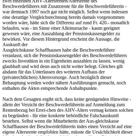
zwei einzelnen AHV-Altersrenten/Altersrente des
Beschwerdeführers mit Zusatzrente für die Beschwerdeführerin -
war demnach 1997 noch gar nicht möglich. Selbst wenn indessen
eine derartige Vergleichsrechnung bereits damals vorgenommen
worden wäre, hätte sich die Differenz auf rund Fr. 420.- monatlich
belaufen, was - im Sinne einer Alleinursache - kaum geeignet
gewesen wäre, eine Auszahlung der Pensionskassengelder zu
bewirken. Vor diesem Hintergrund erscheint die Aussage, die
Auskunft der
Ausgleichskasse Schaffhausen habe die Beschwerdeführer
veranlasst, sich die Pensionskassengelder des Beschwerdeführers
zwecks Investition in ein Eigenheim auszahlen zu lassen, wenig
glaubhaft und wird denn auch nicht weiter belegt. Gleiches gilt
alsdann für das Unterlassen des weiteren Aufbaus der
(privatrechtlichen) Altersvorsorge. Auch bezüglich dieser
Behauptung werden weder nähere Ausführungen gemacht, noch
enthalten die Akten entsprechende Anhaltspunkte.
Nach dem Gesagten ergibt sich, dass keine genügenden Hinweise -
allein der Verzicht der Beschwerdeführerin auf Anmeldung zum
Rentenbezug bei Errei-chen des AHV-Alters vermag keinen solchen
zu begründen - für eine konkrete behördliche Falschauskunft
bestehen. Selbst wenn die Mitarbeiterin der Aus-gleichskasse
Schaffhausen der Beschwerdeführerin indes einen Verzicht auf eine
eigene Altersrente empfohlen hätte, müsste die Ursächlichkeit dieser