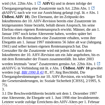
wird (Art. 22bis Abs. 1
AHVG
) und in denen infolge der
Übergangsregelung eine Zusatzrente nach Art. 22bis Abs. 1
altAHVG nach wie vor zur Ausrichtung gelangt (vgl. lit. e Abs. 1
ÜbBest. AHV 10
). Der Ehemann, der im Zeitpunkt des
Inkrafttretens der 10. AHV-Revision bereits eine Zusatzrente im
letztgenannten Sinne bezieht, behält diesen Anspruch, bis seine
Ehefrau einen eigenen Rentenanspruch erwirkt. Männer, die am 1.
Januar 1997 noch keine Altersrente haben, werden später bei
Erreichen des Rentenalters eine Zusatzrente erhalten, wenn ihre
Ehegattin am 1. Januar 1997 mindestens 56 Jahre alt war (Jahrgang
1941) und selber keinen eigenen Rentenanspruch hat. Das
Grenzalter für die Zusatzrente wird mit jedem Jahr nach dem
Inkrafttreten der 10. AHV-Revision um ein Jahr angehoben, bis es
mit dem Rentenalter der Frauen zusammenfällt. Im Jahre 2003
werden letztmals "neue" Zusatzrenten gemäss Art. 22bis Abs. 1
altAHVG in Verbindung mit lit. e Abs. 1
ÜbBest. AHV 10
gewährt
werden (vgl.
BBl 1990 II 43
ff., 87; Jürg Brechbühl, Die
Übergangsbestimmungen zur 10. AHV-Revision, ein wichtiger Teil
der Gesetzesänderungen, in: Soziale Sicherheit [CHSS], 2/1995, S.
75).
3.
3.1 Die Beschwerdeführerin bezieht seit dem 1. Dezember 1997
eine Altersrente, ihr Ehegatte seit 1. Juni 1998 eine Invalidenrente.
Letztere wurde zufolge Erreichens des AHV-Alters per 1. Februar