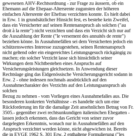
gewesenen AHV-Rechtsordnung - zur Frage zu äussern, ob ein
Ehemann auf die Ehepaar-Altersrente zugunsten der höheren
einfachen Altersrente der Ehefrau verzichten konnte. Es hielt dabei
in Erw. 1 in grundsätzlicher Hinsicht fest, es bestehe kein Zweifel,
dass ein Versicherter auf seinen Rentenanspruch als solchen ("au
droit à la rente") nicht verzichten und dass ein Verzicht sich nur auf
die Auszahlung der Rente ("le versement des annuités de rente")
beziehen könne. In Ausnahmefällen sei dem Versicherten jedoch ein
schützenswertes Interesse zuzugestehen, seinen Rentenanspruch
nicht geltend oder ein eingereichtes Leistungsgesuch rückgängig zu
machen; ein solcher Verzicht lasse sich hinsichtlich seiner
Wirkungen dem Nichtbestehen eines Anspruchs auf
Versicherungsleistungen gleichsetzen. In Anwendung dieser
Rechtslage ging das Eidgenössische Versicherungsgericht sodann in
Erw. 2 - ohne indessen nochmals ausdrücklich auf den
Ausnahmecharakter des Verzichts auf den Leistungsanspruch als
solchen
Bezug zu nehmen - vom Vorliegen eines Ausnahmefalles aus. Die
besonderen konkreten Verhältnisse - es handelte sich um eine
Rückforderung im für die damalige Zeit ansehnlichen Betrag von Fr.
3505.- gegenüber zwei rechtsunkundigen italienischen Ehegatten -
lassen jedoch erkennen, dass das Gericht von seiner zuvor
dargelegten Erkenntnis, wonach nur in Ausnahmefällen auf den
Anspruch verzichtet werden könne, nicht abgewichen ist. Bereits
die in EVGE 1962 S. 301 Erw. 2 enthaltene Formulierung ("les