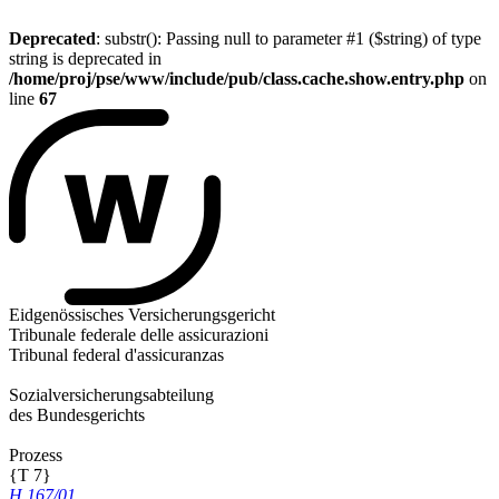
Deprecated
: substr(): Passing null to parameter #1 ($string) of type
string is deprecated in
/home/proj/pse/www/include/pub/class.cache.show.entry.php
on
line
67
Eidgenössisches Versicherungsgericht
Tribunale federale delle assicurazioni
Tribunal federal d'assicuranzas
Sozialversicherungsabteilung
des Bundesgerichts
Prozess
{T 7}
H 167/01