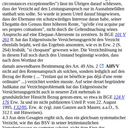
circonstances exceptionnelles") lässt im Übrigen darauf schliessen,
dass der Verzicht auf den Leistungsanspruch nur in Ausnahmefällen
statthaft sein sollte. So wurde in jenem Urteil darauf hingewiesen,
dass der Ehemann ein schutzwürdiges Interesse daran habe, seiner
Ehegattin den Genuss ihrer höheren Rente, "qu'elle s'est acquise par
ses propres cotisations", nicht durch die Geltendmachung seines
Anspruchs auf eine Ehepaar-Altersrente zu zerstören. In BGE
101 V
261
ff. hat das Eidgenössische Versicherungsgericht den Verzicht
ebenfalls bejaht, weil das Ergebnis ansonsten, wie es in Erw. 2 (S.
264) festhält, "si choquant" gewesen wäre. Die Verzichtslösung ist
in diesem Fall noch durch den Umstand begünstigt worden, dass
nach dem Wortlaut der
damals anwendbaren Bestimmung des Art. 49 Abs. 2
AHVV
nicht auf den Rentenanspruch als solchen, sondern lediglich auf den
Bezug der Rente ( ... "l'enfant qui ne bénéficie pas déjà d'une rente
ordinaire" ...) verzichtet werden musste. Auf seine derart begründete
Judikatur zur Verzichtsproblematik hat das Eidgenössische
Versicherungsgericht auch in neuerer Zeit mehrmals in
grundsätzlicher Hinsicht Bezug genom-men, so etwa in BGE
124 V
176
Erw. 3a und im nicht publizierten Urteil P. vom 22. August
1995,
I 32/95
, Erw. 4c (vgl. zum Ganzen auch Maurer, a.a.O., S.
312 f. mit Hinweisen).
4.3 Aus dem Gesagten ergibt sich, dass ein gleichsam systematischer
Verzicht, wie ihn das BSV in seiner letztinstanzlichen
Vernehmlassung zu vertreten scheint, nicht dem Sinn der