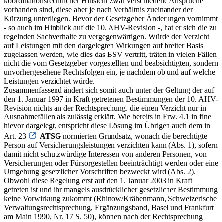
koordinationsrechtlicher Hinsicht zwar verschiedene Ansprüche
vorhanden sind, diese aber je nach Verhältnis zueinander der
Kürzung unterliegen. Bevor der Gesetzgeber Änderungen vornimmt
- so auch im Hinblick auf die 10. AHV-Revision -, hat er sich die zu
regelnden Sachverhalte zu vergegenwärtigen. Würde der Verzicht
auf Leistungen mit den dargelegten Wirkungen auf breiter Basis
zugelassen werden, wie dies das BSV vertritt, träten in vielen Fällen
nicht die vom Gesetzgeber vorgestellten und beabsichtigten, sondern
unvorhergesehene Rechtsfolgen ein, je nachdem ob und auf welche
Leistungen verzichtet würde.
Zusammenfassend ändert sich somit auch unter der Geltung der auf
den 1. Januar 1997 in Kraft getretenen Bestimmungen der 10. AHV-
Revision nichts an der Rechtsprechung, die einen Verzicht nur in
Ausnahmefällen als zulässig erklärt. Wie bereits in Erw. 4.1 in fine
hievor dargelegt, entspricht diese Lösung im Übrigen auch dem in
Art. 23
ATSG
normierten Grundsatz, wonach die berechtigte
Person auf Versicherungsleistungen verzichten kann (Abs. 1), sofern
damit nicht schutzwürdige Interessen von anderen Personen, von
Versicherungen oder Fürsorgestellen beeinträchtigt werden oder eine
Umgehung gesetzlicher Vorschriften bezweckt wird (Abs. 2).
Obwohl diese Regelung erst auf den 1. Januar 2003 in Kraft
getreten ist und ihr mangels ausdrücklicher gesetzlicher Bestimmung
keine Vorwirkung zukommt (Rhinow/Krähenmann, Schweizerische
Verwaltungsrechtsprechung, Ergänzungsband, Basel und Frankfurt
am Main 1990, Nr. 17 S. 50), können nach der Rechtsprechung