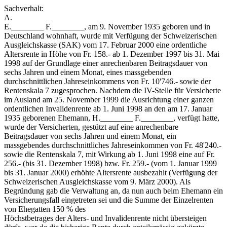
Sachverhalt:
A.
E.________ F.________, am 9. November 1935 geboren und in
Deutschland wohnhaft, wurde mit Verfügung der Schweizerischen
Ausgleichskasse (SAK) vom 17. Februar 2000 eine ordentliche
Altersrente in Höhe von Fr. 158.- ab 1. Dezember 1997 bis 31. Mai
1998 auf der Grundlage einer anrechenbaren Beitragsdauer von
sechs Jahren und einem Monat, eines massgebenden
durchschnittlichen Jahreseinkommens von Fr. 10'746.- sowie der
Rentenskala 7 zugesprochen. Nachdem die IV-Stelle für Versicherte
im Ausland am 25. November 1999 die Ausrichtung einer ganzen
ordentlichen Invalidenrente ab 1. Juni 1998 an den am 17. Januar
1935 geborenen Ehemann, H.________ F.________, verfügt hatte,
wurde der Versicherten, gestützt auf eine anrechenbare
Beitragsdauer von sechs Jahren und einem Monat, ein
massgebendes durchschnittliches Jahreseinkommen von Fr. 48'240.-
sowie die Rentenskala 7, mit Wirkung ab 1. Juni 1998 eine auf Fr.
256.- (bis 31. Dezember 1998) bzw. Fr. 259.- (vom 1. Januar 1999
bis 31. Januar 2000) erhöhte Altersrente ausbezahlt (Verfügung der
Schweizerischen Ausgleichskasse vom 9. März 2000). Als
Begründung gab die Verwaltung an, da nun auch beim Ehemann ein
Versicherungsfall eingetreten sei und die Summe der Einzelrenten
von Ehegatten 150 % des
Höchstbetrages der Alters- und Invalidenrente nicht übersteigen