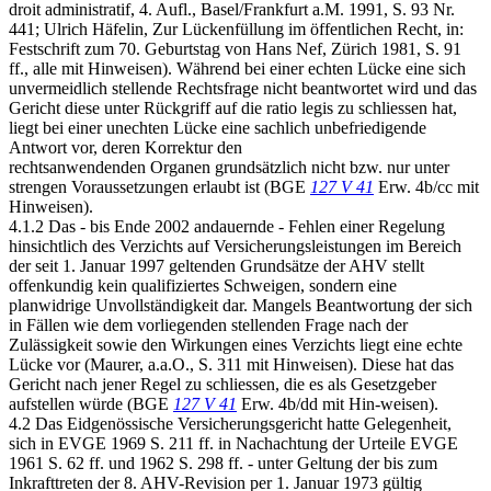
droit administratif, 4. Aufl., Basel/Frankfurt a.M. 1991, S. 93 Nr.
441; Ulrich Häfelin, Zur Lückenfüllung im öffentlichen Recht, in:
Festschrift zum 70. Geburtstag von Hans Nef, Zürich 1981, S. 91
ff., alle mit Hinweisen). Während bei einer echten Lücke eine sich
unvermeidlich stellende Rechtsfrage nicht beantwortet wird und das
Gericht diese unter Rückgriff auf die ratio legis zu schliessen hat,
liegt bei einer unechten Lücke eine sachlich unbefriedigende
Antwort vor, deren Korrektur den
rechtsanwendenden Organen grundsätzlich nicht bzw. nur unter
strengen Voraussetzungen erlaubt ist (BGE
127 V 41
Erw. 4b/cc mit
Hinweisen).
4.1.2 Das - bis Ende 2002 andauernde - Fehlen einer Regelung
hinsichtlich des Verzichts auf Versicherungsleistungen im Bereich
der seit 1. Januar 1997 geltenden Grundsätze der AHV stellt
offenkundig kein qualifiziertes Schweigen, sondern eine
planwidrige Unvollständigkeit dar. Mangels Beantwortung der sich
in Fällen wie dem vorliegenden stellenden Frage nach der
Zulässigkeit sowie den Wirkungen eines Verzichts liegt eine echte
Lücke vor (Maurer, a.a.O., S. 311 mit Hinweisen). Diese hat das
Gericht nach jener Regel zu schliessen, die es als Gesetzgeber
aufstellen würde (BGE
127 V 41
Erw. 4b/dd mit Hin-weisen).
4.2 Das Eidgenössische Versicherungsgericht hatte Gelegenheit,
sich in EVGE 1969 S. 211 ff. in Nachachtung der Urteile EVGE
1961 S. 62 ff. und 1962 S. 298 ff. - unter Geltung der bis zum
Inkrafttreten der 8. AHV-Revision per 1. Januar 1973 gültig