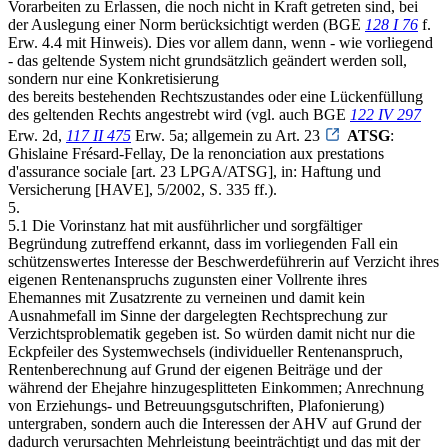
Vorarbeiten zu Erlassen, die noch nicht in Kraft getreten sind, bei
der Auslegung einer Norm berücksichtigt werden (BGE
128 I 76
f.
Erw. 4.4 mit Hinweis). Dies vor allem dann, wenn - wie vorliegend
- das geltende System nicht grundsätzlich geändert werden soll,
sondern nur eine Konkretisierung
des bereits bestehenden Rechtszustandes oder eine Lückenfüllung
des geltenden Rechts angestrebt wird (vgl. auch BGE
122 IV 297
Erw. 2d,
117 II 475
Erw. 5a; allgemein zu Art. 23
ATSG
:
Ghislaine Frésard-Fellay, De la renonciation aux prestations
d'assurance sociale [art. 23 LPGA/ATSG], in: Haftung und
Versicherung [HAVE], 5/2002, S. 335 ff.).
5.
5.1 Die Vorinstanz hat mit ausführlicher und sorgfältiger
Begründung zutreffend erkannt, dass im vorliegenden Fall ein
schützenswertes Interesse der Beschwerdeführerin auf Verzicht ihres
eigenen Rentenanspruchs zugunsten einer Vollrente ihres
Ehemannes mit Zusatzrente zu verneinen und damit kein
Ausnahmefall im Sinne der dargelegten Rechtsprechung zur
Verzichtsproblematik gegeben ist. So würden damit nicht nur die
Eckpfeiler des Systemwechsels (individueller Rentenanspruch,
Rentenberechnung auf Grund der eigenen Beiträge und der
während der Ehejahre hinzugesplitteten Einkommen; Anrechnung
von Erziehungs- und Betreuungsgutschriften, Plafonierung)
untergraben, sondern auch die Interessen der AHV auf Grund der
dadurch verursachten Mehrleistung beeinträchtigt und das mit der