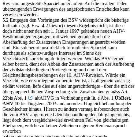
Revision angestrebte Sparziel unterlaufen. Auf die in allen Teilen
überzeugenden Erwägungen des angefochtenen Entscheides kann
verwiesen werden.
5.2 Entgegen den Vorbringen des BSV widerspricht die bisherige
Judikatur (vgl. Erw. 4.2 hievor) diesem Ergebnis nicht, ist diese
doch nicht unter den seit 1. Januar 1997 geltenden neuen AHV-
Bestimmungen ergangen, mit welchen gerade durch die
Abschaffung der Zusatzrenten Einsparungen angestrebt worden
sind. Ein solcherart ausdrücklich formuliertes Sparziel kann
durchaus als schutzwürdiges Interesse im Sinne der
Verzichtsrechtsprechung definiert werden. Wie das BSV ferner
selber betont, dient der Abbau der Zusatzrenten auch der Aufhebung
der zivilstandsbedingten Privilegierung und damit den
Gleichstellungsbestrebungen der 10. AHV-Revision. Würde ein
Verzicht, wie er vorliegend zu beurteilen ist, als allgemein zulässig
erklärt werden, liefe dies auf eine ungerechtfertigte - über die mit der
übergangsrechtlichen Zusprechung von Zusatzrenten gemäss Art.
22bis Abs. 1
altAHVG in Verbindung mit lit. e Abs. 1
ÜbBest.
AHV 10
bis längstens 2003 andauernde - Ungleichbehandlung der
Geschlechter hinaus. Hieran zu ändern vermag insbesondere auch
die vom BSV angerufene Gleichbehandlung der Jahrgänge nichts,
liegt doch dem vergleichsweise erwähnten Fall von gleichaltrigen
Ehefrauen, welche zu keiner Zeit einen eigenen Rentenanspruch
erworben
haben, nicht der hier gegebene Sachverhalt zu Grunde.