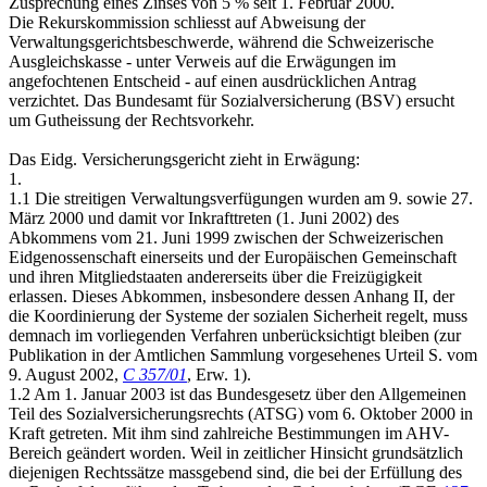
Zusprechung eines Zinses von 5 % seit 1. Februar 2000.
Die Rekurskommission schliesst auf Abweisung der
Verwaltungsgerichtsbeschwerde, während die Schweizerische
Ausgleichskasse - unter Verweis auf die Erwägungen im
angefochtenen Entscheid - auf einen ausdrücklichen Antrag
verzichtet. Das Bundesamt für Sozialversicherung (BSV) ersucht
um Gutheissung der Rechtsvorkehr.
Das Eidg. Versicherungsgericht zieht in Erwägung:
1.
1.1 Die streitigen Verwaltungsverfügungen wurden am 9. sowie 27.
März 2000 und damit vor Inkrafttreten (1. Juni 2002) des
Abkommens vom 21. Juni 1999 zwischen der Schweizerischen
Eidgenossenschaft einerseits und der Europäischen Gemeinschaft
und ihren Mitgliedstaaten andererseits über die Freizügigkeit
erlassen. Dieses Abkommen, insbesondere dessen Anhang II, der
die Koordinierung der Systeme der sozialen Sicherheit regelt, muss
demnach im vorliegenden Verfahren unberücksichtigt bleiben (zur
Publikation in der Amtlichen Sammlung vorgesehenes Urteil S. vom
9. August 2002,
C 357/01
, Erw. 1).
1.2 Am 1. Januar 2003 ist das Bundesgesetz über den Allgemeinen
Teil des Sozialversicherungsrechts (ATSG) vom 6. Oktober 2000 in
Kraft getreten. Mit ihm sind zahlreiche Bestimmungen im AHV-
Bereich geändert worden. Weil in zeitlicher Hinsicht grundsätzlich
diejenigen Rechtssätze massgebend sind, die bei der Erfüllung des