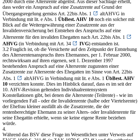
2000 durch eine Altersrente abgelöst. Aus dieser Sachlage erhellt,
dass weder ein Anspruch auf eine Zusatzrente auf Grund der
Übergangsregelung gemäss Art. 22bis Abs. 1
altAHVG in
Verbindung mit lit. e Abs. 1
ÜbBest. AHV 10
noch ein solcher mit
Blick auf die Weitergewährung einer Zusatzrente aus der
Invalidenversicherung bei Entstehen des Anspruchs auf eine
Altersrente für den invaliden Ehegatten nach Art. 22bis Abs. 1
AHVG
(in Verbindung mit Art. 34
IVG
) entstanden ist.
3.2 Fraglich ist, ob die Versicherte auf den Zeitpunkt der Entstehung
des Altersrentenanspruchs ihres Ehemannes, per 1. Februar 2000,
rechtswirksam auf ihren eigenen, seit 1. Dezember 1997
bestehenden Anspruch auf eine Altersrente zugunsten einer
Zusatzrente zur Altersrente des Ehegatten im Sinne von Art. 22bis
Abs. 1
altAHVG in Verbindung mit lit. e Abs. 1
ÜbBest. AHV
10
verzichten konnte. Dies im Hinblick darauf, dass es im seit der
10. AHV-Revision geltenden Individualrentensystem
Konstellationen gibt, bei denen die Altersrente (Teilrente) - wie im
vorliegenden Fall - oder die Invalidenrente (halbe oder Viertelsrente)
der Ehefrau kleiner ausfällt als die Zusatzrente, die der
rentenberechtigte Ehemann zu seiner Alters- oder Invalidenrente für
seine Ehegattin erhielte, wenn sie keine eigene Rente beziehen
würde.
4.
Während das BSV diese Frage im Wesentlichen unter Verweis auf