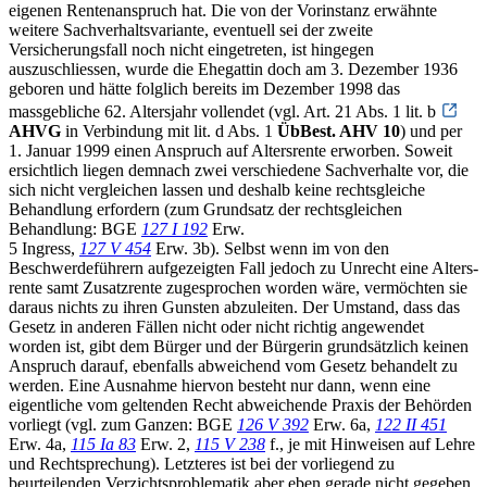
eigenen Rentenanspruch hat. Die von der Vorinstanz erwähnte
weitere Sachverhaltsvariante, eventuell sei der zweite
Versicherungsfall noch nicht eingetreten, ist hingegen
auszuschliessen, wurde die Ehegattin doch am 3. Dezember 1936
geboren und hätte folglich bereits im Dezember 1998 das
massgebliche 62. Altersjahr vollendet (vgl. Art. 21 Abs. 1 lit. b
AHVG
in Verbindung mit lit. d Abs. 1
ÜbBest. AHV 10
) und per
1. Januar 1999 einen Anspruch auf Altersrente erworben. Soweit
ersichtlich liegen demnach zwei verschiedene Sachverhalte vor, die
sich nicht vergleichen lassen und deshalb keine rechtsgleiche
Behandlung erfordern (zum Grundsatz der rechtsgleichen
Behandlung: BGE
127 I 192
Erw.
5 Ingress,
127 V 454
Erw. 3b). Selbst wenn im von den
Beschwerdeführern aufgezeigten Fall jedoch zu Unrecht eine Alters-
rente samt Zusatzrente zugesprochen worden wäre, vermöchten sie
daraus nichts zu ihren Gunsten abzuleiten. Der Umstand, dass das
Gesetz in anderen Fällen nicht oder nicht richtig angewendet
worden ist, gibt dem Bürger und der Bürgerin grundsätzlich keinen
Anspruch darauf, ebenfalls abweichend vom Gesetz behandelt zu
werden. Eine Ausnahme hiervon besteht nur dann, wenn eine
eigentliche vom geltenden Recht abweichende Praxis der Behörden
vorliegt (vgl. zum Ganzen: BGE
126 V 392
Erw. 6a,
122 II 451
Erw. 4a,
115 Ia 83
Erw. 2,
115 V 238
f., je mit Hinweisen auf Lehre
und Rechtsprechung). Letzteres ist bei der vorliegend zu
beurteilenden Verzichtsproblematik aber eben gerade nicht gegeben,