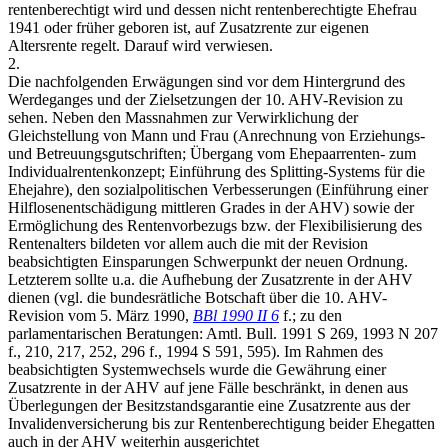
rentenberechtigt wird und dessen nicht rentenberechtigte Ehefrau
1941 oder früher geboren ist, auf Zusatzrente zur eigenen
Altersrente regelt. Darauf wird verwiesen.
2.
Die nachfolgenden Erwägungen sind vor dem Hintergrund des
Werdeganges und der Zielsetzungen der 10. AHV-Revision zu
sehen. Neben den Massnahmen zur Verwirklichung der
Gleichstellung von Mann und Frau (Anrechnung von Erziehungs-
und Betreuungsgutschriften; Übergang vom Ehepaarrenten- zum
Individualrentenkonzept; Einführung des Splitting-Systems für die
Ehejahre), den sozialpolitischen Verbesserungen (Einführung einer
Hilflosenentschädigung mittleren Grades in der AHV) sowie der
Ermöglichung des Rentenvorbezugs bzw. der Flexibilisierung des
Rentenalters bildeten vor allem auch die mit der Revision
beabsichtigten Einsparungen Schwerpunkt der neuen Ordnung.
Letzterem sollte u.a. die Aufhebung der Zusatzrente in der AHV
dienen (vgl. die bundesrätliche Botschaft über die 10. AHV-
Revision vom 5. März 1990,
BBl 1990 II 6
f.; zu den
parlamentarischen Beratungen: Amtl. Bull. 1991 S 269, 1993 N 207
f., 210, 217, 252, 296 f., 1994 S 591, 595). Im Rahmen des
beabsichtigten Systemwechsels wurde die Gewährung einer
Zusatzrente in der AHV auf jene Fälle beschränkt, in denen aus
Überlegungen der Besitzstandsgarantie eine Zusatzrente aus der
Invalidenversicherung bis zur Rentenberechtigung beider Ehegatten
auch in der AHV weiterhin ausgerichtet