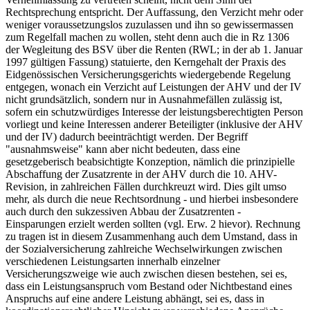
Rechtsprechung entspricht. Der Auffassung, den Verzicht mehr oder
weniger voraussetzungslos zuzulassen und ihn so gewissermassen
zum Regelfall machen zu wollen, steht denn auch die in Rz 1306
der Wegleitung des BSV über die Renten (RWL; in der ab 1. Januar
1997 gültigen Fassung) statuierte, den Kerngehalt der Praxis des
Eidgenössischen Versicherungsgerichts wiedergebende Regelung
entgegen, wonach ein Verzicht auf Leistungen der AHV und der IV
nicht grundsätzlich, sondern nur in Ausnahmefällen zulässig ist,
sofern ein schutzwürdiges Interesse der leistungsberechtigten Person
vorliegt und keine Interessen anderer Beteiligter (inklusive der AHV
und der IV) dadurch beeinträchtigt werden. Der Begriff
"ausnahmsweise" kann aber nicht bedeuten, dass eine
gesetzgeberisch beabsichtigte Konzeption, nämlich die prinzipielle
Abschaffung der Zusatzrente in der AHV durch die 10. AHV-
Revision, in zahlreichen Fällen durchkreuzt wird. Dies gilt umso
mehr, als durch die neue Rechtsordnung - und hierbei insbesondere
auch durch den sukzessiven Abbau der Zusatzrenten -
Einsparungen erzielt werden sollten (vgl. Erw. 2 hievor). Rechnung
zu tragen ist in diesem Zusammenhang auch dem Umstand, dass in
der Sozialversicherung zahlreiche Wechselwirkungen zwischen
verschiedenen Leistungsarten innerhalb einzelner
Versicherungszweige wie auch zwischen diesen bestehen, sei es,
dass ein Leistungsanspruch vom Bestand oder Nichtbestand eines
Anspruchs auf eine andere Leistung abhängt, sei es, dass in