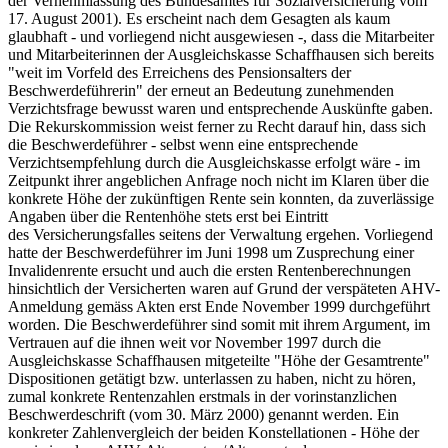
der Vernehmlassung des Bundesamtes für Sozialversicherung vom
17. August 2001). Es erscheint nach dem Gesagten als kaum
glaubhaft - und vorliegend nicht ausgewiesen -, dass die Mitarbeiter
und Mitarbeiterinnen der Ausgleichskasse Schaffhausen sich bereits
"weit im Vorfeld des Erreichens des Pensionsalters der
Beschwerdeführerin" der erneut an Bedeutung zunehmenden
Verzichtsfrage bewusst waren und entsprechende Auskünfte gaben.
Die Rekurskommission weist ferner zu Recht darauf hin, dass sich
die Beschwerdeführer - selbst wenn eine entsprechende
Verzichtsempfehlung durch die Ausgleichskasse erfolgt wäre - im
Zeitpunkt ihrer angeblichen Anfrage noch nicht im Klaren über die
konkrete Höhe der zukünftigen Rente sein konnten, da zuverlässige
Angaben über die Rentenhöhe stets erst bei Eintritt
des Versicherungsfalles seitens der Verwaltung ergehen. Vorliegend
hatte der Beschwerdeführer im Juni 1998 um Zusprechung einer
Invalidenrente ersucht und auch die ersten Rentenberechnungen
hinsichtlich der Versicherten waren auf Grund der verspäteten AHV-
Anmeldung gemäss Akten erst Ende November 1999 durchgeführt
worden. Die Beschwerdeführer sind somit mit ihrem Argument, im
Vertrauen auf die ihnen weit vor November 1997 durch die
Ausgleichskasse Schaffhausen mitgeteilte "Höhe der Gesamtrente"
Dispositionen getätigt bzw. unterlassen zu haben, nicht zu hören,
zumal konkrete Rentenzahlen erstmals in der vorinstanzlichen
Beschwerdeschrift (vom 30. März 2000) genannt werden. Ein
konkreter Zahlenvergleich der beiden Konstellationen - Höhe der