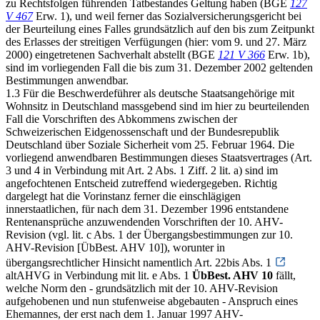
zu Rechtsfolgen führenden Tatbestandes Geltung haben (BGE
127
V 467
Erw. 1), und weil ferner das Sozialversicherungsgericht bei
der Beurteilung eines Falles grundsätzlich auf den bis zum Zeitpunkt
des Erlasses der streitigen Verfügungen (hier: vom 9. und 27. März
2000) eingetretenen Sachverhalt abstellt (BGE
121 V 366
Erw. 1b),
sind im vorliegenden Fall die bis zum 31. Dezember 2002 geltenden
Bestimmungen anwendbar.
1.3 Für die Beschwerdeführer als deutsche Staatsangehörige mit
Wohnsitz in Deutschland massgebend sind im hier zu beurteilenden
Fall die Vorschriften des Abkommens zwischen der
Schweizerischen Eidgenossenschaft und der Bundesrepublik
Deutschland über Soziale Sicherheit vom 25. Februar 1964. Die
vorliegend anwendbaren Bestimmungen dieses Staatsvertrages (Art.
3 und 4 in Verbindung mit Art. 2 Abs. 1 Ziff. 2 lit. a) sind im
angefochtenen Entscheid zutreffend wiedergegeben. Richtig
dargelegt hat die Vorinstanz ferner die einschlägigen
innerstaatlichen, für nach dem 31. Dezember 1996 entstandene
Rentenansprüche anzuwendenden Vorschriften der 10. AHV-
Revision (vgl. lit. c Abs. 1 der Übergangsbestimmungen zur 10.
AHV-Revision [ÜbBest. AHV 10]), worunter in
übergangsrechtlicher Hinsicht namentlich Art. 22bis Abs. 1
altAHVG in Verbindung mit lit. e Abs. 1
ÜbBest. AHV 10
fällt,
welche Norm den - grundsätzlich mit der 10. AHV-Revision
aufgehobenen und nun stufenweise abgebauten - Anspruch eines
Ehemannes, der erst nach dem 1. Januar 1997 AHV-