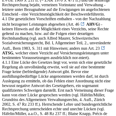
EVGE 1969 S. 211 ff. (= ZAK 1970 S. 471 ff.) und die seitherige
Rechtsprechung bejaht, verneinen Vorinstanz und Verwaltung -
letztere unter Bezugnahme auf die Erwägungen im angefochtenen
Entscheid - eine Verzichtsmöglichkeit der Beschwerdeführerin.
4.1 Die gesetzlichen Vorschriften enthalten - von der Nachzahlung
nicht bezogener Leistungen abgesehen (Art. 46
AHVG
) -
keinen Hinweis auf die Möglichkeit eines Verzichts, seine Rechte
geltend zu machen, bzw. auf die Folgen einer derartigen
Rechtshandlung (vgl. auch Alfred Maurer, Schweizerisches
Sozialversicherungsrecht, Bd. I, Allgemeiner Teil, 2., unveränderte
Aufl., Bern 1983, S. 311 mit Hinweisen; anders nun Art. 23
ATSG
, welcher einen Verzicht auf Versicherungsleistungen unter
bestimmten Voraussetzungen ausdrücklich nor-miert).
4.1.1 Eine Lücke des Gesetzes liegt vor, wenn sich eine gesetzliche
Regelung als unvollständig erweist, weil sie auf eine bestimmte
Frage keine (befriedigende) Antwort gibt. Bevor eine
ausfüllungsbedürftige Lücke angenommen werden darf, ist durch
Auslegung zu ermitteln, ob das Fehlen einer Anordnung nicht eine
bewusst negative Antwort des Gesetzgebers, ein sogenannt
qualifiziertes Schweigen darstellt. Erst nach Verneinung dieser Frage
kann von einer Lücke gesprochen werden (vgl. Häfelin/Müller,
Grundriss des Allgemeinen Verwaltungsrechts, 4. Aufl., Zürich
2002, S. 47 Rz 233 ff.). Herrschende Lehre und bundesgerichtliche
Rechtsprechung unterscheiden echte und unechte Lücken (vgl.
Häfelin/Müller, a.a.O., S. 48 Rz 237 ff.; Blaise Knapp, Précis de