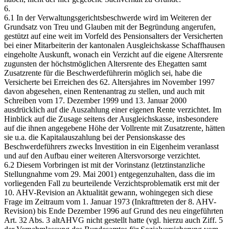
6.
6.1 In der Verwaltungsgerichtsbeschwerde wird im Weiteren der
Grundsatz von Treu und Glauben mit der Begründung angerufen,
gestützt auf eine weit im Vorfeld des Pensionsalters der Versicherten
bei einer Mitarbeiterin der kantonalen Ausgleichskasse Schaffhausen
eingeholte Auskunft, wonach ein Verzicht auf die eigene Altersrente
zugunsten der höchstmöglichen Altersrente des Ehegatten samt
Zusatzrente für die Beschwerdeführerin möglich sei, habe die
Versicherte bei Erreichen des 62. Altersjahres im November 1997
davon abgesehen, einen Rentenantrag zu stellen, und auch mit
Schreiben vom 17. Dezember 1999 und 13. Januar 2000
ausdrücklich auf die Auszahlung einer eigenen Rente verzichtet. Im
Hinblick auf die Zusage seitens der Ausgleichskasse, insbesondere
auf die ihnen angegebene Höhe der Vollrente mit Zusatzrente, hätten
sie u.a. die Kapitalauszahlung bei der Pensionskasse des
Beschwerdeführers zwecks Investition in ein Eigenheim veranlasst
und auf den Aufbau einer weiteren Altersvorsorge verzichtet.
6.2 Diesem Vorbringen ist mit der Vorinstanz (letztinstanzliche
Stellungnahme vom 29. Mai 2001) entgegenzuhalten, dass die im
vorliegenden Fall zu beurteilende Verzichtsproblematik erst mit der
10. AHV-Revision an Aktualität gewann, wohingegen sich diese
Frage im Zeitraum vom 1. Januar 1973 (Inkrafttreten der 8. AHV-
Revision) bis Ende Dezember 1996 auf Grund des neu eingeführten
Art. 32 Abs. 3 altAHVG nicht gestellt hatte (vgl. hierzu auch Ziff. 5