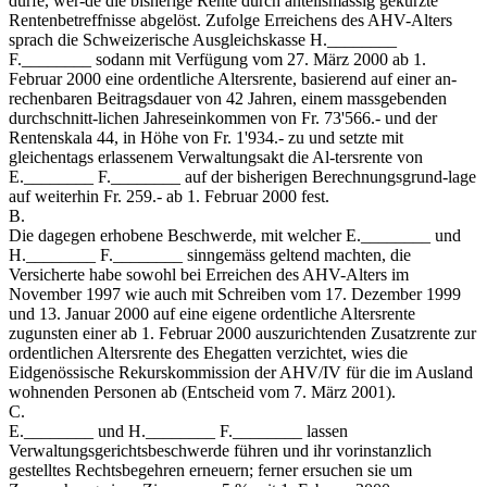
dürfe, wer-de die bisherige Rente durch anteilsmässig gekürzte
Rentenbetreffnisse abgelöst. Zufolge Erreichens des AHV-Alters
sprach die Schweizerische Ausgleichskasse H.________
F.________ sodann mit Verfügung vom 27. März 2000 ab 1.
Februar 2000 eine ordentliche Altersrente, basierend auf einer an-
rechenbaren Beitragsdauer von 42 Jahren, einem massgebenden
durchschnitt-lichen Jahreseinkommen von Fr. 73'566.- und der
Rentenskala 44, in Höhe von Fr. 1'934.- zu und setzte mit
gleichentags erlassenem Verwaltungsakt die Al-tersrente von
E.________ F.________ auf der bisherigen Berechnungsgrund-lage
auf weiterhin Fr. 259.- ab 1. Februar 2000 fest.
B.
Die dagegen erhobene Beschwerde, mit welcher E.________ und
H.________ F.________ sinngemäss geltend machten, die
Versicherte habe sowohl bei Erreichen des AHV-Alters im
November 1997 wie auch mit Schreiben vom 17. Dezember 1999
und 13. Januar 2000 auf eine eigene ordentliche Altersrente
zugunsten einer ab 1. Februar 2000 auszurichtenden Zusatzrente zur
ordentlichen Altersrente des Ehegatten verzichtet, wies die
Eidgenössische Rekurskommission der AHV/IV für die im Ausland
wohnenden Personen ab (Entscheid vom 7. März 2001).
C.
E.________ und H.________ F.________ lassen
Verwaltungsgerichtsbeschwerde führen und ihr vorinstanzlich
gestelltes Rechtsbegehren erneuern; ferner ersuchen sie um