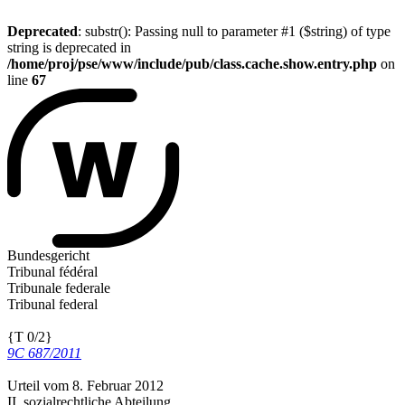
Deprecated
: substr(): Passing null to parameter #1 ($string) of type
string is deprecated in
/home/proj/pse/www/include/pub/class.cache.show.entry.php
on
line
67
Bundesgericht
Tribunal fédéral
Tribunale federale
Tribunal federal
{T 0/2}
9C 687/2011
Urteil vom 8. Februar 2012
II. sozialrechtliche Abteilung