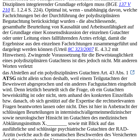
Disziplinen integrierender Grundlage erfolgen muss (BGE
137 V
210
E. 1.2.4 S. 224). Optimal ist, wenn - unabhängig davon, welche
Fachrichtungen bei der Durchführung der polydisziplinären
Begutachtung berücksichtigt wurden - die abschliessende,
gesamthafte Beurteilung von Kausalität und Arbeitsunfähigkeit auf
der Grundlage einer Konsensdiskussion der einzelnen Gutachter
oder unter Leitung eines fallführenden Arztes erfolgt, damit die
Ergebnisse aus den einzelnen Fachrichtungen zusammengeführt und
dargelegt werden können (Urteil
8C 323/2007
E. 4.3.2 mit
Hinweisen). Zwingende Voraussetzung für die Beweistauglichkeit
eines polydisziplinären Gutachtens ist dies jedoch nicht. Mit anderen
Worten verletzt
das Abstellen auf ein polydisziplinäres Gutachten Art. 43 Abs. 1
ATSG
nicht allein schon deshalb, weil einem Teilgutachten der
Beweiswert abgesprochen und ein anderes Fachgutachten eingeholt
wird. Denn letztlich beurteilt sich die Frage, ob ein Gutachten
beweiskräftig ist oder nicht, stets anhand des konkreten Einzelfalls
bzw. danach, ob sich gestützt auf die Expertise die rechtsrelevanten
Fragen beantworten lassen oder nicht. Dies ist hier in Anbetracht der
schlüssigen Beurteilungen in internistisch/allgemeinmedizinischer
sowie neurologischer Hinsicht im Gutachten des medizinischen
Abklärungsinstituts X.________ sowie mit Blick auf das
ausführliche und schlüssige psychiatrische Gutachten der RAD-
Ärztin (welche auch die somatischen Beschwerden des Versicherten