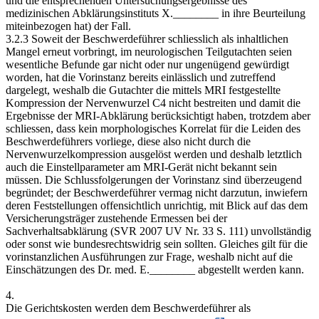
und die entsprechenden Untersuchungsergebnisse des
medizinischen Abklärungsinstituts X.________ in ihre Beurteilung
miteinbezogen hat) der Fall.
3.2.3 Soweit der Beschwerdeführer schliesslich als inhaltlichen
Mangel erneut vorbringt, im neurologischen Teilgutachten seien
wesentliche Befunde gar nicht oder nur ungenügend gewürdigt
worden, hat die Vorinstanz bereits einlässlich und zutreffend
dargelegt, weshalb die Gutachter die mittels MRI festgestellte
Kompression der Nervenwurzel C4 nicht bestreiten und damit die
Ergebnisse der MRI-Abklärung berücksichtigt haben, trotzdem aber
schliessen, dass kein morphologisches Korrelat für die Leiden des
Beschwerdeführers vorliege, diese also nicht durch die
Nervenwurzelkompression ausgelöst werden und deshalb letztlich
auch die Einstellparameter am MRI-Gerät nicht bekannt sein
müssen. Die Schlussfolgerungen der Vorinstanz sind überzeugend
begründet; der Beschwerdeführer vermag nicht darzutun, inwiefern
deren Feststellungen offensichtlich unrichtig, mit Blick auf das dem
Versicherungsträger zustehende Ermessen bei der
Sachverhaltsabklärung (SVR 2007 UV Nr. 33 S. 111) unvollständig
oder sonst wie bundesrechtswidrig sein sollten. Gleiches gilt für die
vorinstanzlichen Ausführungen zur Frage, weshalb nicht auf die
Einschätzungen des Dr. med. E.________ abgestellt werden kann.
4.
Die Gerichtskosten werden dem Beschwerdeführer als