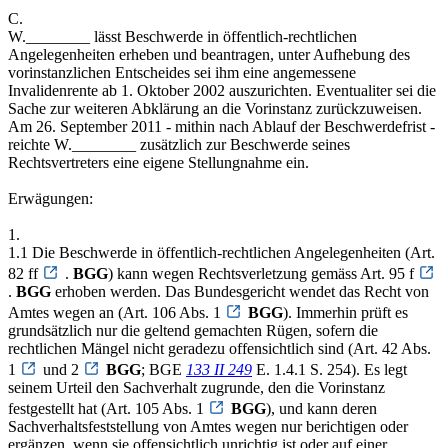
C.
W.________ lässt Beschwerde in öffentlich-rechtlichen
Angelegenheiten erheben und beantragen, unter Aufhebung des
vorinstanzlichen Entscheides sei ihm eine angemessene
Invalidenrente ab 1. Oktober 2002 auszurichten. Eventualiter sei die
Sache zur weiteren Abklärung an die Vorinstanz zurückzuweisen.
Am 26. September 2011 - mithin nach Ablauf der Beschwerdefrist -
reichte W.________ zusätzlich zur Beschwerde seines
Rechtsvertreters eine eigene Stellungnahme ein.
Erwägungen:
1.
1.1 Die Beschwerde in öffentlich-rechtlichen Angelegenheiten (Art.
82 ff
.
BGG
) kann wegen Rechtsverletzung gemäss Art. 95 f
.
BGG
erhoben werden. Das Bundesgericht wendet das Recht von
Amtes wegen an (Art. 106 Abs. 1
BGG
). Immerhin prüft es
grundsätzlich nur die geltend gemachten Rügen, sofern die
rechtlichen Mängel nicht geradezu offensichtlich sind (Art. 42 Abs.
1
und 2
BGG
; BGE
133 II 249
E. 1.4.1 S. 254). Es legt
seinem Urteil den Sachverhalt zugrunde, den die Vorinstanz
festgestellt hat (Art. 105 Abs. 1
BGG
), und kann deren
Sachverhaltsfeststellung von Amtes wegen nur berichtigen oder
ergänzen, wenn sie offensichtlich unrichtig ist oder auf einer