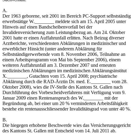
A.
Der 1963 geborene, seit 2001 im Bereich PC-Support selbstständig
erwerbstätige W.________ meldete sich am 15. April 2005 unter
Hinweis auf einen Bandscheibenvorfall bei der
Invalidenversicherung zum Leistungsbezug an. Am 24. Oktober
2001 hatte er einen Auffahrunfall erlitten. Nach Beizug diverser
Arztberichte, verschiedensten Abklärungen in medizinischer und
erwerblicher Hinsicht (unter anderem Abklärung für
Selbstständigerwerbende vom 8. November 2006, Teilnahme an
einem Arbeitsprogramm von Mai bis September 2006), einem
weiteren Auffahrunfall am 3. Dezember 2007 und erneuten
medizinischen Abklärungen im medizinischen Abklärungsinstitut
X.________, Gutachten vom 15. April 2008; psychiatrische
Abklärung durch die RAD-Ärztin Dr. med. E.________ vom 28.
Oktober 2008), wies die IV-Stelle des Kantons St. Gallen nach
Durchführung des Vorbescheidverfahrens mit Verfügung vom 9.
Januar 2009 einen Rentenanspruch des W.________ mit der
Begründung ab, bei einer um 20 % verminderten Arbeitsfähigkeit
bestehe ein rentenausschliessender Invaliditätsgrad von unter 40 %.
B.
Die hiegegen erhobene Beschwerde wies das Versicherungsgericht
des Kantons St. Gallen mit Entscheid vom 14. Juli 2011 ab.