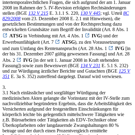
intertemporalrechtlichen Fragen, die sich aufgrund der am 1. Januar
2008 im Rahmen der 5. IV-Revision erfolgten Rechtsänderungen
stellen (BGE
132 V 215
E. 3.1.1 S. 220,
130 V 445
; vgl. Urteil
8C
829/2008
vom 23. Dezember 2008 E. 2.1 mit Hinweisen), die
gesetzlichen Bestimmungen und von der Rechtsprechung dazu
entwickelten Grundsätze zum Begriff der Invalidität (Art. 8 Abs. 1
ATSG
in Verbindung mit Art. 4 Abs. 1
IVG
) und der
Erwerbsunfähigkeit (Art. 7
ATSG
), zu den Voraussetzungen
und zum Umfang des Rentenanspruchs (Art. 28 Abs. 1
IVG
[in
der bis 31. Dezember 2007 gültig gewesenen Fassung] und Art. 28
Abs. 2
IVG
[in der seit 1. Januar 2008 in Kraft stehenden
Fassung]) sowie zum Beweiswert (BGE
134 V 231
E. 5.1 S. 232)
und zur Würdigung ärztlicher Berichte und Gutachten (BGE
125 V
351
E. 3a S. 352) zutreffend dargelegt. Darauf wird verwiesen.
3.
3.1 Nach einlässlicher und sorgfältiger Würdigung der
medizinischen Akten gelangte die Vorinstanz mit der IV-Stelle zum
nachvollziehbar begründeten Ergebnis, dass die Arbeitsfähigkeit des
Versicherten aufgrund der festgestellten Einschränkungen für
körperlich leichte bis gelegentlich mittelschwere Tätigkeiten wie
z.B. Büroarbeiten oder Tätigkeiten als EDV-Techniker ohne
Überkopfarbeiten oder langdauernde Zwangshaltungen 80 %
betrage und der durch einen Prozentvergleich ermittelte