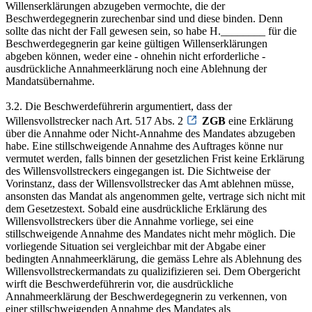
Willenserklärungen abzugeben vermochte, die der
Beschwerdegegnerin zurechenbar sind und diese binden. Denn
sollte das nicht der Fall gewesen sein, so habe H.________ für die
Beschwerdegegnerin gar keine gültigen Willenserklärungen
abgeben können, weder eine - ohnehin nicht erforderliche -
ausdrückliche Annahmeerklärung noch eine Ablehnung der
Mandatsübernahme.
3.2. Die Beschwerdeführerin argumentiert, dass der
Willensvollstrecker nach Art. 517 Abs. 2
ZGB
eine Erklärung
über die Annahme oder Nicht-Annahme des Mandates abzugeben
habe. Eine stillschweigende Annahme des Auftrages könne nur
vermutet werden, falls binnen der gesetzlichen Frist keine Erklärung
des Willensvollstreckers eingegangen ist. Die Sichtweise der
Vorinstanz, dass der Willensvollstrecker das Amt ablehnen müsse,
ansonsten das Mandat als angenommen gelte, vertrage sich nicht mit
dem Gesetzestext. Sobald eine ausdrückliche Erklärung des
Willensvollstreckers über die Annahme vorliege, sei eine
stillschweigende Annahme des Mandates nicht mehr möglich. Die
vorliegende Situation sei vergleichbar mit der Abgabe einer
bedingten Annahmeerklärung, die gemäss Lehre als Ablehnung des
Willensvollstreckermandats zu qualizifizieren sei. Dem Obergericht
wirft die Beschwerdeführerin vor, die ausdrückliche
Annahmeerklärung der Beschwerdegegnerin zu verkennen, von
einer stillschweigenden Annahme des Mandates als