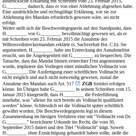
ausdrückliche Erklärung mit Schreiben vom 23. Februar 2015,
G.________ dadurch, dass er von einer Ablehnung abgesehen habe.
Eine ausdrückliche und rechtsgültige Erklärung, wie sie zur
Ablehnung des Mandats erforderlich gewesen wäre, sei nicht
erfolgt.
Weiter stellt sich die Beschwerdegegnerin auf den Standpunkt, dass
H.________ von G.________ bevollmächtigt gewesen sei, als er
mit Schreiben vom 23. Februar 2015 die Annahme des
Willensvollstreckermandats erklärte (s. Sachverhalt Bst. C.b). Sie
argumentiert, H.________ habe um Erstreckung der Annahmefrist
ersucht, um die Angelegenheit mit G.________ zu besprechen. Die
Tatsache, dass das Mandat binnen erstreckter Frist angenommen
wurde, impliziere das Vorliegen einer mündlichen Vollmacht von
G.________. Die Ausfertigung einer schriftlichen Vollmacht sei
nicht möglich und auch nicht notwendig gewesen, zumal die
Annahme des Mandats nach Art. 517
ZGB
formlos erfolgen
könne. Im Übrigen habe G.________ in seinem Schreiben vom 15.
Januar 2015 klargestellt, dass H.________ die Federführung
innehabe, was "alleine für sich bereits als Vollmacht qualifiziert
werden" könne. Schliesslich sei die Vollmacht später schriftlich
gewährt worden. Die Beschwerdegegnerin legt in diesem
Zusammenhang im hiesigen Verfahren eine mit "Vollmacht von Dr.
G.________" bezeichnete Urkunde ins Recht, die vom 30.
September 2015 datiert und den Titel "Vollmacht" trägt. Soweit
H.________ ohne Ermächtigung gehandelt haben sollte, stelle die