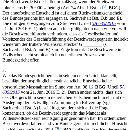
Die Beschwerde ist deshalb nur zulässig, wenn der Streitwert
mindestens Fr. 30'000.-- beträgt (Art. 74 Abs. 1 Bst. b
BGG
).
Der angefochtene Entscheid ist auf einen Rückweisungsentscheid
des Bundesgerichts hin ergangen (s. Sachverhalt Bst. D.b und E).
Die dortigen Erwägungen zum Streitwert (Urteil
5A 635/2015
vom
21. Juni 2016 E. 1) bleiben auch hier gültig, denn nach wie vor will
die Beschwerdeführerin verhindern, dass als Gesellschafter und
Vorsitzender der Geschäftsführung der Beschwerdegegnerin indirekt
wiederum der frühere Willensvollstrecker G.________ (s.
Sachverhalt Bst. A und B) zum Zuge kommt. Die Beschwerde in
Zivilsachen steht somit auch im neuerlichen Prozess vor
Bundesgericht offen.
2.
Wie das Bundesgericht bereits in seinem ersten Urteil klarstellt,
beschlägt der ursprüngliche erstinstanzliche Entscheid keine
vorsorgliche Massnahme im Sinne von Art. 98
BGG
(Urteil
5A
635/2015
vom 21. Juni 2016 E. 2). Daran ändert nichts, dass sich
das Obergericht in seinem neuerlichen Entscheid nicht mehr mit der
Auslegung der letztwilligen Anordnung im Erbvertrag (vgl.
Sachverhalt Bst. A) beschäftigt, sondern sich auf die Frage
konzentriert, ob die Beschwerdegegnerin das Mandat als
Willensvollstreckerin rechtsgültig angenommen hat. Im ordentlichen
Beschwerdeverfahren sind vor Bundesgericht in rechtlicher Hinsicht
alle Rügen gemäss Art. 95 f
.
BGG
zulässig. Das Bundesgericht