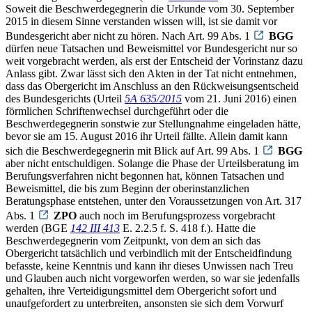
Soweit die Beschwerdegegnerin die Urkunde vom 30. September
2015 in diesem Sinne verstanden wissen will, ist sie damit vor
Bundesgericht aber nicht zu hören. Nach Art. 99 Abs. 1
BGG
dürfen neue Tatsachen und Beweismittel vor Bundesgericht nur so
weit vorgebracht werden, als erst der Entscheid der Vorinstanz dazu
Anlass gibt. Zwar lässt sich den Akten in der Tat nicht entnehmen,
dass das Obergericht im Anschluss an den Rückweisungsentscheid
des Bundesgerichts (Urteil
5A 635/2015
vom 21. Juni 2016) einen
förmlichen Schriftenwechsel durchgeführt oder die
Beschwerdegegnerin sonstwie zur Stellungnahme eingeladen hätte,
bevor sie am 15. August 2016 ihr Urteil fällte. Allein damit kann
sich die Beschwerdegegnerin mit Blick auf Art. 99 Abs. 1
BGG
aber nicht entschuldigen. Solange die Phase der Urteilsberatung im
Berufungsverfahren nicht begonnen hat, können Tatsachen und
Beweismittel, die bis zum Beginn der oberinstanzlichen
Beratungsphase entstehen, unter den Voraussetzungen von Art. 317
Abs. 1
ZPO
auch noch im Berufungsprozess vorgebracht
werden (BGE
142 III 413
E. 2.2.5 f. S. 418 f.). Hatte die
Beschwerdegegnerin vom Zeitpunkt, von dem an sich das
Obergericht tatsächlich und verbindlich mit der Entscheidfindung
befasste, keine Kenntnis und kann ihr dieses Unwissen nach Treu
und Glauben auch nicht vorgeworfen werden, so war sie jedenfalls
gehalten, ihre Verteidigungsmittel dem Obergericht sofort und
unaufgefordert zu unterbreiten, ansonsten sie sich dem Vorwurf