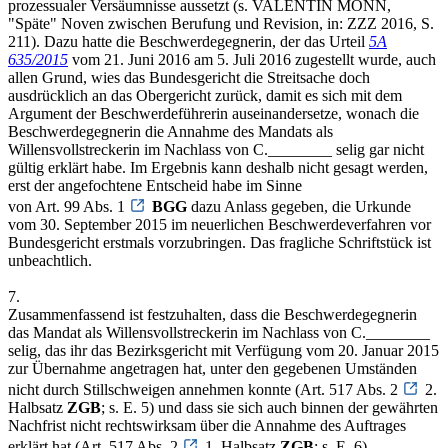
prozessualer Versäumnisse aussetzt (s. VALENTIN MONN,
"Späte" Noven zwischen Berufung und Revision, in: ZZZ 2016, S.
211). Dazu hatte die Beschwerdegegnerin, der das Urteil
5A
635/2015
vom 21. Juni 2016 am 5. Juli 2016 zugestellt wurde, auch
allen Grund, wies das Bundesgericht die Streitsache doch
ausdrücklich an das Obergericht zurück, damit es sich mit dem
Argument der Beschwerdeführerin auseinandersetze, wonach die
Beschwerdegegnerin die Annahme des Mandats als
Willensvollstreckerin im Nachlass von C.________ selig gar nicht
gültig erklärt habe. Im Ergebnis kann deshalb nicht gesagt werden,
erst der angefochtene Entscheid habe im Sinne
von Art. 99 Abs. 1
BGG
dazu Anlass gegeben, die Urkunde
vom 30. September 2015 im neuerlichen Beschwerdeverfahren vor
Bundesgericht erstmals vorzubringen. Das fragliche Schriftstück ist
unbeachtlich.
7.
Zusammenfassend ist festzuhalten, dass die Beschwerdegegnerin
das Mandat als Willensvollstreckerin im Nachlass von C.________
selig, das ihr das Bezirksgericht mit Verfügung vom 20. Januar 2015
zur Übernahme angetragen hat, unter den gegebenen Umständen
nicht durch Stillschweigen annehmen konnte (Art. 517 Abs. 2
2.
Halbsatz
ZGB
; s. E. 5) und dass sie sich auch binnen der gewährten
Nachfrist nicht rechtswirksam über die Annahme des Auftrages
erklärt hat (Art. 517 Abs. 2
1. Halbsatz
ZGB
; s. E. 6).