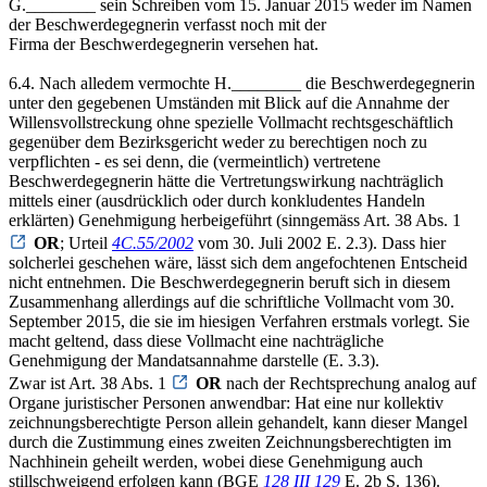
G.________ sein Schreiben vom 15. Januar 2015 weder im Namen
der Beschwerdegegnerin verfasst noch mit der
Firma der Beschwerdegegnerin versehen hat.
6.4. Nach alledem vermochte H.________ die Beschwerdegegnerin
unter den gegebenen Umständen mit Blick auf die Annahme der
Willensvollstreckung ohne spezielle Vollmacht rechtsgeschäftlich
gegenüber dem Bezirksgericht weder zu berechtigen noch zu
verpflichten - es sei denn, die (vermeintlich) vertretene
Beschwerdegegnerin hätte die Vertretungswirkung nachträglich
mittels einer (ausdrücklich oder durch konkludentes Handeln
erklärten) Genehmigung herbeigeführt (sinngemäss Art. 38 Abs. 1
OR
; Urteil
4C.55/2002
vom 30. Juli 2002 E. 2.3). Dass hier
solcherlei geschehen wäre, lässt sich dem angefochtenen Entscheid
nicht entnehmen. Die Beschwerdegegnerin beruft sich in diesem
Zusammenhang allerdings auf die schriftliche Vollmacht vom 30.
September 2015, die sie im hiesigen Verfahren erstmals vorlegt. Sie
macht geltend, dass diese Vollmacht eine nachträgliche
Genehmigung der Mandatsannahme darstelle (E. 3.3).
Zwar ist Art. 38 Abs. 1
OR
nach der Rechtsprechung analog auf
Organe juristischer Personen anwendbar: Hat eine nur kollektiv
zeichnungsberechtigte Person allein gehandelt, kann dieser Mangel
durch die Zustimmung eines zweiten Zeichnungsberechtigten im
Nachhinein geheilt werden, wobei diese Genehmigung auch
stillschweigend erfolgen kann (BGE
128 III 129
E. 2b S. 136).