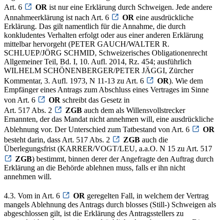
Art. 6
OR
ist nur eine Erklärung durch Schweigen. Jede andere
Annahmeerklärung ist nach Art. 6
OR
eine ausdrückliche
Erklärung. Das gilt namentlich für die Annahme, die durch
konkludentes Verhalten erfolgt oder aus einer anderen Erklärung
mittelbar hervorgeht (PETER GAUCH/WALTER R.
SCHLUEP/JÖRG SCHMID, Schweizerisches Obligationenrecht
Allgemeiner Teil, Bd. I, 10. Aufl. 2014, Rz. 454; ausführlich
WILHELM SCHÖNENBERGER/PETER JÄGGI, Zürcher
Kommentar, 3. Aufl. 1973, N 11-13 zu Art. 6
OR
). Wie dem
Empfänger eines Antrags zum Abschluss eines Vertrages im Sinne
von Art. 6
OR
schreibt das Gesetz in
Art. 517 Abs. 2
ZGB
auch dem als Willensvollstrecker
Ernannten, der das Mandat nicht annehmen will, eine ausdrückliche
Ablehnung vor. Der Unterschied zum Tatbestand von Art. 6
OR
besteht darin, dass Art. 517 Abs. 2
ZGB
auch die
Überlegungsfrist (KARRER/VOGT/LEU, a.a.O. N 15 zu Art. 517
ZGB
) bestimmt, binnen derer der Angefragte den Auftrag durch
Erklärung an die Behörde ablehnen muss, falls er ihn nicht
annehmen will.
4.3. Vom in Art. 6
OR
geregelten Fall, in welchem der Vertrag
mangels Ablehnung des Antrags durch blosses (Still-) Schweigen als
abgeschlossen gilt, ist die Erklärung des Antragsstellers zu