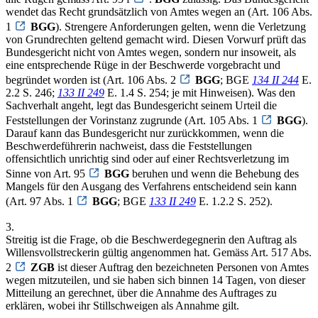
wendet das Recht grundsätzlich von Amtes wegen an (Art. 106 Abs.
1
BGG
). Strengere Anforderungen gelten, wenn die Verletzung
von Grundrechten geltend gemacht wird. Diesen Vorwurf prüft das
Bundesgericht nicht von Amtes wegen, sondern nur insoweit, als
eine entsprechende Rüge in der Beschwerde vorgebracht und
begründet worden ist (Art. 106 Abs. 2
BGG
; BGE
134 II 244
E.
2.2 S. 246;
133 II 249
E. 1.4 S. 254; je mit Hinweisen). Was den
Sachverhalt angeht, legt das Bundesgericht seinem Urteil die
Feststellungen der Vorinstanz zugrunde (Art. 105 Abs. 1
BGG
).
Darauf kann das Bundesgericht nur zurückkommen, wenn die
Beschwerdeführerin nachweist, dass die Feststellungen
offensichtlich unrichtig sind oder auf einer Rechtsverletzung im
Sinne von Art. 95
BGG
beruhen und wenn die Behebung des
Mangels für den Ausgang des Verfahrens entscheidend sein kann
(Art. 97 Abs. 1
BGG
; BGE
133 II 249
E. 1.2.2 S. 252).
3.
Streitig ist die Frage, ob die Beschwerdegegnerin den Auftrag als
Willensvollstreckerin gültig angenommen hat. Gemäss Art. 517 Abs.
2
ZGB
ist dieser Auftrag den bezeichneten Personen von Amtes
wegen mitzuteilen, und sie haben sich binnen 14 Tagen, von dieser
Mitteilung an gerechnet, über die Annahme des Auftrages zu
erklären, wobei ihr Stillschweigen als Annahme gilt.