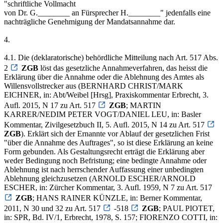
"schriftliche Vollmacht
von Dr. G.________ an Fürsprecher H.________" jedenfalls eine
nachträgliche Genehmigung der Mandatsannahme dar.
4.
4.1. Die (deklaratorische) behördliche Mitteilung nach Art. 517 Abs.
2
ZGB
löst das gesetzliche Annahmeverfahren, das heisst die
Erklärung über die Annahme oder die Ablehnung des Amtes als
Willensvollstrecker aus (BERNHARD CHRIST/MARK
EICHNER, in: Abt/Weibel [Hrsg], Praxiskommentar Erbrecht, 3.
Aufl. 2015, N 17 zu Art. 517
ZGB
; MARTIN
KARRER/NEDIM PETER VOGT/DANIEL LEU, in: Basler
Kommentar, Zivilgesetzbuch II, 5. Aufl. 2015, N 14 zu Art. 517
ZGB
). Erklärt sich der Ernannte vor Ablauf der gesetzlichen Frist
"über die Annahme des Auftrages", so ist diese Erklärung an keine
Form gebunden. Als Gestaltungsrecht erträgt die Erklärung aber
weder Bedingung noch Befristung; eine bedingte Annahme oder
Ablehnung ist nach herrschender Auffassung einer unbedingten
Ablehnung gleichzusetzen (ARNOLD ESCHER/ARNOLD
ESCHER, in: Zürcher Kommentar, 3. Aufl. 1959, N 7 zu Art. 517
ZGB
; HANS RAINER KÜNZLE, in: Berner Kommentar,
2011, N 30 und 32 zu Art. 517
-518
ZGB
; PAUL PIOTET,
in: SPR, Bd. IV/1, Erbrecht, 1978, S. 157; FIORENZO COTTI, in: