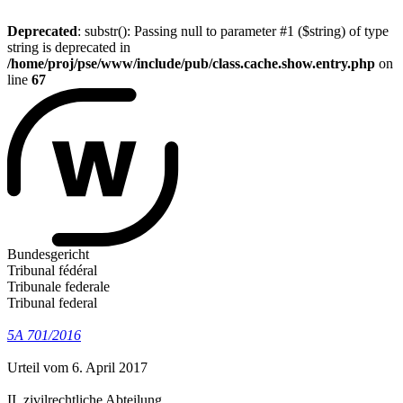
Deprecated
: substr(): Passing null to parameter #1 ($string) of type
string is deprecated in
/home/proj/pse/www/include/pub/class.cache.show.entry.php
on
line
67
Bundesgericht
Tribunal fédéral
Tribunale federale
Tribunal federal
5A 701/2016
Urteil vom 6. April 2017
II. zivilrechtliche Abteilung