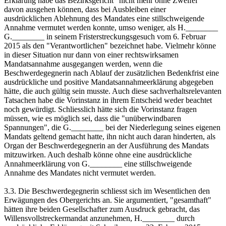
Erklärung habe das Bezirksgericht "nicht mehr ohne Zweifel"
davon ausgehen können, dass bei Ausbleiben einer
ausdrücklichen Ablehnung des Mandates eine stillschweigende
Annahme vermutet werden konnte, umso weniger, als H.________
G.________ in seinem Fristerstreckungsgesuch vom 6. Februar
2015 als den "Verantwortlichen" bezeichnet habe. Vielmehr könne
in dieser Situation nur dann von einer rechtswirksamen
Mandatsannahme ausgegangen werden, wenn die
Beschwerdegegnerin nach Ablauf der zusätzlichen Bedenkfrist eine
ausdrückliche und positive Mandatsannahmeerklärung abgegeben
hätte, die auch gültig sein musste. Auch diese sachverhaltsrelevanten
Tatsachen habe die Vorinstanz in ihrem Entscheid weder beachtet
noch gewürdigt. Schliesslich hätte sich die Vorinstanz fragen
müssen, wie es möglich sei, dass die "unüberwindbaren
Spannungen", die G.________ bei der Niederlegung seines eigenen
Mandats geltend gemacht hatte, ihn nicht auch daran hinderten, als
Organ der Beschwerdegegnerin an der Ausführung des Mandats
mitzuwirken. Auch deshalb könne ohne eine ausdrückliche
Annahmeerklärung von G.________ eine stillschweigende
Annahme des Mandates nicht vermutet werden.
3.3. Die Beschwerdegegnerin schliesst sich im Wesentlichen den
Erwägungen des Obergerichts an. Sie argumentiert, "gesamthaft"
hätten ihre beiden Gesellschafter zum Ausdruck gebracht, das
Willensvollstreckermandat anzunehmen, H.________ durch