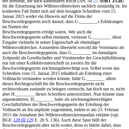
der Behörde, die nach kantonalem Recht (Art. 54
SchlT ZGB
)
für die Einsetzung des Willensvollstreckers sachlich zuständig ist. Im
konkreten Fall findet sich auf dem besagten Schreiben vom 15.
Januar 2015 weder ein Hinweis auf die Firma der
Beschwerdegegnerin noch darauf, dass G.________s Erklärungen
im Namen der
Beschwerdegegnerin erfolgt wären. Wie auch die
Beschwerdegegnerin selbst einräumt, verfasste G.________ diese
Eingabe vielmehr in seiner Eigenschaft als ehemaliger
Willensvollstrecker. Ausserdem übersieht sowohl die Vorinstanz als
auch die Beschwerdegegnerin, dass G.________ im damaligen
Zeitpunkt als Gesellschafter und Vorsitzender der Geschäftsführung
nur mit einer Kollektivunterschrift zu zweien für die
Beschwerdegegnerin zeichnungsberechtigt war. Selbst wenn das
Schreiben vom 15. Januar 2015 inhaltlich als Erteilung einer
Vollmacht verstanden werden könnte, hätte G.________ allein
dieses Rechtsgeschäft für die Beschwerdegegnerin nicht
rechtswirksam zustande zu bringen vermocht, hat doch nur er, nicht
aber H.________ dieses Schreiben unterzeichnet. Nun könnte man
argumentieren, H.________ habe als zeichnungsberechtigter
Geschäftsführer der Beschwerdegegnerin der Erteilung der
Vollmacht an ihn implizite zugestimmt, indem er am 23. Februar
2015 die Annahme des Willensvollstreckermandats erklärte (vgl.
BGE
128 III 129
E. 2b S. 136). Auch diese Spur hilft der
Beschwerdegegnerin aber nicht weiter, denn es bliebe dabei, dass