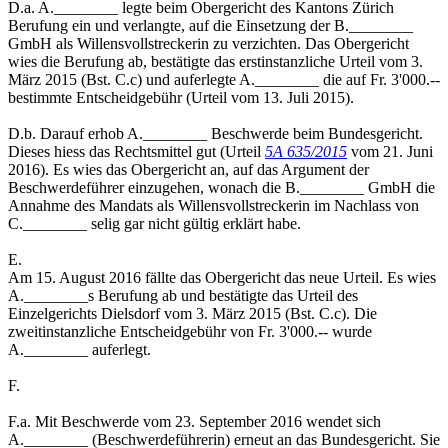
D.a. A.________ legte beim Obergericht des Kantons Zürich
Berufung ein und verlangte, auf die Einsetzung der B.________
GmbH als Willensvollstreckerin zu verzichten. Das Obergericht
wies die Berufung ab, bestätigte das erstinstanzliche Urteil vom 3.
März 2015 (Bst. C.c) und auferlegte A.________ die auf Fr. 3'000.--
bestimmte Entscheidgebühr (Urteil vom 13. Juli 2015).
D.b. Darauf erhob A.________ Beschwerde beim Bundesgericht.
Dieses hiess das Rechtsmittel gut (Urteil
5A 635/2015
vom 21. Juni
2016). Es wies das Obergericht an, auf das Argument der
Beschwerdeführer einzugehen, wonach die B.________ GmbH die
Annahme des Mandats als Willensvollstreckerin im Nachlass von
C.________ selig gar nicht gültig erklärt habe.
E.
Am 15. August 2016 fällte das Obergericht das neue Urteil. Es wies
A.________s Berufung ab und bestätigte das Urteil des
Einzelgerichts Dielsdorf vom 3. März 2015 (Bst. C.c). Die
zweitinstanzliche Entscheidgebühr von Fr. 3'000.-- wurde
A.________ auferlegt.
F.
F.a. Mit Beschwerde vom 23. September 2016 wendet sich
A.________ (Beschwerdeführerin) erneut an das Bundesgericht. Sie