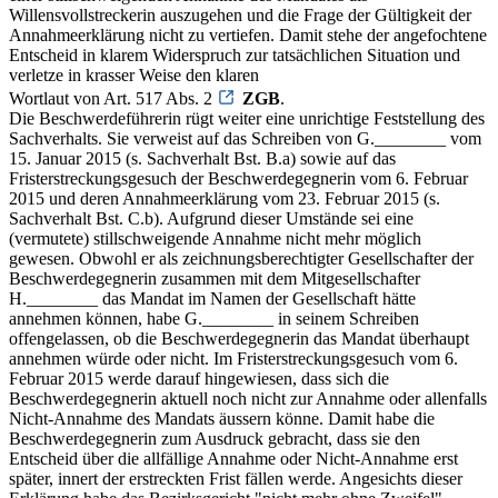
Willensvollstreckerin auszugehen und die Frage der Gültigkeit der
Annahmeerklärung nicht zu vertiefen. Damit stehe der angefochtene
Entscheid in klarem Widerspruch zur tatsächlichen Situation und
verletze in krasser Weise den klaren
Wortlaut von Art. 517 Abs. 2
ZGB
.
Die Beschwerdeführerin rügt weiter eine unrichtige Feststellung des
Sachverhalts. Sie verweist auf das Schreiben von G.________ vom
15. Januar 2015 (s. Sachverhalt Bst. B.a) sowie auf das
Fristerstreckungsgesuch der Beschwerdegegnerin vom 6. Februar
2015 und deren Annahmeerklärung vom 23. Februar 2015 (s.
Sachverhalt Bst. C.b). Aufgrund dieser Umstände sei eine
(vermutete) stillschweigende Annahme nicht mehr möglich
gewesen. Obwohl er als zeichnungsberechtigter Gesellschafter der
Beschwerdegegnerin zusammen mit dem Mitgesellschafter
H.________ das Mandat im Namen der Gesellschaft hätte
annehmen können, habe G.________ in seinem Schreiben
offengelassen, ob die Beschwerdegegnerin das Mandat überhaupt
annehmen würde oder nicht. Im Fristerstreckungsgesuch vom 6.
Februar 2015 werde darauf hingewiesen, dass sich die
Beschwerdegegnerin aktuell noch nicht zur Annahme oder allenfalls
Nicht-Annahme des Mandats äussern könne. Damit habe die
Beschwerdegegnerin zum Ausdruck gebracht, dass sie den
Entscheid über die allfällige Annahme oder Nicht-Annahme erst
später, innert der erstreckten Frist fällen werde. Angesichts dieser