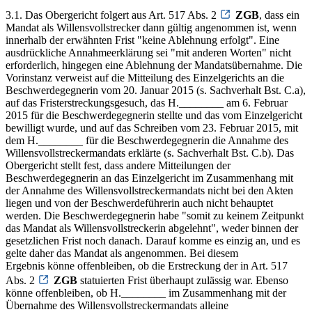
3.1. Das Obergericht folgert aus Art. 517 Abs. 2
ZGB
, dass ein
Mandat als Willensvollstrecker dann gültig angenommen ist, wenn
innerhalb der erwähnten Frist "keine Ablehnung erfolgt". Eine
ausdrückliche Annahmeerklärung sei "mit anderen Worten" nicht
erforderlich, hingegen eine Ablehnung der Mandatsübernahme. Die
Vorinstanz verweist auf die Mitteilung des Einzelgerichts an die
Beschwerdegegnerin vom 20. Januar 2015 (s. Sachverhalt Bst. C.a),
auf das Fristerstreckungsgesuch, das H.________ am 6. Februar
2015 für die Beschwerdegegnerin stellte und das vom Einzelgericht
bewilligt wurde, und auf das Schreiben vom 23. Februar 2015, mit
dem H.________ für die Beschwerdegegnerin die Annahme des
Willensvollstreckermandats erklärte (s. Sachverhalt Bst. C.b). Das
Obergericht stellt fest, dass andere Mitteilungen der
Beschwerdegegnerin an das Einzelgericht im Zusammenhang mit
der Annahme des Willensvollstreckermandats nicht bei den Akten
liegen und von der Beschwerdeführerin auch nicht behauptet
werden. Die Beschwerdegegnerin habe "somit zu keinem Zeitpunkt
das Mandat als Willensvollstreckerin abgelehnt", weder binnen der
gesetzlichen Frist noch danach. Darauf komme es einzig an, und es
gelte daher das Mandat als angenommen. Bei diesem
Ergebnis könne offenbleiben, ob die Erstreckung der in Art. 517
Abs. 2
ZGB
statuierten Frist überhaupt zulässig war. Ebenso
könne offenbleiben, ob H.________ im Zusammenhang mit der
Übernahme des Willensvollstreckermandats alleine