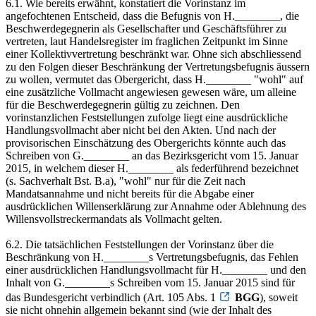
6.1. Wie bereits erwähnt, konstatiert die Vorinstanz im
angefochtenen Entscheid, dass die Befugnis von H.________, die
Beschwerdegegnerin als Gesellschafter und Geschäftsführer zu
vertreten, laut Handelsregister im fraglichen Zeitpunkt im Sinne
einer Kollektivvertretung beschränkt war. Ohne sich abschliessend
zu den Folgen dieser Beschränkung der Vertretungsbefugnis äussern
zu wollen, vermutet das Obergericht, dass H.________ "wohl" auf
eine zusätzliche Vollmacht angewiesen gewesen wäre, um alleine
für die Beschwerdegegnerin gültig zu zeichnen. Den
vorinstanzlichen Feststellungen zufolge liegt eine ausdrückliche
Handlungsvollmacht aber nicht bei den Akten. Und nach der
provisorischen Einschätzung des Obergerichts könnte auch das
Schreiben von G.________ an das Bezirksgericht vom 15. Januar
2015, in welchem dieser H.________ als federführend bezeichnet
(s. Sachverhalt Bst. B.a), "wohl" nur für die Zeit nach
Mandatsannahme und nicht bereits für die Abgabe einer
ausdrücklichen Willenserklärung zur Annahme oder Ablehnung des
Willensvollstreckermandats als Vollmacht gelten.
6.2. Die tatsächlichen Feststellungen der Vorinstanz über die
Beschränkung von H.________s Vertretungsbefugnis, das Fehlen
einer ausdrücklichen Handlungsvollmacht für H.________ und den
Inhalt von G.________s Schreiben vom 15. Januar 2015 sind für
das Bundesgericht verbindlich (Art. 105 Abs. 1
BGG
), soweit
sie nicht ohnehin allgemein bekannt sind (wie der Inhalt des