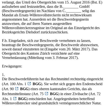
verlangt, das Urteil des Obergerichts vom 15. August 2016 (Bst. E)
aufzuheben und festzustellen, dass die B.________ GmbH
(Beschwerdegegnerin) im Nachlass von C.________ selig das
Mandat als Ersatz-Willensvollstreckerin nicht rechtswirksam
angenommen hat. Ausserdem sei die Beschwerdegegnerin
anzuweisen, die auf ihren Namen ausgestellten
Willensvollstreckerzeugnisse im Original an das Einzelgericht des
Bezirksgerichts Dielsdorf zurückzuschicken.
F.b. Eingeladen, sich zur Beschwerde vernehmen zu lassen,
beantragt die Beschwerdegegnerin, die Beschwerde abzuweisen,
soweit darauf einzutreten ist (Eingabe vom 20. März 2017). Das
Obergericht des Kantons Zürich verzichtete auf eine
Vernehmlassung (Mitteilung vom 3. Februar 2017).
Erwägungen:
1.
Die Beschwerdeführerin hat das Rechtsmittel rechtzeitig eingereicht
(Art. 100 Abs. 1
BGG
). Sie wehrt sich gegen den Endentscheid
(Art. 90
BGG
) eines oberen kantonalen Gerichts, das als
Rechtsmittelinstanz (Art. 75
BGG
) in einer Zivilsache (Art. 72
Abs. 1
BGG
) entschieden hat. Angelegenheiten betreffend
Willensvollstrecker sind grundsätzlich vermögensrechtlicher Natur.