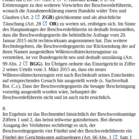
Erörterungen zu den weiteren Vorwürfen der Beschwerdeführerin,
wonach die Annahmeerklärung einem Handeln wider Treu und
Glauben (Art. 2
ZGB
) gleichkomme und als absichtliche
Täuschung (Art. 28
OR
) zu werten sei, erübrigen sich. Im Sinne
des Hauptantrages der Beschwerdeführerin ist deshalb festzustellen,
dass die Beschwerdegegnerin die behördliche Anfrage vom 20.
Januar 2015 nicht rechtswirksam angenommen hat. Das weitere
Rechtsbegehren, die Beschwerdegegnerin zur Rücksendung der auf
ihren Namen ausgestellten Willensvollstreckerzeugnisse zu
verurteilen, ist vor Bundesgericht neu und deshalb unzulässig (Art.
99 Abs. 2
BGG
). Im Übrigen ordnete das Einzelgericht in Ziffer
2 seines Urteils vom 3. März 2015 an, dass ein neues
Willensvollstreckerzeugnis erst nach Rechtskraft seines Entscheides
auf entsprechendes Gesuch hin ausgestellt werde (s. Sachverhalt
Bst. C.c). Dass der Beschwerdegegnerin die besagte Bescheinigung
vorzeitig ausgestellt worden wäre, behauptet die
Beschwerdeführerin nicht und ist auch nicht ersichtlich.
8.
Im Ergebnis ist das Rechtsmittel hinsichtlich der Beschwerdeanträge
Ziffern 1 und 2, das heisst teilweise gutzuheissen. Bei diesem
Ausgang des Verfahrens rechtfertigt es sich, der
Beschwerdegegnerin vier Fünftel und der Beschwerdeführerin ein
Fünftel der Gerichtskosten aufzuerlegen (Art. 66 Abs. 1
Satz 1