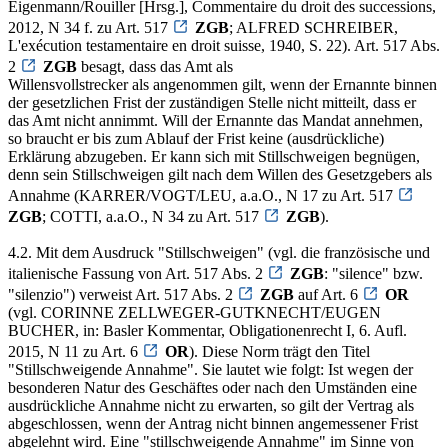
Eigenmann/Rouiller [Hrsg.], Commentaire du droit des successions,
2012, N 34 f. zu Art. 517
ZGB
; ALFRED SCHREIBER,
L'exécution testamentaire en droit suisse, 1940, S. 22). Art. 517 Abs.
2
ZGB
besagt, dass das Amt als
Willensvollstrecker als angenommen gilt, wenn der Ernannte binnen
der gesetzlichen Frist der zuständigen Stelle nicht mitteilt, dass er
das Amt nicht annimmt. Will der Ernannte das Mandat annehmen,
so braucht er bis zum Ablauf der Frist keine (ausdrückliche)
Erklärung abzugeben. Er kann sich mit Stillschweigen begnügen,
denn sein Stillschweigen gilt nach dem Willen des Gesetzgebers als
Annahme (KARRER/VOGT/LEU, a.a.O., N 17 zu Art. 517
ZGB
; COTTI, a.a.O., N 34 zu Art. 517
ZGB
).
4.2. Mit dem Ausdruck "Stillschweigen" (vgl. die französische und
italienische Fassung von Art. 517 Abs. 2
ZGB
: "silence" bzw.
"silenzio") verweist Art. 517 Abs. 2
ZGB
auf Art. 6
OR
(vgl. CORINNE ZELLWEGER-GUTKNECHT/EUGEN
BUCHER, in: Basler Kommentar, Obligationenrecht I, 6. Aufl.
2015, N 11 zu Art. 6
OR
). Diese Norm trägt den Titel
"Stillschweigende Annahme". Sie lautet wie folgt: Ist wegen der
besonderen Natur des Geschäftes oder nach den Umständen eine
ausdrückliche Annahme nicht zu erwarten, so gilt der Vertrag als
abgeschlossen, wenn der Antrag nicht binnen angemessener Frist
abgelehnt wird. Eine "stillschweigende Annahme" im Sinne von