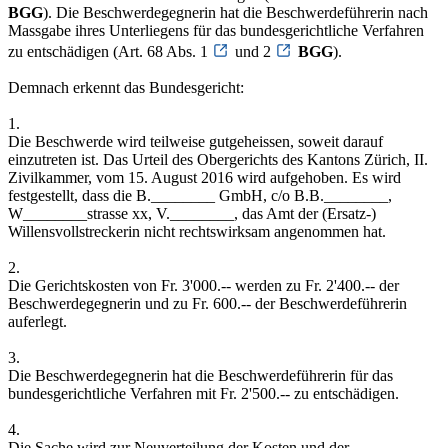
BGG
). Die Beschwerdegegnerin hat die Beschwerdeführerin nach
Massgabe ihres Unterliegens für das bundesgerichtliche Verfahren
zu entschädigen (Art. 68 Abs. 1
und 2
BGG
).
Demnach erkennt das Bundesgericht:
1.
Die Beschwerde wird teilweise gutgeheissen, soweit darauf
einzutreten ist. Das Urteil des Obergerichts des Kantons Zürich, II.
Zivilkammer, vom 15. August 2016 wird aufgehoben. Es wird
festgestellt, dass die B.________ GmbH, c/o B.B.________,
W________strasse xx, V.________, das Amt der (Ersatz-)
Willensvollstreckerin nicht rechtswirksam angenommen hat.
2.
Die Gerichtskosten von Fr. 3'000.-- werden zu Fr. 2'400.-- der
Beschwerdegegnerin und zu Fr. 600.-- der Beschwerdeführerin
auferlegt.
3.
Die Beschwerdegegnerin hat die Beschwerdeführerin für das
bundesgerichtliche Verfahren mit Fr. 2'500.-- zu entschädigen.
4.
Die Sache wird zur Neuverteilung der Kosten und der