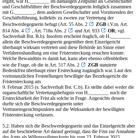
ergibt, war H.________ im damaligen Zeitpunkt als Gesellschafter
und Geschäftsführer der Beschwerdegegnerin lediglich zusammen
mit G.________, dem anderen Gesellschafter und Vorsitzenden der
Geschäftsführung, kollektiv zu zweien zur Vertretung der
Beschwerdegegnerin befugt (Art. 55 Abs. 2
ZGB
i.V.m. Art.
814 Abs. 4
, Art. 718a Abs. 2
und Art. 933
OR
; vgl.
Sachverhalt Bst. B.b). Insofern erscheint fraglich, ob H.________
allein die Beschwerdegegnerin gegenüber dem Einzelgericht
überhaupt wirksam vertreten und diese Behörde im Sinne einer
Verfahrenshandlung um eine Fristerstreckung ersuchen konnte.
Welche Bewandtnis es damit hat, kann aber ebenso offenbleiben
wie die Frage, ob die in Art. 517 Abs. 2
ZGB
statuierte
Bedenkfrist überhaupt einer Erstreckung zugänglich war. Laut den
vorinstanzlichen Feststellungen bewilligte das Bezirksgericht die
Fristerstreckung am
9. Februar 2015 (s. Sachverhalt Bst. C.b). Es stellte dabei weder die
organschaftliche Vertretungsbefugnis von H.________ noch die
Erstreckbarkeit der Frist als solche in Frage. Angesichts dessen
durfte sich die Beschwerdegegnerin unter
Vertrauensgesichtspunkten auf die Wirksamkeit der bewilligten
Fristerstreckung verlassen.
5.2. Haben sich die Beschwerdegegnerin und das Einzelgericht aber
auf die beschriebene Art darauf geeinigt, dass die Frist zur Annahme
des Amts als Willensvollstreckerin bis zum 23. Februar 2015