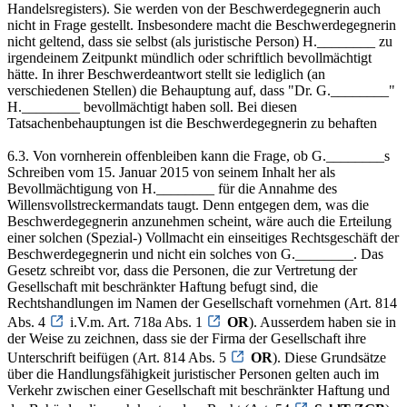
Handelsregisters). Sie werden von der Beschwerdegegnerin auch
nicht in Frage gestellt. Insbesondere macht die Beschwerdegegnerin
nicht geltend, dass sie selbst (als juristische Person) H.________ zu
irgendeinem Zeitpunkt mündlich oder schriftlich bevollmächtigt
hätte. In ihrer Beschwerdeantwort stellt sie lediglich (an
verschiedenen Stellen) die Behauptung auf, dass "Dr. G.________"
H.________ bevollmächtigt haben soll. Bei diesen
Tatsachenbehauptungen ist die Beschwerdegegnerin zu behaften
6.3. Von vornherein offenbleiben kann die Frage, ob G.________s
Schreiben vom 15. Januar 2015 von seinem Inhalt her als
Bevollmächtigung von H.________ für die Annahme des
Willensvollstreckermandats taugt. Denn entgegen dem, was die
Beschwerdegegnerin anzunehmen scheint, wäre auch die Erteilung
einer solchen (Spezial-) Vollmacht ein einseitiges Rechtsgeschäft der
Beschwerdegegnerin und nicht ein solches von G.________. Das
Gesetz schreibt vor, dass die Personen, die zur Vertretung der
Gesellschaft mit beschränkter Haftung befugt sind, die
Rechtshandlungen im Namen der Gesellschaft vornehmen (Art. 814
Abs. 4
i.V.m. Art. 718a Abs. 1
OR
). Ausserdem haben sie in
der Weise zu zeichnen, dass sie der Firma der Gesellschaft ihre
Unterschrift beifügen (Art. 814 Abs. 5
OR
). Diese Grundsätze
über die Handlungsfähigkeit juristischer Personen gelten auch im
Verkehr zwischen einer Gesellschaft mit beschränkter Haftung und