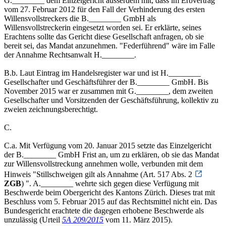
G.________ dem Einzelgericht ausserdem mit, dass im Erbvertrag
vom 27. Februar 2012 für den Fall der Verhinderung des ersten
Willensvollstreckers die B.________ GmbH als
Willensvollstreckerin eingesetzt worden sei. Er erklärte, seines
Erachtens sollte das Gericht diese Gesellschaft anfragen, ob sie
bereit sei, das Mandat anzunehmen. "Federführend" wäre im Falle
der Annahme Rechtsanwalt H.________.
B.b. Laut Eintrag im Handelsregister war und ist H.________
Gesellschafter und Geschäftsführer der B.________ GmbH. Bis
November 2015 war er zusammen mit G.________, dem zweiten
Gesellschafter und Vorsitzenden der Geschäftsführung, kollektiv zu
zweien zeichnungsberechtigt.
C.
C.a. Mit Verfügung vom 20. Januar 2015 setzte das Einzelgericht
der B.________ GmbH Frist an, um zu erklären, ob sie das Mandat
zur Willensvollstreckung annehmen wolle, verbunden mit dem
Hinweis "Stillschweigen gilt als Annahme (Art. 517 Abs. 2
ZGB
) ". A.________ wehrte sich gegen diese Verfügung mit
Beschwerde beim Obergericht des Kantons Zürich. Dieses trat mit
Beschluss vom 5. Februar 2015 auf das Rechtsmittel nicht ein. Das
Bundesgericht erachtete die dagegen erhobene Beschwerde als
unzulässig (Urteil
5A 209/2015
vom 11. März 2015).