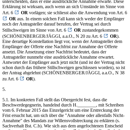
unterscheiden, dass er eine ausdrückliche Annahme erwarte. Diese
Erklärung ist wirksam, auch wenn an sich Umstände im Sinne von
Art. 6
OR
vorlägen; sie schliesst also die Anwendung von Art. 6
OR
aus. In einem solchen Fall kann sich weder der Empfänger
noch der Antragsteller darauf berufen, der Vertrag sei durch
Stillschweigen im Sinne von Art. 6
OR
zustandegekommen
(SCHÖNENBERGER/JÄGGI, a.a.O., N 20 zu Art. 6
OR
).
Eine derartige Konstellation liegt vor, wenn der Antragsteller dem
Empfänger der Offerte eine Nachfrist zur Annahme der Offerte
ansetzt. Die Ansetzung einer Nachfrist bedeutet, dass der
Antragsteller nunmehr eine ausdrückliche Annahme erwartet.
Antwortet der Empfänger auch jetzt nicht (und ist der Vertrag nicht
schon durch das frühere Stillschweigen geschlossen worden), so ist
der Antrag abgelehnt (SCHÖNENBERGER/JÄGGI, a.a.O., N 38
zu Art. 6
OR
).
5.
5.1. Im konkreten Fall stellt das Obergericht fest, dass die
Beschwerdegegnerin, handelnd durch H.________, mit Schreiben
vom 6. Februar 2015 das Einzelgericht um eine Erstreckung der
Frist ersucht hat, um sich über die "Annahme oder allenfalls Nicht-
Annahme" des Mandats zur Willensvollstreckung zu erklären (s.
Sachverhalt Bst. C.b). Wie sich aus dem angefochtenen Entscheid