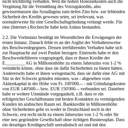
nicht leichtfertig verhalten. Weil die hohen Honorarkosten auch die
Vergütung für die Vermittlung des Vorzugskredits, also
gewissermassen das Synallagma zum tiefen Zins bzw. zur fehlenden
Sicherheit des Kredits gewesen seien, sei irrelevant, was
normalerweise für eine Gesellschaftsgründung verlangt werde. Für
eine (Internet-) Recherche habe kein Anlass bestanden.
2.2. Die Vorinstanz bestätigt im Wesentlichen die Erwägungen der
ersten Instanz. Danach fehle es an der Arglist der Verhaltensweise
des Beschwerdegegners. Dessen irreführendes Verhalten habe sich
zur Hauptsache auf zwei Punkte bezogen: Einerseits habe er den
Beschwerdeführern vorgespiegelt, dass er ihnen Kredite der
E.________ AG in Millionenhöhe zu einem Jahreszins von 1-2 %
vermitteln könne, ohne dass sie dafür Sicherheiten zu bieten hätten.
Andererseits habe er ihnen weisgemacht, dass sie dafür eine AG mit
Sitz in der Schweiz gründen müssten, was - abgesehen vom
Aktienkapital in der Höhe von Fr. 100'000.-- - mit Gründungskosten
von EUR 140'000.-- bzw. EUR 150'000.-- verbunden sei. Daneben
habe er weitere Umstände vorgegaukelt, z.B. dass er ein
erfolgreicher Geschäftsmann mit besten Kontakten zu vermögenden
Kunden im arabischen Raum sei. Bankkredite in Millionenhöhe
ohne Sicherheiten gebe es weder in Deutschland noch in der
Schweiz, erst recht nicht zu einem Jahreszins von 1-2 % oder für
eine neu gegründete Gesellschaft ohne richtigen Businessplan. Dass
ein derartiges Kreditgeschäft unrealistisch sei und mit den