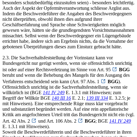
besonders schutzbedürftig einzustufen seien) - besonders leichtfertig.
Auch der Aspekt der Opfermitverantwortung schliesse Arglist aus.
Indem die Beschwerdeführer die Angaben des Beschwerdegegners
nicht überprüften, obwohl ihnen dies aufgrund ihrer
Geschäftserfahrung und Sprache ohne Schwierigkeiten möglich
gewesen wäre, hätten sie die grundlegendsten Vorsichtsmassnahmen
missachtet. Selbst wenn der Beschwerdegegner ein Lügengebäude
errichtet habe, ändere sich am Ergebnis nichts, da die Vornahme der
gebotenen Überprüfungen dieses zum Einsturz gebracht hätte.
2.3. Die Sachverhaltsfeststellung der Vorinstanz kann vor
Bundesgericht nur gerügt werden, wenn sie offensichtlich unrichtig
ist oder auf einer Rechtsverletzung im Sinne von Art. 95
BGG
beruht und wenn die Behebung des Mangels für den Ausgang des
Verfahrens entscheidend sein kann (Art. 97 Abs. 1
BGG
).
Offensichtlich unrichtig ist die Sachverhaltsfeststellung, wenn sie
willkürlich ist (BGE
141 IV 249
E. 1.3.1 mit Hinweisen; zum
Begriff der Willkür BGE
140 III 16
E. 2.1;
139 III 334
E. 3.2.5; je
mit Hinweisen). Eine entsprechende Rüge muss klar vorgebracht
und substanziiert begründet werden. Auf eine rein appellatorische
Kritik am angefochtenen Urteil tritt das Bundesgericht nicht ein (vgl.
Art. 42 Abs. 2
und Art. 106 Abs. 2
BGG
; BGE
141 IV 249
E. 1.3.1 mit Hinweisen).
Soweit die Beschwerdeführerin und die Beschwerdeführer in ihren