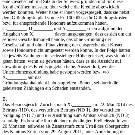
eine Gesellschaft mit Sitz in der Schweiz gründen und für diese
Konti eröffnen müssten, über welche die Kredite abgewickelt
werden könnten. Weiter habe er ihnen vorgespiegelt, dass sie nebst
dem Gründungskapital von je Fr. 100'000.-- für Gründungskosten
bzw. für entsprechende Honorare aufzukommen hätten.
C.________, D.________ und A.________ seien aufgrund der
Angaben von X.________ davon ausgegangen, dass es sich um ein
seriöses Geschäftsmodell handle, das ohne Gründung der
Gesellschaft und ohne Finanzierung der entsprechenden Kosten
sowie Honorare nicht umgesetzt werden könne. In der Folge hätten
sie jeweils Zahlungen in sechsstelliger Höhe geleistet, was sie nicht
getan hätten, wenn sie gewusst hätten, dass es nie Aussicht auf
Gewährung des Kredits gegeben habe. Ausser dort, wo die
Unternehmensgründung habe gestoppt werden bzw. wo
X.________ auf das
Gründungskapital nicht habe zugreifen können, sei durch die
geleisteten Zahlungen ein Schaden entstanden.
B.
Das Bezirksgericht Zürich sprach X.________ am 22. Mai 2014 des
Betrugs (HD), des versuchten Betrugs (ND 1), der versuchten
Nötigung (ND 7) und der Anstiftung zum Amtsmissbrauch (ND 8)
schuldig. Es bestrafte ihn mit einer unbedingten Freiheitsstrafe von
20 Monaten, teilweise als Zusatzstrafe zum Urteil des Obergerichts
des Kantons Zürich vom 29. August 2011, unter Anrechnung der