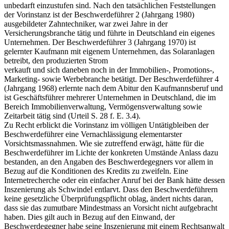
unbedarft einzustufen sind. Nach den tatsächlichen Feststellungen
der Vorinstanz ist der Beschwerdeführer 2 (Jahrgang 1980)
ausgebildeter Zahntechniker, war zwei Jahre in der
Versicherungsbranche tätig und führte in Deutschland ein eigenes
Unternehmen. Der Beschwerdeführer 3 (Jahrgang 1970) ist
gelernter Kaufmann mit eigenem Unternehmen, das Solaranlagen
betreibt, den produzierten Strom
verkauft und sich daneben noch in der Immobilien-, Promotions-,
Marketing- sowie Werbebranche betätigt. Der Beschwerdeführer 4
(Jahrgang 1968) erlernte nach dem Abitur den Kaufmannsberuf und
ist Geschäftsführer mehrerer Unternehmen in Deutschland, die im
Bereich Immobilienverwaltung, Vermögensverwaltung sowie
Zeitarbeit tätig sind (Urteil S. 28 f. E. 3.4).
Zu Recht erblickt die Vorinstanz im völligen Untätigbleiben der
Beschwerdeführer eine Vernachlässigung elementarster
Vorsichtsmassnahmen. Wie sie zutreffend erwägt, hätte für die
Beschwerdeführer im Lichte der konkreten Umstände Anlass dazu
bestanden, an den Angaben des Beschwerdegegners vor allem in
Bezug auf die Konditionen des Kredits zu zweifeln. Eine
Internetrecherche oder ein einfacher Anruf bei der Bank hätte dessen
Inszenierung als Schwindel entlarvt. Dass den Beschwerdeführern
keine gesetzliche Überprüfungspflicht oblag, ändert nichts daran,
dass sie das zumutbare Mindestmass an Vorsicht nicht aufgebracht
haben. Dies gilt auch in Bezug auf den Einwand, der
Beschwerdegegner habe seine Inszenierung mit einem Rechtsanwalt