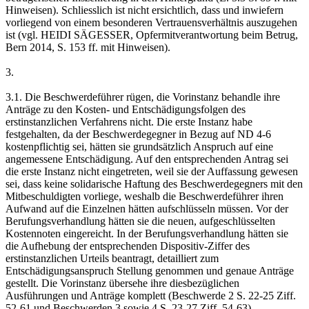
Hinweisen). Schliesslich ist nicht ersichtlich, dass und inwiefern
vorliegend von einem besonderen Vertrauensverhältnis auszugehen
ist (vgl. HEIDI SÄGESSER, Opfermitverantwortung beim Betrug,
Bern 2014, S. 153 ff. mit Hinweisen).
3.
3.1. Die Beschwerdeführer rügen, die Vorinstanz behandle ihre
Anträge zu den Kosten- und Entschädigungsfolgen des
erstinstanzlichen Verfahrens nicht. Die erste Instanz habe
festgehalten, da der Beschwerdegegner in Bezug auf ND 4-6
kostenpflichtig sei, hätten sie grundsätzlich Anspruch auf eine
angemessene Entschädigung. Auf den entsprechenden Antrag sei
die erste Instanz nicht eingetreten, weil sie der Auffassung gewesen
sei, dass keine solidarische Haftung des Beschwerdegegners mit den
Mitbeschuldigten vorliege, weshalb die Beschwerdeführer ihren
Aufwand auf die Einzelnen hätten aufschlüsseln müssen. Vor der
Berufungsverhandlung hätten sie die neuen, aufgeschlüsselten
Kostennoten eingereicht. In der Berufungsverhandlung hätten sie
die Aufhebung der entsprechenden Dispositiv-Ziffer des
erstinstanzlichen Urteils beantragt, detailliert zum
Entschädigungsanspruch Stellung genommen und genaue Anträge
gestellt. Die Vorinstanz übersehe ihre diesbezüglichen
Ausführungen und Anträge komplett (Beschwerde 2 S. 22-25 Ziff.
52-61 und Beschwerden 3 sowie 4 S. 23-27 Ziff. 54-63).