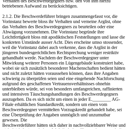
Verhalten des Beschwerdegegners bzw. den von ihm hierzu
betriebenen Aufwand zu berücksichtigen.
2.1.2. Die Beschwerdeführer bringen zusammengefasst vor, die
Vorinstanz bewerte bloss ihr Verhalten und verneine Arglist, ohne
das Verhalten des Beschwerdegegners zu beurteilen oder eine
Abwägung vorzunehmen. Die Vorinstanz begründe ihre
Leichtfertigkeit bloss mit apodiktischen Feststellungen und lasse die
konkreten Umstände ausser Acht. Dies erscheine umso stossender,
weil die Vorinstanz dabei auch verkenne, dass die Arglist in der
jüngeren bundesgerichtlichen Rechtsprechung weniger restriktiv
gehandhabt werde. Nachdem der Beschwerdegegner unter
Mitwirkung weiterer Personen ein Lügengebäude konstruiert habe,
wobei sie sich zusätzlich besonderer Machenschaften bedient hätten
und nicht zuletzt hätten voraussehen können, dass ihre Angaben
schwierig zu überprüfen seien und eine eingehende Nachforschung
aufgrund des geschaffenen Vertrauensverhältnisses ohnehin
unterbleiben würde, sei von besonders umfangreichen, raffinierten
und intensiven Täuschungshandlungen des Beschwerdegegners
auszugehen. Da es sich nicht um einen in jeder E.________ AG-
Filiale erhältlichen Standardkredit, sondern um einen vom
Beschwerdegegner vermittelten Vorzugskredit gehandelt habe, sei
eine Überprüfung der Angaben unmöglich und unzumutbar
gewesen. Die
Beschwerdeführer hätten sich daher in nachvollziehbarer Weise und