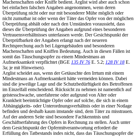
Machenschaften oder Kniffe bedient. Arglist wird aber auch schon
bei einfachen falschen Angaben angenommen, wenn deren
Überprüfung nicht oder nur mit besonderer Mühe möglich oder
nicht zumutbar ist oder wenn der Täter das Opfer von der möglichen
Überprüfung abhält oder nach den Umständen voraussieht, dass
dieses die Überprüfung der Angaben aufgrund eines besonderen
Vertrauensverhältnisses unterlassen werde. Der Gesichtspunkt der
Überprüfbarkeit der Angaben erlangt nach der neueren
Rechtsprechung auch bei Lügengebäuden und besonderen
Machenschaften und Kniffen Bedeutung. Auch in diesen Fällen ist
somit das Täuschungsopfer zu einem Mindestmass an
Aufmerksamkeit verpflichtet (BGE
135 IV 76
E. 5.2;
128 IV 18
E.
3a; je mit Hinweisen).
Arglist scheidet aus, wenn der Getäuschte den Irrtum mit einem
Mindestmass an Aufmerksamkeit hätte vermeiden können. Dabei
sind die jeweilige Lage und die Schutzbedürftigkeit des Betroffenen
im Einzelfall entscheidend. Rücksicht zu nehmen ist namentlich auf
geistesschwache, unerfahrene oder aufgrund von Alter oder
Krankheit beeinträchtigte Opfer oder auf solche, die sich in einem
Abhängigkeits- oder Unterordnungsverhältnis oder in einer Notlage
befinden und deshalb kaum imstande sind, dem Täter zu misstrauen.
Auf der anderen Seite sind besondere Fachkenntnis und
Geschäftserfahrung des Opfers in Rechnung zu stellen. Auch unter
dem Gesichtspunkt der Opfermitverantwortung erfordert die
Erfüllung des Tatbestands indes nicht, dass das Täuschungsopfer die