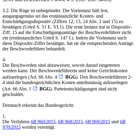
3.2. Die Rüge ist unbegründet. Die Vorinstanz hält fest,
ausgangsgemäss sei das erstinstanzliche Kosten- und
Entschädigungsdispositiv (Ziffern 12, 13, 14 Abs. 2 und 15) zu
bestätigen (Urteil S. 51 E. VI.1). Die erste Instanz trat in Dispositiv-
Ziff. 15 auf die Entschädigungsanträge der Beschwerdeführer nicht
ein (erstinstanzliches Urteil S. 147 f.). Indem die Vorinstanz auch
diese Dispositiv-Ziffer bestätigte, hat sie die entsprechenden Anträge
der Beschwerdeführer behandelt.
4.
Die Beschwerden sind abzuweisen, soweit darauf eingetreten
werden kann. Der Beschwerdeführerin sind keine Gerichtskosten
aufzuerlegen (Art. 66 Abs. 4
BGG
). Den Beschwerdeführern 2-
4 sind die bundesgerichtlichen Kosten anteilsmässig aufzuerlegen
(Art. 66 Abs. 1
BGG
). Parteientschädigungen sind nicht
geschuldet.
Demnach erkennt das Bundesgericht:
1.
Die Verfahren
6B 960/2015
,
6B 968/2015
,
6B 969/2015
und
6B
970/2015
werden vereinigt.