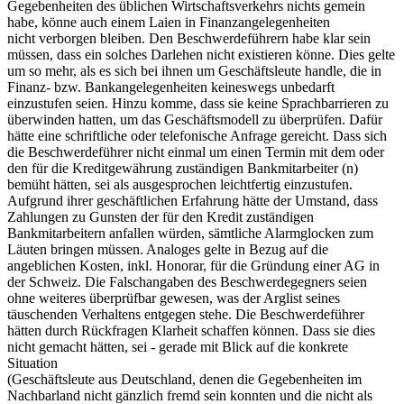
Gegebenheiten des üblichen Wirtschaftsverkehrs nichts gemein
habe, könne auch einem Laien in Finanzangelegenheiten
nicht verborgen bleiben. Den Beschwerdeführern habe klar sein
müssen, dass ein solches Darlehen nicht existieren könne. Dies gelte
um so mehr, als es sich bei ihnen um Geschäftsleute handle, die in
Finanz- bzw. Bankangelegenheiten keineswegs unbedarft
einzustufen seien. Hinzu komme, dass sie keine Sprachbarrieren zu
überwinden hatten, um das Geschäftsmodell zu überprüfen. Dafür
hätte eine schriftliche oder telefonische Anfrage gereicht. Dass sich
die Beschwerdeführer nicht einmal um einen Termin mit dem oder
den für die Kreditgewährung zuständigen Bankmitarbeiter (n)
bemüht hätten, sei als ausgesprochen leichtfertig einzustufen.
Aufgrund ihrer geschäftlichen Erfahrung hätte der Umstand, dass
Zahlungen zu Gunsten der für den Kredit zuständigen
Bankmitarbeitern anfallen würden, sämtliche Alarmglocken zum
Läuten bringen müssen. Analoges gelte in Bezug auf die
angeblichen Kosten, inkl. Honorar, für die Gründung einer AG in
der Schweiz. Die Falschangaben des Beschwerdegegners seien
ohne weiteres überprüfbar gewesen, was der Arglist seines
täuschenden Verhaltens entgegen stehe. Die Beschwerdeführer
hätten durch Rückfragen Klarheit schaffen können. Dass sie dies
nicht gemacht hätten, sei - gerade mit Blick auf die konkrete
Situation
(Geschäftsleute aus Deutschland, denen die Gegebenheiten im
Nachbarland nicht gänzlich fremd sein konnten und die nicht als