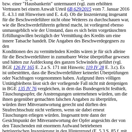
bzw. einer "Hausbankerin" untermauert (vgl. zum erhöhten
Vertrauen bei einem Anwalt Urteil
6B 629/2015
vom 7. Januar 2016
E. 4.3.1 mit Hinweisen und E. 4.4). Ob die Inszenierung insgesamt
für die Beschwerdeführer nicht ohne Weiteres zu durchschauen war,
wie die Beschwerdeführerin geltend macht, ist vorliegend ebenso
unmassgeblich wie der Umstand, dass es sich beim vorgetäuschten
Erfüllungswillen bezüglich der Vermittlung des Kredits um eine
innere Tatsache handelt. Die Angaben des Beschwerdegegners zu
den
Konditionen des zu vermittelnden Kredits wären je für sich alleine
für die Beschwerdeführer in zumutbarer Weise überprüfbar gewesen
und hätten zur Aufdeckung des ganzen Schwindels geführt (vgl.
BGE
126 IV 165
E. 2.a S. 171 mit Hinweis;
119 IV 28
E. 3.c). Es
ist unbestritten, dass die Beschwerdeführer keinerlei Überprüfungen
oder Nachfragen vorgenommen haben. Aufgrund ihres völligen
Untätigbleibens lässt sich der vorliegende Fall nicht mit demjenigen
in BGE
135 IV 76
vergleichen, in dem das Bundesgericht festhielt,
Täuschungsopfer, die Anstrengungen unternehmen würden, um die
ihnen gegenüber gemachten falschen Angaben zu überprüfen,
würden ihrer Mitverantwortung gerecht und dürften den
Strafrechtsschutz nicht verlieren, wenn sie dabei erneut
Täuschungen erliegen würden. Insgesamt trete dann der
Gesichtspunkt der Mitverantwortung der Opfer angesichts der von
den Täuschenden mit enormem Aufwand betriebenen
betrügerischen Inszenierung in den Hintergrund (E. 5.3 S. 85 f. mit