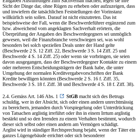
Eingaben Ausführungen zum Sachverhalt machen, legen sie ihre
Sicht der Dinge dar, ohne Rügen zu erheben oder aufzuzeigen, dass
und inwiefern die tatsächlichen Feststellungen der Vorinstanz
willkürlich sein sollen. Darauf ist nicht einzutreten. Das ist
beispielsweise der Fall, wenn die Beschwerdeführer ergänzend zum
bzw. abweichend vom angeklagten Sachverhalt erörtern, die
Überprüfung der Angaben des Beschwerdegegners sei unmöglich
gewesen, weil die Finanzbranche verschwiegen sei, was wohl
besonders bei solch speziellen Deals unter der Hand gelte
(Beschwerde 2 S. 12 Ziff. 22, Beschwerde 3 S. 14 Ziff. 25 und
Beschwerde 4 S. 14 Ziff. 25) oder wenn sie vorbringen, sie seien
davon ausgegangen, dass der Beschwerdegegner Kontakte zu einem
oder mehreren Entscheidungsträgern der Bank habe, die unter
Umgehung der normalen Kreditvergabevorschriften der Bank
Kredite bewilligen könnten (Beschwerde 2 S. 16 f. Ziff. 35,
Beschwerde 3 S. 18 f. Ziff. 38 und Beschwerde 4 S. 18 f. Ziff. 38).
2.4. Gemäss Art. 146 Abs. 1
StGB
macht sich des Betrugs
schuldig, wer in der Absicht, sich oder einen andern unrechtmässig
zu bereichern, jemanden durch Vorspiegelung oder Unterdrückung
von Tatsachen arglistig irreführt oder ihn in einem Irrtum arglistig
bestärkt und so den Irrenden zu einem Verhalten bestimmt, wodurch
dieser sich selbst oder einen andern am Vermögen schädigt.
Arglist wird in ständiger Rechtsprechung bejaht, wenn der Täter ein
ganzes Lügengebäude errichtet oder sich besonderer