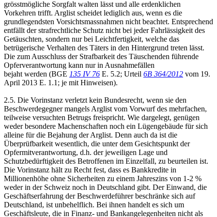
grösstmögliche Sorgfalt walten lässt und alle erdenklichen
Vorkehren trifft. Arglist scheidet lediglich aus, wenn es die
grundlegendsten Vorsichtsmassnahmen nicht beachtet. Entsprechend
entfällt der strafrechtliche Schutz nicht bei jeder Fahrlässigkeit des
Getäuschten, sondern nur bei Leichtfertigkeit, welche das
betrügerische Verhalten des Täters in den Hintergrund treten lässt.
Die zum Ausschluss der Strafbarkeit des Täuschenden führende
Opferverantwortung kann nur in Ausnahmefällen
bejaht werden (BGE
135 IV 76
E. 5.2; Urteil
6B 364/2012
vom 19.
April 2013 E. 1.1; je mit Hinweisen).
2.5. Die Vorinstanz verletzt kein Bundesrecht, wenn sie den
Beschwerdegegner mangels Arglist vom Vorwurf des mehrfachen,
teilweise versuchten Betrugs freispricht. Wie dargelegt, genügen
weder besondere Machenschaften noch ein Lügengebäude für sich
alleine für die Bejahung der Arglist. Denn auch da ist die
Überprüfbarkeit wesentlich, die unter dem Gesichtspunkt der
Opfermitverantwortung, d.h. der jeweiligen Lage und
Schutzbedürftigkeit des Betroffenen im Einzelfall, zu beurteilen ist.
Die Vorinstanz hält zu Recht fest, dass es Bankkredite in
Millionenhöhe ohne Sicherheiten zu einem Jahreszins von 1-2 %
weder in der Schweiz noch in Deutschland gibt. Der Einwand, die
Geschäftserfahrung der Beschwerdeführer beschränke sich auf
Deutschland, ist unbehelflich. Bei ihnen handelt es sich um
Geschäftsleute, die in Finanz- und Bankangelegenheiten nicht als