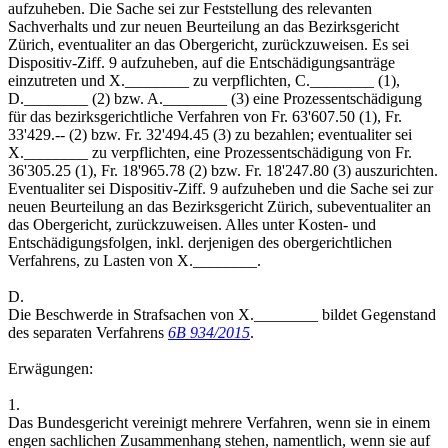
aufzuheben. Die Sache sei zur Feststellung des relevanten
Sachverhalts und zur neuen Beurteilung an das Bezirksgericht
Zürich, eventualiter an das Obergericht, zurückzuweisen. Es sei
Dispositiv-Ziff. 9 aufzuheben, auf die Entschädigungsanträge
einzutreten und X.________ zu verpflichten, C.________ (1),
D.________ (2) bzw. A.________ (3) eine Prozessentschädigung
für das bezirksgerichtliche Verfahren von Fr. 63'607.50 (1), Fr.
33'429.-- (2) bzw. Fr. 32'494.45 (3) zu bezahlen; eventualiter sei
X.________ zu verpflichten, eine Prozessentschädigung von Fr.
36'305.25 (1), Fr. 18'965.78 (2) bzw. Fr. 18'247.80 (3) auszurichten.
Eventualiter sei Dispositiv-Ziff. 9 aufzuheben und die Sache sei zur
neuen Beurteilung an das Bezirksgericht Zürich, subeventualiter an
das Obergericht, zurückzuweisen. Alles unter Kosten- und
Entschädigungsfolgen, inkl. derjenigen des obergerichtlichen
Verfahrens, zu Lasten von X.________.
D.
Die Beschwerde in Strafsachen von X.________ bildet Gegenstand
des separaten Verfahrens
6B 934/2015
.
Erwägungen:
1.
Das Bundesgericht vereinigt mehrere Verfahren, wenn sie in einem
engen sachlichen Zusammenhang stehen, namentlich, wenn sie auf