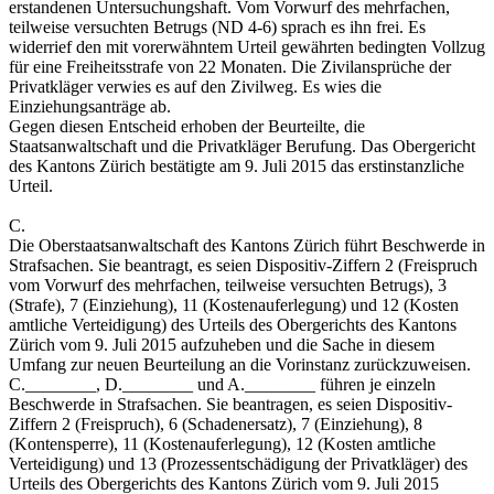
erstandenen Untersuchungshaft. Vom Vorwurf des mehrfachen,
teilweise versuchten Betrugs (ND 4-6) sprach es ihn frei. Es
widerrief den mit vorerwähntem Urteil gewährten bedingten Vollzug
für eine Freiheitsstrafe von 22 Monaten. Die Zivilansprüche der
Privatkläger verwies es auf den Zivilweg. Es wies die
Einziehungsanträge ab.
Gegen diesen Entscheid erhoben der Beurteilte, die
Staatsanwaltschaft und die Privatkläger Berufung. Das Obergericht
des Kantons Zürich bestätigte am 9. Juli 2015 das erstinstanzliche
Urteil.
C.
Die Oberstaatsanwaltschaft des Kantons Zürich führt Beschwerde in
Strafsachen. Sie beantragt, es seien Dispositiv-Ziffern 2 (Freispruch
vom Vorwurf des mehrfachen, teilweise versuchten Betrugs), 3
(Strafe), 7 (Einziehung), 11 (Kostenauferlegung) und 12 (Kosten
amtliche Verteidigung) des Urteils des Obergerichts des Kantons
Zürich vom 9. Juli 2015 aufzuheben und die Sache in diesem
Umfang zur neuen Beurteilung an die Vorinstanz zurückzuweisen.
C.________, D.________ und A.________ führen je einzeln
Beschwerde in Strafsachen. Sie beantragen, es seien Dispositiv-
Ziffern 2 (Freispruch), 6 (Schadenersatz), 7 (Einziehung), 8
(Kontensperre), 11 (Kostenauferlegung), 12 (Kosten amtliche
Verteidigung) und 13 (Prozessentschädigung der Privatkläger) des
Urteils des Obergerichts des Kantons Zürich vom 9. Juli 2015