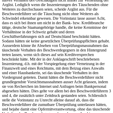
naives Verhalten des Geschädigten nicht immer zur Verneinung der
Arglist. Lediglich wenn die Inszenierungen des Täuschenden ohne
Weiteres zu durchschauen seien, scheide Arglist aus. Für die
Beschwerdeführer sei die Täuschung nicht ohne Weiteres als
Schwindel erkennbar gewesen. Die Vorinstanz lasse ausser Acht,
dass es sich bei ihnen um nicht in der Bank- bzw. Kreditbranche
tätige, deutsche Staatsangehörige handle, die keine Kenntnisse der
Verhältnisse in der Schweiz gehabt und deren
Geschäftserfahrungen sich auf Deutschland beschränkt hätten.
Sodann hätten sie keine gesetzlichen Überprüfungspflichten gehabt.
Ausserdem könne ihr Absehen von Überprüfungsmassnahmen das
täuschende Verhalten des Beschwerdegegners in den Hintergrund
treten lassen, wenn sich dieses auf sein Kreditversprechen
beschränkt hätte. Mit der in der Anklageschrift beschriebenen
Inszenierung, d.h. mit der Vorspiegelung einer Vernetzung in der
Finanzwelt und eines Reichtums, mit dem Beizug eines Anwalts
und einer Hausbankerin, sei das täuschende Verhalten in den
Vordergrund getreten. Damit hätten die Beschwerdeführer nicht
grundlegendste Vorsichtsmassnahmen ausser Acht gelassen, indem
sie von Recherchen im Internet und Anfragen beim Bankpersonal
abgesehen hätten. Dies gelte vor allem bei den Beschwerdeführern 3
und 4, die zusätzlich unter Zeitdruck gestanden seien. Schliesslich
stelle die Vorinstanz zu Unrecht alleine darauf ab, dass die
Beschwerdeführer die zumutbare Überprüfung unterlassen hätten,
und bejahe damit eine Opfermitverantwortung, ohne das täuschende