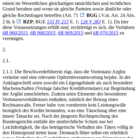
einem im Wesentlichen gleichartigen tatsächlichen und rechtlichen
Grund beruhen und wenn sie gleiche Parteien sowie ähnliche oder
gleiche Rechtsfragen betreffen (Art. 71
BGG
i.V.m. Art. 24 Abs.
2 lit. b
BZP
; BGE
133 IV 215
E. 1;
126 V 283
E. 1). Da hier
diese Voraussetzungen erfüllt sind, rechtfertigt es sich, die Verfahren
6B 960/2015
,
6B 968/2015
,
6B 969/2015
und
6B 970/2015
zu
vereinigen.
2.
2.1.
2.1.1. Die Beschwerdeführerin rügt, dass die Vorinstanz Arglist
verneine und eine relevante Opfermitverantwortung bejahe. In der
Anklageschrift seien sowohl ein Lügengebäude als auch besondere
Machenschaften (Vorlage falscher Kreditformulare) zur Begründung
der Arglist umschrieben. Zudem seien Elemente des besonderen
Vertrauensverhältnisses enthalten, nämlich der Beizug eines
Rechtsanwalts. Ferner habe von vornherein kein Leistungswille
bezüglich des Kredits bestanden, was eine Täuschung über eine
innere Tatsache sei. Nach der jüngeren Rechtsprechung des
Bundesgerichts entfalle der strafrechtliche Schutz nur bei
Leichtfertigkeit, die das betrügerische Verhalten des Täters völlig in
den Hintergrund treten lasse. Demnach führe selbst ein erheblich