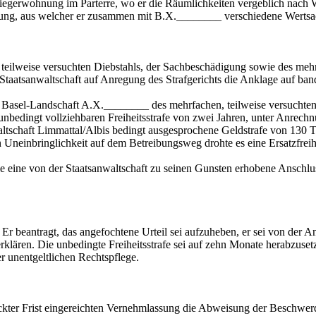
gerwohnung im Parterre, wo er die Räumlichkeiten vergeblich nach We
nung, aus welcher er zusammen mit B.X.________ verschiedene Wertsac
eilweise versuchten Diebstahls, der Sachbeschädigung sowie des mehr
e Staatsanwaltschaft auf Anregung des Strafgerichts die Anklage auf b
ns Basel-Landschaft A.X.________ des mehrfachen, teilweise versucht
 unbedingt vollziehbaren Freiheitsstrafe von zwei Jahren, unter Anre
nwaltschaft Limmattal/Albis bedingt ausgesprochene Geldstrafe von 130 
n Uneinbringlichkeit auf dem Betreibungsweg drohte es eine Ersatzfreih
e eine von der Staatsanwaltschaft zu seinen Gunsten erhobene Anschl
r beantragt, das angefochtene Urteil sei aufzuheben, er sei von der 
rklären. Die unbedingte Freiheitsstrafe sei auf zehn Monate herabzuset
 unentgeltlichen Rechtspflege.
treckter Frist eingereichten Vernehmlassung die Abweisung der Beschw