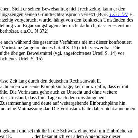
n. Stellt er seinen Beweisantrag nicht rechtzeitig, kann er den
astungszeugen seinen Grundrechtsanspruch verletzt (BGE
125 I 127
E.
tzeitig vorgebracht wurde, hängt von den konkreten Umständen des
ellung von Ergänzungsfragen aber nicht dadurch, dass er es erst im
berholzer, a.a.O., N 372).
auch während des gesamten Verfahrens nie mit dieser konfrontiert
orinstanz (angefochtenes Urteil S. 15) nicht verwertbar. Die
 die übrigen Beweismittel (vgl. angefochtenes Urteil S. 14) vor
ochtenes Urteil S. 15).
gewisse Zeit lang durch den deutschen Rechtsanwalt E.________
Nachnamen wie seine Komplizin trage, kein Indiz dafür, dass er mit
zähle. Die Vorinstanz gehe auch zu Unrecht und ohne weitere
n, der Umstand, dass fünf Tage nach dem misslungenen
 in Zusammenhang und deute auf weitergehende Einbruchpläne hin.
eine reine Mutmassung dar. Die Vorinstanz hätte daher nicht annehmen
t gekannt und sei mit ihr in die Schweiz eingereist, um Einbrüche zu
walt E.________, der bekanntlich vor allem Angehörige dieser