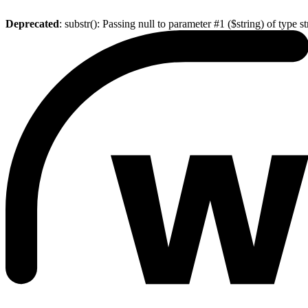
Deprecated
: substr(): Passing null to parameter #1 ($string) of type s