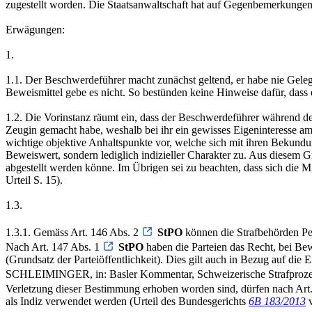
zugestellt worden. Die Staatsanwaltschaft hat auf Gegenbemerkungen 
Erwägungen:
1.
1.1. Der Beschwerdeführer macht zunächst geltend, er habe nie Geleg
Beweismittel gebe es nicht. So bestünden keine Hinweise dafür, dass
1.2. Die Vorinstanz räumt ein, dass der Beschwerdeführer während des
Zeugin gemacht habe, weshalb bei ihr ein gewisses Eigeninteresse a
wichtige objektive Anhaltspunkte vor, welche sich mit ihren Bekundu
Beweiswert, sondern lediglich indizieller Charakter zu. Aus diesem 
abgestellt werden könne. Im Übrigen sei zu beachten, dass sich die Mit
Urteil S. 15).
1.3.
1.3.1. Gemäss Art. 146 Abs. 2
StPO
können die Strafbehörden Per
Nach Art. 147 Abs. 1
StPO
haben die Parteien das Recht, bei Be
(Grundsatz der Parteiöffentlichkeit). Dies gilt auch in Bezug auf d
SCHLEIMINGER, in: Basler Kommentar, Schweizerische Strafprozes
Verletzung dieser Bestimmung erhoben worden sind, dürfen nach Art
als Indiz verwendet werden (Urteil des Bundesgerichts
6B 183/2013
v