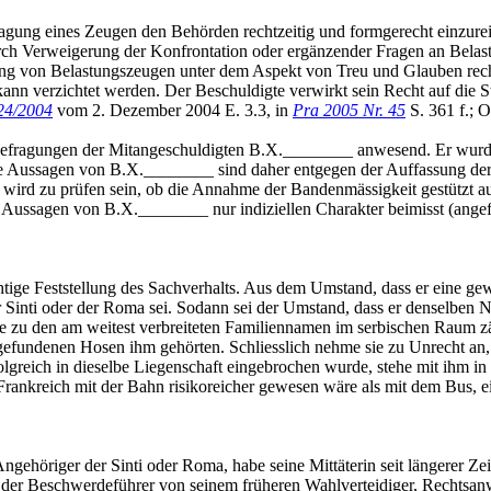
gung eines Zeugen den Behörden rechtzeitig und formgerecht einzureiche
durch Verweigerung der Konfrontation oder ergänzender Fragen an Bel
ung von Belastungszeugen unter dem Aspekt von Treu und Glauben rech
nn verzichtet werden. Der Beschuldigte verwirkt sein Recht auf die St
24/2004
vom 2. Dezember 2004 E. 3.3, in
Pra 2005 Nr. 45
S. 361 f.; O
 Befragungen der Mitangeschuldigten B.X.________ anwesend. Er wurde 
e Aussagen von B.X.________ sind daher entgegen der Auffassung der V
wird zu prüfen sein, ob die Annahme der Bandenmässigkeit gestützt auf
n Aussagen von B.X.________ nur indiziellen Charakter beimisst (angef
chtige Feststellung des Sachverhalts. Aus dem Umstand, dass er eine 
der Sinti oder der Roma sei. Sodann sei der Umstand, dass er denselben 
ame zu den am weitest verbreiteten Familiennamen im serbischen Raum 
fgefundenen Hosen ihm gehörten. Schliesslich nehme sie zu Unrecht a
olgreich in dieselbe Liegenschaft eingebrochen wurde, stehe mit ihm
 Frankreich mit der Bahn risikoreicher gewesen wäre als mit dem Bus, 
gehöriger der Sinti oder Roma, habe seine Mittäterin seit längerer Zei
s der Beschwerdeführer von seinem früheren Wahlverteidiger, Rechtsan