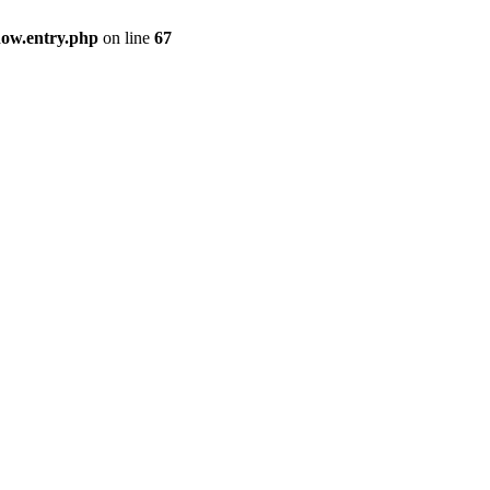
how.entry.php
on line
67