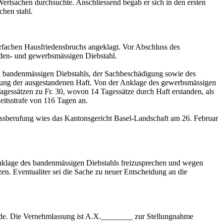
rtsachen durchsuchte. Anschliessend begab er sich in den ersten
hen stahl.
fachen Hausfriedensbruchs angeklagt. Vor Abschluss des
anden- und gewerbsmässigen Diebstahl.
en bandenmässigen Diebstahls, der Sachbeschädigung sowie des
chnung der ausgestandenen Haft. Von der Anklage des gewerbsmässigen
Tagessätzen zu Fr. 30, wovon 14 Tagessätze durch Haft erstanden, als
eitsstrafe von 116 Tagen an.
ussberufung wies das Kantonsgericht Basel-Landschaft am 26. Februar
Anklage des bandenmässigen Diebstahls freizusprechen und wegen
zen. Eventualiter sei die Sache zu neuer Entscheidung an die
erde. Die Vernehmlassung ist A.X.________ zur Stellungnahme