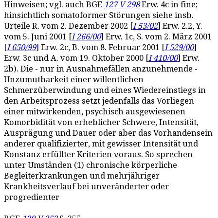
Hinweisen; vgl. auch BGE
127 V 298
Erw. 4c in fine;
hinsichtlich somatoformer Störungen siehe insb.
Urteile R. vom 2. Dezember 2002 [
I 53/02
] Erw. 2.2, Y.
vom 5. Juni 2001 [
I 266/00
] Erw. 1c, S. vom 2. März 2001
[
I 650/99
] Erw. 2c, B. vom 8. Februar 2001 [
I 529/00
]
Erw. 3c und A. vom 19. Oktober 2000 [
I 410/00
] Erw.
2b). Die - nur in Ausnahmefällen anzunehmende -
Unzumutbarkeit einer willentlichen
Schmerzüberwindung und eines Wiedereinstiegs in
den Arbeitsprozess setzt jedenfalls das Vorliegen
einer mitwirkenden, psychisch ausgewiesenen
Komorbidität von erheblicher Schwere, Intensität,
Ausprägung und Dauer oder aber das Vorhandensein
anderer qualifizierter, mit gewisser Intensität und
Konstanz erfüllter Kriterien voraus. So sprechen
unter Umständen (1) chronische körperliche
Begleiterkrankungen und mehrjähriger
Krankheitsverlauf bei unveränderter oder
progredienter