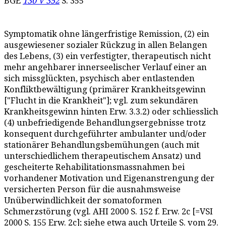
BGE
130 V 352
S. 355
Symptomatik ohne längerfristige Remission, (2) ein
ausgewiesener sozialer Rückzug in allen Belangen
des Lebens, (3) ein verfestigter, therapeutisch nicht
mehr angehbarer innerseelischer Verlauf einer an
sich missglückten, psychisch aber entlastenden
Konfliktbewältigung (primärer Krankheitsgewinn
["Flucht in die Krankheit"]; vgl. zum sekundären
Krankheitsgewinn hinten Erw. 3.3.2) oder schliesslich
(4) unbefriedigende Behandlungsergebnisse trotz
konsequent durchgeführter ambulanter und/oder
stationärer Behandlungsbemühungen (auch mit
unterschiedlichem therapeutischem Ansatz) und
gescheiterte Rehabilitationsmassnahmen bei
vorhandener Motivation und Eigenanstrengung der
versicherten Person für die ausnahmsweise
Unüberwindlichkeit der somatoformen
Schmerzstörung (vgl. AHI 2000 S. 152 f. Erw. 2c [=VSI
2000 S. 155 Erw. 2c]; siehe etwa auch Urteile S. vom 29.