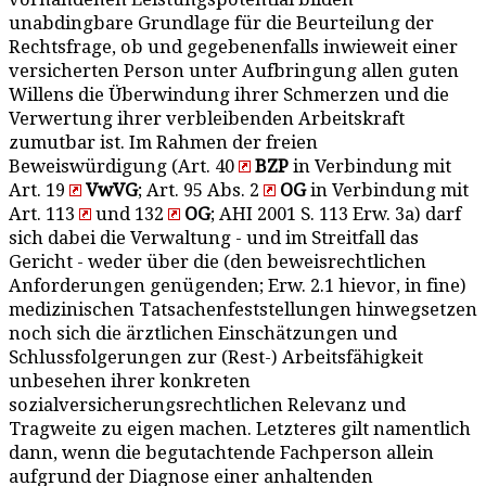
unabdingbare Grundlage für die Beurteilung der
Rechtsfrage, ob und gegebenenfalls inwieweit einer
versicherten Person unter Aufbringung allen guten
Willens die Überwindung ihrer Schmerzen und die
Verwertung ihrer verbleibenden Arbeitskraft
zumutbar ist. Im Rahmen der freien
Beweiswürdigung (Art. 40
BZP
in Verbindung mit
Art. 19
VwVG
; Art. 95 Abs. 2
OG
in Verbindung mit
Art. 113
und 132
OG
; AHI 2001 S. 113 Erw. 3a) darf
sich dabei die Verwaltung - und im Streitfall das
Gericht - weder über die (den beweisrechtlichen
Anforderungen genügenden; Erw. 2.1 hievor, in fine)
medizinischen Tatsachenfeststellungen hinwegsetzen
noch sich die ärztlichen Einschätzungen und
Schlussfolgerungen zur (Rest-) Arbeitsfähigkeit
unbesehen ihrer konkreten
sozialversicherungsrechtlichen Relevanz und
Tragweite zu eigen machen. Letzteres gilt namentlich
dann, wenn die begutachtende Fachperson allein
aufgrund der Diagnose einer anhaltenden