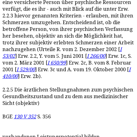
eine versicherte Person über psychische Ressourcen
verfügt, die es ihr - auch mit Blick auf die unter Erw.
2.2.3 hievor genannten Kriterien - erlauben, mit ihren
Schmerzen umzugehen. Entscheidend ist, ob die
betroffene Person, von ihrer psychischen Verfassung
her besehen, objektiv an sich die Möglichkeit hat,
trotz ihrer subjektiv erlebten Schmerzen einer Arbeit
nachzugehen (Urteile R. vom 2. Dezember 2002 [
I
53/02
] Erw. 2.2, Y. vom 5. Juni 2001 [
I 266/00
] Erw. 1c, S.
vom 2. März 2001 [
I 650/99
] Erw. 2c, B. vom 8. Februar
2001 [
I 529/00
] Erw. 3c und A. vom 19. Oktober 2000 [
I
410/00
] Erw. 2b).
2.2.5 Die ärztlichen Stellungnahmen zum psychischen
Gesundheitszustand und zu dem aus medizinischer
Sicht (objektiv)
BGE
130 V 352
S. 356
vorhandenen Leistungspotential bilden