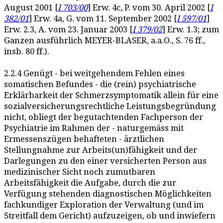
August 2001 [
I 703/00
] Erw. 4c, P. vom 30. April 2002 [
I
382/01
] Erw. 4a, G. vom 11. September 2002 [
I 597/01
]
Erw. 2.3, A. vom 23. Januar 2003 [
I 379/02
] Erw. 1.3; zum
Ganzen ausführlich MEYER-BLASER, a.a.O., S. 76 ff.,
insb. 80 ff.).
2.2.4 Genügt - bei weitgehendem Fehlen eines
somatischen Befundes - die (rein) psychiatrische
Erklärbarkeit der Schmerzsymptomatik allein für eine
sozialversicherungsrechtliche Leistungsbegründung
nicht, obliegt der begutachtenden Fachperson der
Psychiatrie im Rahmen der - naturgemäss mit
Ermessenszügen behafteten - ärztlichen
Stellungnahme zur Arbeits(un)fähigkeit und der
Darlegungen zu den einer versicherten Person aus
medizinischer Sicht noch zumutbaren
Arbeitsfähigkeit die Aufgabe, durch die zur
Verfügung stehenden diagnostischen Möglichkeiten
fachkundiger Exploration der Verwaltung (und im
Streitfall dem Gericht) aufzuzeigen, ob und inwiefern