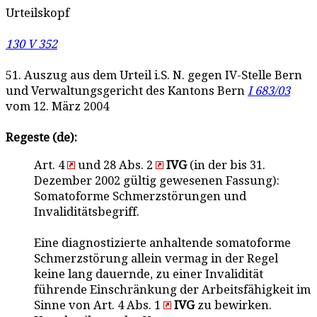
Urteilskopf
130 V 352
51. Auszug aus dem Urteil i.S. N. gegen IV-Stelle Bern
und Verwaltungsgericht des Kantons Bern
I 683/03
vom 12. März 2004
Regeste (de):
Art. 4
und 28 Abs. 2
IVG
(in der bis 31.
Dezember 2002 gültig gewesenen Fassung):
Somatoforme Schmerzstörungen und
Invaliditätsbegriff.
Eine diagnostizierte anhaltende somatoforme
Schmerzstörung allein vermag in der Regel
keine lang dauernde, zu einer Invalidität
führende Einschränkung der Arbeitsfähigkeit im
Sinne von Art. 4 Abs. 1
IVG
zu bewirken.