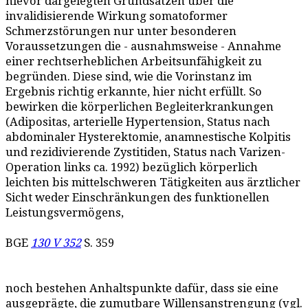
hievor dargelegten Grundsätzen über die
invalidisierende Wirkung somatoformer
Schmerzstörungen nur unter besonderen
Voraussetzungen die - ausnahmsweise - Annahme
einer rechtserheblichen Arbeitsunfähigkeit zu
begründen. Diese sind, wie die Vorinstanz im
Ergebnis richtig erkannte, hier nicht erfüllt. So
bewirken die körperlichen Begleiterkrankungen
(Adipositas, arterielle Hypertension, Status nach
abdominaler Hysterektomie, anamnestische Kolpitis
und rezidivierende Zystitiden, Status nach Varizen-
Operation links ca. 1992) bezüglich körperlich
leichten bis mittelschweren Tätigkeiten aus ärztlicher
Sicht weder Einschränkungen des funktionellen
Leistungsvermögens,
BGE
130 V 352
S. 359
noch bestehen Anhaltspunkte dafür, dass sie eine
ausgeprägte, die zumutbare Willensanstrengung (vgl.