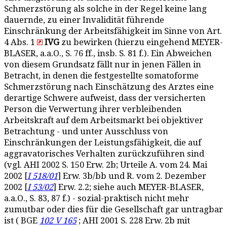
Schmerzstörung als solche in der Regel keine lang
dauernde, zu einer Invalidität führende
Einschränkung der Arbeitsfähigkeit im Sinne von Art.
4 Abs. 1
IVG
zu bewirken (hierzu eingehend MEYER-
BLASER, a.a.O., S. 76 ff., insb. S. 81 f.). Ein Abweichen
von diesem Grundsatz fällt nur in jenen Fällen in
Betracht, in denen die festgestellte somatoforme
Schmerzstörung nach Einschätzung des Arztes eine
derartige Schwere aufweist, dass der versicherten
Person die Verwertung ihrer verbleibenden
Arbeitskraft auf dem Arbeitsmarkt bei objektiver
Betrachtung - und unter Ausschluss von
Einschränkungen der Leistungsfähigkeit, die auf
aggravatorisches Verhalten zurückzuführen sind
(vgl. AHI 2002 S. 150 Erw. 2b; Urteile A. vom 24. Mai
2002 [
I 518/01
] Erw. 3b/bb und R. vom 2. Dezember
2002 [
I 53/02
] Erw. 2.2; siehe auch MEYER-BLASER,
a.a.O., S. 83, 87 f.) - sozial-praktisch nicht mehr
zumutbar oder dies für die Gesellschaft gar untragbar
ist ( BGE
102 V 165
; AHI 2001 S. 228 Erw. 2b mit