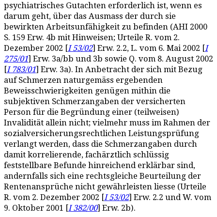
psychiatrisches Gutachten erforderlich ist, wenn es
darum geht, über das Ausmass der durch sie
bewirkten Arbeitsunfähigkeit zu befinden (AHI 2000
S. 159 Erw. 4b mit Hinweisen; Urteile R. vom 2.
Dezember 2002 [
I 53/02
] Erw. 2.2, L. vom 6. Mai 2002 [
I
275/01
] Erw. 3a/bb und 3b sowie Q. vom 8. August 2002
[
I 783/01
] Erw. 3a). In Anbetracht der sich mit Bezug
auf Schmerzen naturgemäss ergebenden
Beweisschwierigkeiten genügen mithin die
subjektiven Schmerzangaben der versicherten
Person für die Begründung einer (teilweisen)
Invalidität allein nicht; vielmehr muss im Rahmen der
sozialversicherungsrechtlichen Leistungsprüfung
verlangt werden, dass die Schmerzangaben durch
damit korrelierende, fachärztlich schlüssig
feststellbare Befunde hinreichend erklärbar sind,
andernfalls sich eine rechtsgleiche Beurteilung der
Rentenansprüche nicht gewährleisten liesse (Urteile
R. vom 2. Dezember 2002 [
I 53/02
] Erw. 2.2 und W. vom
9. Oktober 2001 [
I 382/00
] Erw. 2b).