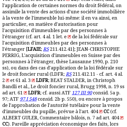
l'application de certaines normes du droit fédéral, on
assimile la vente des actions d'une société immobilière
à la vente de l'immeuble lui-même: il en va ainsi, en
particulier, en matière d'autorisation pour
l'acquisition d'immeubles par des personnes à
l'étranger (cf. art. 4 al. 1 let. e
de la loi fédérale sur
l'acquisition d'immeubles par des personnes à
l'étranger [
LFAIE
;
RS
211.412.41]; JEAN-CHRISTOPHE
PERRIG, L'acquisition d'immeubles en Suisse par des
personnes à l'étranger, thèse Lausanne 1990, p. 210
ss), ou dans des cas d'application de la loi fédérale sur
le droit foncier rural (LDFR;
RS
211.412.11 - cf. art. 4 al.
2
et 61 al. 3
LDFR
; BEAT STALDER, in Christoph
Bandli et al., Le droit foncier rural, Brugg 1998, n. 19 ss
ad art. 61
LDFR
; cf. aussi ATF
127 III 90
consid. 5a p.
97; ATF
97 I 548
consid. 2b p. 550), ou encore à propos
de l'approbation de l'autorité tutélaire pour la vente
d'immeubles du pupille, prévue à l'art. 404
CC
(cf.
ALBERT GULER, Commentaire bâlois, n. 7 ad art. 404
CC
). Pareille appréciation économique des faits, lors