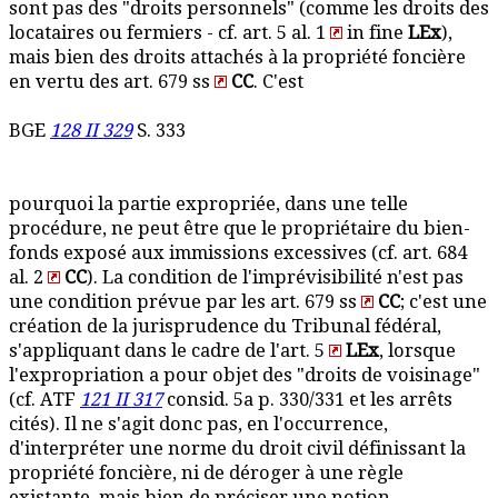
sont pas des "droits personnels" (comme les droits des
locataires ou fermiers - cf. art. 5 al. 1
in fine
LEx
),
mais bien des droits attachés à la propriété foncière
en vertu des art. 679 ss
CC
. C'est
BGE
128 II 329
S. 333
pourquoi la partie expropriée, dans une telle
procédure, ne peut être que le propriétaire du bien-
fonds exposé aux immissions excessives (cf. art. 684
al. 2
CC
). La condition de l'imprévisibilité n'est pas
une condition prévue par les art. 679 ss
CC
; c'est une
création de la jurisprudence du Tribunal fédéral,
s'appliquant dans le cadre de l'art. 5
LEx
, lorsque
l'expropriation a pour objet des "droits de voisinage"
(cf. ATF
121 II 317
consid. 5a p. 330/331 et les arrêts
cités). Il ne s'agit donc pas, en l'occurrence,
d'interpréter une norme du droit civil définissant la
propriété foncière, ni de déroger à une règle
existante, mais bien de préciser une notion