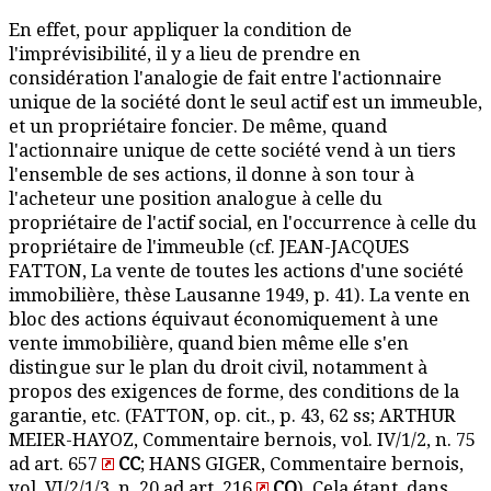
En effet, pour appliquer la condition de
l'imprévisibilité, il y a lieu de prendre en
considération l'analogie de fait entre l'actionnaire
unique de la société dont le seul actif est un immeuble,
et un propriétaire foncier. De même, quand
l'actionnaire unique de cette société vend à un tiers
l'ensemble de ses actions, il donne à son tour à
l'acheteur une position analogue à celle du
propriétaire de l'actif social, en l'occurrence à celle du
propriétaire de l'immeuble (cf. JEAN-JACQUES
FATTON, La vente de toutes les actions d'une société
immobilière, thèse Lausanne 1949, p. 41). La vente en
bloc des actions équivaut économiquement à une
vente immobilière, quand bien même elle s'en
distingue sur le plan du droit civil, notamment à
propos des exigences de forme, des conditions de la
garantie, etc. (FATTON, op. cit., p. 43, 62 ss; ARTHUR
MEIER-HAYOZ, Commentaire bernois, vol. IV/1/2, n. 75
ad art. 657
CC
; HANS GIGER, Commentaire bernois,
vol. VI/2/1/3, n. 20 ad art. 216
CO
). Cela étant, dans