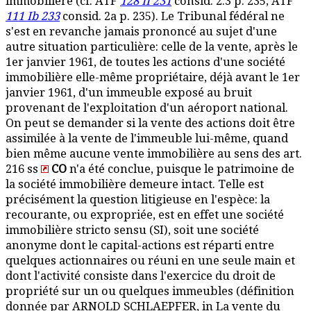
immobilière (cf. ATF
128 II 231
consid. 2.3 p. 235; ATF
111 Ib 233
consid. 2a p. 235). Le Tribunal fédéral ne
s'est en revanche jamais prononcé au sujet d'une
autre situation particulière: celle de la vente, après le
1er janvier 1961, de toutes les actions d'une société
immobilière elle-même propriétaire, déjà avant le 1er
janvier 1961, d'un immeuble exposé au bruit
provenant de l'exploitation d'un aéroport national.
On peut se demander si la vente des actions doit être
assimilée à la vente de l'immeuble lui-même, quand
bien même aucune vente immobilière au sens des art.
216 ss
CO
n'a été conclue, puisque le patrimoine de
la société immobilière demeure intact. Telle est
précisément la question litigieuse en l'espèce: la
recourante, ou expropriée, est en effet une société
immobilière stricto sensu (SI), soit une société
anonyme dont le capital-actions est réparti entre
quelques actionnaires ou réuni en une seule main et
dont l'activité consiste dans l'exercice du droit de
propriété sur un ou quelques immeubles (définition
donnée par ARNOLD SCHLAEPFER, in La vente du