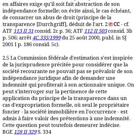
en affaires exige qu'il soit fait abstraction de son
indépendance formelle; on évite ainsi, le cas échéant,
de consacrer un abus de droit (principe de la
transparence [Durchgriff], déduit de l'art. 2
CC
- cf.
ATF
113 II 31
consid. 2c p. 36; ATF
112 II 503
consid. 3b
p. 506; arrêt
4C.335/1999
du 25 août 2000, publ. in SJ
2001 I p. 186 consid. 5c).
2.5 La Commission fédérale d'estimation s'est inspirée
de la jurisprudence précitée pour considérer que la
société recourante ne pouvait pas se prévaloir de son
indépendance juridique afin de demander une
indemnité qui profiterait à son actionnaire unique. On
peut s'interroger sur la pertinence de cette
application du principe de la transparence dans un
cas d'expropriation formelle, où seul le propriétaire
foncier - la société immobilière en l'occurrence - est
admis à faire valoir des prétentions à une indemnité.
Cette question peut toutefois demeurer indécise.
BGE
128 II 329
S. 334