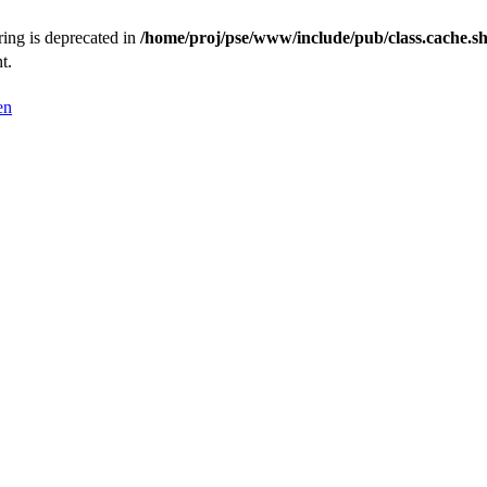
tring is deprecated in
/home/proj/pse/www/include/pub/class.cache.s
t.
en