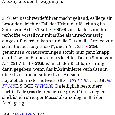
Auszug aus den Erwägungen:
2. c) Der Beschwerdeführer macht geltend, es liege ein
besonders leichter Fall der Urkundenfälschung im
Sinne von Art. 251 Ziff. 3
StGB
vor, da der von ihm
"erhoffte Vorteil nur mit Mühe als unrechtmässig
eingestuft werden kann und die Tat an die Grenze zur
schriftlichen Lüge stösst", die in Art. 251
StGB
genannten Voraussetzungen somit "nur ganz knapp
erfüllt" seien. Ein besonders leichter Fall im Sinne von
Art. 251 Ziff. 3
StGB
ist nach der Rechtsprechung
dann gegeben, wenn das inkriminierte Verhalten in
objektiver und in subjektiver Hinsicht
Bagatellcharakter aufweist (BGE
103 IV 40
E. 5, BGE
96
IV 168
E. 5, BGE
71 IV 216
). Da lediglich besonders
leichte Fälle (cas de très peu de gravité) privilegiert
sind, ist ein strenger Massstab anzulegen. Bei der
Auslegung
BGE
114 IV 126
S. 127