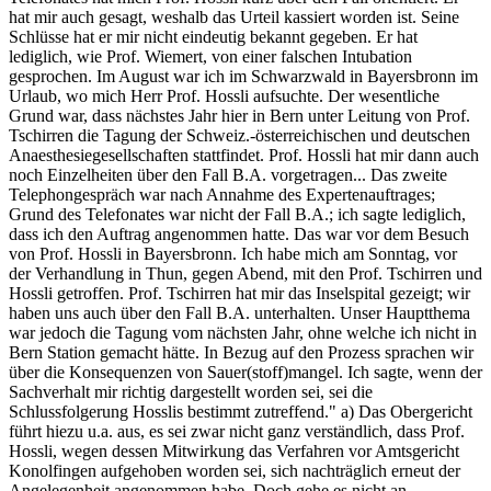
hat mir auch gesagt, weshalb das Urteil kassiert worden ist. Seine
Schlüsse hat er mir nicht eindeutig bekannt gegeben. Er hat
lediglich, wie Prof. Wiemert, von einer falschen Intubation
gesprochen. Im August war ich im Schwarzwald in Bayersbronn im
Urlaub, wo mich Herr Prof. Hossli aufsuchte. Der wesentliche
Grund war, dass nächstes Jahr hier in Bern unter Leitung von Prof.
Tschirren die Tagung der Schweiz.-österreichischen und deutschen
Anaesthesiegesellschaften stattfindet. Prof. Hossli hat mir dann auch
noch Einzelheiten über den Fall B.A. vorgetragen... Das zweite
Telephongespräch war nach Annahme des Expertenauftrages;
Grund des Telefonates war nicht der Fall B.A.; ich sagte lediglich,
dass ich den Auftrag angenommen hatte. Das war vor dem Besuch
von Prof. Hossli in Bayersbronn. Ich habe mich am Sonntag, vor
der Verhandlung in Thun, gegen Abend, mit den Prof. Tschirren und
Hossli getroffen. Prof. Tschirren hat mir das Inselspital gezeigt; wir
haben uns auch über den Fall B.A. unterhalten. Unser Hauptthema
war jedoch die Tagung vom nächsten Jahr, ohne welche ich nicht in
Bern Station gemacht hätte. In Bezug auf den Prozess sprachen wir
über die Konsequenzen von Sauer(stoff)mangel. Ich sagte, wenn der
Sachverhalt mir richtig dargestellt worden sei, sei die
Schlussfolgerung Hosslis bestimmt zutreffend." a) Das Obergericht
führt hiezu u.a. aus, es sei zwar nicht ganz verständlich, dass Prof.
Hossli, wegen dessen Mitwirkung das Verfahren vor Amtsgericht
Konolfingen aufgehoben worden sei, sich nachträglich erneut der
Angelegenheit angenommen habe. Doch gehe es nicht an,