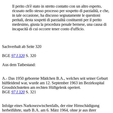
Il perito ch'è stato in stretto contatto con un altro esperto,
ricusato nello stesso processo per sospetto di parzialità, e che,
in tale occasione, ha discusso segnatamente le questioni
peritali, desta sospetti di parzialità costituenti per il perito
medesimo, giusta la procedura penale bernese, una causa di
incapacità di cui occorre tener conto d'ufficio.
Sachverhalt ab Seite 320
BGE
97 I 320
S. 320
Aus dem Tatbestand:
A.- Das 1950 geborene Mädchen B.A., welches seit seiner Geburt
hüftleidend war, wurde am 12. September 1963 im Bezirksspital
Grosshöchstetten am rechten Hüftgelenk operiert.
BGE
97 I 320
S. 321
Infolge eines Narkosezwischenfalls, der eine Hirnschädigung
herbeiführte, starb B.A. am 6. März 1964, ohne je aus ihrer