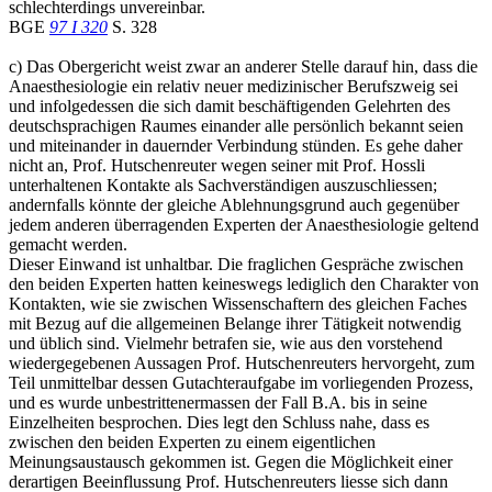
schlechterdings unvereinbar.
BGE
97 I 320
S. 328
c) Das Obergericht weist zwar an anderer Stelle darauf hin, dass die
Anaesthesiologie ein relativ neuer medizinischer Berufszweig sei
und infolgedessen die sich damit beschäftigenden Gelehrten des
deutschsprachigen Raumes einander alle persönlich bekannt seien
und miteinander in dauernder Verbindung stünden. Es gehe daher
nicht an, Prof. Hutschenreuter wegen seiner mit Prof. Hossli
unterhaltenen Kontakte als Sachverständigen auszuschliessen;
andernfalls könnte der gleiche Ablehnungsgrund auch gegenüber
jedem anderen überragenden Experten der Anaesthesiologie geltend
gemacht werden.
Dieser Einwand ist unhaltbar. Die fraglichen Gespräche zwischen
den beiden Experten hatten keineswegs lediglich den Charakter von
Kontakten, wie sie zwischen Wissenschaftern des gleichen Faches
mit Bezug auf die allgemeinen Belange ihrer Tätigkeit notwendig
und üblich sind. Vielmehr betrafen sie, wie aus den vorstehend
wiedergegebenen Aussagen Prof. Hutschenreuters hervorgeht, zum
Teil unmittelbar dessen Gutachteraufgabe im vorliegenden Prozess,
und es wurde unbestrittenermassen der Fall B.A. bis in seine
Einzelheiten besprochen. Dies legt den Schluss nahe, dass es
zwischen den beiden Experten zu einem eigentlichen
Meinungsaustausch gekommen ist. Gegen die Möglichkeit einer
derartigen Beeinflussung Prof. Hutschenreuters liesse sich dann