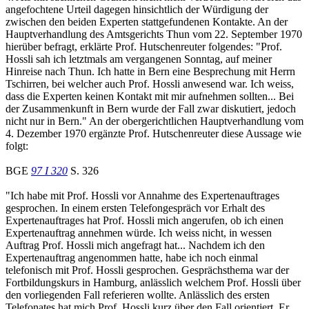
angefochtene Urteil dagegen hinsichtlich der Würdigung der
zwischen den beiden Experten stattgefundenen Kontakte. An der
Hauptverhandlung des Amtsgerichts Thun vom 22. September 1970
hierüber befragt, erklärte Prof. Hutschenreuter folgendes: "Prof.
Hossli sah ich letztmals am vergangenen Sonntag, auf meiner
Hinreise nach Thun. Ich hatte in Bern eine Besprechung mit Herrn
Tschirren, bei welcher auch Prof. Hossli anwesend war. Ich weiss,
dass die Experten keinen Kontakt mit mir aufnehmen sollten... Bei
der Zusammenkunft in Bern wurde der Fall zwar diskutiert, jedoch
nicht nur in Bern." An der obergerichtlichen Hauptverhandlung vom
4. Dezember 1970 ergänzte Prof. Hutschenreuter diese Aussage wie
folgt:
BGE
97 I 320
S. 326
"Ich habe mit Prof. Hossli vor Annahme des Expertenauftrages
gesprochen. In einem ersten Telefongespräch vor Erhalt des
Expertenauftrages hat Prof. Hossli mich angerufen, ob ich einen
Expertenauftrag annehmen würde. Ich weiss nicht, in wessen
Auftrag Prof. Hossli mich angefragt hat... Nachdem ich den
Expertenauftrag angenommen hatte, habe ich noch einmal
telefonisch mit Prof. Hossli gesprochen. Gesprächsthema war der
Fortbildungskurs in Hamburg, anlässlich welchem Prof. Hossli über
den vorliegenden Fall referieren wollte. Anlässlich des ersten
Telefonates hat mich Prof. Hossli kurz über den Fall orientiert. Er