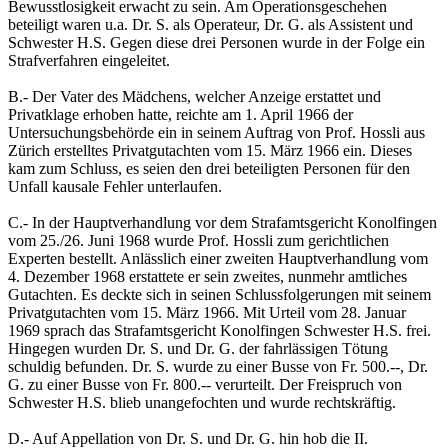
Bewusstlosigkeit erwacht zu sein. Am Operationsgeschehen
beteiligt waren u.a. Dr. S. als Operateur, Dr. G. als Assistent und
Schwester H.S. Gegen diese drei Personen wurde in der Folge ein
Strafverfahren eingeleitet.
B.- Der Vater des Mädchens, welcher Anzeige erstattet und
Privatklage erhoben hatte, reichte am 1. April 1966 der
Untersuchungsbehörde ein in seinem Auftrag von Prof. Hossli aus
Zürich erstelltes Privatgutachten vom 15. März 1966 ein. Dieses
kam zum Schluss, es seien den drei beteiligten Personen für den
Unfall kausale Fehler unterlaufen.
C.- In der Hauptverhandlung vor dem Strafamtsgericht Konolfingen
vom 25./26. Juni 1968 wurde Prof. Hossli zum gerichtlichen
Experten bestellt. Anlässlich einer zweiten Hauptverhandlung vom
4. Dezember 1968 erstattete er sein zweites, nunmehr amtliches
Gutachten. Es deckte sich in seinen Schlussfolgerungen mit seinem
Privatgutachten vom 15. März 1966. Mit Urteil vom 28. Januar
1969 sprach das Strafamtsgericht Konolfingen Schwester H.S. frei.
Hingegen wurden Dr. S. und Dr. G. der fahrlässigen Tötung
schuldig befunden. Dr. S. wurde zu einer Busse von Fr. 500.--, Dr.
G. zu einer Busse von Fr. 800.-- verurteilt. Der Freispruch von
Schwester H.S. blieb unangefochten und wurde rechtskräftig.
D.- Auf Appellation von Dr. S. und Dr. G. hin hob die II.