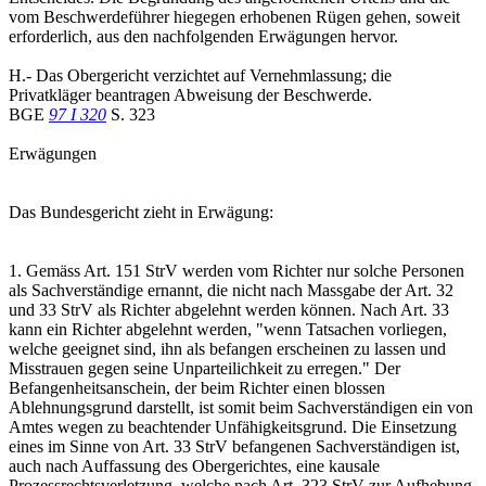
vom Beschwerdeführer hiegegen erhobenen Rügen gehen, soweit
erforderlich, aus den nachfolgenden Erwägungen hervor.
H.- Das Obergericht verzichtet auf Vernehmlassung; die
Privatkläger beantragen Abweisung der Beschwerde.
BGE
97 I 320
S. 323
Erwägungen
Das Bundesgericht zieht in Erwägung:
1. Gemäss Art. 151 StrV werden vom Richter nur solche Personen
als Sachverständige ernannt, die nicht nach Massgabe der Art. 32
und 33 StrV als Richter abgelehnt werden können. Nach Art. 33
kann ein Richter abgelehnt werden, "wenn Tatsachen vorliegen,
welche geeignet sind, ihn als befangen erscheinen zu lassen und
Misstrauen gegen seine Unparteilichkeit zu erregen." Der
Befangenheitsanschein, der beim Richter einen blossen
Ablehnungsgrund darstellt, ist somit beim Sachverständigen ein von
Amtes wegen zu beachtender Unfähigkeitsgrund. Die Einsetzung
eines im Sinne von Art. 33 StrV befangenen Sachverständigen ist,
auch nach Auffassung des Obergerichtes, eine kausale
Prozessrechtsverletzung, welche nach Art. 323 StrV zur Aufhebung