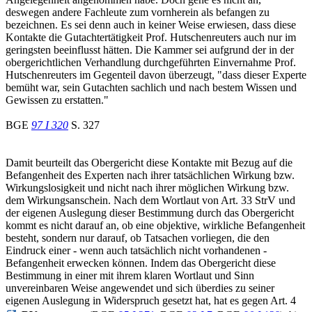
deswegen andere Fachleute zum vornherein als befangen zu
bezeichnen. Es sei denn auch in keiner Weise erwiesen, dass diese
Kontakte die Gutachtertätigkeit Prof. Hutschenreuters auch nur im
geringsten beeinflusst hätten. Die Kammer sei aufgrund der in der
obergerichtlichen Verhandlung durchgeführten Einvernahme Prof.
Hutschenreuters im Gegenteil davon überzeugt, "dass dieser Experte
bemüht war, sein Gutachten sachlich und nach bestem Wissen und
Gewissen zu erstatten."
BGE
97 I 320
S. 327
Damit beurteilt das Obergericht diese Kontakte mit Bezug auf die
Befangenheit des Experten nach ihrer tatsächlichen Wirkung bzw.
Wirkungslosigkeit und nicht nach ihrer möglichen Wirkung bzw.
dem Wirkungsanschein. Nach dem Wortlaut von Art. 33 StrV und
der eigenen Auslegung dieser Bestimmung durch das Obergericht
kommt es nicht darauf an, ob eine objektive, wirkliche Befangenheit
besteht, sondern nur darauf, ob Tatsachen vorliegen, die den
Eindruck einer - wenn auch tatsächlich nicht vorhandenen -
Befangenheit erwecken können. Indem das Obergericht diese
Bestimmung in einer mit ihrem klaren Wortlaut und Sinn
unvereinbaren Weise angewendet und sich überdies zu seiner
eigenen Auslegung in Widerspruch gesetzt hat, hat es gegen Art. 4