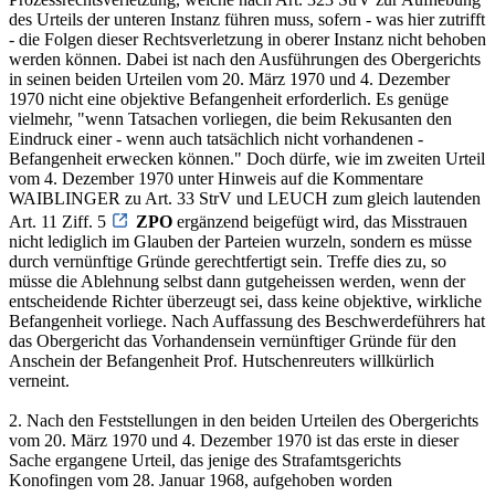
des Urteils der unteren Instanz führen muss, sofern - was hier zutrifft
- die Folgen dieser Rechtsverletzung in oberer Instanz nicht behoben
werden können. Dabei ist nach den Ausführungen des Obergerichts
in seinen beiden Urteilen vom 20. März 1970 und 4. Dezember
1970 nicht eine objektive Befangenheit erforderlich. Es genüge
vielmehr, "wenn Tatsachen vorliegen, die beim Rekusanten den
Eindruck einer - wenn auch tatsächlich nicht vorhandenen -
Befangenheit erwecken können." Doch dürfe, wie im zweiten Urteil
vom 4. Dezember 1970 unter Hinweis auf die Kommentare
WAIBLINGER zu Art. 33 StrV und LEUCH zum gleich lautenden
Art. 11 Ziff. 5
ZPO
ergänzend beigefügt wird, das Misstrauen
nicht lediglich im Glauben der Parteien wurzeln, sondern es müsse
durch vernünftige Gründe gerechtfertigt sein. Treffe dies zu, so
müsse die Ablehnung selbst dann gutgeheissen werden, wenn der
entscheidende Richter überzeugt sei, dass keine objektive, wirkliche
Befangenheit vorliege. Nach Auffassung des Beschwerdeführers hat
das Obergericht das Vorhandensein vernünftiger Gründe für den
Anschein der Befangenheit Prof. Hutschenreuters willkürlich
verneint.
2. Nach den Feststellungen in den beiden Urteilen des Obergerichts
vom 20. März 1970 und 4. Dezember 1970 ist das erste in dieser
Sache ergangene Urteil, das jenige des Strafamtsgerichts
Konofingen vom 28. Januar 1968, aufgehoben worden