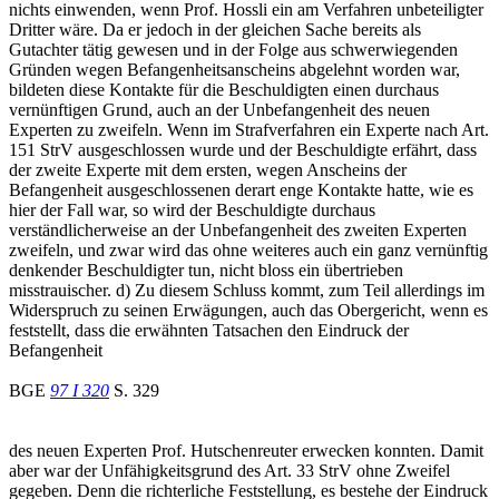
nichts einwenden, wenn Prof. Hossli ein am Verfahren unbeteiligter
Dritter wäre. Da er jedoch in der gleichen Sache bereits als
Gutachter tätig gewesen und in der Folge aus schwerwiegenden
Gründen wegen Befangenheitsanscheins abgelehnt worden war,
bildeten diese Kontakte für die Beschuldigten einen durchaus
vernünftigen Grund, auch an der Unbefangenheit des neuen
Experten zu zweifeln. Wenn im Strafverfahren ein Experte nach Art.
151 StrV ausgeschlossen wurde und der Beschuldigte erfährt, dass
der zweite Experte mit dem ersten, wegen Anscheins der
Befangenheit ausgeschlossenen derart enge Kontakte hatte, wie es
hier der Fall war, so wird der Beschuldigte durchaus
verständlicherweise an der Unbefangenheit des zweiten Experten
zweifeln, und zwar wird das ohne weiteres auch ein ganz vernünftig
denkender Beschuldigter tun, nicht bloss ein übertrieben
misstrauischer. d) Zu diesem Schluss kommt, zum Teil allerdings im
Widerspruch zu seinen Erwägungen, auch das Obergericht, wenn es
feststellt, dass die erwähnten Tatsachen den Eindruck der
Befangenheit
BGE
97 I 320
S. 329
des neuen Experten Prof. Hutschenreuter erwecken konnten. Damit
aber war der Unfähigkeitsgrund des Art. 33 StrV ohne Zweifel
gegeben. Denn die richterliche Feststellung, es bestehe der Eindruck