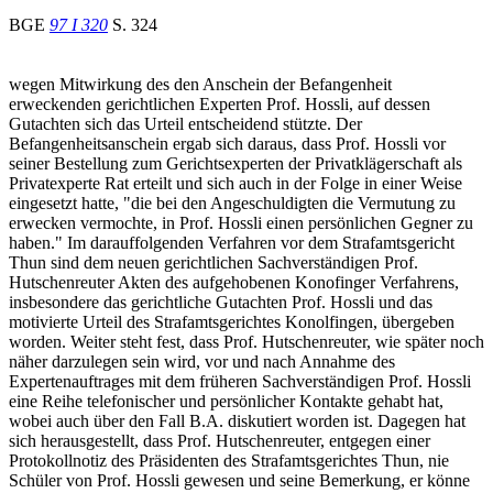
BGE
97 I 320
S. 324
wegen Mitwirkung des den Anschein der Befangenheit
erweckenden gerichtlichen Experten Prof. Hossli, auf dessen
Gutachten sich das Urteil entscheidend stützte. Der
Befangenheitsanschein ergab sich daraus, dass Prof. Hossli vor
seiner Bestellung zum Gerichtsexperten der Privatklägerschaft als
Privatexperte Rat erteilt und sich auch in der Folge in einer Weise
eingesetzt hatte, "die bei den Angeschuldigten die Vermutung zu
erwecken vermochte, in Prof. Hossli einen persönlichen Gegner zu
haben." Im darauffolgenden Verfahren vor dem Strafamtsgericht
Thun sind dem neuen gerichtlichen Sachverständigen Prof.
Hutschenreuter Akten des aufgehobenen Konofinger Verfahrens,
insbesondere das gerichtliche Gutachten Prof. Hossli und das
motivierte Urteil des Strafamtsgerichtes Konolfingen, übergeben
worden. Weiter steht fest, dass Prof. Hutschenreuter, wie später noch
näher darzulegen sein wird, vor und nach Annahme des
Expertenauftrages mit dem früheren Sachverständigen Prof. Hossli
eine Reihe telefonischer und persönlicher Kontakte gehabt hat,
wobei auch über den Fall B.A. diskutiert worden ist. Dagegen hat
sich herausgestellt, dass Prof. Hutschenreuter, entgegen einer
Protokollnotiz des Präsidenten des Strafamtsgerichtes Thun, nie
Schüler von Prof. Hossli gewesen und seine Bemerkung, er könne