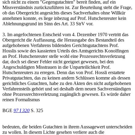
sich nicht zu einem "Gegengutachten" bereit finden, auf ein
Missverständnis zurückzuführen ist. Zur Beurteilung steht die Frage,
ob das Obergericht angesichts dieses Sachverhaltes ohne Willkür
annehmen konnte, es liege inbezug auf Prof. Hutschenreuter kein
Ablehnungsgrund im Sinn des Art. 33 StrV vor.
3. Im angefochtenen Entscheid vom 4. Dezember 1970 vertritt das
Obergericht die Auffassung, die Herausgabe des Bestandteil des
aufgehobenen Verfahrens bildenden Gerichtsgutachtens Prof.
Hosslis sowie des kassierten Urteils des Amtsgerichts Konolfingen
an Prof. Hutschenreuter stelle wohl eine Prozessrechtsverletzung
dar, doch sei dieser Fehler nicht geeignet gewesen, bei den
Angeschuldigten Misstrauen in die Unparteilichkeit Prof.
Hutschenreuters zu erregen. Denn das von Prof. Hossli erstattete
Privatgutachten, das zu keinen andern Schlüssen komme als dessen
gerichtliches Gutachten, habe zu den Akten des nicht aufgehobenen
Verfahrensteils gehört und sei deshalb dem neuen Sachverständigen
ohne Prozessrechtsverletzung zugänglich gewesen. Es würde daher
reinen Formalismus
BGE
97 I 320
S. 325
bedeuten, die beiden Gutachten in ihrem Aussagewert unterscheiden
zu wollen. In diesem Lichte gesehen verliere auch die