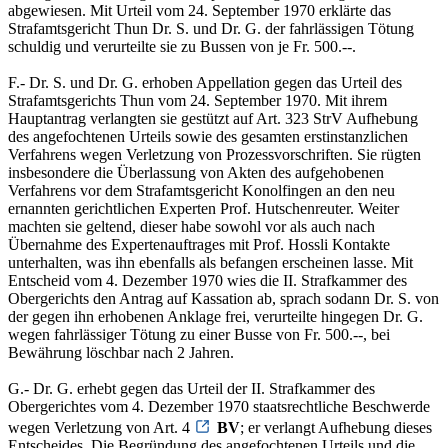
abgewiesen. Mit Urteil vom 24. September 1970 erklärte das
Strafamtsgericht Thun Dr. S. und Dr. G. der fahrlässigen Tötung
schuldig und verurteilte sie zu Bussen von je Fr. 500.--.
F.- Dr. S. und Dr. G. erhoben Appellation gegen das Urteil des
Strafamtsgerichts Thun vom 24. September 1970. Mit ihrem
Hauptantrag verlangten sie gestützt auf Art. 323 StrV Aufhebung
des angefochtenen Urteils sowie des gesamten erstinstanzlichen
Verfahrens wegen Verletzung von Prozessvorschriften. Sie rügten
insbesondere die Überlassung von Akten des aufgehobenen
Verfahrens vor dem Strafamtsgericht Konolfingen an den neu
ernannten gerichtlichen Experten Prof. Hutschenreuter. Weiter
machten sie geltend, dieser habe sowohl vor als auch nach
Übernahme des Expertenauftrages mit Prof. Hossli Kontakte
unterhalten, was ihn ebenfalls als befangen erscheinen lasse. Mit
Entscheid vom 4. Dezember 1970 wies die II. Strafkammer des
Obergerichts den Antrag auf Kassation ab, sprach sodann Dr. S. von
der gegen ihn erhobenen Anklage frei, verurteilte hingegen Dr. G.
wegen fahrlässiger Tötung zu einer Busse von Fr. 500.--, bei
Bewährung löschbar nach 2 Jahren.
G.- Dr. G. erhebt gegen das Urteil der II. Strafkammer des
Obergerichtes vom 4. Dezember 1970 staatsrechtliche Beschwerde
wegen Verletzung von Art. 4
BV
; er verlangt Aufhebung dieses
Entscheides. Die Begründung des angefochtenen Urteils und die