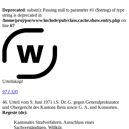
Deprecated
: substr(): Passing null to parameter #1 ($string) of type
string is deprecated in
/home/proj/pse/www/include/pub/class.cache.show.entry.php
on
line
67
Urteilskopf
97 I 320
46. Urteil vom 9. Juni 1971 i.S. Dr. G. gegen Generalprokurator
und Obergericht des Kantons Bern sowie G. A. und Konsorten.
Regeste (de):
Kantonales Strafverfahren. Ausschluss eines
Sachverständigen. Willkür.