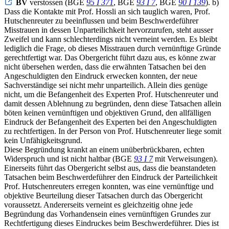
BV
verstossen (BGE
95 I 371
, BGE
93 I 7
, BGE
90 I 139
). b)
Dass die Kontakte mit Prof. Hossli an sich tauglich waren, Prof.
Hutschenreuter zu beeinflussen und beim Beschwerdeführer
Misstrauen in dessen Unparteilichkeit hervorzurufen, steht ausser
Zweifel und kann schlechterdings nicht verneint werden. Es bleibt
lediglich die Frage, ob dieses Misstrauen durch vernünftige Gründe
gerechtfertigt war. Das Obergericht führt dazu aus, es könne zwar
nicht übersehen werden, dass die erwähnten Tatsachen bei den
Angeschuldigten den Eindruck erwecken konnten, der neue
Sachverständige sei nicht mehr unparteilich. Allein dies genüge
nicht, um die Befangenheit des Experten Prof. Hutschenreuter und
damit dessen Ablehnung zu begründen, denn diese Tatsachen allein
böten keinen vernünftigen und objektiven Grund, den allfälligen
Eindruck der Befangenheit des Experten bei den Angeschuldigten
zu rechtfertigen. In der Person von Prof. Hutschenreuter liege somit
kein Unfähigkeitsgrund.
Diese Begründung krankt an einem unüberbrückbaren, echten
Widerspruch und ist nicht haltbar (BGE
93 I 7
mit Verweisungen).
Einerseits führt das Obergericht selbst aus, dass die beanstandeten
Tatsachen beim Beschwerdeführer den Eindruck der Parteilichkeit
Prof. Hutschenreuters erregen konnten, was eine vernünftige und
objektive Beurteilung dieser Tatsachen durch das Obergericht
voraussetzt. Andererseits verneint es gleichzeitig ohne jede
Begründung das Vorhandensein eines vernünftigen Grundes zur
Rechtfertigung dieses Eindruckes beim Beschwerdeführer. Dies ist