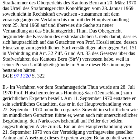
Strafkammer des Obergerichts des Kantons Bern am 20. März 1970
das Urteil des Strafamtsgerichts Konolfingen vom 28. Januar 1969 -
soweit nicht in Rechtskraft erwachsen - zusammen mit dem
vorausgegangenen Verfahren bis und mit der Hauptverhandlung
vom 25. Juni 1968 auf und überwies die Sache zu neuer
Verhandlung an das Strafamtsgericht Thun. Das Obergericht
begründete die Kassation des erstinstanzlichen Urteils damit, dass es
sich hauptsächlich auf das Gutachten von Prof. Hossli stütze, dessen
Einsetzung zum gerichtlichen Sachverständigen aber gegen Art. 151
in Verbindung mit Art. 32 Ziff. 6 und Art. 33 des Gesetzes über das
Strafverfahren des Kantons Bern (StrV) verstossen habe, weil in
seiner Person Unfähigkeitsgründe im Sinne dieser Bestimmungen
bestanden hätten.
BGE
97 I 320
S. 322
E.- Im Verfahren vor dem Strafamtsgericht Thun wurde am 28. Juli
1970 Prof. Hutschenreuter aus Homburg-Saar (Deutschland) zum
gerichtlichen Experten bestellt. Am 11. September 1970 erstattete er
sein schriftliches Gutachten, das er in der Hauptverhandlung vom
22. September 1970 mündlich ergänzte. Sowohl im schriftlichen wie
im mündlichen Gutachten führte er, wenn auch mit unterschiedlicher
Begründung, den Narkosezwischenfall auf Fehler der beiden
angeschuldigten Ärzte zurück. Ein an der Hauptverhandlung vom
21. September 1970 von der Verteidigung vorfrageweise gestellter
Antrag auf Absetzung dieses Experten wegen Befangenheit wurde