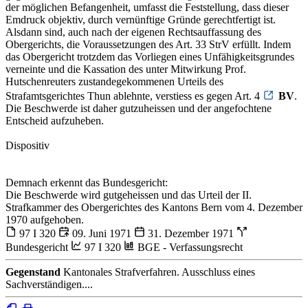
der möglichen Befangenheit, umfasst die Feststellung, dass dieser
Emdruck objektiv, durch vernünftige Gründe gerechtfertigt ist.
Alsdann sind, auch nach der eigenen Rechtsauffassung des
Obergerichts, die Voraussetzungen des Art. 33 StrV erfüllt. Indem
das Obergericht trotzdem das Vorliegen eines Unfähigkeitsgrundes
verneinte und die Kassation des unter Mitwirkung Prof.
Hutschenreuters zustandegekommenen Urteils des
Strafamtsgerichtes Thun ablehnte, verstiess es gegen Art. 4
BV
.
Die Beschwerde ist daher gutzuheissen und der angefochtene
Entscheid aufzuheben.
Dispositiv
Demnach erkennt das Bundesgericht:
Die Beschwerde wird gutgeheissen und das Urteil der II.
Strafkammer des Obergerichtes des Kantons Bern vom 4. Dezember
1970 aufgehoben.
97 I 320
09. Juni 1971
31. Dezember 1971
Bundesgericht
97 I 320
BGE - Verfassungsrecht
Gegenstand
Kantonales Strafverfahren. Ausschluss eines
Sachverständigen....