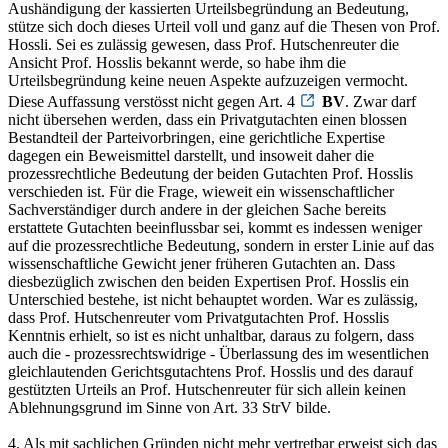
Aushändigung der kassierten Urteilsbegründung an Bedeutung,
stütze sich doch dieses Urteil voll und ganz auf die Thesen von Prof.
Hossli. Sei es zulässig gewesen, dass Prof. Hutschenreuter die
Ansicht Prof. Hosslis bekannt werde, so habe ihm die
Urteilsbegründung keine neuen Aspekte aufzuzeigen vermocht.
Diese Auffassung verstösst nicht gegen Art. 4
BV
. Zwar darf
nicht übersehen werden, dass ein Privatgutachten einen blossen
Bestandteil der Parteivorbringen, eine gerichtliche Expertise
dagegen ein Beweismittel darstellt, und insoweit daher die
prozessrechtliche Bedeutung der beiden Gutachten Prof. Hosslis
verschieden ist. Für die Frage, wieweit ein wissenschaftlicher
Sachverständiger durch andere in der gleichen Sache bereits
erstattete Gutachten beeinflussbar sei, kommt es indessen weniger
auf die prozessrechtliche Bedeutung, sondern in erster Linie auf das
wissenschaftliche Gewicht jener früheren Gutachten an. Dass
diesbezüglich zwischen den beiden Expertisen Prof. Hosslis ein
Unterschied bestehe, ist nicht behauptet worden. War es zulässig,
dass Prof. Hutschenreuter vom Privatgutachten Prof. Hosslis
Kenntnis erhielt, so ist es nicht unhaltbar, daraus zu folgern, dass
auch die - prozessrechtswidrige - Überlassung des im wesentlichen
gleichlautenden Gerichtsgutachtens Prof. Hosslis und des darauf
gestützten Urteils an Prof. Hutschenreuter für sich allein keinen
Ablehnungsgrund im Sinne von Art. 33 StrV bilde.
4. Als mit sachlichen Gründen nicht mehr vertretbar erweist sich das