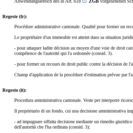
Anwendungslereich des in Art. 618
ZGB
vorgesehenen Sch
Regeste (fr):
Procédure administrative cantonale. Qualité pour former un reco
Le propriétaire d'un immeuble est atteint dans sa situation jurid
- pour attaquer ladite décision au moyen d'une voie de droit cant
compétence de l'autorité qui l'a ordonnée (consid. 3).
- pour former un recours de droit public contre la décision de l'
Champ d'application de la procédure d'estimation prévue par l'a
Regesto (it):
Procedura amministrativa cantonale. Veste per interporre ricorso 
Il proprietario di un fondo, cui una decisione amministrativa impo
- ad impugnare siffatta decisione mediante un rimedio giuridico 
dell'autorità che l'ha ordinata (consid. 3);