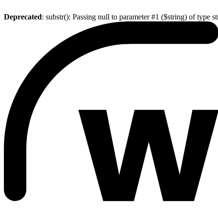
Deprecated
: substr(): Passing null to parameter #1 ($string) of type s