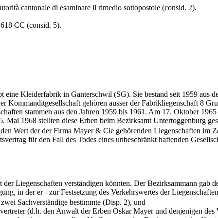
'autorità cantonale di esaminare il rimedio sottopostole (consid. 2).
. 618 CC (consid. 5).
 eine Kleiderfabrik in Ganterschwil (SG). Sie bestand seit 1959 aus 
 Kommanditgesellschaft gehören ausser der Fabrikliegenschaft 8 Gru
chaften stammen aus den Jahren 1959 bis 1961. Am 17. Oktober 1965 s
5. Mai 1968 stellten diese Erben beim Bezirksamt Untertoggenburg gest
 den Wert der der Firma Mayer & Cie gehörenden Liegenschaften im Ze
ertrag für den Fall des Todes eines unbeschränkt haftenden Gesellscha
t der Liegenschaften verständigen könnten. Der Bezirksammann gab dem
, in der er - zur Festsetzung des Verkehrswertes der Liegenschaften
- zwei Sachverständige bestimmte (Disp. 2), und
rteivertreter (d.h. den Anwalt der Erben Oskar Mayer und denjenigen d