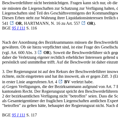
Beschwerdeführer nicht beeinträchtigen. Fragen kann sich nur, ob di
sie müssten die Liegenschaften zur Schatzung zur Verfügung halten, 
Liegenschaften sind Teil des Geschäftsvermögens der Kommanditges
Diesen Erben steht zur Wahrung ihrer Liquidationsinteressen freilic
541
OR
, HARTMANN, N. 16 zu Art. 557
OR
).
BGE
95 I 111
S. 116
Nach der Anordnung des Bezirksammanns müssen die Beschwerdeführer
gewähren. Ob sie hiezu verpflichtet sind, ist eine Frage des Gesellsc
(vgl. Art. 600 Abs. 3
OR
). Soweit die Beschwerdeführer sich ge
daher die Verletzung eigener rechtlich erheblicher Interessen geltend
persönlich und unmittelbar trifft. Auf die Beschwerde ist daher einzut
3. Der Regierungsrat ist auf den Rekurs der Beschwerdeführer insowe
richtete, nicht eingetreten und hat ihn insoweit, als er gegen Ziff. 
in erster Linie angerufenen Art. 4
BV
verletzt habe.
a) Gegen Verfügungen, die der Bezirksammann aufgrund von Art. 7 EG/
kantonalem Recht. Der Regierungsrat spricht den Beschwerdeführern d
2 der bezirksamtlichen Verfügung nicht "betroffen" seien. Dass die Sc
als Gesamteigentümer der fraglichen Liegenschaften amtlichen Expert
"betroffen" zu gelten hätte, behauptet der Regierungsrat nicht. Nac
BGE
95 I 111
S. 117