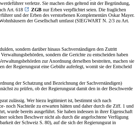
hwerdeführer verletze. Sie machen dies geltend mit der Begründung,
nach Art. 618
ZGB
nur Erben verpflichtet seien. Die fraglichen
eführer und der Erben des verstorbenen Komplementärs Oskar Mayer.
und Wohnhäusern der Gesellschaft umfasst (SIEGWART N. 2/3 zu Art.
ulden, sondern darüber hinaus Sachverständigen den Zutritt
die Verwaltungsbehörden, sondern die Gerichte zu entscheiden haben
Verwaltungsbehörden zur Anordnung derselben bestreiten, machen sie
hnen der Regierungsrat eine Gebühr auferlegt, womit sie der Entscheid
Anordnung der Schatzung und Bezeichnung der Sachverständigen)
 zunächst zu prüfen, ob der Regierungsrat damit den in der Beschwerde
 zulässig. Wer hiezu legitimiert ist, bestimmt sich nach
- noch Nachteile zu erwarten hätten und daher durch die Ziff. 1 und
rt, wurde bereits ausgeführt. Sie haben indessen in ihrer Eigenschaft
einer solchen Beschwer nicht als durch die angefochtene Verfügung
keit der Schweiz S. 80), auf die sich der Regierungsrat in