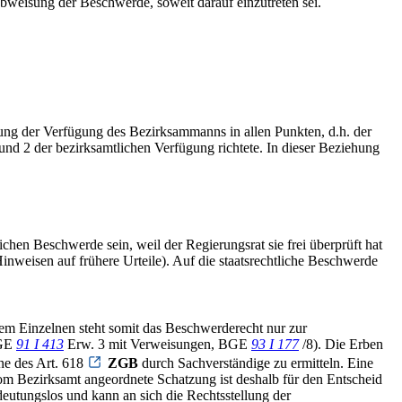
bweisung der Beschwerde, soweit darauf einzutreten sei.
ung der Verfügung des Bezirksammanns in allen Punkten, d.h. der
1 und 2 der bezirksamtlichen Verfügung richtete. In dieser Beziehung
ichen Beschwerde sein, weil der Regierungsrat sie frei überprüft hat
inweisen auf frühere Urteile). Auf die staatsrechtliche Beschwerde
Dem Einzelnen steht somit das Beschwerderecht nur zur
BGE
91 I 413
Erw. 3 mit Verweisungen, BGE
93 I 177
/8). Die Erben
ne des Art. 618
ZGB
durch Sachverständige zu ermitteln. Eine
 vom Bezirksamt angeordnete Schatzung ist deshalb für den Entscheid
eutungslos und kann an sich die Rechtsstellung der