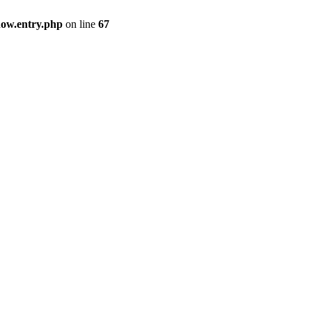
how.entry.php
on line
67