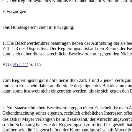
C.- Der Regierungsrat des Kantons St. Gallen hat auf Vernehmlassun
Erwägungen
Das Bundesgericht zieht in Erwägung:
1. Die Beschwerdeführer beantragen neben der Aufhebung der sie bes
Ziff. 1-3 des Dispositivs. Der Regierungsrat ist auf den Rekurs der Be
kann sich daher die staatsrechtliche Beschwerde nur gegen den Nichte
BGE
95 I 111
S. 115
vom Regierungsrat gar nicht überprüften Ziff. 1 und 2 jener Verfügung
und sein Entscheid daher an die Stelle desjenigen des Bezirksamman
kann somit insoweit nicht eingetreten werden, als sie sich gegen den
2. Zur staatsrechtlichen Beschwerde gegen einen Entscheid ist nach A
Geltendmachung seiner eigenen, rechtlich erheblichen Interessen offe
des Oskar Mayer verlangten beim Bezirksamt, der Anrechnungswert d
solche Schätzung hat, wie der Regierungsrat zutreffend festgestellt 
darüber, wie die Liegenschaften der Kommanditgesellschaft Mayer & C