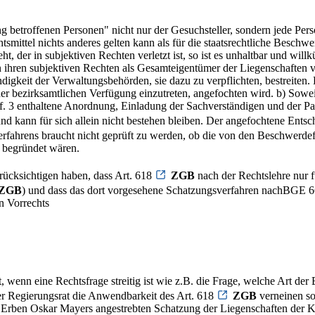
etroffenen Personen" nicht nur der Gesuchsteller, sondern jede Perso
mittel nichts anderes gelten kann als für die staatsrechtliche Beschw
t, der in subjektiven Rechten verletzt ist, so ist es unhaltbar und wil
n ihren subjektiven Rechten als Gesamteigentümer der Liegenschaften ver
igkeit der Verwaltungsbehörden, sie dazu zu verpflichten, bestreiten.
r bezirksamtlichen Verfügung einzutreten, angefochten wird. b) Soweit s
ff. 3 enthaltene Anordnung, Einladung der Sachverständigen und der Par
nd kann für sich allein nicht bestehen bleiben. Der angefochtene Ents
fahrens braucht nicht geprüft zu werden, ob die von den Beschwerde
 begründet wären.
rücksichtigen haben, dass Art. 618
ZGB
nach der Rechtslehre nur f
ZGB
) und dass das dort vorgesehene Schatzungsverfahren nachBGE 66 
n Vorrechts
, wenn eine Rechtsfrage streitig ist wie z.B. die Frage, welche Art der
der Regierungsrat die Anwendbarkeit des Art. 618
ZGB
verneinen so
en Erben Oskar Mayers angestrebten Schatzung der Liegenschaften der