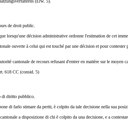
atzungsverfahrens (Erw. 5).
urs de droit public.
ique lorsqu'une décision administrative ordonne l'estimation de cet immeub
onale ouverte à celui qui est touché par une décision et pour contester p
autorité cantonale de recours refusant d'entrer en matière sur le moyen c
rt. 618 CC (consid. 5)
di diritto pubblico.
ne di farlo stimare da periti, è colpito da tale decisione nella sua posizi
cantonale a disposizione di chi è colpito da una decisione, e a contestar