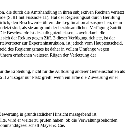
n, die durch die Amtshandlung in ihren subjektiven Rechten verletzt
erde (S. 81 mit Fussnote 11). Hat der Regierungsrat durch Berufung
lkürlich, den Beschwerdeführern die Legitimation abzusprechen; denn
letzt sind, als sie aufgrund der bezirksamtlichen Verfügung Zutritt
 Die Beschwerde ist deshalb gutzuheissen, soweit damit die
ich der Rekurs gegen Ziff. 3 dieser Verfügung richtete, ist der
teivertreter zur Experteninstruktion, ist jedoch vom Hauptentscheid,
cheid des Regierungsrates ist daher in vollem Umfange wegen
führern erhobenen weiteren Rügen der Verletzung der
ür die Erbteilung, nicht für die Auflösung anderer Gemeinschaften als
II 241sogar nur Platz greift, wenn ein Erbe die Zuweisung einer
 Bewertung in grundsätzlicher Hinsicht massgebend ist
llte, wird er weiter zu prüfen haben, ob die Verwaltungsbehörden
 Kommanditgesellschaft Mayer & Cie.