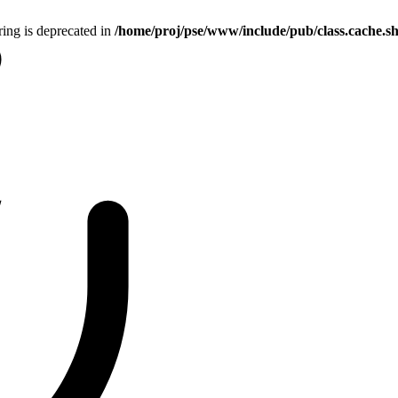
tring is deprecated in
/home/proj/pse/www/include/pub/class.cache.s