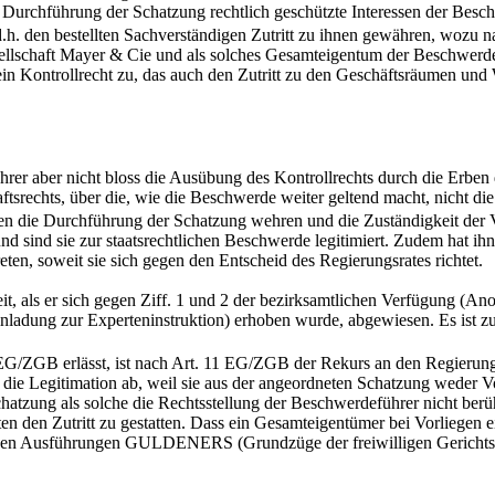
e Durchführung der Schatzung rechtlich geschützte Interessen der Besc
d.h. den bestellten Sachverständigen Zutritt zu ihnen gewähren, wozu 
ellschaft Mayer & Cie und als solches Gesamteigentum der Beschwerd
h ein Kontrollrecht zu, das auch den Zutritt zu den Geschäftsräumen 
 aber nicht bloss die Ausübung des Kontrollrechts durch die Erben d
haftsrechts, über die, wie die Beschwerde weiter geltend macht, nicht 
gen die Durchführung der Schatzung wehren und die Zuständigkeit der 
 und sind sie zur staatsrechtlichen Beschwerde legitimiert. Zudem hat i
reten, soweit sie sich gegen den Entscheid des Regierungsrates richtet.
it, als er sich gegen Ziff. 1 und 2 der bezirksamtlichen Verfügung (
3 (Einladung zur Experteninstruktion) erhoben wurde, abgewiesen. Es ist
ZGB erlässt, ist nach Art. 11 EG/ZGB der Rekurs an den Regierungsrat
ie Legitimation ab, weil sie aus der angeordneten Schatzung weder Vor
hatzung als solche die Rechtsstellung der Beschwerdeführer nicht berüh
en den Zutritt zu gestatten. Dass ein Gesamteigentümer bei Vorliegen 
h den Ausführungen GULDENERS (Grundzüge der freiwilligen Gerichtsbar