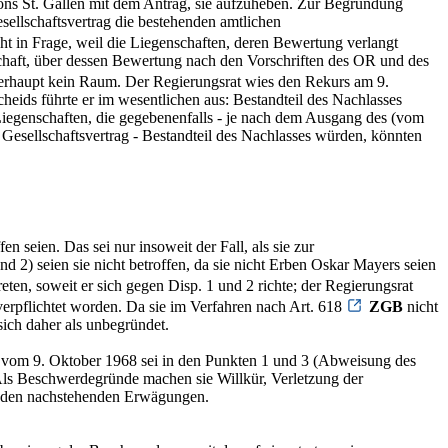
ons St. Gallen mit dem Antrag, sie aufzuheben. Zur Begründung
sellschaftsvertrag die bestehenden amtlichen
 in Frage, weil die Liegenschaften, deren Bewertung verlangt
schaft, über dessen Bewertung nach den Vorschriften des OR und des
erhaupt kein Raum. Der Regierungsrat wies den Rekurs am 9.
heids führte er im wesentlichen aus: Bestandteil des Nachlasses
iegenschaften, die gegebenenfalls - je nach dem Ausgang des (vom
Gesellschaftsvertrag - Bestandteil des Nachlasses würden, könnten
 seien. Das sei nur insoweit der Fall, als sie zur
 2) seien sie nicht betroffen, da sie nicht Erben Oskar Mayers seien
ten, soweit er sich gegen Disp. 1 und 2 richte; der Regierungsrat
 verpflichtet worden. Da sie im Verfahren nach Art. 618
ZGB
nicht
sich daher als unbegründet.
s vom 9. Oktober 1968 sei in den Punkten 1 und 3 (Abweisung des
ls Beschwerdegründe machen sie Willkür, Verletzung der
us den nachstehenden Erwägungen.