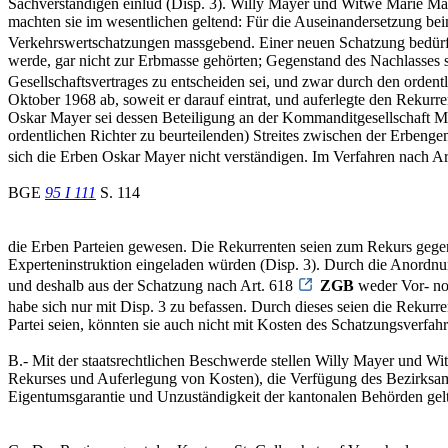
Sachverständigen einlud (Disp. 3). Willy Mayer und Witwe Marie May
machten sie im wesentlichen geltend: Für die Auseinandersetzung bei
Verkehrswertschatzungen massgebend. Einer neuen Schatzung bedürfe
werde, gar nicht zur Erbmasse gehörten; Gegenstand des Nachlasses 
Gesellschaftsvertrages zu entscheiden sei, und zwar durch den ordent
Oktober 1968 ab, soweit er darauf eintrat, und auferlegte den Rekurr
Oskar Mayer sei dessen Beteiligung an der Kommanditgesellschaft M
ordentlichen Richter zu beurteilenden) Streites zwischen der Erbeng
sich die Erben Oskar Mayer nicht verständigen. Im Verfahren nach A
BGE
95 I 111
S. 114
die Erben Parteien gewesen. Die Rekurrenten seien zum Rekurs gegen di
Experteninstruktion eingeladen würden (Disp. 3). Durch die Anordnung
und deshalb aus der Schatzung nach Art. 618
ZGB
weder Vor- noc
habe sich nur mit Disp. 3 zu befassen. Durch dieses seien die Rekurr
Partei seien, könnten sie auch nicht mit Kosten des Schatzungsverfahr
B.- Mit der staatsrechtlichen Beschwerde stellen Willy Mayer und W
Rekurses und Auferlegung von Kosten), die Verfügung des Bezirksam
Eigentumsgarantie und Unzuständigkeit der kantonalen Behörden gel