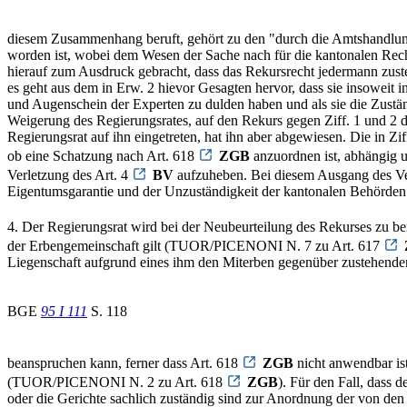
diesem Zusammenhang beruft, gehört zu den "durch die Amtshandlung b
worden ist, wobei dem Wesen der Sache nach für die kantonalen Rechts
hierauf zum Ausdruck gebracht, dass das Rekursrecht jedermann zusteh
es geht aus dem in Erw. 2 hievor Gesagten hervor, dass sie insoweit i
und Augenschein der Experten zu dulden haben und als sie die Zuständ
Weigerung des Regierungsrates, auf den Rekurs gegen Ziff. 1 und 2 de
Regierungsrat auf ihn eingetreten, hat ihn aber abgewiesen. Die in Zi
ob eine Schatzung nach Art. 618
ZGB
anzuordnen ist, abhängig u
Verletzung des Art. 4
BV
aufzuheben. Bei diesem Ausgang des Ver
Eigentumsgarantie und der Unzuständigkeit der kantonalen Behörden
4. Der Regierungsrat wird bei der Neubeurteilung des Rekurses zu be
der Erbengemeinschaft gilt (TUOR/PICENONI N. 7 zu Art. 617
Liegenschaft aufgrund eines ihm den Miterben gegenüber zustehende
BGE
95 I 111
S. 118
beanspruchen kann, ferner dass Art. 618
ZGB
nicht anwendbar ist
(TUOR/PICENONI N. 2 zu Art. 618
ZGB
). Für den Fall, dass 
oder die Gerichte sachlich zuständig sind zur Anordnung der von d