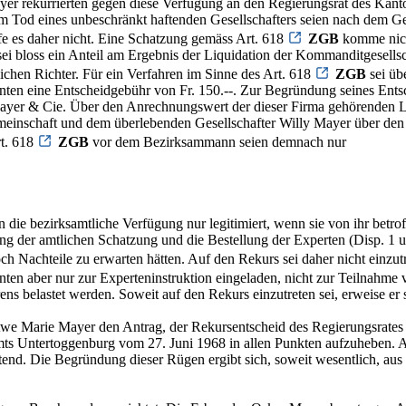
er rekurrierten gegen diese Verfügung an den Regierungsrat des Kant
m Tod eines unbeschränkt haftenden Gesellschafters seien nach dem Ge
 es daher nicht. Eine Schatzung gemäss Art. 618
ZGB
komme nicht
sei bloss ein Anteil am Ergebnis der Liquidation der Kommanditgesell
lichen Richter. Für ein Verfahren im Sinne des Art. 618
ZGB
sei üb
enten eine Entscheidgebühr von Fr. 150.--. Zur Begründung seines Entsc
ayer & Cie. Über den Anrechnungswert der dieser Firma gehörenden L
emeinschaft und dem überlebenden Gesellschafter Willy Mayer über den 
rt. 618
ZGB
vor dem Bezirksammann seien demnach nur
e bezirksamtliche Verfügung nur legitimiert, wenn sie von ihr betroffen
 der amtlichen Schatzung und die Bestellung der Experten (Disp. 1 und
h Nachteile zu erwarten hätten. Auf den Rekurs sei daher nicht einzutre
enten aber nur zur Experteninstruktion eingeladen, nicht zur Teilnahme
ens belastet werden. Soweit auf den Rekurs einzutreten sei, erweise er 
itwe Marie Mayer den Antrag, der Rekursentscheid des Regierungsrate
ts Untertoggenburg vom 27. Juni 1968 in allen Punkten aufzuheben. A
tend. Die Begründung dieser Rügen ergibt sich, soweit wesentlich, a