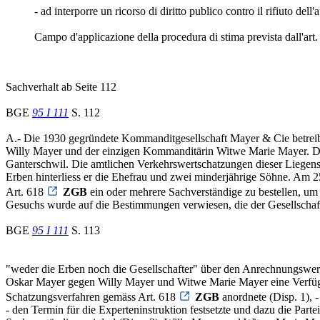
- ad interporre un ricorso di diritto publico contro il rifiuto dell
Campo d'applicazione della procedura di stima prevista dall'art
Sachverhalt ab Seite 112
BGE
95 I 111
S. 112
A.- Die 1930 gegründete Kommanditgesellschaft Mayer & Cie betreibt
Willy Mayer und der einzigen Kommanditärin Witwe Marie Mayer. Der
Ganterschwil. Die amtlichen Verkehrswertschatzungen dieser Liegens
Erben hinterliess er die Ehefrau und zwei minderjährige Söhne. Am 2
Art. 618
ZGB
ein oder mehrere Sachverständige zu bestellen, um
Gesuchs wurde auf die Bestimmungen verwiesen, die der Gesellschaftsv
BGE
95 I 111
S. 113
"weder die Erben noch die Gesellschafter" über den Anrechnungswer
Oskar Mayer gegen Willy Mayer und Witwe Marie Mayer eine Verfügung
Schatzungsverfahren gemäss Art. 618
ZGB
anordnete (Disp. 1), 
- den Termin für die Experteninstruktion festsetzte und dazu die Pa