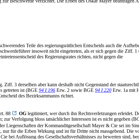
g zur Beschwerde verzichtet. Die Erben des Oskar Mayer beantragen A
chwerenden Teile des regierungsrätlichen Entscheids auch die Aufheb
schwerdeführer insoweit nicht eingetreten, als er sich gegen die Ziff. 
intretensentscheid des Regierungsrates richten, nicht gegen die
. Ziff. 3 derselben aber kann deshalb nicht Gegenstand der staatsrechtl
ns getreten ist (BGE
94 I 196
Erw. 2 sowie BGE
94 I 220
Erw. 1a mit H
 Entscheid des Bezirksammanns richtet.
rt. 88
OG
legitimiert, wer durch ihn Rechtsverletzungen erleidet. 
n; zur Verfolgung bloss tatsächlicher Interessen ist es nicht gegeben (
er Liegenschaften der Kommanditgesellschaft Mayer & Cie sei im Sin
hat, nur für die Erben Wirkung und ist für Dritte nicht massgebend. Die
ie bei Auflösung des Gesellschaftsverhältnisses zu bewerten sind, bed