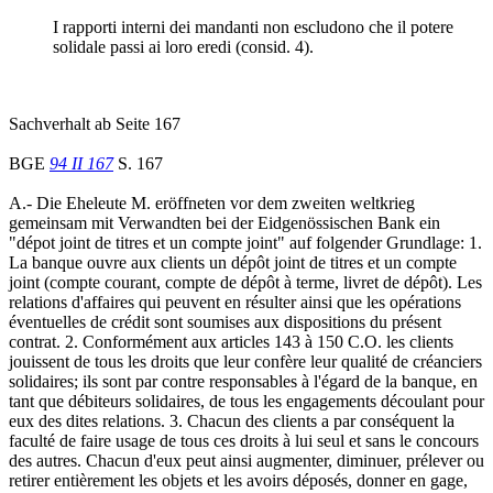
I rapporti interni dei mandanti non escludono che il potere
solidale passi ai loro eredi (consid. 4).
Sachverhalt ab Seite 167
BGE
94 II 167
S. 167
A.- Die Eheleute M. eröffneten vor dem zweiten weltkrieg
gemeinsam mit Verwandten bei der Eidgenössischen Bank ein
"dépot joint de titres et un compte joint" auf folgender Grundlage: 1.
La banque ouvre aux clients un dépôt joint de titres et un compte
joint (compte courant, compte de dépôt à terme, livret de dépôt). Les
relations d'affaires qui peuvent en résulter ainsi que les opérations
éventuelles de crédit sont soumises aux dispositions du présent
contrat. 2. Conformément aux articles 143 à 150 C.O. les clients
jouissent de tous les droits que leur confère leur qualité de créanciers
solidaires; ils sont par contre responsables à l'égard de la banque, en
tant que débiteurs solidaires, de tous les engagements découlant pour
eux des dites relations. 3. Chacun des clients a par conséquent la
faculté de faire usage de tous ces droits à lui seul et sans le concours
des autres. Chacun d'eux peut ainsi augmenter, diminuer, prélever ou
retirer entièrement les objets et les avoirs déposés, donner en gage,