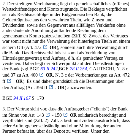
2. Der streitigen Vereinbarung liegt ein gemeinschaftliches (offenes)
Wertschriftendepot und Konto zugrunde. Die Beklagte verpflichtet
sich als Rechtsnachfolgerin der Eidgenössischen Bank, die
Gelderträgnisse aus den verwahrten Titeln, wie Zinsen und
Dividenden, sowie den Gegenwert aus allfälligen Verkäufen ohne
anderslautende Anordnung auflaufende Rechnung dem
gemeinsamen Konto gutzuschreiben (Ziff. 5). Zweck des Vertrages
war somit nicht nur die Verwahrung der hinterlegten Titeln an einem
sichern Ort (Art. 472
OR
), sondern auch ihre Verwaltung durch
die Bank. Das Rechtsverhältnis ist somit als Verbindung von
Hinterlegungsvertrag und Auftrag, d.h. als gemischter Vertrag zu
verstehen. Dabei liegt der Schwerpunkt auf den Dienstleistungen
der Bank (vgl.BGE
63 II 242
,BGE
78 II 254
, GAUTSCHI, N. 8 c
und 37 zu Art. 400
OR
, N. 3 c der Vorbemerkungen zu Art. 472
ff
.
OR
). Es sind daher grundsätzlich die Bestimmungen über
den Auftrag (Art. 394 ff
.
OR
) anzuwenden.
BGE
94 II 167
S. 170
3. Der Vertrag sieht vor, dass die Auftraggeber ("clients") der Bank
im Sinne von Art. 143
- 150
OR
solidarisch berechtigt und
verpflichtet sind (Ziff. 2). Ziff. 3 bestimmt zudem ausdrücklich, dass
jeder Auftraggeber selbständig und ohne Mitwirkung der andern
Partner befugt ist, über das Depot zu verfügen. Unter den