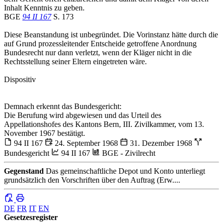
Inhalt Kenntnis zu geben.
BGE
94 II 167
S. 173
Diese Beanstandung ist unbegründet. Die Vorinstanz hätte durch die
auf Grund prozessleitender Entscheide getroffene Anordnung
Bundesrecht nur dann verletzt, wenn der Kläger nicht in die
Rechtsstellung seiner Eltern eingetreten wäre.
Dispositiv
Demnach erkennt das Bundesgericht:
Die Berufung wird abgewiesen und das Urteil des
Appellationshofes des Kantons Bern, III. Zivilkammer, vom 13.
November 1967 bestätigt.
94 II 167
24. September 1968
31. Dezember 1968
Bundesgericht
94 II 167
BGE - Zivilrecht
Gegenstand
Das gemeinschaftliche Depot und Konto unterliegt
grundsätzlich den Vorschriften über den Auftrag (Erw....
DE
FR
IT
EN
Gesetzesregister