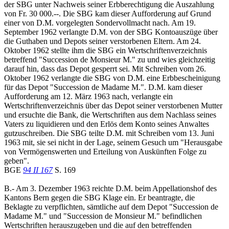
der SBG unter Nachweis seiner Erbberechtigung die Auszahlung
von Fr. 30 000.--. Die SBG kam dieser Aufforderung auf Grund
einer von D.M. vorgelegten Sondervollmacht nach. Am 19.
September 1962 verlangte D.M. von der SBG Kontoauszüge über
die Guthaben und Depots seiner verstorbenen Eltern. Am 24.
Oktober 1962 stellte ihm die SBG ein Wertschriftenverzeichnis
betreffend "Succession de Monsieur M." zu und wies gleichzeitig
darauf hin, dass das Depot gesperrt sei. Mit Schreiben vom 26.
Oktober 1962 verlangte die SBG von D.M. eine Erbbescheinigung
für das Depot "Succession de Madame M.". D.M. kam dieser
Aufforderung am 12. März 1963 nach, verlangte ein
Wertschriftenverzeichnis über das Depot seiner verstorbenen Mutter
und ersuchte die Bank, die Wertschriften aus dem Nachlass seines
Vaters zu liquidieren und den Erlös dem Konto seines Anwaltes
gutzuschreiben. Die SBG teilte D.M. mit Schreiben vom 13. Juni
1963 mit, sie sei nicht in der Lage, seinem Gesuch um "Herausgabe
von Vermögenswerten und Erteilung von Auskünften Folge zu
geben".
BGE
94 II 167
S. 169
B.- Am 3. Dezember 1963 reichte D.M. beim Appellationshof des
Kantons Bern gegen die SBG Klage ein. Er beantragte, die
Beklagte zu verpflichten, sämtliche auf dem Depot "Succession de
Madame M." und "Succession de Monsieur M." befindlichen
Wertschriften herauszugeben und die auf den betreffenden