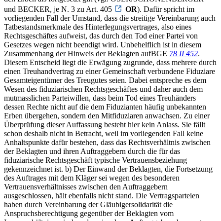
und BECKER, je N. 3 zu Art. 405
OR
). Dafür spricht im
vorliegenden Fall der Umstand, dass die streitige Vereinbarung auch
Tatbestandsmerkmale des Hinterlegungsvertrages, also eines
Rechtsgeschäftes aufweist, das durch den Tod einer Partei von
Gesetzes wegen nicht beendigt wird. Unbehelflich ist in diesem
Zusammenhang der Hinweis der Beklagten aufBGE
78 II 452
.
Diesem Entscheid liegt die Erwägung zugrunde, dass mehrere durch
einen Treuhandvertrag zu einer Gemeinschaft verbundene Fiduziare
Gesamteigentümer des Treugutes seien. Dabei entspreche es dem
Wesen des fiduziarischen Rechtsgeschäftes und daher auch dem
mutmasslichen Parteiwillen, dass beim Tod eines Treuhänders
dessen Rechte nicht auf die dem Fiduzianten häufig unbekannten
Erben übergehen, sondern den Mitfiduziaren anwachsen. Zu einer
Überprüfung dieser Auffassung besteht hier kein Anlass. Sie fällt
schon deshalb nicht in Betracht, weil im vorliegenden Fall keine
Anhaltspunkte dafür bestehen, dass das Rechtsverhältnis zwischen
der Beklagten und ihren Auftraggebern durch die für das
fiduziarische Rechtsgeschäft typische Vertrauensbeziehung
gekennzeichnet ist. b) Der Einwand der Beklagten, die Fortsetzung
des Auftrages mit dem Kläger sei wegen des besonderen
Vertrauensverhältnisses zwischen den Auftraggebern
ausgeschlossen, hält ebenfalls nicht stand. Die Vertragsparteien
haben durch Vereinbarung der Gläubigersolidarität die
Anspruchsberechtigung gegenüber der Beklagten vom