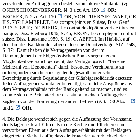
verschiedenen Auftraggebern besteht somit aktive Solidarität (vgl.
OSER/SCHÖNENBERGER, N. 3 a zu Art. 150
OR
;
BECKER, N 2 zu Art. 150
OR
; VON TUHR/SIEGWART, OR
II S. 737; LAMBELET, Les compts-joints en Suisse, Diss. Genf
1917, S. 88 ff.; DE PREUX, Le contrat de dépôt ouvert de titres en
banque, Diss. Freiburg 1946, S. 46; BRON, Le comptejoint en droit
suisse, Diss. Lausanne 1959, S. 19; O. AEPPLI, Im Hinblick auf
den Tod des Bankkunden abgeschlossene Depotverträge, SJZ 1948,
S. 37). Damit haben die Vertragsparteien von der im
Depotreglement der Eidgenössischen Bank vorgesehenen
Möglichkeit Gebrauch gemacht, das Verfügungsrecht "bei einer
Mehrzahl von Deponenten" durch besondere Vereinbarung zu
ordnen, indem sie die sonst geltende gesamthänderische
Berechtigung durch Begründung der Gläubigersolidarität ersetzten.
Jeder Auftraggeber war daher berechtigt, sämtliche Ansprüche aus
dem Vertragsverhältnis mit der Bank geltend zu machen, und es
konnte sich die Beklagte durch Leistung an einen Auftraggeber
zugleich von der Forderung der andern befreien (Art. 150 Abs. 1
und 2
OR
).
4. Die Beklagte wendet sich gegen die Auffassung der Vorinstanz,
der Kläger sei kraft Erbrechts in die Rechte und Pflichten seiner
verstorbenen Eltern aus dem Auftragsverhältnis mit der Beklagten
eingetreten. Sie hält dafür, dass die Frage der Vererblichkeit der