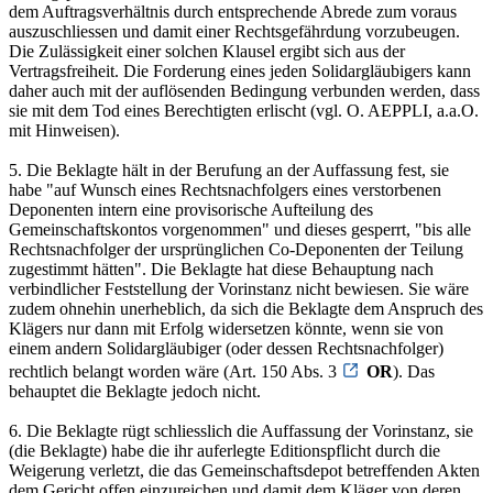
dem Auftragsverhältnis durch entsprechende Abrede zum voraus
auszuschliessen und damit einer Rechtsgefährdung vorzubeugen.
Die Zulässigkeit einer solchen Klausel ergibt sich aus der
Vertragsfreiheit. Die Forderung eines jeden Solidargläubigers kann
daher auch mit der auflösenden Bedingung verbunden werden, dass
sie mit dem Tod eines Berechtigten erlischt (vgl. O. AEPPLI, a.a.O.
mit Hinweisen).
5. Die Beklagte hält in der Berufung an der Auffassung fest, sie
habe "auf Wunsch eines Rechtsnachfolgers eines verstorbenen
Deponenten intern eine provisorische Aufteilung des
Gemeinschaftskontos vorgenommen" und dieses gesperrt, "bis alle
Rechtsnachfolger der ursprünglichen Co-Deponenten der Teilung
zugestimmt hätten". Die Beklagte hat diese Behauptung nach
verbindlicher Feststellung der Vorinstanz nicht bewiesen. Sie wäre
zudem ohnehin unerheblich, da sich die Beklagte dem Anspruch des
Klägers nur dann mit Erfolg widersetzen könnte, wenn sie von
einem andern Solidargläubiger (oder dessen Rechtsnachfolger)
rechtlich belangt worden wäre (Art. 150 Abs. 3
OR
). Das
behauptet die Beklagte jedoch nicht.
6. Die Beklagte rügt schliesslich die Auffassung der Vorinstanz, sie
(die Beklagte) habe die ihr auferlegte Editionspflicht durch die
Weigerung verletzt, die das Gemeinschaftsdepot betreffenden Akten
dem Gericht offen einzureichen und damit dem Kläger von deren