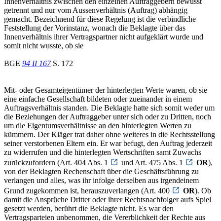
Innenverhältnis zwischen den einzelnen Auftraggebern bewusst
getrennt und nur vom Aussenverhältnis (Auftrag) abhängig
gemacht. Bezeichnend für diese Regelung ist die verbindliche
Feststellung der Vorinstanz, wonach die Beklagte über das
Innenverhältnis ihrer Vertragspartner nicht aufgeklärt wurde und
somit nicht wusste, ob sie
BGE
94 II 167
S. 172
Mit- oder Gesamteigentümer der hinterlegten Werte waren, ob sie
eine einfache Gesellschaft bildeten oder zueinander in einem
Auftragsverhältnis standen. Die Beklagte hatte sich somit weder um
die Beziehungen der Auftraggeber unter sich oder zu Dritten, noch
um die Eigentumsverhältnisse an den hinterlegten Werten zu
kümmern. Der Kläger trat daher ohne weiteres in die Rechtsstellung
seiner verstorbenen Eltern ein. Er war befugt, den Auftrag jederzeit
zu widerrufen und die hinterlegten Wertschriften samt Zuwachs
zurückzufordern (Art. 404 Abs. 1
und Art. 475 Abs. 1
OR
),
von der Beklagten Rechenschaft über die Geschäftsführung zu
verlangen und alles, was ihr infolge derselben aus irgendeinem
Grund zugekommen ist, herauszuverlangen (Art. 400
OR
). Ob
damit die Ansprüche Dritter oder ihrer Rechtsnachfolger aufs Spiel
gesetzt werden, berührt die Beklagte nicht. Es war den
Vertragsparteien unbenommen, die Vererblichkeit der Rechte aus