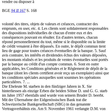
vendre ou disposer à
BGE
94 II 167
S. 168
volonté des titres, objets de valeurs et créances, contracter des
emprunts, en user, etc. 4. Les clients sont solidairement responsables
des dispositions individuelles de chacun d'entre eux et des
conséquences pouvant en résulter. En d'autres termes, chacun
répond personnellement du tout, même si le disponible ou la limite
de crédit venaient à être dépassés. En outre, le dépôt commun tient
lieu de gage pour toutes créances éventuelles de la banque. 5. Sauf
avis contraire, les intérêts et dividendes échus des valeurs déposées,
les montants réalisés et les produits de ventes éventuelles sont portés
par la banque au crédit d'un compte commun. 6. Sont en outre
applicables, les Conditions générales et le Règlement de dépôt de la
banque (dont les clients certifient avoir reçu un exemplaire) ainsi que
les conditions spéciales auxquelles sont soumises les opérations
particulières. 7. ...
Die Eheleute M. starben in den fünfziger Jahren in X. Sie
hinterliessen als einzige Erben die beiden Söhne D. und G. G. starb
im Jahre 1957 ebenfalls und wurde von seinem Bruder D. beerbt.
Mit der Übernahme der Eidgenössischen Bank trat die
Schweizerische Bankgesellschaft (SBG) in das genannte
Vertragsverhältnis ein. Am 9. November 1961 verlangte D.M. von