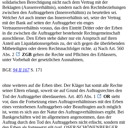
solidarischen Berechtigung nicht nach dem Vertrag mit der
Beklagten (Aussenverhältnis), sondern nach den Rechtsbeziehungen
zwischen den Auftraggebern (Innenverhältnis) zu beurteilen sei.
Welcher Art auch immer das Innenverhältnis sei, setze der Vertrag
mit der Bank auf seiten der Auftraggeber ein enges
Vertrauensverhältnis voraus, das den Eintritt Dritter oder der Erben
in die zwischen die Auftraggeber bestehende Rechtsgemeinschaft
ausschliesse. Den Erben stehe daher nur ein Anspruch auf ihren
Anteil am Liquidationsergebnis zu, der sich gegen die überlebenden
Mitbeteiligten oder deren Rechtsnachfolger richte. a) Nach Art. 560
Abs. 2
ZGB
gehen die Rechte und Pflichten des Erblassers,
unter Vorbehalt der gesetzlichen Ausnahmen,
BGE
94 II 167
S. 171
ohne weiteres auf die Erben über. Der Kläger hat somit alle Rechte
seiner Eltern erlangt, soweit sie auf Grund des Auftragsrechtes den
Tod der Auftraggeber überdauerten. Art. 405 Abs. 1
OR
sieht
vor, dass die Fortsetzung eines Auftragsverhältnisses mit den Erben
eines verstorbenen Auftraggebers oder Beauftragten auch möglich
ist, wenn es sich aus der Natur des Auftragsverhältnisses ergibt. Bei
Bankgeschäften wird im allgemeinen angenommen, dass der
Auftrag durch den Tod des Auftraggebers nicht erlischt, sondern mit
den Erben als fortgesetzt gilt (vgl. OSER/SCHÖNENBERGER