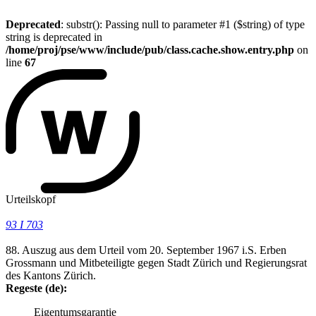
Deprecated
: substr(): Passing null to parameter #1 ($string) of type
string is deprecated in
/home/proj/pse/www/include/pub/class.cache.show.entry.php
on
line
67
Urteilskopf
93 I 703
88. Auszug aus dem Urteil vom 20. September 1967 i.S. Erben
Grossmann und Mitbeteiligte gegen Stadt Zürich und Regierungsrat
des Kantons Zürich.
Regeste (de):
Eigentumsgarantie