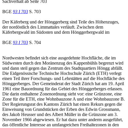
Sachverhalt ab Seite 703
BGE
93 I 703
S. 703
Der Käferberg und der Hönggerberg sind Teile des Höhenzuges,
der nordöstlich des Limmattales verläuft. Zwischen dem
Käferbergwald im Südosten und dem Hönggerbergwald im
BGE
93 I 703
S. 704
Nordwesten befindet sich eine ausgedehnte Hochfläche, die im
Südwesten durch den Moränenzug des Kappenbühls begrenzt wird
und dann steil gegen das Zentrum des Stadtquartiers Höngg abfällt.
Die Eidgenössische Technische Hochschule Zürich (ETH) verlegt
einen Teil ihrer Forschungs- und Lehrstätten auf die Hochfläche des
Hönggerberges. Der Gemeinderat der Stadt Zürich hat am 19. April
1961 eine Bauordnung für das Gebiet des Hönggerberges erlassen.
Die darin enthaltene Zonenordnung sieht vor: eine Grünzone, eine
Zone für die ETH, eine Wohnbauzone A und eine Wohnbauzone B.
Der Regierungsrat des Kantons Zürich hat einen Rekurs gegen die
Einweisung von Grundstücken der Erben des Edwin Grossmann,
des Jakob Heusser und des Albert Müller in die Grünzone am 3.
November 1966 abgewiesen. Er hat dazu unter anderm ausgeführt,
das öffentliche Interesse an umfangreichen Freihaltezonen in den