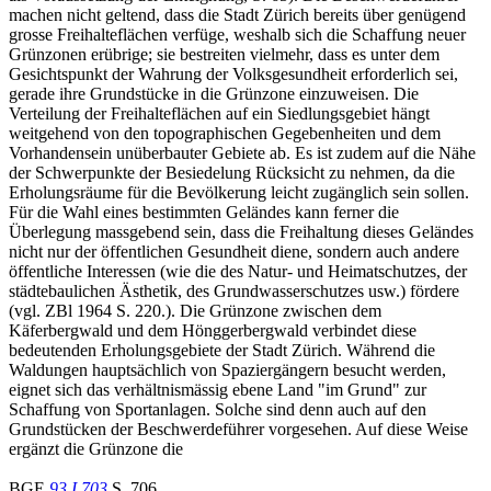
machen nicht geltend, dass die Stadt Zürich bereits über genügend
grosse Freihalteflächen verfüge, weshalb sich die Schaffung neuer
Grünzonen erübrige; sie bestreiten vielmehr, dass es unter dem
Gesichtspunkt der Wahrung der Volksgesundheit erforderlich sei,
gerade ihre Grundstücke in die Grünzone einzuweisen. Die
Verteilung der Freihalteflächen auf ein Siedlungsgebiet hängt
weitgehend von den topographischen Gegebenheiten und dem
Vorhandensein unüberbauter Gebiete ab. Es ist zudem auf die Nähe
der Schwerpunkte der Besiedelung Rücksicht zu nehmen, da die
Erholungsräume für die Bevölkerung leicht zugänglich sein sollen.
Für die Wahl eines bestimmten Geländes kann ferner die
Überlegung massgebend sein, dass die Freihaltung dieses Geländes
nicht nur der öffentlichen Gesundheit diene, sondern auch andere
öffentliche Interessen (wie die des Natur- und Heimatschutzes, der
städtebaulichen Ästhetik, des Grundwasserschutzes usw.) fördere
(vgl. ZBl 1964 S. 220.). Die Grünzone zwischen dem
Käferbergwald und dem Hönggerbergwald verbindet diese
bedeutenden Erholungsgebiete der Stadt Zürich. Während die
Waldungen hauptsächlich von Spaziergängern besucht werden,
eignet sich das verhältnismässig ebene Land "im Grund" zur
Schaffung von Sportanlagen. Solche sind denn auch auf den
Grundstücken der Beschwerdeführer vorgesehen. Auf diese Weise
ergänzt die Grünzone die
BGE
93 I 703
S. 706