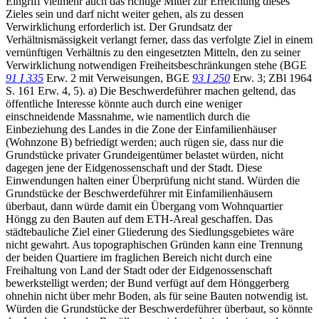
Eingriff vielmehr auch das richtige Mittel zur Erreichung dieses
Zieles sein und darf nicht weiter gehen, als zu dessen
Verwirklichung erforderlich ist. Der Grundsatz der
Verhältnismässigkeit verlangt ferner, dass das verfolgte Ziel in einem
vernünftigen Verhältnis zu den eingesetzten Mitteln, den zu seiner
Verwirklichung notwendigen Freiheitsbeschränkungen stehe (BGE
91 I 335
Erw. 2 mit Verweisungen, BGE
93 I 250
Erw. 3; ZBl 1964
S. 161 Erw. 4, 5). a) Die Beschwerdeführer machen geltend, das
öffentliche Interesse könnte auch durch eine weniger
einschneidende Massnahme, wie namentlich durch die
Einbeziehung des Landes in die Zone der Einfamilienhäuser
(Wohnzone B) befriedigt werden; auch rügen sie, dass nur die
Grundstücke privater Grundeigentümer belastet würden, nicht
dagegen jene der Eidgenossenschaft und der Stadt. Diese
Einwendungen halten einer Überprüfung nicht stand. Würden die
Grundstücke der Beschwerdeführer mit Einfamilienhäusern
überbaut, dann würde damit ein Übergang vom Wohnquartier
Höngg zu den Bauten auf dem ETH-Areal geschaffen. Das
städtebauliche Ziel einer Gliederung des Siedlungsgebietes wäre
nicht gewahrt. Aus topographischen Gründen kann eine Trennung
der beiden Quartiere im fraglichen Bereich nicht durch eine
Freihaltung von Land der Stadt oder der Eidgenossenschaft
bewerkstelligt werden; der Bund verfügt auf dem Hönggerberg
ohnehin nicht über mehr Boden, als für seine Bauten notwendig ist.
Würden die Grundstücke der Beschwerdeführer überbaut, so könnte