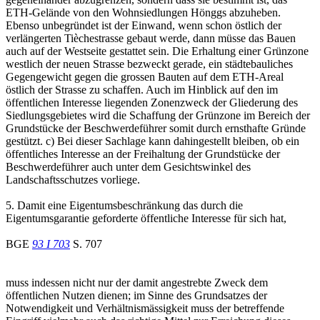
ETH-Gelände von den Wohnsiedlungen Hönggs abzuheben.
Ebenso unbegründet ist der Einwand, wenn schon östlich der
verlängerten Tièchestrasse gebaut werde, dann müsse das Bauen
auch auf der Westseite gestattet sein. Die Erhaltung einer Grünzone
westlich der neuen Strasse bezweckt gerade, ein städtebauliches
Gegengewicht gegen die grossen Bauten auf dem ETH-Areal
östlich der Strasse zu schaffen. Auch im Hinblick auf den im
öffentlichen Interesse liegenden Zonenzweck der Gliederung des
Siedlungsgebietes wird die Schaffung der Grünzone im Bereich der
Grundstücke der Beschwerdeführer somit durch ernsthafte Gründe
gestützt. c) Bei dieser Sachlage kann dahingestellt bleiben, ob ein
öffentliches Interesse an der Freihaltung der Grundstücke der
Beschwerdeführer auch unter dem Gesichtswinkel des
Landschaftsschutzes vorliege.
5. Damit eine Eigentumsbeschränkung das durch die
Eigentumsgarantie geforderte öffentliche Interesse für sich hat,
BGE
93 I 703
S. 707
muss indessen nicht nur der damit angestrebte Zweck dem
öffentlichen Nutzen dienen; im Sinne des Grundsatzes der
Notwendigkeit und Verhältnismässigkeit muss der betreffende