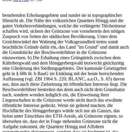
bestehenden Erholungsgebiete und rundet sie in topographischer
Hinsicht ab. Die Nähe des volksreichen Quartiers Höngg und die
guten Verkehrsverbindungen, welche die verlängerte Tièchestrasse
schaffen wird, sichern der Grünzone von vorneherein den nötigen
Zuspruch von Seiten der städtischen Bevölkerung. Unter dem
Gesichtswinkel der Wahrung der Volksgesundheit treten somit
beachtliche Gründe dafür ein, das Land "im Grund" und damit auch
die Grundstücke der Beschwerdeführer in die Grünzone
einzuweisen. b) Die Erhaltung eines Grüngürtels zwischen dem
Käferbergwald und dem Hönggerbergwald bezweckt gleichzeitig
eine Gliederung des Siedlungsgebietes. Der kantonale Gesetzgeber
geht in § 68b lit. b BauG im Einklang mit der heute herrschenden
Auffassung (vgl. ZBl 1964 S. 220; BLANC, a.a.O., S. 65) davon
aus, dass auch diese Zielsetzung im öffentlichen Interesse liegt. Die
Beschwerdeführer bestreiten das denn auch nicht dem Grundsatze
nach, sondern wenden lediglich ein, die Einweisung ihrer
Liegenschaften in die Grünzone werde nicht durch das erwähnte
öffentliche Interesse gedeckt. Wenn sie geltend machen, die
Hochfläche des Hönggerberges würde sich nur als Ganzes, das
heisst unter Einschluss des ETH-Areals, als Grünzone eignen, so
übersehen sie, dass der in Frage stehenden Grünzone nicht die
Aufgabe zukommt, die Quartiere Höngg und Affoltern
gegeneinander abzugrenzen, sondern dass sie bestimmt ist, das