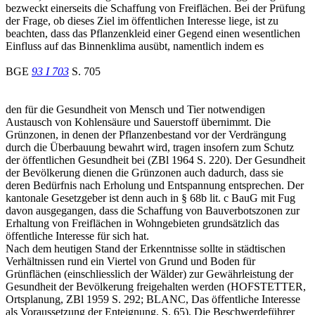
bezweckt einerseits die Schaffung von Freiflächen. Bei der Prüfung
der Frage, ob dieses Ziel im öffentlichen Interesse liege, ist zu
beachten, dass das Pflanzenkleid einer Gegend einen wesentlichen
Einfluss auf das Binnenklima ausübt, namentlich indem es
BGE
93 I 703
S. 705
den für die Gesundheit von Mensch und Tier notwendigen
Austausch von Kohlensäure und Sauerstoff übernimmt. Die
Grünzonen, in denen der Pflanzenbestand vor der Verdrängung
durch die Überbauung bewahrt wird, tragen insofern zum Schutz
der öffentlichen Gesundheit bei (ZBl 1964 S. 220). Der Gesundheit
der Bevölkerung dienen die Grünzonen auch dadurch, dass sie
deren Bedürfnis nach Erholung und Entspannung entsprechen. Der
kantonale Gesetzgeber ist denn auch in § 68b lit. c BauG mit Fug
davon ausgegangen, dass die Schaffung von Bauverbotszonen zur
Erhaltung von Freiflächen in Wohngebieten grundsätzlich das
öffentliche Interesse für sich hat.
Nach dem heutigen Stand der Erkenntnisse sollte in städtischen
Verhältnissen rund ein Viertel von Grund und Boden für
Grünflächen (einschliesslich der Wälder) zur Gewährleistung der
Gesundheit der Bevölkerung freigehalten werden (HOFSTETTER,
Ortsplanung, ZBl 1959 S. 292; BLANC, Das öffentliche Interesse
als Voraussetzung der Enteignung, S. 65). Die Beschwerdeführer