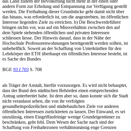
das Land zudem der Bevölkerung nicht mehr in der einen oder
andern Form zur Erholung und Entspannung zur Verfügung gestellt
werden. Die Freihaltung dieser Grundstücke geht damit nicht über
das hinaus, was erforderlich ist, um die angestrebten, im öffentlichen
Interesse liegenden Ziele zu erreichen. b) Die Beschwerdeführer
bringen nichts vor, was auf ein Missverhältnis zwischen den auf
dem Spiele stehenden öffentlichen und privaten Interessen
schliessen liesse. Der Hinweis darauf, dass in der Nähe der
Hochschule Professorenwohnungen bereitgestellt werden sollten, ist
unbehelflich. Soweit an der Schaffung von Unterkünften für den
Lehrkörper der ETH überhaupt ein öffentliches Interesse besteht, ist
es Sache des Bundes
BGE
93 I 703
S. 708
als Träger der Anstalt, hierfür vorzusorgen. Es wird nicht behauptet,
dass der Bund den städtischen Behörden einen entsprechenden
Antrag unterbreitet habe. Ist dem aber so, dann konnte sich die Stadt
nicht veranlasst sehen, die von ihr verfolgten
gesundheitspolizeilichen und städtebaulichen Ziele vor anderen
öffentlichen Interessen zurücktreten zu lassen. Der Einwand, es sei
unzulässig, einen Eingriffaufeinige wenige Grundeigentümer zu
beschränken, geht fehl. Dem Wesen der Sache nach sind der
Schaffung von Freihaltezonen verhältnismässig enge Grenzen