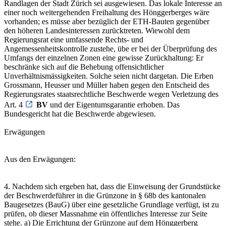
Randlagen der Stadt Zürich sei ausgewiesen. Das lokale Interesse an
einer noch weitergehenden Freihaltung des Hönggerberges wäre
vorhanden; es müsse aber bezüglich der ETH-Bauten gegenüber
den höheren Landesinteressen zurücktreten. Wiewohl dem
Regierungsrat eine umfassende Rechts- und
Angemessenheitskontrolle zustehe, übe er bei der Überprüfung des
Umfangs der einzelnen Zonen eine gewisse Zurückhaltung: Er
beschränke sich auf die Behebung offensichtlicher
Unverhältnismässigkeiten. Solche seien nicht dargetan. Die Erben
Grossmann, Heusser und Müller haben gegen den Entscheid des
Regierungsrates staatsrechtliche Beschwerde wegen Verletzung des
Art. 4
BV
und der Eigentumsgarantie erhoben. Das
Bundesgericht hat die Beschwerde abgewiesen.
Erwägungen
Aus den Erwägungen:
4. Nachdem sich ergeben hat, dass die Einweisung der Grundstücke
der Beschwerdeführer in die Grünzone in § 68b des kantonalen
Baugesetzes (BauG) über eine gesetzliche Grundlage verfügt, ist zu
prüfen, ob dieser Massnahme ein öffentliches Interesse zur Seite
stehe. a) Die Errichtung der Grünzone auf dem Hönggerberg