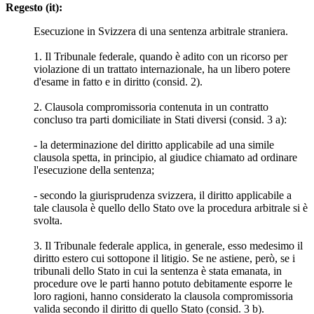
Regesto (it):
Esecuzione in Svizzera di una sentenza arbitrale straniera.
1. Il Tribunale federale, quando è adito con un ricorso per
violazione di un trattato internazionale, ha un libero potere
d'esame in fatto e in diritto (consid. 2).
2. Clausola compromissoria contenuta in un contratto
concluso tra parti domiciliate in Stati diversi (consid. 3 a):
- la determinazione del diritto applicabile ad una simile
clausola spetta, in principio, al giudice chiamato ad ordinare
l'esecuzione della sentenza;
- secondo la giurisprudenza svizzera, il diritto applicabile a
tale clausola è quello dello Stato ove la procedura arbitrale si è
svolta.
3. Il Tribunale federale applica, in generale, esso medesimo il
diritto estero cui sottopone il litigio. Se ne astiene, però, se i
tribunali dello Stato in cui la sentenza è stata emanata, in
procedure ove le parti hanno potuto debitamente esporre le
loro ragioni, hanno considerato la clausola compromissoria
valida secondo il diritto di quello Stato (consid. 3 b).