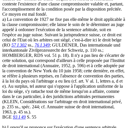
conteste l'existence d'une clause compromissoire valable et, partant,
l'accomplissement de la condition posée par la disposition précitée.
Ce moyen est mal fondé.
a) La convention de 1927 ne fixe pas elle-même le droit applicable à
la clause compromissoire; elle laisse le soin de le déterminer au juge
appelé à ordonner l'exécution de la sentence arbitrale, soit en
l'espèce au juge suisse. Suivant la jurisprudence suisse, ce droit est
celui de l'Etat où les arbitres ont siégé, c'est-à-dire ici le droit belge
(RO
57 I 302
ss.,
76 I 349
; GULDENER, Das internationale und
interkantonale Zivilprozessrecht der Schweiz, p. 110 ss.;
HOMBERGER, RDS vol. 51 p. 18). Il n'y a pas lieu de s'écarter de
cette solution, qui correspond d'ailleurs à celle proposée par l'Institut
de droit international (Annuaire, 1952, p. 596) et à celle adoptée par
la convention de New York du 10 juin 1958; cette dernière, en effet,
se réfère à plusieurs reprises, en l'absence de convention des parties,
à la loi du pays où l'arbitrage a eu lieu (cf. art. V al. 1, lettres a, d et
e). Au surplus, tel auteur qui s'oppose à l'application uniforme de la
loi du siège, s'y rattache tout de même lorsqu'on a affaire, comme
dans le cas particulier, à des juridictions arbitrales permanentes
(KLEIN, Considérations sur l'arbitrage en droit international privé,
p. 235 ss., spéc. 244; cf. Annuaire suisse de droit international,
1963, p. 45 ss.).
BGE
93 I 49
S. 55
b) Lorsqu'il se prononce sur l'exécution d'une sentence arbitrale