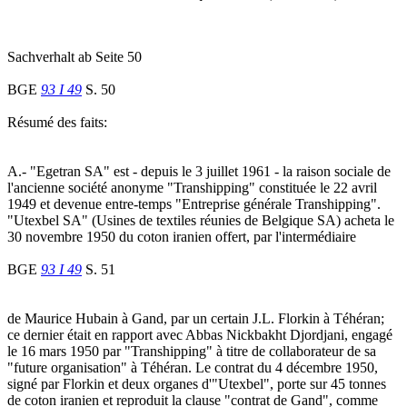
Sachverhalt ab Seite 50
BGE
93 I 49
S. 50
Résumé des faits:
A.- "Egetran SA" est - depuis le 3 juillet 1961 - la raison sociale de
l'ancienne société anonyme "Transhipping" constituée le 22 avril
1949 et devenue entre-temps "Entreprise générale Transhipping".
"Utexbel SA" (Usines de textiles réunies de Belgique SA) acheta le
30 novembre 1950 du coton iranien offert, par l'intermédiaire
BGE
93 I 49
S. 51
de Maurice Hubain à Gand, par un certain J.L. Florkin à Téhéran;
ce dernier était en rapport avec Abbas Nickbakht Djordjani, engagé
le 16 mars 1950 par "Transhipping" à titre de collaborateur de sa
"future organisation" à Téhéran. Le contrat du 4 décembre 1950,
signé par Florkin et deux organes d'"Utexbel", porte sur 45 tonnes
de coton iranien et reproduit la clause "contrat de Gand", comme