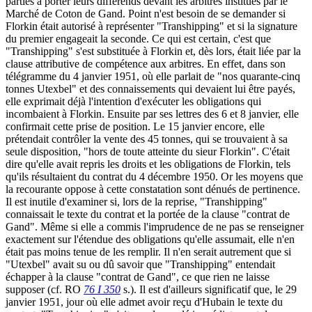
parties à porter leurs différends devant les arbitres institués par le
Marché de Coton de Gand. Point n'est besoin de se demander si
Florkin était autorisé à représenter "Transhipping" et si la signature
du premier engageait la seconde. Ce qui est certain, c'est que
"Transhipping" s'est substituée à Florkin et, dès lors, était liée par la
clause attributive de compétence aux arbitres. En effet, dans son
télégramme du 4 janvier 1951, où elle parlait de "nos quarante-cinq
tonnes Utexbel" et des connaissements qui devaient lui être payés,
elle exprimait déjà l'intention d'exécuter les obligations qui
incombaient à Florkin. Ensuite par ses lettres des 6 et 8 janvier, elle
confirmait cette prise de position. Le 15 janvier encore, elle
prétendait contrôler la vente des 45 tonnes, qui se trouvaient à sa
seule disposition, "hors de toute atteinte du sieur Florkin". C'était
dire qu'elle avait repris les droits et les obligations de Florkin, tels
qu'ils résultaient du contrat du 4 décembre 1950. Or les moyens que
la recourante oppose à cette constatation sont dénués de pertinence.
Il est inutile d'examiner si, lors de la reprise, "Transhipping"
connaissait le texte du contrat et la portée de la clause "contrat de
Gand". Même si elle a commis l'imprudence de ne pas se renseigner
exactement sur l'étendue des obligations qu'elle assumait, elle n'en
était pas moins tenue de les remplir. Il n'en serait autrement que si
"Utexbel" avait su ou dû savoir que "Transhipping" entendait
échapper à la clause "contrat de Gand", ce que rien ne laisse
supposer (cf. RO
76 I 350
s.). Il est d'ailleurs significatif que, le 29
janvier 1951, jour où elle admet avoir reçu d'Hubain le texte du