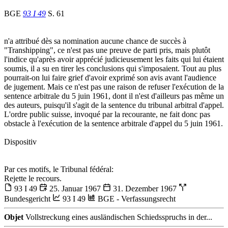
BGE
93 I 49
S. 61
n'a attribué dès sa nomination aucune chance de succès à
"Transhipping", ce n'est pas une preuve de parti pris, mais plutôt
l'indice qu'après avoir apprécié judicieusement les faits qui lui étaient
soumis, il a su en tirer les conclusions qui s'imposaient. Tout au plus
pourrait-on lui faire grief d'avoir exprimé son avis avant l'audience
de jugement. Mais ce n'est pas une raison de refuser l'exécution de la
sentence arbitrale du 5 juin 1961, dont il n'est d'ailleurs pas même un
des auteurs, puisqu'il s'agit de la sentence du tribunal arbitral d'appel.
L'ordre public suisse, invoqué par la recourante, ne fait donc pas
obstacle à l'exécution de la sentence arbitrale d'appel du 5 juin 1961.
Dispositiv
Par ces motifs, le Tribunal fédéral:
Rejette le recours.
93 I 49
25. Januar 1967
31. Dezember 1967
Bundesgericht
93 I 49
BGE - Verfassungsrecht
Objet
Vollstreckung eines ausländischen Schiedsspruchs in der...