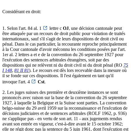
Considérant en droit:
1. Selon l'art. 84 al. 1
lettre c
OJ
, une décision cantonale peut
être attaquée par un recours de droit public pour violation de traités
internationaux, sauf s'il s'agit de leurs dispositions de droit civil ou
pénal. Dans le cas particulier, la recourante reproche principalement
à la Cour cantonale d'avoir méconnu les conditions posées par l'art.
1er al. 2 lettres a et e de la convention du 26 septembre 1927 pour
l'exécution des sentences arbitrales étrangères, soit par des
dispositions qui ne relèvent ni du droit civil ni du droit pénal (RO
75
I 148
,
81 II 81
). Le recours est dès lors recevable dans la mesure où
il se fonde sur ces dispositions. Il l'est également en tant qu'il
invoque l'art. 4
Cst
.
2. Les juges suisses des première et deuxième instances se sont
prononcés avec raison sur la base de la convention du 26 septembre
1927, à laquelle la Belgique et la Suisse sont parties. La convention
belgo-suisse du 29 avril 1959 sur la reconnaissance et l'exécution de
décisions judiciaires et de sentences arbitrales (ROLF 1962, p. 936)
ne s'applique pas - en vertu de son art. 11 - aux jugements rendus
avant son entrée en vigueur, c'est-à-dire avant le 15 octobre 1962;
elle ne régit donc pas la sentence du 5 juin 1961, dont l'exécution est