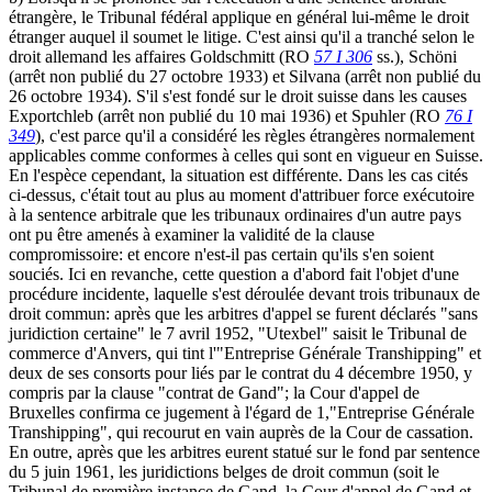
étrangère, le Tribunal fédéral applique en général lui-même le droit
étranger auquel il soumet le litige. C'est ainsi qu'il a tranché selon le
droit allemand les affaires Goldschmitt (RO
57 I 306
ss.), Schöni
(arrêt non publié du 27 octobre 1933) et Silvana (arrêt non publié du
26 octobre 1934). S'il s'est fondé sur le droit suisse dans les causes
Exportchleb (arrêt non publié du 10 mai 1936) et Spuhler (RO
76 I
349
), c'est parce qu'il a considéré les règles étrangères normalement
applicables comme conformes à celles qui sont en vigueur en Suisse.
En l'espèce cependant, la situation est différente. Dans les cas cités
ci-dessus, c'était tout au plus au moment d'attribuer force exécutoire
à la sentence arbitrale que les tribunaux ordinaires d'un autre pays
ont pu être amenés à examiner la validité de la clause
compromissoire: et encore n'est-il pas certain qu'ils s'en soient
souciés. Ici en revanche, cette question a d'abord fait l'objet d'une
procédure incidente, laquelle s'est déroulée devant trois tribunaux de
droit commun: après que les arbitres d'appel se furent déclarés "sans
juridiction certaine" le 7 avril 1952, "Utexbel" saisit le Tribunal de
commerce d'Anvers, qui tint l'"Entreprise Générale Transhipping" et
deux de ses consorts pour liés par le contrat du 4 décembre 1950, y
compris par la clause "contrat de Gand"; la Cour d'appel de
Bruxelles confirma ce jugement à l'égard de 1,"Entreprise Générale
Transhipping", qui recourut en vain auprès de la Cour de cassation.
En outre, après que les arbitres eurent statué sur le fond par sentence
du 5 juin 1961, les juridictions belges de droit commun (soit le
Tribunal de première instance de Gand, la Cour d'appel de Gand et