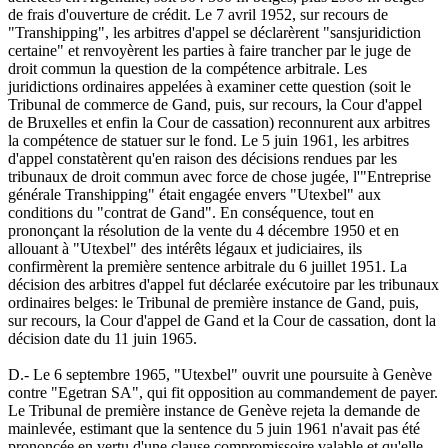
de frais d'ouverture de crédit. Le 7 avril 1952, sur recours de
"Transhipping", les arbitres d'appel se déclarèrent "sansjuridiction
certaine" et renvoyèrent les parties à faire trancher par le juge de
droit commun la question de la compétence arbitrale. Les
juridictions ordinaires appelées à examiner cette question (soit le
Tribunal de commerce de Gand, puis, sur recours, la Cour d'appel
de Bruxelles et enfin la Cour de cassation) reconnurent aux arbitres
la compétence de statuer sur le fond. Le 5 juin 1961, les arbitres
d'appel constatèrent qu'en raison des décisions rendues par les
tribunaux de droit commun avec force de chose jugée, l'"Entreprise
générale Transhipping" était engagée envers "Utexbel" aux
conditions du "contrat de Gand". En conséquence, tout en
prononçant la résolution de la vente du 4 décembre 1950 et en
allouant à "Utexbel" des intérêts légaux et judiciaires, ils
confirmèrent la première sentence arbitrale du 6 juillet 1951. La
décision des arbitres d'appel fut déclarée exécutoire par les tribunaux
ordinaires belges: le Tribunal de première instance de Gand, puis,
sur recours, la Cour d'appel de Gand et la Cour de cassation, dont la
décision date du 11 juin 1965.
D.- Le 6 septembre 1965, "Utexbel" ouvrit une poursuite à Genève
contre "Egetran SA", qui fit opposition au commandement de payer.
Le Tribunal de première instance de Genève rejeta la demande de
mainlevée, estimant que la sentence du 5 juin 1961 n'avait pas été
prononcée en vertu d'une clause compromissoire valable et qu'elle