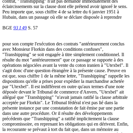
contrat, "Transhipping" n'ait pas demandé immédiatement des
éclaircissements sur la clause dont elle prétend avoir ignoré le sens.
Peu importe que, sous chiffre 4 de sa lettre du 6 janvier 1951 à
Hubain, dans un passage où elle se déclare disposée à reprendre
BGE
93 I 49
S. 57
pour son compte l'exécution des contrats "antérieurement conclus
avec Monsieur Florkin dans des conditions confuses",
"Transhipping" se soit engagée à titre simplement conditionnel. Il
résulte du mot "antérieurement" que ce passage se rapporte à des
opérations négociées avant la vente du coton iranien à "Utexbel". Il
s'agit donc d'une question étrangère à la présente cause. Preuve en
est que, sous chiffre 1 de la même lettre, "Transhipping" rappelle les
dispositions qu'elle a prises pour expédier la marchandise achetée
par "Utexbel". Il est indifférent en outre qu'aux termes d'une note
déposée devant le Tribunal de commerce d'Anvers, "Utexbel" ait
allégué que "Transhipping" "n'avait jamais ratifié la clause arbitrale
acceptée par Florkin". Le Tribunal fédéral n'est pas lié dans la
présente instance par une constatation de fait émise par une partie
dans une autre procédure. Or il résulte des développements
précédents que "Transhipping" a ratifié implicitement la clause
compromissoire, en reprenant les obligations qui en dérivent. Enfin,
la recourante se prévaut à tort du fait que, dans un mémoire au