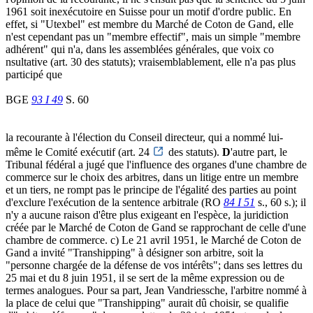
1961 soit inexécutoire en Suisse pour un motif d'ordre public. En
effet, si "Utexbel" est membre du Marché de Coton de Gand, elle
n'est cependant pas un "membre effectif", mais un simple "membre
adhérent" qui n'a, dans les assemblées générales, que voix co
nsultative (art. 30 des statuts); vraisemblablement, elle n'a pas plus
participé que
BGE
93 I 49
S. 60
la recourante à l'élection du Conseil directeur, qui a nommé lui-
même le Comité exécutif (art. 24
des statuts).
D
'autre part, le
Tribunal fédéral a jugé que l'influence des organes d'une chambre de
commerce sur le choix des arbitres, dans un litige entre un membre
et un tiers, ne rompt pas le principe de l'égalité des parties au point
d'exclure l'exécution de la sentence arbitrale (RO
84 I 51
s., 60 s.); il
n'y a aucune raison d'être plus exigeant en l'espèce, la juridiction
créée par le Marché de Coton de Gand se rapprochant de celle d'une
chambre de commerce. c) Le 21 avril 1951, le Marché de Coton de
Gand a invité "Transhipping" à désigner son arbitre, soit la
"personne chargée de la défense de vos intérêts"; dans ses lettres du
25 mai et du 8 juin 1951, il se sert de la même expression ou de
termes analogues. Pour sa part, Jean Vandriessche, l'arbitre nommé à
la place de celui que "Transhipping" aurait dû choisir, se qualifie