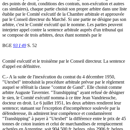
des points de droit, conditions des contrats, non-exécution et autres
cas similaires), chaque partie choisit son propre arbitre dans une liste
établie par le Comité exécutif de la Chambre arbitrale et approuvée
par le Conseil directeur du Marché. Si une partie ne désigne pas son
arbitre, c'est le Comité exécutif qui le nomme. Les parties peuvent
interjeter appel contre la sentence arbitrale auprès d'un tribunal qui
se compose de trois arbitres, deux étant nommés par le
BGE
93 I 49
S. 52
Comité exécutif et le troisième par le Conseil directeur. La sentence
d'appel est définitive.
C.- A la suite de l'inexécution du contrat du 4 décembre 1950,
"Utexbel" introduisit la procédure arbitrale prévue par le règlement
auquel se référait la clause "contrat de Gand". Elle choisit comme
arbitre Auguste Tavernier. "Transhipping" ayant refusé de désigner
le sien, le Comité exécutif nomma à ce titre Jean Vandriessche,
docteur en droit. Le 6 juillet 1951, les deux arbitres rendirent leur
sentence; statuant sur l'exception d'incompétence soulevée par la
défenderesse, ils admirent leur compétence et condamnèrent
"Transhipping" à payer à "Utexbel" la différence entre le prix de 45
tonnes de coton iranien et celui de marchandises de remplacement
achetées en Argentine, soit 904 500 fr. belges, plus 2906 fr. belges