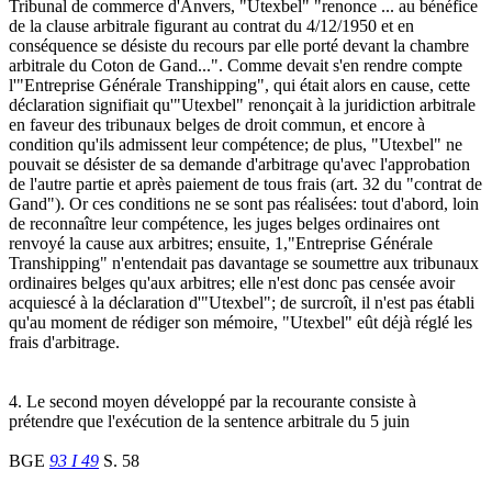
Tribunal de commerce d'Anvers, "Utexbel" "renonce ... au bénéfice
de la clause arbitrale figurant au contrat du 4/12/1950 et en
conséquence se désiste du recours par elle porté devant la chambre
arbitrale du Coton de Gand...". Comme devait s'en rendre compte
l'"Entreprise Générale Transhipping", qui était alors en cause, cette
déclaration signifiait qu'"Utexbel" renonçait à la juridiction arbitrale
en faveur des tribunaux belges de droit commun, et encore à
condition qu'ils admissent leur compétence; de plus, "Utexbel" ne
pouvait se désister de sa demande d'arbitrage qu'avec l'approbation
de l'autre partie et après paiement de tous frais (art. 32 du "contrat de
Gand"). Or ces conditions ne se sont pas réalisées: tout d'abord, loin
de reconnaître leur compétence, les juges belges ordinaires ont
renvoyé la cause aux arbitres; ensuite, 1,"Entreprise Générale
Transhipping" n'entendait pas davantage se soumettre aux tribunaux
ordinaires belges qu'aux arbitres; elle n'est donc pas censée avoir
acquiescé à la déclaration d'"Utexbel"; de surcroît, il n'est pas établi
qu'au moment de rédiger son mémoire, "Utexbel" eût déjà réglé les
frais d'arbitrage.
4. Le second moyen développé par la recourante consiste à
prétendre que l'exécution de la sentence arbitrale du 5 juin
BGE
93 I 49
S. 58