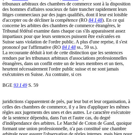
tribunaux arbitraux des chambres de commerce sont à la disposition
des hommes d'affaires soucieux de faire trancher rapidement leurs
litiges commerciaux par des juges qualifiés, dont il leur est loisible
d'accepter ou de décliner la compétence (RO
84 I 48
). En ce qui
concerne les arbitres des chambres de commerce étrangères, le
Tribunal fédéral examine dans chaque cas s'ils apparaissent assez
impartiaux pour que leurs sentences puissent être exécutées en
Suisse sans violation de l'ordre public. A plus d'une reprise, il s'est
prononcé par l'affirmative (RO
84 I 48
ss., 59 ss.).
La recourante déduit à tort de cette distinction que les sentences
rendues par les tribunaux arbitraux d'associations professionnelles
étrangères, dans un conflit entre un de leurs membres et un tiers,
heurtent nécessairement l'ordre public suisse et ne sont jamais
exécutoires en Suisse. Au contraire, si ces
BGE
93 I 49
S. 59
juridictions s'apparentent de près, par leur but et leur organisation, à
celles des chambres de commerce, il y a lieu d'appliquer les mêmes
règles aux jugements des unes et des autres. Le caractère exécutoire
de la sentence dépendra, dans l'un et l'autre cas, du degré
d'indépendance des arbitres. Le Marché de Coton de Gand, quoique
formant une union professionnelle, n'a pas constitué une chambre
arbitrale pour assurer l'observation de règles internes, mais bien pour