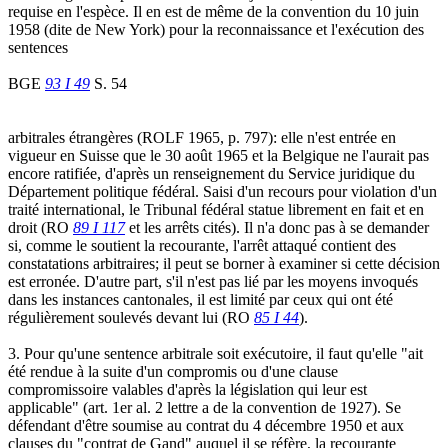
requise en l'espèce. Il en est de même de la convention du 10 juin
1958 (dite de New York) pour la reconnaissance et l'exécution des
sentences
BGE
93 I 49
S. 54
arbitrales étrangères (ROLF 1965, p. 797): elle n'est entrée en
vigueur en Suisse que le 30 août 1965 et la Belgique ne l'aurait pas
encore ratifiée, d'après un renseignement du Service juridique du
Département politique fédéral. Saisi d'un recours pour violation d'un
traité international, le Tribunal fédéral statue librement en fait et en
droit (RO
89 I 117
et les arrêts cités). Il n'a donc pas à se demander
si, comme le soutient la recourante, l'arrêt attaqué contient des
constatations arbitraires; il peut se borner à examiner si cette décision
est erronée. D'autre part, s'il n'est pas lié par les moyens invoqués
dans les instances cantonales, il est limité par ceux qui ont été
régulièrement soulevés devant lui (RO
85 I 44
).
3. Pour qu'une sentence arbitrale soit exécutoire, il faut qu'elle "ait
été rendue à la suite d'un compromis ou d'une clause
compromissoire valables d'après la législation qui leur est
applicable" (art. 1er al. 2 lettre a de la convention de 1927). Se
défendant d'être soumise au contrat du 4 décembre 1950 et aux
clauses du "contrat de Gand" auquel il se réfère, la recourante