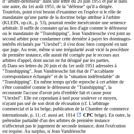
d'"arbitre-défenseur" dans une lettre du 20 juin 1951 et par le dans
une autre, du 1er août 1951, de la "défense" qu'il a dirigée.
Toutefois, point n'est besoin d'examiner en l'espèce si le rôle de
mandataire qu'une partie de la doctrine belge attribue à l'arbitre
(KLEIN, op.cit., p. 53), pourrait rendre inexécutoire une sentence
arbitrale. Il suffit de constater qu'au lieu d'agir comme le défenseur
ou le mandataire de "Transhipping", Jean Vandriessche s'est joint au
second arbitre pour condamner cette dernière à payer les dommages-
intérêts réclamés par "Utexbel"; il s'est donc bien comporté en tant
que juge. Au reste, même si une irrégularité avait vicié la procédure
de première instance, elle aurait été corrigée par le recours aux
arbitres d'appel, dont aucun ne fut désigné par les parties.
d) Dans ses lettres du 20 juin et du 1er août 1951 adressées à
"Transhipping", Jean Vandriessche fait état de l'"accablante
correspondance échangée" et de la "situation indéfendable" de
"Transhipping". En même temps qu'elle reproche à cet arbitre de
s'être considéré comme le défenseur de "Transhipping", la
recourante l'accuse d'avoir pris d'emblée fait et cause pour
"Utexbel". Elle est cependant à tard pour soulever ce moyen,
n'ayant pas usé de son droit de récusation (cf. L'arbitrage
commercial et la loi belge, publication de la Chambre de commerce
internationale, p. 11; cf. aussi art. 1014
CPC
belge). En outre, la
prétendue partialité d'un des arbitres de première instance
n'affecterait pas le jugement de seconde instance, dont l'exécution
est requise. Au surplus, si Jean Vandriessche