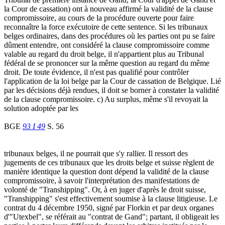
la Cour de cassation) ont à nouveau affirmé la validité de la clause
compromissoire, au cours de la procédure ouverte pour faire
reconnaître la force exécutoire de cette sentence. Si les tribunaux
belges ordinaires, dans des procédures où les parties ont pu se faire
dûment entendre, ont considéré la clause compromissoire comme
valable au regard du droit belge, il n'appartient plus au Tribunal
fédéral de se prononcer sur la même question au regard du même
droit. De toute évidence, il n'est pas qualifié pour contrôler
l'application de la loi belge par la Cour de cassation de Belgique. Lié
par les décisions déjà rendues, il doit se borner à constater la validité
de la clause compromissoire. c) Au surplus, même s'il revoyait la
solution adoptée par les
BGE
93 I 49
S. 56
tribunaux belges, il ne pourrait que s'y rallier. Il ressort des
jugements de ces tribunaux que les droits belge et suisse règlent de
manière identique la question dont dépend la validité de la clause
compromissoire, à savoir l'interprétation des manifestations de
volonté de "Transhipping". Or, à en juger d'après le droit suisse,
"Transhipping" s'est effectivement soumise à la clause litigieuse. Le
contrat du 4 décembre 1950, signé par Florkin et par deux organes
d'"Utexbel", se référait au "contrat de Gand"; partant, il obligeait les