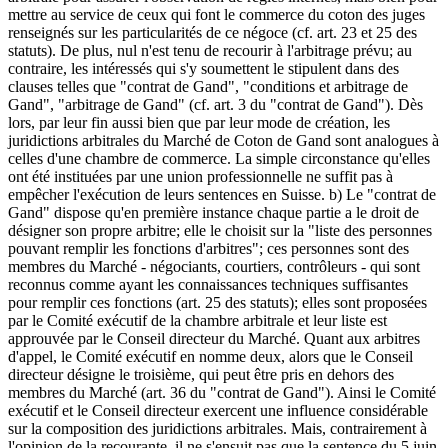
mettre au service de ceux qui font le commerce du coton des juges
renseignés sur les particularités de ce négoce (cf. art. 23 et 25 des
statuts). De plus, nul n'est tenu de recourir à l'arbitrage prévu; au
contraire, les intéressés qui s'y soumettent le stipulent dans des
clauses telles que "contrat de Gand", "conditions et arbitrage de
Gand", "arbitrage de Gand" (cf. art. 3 du "contrat de Gand"). Dès
lors, par leur fin aussi bien que par leur mode de création, les
juridictions arbitrales du Marché de Coton de Gand sont analogues à
celles d'une chambre de commerce. La simple circonstance qu'elles
ont été instituées par une union professionnelle ne suffit pas à
empêcher l'exécution de leurs sentences en Suisse. b) Le "contrat de
Gand" dispose qu'en première instance chaque partie a le droit de
désigner son propre arbitre; elle le choisit sur la "liste des personnes
pouvant remplir les fonctions d'arbitres"; ces personnes sont des
membres du Marché - négociants, courtiers, contrôleurs - qui sont
reconnus comme ayant les connaissances techniques suffisantes
pour remplir ces fonctions (art. 25 des statuts); elles sont proposées
par le Comité exécutif de la chambre arbitrale et leur liste est
approuvée par le Conseil directeur du Marché. Quant aux arbitres
d'appel, le Comité exécutif en nomme deux, alors que le Conseil
directeur désigne le troisième, qui peut être pris en dehors des
membres du Marché (art. 36 du "contrat de Gand"). Ainsi le Comité
exécutif et le Conseil directeur exercent une influence considérable
sur la composition des juridictions arbitrales. Mais, contrairement à
l'opinion de la recourante, il ne s'ensuit pas que la sentence du 5 juin