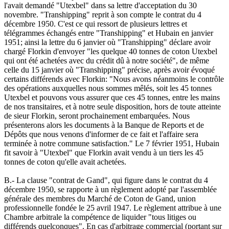
l'avait demandé "Utexbel" dans sa lettre d'acceptation du 30
novembre. "Transhipping" reprit à son compte le contrat du 4
décembre 1950. C'est ce qui ressort de plusieurs lettres et
télégrammes échangés entre "Transhipping" et Hubain en janvier
1951; ainsi la lettre du 6 janvier où "Transhipping" déclare avoir
chargé Florkin d'envoyer "les quelque 40 tonnes de coton Utexbel
qui ont été achetées avec du crédit dû à notre société", de même
celle du 15 janvier où "Transhipping" précise, après avoir évoqué
certains différends avec Florkin: "Nous avons néanmoins le contrôle
des opérations auxquelles nous sommes mêlés, soit les 45 tonnes
Utexbel et pouvons vous assurer que ces 45 tonnes, entre les mains
de nos transitaires, et à notre seule disposition, hors de toute atteinte
de sieur Florkin, seront prochainement embarquées. Nous
présenterons alors les documents à la Banque de Reports et de
Dépôts que nous venons d'informer de ce fait et l'affaire sera
terminée à notre commune satisfaction." Le 7 février 1951, Hubain
fit savoir à "Utexbel" que Florkin avait vendu à un tiers les 45
tonnes de coton qu'elle avait achetées.
B.- La clause "contrat de Gand", qui figure dans le contrat du 4
décembre 1950, se rapporte à un règlement adopté par l'assemblée
générale des membres du Marché de Coton de Gand, union
professionnelle fondée le 25 avril 1947. Le règlement attribue à une
Chambre arbitrale la compétence de liquider "tous litiges ou
différends quelconques". En cas d'arbitrage commercial (portant sur