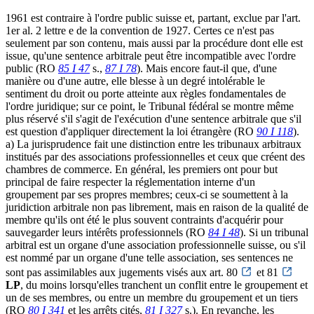
1961 est contraire à l'ordre public suisse et, partant, exclue par l'art.
1er al. 2 lettre e de la convention de 1927. Certes ce n'est pas
seulement par son contenu, mais aussi par la procédure dont elle est
issue, qu'une sentence arbitrale peut être incompatible avec l'ordre
public (RO
85 I 47
s.,
87 I 78
). Mais encore faut-il que, d'une
manière ou d'une autre, elle blesse à un degré intolérable le
sentiment du droit ou porte atteinte aux règles fondamentales de
l'ordre juridique; sur ce point, le Tribunal fédéral se montre même
plus réservé s'il s'agit de l'exécution d'une sentence arbitrale que s'il
est question d'appliquer directement la loi étrangère (RO
90 I 118
).
a) La jurisprudence fait une distinction entre les tribunaux arbitraux
institués par des associations professionnelles et ceux que créent des
chambres de commerce. En général, les premiers ont pour but
principal de faire respecter la réglementation interne d'un
groupement par ses propres membres; ceux-ci se soumettent à la
juridiction arbitrale non pas librement, mais en raison de la qualité de
membre qu'ils ont été le plus souvent contraints d'acquérir pour
sauvegarder leurs intérêts professionnels (RO
84 I 48
). Si un tribunal
arbitral est un organe d'une association professionnelle suisse, ou s'il
est nommé par un organe d'une telle association, ses sentences ne
sont pas assimilables aux jugements visés aux art. 80
et 81
LP
, du moins lorsqu'elles tranchent un conflit entre le groupement et
un de ses membres, ou entre un membre du groupement et un tiers
(RO
80 I 341
et les arrêts cités,
81 I 327
s.). En revanche, les